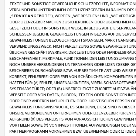
TEXTE UND SONSTIGE GEWERBLICHE SCHUTZRECHTE, INFORMATIONE
VERBUNDENEN UNTERNEHMEN ODER LIZENZGEBERN IM RAHMEN DES
„
SERVICEANGEBOTE
“), WERDEN „WIE BESEHEN“ UND „WIE VERFÜ
ODER LIZENZGEBER MACHEN ZUSICHERUNGEN ODER ÜBERNEHMEN GEW
GESETZLICH ODER IN SONSTIGER WEISE, IN BEZUG AUF DIE SERVI
SCHLIESSEN JEGLICHE GEWÄHRLEISTUNGEN IN BEZUG AUF DIE SERVI
GEWÄHRLEISTUNGEN BEZÜGLICH RECHTSMÄNGELN, MARKTGÄNGIGKEIT
VERWENDUNGSZWECK, NICHTVERLETZUNG SOWIE GEWÄHRLEISTUNGEN 
ÜBLICHEN GESCHÄFTSVERKEHR, DER LEISTUNG ODER HANDELSBRÄUCH
BESCHAFFENHEIT, MERKMALE, FUNKTIONEN, DEN LEISTUNGSUMFANG 
NOCH UNSERE VERBUNDENEN UNTERNEHMEN ODER LIZENZGEBER GEWÄ
BESCHRIEBEN DURCHGÄNGIG BZW. AUF BESTIMMTE ART UND WEISE
KORREKT, FEHLERFREI ODER FREI VON SCHÄDLICHEN KOMPONENTEN
HAFTEN FÜR: (A) FEHLER, UNGENAUIGKEITEN, VIREN, SCHADSOFTW
SYSTEMABSTÜRZE; ODER (B) UNBERECHTIGTE ZUGRIFFE AUF BZW. 
WEBSITE ODER VON DATEN, BILDERN, TEXTEN ODER SONSTIGEN INF
ODER EINER ANDEREN NATÜRLICHEN ODER JURISTISCHEN PERSON OD
GEWÄHRLEISTUNGSANSPRÜCHE, ES SEIN DENN, DIESE SIND IN DIES
UNSERE VERBUNDENEN UNTERNEHMEN ODER LIZENZGEBER FÜR EN
AUFGRUND (X) DES VERLUSTS VON VORAUSSICHTLICHEN GEWINNEN
VORTEILEN SOWIE (Y) VON INVESTITIONEN, AUFWENDUNGEN ODER VE
PARTNERPROGRAMM VORNEHMEN BZW. ÜBERNEHMEN ODER (Z) DER 