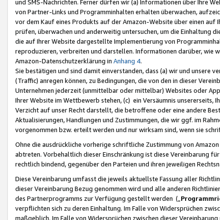
und SMS-Nachrichten. Ferner dürfen wir (a) Informationen über Ihre We
von Partner-Links und Programminhalten erhalten überwachen, aufzei
vor dem Kauf eines Produkts auf der Amazon-Website über einen auf Ih
prüfen, überwachen und anderweitig untersuchen, um die Einhaltung dies
die auf Ihrer Website dargestellte Implementierung von Programminhalt
reproduzieren, verbreiten und darstellen. Informationen darüber, wie w
Amazon-Datenschutzerklärung in
Anhang 4
.
Sie bestätigen und sind damit einverstanden, dass (a) wir und unsere 
(Traffic) anregen können, zu Bedingungen, die von den in dieser Vere
Unternehmen jederzeit (unmittelbar oder mittelbar) Websites oder Appl
Ihrer Website im Wettbewerb stehen, (c) ein Versäumnis unsererseits, I
Verzicht auf unser Recht darstellt, die betroffene oder eine andere B
Aktualisierungen, Handlungen und Zustimmungen, die wir ggf. im Rahme
vorgenommen bzw. erteilt werden und nur wirksam sind, wenn sie schri
Ohne die ausdrückliche vorherige schriftliche Zustimmung von Amazon
abtreten. Vorbehaltlich dieser Einschränkung ist diese Vereinbarung f
rechtlich bindend, gegenüber den Parteien und ihren jeweiligen Rech
Diese Vereinbarung umfasst die jeweils aktuellste Fassung aller Richtli
dieser Vereinbarung Bezug genommen wird und alle anderen Richtlinie
des Partnerprogramms zur Verfügung gestellt werden („
Programmric
verpflichten sich zu deren Einhaltung. Im Falle von Widersprüchen zwi
maßgeblich. Im Falle von Widersprüchen zwischen dieser Vereinbarun