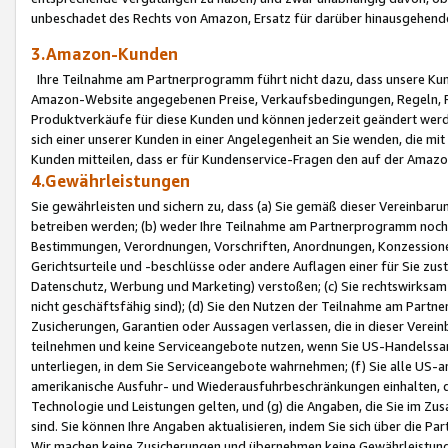
unbeschadet des Rechts von Amazon, Ersatz für darüber hinausgehen
3.Amazon-Kunden
Ihre Teilnahme am Partnerprogramm führt nicht dazu, dass unsere Kun
Amazon-Website angegebenen Preise, Verkaufsbedingungen, Regeln, Ri
Produktverkäufe für diese Kunden und können jederzeit geändert werde
sich einer unserer Kunden in einer Angelegenheit an Sie wenden, die 
Kunden mitteilen, dass er für Kundenservice-Fragen den auf der Ama
4.Gewährleistungen
Sie gewährleisten und sichern zu, dass (a) Sie gemäß dieser Vereinba
betreiben werden; (b) weder Ihre Teilnahme am Partnerprogramm noch d
Bestimmungen, Verordnungen, Vorschriften, Anordnungen, Konzessionen,
Gerichtsurteile und -beschlüsse oder andere Auflagen einer für Sie zu
Datenschutz, Werbung und Marketing) verstoßen; (c) Sie rechtswirksam 
nicht geschäftsfähig sind); (d) Sie den Nutzen der Teilnahme am Partne
Zusicherungen, Garantien oder Aussagen verlassen, die in dieser Verein
teilnehmen und keine Serviceangebote nutzen, wenn Sie US-Handelssa
unterliegen, in dem Sie Serviceangebote wahrnehmen; (f) Sie alle US
amerikanische Ausfuhr- und Wiederausfuhrbeschränkungen einhalten, 
Technologie und Leistungen gelten, und (g) die Angaben, die Sie im 
sind. Sie können Ihre Angaben aktualisieren, indem Sie sich über die 
Wir machen keine Zusicherungen und übernehmen keine Gewährleistun