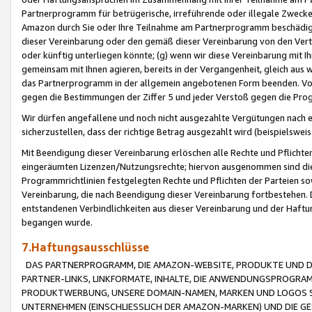
Partnerprogramm für betrügerische, irreführende oder illegale Zwecke
Amazon durch Sie oder Ihre Teilnahme am Partnerprogramm beschädig
dieser Vereinbarung oder den gemäß dieser Vereinbarung von den Vertr
oder künftig unterliegen könnte; (g) wenn wir diese Vereinbarung mit I
gemeinsam mit Ihnen agieren, bereits in der Vergangenheit, gleich aus
das Partnerprogramm in der allgemein angebotenen Form beenden. Vors
gegen die Bestimmungen der Ziffer 5 und jeder Verstoß gegen die Prog
Wir dürfen angefallene und noch nicht ausgezahlte Vergütungen nach 
sicherzustellen, dass der richtige Betrag ausgezahlt wird (beispielsw
Mit Beendigung dieser Vereinbarung erlöschen alle Rechte und Pflichte
eingeräumten Lizenzen/Nutzungsrechte; hiervon ausgenommen sind die in 
Programmrichtlinien festgelegten Rechte und Pflichten der Parteien sow
Vereinbarung, die nach Beendigung dieser Vereinbarung fortbestehen. D
entstandenen Verbindlichkeiten aus dieser Vereinbarung und der Haft
begangen wurde.
7.Haftungsausschlüsse
DAS PARTNERPROGRAMM, DIE AMAZON-WEBSITE, PRODUKTE UND DI
PARTNER-LINKS, LINKFORMATE, INHALTE, DIE ANWENDUNGSPROGR
PRODUKTWERBUNG, UNSERE DOMAIN-NAMEN, MARKEN UND LOGOS S
UNTERNEHMEN (EINSCHLIESSLICH DER AMAZON-MARKEN) UND DIE GE