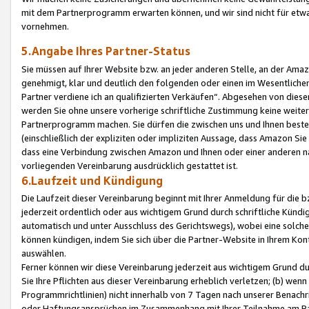
mit dem Partnerprogramm erwarten können, und wir sind nicht für etwa
vornehmen.
5.Angabe Ihres Partner-Status
Sie müssen auf Ihrer Website bzw. an jeder anderen Stelle, an der Am
genehmigt, klar und deutlich den folgenden oder einen im Wesentlichen
Partner verdiene ich an qualifizierten Verkäufen“. Abgesehen von die
werden Sie ohne unsere vorherige schriftliche Zustimmung keine weite
Partnerprogramm machen. Sie dürfen die zwischen uns und Ihnen best
(einschließlich der expliziten oder impliziten Aussage, dass Amazon Si
dass eine Verbindung zwischen Amazon und Ihnen oder einer anderen natü
vorliegenden Vereinbarung ausdrücklich gestattet ist.
6.Laufzeit und Kündigung
Die Laufzeit dieser Vereinbarung beginnt mit Ihrer Anmeldung für die 
jederzeit ordentlich oder aus wichtigem Grund durch schriftliche Kündi
automatisch und unter Ausschluss des Gerichtswegs), wobei eine solch
können kündigen, indem Sie sich über die Partner-Website in Ihrem Ko
auswählen.
Ferner können wir diese Vereinbarung jederzeit aus wichtigem Grund dur
Sie Ihre Pflichten aus dieser Vereinbarung erheblich verletzen; (b) wen
Programmrichtlinien) nicht innerhalb von 7 Tagen nach unserer Benachr
oder Haftungsansprüchen im Zusammenhang mit Ihrer Teilnahme am Pa