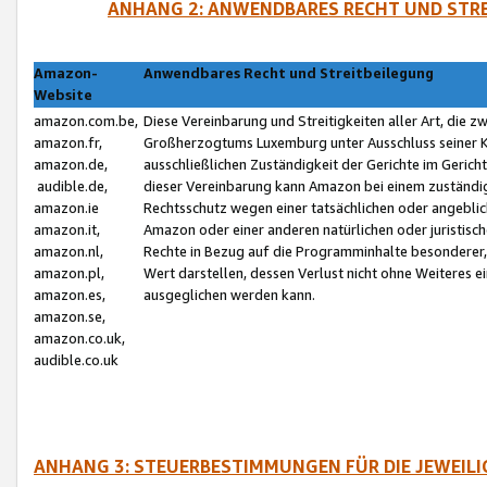
ANHANG 2: ANWENDBARES RECHT UND STRE
Amazon-
Anwendbares Recht und Streitbeilegung
Website
amazon.com.be,
Diese Vereinbarung und Streitigkeiten aller Art, die 
amazon.fr,
Großherzogtums Luxemburg unter Ausschluss seiner Kol
amazon.de,
ausschließlichen Zuständigkeit der Gerichte im Geri
audible.de,
dieser Vereinbarung kann Amazon bei einem zuständig
amazon.ie
Rechtsschutz wegen einer tatsächlichen oder angebli
amazon.it,
Amazon oder einer anderen natürlichen oder juristisc
amazon.nl,
Rechte in Bezug auf die Programminhalte besonderer,
amazon.pl,
Wert darstellen, dessen Verlust nicht ohne Weiteres e
amazon.es,
ausgeglichen werden kann.
amazon.se,
amazon.co.uk,
audible.co.uk
ANHANG 3: STEUERBESTIMMUNGEN FÜR DIE JEWEIL