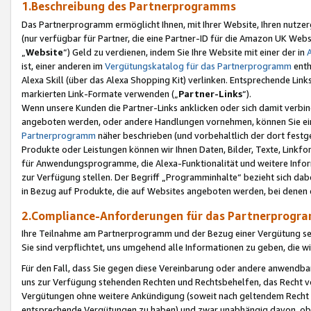
1.Beschreibung des Partnerprogramms
Das Partnerprogramm ermöglicht Ihnen, mit Ihrer Website, Ihren nutzer
(nur verfügbar für Partner, die eine Partner-ID für die Amazon UK We
„
Website
“) Geld zu verdienen, indem Sie Ihre Website mit einer der in
ist, einer anderen im
Vergütungskatalog für das Partnerprogramm
enth
Alexa Skill (über das Alexa Shopping Kit) verlinken. Entsprechende Lin
markierten Link-Formate verwenden („
Partner-Links
“).
Wenn unsere Kunden die Partner-Links anklicken oder sich damit verbi
angeboten werden, oder andere Handlungen vornehmen, können Sie eine
Partnerprogramm
näher beschrieben (und vorbehaltlich der dort festg
Produkte oder Leistungen können wir Ihnen Daten, Bilder, Texte, Linkfo
für Anwendungsprogramme, die Alexa-Funktionalität und weitere Inf
zur Verfügung stellen. Der Begriff „Programminhalte“ bezieht sich dabe
in Bezug auf Produkte, die auf Websites angeboten werden, bei denen 
2.Compliance-Anforderungen für das Partnerprog
Ihre Teilnahme am Partnerprogramm und der Bezug einer Vergütung setz
Sie sind verpflichtet, uns umgehend alle Informationen zu geben, die w
Für den Fall, dass Sie gegen diese Vereinbarung oder andere anwendba
uns zur Verfügung stehenden Rechten und Rechtsbehelfen, das Recht vo
Vergütungen ohne weitere Ankündigung (soweit nach geltendem Recht z
entsprechende Vergütungen zu haben) und zwar unabhängig davon, ob 