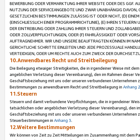
BEWERBUNG ODER VERMARKTUNG IHRER WEBSITE ODER DES GGF. AUF 
NUTZUNG DER SERVICEANGEBOTE UND ZWAR UNABHÄNGIG DAVON, O
GESETZLICHEN BESTIMMUNGEN ZULÄSSIG IST ODER NICHT, (D) EINE
(EINSCHLIESSLICH EINER PROGRAMMRICHTLINIE), (E) IHREN STEUER
DER EINTREIBUNG ODER ZAHLUNG IHRER STEUERN UND ZOLLABGAB
ODER ZOLLVERPFLICHTUNGEN, ODER (F) FAHRLÄSSIGKEIT ODER VORS
AUFTRAGNEHMER. WIR UND UNSERE BEAUFTRAGTEN KÖNNEN IM NAME
GERICHTLICHE SCHRITTE EINLEITEN UND JEDE PROZESSUALE HAND
VERTEIDIGEN, ODER UM RECHTE AUCH ZUM ZWECK DER DURCHSETZU
10.Anwendbares Recht und Streitbeilegung
Die Beilegung etwaiger Streitigkeiten, die in irgendeiner Weise mit de
angeblichen Verletzung dieser Vereinbarung), den im Rahmen dieser Ve
Geschäftsbeziehung mit uns oder unseren verbundenen Unternehmen zu
Bestimmungen zu anwendbarem Recht und Streitbeilegung in
Anhang 
11.Steuern
Steuern und damit verbundene Verpflichtungen, die in irgendeiner Wei
tatsächlichen oder angeblichen Verletzung dieser Vereinbarung), den 
Geschäftsbeziehung mit uns oder unseren verbundenen Unternehmen z
Steuerbestimmungen in
Anhang 3
.
12.Weitere Bestimmungen
Wir können von Zeit zu Zeit Mitteilungen im Zusammenhang mit dem Par