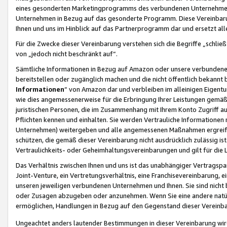
eines gesonderten Marketingprogramms des verbundenen Unternehmens
Unternehmen in Bezug auf das gesonderte Programm. Diese Vereinbarung
Ihnen und uns im Hinblick auf das Partnerprogramm dar und ersetzt al
Für die Zwecke dieser Vereinbarung verstehen sich die Begriffe „schließ
von „jedoch nicht beschränkt auf“.
Sämtliche Informationen in Bezug auf Amazon oder unsere verbunde
bereitstellen oder zugänglich machen und die nicht öffentlich bekannt bz
Informationen
“ von Amazon dar und verbleiben im alleinigen Eigent
wie dies angemessenerweise für die Erbringung Ihrer Leistungen gemäß d
juristischen Personen, die im Zusammenhang mit Ihrem Konto Zugriff au
Pflichten kennen und einhalten. Sie werden Vertrauliche Informationen 
Unternehmen) weitergeben und alle angemessenen Maßnahmen ergreifen
schützen, die gemäß dieser Vereinbarung nicht ausdrücklich zulässig is
Vertraulichkeits- oder Geheimhaltungsvereinbarungen und gilt für die
Das Verhältnis zwischen Ihnen und uns ist das unabhängiger Vertragspa
Joint-Venture, ein Vertretungsverhältnis, eine Franchisevereinbarung, 
unseren jeweiligen verbundenen Unternehmen und Ihnen. Sie sind ni
oder Zusagen abzugeben oder anzunehmen. Wenn Sie eine andere natürli
ermöglichen, Handlungen in Bezug auf den Gegenstand dieser Vereinbar
Ungeachtet anders lautender Bestimmungen in dieser Vereinbarung wird