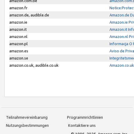
amazon.com.be
amazon.com.b
amazon.fr
Notice:Protec
amazon.de, audible.de
Amazon.de Da
amazon.ie
Amazon.ie Pri
amazon.it
Amazon.it Inf
amazon.nl
Amazon.nl Pri
amazon.pl
Informacja O
amazon.es
Aviso de Priv
amazon.se
Integritetsm
amazon.co.uk, audible.co.uk
Amazon.co.uk 
Teilnahmevereinbarung
Programmrichtlinien
Nutzungsbestimmungen
Kontaktiere uns