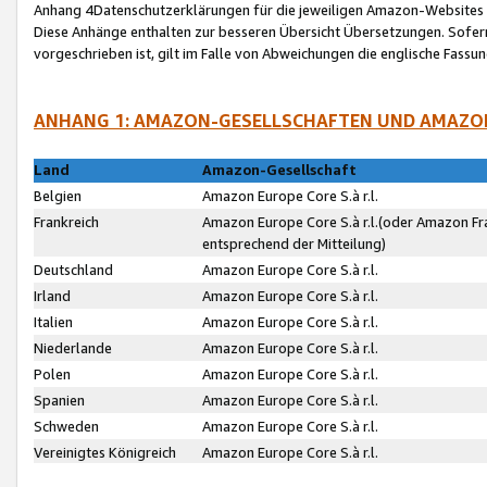
Anhang 4Datenschutzerklärungen für die jeweiligen Amazon-Websites
Diese Anhänge enthalten zur besseren Übersicht Übersetzungen. Sofe
vorgeschrieben ist, gilt im Falle von Abweichungen die englische Fass
ANHANG 1: AMAZON-GESELLSCHAFTEN UND AMAZO
Land
Amazon-Gesellschaft
Belgien
Amazon Europe Core S.à r.l.
Frankreich
Amazon Europe Core S.à r.l.(oder Amazon Fr
entsprechend der Mitteilung)
Deutschland
Amazon Europe Core S.à r.l.
Irland
Amazon Europe Core S.à r.l.
Italien
Amazon Europe Core S.à r.l.
Niederlande
Amazon Europe Core S.à r.l.
Polen
Amazon Europe Core S.à r.l.
Spanien
Amazon Europe Core S.à r.l.
Schweden
Amazon Europe Core S.à r.l.
Vereinigtes Königreich
Amazon Europe Core S.à r.l.