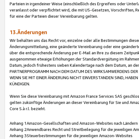
Parteien in irgendeiner Weise (einschließlich des Ergreifens oder Unt
veranlasst oder verpflichtet wird, die mit US-Gesetzen, Vorschriften,
für eine der Parteien dieser Vereinbarung gelten.
13.Änderungen
Wir behalten uns das Recht vor, einzelne oder alle Bestimmungen diese
Änderungsmitteilung, eine geänderte Vereinbarung oder eine geänderte 
über die entsprechende Änderung per E-Mail an Ihre zu diesem Zeitpun
ausgenommen etwaige Erhöhungen der Standardvergütung im Rahmen
Datum, jedoch frühestens sieben Kalendertage nach dem Datum, an de
PARTNERPROGRAMM NACH DEM DATUM DES WIRKSAMWERDENS DER Ä
WENN SIE MIT EINER ÄNDERUNG NICHT EINVERSTANDEN SIND, HABEN S
KÜNDIGEN.
Wenn Sie diese Vereinbarung mit Amazon France Services SAS geschlo
gelten zukünftige Änderungen an dieser Vereinbarung für Sie und Ama
Core S.à r.l. bezieht.
Anhang 1Amazon-Gesellschaften und Amazon-Websites nach Ländern
Anhang 2Anwendbares Recht und Streitbeilegung für die jeweiligen 
Anhang 3Steuerbestimmungen für die jeweiligen Amazon-Websites