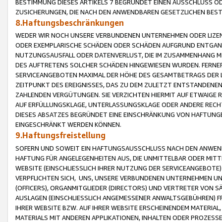
BESTIMMUNG DIESES ARTIKELS 7 BEGRÜNDET EINEN AUSSCHLUSS 
ZUSICHERUNGEN, DIE NACH DEN ANWENDBAREN GESETZLICHEN BE
8.Haftungsbeschränkungen
WEDER WIR NOCH UNSERE VERBUNDENEN UNTERNEHMEN ODER LIZEN
ODER EXEMPLARISCHE SCHÄDEN ODER SCHÄDEN AUFGRUND ENTGANG
NUTZUNGSAUSFALL ODER DATENVERLUST, DIE IM ZUSAMMENHANG MI
DES AUFTRETENS SOLCHER SCHÄDEN HINGEWIESEN WURDEN. FERN
SERVICEANGEBOTEN MAXIMAL DER HÖHE DES GESAMTBETRAGS DER 
ZEITPUNKT DES EREIGNISSES, DAS ZU DEM ZULETZT ENTSTANDENE
ZAHLENDEN VERGÜTUNGEN. SIE VERZICHTEN HIERMIT AUF ETWAIGE 
AUF ERFÜLLUNGSKLAGE, UNTERLASSUNGSKLAGE ODER ANDERE RECHT
DIESES ABSATZES BEGRÜNDET EINE EINSCHRÄNKUNG VON HAFTUNG
EINGESCHRÄNKT WERDEN KÖNNEN.
9.Haftungsfreistellung
SOFERN UND SOWEIT EIN HAFTUNGSAUSSCHLUSS NACH DEN ANWENDB
HAFTUNG FÜR ANGELEGENHEITEN AUS, DIE UNMITTELBAR ODER MITT
WEBSITE (EINSCHLIESSLICH IHRER NUTZUNG DER SERVICEANGEBOTE)
VERPFLICHTEN SICH, UNS, UNSERE VERBUNDENEN UNTERNEHMEN UN
(OFFICERS), ORGANMITGLIEDER (DIRECTORS) UND VERTRETER VON 
AUSLAGEN (EINSCHLIESSLICH ANGEMESSENER ANWALTSGEBÜHREN) FR
IHRER WEBSITE BZW. AUF IHRER WEBSITE ERSCHEINENDEM MATERIAL
MATERIALS MIT ANDEREN APPLIKATIONEN, INHALTEN ODER PROZESSE