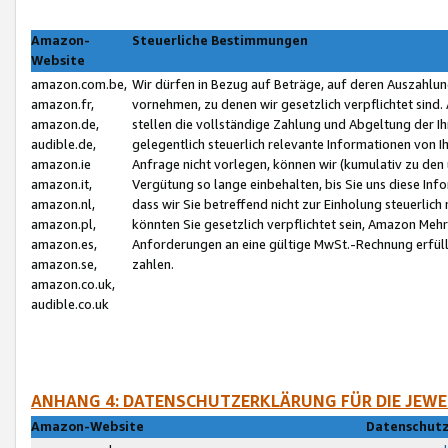
Amazon-
Steuerliche Bestimmungen
Website
amazon.com.be,
Wir dürfen in Bezug auf Beträge, auf deren Auszahlun
amazon.fr,
vornehmen, zu denen wir gesetzlich verpflichtet sind
amazon.de,
stellen die vollständige Zahlung und Abgeltung der 
audible.de,
gelegentlich steuerlich relevante Informationen von I
amazon.ie
Anfrage nicht vorlegen, können wir (kumulativ zu de
amazon.it,
Vergütung so lange einbehalten, bis Sie uns diese Inf
amazon.nl,
dass wir Sie betreffend nicht zur Einholung steuerlich 
amazon.pl,
könnten Sie gesetzlich verpflichtet sein, Amazon Meh
amazon.es,
Anforderungen an eine gültige MwSt.-Rechnung erfüllt
amazon.se,
zahlen.
amazon.co.uk,
audible.co.uk
ANHANG 4: DATENSCHUTZERKLÄRUNG FÜR DIE JEWE
Amazon-Website
Datenschutz