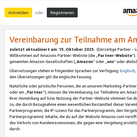
Anmelden
Registrieren
oder
Vereinbarung zur Teilnahme am 
zuletzt aktualisiert am
:
15. Oktober 2025
(Derzeitige Partner - 
Willkommen auf Amazons Partner-Website (die „
Partner-Website
“)
genannten Amazon-Gesellschaften („
Amazon
“ oder „
uns
“ oder ähnli
Übersetzungen stehen in folgenden Sprachen zur Verfügung :
Englisch
,
den Übersetzungen gilt die englische Fassung.
Natürliche oder juristische Personen, die an unserem Marketing-Partn
oder ein „
Partner
“), müssen die Vereinbarung zur Teilnahme am Ama
Ihrer Anmeldung auf bzw. Nutzung der Partner-Website stimmen Sie die
zu, die durch Bezugnahme einen wesentlichen Bestandteil dieser Verei
Partnerprogramm, die IP-Lizenz für das Partnerprogramm, den Vergütu
Partnerprogramm). Inhalte, die du auf der Website Amazon.com veröffe
des Verbots von Kundenrezensionen, die gegen eine Vergütung erstellt, 
durch.