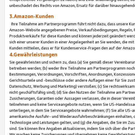
unbeschadet des Rechts von Amazon, Ersatz für darüber hinausgehen
3.Amazon-Kunden
Ihre Teilnahme am Partnerprogramm führt nicht dazu, dass unsere Kun
Amazon-Website angegebenen Preise, Verkaufsbedingungen, Regeln, Ri
Produktverkäufe für diese Kunden und können jederzeit geändert werde
sich einer unserer Kunden in einer Angelegenheit an Sie wenden, die 
Kunden mitteilen, dass er für Kundenservice-Fragen den auf der Ama
4.Gewährleistungen
Sie gewährleisten und sichern zu, dass (a) Sie gemäß dieser Vereinba
betreiben werden; (b) weder Ihre Teilnahme am Partnerprogramm noch d
Bestimmungen, Verordnungen, Vorschriften, Anordnungen, Konzessionen,
Gerichtsurteile und -beschlüsse oder andere Auflagen einer für Sie zu
Datenschutz, Werbung und Marketing) verstoßen; (c) Sie rechtswirksam 
nicht geschäftsfähig sind); (d) Sie den Nutzen der Teilnahme am Partne
Zusicherungen, Garantien oder Aussagen verlassen, die in dieser Verein
teilnehmen und keine Serviceangebote nutzen, wenn Sie US-Handelssa
unterliegen, in dem Sie Serviceangebote wahrnehmen; (f) Sie alle US
amerikanische Ausfuhr- und Wiederausfuhrbeschränkungen einhalten, 
Technologie und Leistungen gelten, und (g) die Angaben, die Sie im 
sind. Sie können Ihre Angaben aktualisieren, indem Sie sich über die 
Wir machen keine Zusicherungen und übernehmen keine Gewährleistun