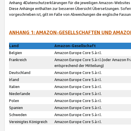
Anhang 4Datenschutzerklärungen für die jeweiligen Amazon-Websites
Diese Anhänge enthalten zur besseren Übersicht Übersetzungen. Sofe
vorgeschrieben ist, gilt im Falle von Abweichungen die englische Fass
ANHANG 1: AMAZON-GESELLSCHAFTEN UND AMAZO
Land
Amazon-Gesellschaft
Belgien
Amazon Europe Core S.à r.l.
Frankreich
Amazon Europe Core S.à r.l.(oder Amazon Fr
entsprechend der Mitteilung)
Deutschland
Amazon Europe Core S.à r.l.
Irland
Amazon Europe Core S.à r.l.
Italien
Amazon Europe Core S.à r.l.
Niederlande
Amazon Europe Core S.à r.l.
Polen
Amazon Europe Core S.à r.l.
Spanien
Amazon Europe Core S.à r.l.
Schweden
Amazon Europe Core S.à r.l.
Vereinigtes Königreich
Amazon Europe Core S.à r.l.