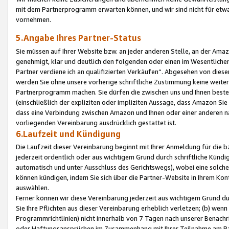
mit dem Partnerprogramm erwarten können, und wir sind nicht für etwa
vornehmen.
5.Angabe Ihres Partner-Status
Sie müssen auf Ihrer Website bzw. an jeder anderen Stelle, an der Am
genehmigt, klar und deutlich den folgenden oder einen im Wesentlichen
Partner verdiene ich an qualifizierten Verkäufen“. Abgesehen von die
werden Sie ohne unsere vorherige schriftliche Zustimmung keine weite
Partnerprogramm machen. Sie dürfen die zwischen uns und Ihnen best
(einschließlich der expliziten oder impliziten Aussage, dass Amazon Si
dass eine Verbindung zwischen Amazon und Ihnen oder einer anderen natü
vorliegenden Vereinbarung ausdrücklich gestattet ist.
6.Laufzeit und Kündigung
Die Laufzeit dieser Vereinbarung beginnt mit Ihrer Anmeldung für die 
jederzeit ordentlich oder aus wichtigem Grund durch schriftliche Kündi
automatisch und unter Ausschluss des Gerichtswegs), wobei eine solch
können kündigen, indem Sie sich über die Partner-Website in Ihrem Ko
auswählen.
Ferner können wir diese Vereinbarung jederzeit aus wichtigem Grund dur
Sie Ihre Pflichten aus dieser Vereinbarung erheblich verletzen; (b) wen
Programmrichtlinien) nicht innerhalb von 7 Tagen nach unserer Benachr
oder Haftungsansprüchen im Zusammenhang mit Ihrer Teilnahme am Pa