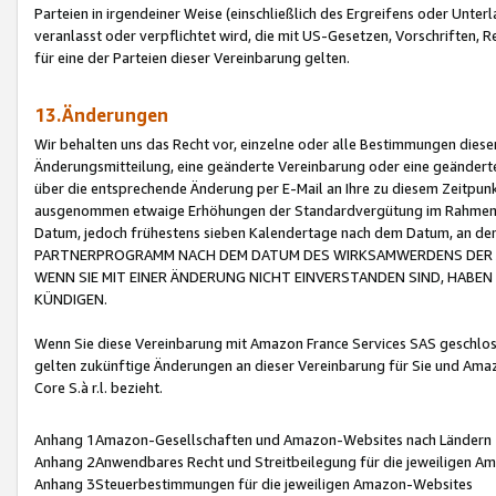
Parteien in irgendeiner Weise (einschließlich des Ergreifens oder Unt
veranlasst oder verpflichtet wird, die mit US-Gesetzen, Vorschriften,
für eine der Parteien dieser Vereinbarung gelten.
13.Änderungen
Wir behalten uns das Recht vor, einzelne oder alle Bestimmungen diese
Änderungsmitteilung, eine geänderte Vereinbarung oder eine geänderte 
über die entsprechende Änderung per E-Mail an Ihre zu diesem Zeitpun
ausgenommen etwaige Erhöhungen der Standardvergütung im Rahmen
Datum, jedoch frühestens sieben Kalendertage nach dem Datum, an de
PARTNERPROGRAMM NACH DEM DATUM DES WIRKSAMWERDENS DER Ä
WENN SIE MIT EINER ÄNDERUNG NICHT EINVERSTANDEN SIND, HABEN S
KÜNDIGEN.
Wenn Sie diese Vereinbarung mit Amazon France Services SAS geschlo
gelten zukünftige Änderungen an dieser Vereinbarung für Sie und Ama
Core S.à r.l. bezieht.
Anhang 1Amazon-Gesellschaften und Amazon-Websites nach Ländern
Anhang 2Anwendbares Recht und Streitbeilegung für die jeweiligen 
Anhang 3Steuerbestimmungen für die jeweiligen Amazon-Websites