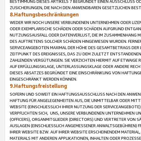
BESTIMMUNG DIESES ARTIKELS 7 BEGRÜNDET EINEN AUSSCHLUSS 
ZUSICHERUNGEN, DIE NACH DEN ANWENDBAREN GESETZLICHEN BE
8.Haftungsbeschränkungen
WEDER WIR NOCH UNSERE VERBUNDENEN UNTERNEHMEN ODER LIZEN
ODER EXEMPLARISCHE SCHÄDEN ODER SCHÄDEN AUFGRUND ENTGANG
NUTZUNGSAUSFALL ODER DATENVERLUST, DIE IM ZUSAMMENHANG MI
DES AUFTRETENS SOLCHER SCHÄDEN HINGEWIESEN WURDEN. FERN
SERVICEANGEBOTEN MAXIMAL DER HÖHE DES GESAMTBETRAGS DER 
ZEITPUNKT DES EREIGNISSES, DAS ZU DEM ZULETZT ENTSTANDENE
ZAHLENDEN VERGÜTUNGEN. SIE VERZICHTEN HIERMIT AUF ETWAIGE 
AUF ERFÜLLUNGSKLAGE, UNTERLASSUNGSKLAGE ODER ANDERE RECHT
DIESES ABSATZES BEGRÜNDET EINE EINSCHRÄNKUNG VON HAFTUNG
EINGESCHRÄNKT WERDEN KÖNNEN.
9.Haftungsfreistellung
SOFERN UND SOWEIT EIN HAFTUNGSAUSSCHLUSS NACH DEN ANWENDB
HAFTUNG FÜR ANGELEGENHEITEN AUS, DIE UNMITTELBAR ODER MITT
WEBSITE (EINSCHLIESSLICH IHRER NUTZUNG DER SERVICEANGEBOTE)
VERPFLICHTEN SICH, UNS, UNSERE VERBUNDENEN UNTERNEHMEN UN
(OFFICERS), ORGANMITGLIEDER (DIRECTORS) UND VERTRETER VON 
AUSLAGEN (EINSCHLIESSLICH ANGEMESSENER ANWALTSGEBÜHREN) FR
IHRER WEBSITE BZW. AUF IHRER WEBSITE ERSCHEINENDEM MATERIAL
MATERIALS MIT ANDEREN APPLIKATIONEN, INHALTEN ODER PROZESSE