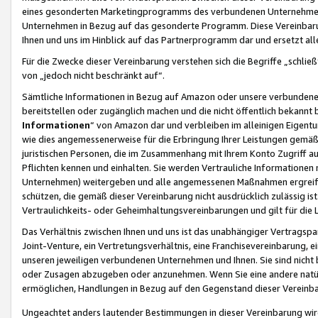
eines gesonderten Marketingprogramms des verbundenen Unternehmens
Unternehmen in Bezug auf das gesonderte Programm. Diese Vereinbarung
Ihnen und uns im Hinblick auf das Partnerprogramm dar und ersetzt al
Für die Zwecke dieser Vereinbarung verstehen sich die Begriffe „schließ
von „jedoch nicht beschränkt auf“.
Sämtliche Informationen in Bezug auf Amazon oder unsere verbunde
bereitstellen oder zugänglich machen und die nicht öffentlich bekannt bz
Informationen
“ von Amazon dar und verbleiben im alleinigen Eigent
wie dies angemessenerweise für die Erbringung Ihrer Leistungen gemäß d
juristischen Personen, die im Zusammenhang mit Ihrem Konto Zugriff au
Pflichten kennen und einhalten. Sie werden Vertrauliche Informationen 
Unternehmen) weitergeben und alle angemessenen Maßnahmen ergreifen
schützen, die gemäß dieser Vereinbarung nicht ausdrücklich zulässig is
Vertraulichkeits- oder Geheimhaltungsvereinbarungen und gilt für die
Das Verhältnis zwischen Ihnen und uns ist das unabhängiger Vertragspa
Joint-Venture, ein Vertretungsverhältnis, eine Franchisevereinbarung, 
unseren jeweiligen verbundenen Unternehmen und Ihnen. Sie sind ni
oder Zusagen abzugeben oder anzunehmen. Wenn Sie eine andere natürli
ermöglichen, Handlungen in Bezug auf den Gegenstand dieser Vereinbar
Ungeachtet anders lautender Bestimmungen in dieser Vereinbarung wird