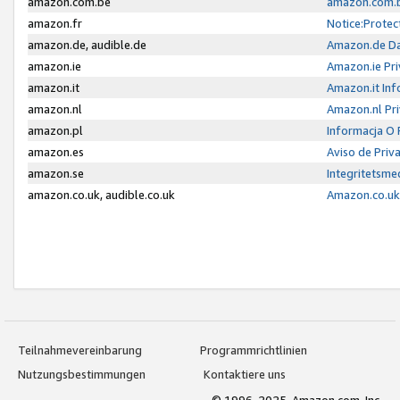
amazon.com.be
amazon.com.b
amazon.fr
Notice:Protec
amazon.de, audible.de
Amazon.de Da
amazon.ie
Amazon.ie Pri
amazon.it
Amazon.it Inf
amazon.nl
Amazon.nl Pri
amazon.pl
Informacja O
amazon.es
Aviso de Priv
amazon.se
Integritetsm
amazon.co.uk, audible.co.uk
Amazon.co.uk 
Teilnahmevereinbarung
Programmrichtlinien
Nutzungsbestimmungen
Kontaktiere uns