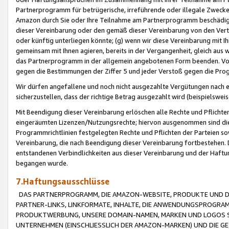
Partnerprogramm für betrügerische, irreführende oder illegale Zwecke
Amazon durch Sie oder Ihre Teilnahme am Partnerprogramm beschädig
dieser Vereinbarung oder den gemäß dieser Vereinbarung von den Vertr
oder künftig unterliegen könnte; (g) wenn wir diese Vereinbarung mit I
gemeinsam mit Ihnen agieren, bereits in der Vergangenheit, gleich aus
das Partnerprogramm in der allgemein angebotenen Form beenden. Vors
gegen die Bestimmungen der Ziffer 5 und jeder Verstoß gegen die Prog
Wir dürfen angefallene und noch nicht ausgezahlte Vergütungen nach 
sicherzustellen, dass der richtige Betrag ausgezahlt wird (beispielsw
Mit Beendigung dieser Vereinbarung erlöschen alle Rechte und Pflichte
eingeräumten Lizenzen/Nutzungsrechte; hiervon ausgenommen sind die in 
Programmrichtlinien festgelegten Rechte und Pflichten der Parteien sow
Vereinbarung, die nach Beendigung dieser Vereinbarung fortbestehen. D
entstandenen Verbindlichkeiten aus dieser Vereinbarung und der Haft
begangen wurde.
7.Haftungsausschlüsse
DAS PARTNERPROGRAMM, DIE AMAZON-WEBSITE, PRODUKTE UND DI
PARTNER-LINKS, LINKFORMATE, INHALTE, DIE ANWENDUNGSPROGR
PRODUKTWERBUNG, UNSERE DOMAIN-NAMEN, MARKEN UND LOGOS S
UNTERNEHMEN (EINSCHLIESSLICH DER AMAZON-MARKEN) UND DIE GE