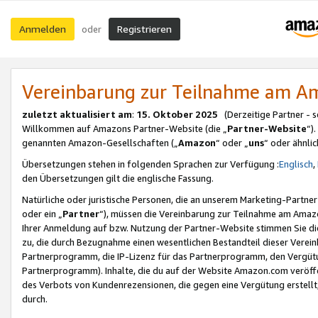
Anmelden
Registrieren
oder
Vereinbarung zur Teilnahme am 
zuletzt aktualisiert am
:
15. Oktober 2025
(Derzeitige Partner - 
Willkommen auf Amazons Partner-Website (die „
Partner-Website
“)
genannten Amazon-Gesellschaften („
Amazon
“ oder „
uns
“ oder ähnli
Übersetzungen stehen in folgenden Sprachen zur Verfügung :
Englisch
,
den Übersetzungen gilt die englische Fassung.
Natürliche oder juristische Personen, die an unserem Marketing-Partn
oder ein „
Partner
“), müssen die Vereinbarung zur Teilnahme am Ama
Ihrer Anmeldung auf bzw. Nutzung der Partner-Website stimmen Sie die
zu, die durch Bezugnahme einen wesentlichen Bestandteil dieser Verei
Partnerprogramm, die IP-Lizenz für das Partnerprogramm, den Vergütu
Partnerprogramm). Inhalte, die du auf der Website Amazon.com veröffe
des Verbots von Kundenrezensionen, die gegen eine Vergütung erstellt, 
durch.