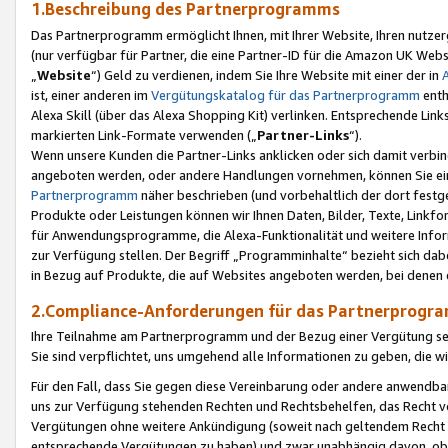
1.Beschreibung des Partnerprogramms
Das Partnerprogramm ermöglicht Ihnen, mit Ihrer Website, Ihren nutzer
(nur verfügbar für Partner, die eine Partner-ID für die Amazon UK We
„
Website
“) Geld zu verdienen, indem Sie Ihre Website mit einer der in
ist, einer anderen im
Vergütungskatalog für das Partnerprogramm
enth
Alexa Skill (über das Alexa Shopping Kit) verlinken. Entsprechende Lin
markierten Link-Formate verwenden („
Partner-Links
“).
Wenn unsere Kunden die Partner-Links anklicken oder sich damit verbi
angeboten werden, oder andere Handlungen vornehmen, können Sie eine
Partnerprogramm
näher beschrieben (und vorbehaltlich der dort festg
Produkte oder Leistungen können wir Ihnen Daten, Bilder, Texte, Linkfo
für Anwendungsprogramme, die Alexa-Funktionalität und weitere Inf
zur Verfügung stellen. Der Begriff „Programminhalte“ bezieht sich dabe
in Bezug auf Produkte, die auf Websites angeboten werden, bei denen 
2.Compliance-Anforderungen für das Partnerprog
Ihre Teilnahme am Partnerprogramm und der Bezug einer Vergütung setz
Sie sind verpflichtet, uns umgehend alle Informationen zu geben, die w
Für den Fall, dass Sie gegen diese Vereinbarung oder andere anwendba
uns zur Verfügung stehenden Rechten und Rechtsbehelfen, das Recht vo
Vergütungen ohne weitere Ankündigung (soweit nach geltendem Recht z
entsprechende Vergütungen zu haben) und zwar unabhängig davon, ob 