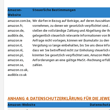
Amazon-
Steuerliche Bestimmungen
Website
amazon.com.be,
Wir dürfen in Bezug auf Beträge, auf deren Auszahlun
amazon.fr,
vornehmen, zu denen wir gesetzlich verpflichtet sind
amazon.de,
stellen die vollständige Zahlung und Abgeltung der 
audible.de,
gelegentlich steuerlich relevante Informationen von I
amazon.ie
Anfrage nicht vorlegen, können wir (kumulativ zu de
amazon.it,
Vergütung so lange einbehalten, bis Sie uns diese Inf
amazon.nl,
dass wir Sie betreffend nicht zur Einholung steuerlich 
amazon.pl,
könnten Sie gesetzlich verpflichtet sein, Amazon Meh
amazon.es,
Anforderungen an eine gültige MwSt.-Rechnung erfüllt
amazon.se,
zahlen.
amazon.co.uk,
audible.co.uk
ANHANG 4: DATENSCHUTZERKLÄRUNG FÜR DIE JEWE
Amazon-Website
Datenschutz