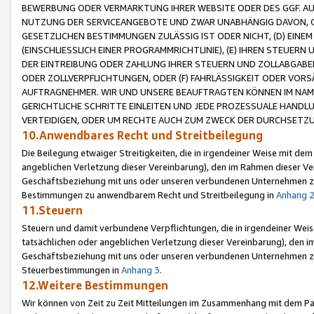
BEWERBUNG ODER VERMARKTUNG IHRER WEBSITE ODER DES GGF. AUF 
NUTZUNG DER SERVICEANGEBOTE UND ZWAR UNABHÄNGIG DAVON, O
GESETZLICHEN BESTIMMUNGEN ZULÄSSIG IST ODER NICHT, (D) EINE
(EINSCHLIESSLICH EINER PROGRAMMRICHTLINIE), (E) IHREN STEUER
DER EINTREIBUNG ODER ZAHLUNG IHRER STEUERN UND ZOLLABGAB
ODER ZOLLVERPFLICHTUNGEN, ODER (F) FAHRLÄSSIGKEIT ODER VORS
AUFTRAGNEHMER. WIR UND UNSERE BEAUFTRAGTEN KÖNNEN IM NAME
GERICHTLICHE SCHRITTE EINLEITEN UND JEDE PROZESSUALE HAND
VERTEIDIGEN, ODER UM RECHTE AUCH ZUM ZWECK DER DURCHSETZU
10.Anwendbares Recht und Streitbeilegung
Die Beilegung etwaiger Streitigkeiten, die in irgendeiner Weise mit de
angeblichen Verletzung dieser Vereinbarung), den im Rahmen dieser Ve
Geschäftsbeziehung mit uns oder unseren verbundenen Unternehmen zu
Bestimmungen zu anwendbarem Recht und Streitbeilegung in
Anhang 
11.Steuern
Steuern und damit verbundene Verpflichtungen, die in irgendeiner Wei
tatsächlichen oder angeblichen Verletzung dieser Vereinbarung), den 
Geschäftsbeziehung mit uns oder unseren verbundenen Unternehmen z
Steuerbestimmungen in
Anhang 3
.
12.Weitere Bestimmungen
Wir können von Zeit zu Zeit Mitteilungen im Zusammenhang mit dem Par