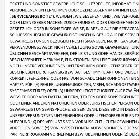
TEXTE UND SONSTIGE GEWERBLICHE SCHUTZRECHTE, INFORMATIONE
VERBUNDENEN UNTERNEHMEN ODER LIZENZGEBERN IM RAHMEN DES
„
SERVICEANGEBOTE
“), WERDEN „WIE BESEHEN“ UND „WIE VERFÜ
ODER LIZENZGEBER MACHEN ZUSICHERUNGEN ODER ÜBERNEHMEN GEW
GESETZLICH ODER IN SONSTIGER WEISE, IN BEZUG AUF DIE SERVI
SCHLIESSEN JEGLICHE GEWÄHRLEISTUNGEN IN BEZUG AUF DIE SERVI
GEWÄHRLEISTUNGEN BEZÜGLICH RECHTSMÄNGELN, MARKTGÄNGIGKEIT
VERWENDUNGSZWECK, NICHTVERLETZUNG SOWIE GEWÄHRLEISTUNGEN 
ÜBLICHEN GESCHÄFTSVERKEHR, DER LEISTUNG ODER HANDELSBRÄUCH
BESCHAFFENHEIT, MERKMALE, FUNKTIONEN, DEN LEISTUNGSUMFANG 
NOCH UNSERE VERBUNDENEN UNTERNEHMEN ODER LIZENZGEBER GEWÄ
BESCHRIEBEN DURCHGÄNGIG BZW. AUF BESTIMMTE ART UND WEISE
KORREKT, FEHLERFREI ODER FREI VON SCHÄDLICHEN KOMPONENTEN
HAFTEN FÜR: (A) FEHLER, UNGENAUIGKEITEN, VIREN, SCHADSOFTW
SYSTEMABSTÜRZE; ODER (B) UNBERECHTIGTE ZUGRIFFE AUF BZW. 
WEBSITE ODER VON DATEN, BILDERN, TEXTEN ODER SONSTIGEN INF
ODER EINER ANDEREN NATÜRLICHEN ODER JURISTISCHEN PERSON OD
GEWÄHRLEISTUNGSANSPRÜCHE, ES SEIN DENN, DIESE SIND IN DIES
UNSERE VERBUNDENEN UNTERNEHMEN ODER LIZENZGEBER FÜR EN
AUFGRUND (X) DES VERLUSTS VON VORAUSSICHTLICHEN GEWINNEN
VORTEILEN SOWIE (Y) VON INVESTITIONEN, AUFWENDUNGEN ODER VE
PARTNERPROGRAMM VORNEHMEN BZW. ÜBERNEHMEN ODER (Z) DER 