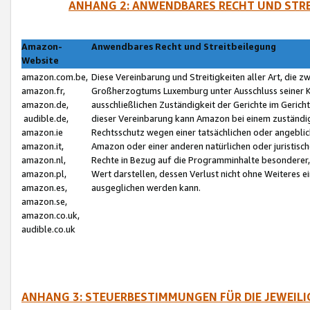
ANHANG 2: ANWENDBARES RECHT UND STRE
Amazon-
Anwendbares Recht und Streitbeilegung
Website
amazon.com.be,
Diese Vereinbarung und Streitigkeiten aller Art, die 
amazon.fr,
Großherzogtums Luxemburg unter Ausschluss seiner Kol
amazon.de,
ausschließlichen Zuständigkeit der Gerichte im Geri
audible.de,
dieser Vereinbarung kann Amazon bei einem zuständig
amazon.ie
Rechtsschutz wegen einer tatsächlichen oder angebli
amazon.it,
Amazon oder einer anderen natürlichen oder juristisc
amazon.nl,
Rechte in Bezug auf die Programminhalte besonderer,
amazon.pl,
Wert darstellen, dessen Verlust nicht ohne Weiteres e
amazon.es,
ausgeglichen werden kann.
amazon.se,
amazon.co.uk,
audible.co.uk
ANHANG 3: STEUERBESTIMMUNGEN FÜR DIE JEWEIL