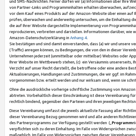
und SMS-Nachrichten. Ferner dürfen wir (a) Informationen über Ihre We
von Partner-Links und Programminhalten erhalten überwachen, aufzei
vor dem Kauf eines Produkts auf der Amazon-Website über einen auf Ih
prüfen, überwachen und anderweitig untersuchen, um die Einhaltung dies
die auf Ihrer Website dargestellte Implementierung von Programminhalt
reproduzieren, verbreiten und darstellen. Informationen darüber, wie w
Amazon-Datenschutzerklärung in
Anhang 4
.
Sie bestätigen und sind damit einverstanden, dass (a) wir und unsere 
(Traffic) anregen können, zu Bedingungen, die von den in dieser Vere
Unternehmen jederzeit (unmittelbar oder mittelbar) Websites oder Appl
Ihrer Website im Wettbewerb stehen, (c) ein Versäumnis unsererseits, I
Verzicht auf unser Recht darstellt, die betroffene oder eine andere B
Aktualisierungen, Handlungen und Zustimmungen, die wir ggf. im Rahme
vorgenommen bzw. erteilt werden und nur wirksam sind, wenn sie schri
Ohne die ausdrückliche vorherige schriftliche Zustimmung von Amazon
abtreten. Vorbehaltlich dieser Einschränkung ist diese Vereinbarung f
rechtlich bindend, gegenüber den Parteien und ihren jeweiligen Rech
Diese Vereinbarung umfasst die jeweils aktuellste Fassung aller Richtli
dieser Vereinbarung Bezug genommen wird und alle anderen Richtlinie
des Partnerprogramms zur Verfügung gestellt werden („
Programmric
verpflichten sich zu deren Einhaltung. Im Falle von Widersprüchen zwi
maßgeblich. Im Falle von Widersprüchen zwischen dieser Vereinbarun