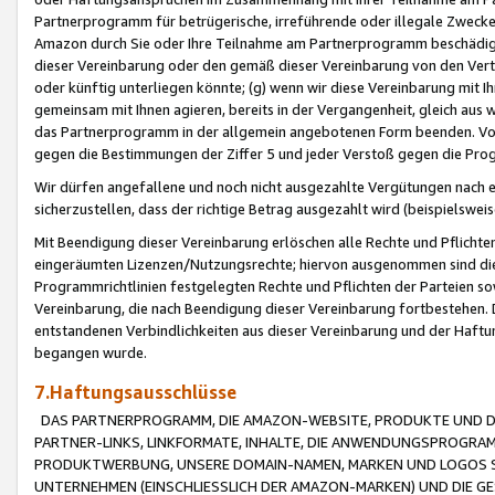
Partnerprogramm für betrügerische, irreführende oder illegale Zwecke
Amazon durch Sie oder Ihre Teilnahme am Partnerprogramm beschädig
dieser Vereinbarung oder den gemäß dieser Vereinbarung von den Vertr
oder künftig unterliegen könnte; (g) wenn wir diese Vereinbarung mit I
gemeinsam mit Ihnen agieren, bereits in der Vergangenheit, gleich aus
das Partnerprogramm in der allgemein angebotenen Form beenden. Vors
gegen die Bestimmungen der Ziffer 5 und jeder Verstoß gegen die Prog
Wir dürfen angefallene und noch nicht ausgezahlte Vergütungen nach 
sicherzustellen, dass der richtige Betrag ausgezahlt wird (beispielsw
Mit Beendigung dieser Vereinbarung erlöschen alle Rechte und Pflichte
eingeräumten Lizenzen/Nutzungsrechte; hiervon ausgenommen sind die in 
Programmrichtlinien festgelegten Rechte und Pflichten der Parteien sow
Vereinbarung, die nach Beendigung dieser Vereinbarung fortbestehen. D
entstandenen Verbindlichkeiten aus dieser Vereinbarung und der Haft
begangen wurde.
7.Haftungsausschlüsse
DAS PARTNERPROGRAMM, DIE AMAZON-WEBSITE, PRODUKTE UND DI
PARTNER-LINKS, LINKFORMATE, INHALTE, DIE ANWENDUNGSPROGR
PRODUKTWERBUNG, UNSERE DOMAIN-NAMEN, MARKEN UND LOGOS S
UNTERNEHMEN (EINSCHLIESSLICH DER AMAZON-MARKEN) UND DIE GE