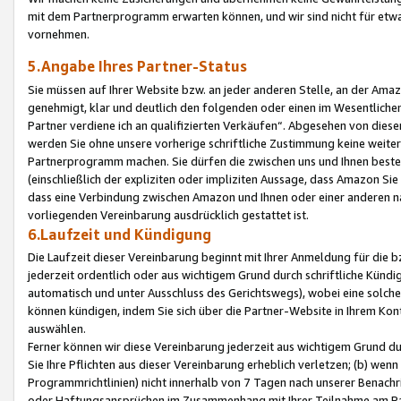
mit dem Partnerprogramm erwarten können, und wir sind nicht für etwa
vornehmen.
5.Angabe Ihres Partner-Status
Sie müssen auf Ihrer Website bzw. an jeder anderen Stelle, an der Am
genehmigt, klar und deutlich den folgenden oder einen im Wesentlichen
Partner verdiene ich an qualifizierten Verkäufen“. Abgesehen von die
werden Sie ohne unsere vorherige schriftliche Zustimmung keine weite
Partnerprogramm machen. Sie dürfen die zwischen uns und Ihnen best
(einschließlich der expliziten oder impliziten Aussage, dass Amazon Si
dass eine Verbindung zwischen Amazon und Ihnen oder einer anderen natü
vorliegenden Vereinbarung ausdrücklich gestattet ist.
6.Laufzeit und Kündigung
Die Laufzeit dieser Vereinbarung beginnt mit Ihrer Anmeldung für die 
jederzeit ordentlich oder aus wichtigem Grund durch schriftliche Kündi
automatisch und unter Ausschluss des Gerichtswegs), wobei eine solch
können kündigen, indem Sie sich über die Partner-Website in Ihrem Ko
auswählen.
Ferner können wir diese Vereinbarung jederzeit aus wichtigem Grund dur
Sie Ihre Pflichten aus dieser Vereinbarung erheblich verletzen; (b) wen
Programmrichtlinien) nicht innerhalb von 7 Tagen nach unserer Benachr
oder Haftungsansprüchen im Zusammenhang mit Ihrer Teilnahme am Pa