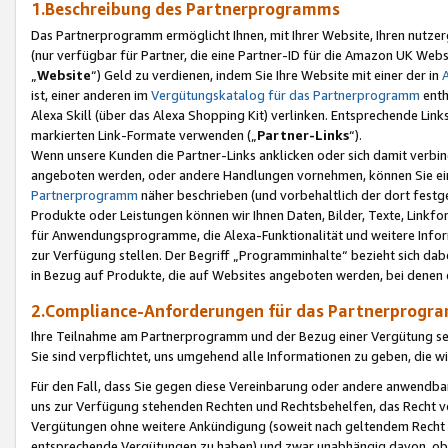
1.Beschreibung des Partnerprogramms
Das Partnerprogramm ermöglicht Ihnen, mit Ihrer Website, Ihren nutzer
(nur verfügbar für Partner, die eine Partner-ID für die Amazon UK We
„
Website
“) Geld zu verdienen, indem Sie Ihre Website mit einer der in
ist, einer anderen im
Vergütungskatalog für das Partnerprogramm
enth
Alexa Skill (über das Alexa Shopping Kit) verlinken. Entsprechende Lin
markierten Link-Formate verwenden („
Partner-Links
“).
Wenn unsere Kunden die Partner-Links anklicken oder sich damit verbi
angeboten werden, oder andere Handlungen vornehmen, können Sie eine
Partnerprogramm
näher beschrieben (und vorbehaltlich der dort festg
Produkte oder Leistungen können wir Ihnen Daten, Bilder, Texte, Linkfo
für Anwendungsprogramme, die Alexa-Funktionalität und weitere Inf
zur Verfügung stellen. Der Begriff „Programminhalte“ bezieht sich dabe
in Bezug auf Produkte, die auf Websites angeboten werden, bei denen 
2.Compliance-Anforderungen für das Partnerprog
Ihre Teilnahme am Partnerprogramm und der Bezug einer Vergütung setz
Sie sind verpflichtet, uns umgehend alle Informationen zu geben, die w
Für den Fall, dass Sie gegen diese Vereinbarung oder andere anwendba
uns zur Verfügung stehenden Rechten und Rechtsbehelfen, das Recht vo
Vergütungen ohne weitere Ankündigung (soweit nach geltendem Recht z
entsprechende Vergütungen zu haben) und zwar unabhängig davon, ob 