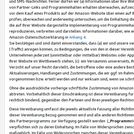
und SMS-Nachrichten. Ferner dürfen wir (a) Informationen über Ihre We
von Partner-Links und Programminhalten erhalten überwachen, aufzei
vor dem Kauf eines Produkts auf der Amazon-Website über einen auf Ih
prüfen, überwachen und anderweitig untersuchen, um die Einhaltung dies
die auf Ihrer Website dargestellte Implementierung von Programminhalt
reproduzieren, verbreiten und darstellen. Informationen darüber, wie w
Amazon-Datenschutzerklärung in
Anhang 4
.
Sie bestätigen und sind damit einverstanden, dass (a) wir und unsere 
(Traffic) anregen können, zu Bedingungen, die von den in dieser Vere
Unternehmen jederzeit (unmittelbar oder mittelbar) Websites oder Appl
Ihrer Website im Wettbewerb stehen, (c) ein Versäumnis unsererseits, I
Verzicht auf unser Recht darstellt, die betroffene oder eine andere B
Aktualisierungen, Handlungen und Zustimmungen, die wir ggf. im Rahme
vorgenommen bzw. erteilt werden und nur wirksam sind, wenn sie schri
Ohne die ausdrückliche vorherige schriftliche Zustimmung von Amazon
abtreten. Vorbehaltlich dieser Einschränkung ist diese Vereinbarung f
rechtlich bindend, gegenüber den Parteien und ihren jeweiligen Rech
Diese Vereinbarung umfasst die jeweils aktuellste Fassung aller Richtli
dieser Vereinbarung Bezug genommen wird und alle anderen Richtlinie
des Partnerprogramms zur Verfügung gestellt werden („
Programmric
verpflichten sich zu deren Einhaltung. Im Falle von Widersprüchen zwi
maßgeblich. Im Falle von Widersprüchen zwischen dieser Vereinbarun