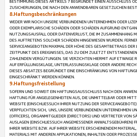
BESTIMMUNG DIESES ARTIKELS 7 BEGRÜNDET EINEN AUSSCHLUSS 
ZUSICHERUNGEN, DIE NACH DEN ANWENDBAREN GESETZLICHEN BE
8.Haftungsbeschränkungen
WEDER WIR NOCH UNSERE VERBUNDENEN UNTERNEHMEN ODER LIZEN
ODER EXEMPLARISCHE SCHÄDEN ODER SCHÄDEN AUFGRUND ENTGANG
NUTZUNGSAUSFALL ODER DATENVERLUST, DIE IM ZUSAMMENHANG MI
DES AUFTRETENS SOLCHER SCHÄDEN HINGEWIESEN WURDEN. FERN
SERVICEANGEBOTEN MAXIMAL DER HÖHE DES GESAMTBETRAGS DER 
ZEITPUNKT DES EREIGNISSES, DAS ZU DEM ZULETZT ENTSTANDENE
ZAHLENDEN VERGÜTUNGEN. SIE VERZICHTEN HIERMIT AUF ETWAIGE 
AUF ERFÜLLUNGSKLAGE, UNTERLASSUNGSKLAGE ODER ANDERE RECHT
DIESES ABSATZES BEGRÜNDET EINE EINSCHRÄNKUNG VON HAFTUNG
EINGESCHRÄNKT WERDEN KÖNNEN.
9.Haftungsfreistellung
SOFERN UND SOWEIT EIN HAFTUNGSAUSSCHLUSS NACH DEN ANWENDB
HAFTUNG FÜR ANGELEGENHEITEN AUS, DIE UNMITTELBAR ODER MITT
WEBSITE (EINSCHLIESSLICH IHRER NUTZUNG DER SERVICEANGEBOTE)
VERPFLICHTEN SICH, UNS, UNSERE VERBUNDENEN UNTERNEHMEN UN
(OFFICERS), ORGANMITGLIEDER (DIRECTORS) UND VERTRETER VON 
AUSLAGEN (EINSCHLIESSLICH ANGEMESSENER ANWALTSGEBÜHREN) FR
IHRER WEBSITE BZW. AUF IHRER WEBSITE ERSCHEINENDEM MATERIAL
MATERIALS MIT ANDEREN APPLIKATIONEN, INHALTEN ODER PROZESSE