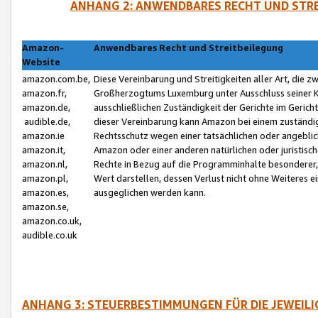
ANHANG 2: ANWENDBARES RECHT UND STRE
Amazon-
Anwendbares Recht und Streitbeilegung
Website
amazon.com.be,
Diese Vereinbarung und Streitigkeiten aller Art, die 
amazon.fr,
Großherzogtums Luxemburg unter Ausschluss seiner Kol
amazon.de,
ausschließlichen Zuständigkeit der Gerichte im Geri
audible.de,
dieser Vereinbarung kann Amazon bei einem zuständig
amazon.ie
Rechtsschutz wegen einer tatsächlichen oder angebli
amazon.it,
Amazon oder einer anderen natürlichen oder juristisc
amazon.nl,
Rechte in Bezug auf die Programminhalte besonderer,
amazon.pl,
Wert darstellen, dessen Verlust nicht ohne Weiteres e
amazon.es,
ausgeglichen werden kann.
amazon.se,
amazon.co.uk,
audible.co.uk
ANHANG 3: STEUERBESTIMMUNGEN FÜR DIE JEWEIL