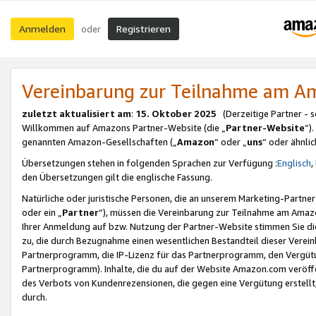
Anmelden
Registrieren
oder
Vereinbarung zur Teilnahme am 
zuletzt aktualisiert am
:
15. Oktober 2025
(Derzeitige Partner - 
Willkommen auf Amazons Partner-Website (die „
Partner-Website
“)
genannten Amazon-Gesellschaften („
Amazon
“ oder „
uns
“ oder ähnli
Übersetzungen stehen in folgenden Sprachen zur Verfügung :
Englisch
,
den Übersetzungen gilt die englische Fassung.
Natürliche oder juristische Personen, die an unserem Marketing-Partn
oder ein „
Partner
“), müssen die Vereinbarung zur Teilnahme am Ama
Ihrer Anmeldung auf bzw. Nutzung der Partner-Website stimmen Sie die
zu, die durch Bezugnahme einen wesentlichen Bestandteil dieser Verei
Partnerprogramm, die IP-Lizenz für das Partnerprogramm, den Vergütu
Partnerprogramm). Inhalte, die du auf der Website Amazon.com veröffe
des Verbots von Kundenrezensionen, die gegen eine Vergütung erstellt, 
durch.