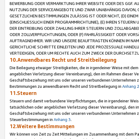
BEWERBUNG ODER VERMARKTUNG IHRER WEBSITE ODER DES GGF. AUF 
NUTZUNG DER SERVICEANGEBOTE UND ZWAR UNABHÄNGIG DAVON, O
GESETZLICHEN BESTIMMUNGEN ZULÄSSIG IST ODER NICHT, (D) EINE
(EINSCHLIESSLICH EINER PROGRAMMRICHTLINIE), (E) IHREN STEUER
DER EINTREIBUNG ODER ZAHLUNG IHRER STEUERN UND ZOLLABGAB
ODER ZOLLVERPFLICHTUNGEN, ODER (F) FAHRLÄSSIGKEIT ODER VORS
AUFTRAGNEHMER. WIR UND UNSERE BEAUFTRAGTEN KÖNNEN IM NAME
GERICHTLICHE SCHRITTE EINLEITEN UND JEDE PROZESSUALE HAND
VERTEIDIGEN, ODER UM RECHTE AUCH ZUM ZWECK DER DURCHSETZU
10.Anwendbares Recht und Streitbeilegung
Die Beilegung etwaiger Streitigkeiten, die in irgendeiner Weise mit de
angeblichen Verletzung dieser Vereinbarung), den im Rahmen dieser Ve
Geschäftsbeziehung mit uns oder unseren verbundenen Unternehmen zu
Bestimmungen zu anwendbarem Recht und Streitbeilegung in
Anhang 
11.Steuern
Steuern und damit verbundene Verpflichtungen, die in irgendeiner Wei
tatsächlichen oder angeblichen Verletzung dieser Vereinbarung), den 
Geschäftsbeziehung mit uns oder unseren verbundenen Unternehmen z
Steuerbestimmungen in
Anhang 3
.
12.Weitere Bestimmungen
Wir können von Zeit zu Zeit Mitteilungen im Zusammenhang mit dem Par