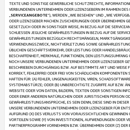
TEXTE UND SONSTIGE GEWERBLICHE SCHUTZRECHTE, INFORMATIONE
VERBUNDENEN UNTERNEHMEN ODER LIZENZGEBERN IM RAHMEN DES
„
SERVICEANGEBOTE
“), WERDEN „WIE BESEHEN“ UND „WIE VERFÜ
ODER LIZENZGEBER MACHEN ZUSICHERUNGEN ODER ÜBERNEHMEN GEW
GESETZLICH ODER IN SONSTIGER WEISE, IN BEZUG AUF DIE SERVI
SCHLIESSEN JEGLICHE GEWÄHRLEISTUNGEN IN BEZUG AUF DIE SERVI
GEWÄHRLEISTUNGEN BEZÜGLICH RECHTSMÄNGELN, MARKTGÄNGIGKEIT
VERWENDUNGSZWECK, NICHTVERLETZUNG SOWIE GEWÄHRLEISTUNGEN 
ÜBLICHEN GESCHÄFTSVERKEHR, DER LEISTUNG ODER HANDELSBRÄUCH
BESCHAFFENHEIT, MERKMALE, FUNKTIONEN, DEN LEISTUNGSUMFANG 
NOCH UNSERE VERBUNDENEN UNTERNEHMEN ODER LIZENZGEBER GEWÄ
BESCHRIEBEN DURCHGÄNGIG BZW. AUF BESTIMMTE ART UND WEISE
KORREKT, FEHLERFREI ODER FREI VON SCHÄDLICHEN KOMPONENTEN
HAFTEN FÜR: (A) FEHLER, UNGENAUIGKEITEN, VIREN, SCHADSOFTW
SYSTEMABSTÜRZE; ODER (B) UNBERECHTIGTE ZUGRIFFE AUF BZW. 
WEBSITE ODER VON DATEN, BILDERN, TEXTEN ODER SONSTIGEN INF
ODER EINER ANDEREN NATÜRLICHEN ODER JURISTISCHEN PERSON OD
GEWÄHRLEISTUNGSANSPRÜCHE, ES SEIN DENN, DIESE SIND IN DIES
UNSERE VERBUNDENEN UNTERNEHMEN ODER LIZENZGEBER FÜR EN
AUFGRUND (X) DES VERLUSTS VON VORAUSSICHTLICHEN GEWINNEN
VORTEILEN SOWIE (Y) VON INVESTITIONEN, AUFWENDUNGEN ODER VE
PARTNERPROGRAMM VORNEHMEN BZW. ÜBERNEHMEN ODER (Z) DER 