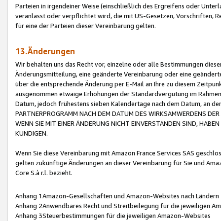
Parteien in irgendeiner Weise (einschließlich des Ergreifens oder Unt
veranlasst oder verpflichtet wird, die mit US-Gesetzen, Vorschriften,
für eine der Parteien dieser Vereinbarung gelten.
13.Änderungen
Wir behalten uns das Recht vor, einzelne oder alle Bestimmungen diese
Änderungsmitteilung, eine geänderte Vereinbarung oder eine geänderte 
über die entsprechende Änderung per E-Mail an Ihre zu diesem Zeitpun
ausgenommen etwaige Erhöhungen der Standardvergütung im Rahmen
Datum, jedoch frühestens sieben Kalendertage nach dem Datum, an de
PARTNERPROGRAMM NACH DEM DATUM DES WIRKSAMWERDENS DER Ä
WENN SIE MIT EINER ÄNDERUNG NICHT EINVERSTANDEN SIND, HABEN S
KÜNDIGEN.
Wenn Sie diese Vereinbarung mit Amazon France Services SAS geschlo
gelten zukünftige Änderungen an dieser Vereinbarung für Sie und Ama
Core S.à r.l. bezieht.
Anhang 1Amazon-Gesellschaften und Amazon-Websites nach Ländern
Anhang 2Anwendbares Recht und Streitbeilegung für die jeweiligen 
Anhang 3Steuerbestimmungen für die jeweiligen Amazon-Websites