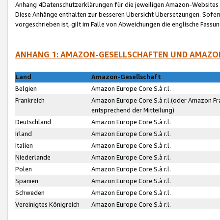
Anhang 4Datenschutzerklärungen für die jeweiligen Amazon-Websites
Diese Anhänge enthalten zur besseren Übersicht Übersetzungen. Sofe
vorgeschrieben ist, gilt im Falle von Abweichungen die englische Fass
ANHANG 1: AMAZON-GESELLSCHAFTEN UND AMAZO
Land
Amazon-Gesellschaft
Belgien
Amazon Europe Core S.à r.l.
Frankreich
Amazon Europe Core S.à r.l.(oder Amazon Fr
entsprechend der Mitteilung)
Deutschland
Amazon Europe Core S.à r.l.
Irland
Amazon Europe Core S.à r.l.
Italien
Amazon Europe Core S.à r.l.
Niederlande
Amazon Europe Core S.à r.l.
Polen
Amazon Europe Core S.à r.l.
Spanien
Amazon Europe Core S.à r.l.
Schweden
Amazon Europe Core S.à r.l.
Vereinigtes Königreich
Amazon Europe Core S.à r.l.