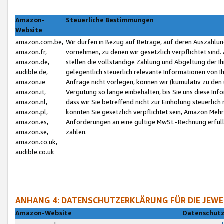
Amazon-
Steuerliche Bestimmungen
Website
amazon.com.be,
Wir dürfen in Bezug auf Beträge, auf deren Auszahlun
amazon.fr,
vornehmen, zu denen wir gesetzlich verpflichtet sind
amazon.de,
stellen die vollständige Zahlung und Abgeltung der 
audible.de,
gelegentlich steuerlich relevante Informationen von I
amazon.ie
Anfrage nicht vorlegen, können wir (kumulativ zu de
amazon.it,
Vergütung so lange einbehalten, bis Sie uns diese Inf
amazon.nl,
dass wir Sie betreffend nicht zur Einholung steuerlich 
amazon.pl,
könnten Sie gesetzlich verpflichtet sein, Amazon Meh
amazon.es,
Anforderungen an eine gültige MwSt.-Rechnung erfüllt
amazon.se,
zahlen.
amazon.co.uk,
audible.co.uk
ANHANG 4: DATENSCHUTZERKLÄRUNG FÜR DIE JEWE
Amazon-Website
Datenschutz