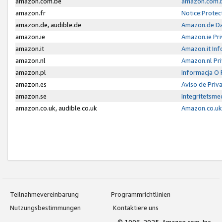
amazon.com.be
amazon.com.b
amazon.fr
Notice:Protec
amazon.de, audible.de
Amazon.de Da
amazon.ie
Amazon.ie Pri
amazon.it
Amazon.it Inf
amazon.nl
Amazon.nl Pri
amazon.pl
Informacja O
amazon.es
Aviso de Priv
amazon.se
Integritetsm
amazon.co.uk, audible.co.uk
Amazon.co.uk 
Teilnahmevereinbarung
Programmrichtlinien
Nutzungsbestimmungen
Kontaktiere uns