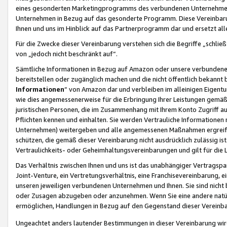
eines gesonderten Marketingprogramms des verbundenen Unternehmens
Unternehmen in Bezug auf das gesonderte Programm. Diese Vereinbarung
Ihnen und uns im Hinblick auf das Partnerprogramm dar und ersetzt al
Für die Zwecke dieser Vereinbarung verstehen sich die Begriffe „schließ
von „jedoch nicht beschränkt auf“.
Sämtliche Informationen in Bezug auf Amazon oder unsere verbunde
bereitstellen oder zugänglich machen und die nicht öffentlich bekannt bz
Informationen
“ von Amazon dar und verbleiben im alleinigen Eigent
wie dies angemessenerweise für die Erbringung Ihrer Leistungen gemäß d
juristischen Personen, die im Zusammenhang mit Ihrem Konto Zugriff au
Pflichten kennen und einhalten. Sie werden Vertrauliche Informationen 
Unternehmen) weitergeben und alle angemessenen Maßnahmen ergreifen
schützen, die gemäß dieser Vereinbarung nicht ausdrücklich zulässig is
Vertraulichkeits- oder Geheimhaltungsvereinbarungen und gilt für die
Das Verhältnis zwischen Ihnen und uns ist das unabhängiger Vertragspa
Joint-Venture, ein Vertretungsverhältnis, eine Franchisevereinbarung, 
unseren jeweiligen verbundenen Unternehmen und Ihnen. Sie sind ni
oder Zusagen abzugeben oder anzunehmen. Wenn Sie eine andere natürli
ermöglichen, Handlungen in Bezug auf den Gegenstand dieser Vereinbar
Ungeachtet anders lautender Bestimmungen in dieser Vereinbarung wird