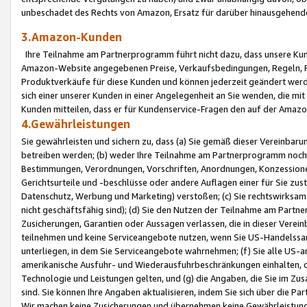
unbeschadet des Rechts von Amazon, Ersatz für darüber hinausgehen
3.Amazon-Kunden
Ihre Teilnahme am Partnerprogramm führt nicht dazu, dass unsere Kun
Amazon-Website angegebenen Preise, Verkaufsbedingungen, Regeln, Ri
Produktverkäufe für diese Kunden und können jederzeit geändert werde
sich einer unserer Kunden in einer Angelegenheit an Sie wenden, die 
Kunden mitteilen, dass er für Kundenservice-Fragen den auf der Ama
4.Gewährleistungen
Sie gewährleisten und sichern zu, dass (a) Sie gemäß dieser Vereinba
betreiben werden; (b) weder Ihre Teilnahme am Partnerprogramm noch d
Bestimmungen, Verordnungen, Vorschriften, Anordnungen, Konzessionen,
Gerichtsurteile und -beschlüsse oder andere Auflagen einer für Sie zu
Datenschutz, Werbung und Marketing) verstoßen; (c) Sie rechtswirksam 
nicht geschäftsfähig sind); (d) Sie den Nutzen der Teilnahme am Partne
Zusicherungen, Garantien oder Aussagen verlassen, die in dieser Verein
teilnehmen und keine Serviceangebote nutzen, wenn Sie US-Handelssa
unterliegen, in dem Sie Serviceangebote wahrnehmen; (f) Sie alle US
amerikanische Ausfuhr- und Wiederausfuhrbeschränkungen einhalten, 
Technologie und Leistungen gelten, und (g) die Angaben, die Sie im 
sind. Sie können Ihre Angaben aktualisieren, indem Sie sich über die 
Wir machen keine Zusicherungen und übernehmen keine Gewährleistun