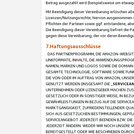
Betrag ausgezahlt wird (beispielsweise um etwai
Mit Beendigung dieser Vereinbarung erlöschen alle
Lizenzen/Nutzungsrechte; hiervon ausgenommen sind
Pflichten der Parteien sowie ggf. entstandene, ab
Die Beendigung dieser Vereinbarung befreit die P
gegen diese Vereinbarung, der vor deren Beendi
7.Haftungsausschlüsse
DAS PARTNERPROGRAMM, DIE AMAZON-WEBSITE,
LINKFORMATE, INHALTE, DIE ANWENDUNGSPRO
NAMEN, MARKEN UND LOGOS SOWIE DIE DOMAIN
GESAMTE TECHNOLOGIE, SOFTWARE SOWIE FUNKT
DIE VON ODER IM AUFTRAG VON AMAZON, UNS
GENUTZT WERDEN (INSGESAMT DIE „
SERVICEA
UNTERNEHMEN ODER LIZENZGEBER MACHEN ZUSI
GESETZLICH ODER IN SONSTIGER WEISE, IN BE
GEWÄHRLEISTUNGEN IN BEZUG AUF DIE SERVICE
MARKTGÄNGIGKEIT, ZUFRIEDENSTELLENDER QUA
SICH AUS GESETZLICHEN BESTIMMUNGEN, GEPFL
SERVICEANGEBOT JEDERZEIT BEENDEN BZW. DIE
JEDERZEIT ÄNDERN. WEDER WIR NOCH UNSERE 
BEREITGESTELLT ODER WIE BESCHRIEBEN DURC