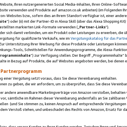
ebsite, Ihren nutzergenerierten Social Media-Inhalten, Ihren Online-Softwar
ebsite verwenden und Produkte auf amazon.co.uk anbieten) (im Folgenden Ihr
-Websites bzw., sofern dies an Ihrem Standort verfügbar ist, einer ander
ite
“) oder (ii) mit der Partner-ID in Alexa Skill (über das Alexa Shopping Ki
estellten markierten Link-Formate verwenden („
Partner-Links
“).
oder sich damit verbinden, um ein Produkt oder Leistungen zu erwerben, di
gütung für qualifizierte Verkäufe, wie im
Vergütungskatalog für das Part
Zur Unterstützung Ihrer Werbung für diese Produkte oder Leistungen können w
linkungs-Tools, Schnittstellen für Anwendungsprogramme, die Alexa-Funktion
Programminhalte
“) zur Verfügung stellen. Der Begriff „Programminhalte“ be
halte in Bezug auf Produkte, die auf Websites angeboten werden, bei denen 
as Partnerprogramm
einer Vergütung setzt voraus, dass Sie diese Vereinbarung einhalten.
ionen zu geben, die wir anfordern, um zu überprüfen, dass Sie diese Vereinba
oder andere anwendbare Marketingverträge von Amazon verstoßen, behalten w
 vor, sämtliche im Rahmen dieser Vereinbarung andernfalls an Sie zahlbare
tellen (und Sie stimmen zu, keinen Anspruch auf entsprechende Vergütungen
 dem Verstoß stehen, und unbeschadet des Rechts von Amazon, Ersatz für 
azu, dass unsere Kunden zu Ihren Kunden werden. Zwischen Ihnen und Amaz