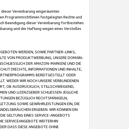
it dieser Vereinbarung eingeräumten
 den Programmrichtlinien festgelegten Rechte und
 nach Beendigung dieser Vereinbarung fortbestehen.
einbarung und der Haftung wegen eines Verstoßes
GEBOTEN WERDEN, SOWIE PARTNER-LINKS,
ALTE VON PRODUKTWERBUNG, UNSERE DOMAIN-
SCHLIESSLICH DER AMAZON-MARKEN) UND DIE
SCHUTZRECHTE, INFORMATIONEN UND INHALTE,
PARTNERPROGRAMMS BEREITGESTELLT ODER
ELLT. WEDER WIR NOCH UNSERE VERBUNDENEN
T, OB AUSDRÜCKLICH, STILLSCHWEIGEND,
MEN UND LIZENZGEBER SCHLIESSEN JEGLICHE
ISTUNGEN BEZÜGLICH RECHTSMÄNGELN,
LETZUNG SOWIE GEWÄHRLEISTUNGEN EIN, DIE
ANDELSBRÄUCHEN ERGEBEN. WIR KÖNNEN EIN
 DIE GELTUNG EINES SERVICE-ANGEBOTS
IE SERVICEANGEBOTE WEITERHIN
ODER DASS DIESE ANGEBOTE OHNE