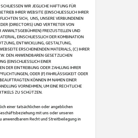
CHLIESSEN WIR JEGLICHE HAFTUNG FÜR
TRIEB IHRER WEBSITE (EINSCHLIESSLICH IHRER
FLICHTEN SICH, UNS, UNSERE VERBUNDENEN
EDER (DIRECTORS) UND VERTRETER VON
R ANWALTSGEBÜHREN) FREIZUSTELLEN UND
ATERIAL, EINSCHLIESSLICH DER KOMBINATION
NUTZUNG, ENTWICKLUNG, GESTALTUNG,
EBSEITE ERSCHEINENDEN MATERIALS, (C) IHRER
ZW. DEN ANWENDBAREN GESETZLICHEN
NG (EINSCHLIESSLICH EINER
BEN DER EINTREIBUNG ODER ZAHLUNG IHRER
LICHTUNGEN, ODER (F) FAHRLÄSSIGKEIT ODER
 BEAUFTRAGTEN KÖNNEN IM NAMEN EINER
HANDLUNG VORNEHMEN, UM EINE RECHTLICHE
TIKELS ZU SCHÜTZEN.
ich einer tatsächlichen oder angeblichen
Geschäftsbeziehung mit uns oder unseren
u anwendbarem Recht und Streitbeilegung in