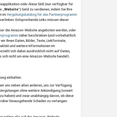
eapplikation oder Alexa Skill (nur verfügbar für
e „
Website
“) Geld zu verdienen, indem Sie Ihre
en im
Vergütungskatalog für das Partnerprogramm
t) verlinken. Entsprechende Links müssen dieser
e über die Amazon-Website angeboten werden, oder
nerprogramm
näher beschrieben (und vorbehaltlich
ir Ihnen Daten, Bilder, Texte, Linkformate,
alität und weitere Informationen im
zieht sich dabei ausdrücklich nicht auf Daten,
es sich nicht um eine Amazon-Website handelt.
rung einhalten.
ir uns neben allen anderen, uns zur Verfügung
n Vergütungen ohne weitere Ankündigung (soweit
 zu haben) und zwar unabhängig davon, ob diese
darüber hinausgehende Schäden zu verlangen.
on gelten alle auf der Amazon-Website