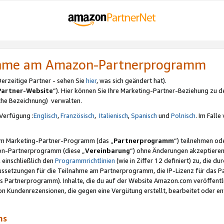
nahme am Amazon-Partnerprogramm
rzeitige Partner - sehen Sie
hier
, was sich geändert hat).
Partner-Website
“). Hier können Sie Ihre Marketing-Partner-Beziehung zu d
iche Bezeichnung) verwalten.
Verfügung :
Englisch
,
Französisch
,
Italienisch
,
Spanisch
und
Polnisch
. Im Fall
erem Marketing-Partner-Programm (das „
Partnerprogramm
“) teilnehmen od
on-Partnerprogramm (diese „
Vereinbarung
“) ohne Änderungen akzeptieren
 einschließlich den
Programmrichtlinien
(wie in Ziffer 12 definiert) zu, die 
raussetzungen für die Teilnahme am Partnerprogramm, die IP-Lizenz für das
s Partnerprogramm). Inhalte, die du auf der Website Amazon.com veröffentl
n Kundenrezensionen, die gegen eine Vergütung erstellt, bearbeitet oder ent
mms