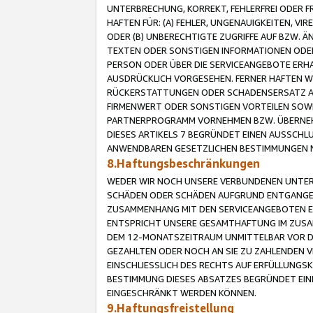
UNTERBRECHUNG, KORREKT, FEHLERFREI ODER 
HAFTEN FÜR: (A) FEHLER, UNGENAUIGKEITEN, 
ODER (B) UNBERECHTIGTE ZUGRIFFE AUF BZW. 
TEXTEN ODER SONSTIGEN INFORMATIONEN ODER 
PERSON ODER ÜBER DIE SERVICEANGEBOTE ERHA
AUSDRÜCKLICH VORGESEHEN. FERNER HAFTEN 
RÜCKERSTATTUNGEN ODER SCHADENSERSATZ AU
FIRMENWERT ODER SONSTIGEN VORTEILEN SOWIE
PARTNERPROGRAMM VORNEHMEN BZW. ÜBERNEHM
DIESES ARTIKELS 7 BEGRÜNDET EINEN AUSSCH
ANWENDBAREN GESETZLICHEN BESTIMMUNGEN 
8.Haftungsbeschränkungen
WEDER WIR NOCH UNSERE VERBUNDENEN UNTERN
SCHÄDEN ODER SCHÄDEN AUFGRUND ENTGANGENE
ZUSAMMENHANG MIT DEN SERVICEANGEBOTEN EN
ENTSPRICHT UNSERE GESAMTHAFTUNG IM ZUSAM
DEM 12-MONATSZEITRAUM UNMITTELBAR VOR DE
GEZAHLTEN ODER NOCH AN SIE ZU ZAHLENDEN V
EINSCHLIESSLICH DES RECHTS AUF ERFÜLLUNGS
BESTIMMUNG DIESES ABSATZES BEGRÜNDET EI
EINGESCHRÄNKT WERDEN KÖNNEN.
9.Haftungsfreistellung