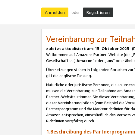
Anmelden
Registrieren
oder
Vereinbarung zur Teil
zuletzt aktualisiert am
:
15. Oktober 2025
(De
Willkommen auf Amazons Partner-Website (die „
Gesellschaften („
Amazon
“ oder „
uns
“ oder ähnl
Übersetzungen stehen in folgenden Sprachen zur 
gilt die englische Fassung.
Natürliche oder juristische Personen, die an uns
müssen die Vereinbarung zur Teilnahme am Amaz
Partner-Website stimmen Sie dieser Vereinbarung,
dieser Vereinbarung bilden (zum Beispiel die Vo
Partnerprogramm und die Markenrichtlinien für da
Amazon entsprechen, einschließlich des Verbots vo
Richtlinien sorgfältig durch.
1.Beschreibung des Partnerprogra