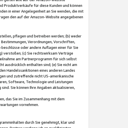
und Produktverkäufe für diese Kunden und können
nden in einer Angelegenheit an Sie wenden, die mit
e-Fragen den auf der Amazon-Website angegebenen
stellen, pflegen und betreiben werden; (b) weder
e Bestimmungen, Verordnungen, Vorschriften,
-beschlüsse oder andere Auflagen einer für Sie
 verstoßen; (c) Sie rechtswirksam Verträge
r Teilnahme am Partnerprogramm für sich selbst
t ausdrücklich enthalten sind; (e) Sie nicht am
den Handelssanktionen eines anderen Landes
gen und zutreffende nicht US-amerikanische
ren, Software, Technologie und Leistungen
sind. Sie können Ihre Angaben aktualisieren,
men, das Sie im Zusammenhang mit dem
 Erwartungen vornehmen.
ogramminhalten durch Sie genehmigt, klar und
zon-Partner verdiene ich an qualifizierten