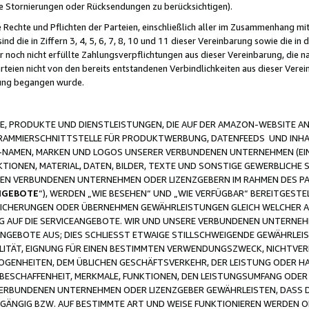
ge Stornierungen oder Rücksendungen zu berücksichtigen).
 Rechte und Pflichten der Parteien, einschließlich aller im Zusammenhang m
 die in Ziffern 3, 4, 5, 6, 7, 8, 10 und 11 dieser Vereinbarung sowie die in
er noch nicht erfüllte Zahlungsverpflichtungen aus dieser Vereinbarung, die
arteien nicht von den bereits entstandenen Verbindlichkeiten aus dieser Ver
gung begangen wurde.
 PRODUKTE UND DIENSTLEISTUNGEN, DIE AUF DER AMAZON-WEBSITE AN
GRAMMIERSCHNITTSTELLE FÜR PRODUKTWERBUNG, DATENFEEDS UND INH
-NAMEN, MARKEN UND LOGOS UNSERER VERBUNDENEN UNTERNEHMEN (EIN
IONEN, MATERIAL, DATEN, BILDER, TEXTE UND SONSTIGE GEWERBLICHE 
EREN VERBUNDENEN UNTERNEHMEN ODER LIZENZGEBERN IM RAHMEN DES 
NGEBOTE
“), WERDEN „WIE BESEHEN“ UND „WIE VERFÜGBAR“ BEREITGEST
CHERUNGEN ODER ÜBERNEHMEN GEWÄHRLEISTUNGEN GLEICH WELCHER AR
ZUG AUF DIE SERVICEANGEBOTE. WIR UND UNSERE VERBUNDENEN UNTERNEH
ANGEBOTE AUS; DIES SCHLIESST ETWAIGE STILLSCHWEIGENDE GEWÄHRLE
LITÄT, EIGNUNG FÜR EINEN BESTIMMTEN VERWENDUNGSZWECK, NICHTVER
OGENHEITEN, DEM ÜBLICHEN GESCHÄFTSVERKEHR, DER LEISTUNG ODER H
 BESCHAFFENHEIT, MERKMALE, FUNKTIONEN, DEN LEISTUNGSUMFANG ODER
VERBUNDENEN UNTERNEHMEN ODER LIZENZGEBER GEWÄHRLEISTEN, DASS D
HGÄNGIG BZW. AUF BESTIMMTE ART UND WEISE FUNKTIONIEREN WERDEN 