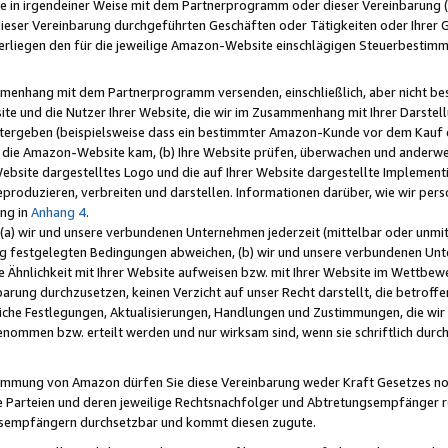
e in irgendeiner Weise mit dem Partnerprogramm oder dieser Vereinbarung (ei
ieser Vereinbarung durchgeführten Geschäften oder Tätigkeiten oder Ihrer 
liegen den für die jeweilige Amazon-Website einschlägigen Steuerbestim
mmenhang mit dem Partnerprogramm versenden, einschließlich, aber nicht be
site und die Nutzer Ihrer Website, die wir im Zusammenhang mit Ihrer Darst
itergeben (beispielsweise dass ein bestimmter Amazon-Kunde vor dem Kauf
uf die Amazon-Website kam, (b) Ihre Website prüfen, überwachen und anderwei
r Website dargestelltes Logo und die auf Ihrer Website dargestellte Impleme
reproduzieren, verbreiten und darstellen. Informationen darüber, wie wir per
ng in
Anhang 4
.
 (a) wir und unsere verbundenen Unternehmen jederzeit (mittelbar oder unmit
ng festgelegten Bedingungen abweichen, (b) wir und unsere verbundenen Unte
 Ähnlichkeit mit Ihrer Website aufweisen bzw. mit Ihrer Website im Wettbewer
barung durchzusetzen, keinen Verzicht auf unser Recht darstellt, die betrof
liche Festlegungen, Aktualisierungen, Handlungen und Zustimmungen, die wi
enommen bzw. erteilt werden und nur wirksam sind, wenn sie schriftlich dur
stimmung von Amazon dürfen Sie diese Vereinbarung weder Kraft Gesetzes no
die Parteien und deren jeweilige Rechtsnachfolger und Abtretungsempfänger 
ngsempfängern durchsetzbar und kommt diesen zugute.