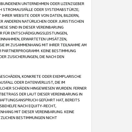
VERBUNDENEN UNTERNEHMEN ODER LIZENZGEBER
ICH STROMAUSFÄLLE ODER SYSTEMABSTÜRZE;
IHRER WEBSITE ODER VON DATEN, BILDERN,
ER ANDEREN NATÜRLICHEN ODER JURISTISCHEN
ESE SIND IN DIESER VEREINBARUNG
R FÜR ENTSCHÄDIGUNGSLEISTUNGEN,
EINNAHMEN, ERWARTETEN UMSÄTZEN,
SIE IM ZUSAMMENHANG MIT IHRER TEILNAHME AM
M PARTNERPROGRAMM. KEINE BESTIMMUNG
DER ZUSICHERUNGEN, DIE NACH DEN
GESCHÄDEN, KONKRETE ODER EXEMPLARISCHE
SFALL ODER DATENVERLUST, DIE IM
OLCHER SCHÄDEN HINGEWIESEN WURDEN. FERNER
BETRAGS DER LAUT DIESER VEREINBARUNG IN
HAFTUNGSANSPRUCH GEFÜHRT HAT, BEREITS
SBEHELFE NACH EQUITY-RECHT,
NHANG MIT DIESER VEREINBARUNG. KEINE
TZLICHEN BESTIMMUNGEN NICHT