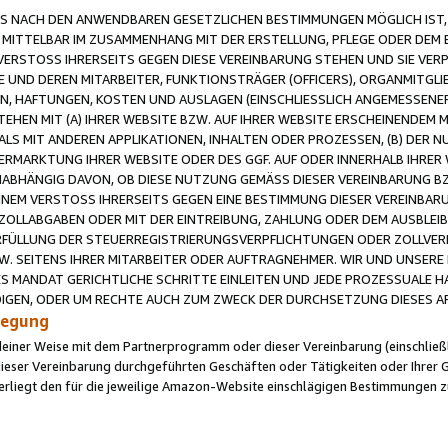
 NACH DEN ANWENDBAREN GESETZLICHEN BESTIMMUNGEN MÖGLICH IST, S
MITTELBAR IM ZUSAMMENHANG MIT DER ERSTELLUNG, PFLEGE ODER DEM BE
ERSTOSS IHRERSEITS GEGEN DIESE VEREINBARUNG STEHEN UND SIE VERP
UND DEREN MITARBEITER, FUNKTIONSTRÄGER (OFFICERS), ORGANMITGLI
N, HAFTUNGEN, KOSTEN UND AUSLAGEN (EINSCHLIESSLICH ANGEMESSENE
HEN MIT (A) IHRER WEBSITE BZW. AUF IHRER WEBSITE ERSCHEINENDEM M
LS MIT ANDEREN APPLIKATIONEN, INHALTEN ODER PROZESSEN, (B) DER 
RMARKTUNG IHRER WEBSITE ODER DES GGF. AUF ODER INNERHALB IHRER W
ABHÄNGIG DAVON, OB DIESE NUTZUNG GEMÄSS DIESER VEREINBARUNG B
EINEM VERSTOSS IHRERSEITS GEGEN EINE BESTIMMUNG DIESER VEREINBARU
D ZOLLABGABEN ODER MIT DER EINTREIBUNG, ZAHLUNG ODER DEM AUSBLEI
FÜLLUNG DER STEUERREGISTRIERUNGSVERPFLICHTUNGEN ODER ZOLLVERPF
W. SEITENS IHRER MITARBEITER ODER AUFTRAGNEHMER. WIR UND UNSERE
ES MANDAT GERICHTLICHE SCHRITTE EINLEITEN UND JEDE PROZESSUALE 
GEN, ODER UM RECHTE AUCH ZUM ZWECK DER DURCHSETZUNG DIESES AR
ilegung
endeiner Weise mit dem Partnerprogramm oder dieser Vereinbarung (einschließl
ieser Vereinbarung durchgeführten Geschäften oder Tätigkeiten oder Ihrer 
iegt den für die jeweilige Amazon-Website einschlägigen Bestimmungen z