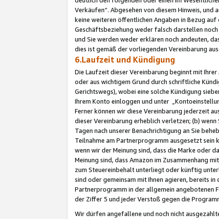
Verkäufen“. Abgesehen von diesem Hinweis, und a
keine weiteren öffentlichen Angaben in Bezug au
Geschäftsbeziehung weder falsch darstellen noch a
und Sie werden weder erklären noch andeuten, dass
dies ist gemäß der vorliegenden Vereinbarung ausd
6.Laufzeit und Kündigung
Die Laufzeit dieser Vereinbarung beginnt mit Ihre
oder aus wichtigem Grund durch schriftliche Kündi
Gerichtswegs), wobei eine solche Kündigung siebe
Ihrem Konto einloggen und unter „Kontoeinstellu
Ferner können wir diese Vereinbarung jederzeit aus
dieser Vereinbarung erheblich verletzen; (b) wenn
Tagen nach unserer Benachrichtigung an Sie behe
Teilnahme am Partnerprogramm ausgesetzt sein kö
wenn wir der Meinung sind, dass die Marke oder 
Meinung sind, dass Amazon im Zusammenhang mit d
zum Steuereinbehalt unterliegt oder künftig unter
sind oder gemeinsam mit Ihnen agieren, bereits in
Partnerprogramm in der allgemein angebotenen Fo
der Ziffer 5 und jeder Verstoß gegen die Programm
Wir dürfen angefallene und noch nicht ausgezahlt