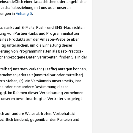
nschließlich einer tatsächlichen oder angeblichen
Geschäftsbeziehung mit uns oder unseren
mungen in
Anhang 3
.
schränkt auf E-Mails, Push- und SMS-Nachrichten.
ellung von Partner-Links und Programminhalten
 eines Produkts auf der Amazon-Website über
tig untersuchen, um die Einhaltung dieser
ntierung von Programminhalten als Best-Practice-
sonenbezogene Daten verarbeiten, finden Sie in der
telbar) Internet-Verkehr (Traffic) anregen können,
rnehmen jederzeit (unmittelbar oder mittelbar)
b stehen, (c) ein Versäumnis unsererseits, Ihre
fene oder eine andere Bestimmung dieser
r ggf. im Rahmen dieser Vereinbarung vornehmen
ch unseren bevollmächtigten Vertreter vorgelegt
ch auf andere Weise abtreten. Vorbehaltlich
rechtlich bindend, gegenüber den Parteien und