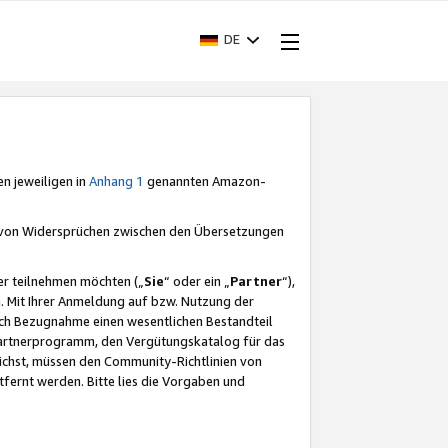
DE
en jeweiligen in
Anhang 1
genannten Amazon-
e von Widersprüchen zwischen den Übersetzungen
er teilnehmen möchten („
Sie
“ oder ein „
Partner
“),
. Mit Ihrer Anmeldung auf bzw. Nutzung der
durch Bezugnahme einen wesentlichen Bestandteil
 Partnerprogramm, den Vergütungskatalog für das
ichst, müssen den Community-Richtlinien von
fernt werden. Bitte lies die Vorgaben und