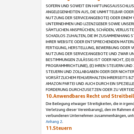
SOFERN UND SOWEIT EIN HAFTUNGSAUSSCHLUSS
ANGELEGENHEITEN AUS, DIE UNMITTELBAR ODER 
NUTZUNG DER SERVICEANGEBOTE) ODER EINEM V
UNTERNEHMEN UND LIZENZGEBER SOWIE UNSERE 
SÄMTLICHEN ANSPRÜCHEN, SCHÄDEN, VERLUSTE
SCHADLOS ZUHALTEN, DIE IM ZUSAMMENHANG STE
IHRER WEBSITE ODER ENTSPRECHENDEN MATERIA
FERTIGUNG, HERSTELLUNG, BEWERBUNG ODER VE
NUTZUNG DER SERVICEANGEBOTE UND ZWAR UN
BESTIMMUNGEN ZULÄSSIG IST ODER NICHT, (D) 
PROGRAMMRICHTLINIE), (E) IHREN STEUERN UN
STEUERN UND ZOLLABGABEN ODER DER NICHTER
VORSÄTZLICHEM FEHLVERHALTEN IHRERSEITS BZ
AMAZON PARTEI UND AUCH DURCH EIN SPEZIELL
FORDERUNG DURCHZUSETZEN ODER ZU VERTEIDI
10.Anwendbares Recht und Streitbe
Die Beilegung etwaiger Streitigkeiten, die in irg
Verletzung dieser Vereinbarung), den im Rahmen d
verbundenen Unternehmen zusammenhängen, unterl
Anhang 2
.
11.Steuern