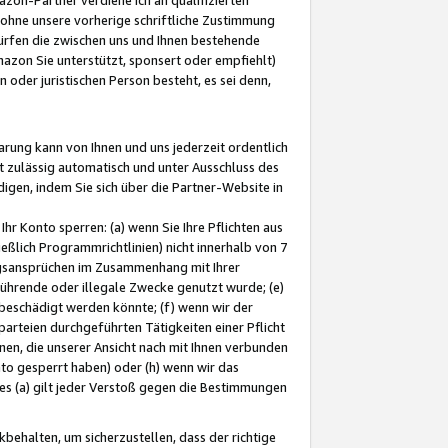
ohne unsere vorherige schriftliche Zustimmung
ürfen die zwischen uns und Ihnen bestehende
mazon Sie unterstützt, sponsert oder empfiehlt)
oder juristischen Person besteht, es sei denn,
arung kann von Ihnen und uns jederzeit ordentlich
t zulässig automatisch und unter Ausschluss des
gen, indem Sie sich über die Partner-Website in
hr Konto sperren: (a) wenn Sie Ihre Pflichten aus
eßlich Programmrichtlinien) nicht innerhalb von 7
ngsansprüchen im Zusammenhang mit Ihrer
ührende oder illegale Zwecke genutzt wurde; (e)
eschädigt werden könnte; (f) wenn wir der
rteien durchgeführten Tätigkeiten einer Pflicht
nen, die unserer Ansicht nach mit Ihnen verbunden
nto gesperrt haben) oder (h) wenn wir das
 (a) gilt jeder Verstoß gegen die Bestimmungen
ehalten, um sicherzustellen, dass der richtige