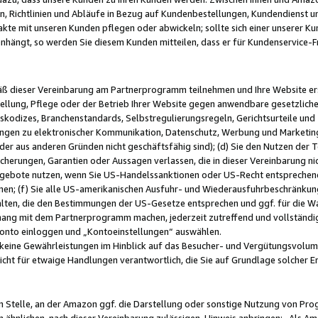
, Richtlinien und Abläufe in Bezug auf Kundenbestellungen, Kundendienst 
kte mit unseren Kunden pflegen oder abwickeln; sollte sich einer unserer Ku
nhängt, so werden Sie diesem Kunden mitteilen, dass er für Kundenservic
emäß dieser Vereinbarung am Partnerprogramm teilnehmen und Ihre Website er
ellung, Pflege oder der Betrieb Ihrer Website gegen anwendbare gesetzlich
skodizes, Branchenstandards, Selbstregulierungsregeln, Gerichtsurteile und 
ngen zu elektronischer Kommunikation, Datenschutz, Werbung und Marketing)
 oder aus anderen Gründen nicht geschäftsfähig sind); (d) Sie den Nutzen de
cherungen, Garantien oder Aussagen verlassen, die in dieser Vereinbarung nich
gebote nutzen, wenn Sie US-Handelssanktionen oder US-Recht entsprechen
men; (f) Sie alle US-amerikanischen Ausfuhr- und Wiederausfuhrbeschränkun
ten, die den Bestimmungen der US-Gesetze entsprechen und ggf. für die Wa
hang mit dem Partnerprogramm machen, jederzeit zutreffend und vollständig 
 Konto einloggen und „Kontoeinstellungen“ auswählen.
keine Gewährleistungen im Hinblick auf das Besucher- und Vergütungsvolu
icht für etwaige Handlungen verantwortlich, die Sie auf Grundlage solcher
en Stelle, an der Amazon ggf. die Darstellung oder sonstige Nutzung von Pr
 ähnlichen, nach dieser Vereinbarung zulässigen, Hinweis anbringen: „Als Ama