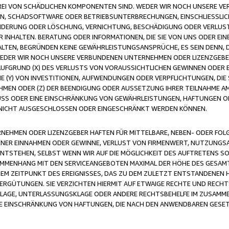
FREI VON SCHÄDLICHEN KOMPONENTEN SIND. WEDER WIR NOCH UNSERE 
VIREN, SCHADSOFTWARE ODER BETRIEBSUNTERBRECHUNGEN, EINSCHLIESSL
ÄNDERUNG ODER LÖSCHUNG, VERNICHTUNG, BESCHÄDIGUNG ODER VERLUST 
INHALTEN. BERATUNG ODER INFORMATIONEN, DIE SIE VON UNS ODER EIN
LTEN, BEGRÜNDEN KEINE GEWÄHRLEISTUNGSANSPRÜCHE, ES SEIN DENN, DI
WEDER WIR NOCH UNSERE VERBUNDENEN UNTERNEHMEN ODER LIZENZGEBE
FGRUND (X) DES VERLUSTS VON VORAUSSICHTLICHEN GEWINNEN ODER 
 (Y) VON INVESTITIONEN, AUFWENDUNGEN ODER VERPFLICHTUNGEN, DIE 
EN ODER (Z) DER BEENDIGUNG ODER AUSSETZUNG IHRER TEILNAHME A
LUSS ODER EINE EINSCHRÄNKUNG VON GEWÄHRLEISTUNGEN, HAFTUNGEN O
NICHT AUSGESCHLOSSEN ODER EINGESCHRÄNKT WERDEN KÖNNEN.
EHMEN ODER LIZENZGEBER HAFTEN FÜR MITTELBARE, NEBEN- ODER FOL
R EINNAHMEN ODER GEWINNE, VERLUST VON FIRMENWERT, NUTZUNGSAU
TSTEHEN, SELBST WENN WIR AUF DIE MÖGLICHKEIT DES AUFTRETENS S
MENHANG MIT DEN SERVICEANGEBOTEN MAXIMAL DER HÖHE DES GESAMT
M ZEITPUNKT DES EREIGNISSES, DAS ZU DEM ZULETZT ENTSTANDENEN 
ERGÜTUNGEN. SIE VERZICHTEN HIERMIT AUF ETWAIGE RECHTE UND RECHT
KLAGE, UNTERLASSUNGSKLAGE ODER ANDERE RECHTSBEHELFE IM ZUSAMME
NE EINSCHRÄNKUNG VON HAFTUNGEN, DIE NACH DEN ANWENDBAREN GESE