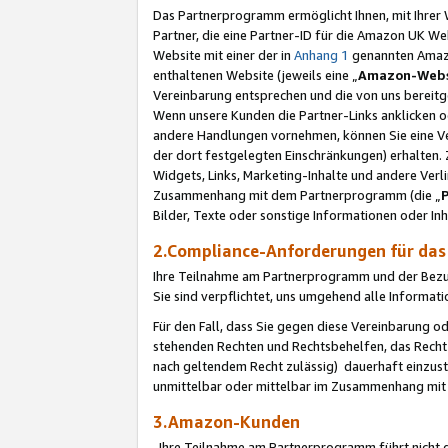
Das Partnerprogramm ermöglicht Ihnen, mit Ihrer W
Partner, die eine Partner-ID für die Amazon UK W
Website mit einer der in
Anhang 1
genannten Amazon
enthaltenen Website (jeweils eine „
Amazon-Webs
Vereinbarung entsprechen und die von uns bereitg
Wenn unsere Kunden die Partner-Links anklicken 
andere Handlungen vornehmen, können Sie eine Ver
der dort festgelegten Einschränkungen) erhalten. 
Widgets, Links, Marketing-Inhalte und andere Ver
Zusammenhang mit dem Partnerprogramm (die „
Bilder, Texte oder sonstige Informationen oder In
2.Compliance-Anforderungen für d
Ihre Teilnahme am Partnerprogramm und der Bezug 
Sie sind verpflichtet, uns umgehend alle Informat
Für den Fall, dass Sie gegen diese Vereinbarung 
stehenden Rechten und Rechtsbehelfen, das Recht
nach geltendem Recht zulässig) dauerhaft einzus
unmittelbar oder mittelbar im Zusammenhang mit
3.Amazon-Kunden
Ihre Teilnahme am Partnerprogramm führt nicht d