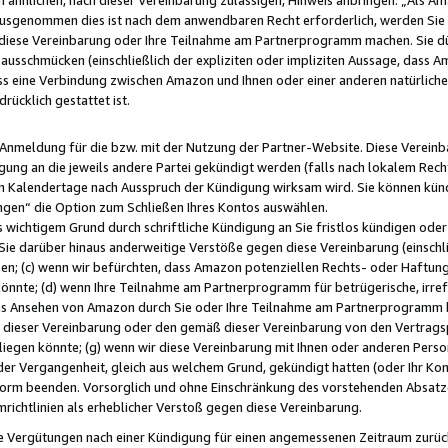
usgenommen dies ist nach dem anwendbaren Recht erforderlich, werden Sie 
f diese Vereinbarung oder Ihre Teilnahme am Partnerprogramm machen. Sie d
usschmücken (einschließlich der expliziten oder impliziten Aussage, dass A
 eine Verbindung zwischen Amazon und Ihnen oder einer anderen natürlichen 
rücklich gestattet ist.
r Anmeldung für die bzw. mit der Nutzung der Partner-Website. Diese Vereinb
gung an die jeweils andere Partei gekündigt werden (falls nach lokalem Rech
n Kalendertage nach Ausspruch der Kündigung wirksam wird. Sie können kündi
ngen“ die Option zum Schließen Ihres Kontos auswählen.
 wichtigem Grund durch schriftliche Kündigung an Sie fristlos kündigen oder I
 Sie darüber hinaus anderweitige Verstöße gegen diese Vereinbarung (einschli
ben; (c) wenn wir befürchten, dass Amazon potenziellen Rechts- oder Haftu
nnte; (d) wenn Ihre Teilnahme am Partnerprogramm für betrügerische, irref
das Ansehen von Amazon durch Sie oder Ihre Teilnahme am Partnerprogramm b
ieser Vereinbarung oder den gemäß dieser Vereinbarung von den Vertragspa
liegen könnte; (g) wenn wir diese Vereinbarung mit Ihnen oder anderen Perso
 der Vergangenheit, gleich aus welchem Grund, gekündigt hatten (oder Ihr Ko
rm beenden. Vorsorglich und ohne Einschränkung des vorstehenden Absatzes
richtlinien als erheblicher Verstoß gegen diese Vereinbarung.
e Vergütungen nach einer Kündigung für einen angemessenen Zeitraum zurückb