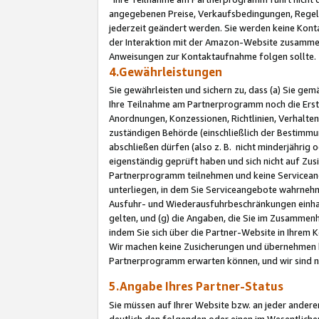
angegebenen Preise, Verkaufsbedingungen, Regeln
jederzeit geändert werden. Sie werden keine Konta
der Interaktion mit der Amazon-Website zusamme
Anweisungen zur Kontaktaufnahme folgen sollte.
4.Gewährleistungen
Sie gewährleisten und sichern zu, dass (a) Sie g
Ihre Teilnahme am Partnerprogramm noch die Erst
Anordnungen, Konzessionen, Richtlinien, Verhalten
zuständigen Behörde (einschließlich der Bestimmu
abschließen dürfen (also z. B. nicht minderjährig
eigenständig geprüft haben und sich nicht auf Zusi
Partnerprogramm teilnehmen und keine Servicean
unterliegen, in dem Sie Serviceangebote wahrneh
Ausfuhr- und Wiederausfuhrbeschränkungen einhal
gelten, und (g) die Angaben, die Sie im Zusammen
indem Sie sich über die Partner-Website in Ihrem
Wir machen keine Zusicherungen und übernehmen 
Partnerprogramm erwarten können, und wir sind n
5.Angabe Ihres Partner-Status
Sie müssen auf Ihrer Website bzw. an jeder ander
deutlich den folgenden oder einen im Wesentlichen