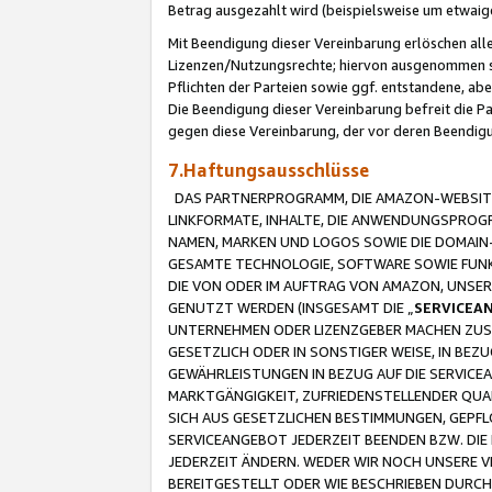
Betrag ausgezahlt wird (beispielsweise um etwai
Mit Beendigung dieser Vereinbarung erlöschen alle
Lizenzen/Nutzungsrechte; hiervon ausgenommen sind
Pflichten der Parteien sowie ggf. entstandene, ab
Die Beendigung dieser Vereinbarung befreit die P
gegen diese Vereinbarung, der vor deren Beendi
7.Haftungsausschlüsse
DAS PARTNERPROGRAMM, DIE AMAZON-WEBSITE,
LINKFORMATE, INHALTE, DIE ANWENDUNGSPRO
NAMEN, MARKEN UND LOGOS SOWIE DIE DOMAIN
GESAMTE TECHNOLOGIE, SOFTWARE SOWIE FUNKT
DIE VON ODER IM AUFTRAG VON AMAZON, UNS
GENUTZT WERDEN (INSGESAMT DIE „
SERVICEA
UNTERNEHMEN ODER LIZENZGEBER MACHEN ZUSI
GESETZLICH ODER IN SONSTIGER WEISE, IN BE
GEWÄHRLEISTUNGEN IN BEZUG AUF DIE SERVICE
MARKTGÄNGIGKEIT, ZUFRIEDENSTELLENDER QUA
SICH AUS GESETZLICHEN BESTIMMUNGEN, GEPFL
SERVICEANGEBOT JEDERZEIT BEENDEN BZW. DIE
JEDERZEIT ÄNDERN. WEDER WIR NOCH UNSERE 
BEREITGESTELLT ODER WIE BESCHRIEBEN DURC