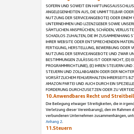
SOFERN UND SOWEIT EIN HAFTUNGSAUSSCHLUSS
ANGELEGENHEITEN AUS, DIE UNMITTELBAR ODER 
NUTZUNG DER SERVICEANGEBOTE) ODER EINEM V
UNTERNEHMEN UND LIZENZGEBER SOWIE UNSERE 
SÄMTLICHEN ANSPRÜCHEN, SCHÄDEN, VERLUSTE
SCHADLOS ZUHALTEN, DIE IM ZUSAMMENHANG STE
IHRER WEBSITE ODER ENTSPRECHENDEN MATERIA
FERTIGUNG, HERSTELLUNG, BEWERBUNG ODER VE
NUTZUNG DER SERVICEANGEBOTE UND ZWAR UN
BESTIMMUNGEN ZULÄSSIG IST ODER NICHT, (D) 
PROGRAMMRICHTLINIE), (E) IHREN STEUERN UN
STEUERN UND ZOLLABGABEN ODER DER NICHTER
VORSÄTZLICHEM FEHLVERHALTEN IHRERSEITS BZ
AMAZON PARTEI UND AUCH DURCH EIN SPEZIELL
FORDERUNG DURCHZUSETZEN ODER ZU VERTEIDI
10.Anwendbares Recht und Streitbe
Die Beilegung etwaiger Streitigkeiten, die in irg
Verletzung dieser Vereinbarung), den im Rahmen d
verbundenen Unternehmen zusammenhängen, unterl
Anhang 2
.
11.Steuern