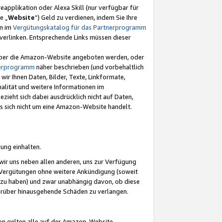
eapplikation oder Alexa Skill (nur verfügbar für
e „
Website
“) Geld zu verdienen, indem Sie Ihre
en im
Vergütungskatalog für das Partnerprogramm
t) verlinken. Entsprechende Links müssen dieser
e über die Amazon-Website angeboten werden, oder
nerprogramm
näher beschrieben (und vorbehaltlich
ir Ihnen Daten, Bilder, Texte, Linkformate,
alität und weitere Informationen im
zieht sich dabei ausdrücklich nicht auf Daten,
es sich nicht um eine Amazon-Website handelt.
rung einhalten.
ir uns neben allen anderen, uns zur Verfügung
n Vergütungen ohne weitere Ankündigung (soweit
 zu haben) und zwar unabhängig davon, ob diese
darüber hinausgehende Schäden zu verlangen.
on gelten alle auf der Amazon-Website