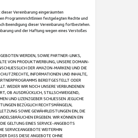
it dieser Vereinbarung eingeräumten
 den Programmrichtlinien festgelegten Rechte und
 nach Beendigung dieser Vereinbarung fortbestehen.
einbarung und der Haftung wegen eines Verstoßes
GEBOTEN WERDEN, SOWIE PARTNER-LINKS,
ALTE VON PRODUKTWERBUNG, UNSERE DOMAIN-
SCHLIESSLICH DER AMAZON-MARKEN) UND DIE
SCHUTZRECHTE, INFORMATIONEN UND INHALTE,
PARTNERPROGRAMMS BEREITGESTELLT ODER
ELLT. WEDER WIR NOCH UNSERE VERBUNDENEN
T, OB AUSDRÜCKLICH, STILLSCHWEIGEND,
MEN UND LIZENZGEBER SCHLIESSEN JEGLICHE
ISTUNGEN BEZÜGLICH RECHTSMÄNGELN,
LETZUNG SOWIE GEWÄHRLEISTUNGEN EIN, DIE
ANDELSBRÄUCHEN ERGEBEN. WIR KÖNNEN EIN
 DIE GELTUNG EINES SERVICE-ANGEBOTS
IE SERVICEANGEBOTE WEITERHIN
ODER DASS DIESE ANGEBOTE OHNE