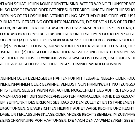
FREI VON SCHÄDLICHEN KOMPONENTEN SIND. WEDER WIR NOCH UNSERE 
VIREN, SCHADSOFTWARE ODER BETRIEBSUNTERBRECHUNGEN, EINSCHLIESSL
ÄNDERUNG ODER LÖSCHUNG, VERNICHTUNG, BESCHÄDIGUNG ODER VERLUST 
INHALTEN. BERATUNG ODER INFORMATIONEN, DIE SIE VON UNS ODER EIN
LTEN, BEGRÜNDEN KEINE GEWÄHRLEISTUNGSANSPRÜCHE, ES SEIN DENN, DI
WEDER WIR NOCH UNSERE VERBUNDENEN UNTERNEHMEN ODER LIZENZGEBE
FGRUND (X) DES VERLUSTS VON VORAUSSICHTLICHEN GEWINNEN ODER 
 (Y) VON INVESTITIONEN, AUFWENDUNGEN ODER VERPFLICHTUNGEN, DIE 
EN ODER (Z) DER BEENDIGUNG ODER AUSSETZUNG IHRER TEILNAHME A
LUSS ODER EINE EINSCHRÄNKUNG VON GEWÄHRLEISTUNGEN, HAFTUNGEN O
NICHT AUSGESCHLOSSEN ODER EINGESCHRÄNKT WERDEN KÖNNEN.
EHMEN ODER LIZENZGEBER HAFTEN FÜR MITTELBARE, NEBEN- ODER FOL
R EINNAHMEN ODER GEWINNE, VERLUST VON FIRMENWERT, NUTZUNGSAU
TSTEHEN, SELBST WENN WIR AUF DIE MÖGLICHKEIT DES AUFTRETENS S
MENHANG MIT DEN SERVICEANGEBOTEN MAXIMAL DER HÖHE DES GESAMT
M ZEITPUNKT DES EREIGNISSES, DAS ZU DEM ZULETZT ENTSTANDENEN 
ERGÜTUNGEN. SIE VERZICHTEN HIERMIT AUF ETWAIGE RECHTE UND RECHT
KLAGE, UNTERLASSUNGSKLAGE ODER ANDERE RECHTSBEHELFE IM ZUSAMME
NE EINSCHRÄNKUNG VON HAFTUNGEN, DIE NACH DEN ANWENDBAREN GESE