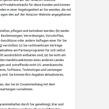
und Produktverkäufe für diese Kunden und können
nden in einer Angelegenheit an Sie wenden, die mit
e-Fragen den auf der Amazon-Website angegebenen
stellen, pflegen und betreiben werden; (b) weder
e Bestimmungen, Verordnungen, Vorschriften,
-beschlüsse oder andere Auflagen einer für Sie
 verstoßen; (c) Sie rechtswirksam Verträge
r Teilnahme am Partnerprogramm für sich selbst
t ausdrücklich enthalten sind; (e) Sie nicht am
den Handelssanktionen eines anderen Landes
gen und zutreffende nicht US-amerikanische
ren, Software, Technologie und Leistungen
sind. Sie können Ihre Angaben aktualisieren,
men, das Sie im Zusammenhang mit dem
 Erwartungen vornehmen.
ogramminhalten durch Sie genehmigt, klar und
zon-Partner verdiene ich an qualifizierten