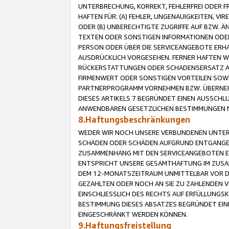
UNTERBRECHUNG, KORREKT, FEHLERFREI ODER 
HAFTEN FÜR: (A) FEHLER, UNGENAUIGKEITEN, 
ODER (B) UNBERECHTIGTE ZUGRIFFE AUF BZW. 
TEXTEN ODER SONSTIGEN INFORMATIONEN ODER 
PERSON ODER ÜBER DIE SERVICEANGEBOTE ERHA
AUSDRÜCKLICH VORGESEHEN. FERNER HAFTEN 
RÜCKERSTATTUNGEN ODER SCHADENSERSATZ AU
FIRMENWERT ODER SONSTIGEN VORTEILEN SOWIE
PARTNERPROGRAMM VORNEHMEN BZW. ÜBERNEHM
DIESES ARTIKELS 7 BEGRÜNDET EINEN AUSSCH
ANWENDBAREN GESETZLICHEN BESTIMMUNGEN 
8.Haftungsbeschränkungen
WEDER WIR NOCH UNSERE VERBUNDENEN UNTERN
SCHÄDEN ODER SCHÄDEN AUFGRUND ENTGANGENE
ZUSAMMENHANG MIT DEN SERVICEANGEBOTEN EN
ENTSPRICHT UNSERE GESAMTHAFTUNG IM ZUSAM
DEM 12-MONATSZEITRAUM UNMITTELBAR VOR DE
GEZAHLTEN ODER NOCH AN SIE ZU ZAHLENDEN V
EINSCHLIESSLICH DES RECHTS AUF ERFÜLLUNGS
BESTIMMUNG DIESES ABSATZES BEGRÜNDET EI
EINGESCHRÄNKT WERDEN KÖNNEN.
9.Haftungsfreistellung