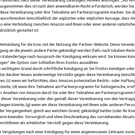
usgenommen dies ist nach dem anwendbaren Recht erforderlich, werden Sie 
f diese Vereinbarung oder Ihre Teilnahme am Partnerprogramm machen. Sie d
usschmücken (einschließlich der expliziten oder impliziten Aussage, dass A
 eine Verbindung zwischen Amazon und Ihnen oder einer anderen natürlichen 
rücklich gestattet ist.
r Anmeldung für die bzw. mit der Nutzung der Partner-Website. Diese Vereinb
gung an die jeweils andere Partei gekündigt werden (falls nach lokalem Rech
n Kalendertage nach Ausspruch der Kündigung wirksam wird. Sie können kündi
ngen“ die Option zum Schließen Ihres Kontos auswählen.
 wichtigem Grund durch schriftliche Kündigung an Sie fristlos kündigen oder I
 Sie darüber hinaus anderweitige Verstöße gegen diese Vereinbarung (einschli
ben; (c) wenn wir befürchten, dass Amazon potenziellen Rechts- oder Haftu
nnte; (d) wenn Ihre Teilnahme am Partnerprogramm für betrügerische, irref
das Ansehen von Amazon durch Sie oder Ihre Teilnahme am Partnerprogramm b
ieser Vereinbarung oder den gemäß dieser Vereinbarung von den Vertragspa
liegen könnte; (g) wenn wir diese Vereinbarung mit Ihnen oder anderen Perso
 der Vergangenheit, gleich aus welchem Grund, gekündigt hatten (oder Ihr Ko
rm beenden. Vorsorglich und ohne Einschränkung des vorstehenden Absatzes
richtlinien als erheblicher Verstoß gegen diese Vereinbarung.
e Vergütungen nach einer Kündigung für einen angemessenen Zeitraum zurückb