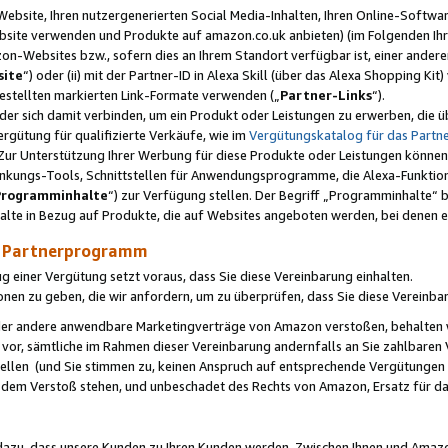
ebsite, Ihren nutzergenerierten Social Media-Inhalten, Ihren Online-Softwar
ebsite verwenden und Produkte auf amazon.co.uk anbieten) (im Folgenden Ihr
-Websites bzw., sofern dies an Ihrem Standort verfügbar ist, einer ander
ite
“) oder (ii) mit der Partner-ID in Alexa Skill (über das Alexa Shopping Ki
estellten markierten Link-Formate verwenden („
Partner-Links
“).
oder sich damit verbinden, um ein Produkt oder Leistungen zu erwerben, di
gütung für qualifizierte Verkäufe, wie im
Vergütungskatalog für das Part
Zur Unterstützung Ihrer Werbung für diese Produkte oder Leistungen können w
linkungs-Tools, Schnittstellen für Anwendungsprogramme, die Alexa-Funktion
Programminhalte
“) zur Verfügung stellen. Der Begriff „Programminhalte“ be
halte in Bezug auf Produkte, die auf Websites angeboten werden, bei denen 
as Partnerprogramm
einer Vergütung setzt voraus, dass Sie diese Vereinbarung einhalten.
ionen zu geben, die wir anfordern, um zu überprüfen, dass Sie diese Vereinba
oder andere anwendbare Marketingverträge von Amazon verstoßen, behalten w
 vor, sämtliche im Rahmen dieser Vereinbarung andernfalls an Sie zahlbare
tellen (und Sie stimmen zu, keinen Anspruch auf entsprechende Vergütungen
 dem Verstoß stehen, und unbeschadet des Rechts von Amazon, Ersatz für 
azu, dass unsere Kunden zu Ihren Kunden werden. Zwischen Ihnen und Amaz