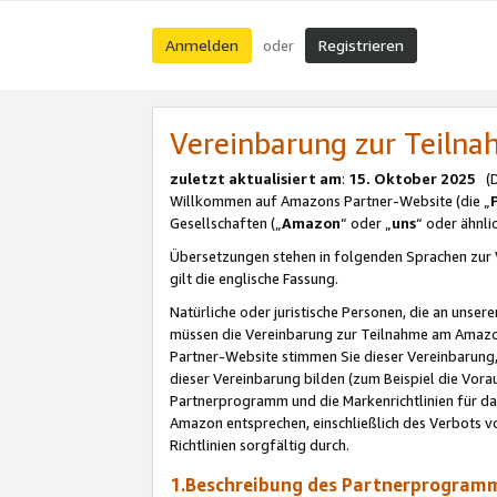
Anmelden
Registrieren
oder
Vereinbarung zur Teil
zuletzt aktualisiert am
:
15. Oktober 2025
(De
Willkommen auf Amazons Partner-Website (die „
Gesellschaften („
Amazon
“ oder „
uns
“ oder ähnl
Übersetzungen stehen in folgenden Sprachen zur 
gilt die englische Fassung.
Natürliche oder juristische Personen, die an uns
müssen die Vereinbarung zur Teilnahme am Amaz
Partner-Website stimmen Sie dieser Vereinbarung,
dieser Vereinbarung bilden (zum Beispiel die Vo
Partnerprogramm und die Markenrichtlinien für da
Amazon entsprechen, einschließlich des Verbots vo
Richtlinien sorgfältig durch.
1.Beschreibung des Partnerprogra