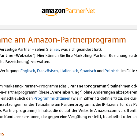
nahme am Amazon-Partnerprogramm
rzeitige Partner - sehen Sie
hier
, was sich geändert hat).
Partner-Website
“). Hier können Sie Ihre Marketing-Partner-Beziehung zu d
iche Bezeichnung) verwalten.
Verfügung :
Englisch
,
Französisch
,
Italienisch
,
Spanisch
und
Polnisch
. Im Fall
erem Marketing-Partner-Programm (das „
Partnerprogramm
“) teilnehmen od
on-Partnerprogramm (diese „
Vereinbarung
“) ohne Änderungen akzeptieren
 einschließlich den
Programmrichtlinien
(wie in Ziffer 12 definiert) zu, die 
raussetzungen für die Teilnahme am Partnerprogramm, die IP-Lizenz für das
s Partnerprogramm). Inhalte, die du auf der Website Amazon.com veröffentl
n Kundenrezensionen, die gegen eine Vergütung erstellt, bearbeitet oder ent
mms