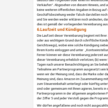
Verkäufen“. Abgesehen von diesem Hinweis, und a
keine weiteren öffentlichen Angaben in Bezug au
Geschäftsbeziehung weder falsch darstellen noch a
und Sie werden weder erklären noch andeuten, dass
dies ist gemäß der vorliegenden Vereinbarung ausd
6.Laufzeit und Kündigung
Die Laufzeit dieser Vereinbarung beginnt mit Ihre
oder aus wichtigem Grund durch schriftliche Kündi
Gerichtswegs), wobei eine solche Kündigung siebe
Ihrem Konto einloggen und unter „Kontoeinstellu
Ferner können wir diese Vereinbarung jederzeit aus
dieser Vereinbarung erheblich verletzen; (b) wenn
Tagen nach unserer Benachrichtigung an Sie behe
Teilnahme am Partnerprogramm ausgesetzt sein kö
wenn wir der Meinung sind, dass die Marke oder 
Meinung sind, dass Amazon im Zusammenhang mit d
zum Steuereinbehalt unterliegt oder künftig unter
sind oder gemeinsam mit Ihnen agieren, bereits in
Partnerprogramm in der allgemein angebotenen Fo
der Ziffer 5 und jeder Verstoß gegen die Programm
Wir dürfen angefallene und noch nicht ausgezahlt