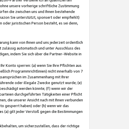
ohne unsere vorherige schriftliche Zustimmung
ürfen die zwischen uns und Ihnen bestehende
mazon Sie unterstützt, sponsert oder empfiehlt)
oder juristischen Person besteht, es sei denn,
arung kann von Ihnen und uns jederzeit ordentlich
t zulässig automatisch und unter Ausschluss des
gen, indem Sie sich über die Partner-Website in
hr Konto sperren: (a) wenn Sie Ihre Pflichten aus
eßlich Programmrichtlinien) nicht innerhalb von 7
ngsansprüchen im Zusammenhang mit Ihrer
ührende oder illegale Zwecke genutzt wurde; (e)
eschädigt werden könnte; (f) wenn wir der
rteien durchgeführten Tätigkeiten einer Pflicht
nen, die unserer Ansicht nach mit Ihnen verbunden
nto gesperrt haben) oder (h) wenn wir das
 (a) gilt jeder Verstoß gegen die Bestimmungen
ehalten, um sicherzustellen, dass der richtige