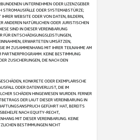
VERBUNDENEN UNTERNEHMEN ODER LIZENZGEBER
ICH STROMAUSFÄLLE ODER SYSTEMABSTÜRZE;
IHRER WEBSITE ODER VON DATEN, BILDERN,
ER ANDEREN NATÜRLICHEN ODER JURISTISCHEN
ESE SIND IN DIESER VEREINBARUNG
R FÜR ENTSCHÄDIGUNGSLEISTUNGEN,
EINNAHMEN, ERWARTETEN UMSÄTZEN,
SIE IM ZUSAMMENHANG MIT IHRER TEILNAHME AM
M PARTNERPROGRAMM. KEINE BESTIMMUNG
DER ZUSICHERUNGEN, DIE NACH DEN
GESCHÄDEN, KONKRETE ODER EXEMPLARISCHE
SFALL ODER DATENVERLUST, DIE IM
OLCHER SCHÄDEN HINGEWIESEN WURDEN. FERNER
BETRAGS DER LAUT DIESER VEREINBARUNG IN
HAFTUNGSANSPRUCH GEFÜHRT HAT, BEREITS
SBEHELFE NACH EQUITY-RECHT,
NHANG MIT DIESER VEREINBARUNG. KEINE
TZLICHEN BESTIMMUNGEN NICHT