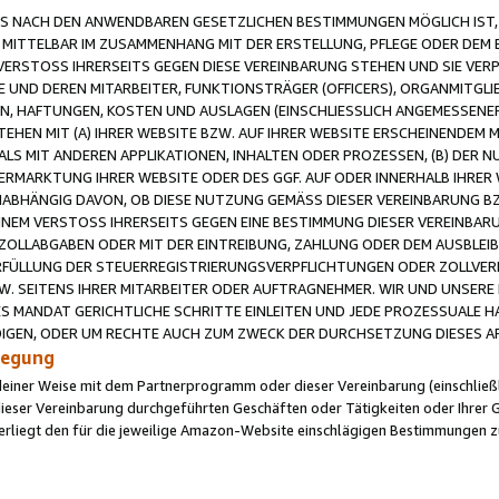
 NACH DEN ANWENDBAREN GESETZLICHEN BESTIMMUNGEN MÖGLICH IST, S
MITTELBAR IM ZUSAMMENHANG MIT DER ERSTELLUNG, PFLEGE ODER DEM BE
ERSTOSS IHRERSEITS GEGEN DIESE VEREINBARUNG STEHEN UND SIE VERP
UND DEREN MITARBEITER, FUNKTIONSTRÄGER (OFFICERS), ORGANMITGLI
N, HAFTUNGEN, KOSTEN UND AUSLAGEN (EINSCHLIESSLICH ANGEMESSENE
HEN MIT (A) IHRER WEBSITE BZW. AUF IHRER WEBSITE ERSCHEINENDEM M
LS MIT ANDEREN APPLIKATIONEN, INHALTEN ODER PROZESSEN, (B) DER 
RMARKTUNG IHRER WEBSITE ODER DES GGF. AUF ODER INNERHALB IHRER W
ABHÄNGIG DAVON, OB DIESE NUTZUNG GEMÄSS DIESER VEREINBARUNG B
EINEM VERSTOSS IHRERSEITS GEGEN EINE BESTIMMUNG DIESER VEREINBARU
D ZOLLABGABEN ODER MIT DER EINTREIBUNG, ZAHLUNG ODER DEM AUSBLEI
FÜLLUNG DER STEUERREGISTRIERUNGSVERPFLICHTUNGEN ODER ZOLLVERPF
W. SEITENS IHRER MITARBEITER ODER AUFTRAGNEHMER. WIR UND UNSERE
ES MANDAT GERICHTLICHE SCHRITTE EINLEITEN UND JEDE PROZESSUALE 
GEN, ODER UM RECHTE AUCH ZUM ZWECK DER DURCHSETZUNG DIESES AR
ilegung
endeiner Weise mit dem Partnerprogramm oder dieser Vereinbarung (einschließl
ieser Vereinbarung durchgeführten Geschäften oder Tätigkeiten oder Ihrer 
iegt den für die jeweilige Amazon-Website einschlägigen Bestimmungen z