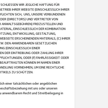
CHLIESSEN WIR JEGLICHE HAFTUNG FÜR
TRIEB IHRER WEBSITE (EINSCHLIESSLICH IHRER
FLICHTEN SICH, UNS, UNSERE VERBUNDENEN
EDER (DIRECTORS) UND VERTRETER VON
R ANWALTSGEBÜHREN) FREIZUSTELLEN UND
ATERIAL, EINSCHLIESSLICH DER KOMBINATION
NUTZUNG, ENTWICKLUNG, GESTALTUNG,
EBSEITE ERSCHEINENDEN MATERIALS, (C) IHRER
ZW. DEN ANWENDBAREN GESETZLICHEN
NG (EINSCHLIESSLICH EINER
BEN DER EINTREIBUNG ODER ZAHLUNG IHRER
LICHTUNGEN, ODER (F) FAHRLÄSSIGKEIT ODER
 BEAUFTRAGTEN KÖNNEN IM NAMEN EINER
HANDLUNG VORNEHMEN, UM EINE RECHTLICHE
TIKELS ZU SCHÜTZEN.
ich einer tatsächlichen oder angeblichen
Geschäftsbeziehung mit uns oder unseren
u anwendbarem Recht und Streitbeilegung in