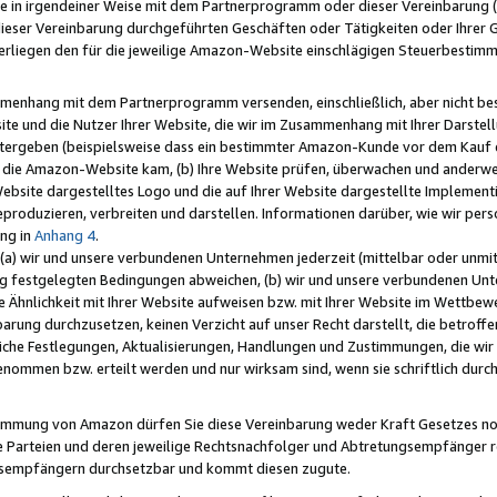
e in irgendeiner Weise mit dem Partnerprogramm oder dieser Vereinbarung (ei
ieser Vereinbarung durchgeführten Geschäften oder Tätigkeiten oder Ihrer 
liegen den für die jeweilige Amazon-Website einschlägigen Steuerbestim
mmenhang mit dem Partnerprogramm versenden, einschließlich, aber nicht be
site und die Nutzer Ihrer Website, die wir im Zusammenhang mit Ihrer Darst
itergeben (beispielsweise dass ein bestimmter Amazon-Kunde vor dem Kauf
uf die Amazon-Website kam, (b) Ihre Website prüfen, überwachen und anderwei
r Website dargestelltes Logo und die auf Ihrer Website dargestellte Impleme
reproduzieren, verbreiten und darstellen. Informationen darüber, wie wir per
ng in
Anhang 4
.
 (a) wir und unsere verbundenen Unternehmen jederzeit (mittelbar oder unmit
ng festgelegten Bedingungen abweichen, (b) wir und unsere verbundenen Unte
 Ähnlichkeit mit Ihrer Website aufweisen bzw. mit Ihrer Website im Wettbewer
barung durchzusetzen, keinen Verzicht auf unser Recht darstellt, die betrof
liche Festlegungen, Aktualisierungen, Handlungen und Zustimmungen, die wi
enommen bzw. erteilt werden und nur wirksam sind, wenn sie schriftlich dur
stimmung von Amazon dürfen Sie diese Vereinbarung weder Kraft Gesetzes no
die Parteien und deren jeweilige Rechtsnachfolger und Abtretungsempfänger 
ngsempfängern durchsetzbar und kommt diesen zugute.