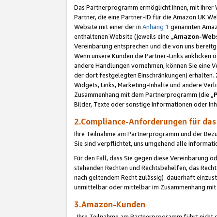
Das Partnerprogramm ermöglicht Ihnen, mit Ihrer W
Partner, die eine Partner-ID für die Amazon UK W
Website mit einer der in
Anhang 1
genannten Amazon
enthaltenen Website (jeweils eine „
Amazon-Webs
Vereinbarung entsprechen und die von uns bereitg
Wenn unsere Kunden die Partner-Links anklicken 
andere Handlungen vornehmen, können Sie eine Ver
der dort festgelegten Einschränkungen) erhalten. 
Widgets, Links, Marketing-Inhalte und andere Ver
Zusammenhang mit dem Partnerprogramm (die „
Bilder, Texte oder sonstige Informationen oder In
2.Compliance-Anforderungen für d
Ihre Teilnahme am Partnerprogramm und der Bezug 
Sie sind verpflichtet, uns umgehend alle Informat
Für den Fall, dass Sie gegen diese Vereinbarung 
stehenden Rechten und Rechtsbehelfen, das Recht
nach geltendem Recht zulässig) dauerhaft einzus
unmittelbar oder mittelbar im Zusammenhang mit
3.Amazon-Kunden
Ihre Teilnahme am Partnerprogramm führt nicht d