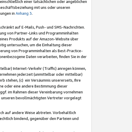
nschließlich einer tatsächlichen oder angeblichen
Geschäftsbeziehung mit uns oder unseren
mungen in
Anhang 3
.
schränkt auf E-Mails, Push- und SMS-Nachrichten.
ellung von Partner-Links und Programminhalten
 eines Produkts auf der Amazon-Website über
tig untersuchen, um die Einhaltung dieser
ntierung von Programminhalten als Best-Practice-
sonenbezogene Daten verarbeiten, finden Sie in der
telbar) Internet-Verkehr (Traffic) anregen können,
rnehmen jederzeit (unmittelbar oder mittelbar)
b stehen, (c) ein Versäumnis unsererseits, Ihre
fene oder eine andere Bestimmung dieser
r ggf. im Rahmen dieser Vereinbarung vornehmen
ch unseren bevollmächtigten Vertreter vorgelegt
ch auf andere Weise abtreten. Vorbehaltlich
rechtlich bindend, gegenüber den Parteien und