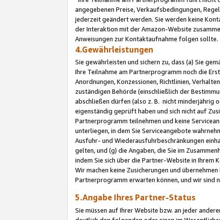
angegebenen Preise, Verkaufsbedingungen, Regeln
jederzeit geändert werden. Sie werden keine Konta
der Interaktion mit der Amazon-Website zusamme
Anweisungen zur Kontaktaufnahme folgen sollte.
4.Gewährleistungen
Sie gewährleisten und sichern zu, dass (a) Sie g
Ihre Teilnahme am Partnerprogramm noch die Erst
Anordnungen, Konzessionen, Richtlinien, Verhalten
zuständigen Behörde (einschließlich der Bestimmu
abschließen dürfen (also z. B. nicht minderjährig
eigenständig geprüft haben und sich nicht auf Zusi
Partnerprogramm teilnehmen und keine Servicean
unterliegen, in dem Sie Serviceangebote wahrneh
Ausfuhr- und Wiederausfuhrbeschränkungen einhal
gelten, und (g) die Angaben, die Sie im Zusammen
indem Sie sich über die Partner-Website in Ihrem
Wir machen keine Zusicherungen und übernehmen 
Partnerprogramm erwarten können, und wir sind n
5.Angabe Ihres Partner-Status
Sie müssen auf Ihrer Website bzw. an jeder ander
deutlich den folgenden oder einen im Wesentlichen