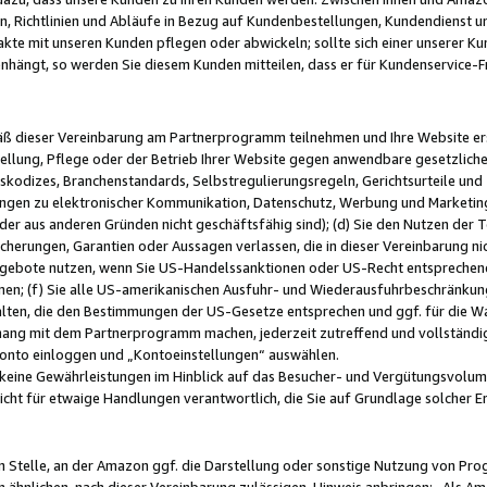
, Richtlinien und Abläufe in Bezug auf Kundenbestellungen, Kundendienst 
kte mit unseren Kunden pflegen oder abwickeln; sollte sich einer unserer Ku
nhängt, so werden Sie diesem Kunden mitteilen, dass er für Kundenservic
emäß dieser Vereinbarung am Partnerprogramm teilnehmen und Ihre Website er
ellung, Pflege oder der Betrieb Ihrer Website gegen anwendbare gesetzlich
skodizes, Branchenstandards, Selbstregulierungsregeln, Gerichtsurteile und 
ngen zu elektronischer Kommunikation, Datenschutz, Werbung und Marketing)
 oder aus anderen Gründen nicht geschäftsfähig sind); (d) Sie den Nutzen de
cherungen, Garantien oder Aussagen verlassen, die in dieser Vereinbarung nich
gebote nutzen, wenn Sie US-Handelssanktionen oder US-Recht entsprechen
men; (f) Sie alle US-amerikanischen Ausfuhr- und Wiederausfuhrbeschränkun
ten, die den Bestimmungen der US-Gesetze entsprechen und ggf. für die Wa
hang mit dem Partnerprogramm machen, jederzeit zutreffend und vollständig 
 Konto einloggen und „Kontoeinstellungen“ auswählen.
keine Gewährleistungen im Hinblick auf das Besucher- und Vergütungsvolu
icht für etwaige Handlungen verantwortlich, die Sie auf Grundlage solcher
en Stelle, an der Amazon ggf. die Darstellung oder sonstige Nutzung von Pr
 ähnlichen, nach dieser Vereinbarung zulässigen, Hinweis anbringen: „Als Ama