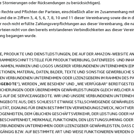
ge Stornierungen oder Rücksendungen zu berücksichtigen).
 Rechte und Pflichten der Parteien, einschließlich aller im Zusammenhang m
 die in Ziffern 3, 4, 5, 6, 7, 8, 10 und 11 dieser Vereinbarung sowie die in
er noch nicht erfüllte Zahlungsverpflichtungen aus dieser Vereinbarung, die
arteien nicht von den bereits entstandenen Verbindlichkeiten aus dieser Ver
gung begangen wurde.
 PRODUKTE UND DIENSTLEISTUNGEN, DIE AUF DER AMAZON-WEBSITE AN
GRAMMIERSCHNITTSTELLE FÜR PRODUKTWERBUNG, DATENFEEDS UND INH
-NAMEN, MARKEN UND LOGOS UNSERER VERBUNDENEN UNTERNEHMEN (EIN
IONEN, MATERIAL, DATEN, BILDER, TEXTE UND SONSTIGE GEWERBLICHE 
EREN VERBUNDENEN UNTERNEHMEN ODER LIZENZGEBERN IM RAHMEN DES 
NGEBOTE
“), WERDEN „WIE BESEHEN“ UND „WIE VERFÜGBAR“ BEREITGEST
CHERUNGEN ODER ÜBERNEHMEN GEWÄHRLEISTUNGEN GLEICH WELCHER AR
ZUG AUF DIE SERVICEANGEBOTE. WIR UND UNSERE VERBUNDENEN UNTERNEH
ANGEBOTE AUS; DIES SCHLIESST ETWAIGE STILLSCHWEIGENDE GEWÄHRLE
LITÄT, EIGNUNG FÜR EINEN BESTIMMTEN VERWENDUNGSZWECK, NICHTVER
OGENHEITEN, DEM ÜBLICHEN GESCHÄFTSVERKEHR, DER LEISTUNG ODER H
 BESCHAFFENHEIT, MERKMALE, FUNKTIONEN, DEN LEISTUNGSUMFANG ODER
VERBUNDENEN UNTERNEHMEN ODER LIZENZGEBER GEWÄHRLEISTEN, DASS D
HGÄNGIG BZW. AUF BESTIMMTE ART UND WEISE FUNKTIONIEREN WERDEN 