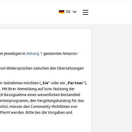
DE
en jeweiligen in
Anhang 1
genannten Amazon-
e von Widersprüchen zwischen den Übersetzungen
er teilnehmen möchten („
Sie
“ oder ein „
Partner
“),
. Mit Ihrer Anmeldung auf bzw. Nutzung der
durch Bezugnahme einen wesentlichen Bestandteil
 Partnerprogramm, den Vergütungskatalog für das
ichst, müssen den Community-Richtlinien von
fernt werden. Bitte lies die Vorgaben und