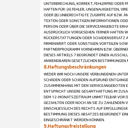
UNTERBRECHUNG, KORREKT, FEHLERFREI ODER 
HAFTEN FÜR: (A) FEHLER, UNGENAUIGKEITEN, 
ODER (B) UNBERECHTIGTE ZUGRIFFE AUF BZW. 
TEXTEN ODER SONSTIGEN INFORMATIONEN ODER 
PERSON ODER ÜBER DIE SERVICEANGEBOTE ERHA
AUSDRÜCKLICH VORGESEHEN. FERNER HAFTEN 
RÜCKERSTATTUNGEN ODER SCHADENSERSATZ AU
FIRMENWERT ODER SONSTIGEN VORTEILEN SOWIE
PARTNERPROGRAMM VORNEHMEN BZW. ÜBERNEHM
DIESES ARTIKELS 7 BEGRÜNDET EINEN AUSSCH
ANWENDBAREN GESETZLICHEN BESTIMMUNGEN 
8.Haftungsbeschränkungen
WEDER WIR NOCH UNSERE VERBUNDENEN UNTERN
SCHÄDEN ODER SCHÄDEN AUFGRUND ENTGANGENE
ZUSAMMENHANG MIT DEN SERVICEANGEBOTEN EN
ENTSPRICHT UNSERE GESAMTHAFTUNG IM ZUSAM
DEM 12-MONATSZEITRAUM UNMITTELBAR VOR DE
GEZAHLTEN ODER NOCH AN SIE ZU ZAHLENDEN V
EINSCHLIESSLICH DES RECHTS AUF ERFÜLLUNGS
BESTIMMUNG DIESES ABSATZES BEGRÜNDET EI
EINGESCHRÄNKT WERDEN KÖNNEN.
9.Haftungsfreistellung