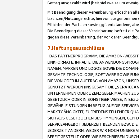
Betrag ausgezahlt wird (beispielsweise um etwai
Mit Beendigung dieser Vereinbarung erlöschen alle
Lizenzen/Nutzungsrechte; hiervon ausgenommen sind
Pflichten der Parteien sowie ggf. entstandene, ab
Die Beendigung dieser Vereinbarung befreit die P
gegen diese Vereinbarung, der vor deren Beendi
7.Haftungsausschlüsse
DAS PARTNERPROGRAMM, DIE AMAZON-WEBSITE,
LINKFORMATE, INHALTE, DIE ANWENDUNGSPRO
NAMEN, MARKEN UND LOGOS SOWIE DIE DOMAIN
GESAMTE TECHNOLOGIE, SOFTWARE SOWIE FUNKT
DIE VON ODER IM AUFTRAG VON AMAZON, UNS
GENUTZT WERDEN (INSGESAMT DIE „
SERVICEA
UNTERNEHMEN ODER LIZENZGEBER MACHEN ZUSI
GESETZLICH ODER IN SONSTIGER WEISE, IN BE
GEWÄHRLEISTUNGEN IN BEZUG AUF DIE SERVICE
MARKTGÄNGIGKEIT, ZUFRIEDENSTELLENDER QUA
SICH AUS GESETZLICHEN BESTIMMUNGEN, GEPFL
SERVICEANGEBOT JEDERZEIT BEENDEN BZW. DIE
JEDERZEIT ÄNDERN. WEDER WIR NOCH UNSERE 
BEREITGESTELLT ODER WIE BESCHRIEBEN DURC