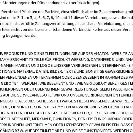
ge Stornierungen oder Rücksendungen zu berücksichtigen).
 Rechte und Pflichten der Parteien, einschließlich aller im Zusammenhang m
 die in Ziffern 3, 4, 5, 6, 7, 8, 10 und 11 dieser Vereinbarung sowie die in
er noch nicht erfüllte Zahlungsverpflichtungen aus dieser Vereinbarung, die
arteien nicht von den bereits entstandenen Verbindlichkeiten aus dieser Ver
gung begangen wurde.
 PRODUKTE UND DIENSTLEISTUNGEN, DIE AUF DER AMAZON-WEBSITE AN
GRAMMIERSCHNITTSTELLE FÜR PRODUKTWERBUNG, DATENFEEDS UND INH
-NAMEN, MARKEN UND LOGOS UNSERER VERBUNDENEN UNTERNEHMEN (EIN
IONEN, MATERIAL, DATEN, BILDER, TEXTE UND SONSTIGE GEWERBLICHE 
EREN VERBUNDENEN UNTERNEHMEN ODER LIZENZGEBERN IM RAHMEN DES 
NGEBOTE
“), WERDEN „WIE BESEHEN“ UND „WIE VERFÜGBAR“ BEREITGEST
CHERUNGEN ODER ÜBERNEHMEN GEWÄHRLEISTUNGEN GLEICH WELCHER AR
ZUG AUF DIE SERVICEANGEBOTE. WIR UND UNSERE VERBUNDENEN UNTERNEH
ANGEBOTE AUS; DIES SCHLIESST ETWAIGE STILLSCHWEIGENDE GEWÄHRLE
LITÄT, EIGNUNG FÜR EINEN BESTIMMTEN VERWENDUNGSZWECK, NICHTVER
OGENHEITEN, DEM ÜBLICHEN GESCHÄFTSVERKEHR, DER LEISTUNG ODER H
 BESCHAFFENHEIT, MERKMALE, FUNKTIONEN, DEN LEISTUNGSUMFANG ODER
VERBUNDENEN UNTERNEHMEN ODER LIZENZGEBER GEWÄHRLEISTEN, DASS D
HGÄNGIG BZW. AUF BESTIMMTE ART UND WEISE FUNKTIONIEREN WERDEN 