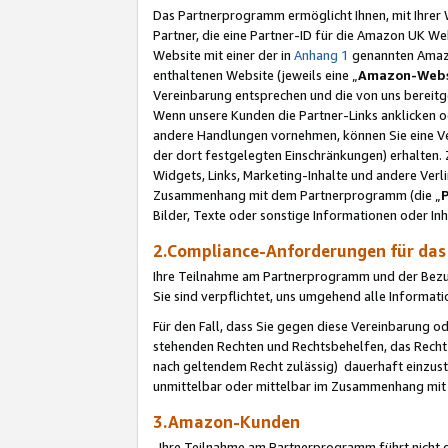
Das Partnerprogramm ermöglicht Ihnen, mit Ihrer W
Partner, die eine Partner-ID für die Amazon UK W
Website mit einer der in
Anhang 1
genannten Amazon
enthaltenen Website (jeweils eine „
Amazon-Webs
Vereinbarung entsprechen und die von uns bereitg
Wenn unsere Kunden die Partner-Links anklicken 
andere Handlungen vornehmen, können Sie eine Ver
der dort festgelegten Einschränkungen) erhalten. 
Widgets, Links, Marketing-Inhalte und andere Ver
Zusammenhang mit dem Partnerprogramm (die „
Bilder, Texte oder sonstige Informationen oder In
2.Compliance-Anforderungen für d
Ihre Teilnahme am Partnerprogramm und der Bezug 
Sie sind verpflichtet, uns umgehend alle Informat
Für den Fall, dass Sie gegen diese Vereinbarung 
stehenden Rechten und Rechtsbehelfen, das Recht
nach geltendem Recht zulässig) dauerhaft einzus
unmittelbar oder mittelbar im Zusammenhang mit
3.Amazon-Kunden
Ihre Teilnahme am Partnerprogramm führt nicht d