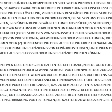
FREI VON SCHÄDLICHEN KOMPONENTEN SIND. WEDER WIR NOCH UNSERE 
VIREN, SCHADSOFTWARE ODER BETRIEBSUNTERBRECHUNGEN, EINSCHLIESSL
ÄNDERUNG ODER LÖSCHUNG, VERNICHTUNG, BESCHÄDIGUNG ODER VERLUST 
INHALTEN. BERATUNG ODER INFORMATIONEN, DIE SIE VON UNS ODER EIN
LTEN, BEGRÜNDEN KEINE GEWÄHRLEISTUNGSANSPRÜCHE, ES SEIN DENN, DI
WEDER WIR NOCH UNSERE VERBUNDENEN UNTERNEHMEN ODER LIZENZGEBE
FGRUND (X) DES VERLUSTS VON VORAUSSICHTLICHEN GEWINNEN ODER 
 (Y) VON INVESTITIONEN, AUFWENDUNGEN ODER VERPFLICHTUNGEN, DIE 
EN ODER (Z) DER BEENDIGUNG ODER AUSSETZUNG IHRER TEILNAHME A
LUSS ODER EINE EINSCHRÄNKUNG VON GEWÄHRLEISTUNGEN, HAFTUNGEN O
NICHT AUSGESCHLOSSEN ODER EINGESCHRÄNKT WERDEN KÖNNEN.
EHMEN ODER LIZENZGEBER HAFTEN FÜR MITTELBARE, NEBEN- ODER FOL
R EINNAHMEN ODER GEWINNE, VERLUST VON FIRMENWERT, NUTZUNGSAU
TSTEHEN, SELBST WENN WIR AUF DIE MÖGLICHKEIT DES AUFTRETENS S
MENHANG MIT DEN SERVICEANGEBOTEN MAXIMAL DER HÖHE DES GESAMT
M ZEITPUNKT DES EREIGNISSES, DAS ZU DEM ZULETZT ENTSTANDENEN 
ERGÜTUNGEN. SIE VERZICHTEN HIERMIT AUF ETWAIGE RECHTE UND RECHT
KLAGE, UNTERLASSUNGSKLAGE ODER ANDERE RECHTSBEHELFE IM ZUSAMME
NE EINSCHRÄNKUNG VON HAFTUNGEN, DIE NACH DEN ANWENDBAREN GESE