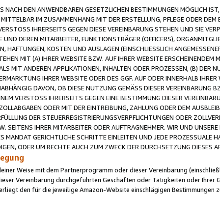
 NACH DEN ANWENDBAREN GESETZLICHEN BESTIMMUNGEN MÖGLICH IST, S
MITTELBAR IM ZUSAMMENHANG MIT DER ERSTELLUNG, PFLEGE ODER DEM BE
ERSTOSS IHRERSEITS GEGEN DIESE VEREINBARUNG STEHEN UND SIE VERP
UND DEREN MITARBEITER, FUNKTIONSTRÄGER (OFFICERS), ORGANMITGLI
N, HAFTUNGEN, KOSTEN UND AUSLAGEN (EINSCHLIESSLICH ANGEMESSENE
HEN MIT (A) IHRER WEBSITE BZW. AUF IHRER WEBSITE ERSCHEINENDEM M
LS MIT ANDEREN APPLIKATIONEN, INHALTEN ODER PROZESSEN, (B) DER 
RMARKTUNG IHRER WEBSITE ODER DES GGF. AUF ODER INNERHALB IHRER W
ABHÄNGIG DAVON, OB DIESE NUTZUNG GEMÄSS DIESER VEREINBARUNG B
EINEM VERSTOSS IHRERSEITS GEGEN EINE BESTIMMUNG DIESER VEREINBARU
D ZOLLABGABEN ODER MIT DER EINTREIBUNG, ZAHLUNG ODER DEM AUSBLEI
FÜLLUNG DER STEUERREGISTRIERUNGSVERPFLICHTUNGEN ODER ZOLLVERPF
W. SEITENS IHRER MITARBEITER ODER AUFTRAGNEHMER. WIR UND UNSERE
ES MANDAT GERICHTLICHE SCHRITTE EINLEITEN UND JEDE PROZESSUALE 
GEN, ODER UM RECHTE AUCH ZUM ZWECK DER DURCHSETZUNG DIESES AR
ilegung
endeiner Weise mit dem Partnerprogramm oder dieser Vereinbarung (einschließl
ieser Vereinbarung durchgeführten Geschäften oder Tätigkeiten oder Ihrer 
iegt den für die jeweilige Amazon-Website einschlägigen Bestimmungen z