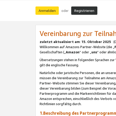
Anmelden
Registrieren
oder
Vereinbarung zur Teil
zuletzt aktualisiert am
:
15. Oktober 2025
(De
Willkommen auf Amazons Partner-Website (die „
Gesellschaften („
Amazon
“ oder „
uns
“ oder ähnl
Übersetzungen stehen in folgenden Sprachen zur 
gilt die englische Fassung.
Natürliche oder juristische Personen, die an uns
müssen die Vereinbarung zur Teilnahme am Amaz
Partner-Website stimmen Sie dieser Vereinbarung,
dieser Vereinbarung bilden (zum Beispiel die Vo
Partnerprogramm und die Markenrichtlinien für da
Amazon entsprechen, einschließlich des Verbots vo
Richtlinien sorgfältig durch.
1.Beschreibung des Partnerprogra