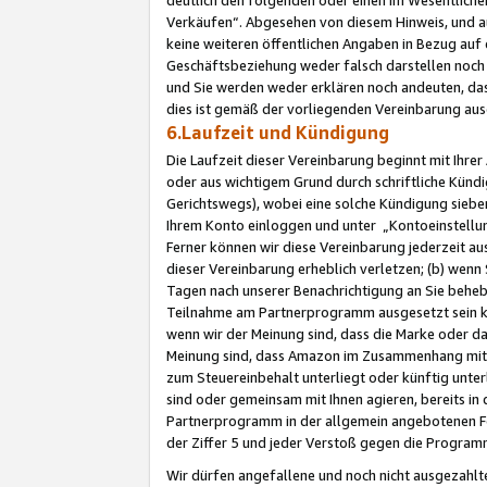
Verkäufen“. Abgesehen von diesem Hinweis, und a
keine weiteren öffentlichen Angaben in Bezug au
Geschäftsbeziehung weder falsch darstellen noch a
und Sie werden weder erklären noch andeuten, dass
dies ist gemäß der vorliegenden Vereinbarung ausd
6.Laufzeit und Kündigung
Die Laufzeit dieser Vereinbarung beginnt mit Ihre
oder aus wichtigem Grund durch schriftliche Kündi
Gerichtswegs), wobei eine solche Kündigung siebe
Ihrem Konto einloggen und unter „Kontoeinstellu
Ferner können wir diese Vereinbarung jederzeit aus
dieser Vereinbarung erheblich verletzen; (b) wenn
Tagen nach unserer Benachrichtigung an Sie behe
Teilnahme am Partnerprogramm ausgesetzt sein kö
wenn wir der Meinung sind, dass die Marke oder 
Meinung sind, dass Amazon im Zusammenhang mit d
zum Steuereinbehalt unterliegt oder künftig unter
sind oder gemeinsam mit Ihnen agieren, bereits in
Partnerprogramm in der allgemein angebotenen Fo
der Ziffer 5 und jeder Verstoß gegen die Programm
Wir dürfen angefallene und noch nicht ausgezahlt