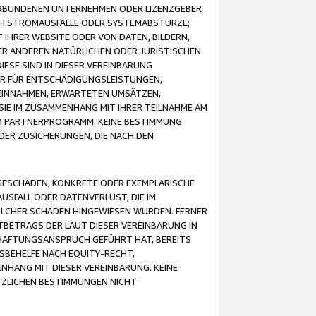
VERBUNDENEN UNTERNEHMEN ODER LIZENZGEBER
ICH STROMAUSFÄLLE ODER SYSTEMABSTÜRZE;
IHRER WEBSITE ODER VON DATEN, BILDERN,
ER ANDEREN NATÜRLICHEN ODER JURISTISCHEN
ESE SIND IN DIESER VEREINBARUNG
R FÜR ENTSCHÄDIGUNGSLEISTUNGEN,
EINNAHMEN, ERWARTETEN UMSÄTZEN,
SIE IM ZUSAMMENHANG MIT IHRER TEILNAHME AM
M PARTNERPROGRAMM. KEINE BESTIMMUNG
DER ZUSICHERUNGEN, DIE NACH DEN
GESCHÄDEN, KONKRETE ODER EXEMPLARISCHE
SFALL ODER DATENVERLUST, DIE IM
OLCHER SCHÄDEN HINGEWIESEN WURDEN. FERNER
BETRAGS DER LAUT DIESER VEREINBARUNG IN
HAFTUNGSANSPRUCH GEFÜHRT HAT, BEREITS
SBEHELFE NACH EQUITY-RECHT,
NHANG MIT DIESER VEREINBARUNG. KEINE
TZLICHEN BESTIMMUNGEN NICHT