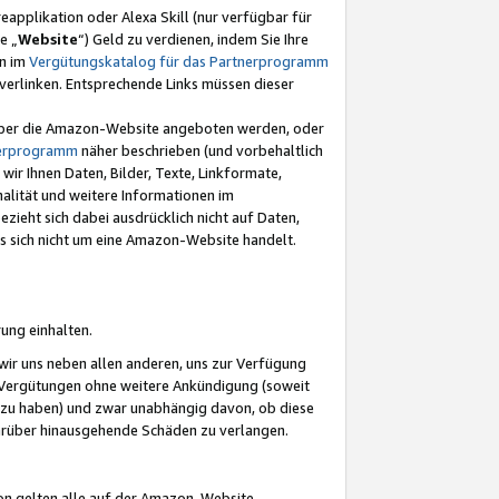
eapplikation oder Alexa Skill (nur verfügbar für
e „
Website
“) Geld zu verdienen, indem Sie Ihre
en im
Vergütungskatalog für das Partnerprogramm
t) verlinken. Entsprechende Links müssen dieser
e über die Amazon-Website angeboten werden, oder
nerprogramm
näher beschrieben (und vorbehaltlich
ir Ihnen Daten, Bilder, Texte, Linkformate,
alität und weitere Informationen im
zieht sich dabei ausdrücklich nicht auf Daten,
es sich nicht um eine Amazon-Website handelt.
rung einhalten.
ir uns neben allen anderen, uns zur Verfügung
n Vergütungen ohne weitere Ankündigung (soweit
 zu haben) und zwar unabhängig davon, ob diese
darüber hinausgehende Schäden zu verlangen.
on gelten alle auf der Amazon-Website