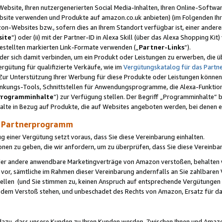
ebsite, Ihren nutzergenerierten Social Media-Inhalten, Ihren Online-Softwar
ebsite verwenden und Produkte auf amazon.co.uk anbieten) (im Folgenden Ihr
-Websites bzw., sofern dies an Ihrem Standort verfügbar ist, einer ander
ite
“) oder (ii) mit der Partner-ID in Alexa Skill (über das Alexa Shopping Ki
estellten markierten Link-Formate verwenden („
Partner-Links
“).
oder sich damit verbinden, um ein Produkt oder Leistungen zu erwerben, di
gütung für qualifizierte Verkäufe, wie im
Vergütungskatalog für das Part
Zur Unterstützung Ihrer Werbung für diese Produkte oder Leistungen können w
linkungs-Tools, Schnittstellen für Anwendungsprogramme, die Alexa-Funktion
Programminhalte
“) zur Verfügung stellen. Der Begriff „Programminhalte“ be
halte in Bezug auf Produkte, die auf Websites angeboten werden, bei denen 
as Partnerprogramm
einer Vergütung setzt voraus, dass Sie diese Vereinbarung einhalten.
ionen zu geben, die wir anfordern, um zu überprüfen, dass Sie diese Vereinba
oder andere anwendbare Marketingverträge von Amazon verstoßen, behalten w
 vor, sämtliche im Rahmen dieser Vereinbarung andernfalls an Sie zahlbare
tellen (und Sie stimmen zu, keinen Anspruch auf entsprechende Vergütungen
 dem Verstoß stehen, und unbeschadet des Rechts von Amazon, Ersatz für 
azu, dass unsere Kunden zu Ihren Kunden werden. Zwischen Ihnen und Amaz