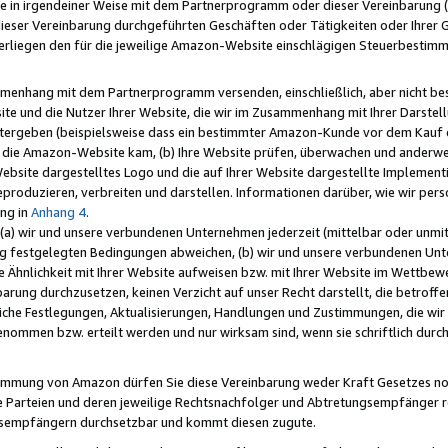
e in irgendeiner Weise mit dem Partnerprogramm oder dieser Vereinbarung (ei
ieser Vereinbarung durchgeführten Geschäften oder Tätigkeiten oder Ihrer 
liegen den für die jeweilige Amazon-Website einschlägigen Steuerbestim
mmenhang mit dem Partnerprogramm versenden, einschließlich, aber nicht be
site und die Nutzer Ihrer Website, die wir im Zusammenhang mit Ihrer Darst
itergeben (beispielsweise dass ein bestimmter Amazon-Kunde vor dem Kauf
uf die Amazon-Website kam, (b) Ihre Website prüfen, überwachen und anderwei
r Website dargestelltes Logo und die auf Ihrer Website dargestellte Impleme
reproduzieren, verbreiten und darstellen. Informationen darüber, wie wir per
ng in
Anhang 4
.
 (a) wir und unsere verbundenen Unternehmen jederzeit (mittelbar oder unmit
ng festgelegten Bedingungen abweichen, (b) wir und unsere verbundenen Unte
 Ähnlichkeit mit Ihrer Website aufweisen bzw. mit Ihrer Website im Wettbewer
barung durchzusetzen, keinen Verzicht auf unser Recht darstellt, die betrof
liche Festlegungen, Aktualisierungen, Handlungen und Zustimmungen, die wi
enommen bzw. erteilt werden und nur wirksam sind, wenn sie schriftlich dur
stimmung von Amazon dürfen Sie diese Vereinbarung weder Kraft Gesetzes no
die Parteien und deren jeweilige Rechtsnachfolger und Abtretungsempfänger 
ngsempfängern durchsetzbar und kommt diesen zugute.