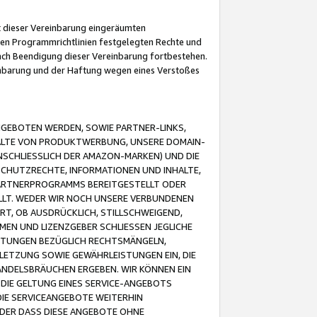
it dieser Vereinbarung eingeräumten
 den Programmrichtlinien festgelegten Rechte und
 nach Beendigung dieser Vereinbarung fortbestehen.
einbarung und der Haftung wegen eines Verstoßes
GEBOTEN WERDEN, SOWIE PARTNER-LINKS,
ALTE VON PRODUKTWERBUNG, UNSERE DOMAIN-
SCHLIESSLICH DER AMAZON-MARKEN) UND DIE
SCHUTZRECHTE, INFORMATIONEN UND INHALTE,
PARTNERPROGRAMMS BEREITGESTELLT ODER
ELLT. WEDER WIR NOCH UNSERE VERBUNDENEN
T, OB AUSDRÜCKLICH, STILLSCHWEIGEND,
MEN UND LIZENZGEBER SCHLIESSEN JEGLICHE
ISTUNGEN BEZÜGLICH RECHTSMÄNGELN,
LETZUNG SOWIE GEWÄHRLEISTUNGEN EIN, DIE
ANDELSBRÄUCHEN ERGEBEN. WIR KÖNNEN EIN
 DIE GELTUNG EINES SERVICE-ANGEBOTS
IE SERVICEANGEBOTE WEITERHIN
ODER DASS DIESE ANGEBOTE OHNE