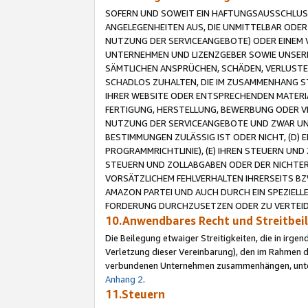
SOFERN UND SOWEIT EIN HAFTUNGSAUSSCHLUSS
ANGELEGENHEITEN AUS, DIE UNMITTELBAR ODER 
NUTZUNG DER SERVICEANGEBOTE) ODER EINEM V
UNTERNEHMEN UND LIZENZGEBER SOWIE UNSERE 
SÄMTLICHEN ANSPRÜCHEN, SCHÄDEN, VERLUSTE
SCHADLOS ZUHALTEN, DIE IM ZUSAMMENHANG STE
IHRER WEBSITE ODER ENTSPRECHENDEN MATERIA
FERTIGUNG, HERSTELLUNG, BEWERBUNG ODER VE
NUTZUNG DER SERVICEANGEBOTE UND ZWAR UN
BESTIMMUNGEN ZULÄSSIG IST ODER NICHT, (D) 
PROGRAMMRICHTLINIE), (E) IHREN STEUERN UN
STEUERN UND ZOLLABGABEN ODER DER NICHTER
VORSÄTZLICHEM FEHLVERHALTEN IHRERSEITS BZ
AMAZON PARTEI UND AUCH DURCH EIN SPEZIELL
FORDERUNG DURCHZUSETZEN ODER ZU VERTEIDI
10.Anwendbares Recht und Streitbe
Die Beilegung etwaiger Streitigkeiten, die in irg
Verletzung dieser Vereinbarung), den im Rahmen d
verbundenen Unternehmen zusammenhängen, unterl
Anhang 2
.
11.Steuern