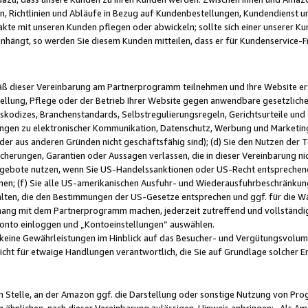
, Richtlinien und Abläufe in Bezug auf Kundenbestellungen, Kundendienst 
kte mit unseren Kunden pflegen oder abwickeln; sollte sich einer unserer Ku
nhängt, so werden Sie diesem Kunden mitteilen, dass er für Kundenservic
emäß dieser Vereinbarung am Partnerprogramm teilnehmen und Ihre Website er
ellung, Pflege oder der Betrieb Ihrer Website gegen anwendbare gesetzlich
skodizes, Branchenstandards, Selbstregulierungsregeln, Gerichtsurteile und 
ngen zu elektronischer Kommunikation, Datenschutz, Werbung und Marketing)
 oder aus anderen Gründen nicht geschäftsfähig sind); (d) Sie den Nutzen de
cherungen, Garantien oder Aussagen verlassen, die in dieser Vereinbarung nich
gebote nutzen, wenn Sie US-Handelssanktionen oder US-Recht entsprechen
men; (f) Sie alle US-amerikanischen Ausfuhr- und Wiederausfuhrbeschränkun
ten, die den Bestimmungen der US-Gesetze entsprechen und ggf. für die Wa
hang mit dem Partnerprogramm machen, jederzeit zutreffend und vollständig 
 Konto einloggen und „Kontoeinstellungen“ auswählen.
keine Gewährleistungen im Hinblick auf das Besucher- und Vergütungsvolu
icht für etwaige Handlungen verantwortlich, die Sie auf Grundlage solcher
en Stelle, an der Amazon ggf. die Darstellung oder sonstige Nutzung von Pr
 ähnlichen, nach dieser Vereinbarung zulässigen, Hinweis anbringen: „Als Ama