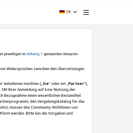
DE
en jeweiligen in
Anhang 1
genannten Amazon-
e von Widersprüchen zwischen den Übersetzungen
er teilnehmen möchten („
Sie
“ oder ein „
Partner
“),
. Mit Ihrer Anmeldung auf bzw. Nutzung der
durch Bezugnahme einen wesentlichen Bestandteil
 Partnerprogramm, den Vergütungskatalog für das
ichst, müssen den Community-Richtlinien von
fernt werden. Bitte lies die Vorgaben und