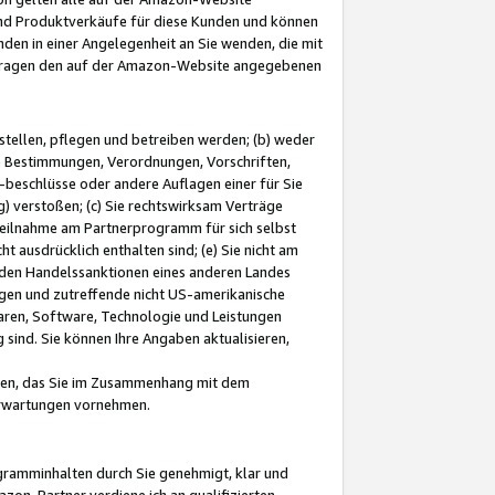
und Produktverkäufe für diese Kunden und können
nden in einer Angelegenheit an Sie wenden, die mit
e-Fragen den auf der Amazon-Website angegebenen
stellen, pflegen und betreiben werden; (b) weder
e Bestimmungen, Verordnungen, Vorschriften,
-beschlüsse oder andere Auflagen einer für Sie
 verstoßen; (c) Sie rechtswirksam Verträge
r Teilnahme am Partnerprogramm für sich selbst
t ausdrücklich enthalten sind; (e) Sie nicht am
den Handelssanktionen eines anderen Landes
gen und zutreffende nicht US-amerikanische
ren, Software, Technologie und Leistungen
sind. Sie können Ihre Angaben aktualisieren,
men, das Sie im Zusammenhang mit dem
 Erwartungen vornehmen.
ogramminhalten durch Sie genehmigt, klar und
zon-Partner verdiene ich an qualifizierten