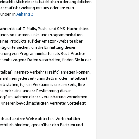
nschließlich einer tatsächlichen oder angeblichen
Geschäftsbeziehung mit uns oder unseren
mungen in
Anhang 3
.
schränkt auf E-Mails, Push- und SMS-Nachrichten.
ellung von Partner-Links und Programminhalten
 eines Produkts auf der Amazon-Website über
tig untersuchen, um die Einhaltung dieser
ntierung von Programminhalten als Best-Practice-
sonenbezogene Daten verarbeiten, finden Sie in der
telbar) Internet-Verkehr (Traffic) anregen können,
rnehmen jederzeit (unmittelbar oder mittelbar)
b stehen, (c) ein Versäumnis unsererseits, Ihre
fene oder eine andere Bestimmung dieser
r ggf. im Rahmen dieser Vereinbarung vornehmen
ch unseren bevollmächtigten Vertreter vorgelegt
ch auf andere Weise abtreten. Vorbehaltlich
rechtlich bindend, gegenüber den Parteien und