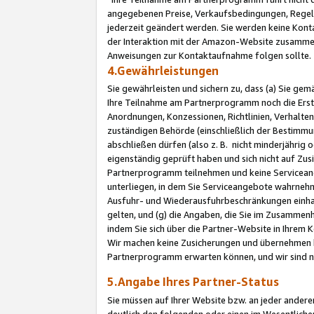
angegebenen Preise, Verkaufsbedingungen, Regeln
jederzeit geändert werden. Sie werden keine Konta
der Interaktion mit der Amazon-Website zusamme
Anweisungen zur Kontaktaufnahme folgen sollte.
4.Gewährleistungen
Sie gewährleisten und sichern zu, dass (a) Sie g
Ihre Teilnahme am Partnerprogramm noch die Erst
Anordnungen, Konzessionen, Richtlinien, Verhalten
zuständigen Behörde (einschließlich der Bestimmu
abschließen dürfen (also z. B. nicht minderjährig
eigenständig geprüft haben und sich nicht auf Zusi
Partnerprogramm teilnehmen und keine Servicean
unterliegen, in dem Sie Serviceangebote wahrneh
Ausfuhr- und Wiederausfuhrbeschränkungen einhal
gelten, und (g) die Angaben, die Sie im Zusammen
indem Sie sich über die Partner-Website in Ihrem
Wir machen keine Zusicherungen und übernehmen 
Partnerprogramm erwarten können, und wir sind n
5.Angabe Ihres Partner-Status
Sie müssen auf Ihrer Website bzw. an jeder ander
deutlich den folgenden oder einen im Wesentlichen