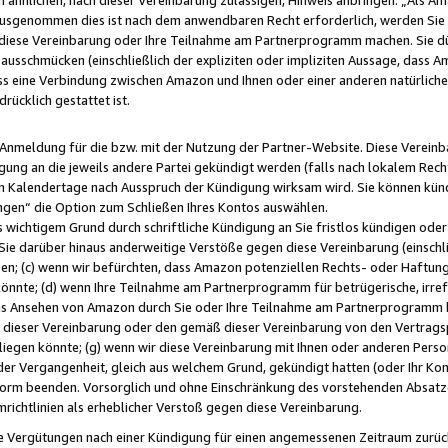
usgenommen dies ist nach dem anwendbaren Recht erforderlich, werden Sie 
f diese Vereinbarung oder Ihre Teilnahme am Partnerprogramm machen. Sie d
usschmücken (einschließlich der expliziten oder impliziten Aussage, dass A
 eine Verbindung zwischen Amazon und Ihnen oder einer anderen natürlichen 
rücklich gestattet ist.
r Anmeldung für die bzw. mit der Nutzung der Partner-Website. Diese Vereinb
gung an die jeweils andere Partei gekündigt werden (falls nach lokalem Rech
n Kalendertage nach Ausspruch der Kündigung wirksam wird. Sie können kündi
ngen“ die Option zum Schließen Ihres Kontos auswählen.
 wichtigem Grund durch schriftliche Kündigung an Sie fristlos kündigen oder I
 Sie darüber hinaus anderweitige Verstöße gegen diese Vereinbarung (einschli
ben; (c) wenn wir befürchten, dass Amazon potenziellen Rechts- oder Haftu
nnte; (d) wenn Ihre Teilnahme am Partnerprogramm für betrügerische, irref
das Ansehen von Amazon durch Sie oder Ihre Teilnahme am Partnerprogramm b
ieser Vereinbarung oder den gemäß dieser Vereinbarung von den Vertragspa
liegen könnte; (g) wenn wir diese Vereinbarung mit Ihnen oder anderen Perso
 der Vergangenheit, gleich aus welchem Grund, gekündigt hatten (oder Ihr Ko
rm beenden. Vorsorglich und ohne Einschränkung des vorstehenden Absatzes
richtlinien als erheblicher Verstoß gegen diese Vereinbarung.
e Vergütungen nach einer Kündigung für einen angemessenen Zeitraum zurückb