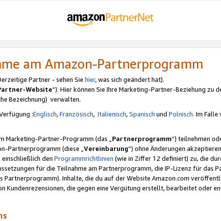
nahme am Amazon-Partnerprogramm
rzeitige Partner - sehen Sie
hier
, was sich geändert hat).
Partner-Website
“). Hier können Sie Ihre Marketing-Partner-Beziehung zu d
iche Bezeichnung) verwalten.
Verfügung :
Englisch
,
Französisch
,
Italienisch
,
Spanisch
und
Polnisch
. Im Fall
erem Marketing-Partner-Programm (das „
Partnerprogramm
“) teilnehmen od
on-Partnerprogramm (diese „
Vereinbarung
“) ohne Änderungen akzeptieren
 einschließlich den
Programmrichtlinien
(wie in Ziffer 12 definiert) zu, die 
raussetzungen für die Teilnahme am Partnerprogramm, die IP-Lizenz für das
s Partnerprogramm). Inhalte, die du auf der Website Amazon.com veröffentl
n Kundenrezensionen, die gegen eine Vergütung erstellt, bearbeitet oder ent
mms