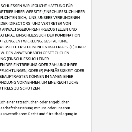
CHLIESSEN WIR JEGLICHE HAFTUNG FÜR
TRIEB IHRER WEBSITE (EINSCHLIESSLICH IHRER
FLICHTEN SICH, UNS, UNSERE VERBUNDENEN
EDER (DIRECTORS) UND VERTRETER VON
R ANWALTSGEBÜHREN) FREIZUSTELLEN UND
ATERIAL, EINSCHLIESSLICH DER KOMBINATION
NUTZUNG, ENTWICKLUNG, GESTALTUNG,
EBSEITE ERSCHEINENDEN MATERIALS, (C) IHRER
ZW. DEN ANWENDBAREN GESETZLICHEN
NG (EINSCHLIESSLICH EINER
BEN DER EINTREIBUNG ODER ZAHLUNG IHRER
LICHTUNGEN, ODER (F) FAHRLÄSSIGKEIT ODER
 BEAUFTRAGTEN KÖNNEN IM NAMEN EINER
HANDLUNG VORNEHMEN, UM EINE RECHTLICHE
TIKELS ZU SCHÜTZEN.
ich einer tatsächlichen oder angeblichen
Geschäftsbeziehung mit uns oder unseren
u anwendbarem Recht und Streitbeilegung in