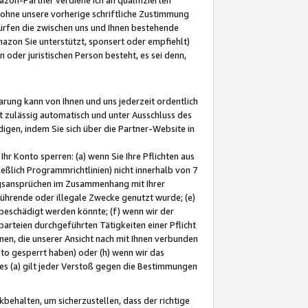
ohne unsere vorherige schriftliche Zustimmung
ürfen die zwischen uns und Ihnen bestehende
mazon Sie unterstützt, sponsert oder empfiehlt)
oder juristischen Person besteht, es sei denn,
arung kann von Ihnen und uns jederzeit ordentlich
t zulässig automatisch und unter Ausschluss des
gen, indem Sie sich über die Partner-Website in
hr Konto sperren: (a) wenn Sie Ihre Pflichten aus
eßlich Programmrichtlinien) nicht innerhalb von 7
ngsansprüchen im Zusammenhang mit Ihrer
ührende oder illegale Zwecke genutzt wurde; (e)
eschädigt werden könnte; (f) wenn wir der
rteien durchgeführten Tätigkeiten einer Pflicht
nen, die unserer Ansicht nach mit Ihnen verbunden
nto gesperrt haben) oder (h) wenn wir das
 (a) gilt jeder Verstoß gegen die Bestimmungen
ehalten, um sicherzustellen, dass der richtige