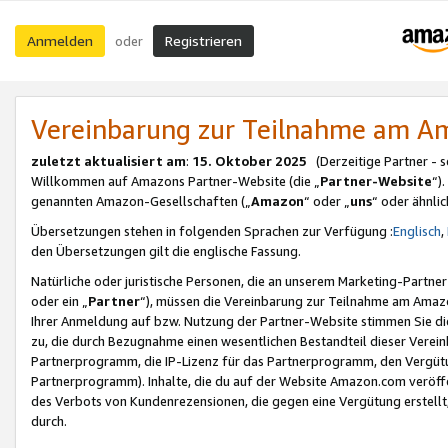
Anmelden
Registrieren
oder
Vereinbarung zur Teilnahme am 
zuletzt aktualisiert am
:
15. Oktober 2025
(Derzeitige Partner - 
Willkommen auf Amazons Partner-Website (die „
Partner-Website
“)
genannten Amazon-Gesellschaften („
Amazon
“ oder „
uns
“ oder ähnli
Übersetzungen stehen in folgenden Sprachen zur Verfügung :
Englisch
,
den Übersetzungen gilt die englische Fassung.
Natürliche oder juristische Personen, die an unserem Marketing-Partn
oder ein „
Partner
“), müssen die Vereinbarung zur Teilnahme am Ama
Ihrer Anmeldung auf bzw. Nutzung der Partner-Website stimmen Sie die
zu, die durch Bezugnahme einen wesentlichen Bestandteil dieser Verei
Partnerprogramm, die IP-Lizenz für das Partnerprogramm, den Vergütu
Partnerprogramm). Inhalte, die du auf der Website Amazon.com veröffe
des Verbots von Kundenrezensionen, die gegen eine Vergütung erstellt, 
durch.