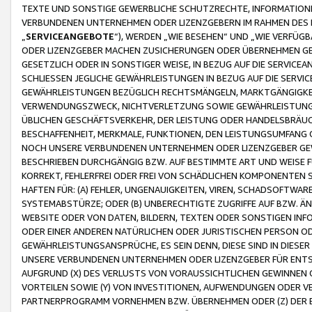
TEXTE UND SONSTIGE GEWERBLICHE SCHUTZRECHTE, INFORMATIONE
VERBUNDENEN UNTERNEHMEN ODER LIZENZGEBERN IM RAHMEN DES
„
SERVICEANGEBOTE
“), WERDEN „WIE BESEHEN“ UND „WIE VERFÜ
ODER LIZENZGEBER MACHEN ZUSICHERUNGEN ODER ÜBERNEHMEN GEW
GESETZLICH ODER IN SONSTIGER WEISE, IN BEZUG AUF DIE SERVI
SCHLIESSEN JEGLICHE GEWÄHRLEISTUNGEN IN BEZUG AUF DIE SERVI
GEWÄHRLEISTUNGEN BEZÜGLICH RECHTSMÄNGELN, MARKTGÄNGIGKEIT
VERWENDUNGSZWECK, NICHTVERLETZUNG SOWIE GEWÄHRLEISTUNGEN 
ÜBLICHEN GESCHÄFTSVERKEHR, DER LEISTUNG ODER HANDELSBRÄUCH
BESCHAFFENHEIT, MERKMALE, FUNKTIONEN, DEN LEISTUNGSUMFANG 
NOCH UNSERE VERBUNDENEN UNTERNEHMEN ODER LIZENZGEBER GEWÄ
BESCHRIEBEN DURCHGÄNGIG BZW. AUF BESTIMMTE ART UND WEISE
KORREKT, FEHLERFREI ODER FREI VON SCHÄDLICHEN KOMPONENTEN
HAFTEN FÜR: (A) FEHLER, UNGENAUIGKEITEN, VIREN, SCHADSOFTW
SYSTEMABSTÜRZE; ODER (B) UNBERECHTIGTE ZUGRIFFE AUF BZW. 
WEBSITE ODER VON DATEN, BILDERN, TEXTEN ODER SONSTIGEN INF
ODER EINER ANDEREN NATÜRLICHEN ODER JURISTISCHEN PERSON OD
GEWÄHRLEISTUNGSANSPRÜCHE, ES SEIN DENN, DIESE SIND IN DIES
UNSERE VERBUNDENEN UNTERNEHMEN ODER LIZENZGEBER FÜR EN
AUFGRUND (X) DES VERLUSTS VON VORAUSSICHTLICHEN GEWINNEN
VORTEILEN SOWIE (Y) VON INVESTITIONEN, AUFWENDUNGEN ODER VE
PARTNERPROGRAMM VORNEHMEN BZW. ÜBERNEHMEN ODER (Z) DER 