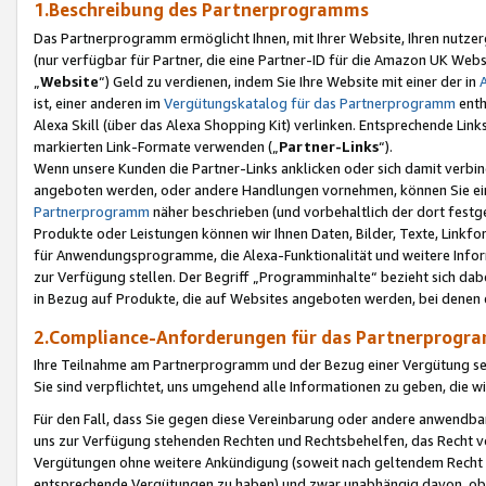
1.Beschreibung des Partnerprogramms
Das Partnerprogramm ermöglicht Ihnen, mit Ihrer Website, Ihren nutzer
(nur verfügbar für Partner, die eine Partner-ID für die Amazon UK We
„
Website
“) Geld zu verdienen, indem Sie Ihre Website mit einer der in
ist, einer anderen im
Vergütungskatalog für das Partnerprogramm
enth
Alexa Skill (über das Alexa Shopping Kit) verlinken. Entsprechende Lin
markierten Link-Formate verwenden („
Partner-Links
“).
Wenn unsere Kunden die Partner-Links anklicken oder sich damit verbi
angeboten werden, oder andere Handlungen vornehmen, können Sie eine
Partnerprogramm
näher beschrieben (und vorbehaltlich der dort festg
Produkte oder Leistungen können wir Ihnen Daten, Bilder, Texte, Linkfo
für Anwendungsprogramme, die Alexa-Funktionalität und weitere Inf
zur Verfügung stellen. Der Begriff „Programminhalte“ bezieht sich dabe
in Bezug auf Produkte, die auf Websites angeboten werden, bei denen 
2.Compliance-Anforderungen für das Partnerprog
Ihre Teilnahme am Partnerprogramm und der Bezug einer Vergütung setz
Sie sind verpflichtet, uns umgehend alle Informationen zu geben, die w
Für den Fall, dass Sie gegen diese Vereinbarung oder andere anwendba
uns zur Verfügung stehenden Rechten und Rechtsbehelfen, das Recht vo
Vergütungen ohne weitere Ankündigung (soweit nach geltendem Recht z
entsprechende Vergütungen zu haben) und zwar unabhängig davon, ob 