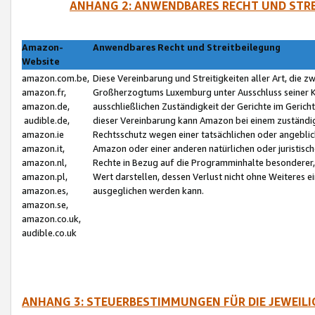
ANHANG 2: ANWENDBARES RECHT UND STRE
Amazon-
Anwendbares Recht und Streitbeilegung
Website
amazon.com.be,
Diese Vereinbarung und Streitigkeiten aller Art, die 
amazon.fr,
Großherzogtums Luxemburg unter Ausschluss seiner Kol
amazon.de,
ausschließlichen Zuständigkeit der Gerichte im Geri
audible.de,
dieser Vereinbarung kann Amazon bei einem zuständig
amazon.ie
Rechtsschutz wegen einer tatsächlichen oder angebli
amazon.it,
Amazon oder einer anderen natürlichen oder juristisc
amazon.nl,
Rechte in Bezug auf die Programminhalte besonderer,
amazon.pl,
Wert darstellen, dessen Verlust nicht ohne Weiteres e
amazon.es,
ausgeglichen werden kann.
amazon.se,
amazon.co.uk,
audible.co.uk
ANHANG 3: STEUERBESTIMMUNGEN FÜR DIE JEWEIL