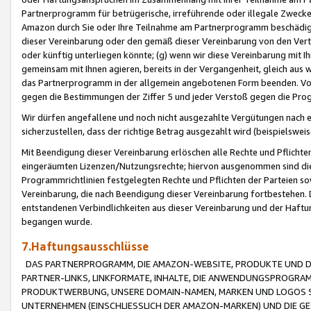
Partnerprogramm für betrügerische, irreführende oder illegale Zwecke
Amazon durch Sie oder Ihre Teilnahme am Partnerprogramm beschädig
dieser Vereinbarung oder den gemäß dieser Vereinbarung von den Vertr
oder künftig unterliegen könnte; (g) wenn wir diese Vereinbarung mit I
gemeinsam mit Ihnen agieren, bereits in der Vergangenheit, gleich aus
das Partnerprogramm in der allgemein angebotenen Form beenden. Vors
gegen die Bestimmungen der Ziffer 5 und jeder Verstoß gegen die Prog
Wir dürfen angefallene und noch nicht ausgezahlte Vergütungen nach 
sicherzustellen, dass der richtige Betrag ausgezahlt wird (beispielsw
Mit Beendigung dieser Vereinbarung erlöschen alle Rechte und Pflichte
eingeräumten Lizenzen/Nutzungsrechte; hiervon ausgenommen sind die in 
Programmrichtlinien festgelegten Rechte und Pflichten der Parteien sow
Vereinbarung, die nach Beendigung dieser Vereinbarung fortbestehen. D
entstandenen Verbindlichkeiten aus dieser Vereinbarung und der Haft
begangen wurde.
7.Haftungsausschlüsse
DAS PARTNERPROGRAMM, DIE AMAZON-WEBSITE, PRODUKTE UND DI
PARTNER-LINKS, LINKFORMATE, INHALTE, DIE ANWENDUNGSPROGR
PRODUKTWERBUNG, UNSERE DOMAIN-NAMEN, MARKEN UND LOGOS S
UNTERNEHMEN (EINSCHLIESSLICH DER AMAZON-MARKEN) UND DIE GE