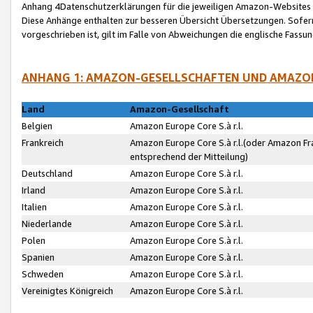
Anhang 4Datenschutzerklärungen für die jeweiligen Amazon-Websites
Diese Anhänge enthalten zur besseren Übersicht Übersetzungen. Sofe
vorgeschrieben ist, gilt im Falle von Abweichungen die englische Fass
ANHANG 1: AMAZON-GESELLSCHAFTEN UND AMAZO
Land
Amazon-Gesellschaft
Belgien
Amazon Europe Core S.à r.l.
Frankreich
Amazon Europe Core S.à r.l.(oder Amazon Fr
entsprechend der Mitteilung)
Deutschland
Amazon Europe Core S.à r.l.
Irland
Amazon Europe Core S.à r.l.
Italien
Amazon Europe Core S.à r.l.
Niederlande
Amazon Europe Core S.à r.l.
Polen
Amazon Europe Core S.à r.l.
Spanien
Amazon Europe Core S.à r.l.
Schweden
Amazon Europe Core S.à r.l.
Vereinigtes Königreich
Amazon Europe Core S.à r.l.