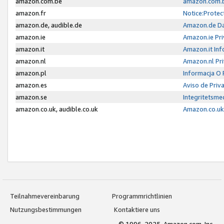
amazon.com.be
amazon.com.b
amazon.fr
Notice:Protec
amazon.de, audible.de
Amazon.de Da
amazon.ie
Amazon.ie Pri
amazon.it
Amazon.it Inf
amazon.nl
Amazon.nl Pri
amazon.pl
Informacja O
amazon.es
Aviso de Priv
amazon.se
Integritetsm
amazon.co.uk, audible.co.uk
Amazon.co.uk 
Teilnahmevereinbarung
Programmrichtlinien
Nutzungsbestimmungen
Kontaktiere uns