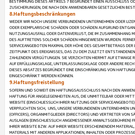
BESTIMMUNG DIESES ARTIKELS 7 BEGRÜNDET EINEN AUSSCHLUSS 
ZUSICHERUNGEN, DIE NACH DEN ANWENDBAREN GESETZLICHEN BE
8.Haftungsbeschränkungen
WEDER WIR NOCH UNSERE VERBUNDENEN UNTERNEHMEN ODER LIZEN
ODER EXEMPLARISCHE SCHÄDEN ODER SCHÄDEN AUFGRUND ENTGANG
NUTZUNGSAUSFALL ODER DATENVERLUST, DIE IM ZUSAMMENHANG MI
DES AUFTRETENS SOLCHER SCHÄDEN HINGEWIESEN WURDEN. FERN
SERVICEANGEBOTEN MAXIMAL DER HÖHE DES GESAMTBETRAGS DER 
ZEITPUNKT DES EREIGNISSES, DAS ZU DEM ZULETZT ENTSTANDENE
ZAHLENDEN VERGÜTUNGEN. SIE VERZICHTEN HIERMIT AUF ETWAIGE 
AUF ERFÜLLUNGSKLAGE, UNTERLASSUNGSKLAGE ODER ANDERE RECHT
DIESES ABSATZES BEGRÜNDET EINE EINSCHRÄNKUNG VON HAFTUNG
EINGESCHRÄNKT WERDEN KÖNNEN.
9.Haftungsfreistellung
SOFERN UND SOWEIT EIN HAFTUNGSAUSSCHLUSS NACH DEN ANWENDB
HAFTUNG FÜR ANGELEGENHEITEN AUS, DIE UNMITTELBAR ODER MITT
WEBSITE (EINSCHLIESSLICH IHRER NUTZUNG DER SERVICEANGEBOTE)
VERPFLICHTEN SICH, UNS, UNSERE VERBUNDENEN UNTERNEHMEN UN
(OFFICERS), ORGANMITGLIEDER (DIRECTORS) UND VERTRETER VON 
AUSLAGEN (EINSCHLIESSLICH ANGEMESSENER ANWALTSGEBÜHREN) FR
IHRER WEBSITE BZW. AUF IHRER WEBSITE ERSCHEINENDEM MATERIAL
MATERIALS MIT ANDEREN APPLIKATIONEN, INHALTEN ODER PROZESSE