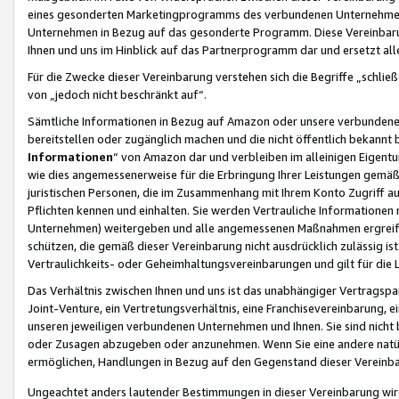
eines gesonderten Marketingprogramms des verbundenen Unternehmens
Unternehmen in Bezug auf das gesonderte Programm. Diese Vereinbarung
Ihnen und uns im Hinblick auf das Partnerprogramm dar und ersetzt al
Für die Zwecke dieser Vereinbarung verstehen sich die Begriffe „schließ
von „jedoch nicht beschränkt auf“.
Sämtliche Informationen in Bezug auf Amazon oder unsere verbunde
bereitstellen oder zugänglich machen und die nicht öffentlich bekannt bz
Informationen
“ von Amazon dar und verbleiben im alleinigen Eigent
wie dies angemessenerweise für die Erbringung Ihrer Leistungen gemäß d
juristischen Personen, die im Zusammenhang mit Ihrem Konto Zugriff au
Pflichten kennen und einhalten. Sie werden Vertrauliche Informationen 
Unternehmen) weitergeben und alle angemessenen Maßnahmen ergreifen
schützen, die gemäß dieser Vereinbarung nicht ausdrücklich zulässig is
Vertraulichkeits- oder Geheimhaltungsvereinbarungen und gilt für die
Das Verhältnis zwischen Ihnen und uns ist das unabhängiger Vertragspa
Joint-Venture, ein Vertretungsverhältnis, eine Franchisevereinbarung, 
unseren jeweiligen verbundenen Unternehmen und Ihnen. Sie sind ni
oder Zusagen abzugeben oder anzunehmen. Wenn Sie eine andere natürli
ermöglichen, Handlungen in Bezug auf den Gegenstand dieser Vereinbar
Ungeachtet anders lautender Bestimmungen in dieser Vereinbarung wird