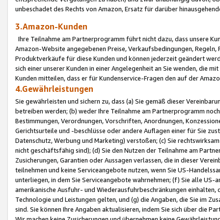
unbeschadet des Rechts von Amazon, Ersatz für darüber hinausgehen
3.Amazon-Kunden
Ihre Teilnahme am Partnerprogramm führt nicht dazu, dass unsere Kun
Amazon-Website angegebenen Preise, Verkaufsbedingungen, Regeln, Ri
Produktverkäufe für diese Kunden und können jederzeit geändert werde
sich einer unserer Kunden in einer Angelegenheit an Sie wenden, die 
Kunden mitteilen, dass er für Kundenservice-Fragen den auf der Ama
4.Gewährleistungen
Sie gewährleisten und sichern zu, dass (a) Sie gemäß dieser Vereinba
betreiben werden; (b) weder Ihre Teilnahme am Partnerprogramm noch d
Bestimmungen, Verordnungen, Vorschriften, Anordnungen, Konzessionen,
Gerichtsurteile und -beschlüsse oder andere Auflagen einer für Sie zu
Datenschutz, Werbung und Marketing) verstoßen; (c) Sie rechtswirksam 
nicht geschäftsfähig sind); (d) Sie den Nutzen der Teilnahme am Partne
Zusicherungen, Garantien oder Aussagen verlassen, die in dieser Verein
teilnehmen und keine Serviceangebote nutzen, wenn Sie US-Handelssa
unterliegen, in dem Sie Serviceangebote wahrnehmen; (f) Sie alle US
amerikanische Ausfuhr- und Wiederausfuhrbeschränkungen einhalten, 
Technologie und Leistungen gelten, und (g) die Angaben, die Sie im 
sind. Sie können Ihre Angaben aktualisieren, indem Sie sich über die 
Wir machen keine Zusicherungen und übernehmen keine Gewährleistun