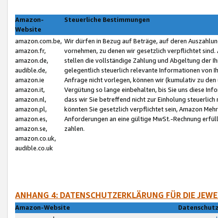
Amazon-
Steuerliche Bestimmungen
Website
amazon.com.be,
Wir dürfen in Bezug auf Beträge, auf deren Auszahlun
amazon.fr,
vornehmen, zu denen wir gesetzlich verpflichtet sind
amazon.de,
stellen die vollständige Zahlung und Abgeltung der 
audible.de,
gelegentlich steuerlich relevante Informationen von I
amazon.ie
Anfrage nicht vorlegen, können wir (kumulativ zu de
amazon.it,
Vergütung so lange einbehalten, bis Sie uns diese Inf
amazon.nl,
dass wir Sie betreffend nicht zur Einholung steuerlich 
amazon.pl,
könnten Sie gesetzlich verpflichtet sein, Amazon Meh
amazon.es,
Anforderungen an eine gültige MwSt.-Rechnung erfüllt
amazon.se,
zahlen.
amazon.co.uk,
audible.co.uk
ANHANG 4: DATENSCHUTZERKLÄRUNG FÜR DIE JEWE
Amazon-Website
Datenschutz