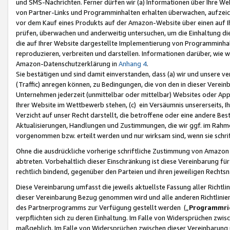
und SMS-Nachrichten. Ferner dürfen wir (a) Informationen über Ihre We
von Partner-Links und Programminhalten erhalten überwachen, aufzei
vor dem Kauf eines Produkts auf der Amazon-Website über einen auf Ih
prüfen, überwachen und anderweitig untersuchen, um die Einhaltung dies
die auf Ihrer Website dargestellte Implementierung von Programminhalt
reproduzieren, verbreiten und darstellen. Informationen darüber, wie w
Amazon-Datenschutzerklärung in
Anhang 4
.
Sie bestätigen und sind damit einverstanden, dass (a) wir und unsere 
(Traffic) anregen können, zu Bedingungen, die von den in dieser Vere
Unternehmen jederzeit (unmittelbar oder mittelbar) Websites oder Appl
Ihrer Website im Wettbewerb stehen, (c) ein Versäumnis unsererseits, I
Verzicht auf unser Recht darstellt, die betroffene oder eine andere B
Aktualisierungen, Handlungen und Zustimmungen, die wir ggf. im Rahme
vorgenommen bzw. erteilt werden und nur wirksam sind, wenn sie schri
Ohne die ausdrückliche vorherige schriftliche Zustimmung von Amazon
abtreten. Vorbehaltlich dieser Einschränkung ist diese Vereinbarung f
rechtlich bindend, gegenüber den Parteien und ihren jeweiligen Rech
Diese Vereinbarung umfasst die jeweils aktuellste Fassung aller Richtli
dieser Vereinbarung Bezug genommen wird und alle anderen Richtlinie
des Partnerprogramms zur Verfügung gestellt werden („
Programmric
verpflichten sich zu deren Einhaltung. Im Falle von Widersprüchen zwi
maßgeblich. Im Falle von Widersprüchen zwischen dieser Vereinbarun