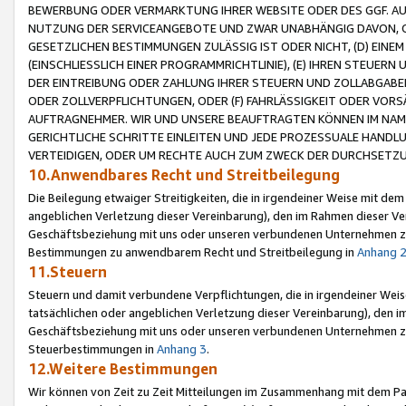
BEWERBUNG ODER VERMARKTUNG IHRER WEBSITE ODER DES GGF. AUF 
NUTZUNG DER SERVICEANGEBOTE UND ZWAR UNABHÄNGIG DAVON, O
GESETZLICHEN BESTIMMUNGEN ZULÄSSIG IST ODER NICHT, (D) EINE
(EINSCHLIESSLICH EINER PROGRAMMRICHTLINIE), (E) IHREN STEUER
DER EINTREIBUNG ODER ZAHLUNG IHRER STEUERN UND ZOLLABGAB
ODER ZOLLVERPFLICHTUNGEN, ODER (F) FAHRLÄSSIGKEIT ODER VORS
AUFTRAGNEHMER. WIR UND UNSERE BEAUFTRAGTEN KÖNNEN IM NAME
GERICHTLICHE SCHRITTE EINLEITEN UND JEDE PROZESSUALE HAND
VERTEIDIGEN, ODER UM RECHTE AUCH ZUM ZWECK DER DURCHSETZU
10.Anwendbares Recht und Streitbeilegung
Die Beilegung etwaiger Streitigkeiten, die in irgendeiner Weise mit de
angeblichen Verletzung dieser Vereinbarung), den im Rahmen dieser Ve
Geschäftsbeziehung mit uns oder unseren verbundenen Unternehmen zu
Bestimmungen zu anwendbarem Recht und Streitbeilegung in
Anhang 
11.Steuern
Steuern und damit verbundene Verpflichtungen, die in irgendeiner Wei
tatsächlichen oder angeblichen Verletzung dieser Vereinbarung), den 
Geschäftsbeziehung mit uns oder unseren verbundenen Unternehmen z
Steuerbestimmungen in
Anhang 3
.
12.Weitere Bestimmungen
Wir können von Zeit zu Zeit Mitteilungen im Zusammenhang mit dem Par