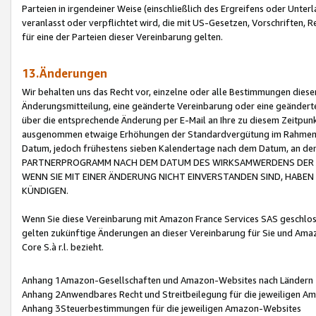
Parteien in irgendeiner Weise (einschließlich des Ergreifens oder Unt
veranlasst oder verpflichtet wird, die mit US-Gesetzen, Vorschriften,
für eine der Parteien dieser Vereinbarung gelten.
13.Änderungen
Wir behalten uns das Recht vor, einzelne oder alle Bestimmungen diese
Änderungsmitteilung, eine geänderte Vereinbarung oder eine geänderte 
über die entsprechende Änderung per E-Mail an Ihre zu diesem Zeitpun
ausgenommen etwaige Erhöhungen der Standardvergütung im Rahmen
Datum, jedoch frühestens sieben Kalendertage nach dem Datum, an de
PARTNERPROGRAMM NACH DEM DATUM DES WIRKSAMWERDENS DER Ä
WENN SIE MIT EINER ÄNDERUNG NICHT EINVERSTANDEN SIND, HABEN S
KÜNDIGEN.
Wenn Sie diese Vereinbarung mit Amazon France Services SAS geschlo
gelten zukünftige Änderungen an dieser Vereinbarung für Sie und Ama
Core S.à r.l. bezieht.
Anhang 1Amazon-Gesellschaften und Amazon-Websites nach Ländern
Anhang 2Anwendbares Recht und Streitbeilegung für die jeweiligen 
Anhang 3Steuerbestimmungen für die jeweiligen Amazon-Websites