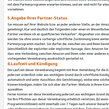
mit dem Partnerprogramm erwarten können, und wir sind nicht für etwa
vornehmen.
5.Angabe Ihres Partner-Status
Sie müssen auf Ihrer Website bzw. an jeder anderen Stelle, an der Am
genehmigt, klar und deutlich den folgenden oder einen im Wesentlichen
Partner verdiene ich an qualifizierten Verkäufen“. Abgesehen von die
werden Sie ohne unsere vorherige schriftliche Zustimmung keine weite
Partnerprogramm machen. Sie dürfen die zwischen uns und Ihnen best
(einschließlich der expliziten oder impliziten Aussage, dass Amazon Si
dass eine Verbindung zwischen Amazon und Ihnen oder einer anderen natü
vorliegenden Vereinbarung ausdrücklich gestattet ist.
6.Laufzeit und Kündigung
Die Laufzeit dieser Vereinbarung beginnt mit Ihrer Anmeldung für die 
jederzeit ordentlich oder aus wichtigem Grund durch schriftliche Kündi
automatisch und unter Ausschluss des Gerichtswegs), wobei eine solch
können kündigen, indem Sie sich über die Partner-Website in Ihrem Ko
auswählen.
Ferner können wir diese Vereinbarung jederzeit aus wichtigem Grund dur
Sie Ihre Pflichten aus dieser Vereinbarung erheblich verletzen; (b) wen
Programmrichtlinien) nicht innerhalb von 7 Tagen nach unserer Benachr
oder Haftungsansprüchen im Zusammenhang mit Ihrer Teilnahme am Pa