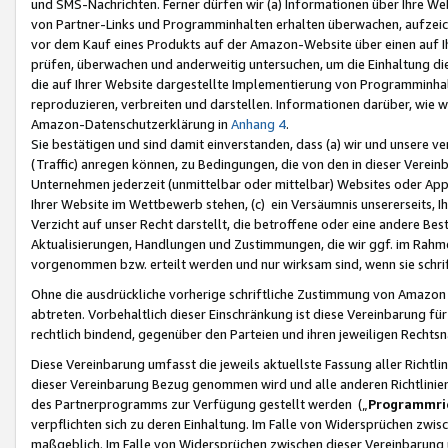
und SMS-Nachrichten. Ferner dürfen wir (a) Informationen über Ihre We
von Partner-Links und Programminhalten erhalten überwachen, aufzei
vor dem Kauf eines Produkts auf der Amazon-Website über einen auf Ih
prüfen, überwachen und anderweitig untersuchen, um die Einhaltung dies
die auf Ihrer Website dargestellte Implementierung von Programminhalt
reproduzieren, verbreiten und darstellen. Informationen darüber, wie w
Amazon-Datenschutzerklärung in
Anhang 4
.
Sie bestätigen und sind damit einverstanden, dass (a) wir und unsere 
(Traffic) anregen können, zu Bedingungen, die von den in dieser Vere
Unternehmen jederzeit (unmittelbar oder mittelbar) Websites oder Appl
Ihrer Website im Wettbewerb stehen, (c) ein Versäumnis unsererseits, I
Verzicht auf unser Recht darstellt, die betroffene oder eine andere B
Aktualisierungen, Handlungen und Zustimmungen, die wir ggf. im Rahme
vorgenommen bzw. erteilt werden und nur wirksam sind, wenn sie schri
Ohne die ausdrückliche vorherige schriftliche Zustimmung von Amazon
abtreten. Vorbehaltlich dieser Einschränkung ist diese Vereinbarung f
rechtlich bindend, gegenüber den Parteien und ihren jeweiligen Rech
Diese Vereinbarung umfasst die jeweils aktuellste Fassung aller Richtli
dieser Vereinbarung Bezug genommen wird und alle anderen Richtlinie
des Partnerprogramms zur Verfügung gestellt werden („
Programmric
verpflichten sich zu deren Einhaltung. Im Falle von Widersprüchen zwi
maßgeblich. Im Falle von Widersprüchen zwischen dieser Vereinbarun