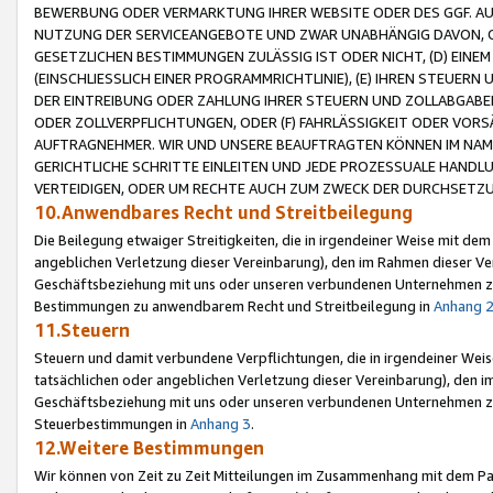
BEWERBUNG ODER VERMARKTUNG IHRER WEBSITE ODER DES GGF. AUF 
NUTZUNG DER SERVICEANGEBOTE UND ZWAR UNABHÄNGIG DAVON, O
GESETZLICHEN BESTIMMUNGEN ZULÄSSIG IST ODER NICHT, (D) EINE
(EINSCHLIESSLICH EINER PROGRAMMRICHTLINIE), (E) IHREN STEUER
DER EINTREIBUNG ODER ZAHLUNG IHRER STEUERN UND ZOLLABGAB
ODER ZOLLVERPFLICHTUNGEN, ODER (F) FAHRLÄSSIGKEIT ODER VORS
AUFTRAGNEHMER. WIR UND UNSERE BEAUFTRAGTEN KÖNNEN IM NAME
GERICHTLICHE SCHRITTE EINLEITEN UND JEDE PROZESSUALE HAND
VERTEIDIGEN, ODER UM RECHTE AUCH ZUM ZWECK DER DURCHSETZU
10.Anwendbares Recht und Streitbeilegung
Die Beilegung etwaiger Streitigkeiten, die in irgendeiner Weise mit de
angeblichen Verletzung dieser Vereinbarung), den im Rahmen dieser Ve
Geschäftsbeziehung mit uns oder unseren verbundenen Unternehmen zu
Bestimmungen zu anwendbarem Recht und Streitbeilegung in
Anhang 
11.Steuern
Steuern und damit verbundene Verpflichtungen, die in irgendeiner Wei
tatsächlichen oder angeblichen Verletzung dieser Vereinbarung), den 
Geschäftsbeziehung mit uns oder unseren verbundenen Unternehmen z
Steuerbestimmungen in
Anhang 3
.
12.Weitere Bestimmungen
Wir können von Zeit zu Zeit Mitteilungen im Zusammenhang mit dem Par