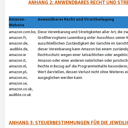
ANHANG 2: ANWENDBARES RECHT UND STRE
Amazon-
Anwendbares Recht und Streitbeilegung
Website
amazon.com.be,
Diese Vereinbarung und Streitigkeiten aller Art, die 
amazon.fr,
Großherzogtums Luxemburg unter Ausschluss seiner Kol
amazon.de,
ausschließlichen Zuständigkeit der Gerichte im Geri
audible.de,
dieser Vereinbarung kann Amazon bei einem zuständig
amazon.ie
Rechtsschutz wegen einer tatsächlichen oder angebli
amazon.it,
Amazon oder einer anderen natürlichen oder juristisc
amazon.nl,
Rechte in Bezug auf die Programminhalte besonderer,
amazon.pl,
Wert darstellen, dessen Verlust nicht ohne Weiteres e
amazon.es,
ausgeglichen werden kann.
amazon.se,
amazon.co.uk,
audible.co.uk
ANHANG 3: STEUERBESTIMMUNGEN FÜR DIE JEWEIL