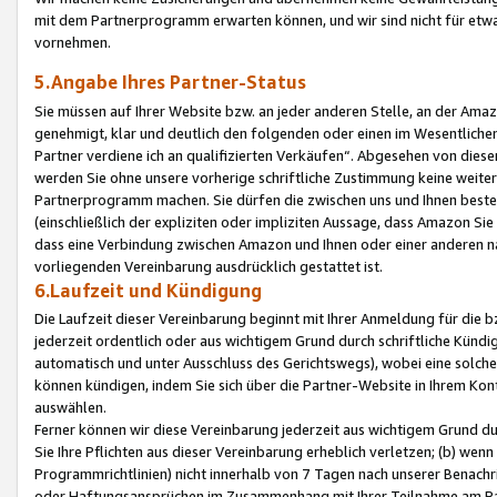
mit dem Partnerprogramm erwarten können, und wir sind nicht für etwa
vornehmen.
5.Angabe Ihres Partner-Status
Sie müssen auf Ihrer Website bzw. an jeder anderen Stelle, an der Am
genehmigt, klar und deutlich den folgenden oder einen im Wesentlichen
Partner verdiene ich an qualifizierten Verkäufen“. Abgesehen von die
werden Sie ohne unsere vorherige schriftliche Zustimmung keine weite
Partnerprogramm machen. Sie dürfen die zwischen uns und Ihnen best
(einschließlich der expliziten oder impliziten Aussage, dass Amazon Si
dass eine Verbindung zwischen Amazon und Ihnen oder einer anderen natü
vorliegenden Vereinbarung ausdrücklich gestattet ist.
6.Laufzeit und Kündigung
Die Laufzeit dieser Vereinbarung beginnt mit Ihrer Anmeldung für die 
jederzeit ordentlich oder aus wichtigem Grund durch schriftliche Kündi
automatisch und unter Ausschluss des Gerichtswegs), wobei eine solch
können kündigen, indem Sie sich über die Partner-Website in Ihrem Ko
auswählen.
Ferner können wir diese Vereinbarung jederzeit aus wichtigem Grund dur
Sie Ihre Pflichten aus dieser Vereinbarung erheblich verletzen; (b) wen
Programmrichtlinien) nicht innerhalb von 7 Tagen nach unserer Benachr
oder Haftungsansprüchen im Zusammenhang mit Ihrer Teilnahme am Pa