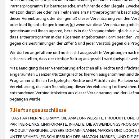
Partnerprogramm für betrügerische, irreführende oder illegale Zwecke
Amazon durch Sie oder Ihre Teilnahme am Partnerprogramm beschädig
dieser Vereinbarung oder den gemäß dieser Vereinbarung von den Vertr
oder künftig unterliegen könnte; (g) wenn wir diese Vereinbarung mit I
gemeinsam mit Ihnen agieren, bereits in der Vergangenheit, gleich aus
das Partnerprogramm in der allgemein angebotenen Form beenden. Vors
gegen die Bestimmungen der Ziffer 5 und jeder Verstoß gegen die Prog
Wir dürfen angefallene und noch nicht ausgezahlte Vergütungen nach 
sicherzustellen, dass der richtige Betrag ausgezahlt wird (beispielsw
Mit Beendigung dieser Vereinbarung erlöschen alle Rechte und Pflichte
eingeräumten Lizenzen/Nutzungsrechte; hiervon ausgenommen sind die in 
Programmrichtlinien festgelegten Rechte und Pflichten der Parteien sow
Vereinbarung, die nach Beendigung dieser Vereinbarung fortbestehen. D
entstandenen Verbindlichkeiten aus dieser Vereinbarung und der Haft
begangen wurde.
7.Haftungsausschlüsse
DAS PARTNERPROGRAMM, DIE AMAZON-WEBSITE, PRODUKTE UND DI
PARTNER-LINKS, LINKFORMATE, INHALTE, DIE ANWENDUNGSPROGR
PRODUKTWERBUNG, UNSERE DOMAIN-NAMEN, MARKEN UND LOGOS S
UNTERNEHMEN (EINSCHLIESSLICH DER AMAZON-MARKEN) UND DIE GE