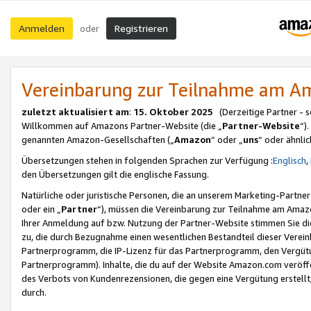
Anmelden
Registrieren
oder
Vereinbarung zur Teilnahme am 
zuletzt aktualisiert am
:
15. Oktober 2025
(Derzeitige Partner - 
Willkommen auf Amazons Partner-Website (die „
Partner-Website
“)
genannten Amazon-Gesellschaften („
Amazon
“ oder „
uns
“ oder ähnli
Übersetzungen stehen in folgenden Sprachen zur Verfügung :
Englisch
,
den Übersetzungen gilt die englische Fassung.
Natürliche oder juristische Personen, die an unserem Marketing-Partn
oder ein „
Partner
“), müssen die Vereinbarung zur Teilnahme am Ama
Ihrer Anmeldung auf bzw. Nutzung der Partner-Website stimmen Sie die
zu, die durch Bezugnahme einen wesentlichen Bestandteil dieser Verei
Partnerprogramm, die IP-Lizenz für das Partnerprogramm, den Vergütu
Partnerprogramm). Inhalte, die du auf der Website Amazon.com veröffe
des Verbots von Kundenrezensionen, die gegen eine Vergütung erstellt, 
durch.