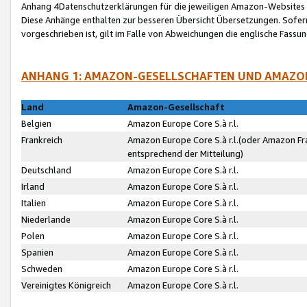
Anhang 4Datenschutzerklärungen für die jeweiligen Amazon-Websites
Diese Anhänge enthalten zur besseren Übersicht Übersetzungen. Sofe
vorgeschrieben ist, gilt im Falle von Abweichungen die englische Fass
ANHANG 1: AMAZON-GESELLSCHAFTEN UND AMAZO
Land
Amazon-Gesellschaft
Belgien
Amazon Europe Core S.à r.l.
Frankreich
Amazon Europe Core S.à r.l.(oder Amazon Fr
entsprechend der Mitteilung)
Deutschland
Amazon Europe Core S.à r.l.
Irland
Amazon Europe Core S.à r.l.
Italien
Amazon Europe Core S.à r.l.
Niederlande
Amazon Europe Core S.à r.l.
Polen
Amazon Europe Core S.à r.l.
Spanien
Amazon Europe Core S.à r.l.
Schweden
Amazon Europe Core S.à r.l.
Vereinigtes Königreich
Amazon Europe Core S.à r.l.