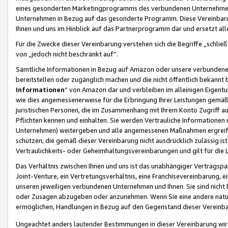
eines gesonderten Marketingprogramms des verbundenen Unternehmens
Unternehmen in Bezug auf das gesonderte Programm. Diese Vereinbarung
Ihnen und uns im Hinblick auf das Partnerprogramm dar und ersetzt al
Für die Zwecke dieser Vereinbarung verstehen sich die Begriffe „schließ
von „jedoch nicht beschränkt auf“.
Sämtliche Informationen in Bezug auf Amazon oder unsere verbunde
bereitstellen oder zugänglich machen und die nicht öffentlich bekannt bz
Informationen
“ von Amazon dar und verbleiben im alleinigen Eigent
wie dies angemessenerweise für die Erbringung Ihrer Leistungen gemäß d
juristischen Personen, die im Zusammenhang mit Ihrem Konto Zugriff au
Pflichten kennen und einhalten. Sie werden Vertrauliche Informationen 
Unternehmen) weitergeben und alle angemessenen Maßnahmen ergreifen
schützen, die gemäß dieser Vereinbarung nicht ausdrücklich zulässig is
Vertraulichkeits- oder Geheimhaltungsvereinbarungen und gilt für die
Das Verhältnis zwischen Ihnen und uns ist das unabhängiger Vertragspa
Joint-Venture, ein Vertretungsverhältnis, eine Franchisevereinbarung, 
unseren jeweiligen verbundenen Unternehmen und Ihnen. Sie sind ni
oder Zusagen abzugeben oder anzunehmen. Wenn Sie eine andere natürli
ermöglichen, Handlungen in Bezug auf den Gegenstand dieser Vereinbar
Ungeachtet anders lautender Bestimmungen in dieser Vereinbarung wird