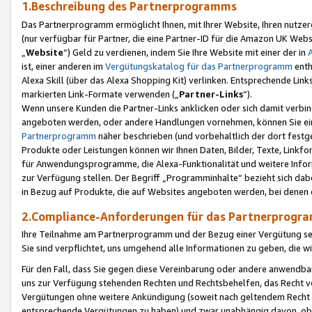
1.Beschreibung des Partnerprogramms
Das Partnerprogramm ermöglicht Ihnen, mit Ihrer Website, Ihren nutzer
(nur verfügbar für Partner, die eine Partner-ID für die Amazon UK We
„
Website
“) Geld zu verdienen, indem Sie Ihre Website mit einer der in
ist, einer anderen im
Vergütungskatalog für das Partnerprogramm
enth
Alexa Skill (über das Alexa Shopping Kit) verlinken. Entsprechende Lin
markierten Link-Formate verwenden („
Partner-Links
“).
Wenn unsere Kunden die Partner-Links anklicken oder sich damit verbi
angeboten werden, oder andere Handlungen vornehmen, können Sie eine
Partnerprogramm
näher beschrieben (und vorbehaltlich der dort festg
Produkte oder Leistungen können wir Ihnen Daten, Bilder, Texte, Linkfo
für Anwendungsprogramme, die Alexa-Funktionalität und weitere Inf
zur Verfügung stellen. Der Begriff „Programminhalte“ bezieht sich dabe
in Bezug auf Produkte, die auf Websites angeboten werden, bei denen 
2.Compliance-Anforderungen für das Partnerprog
Ihre Teilnahme am Partnerprogramm und der Bezug einer Vergütung setz
Sie sind verpflichtet, uns umgehend alle Informationen zu geben, die w
Für den Fall, dass Sie gegen diese Vereinbarung oder andere anwendba
uns zur Verfügung stehenden Rechten und Rechtsbehelfen, das Recht vo
Vergütungen ohne weitere Ankündigung (soweit nach geltendem Recht z
entsprechende Vergütungen zu haben) und zwar unabhängig davon, ob 