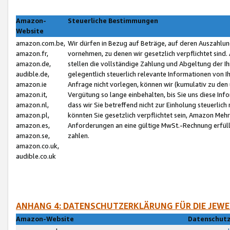
Amazon-
Steuerliche Bestimmungen
Website
amazon.com.be,
Wir dürfen in Bezug auf Beträge, auf deren Auszahlun
amazon.fr,
vornehmen, zu denen wir gesetzlich verpflichtet sind
amazon.de,
stellen die vollständige Zahlung und Abgeltung der 
audible.de,
gelegentlich steuerlich relevante Informationen von I
amazon.ie
Anfrage nicht vorlegen, können wir (kumulativ zu de
amazon.it,
Vergütung so lange einbehalten, bis Sie uns diese Inf
amazon.nl,
dass wir Sie betreffend nicht zur Einholung steuerlich 
amazon.pl,
könnten Sie gesetzlich verpflichtet sein, Amazon Meh
amazon.es,
Anforderungen an eine gültige MwSt.-Rechnung erfüllt
amazon.se,
zahlen.
amazon.co.uk,
audible.co.uk
ANHANG 4: DATENSCHUTZERKLÄRUNG FÜR DIE JEWE
Amazon-Website
Datenschutz