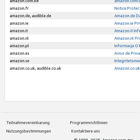
amazon.com.be
amazon.com.b
amazon.fr
Notice:Protec
amazon.de, audible.de
Amazon.de Da
amazon.ie
Amazon.ie Pri
amazon.it
Amazon.it Inf
amazon.nl
Amazon.nl Pri
amazon.pl
Informacja O
amazon.es
Aviso de Priv
amazon.se
Integritetsm
amazon.co.uk, audible.co.uk
Amazon.co.uk 
Teilnahmevereinbarung
Programmrichtlinien
Nutzungsbestimmungen
Kontaktiere uns