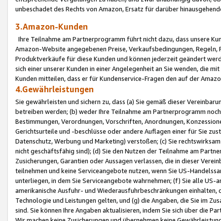
unbeschadet des Rechts von Amazon, Ersatz für darüber hinausgehen
3.Amazon-Kunden
Ihre Teilnahme am Partnerprogramm führt nicht dazu, dass unsere Kun
Amazon-Website angegebenen Preise, Verkaufsbedingungen, Regeln, Ri
Produktverkäufe für diese Kunden und können jederzeit geändert werde
sich einer unserer Kunden in einer Angelegenheit an Sie wenden, die 
Kunden mitteilen, dass er für Kundenservice-Fragen den auf der Ama
4.Gewährleistungen
Sie gewährleisten und sichern zu, dass (a) Sie gemäß dieser Vereinba
betreiben werden; (b) weder Ihre Teilnahme am Partnerprogramm noch d
Bestimmungen, Verordnungen, Vorschriften, Anordnungen, Konzessionen,
Gerichtsurteile und -beschlüsse oder andere Auflagen einer für Sie zu
Datenschutz, Werbung und Marketing) verstoßen; (c) Sie rechtswirksam 
nicht geschäftsfähig sind); (d) Sie den Nutzen der Teilnahme am Partne
Zusicherungen, Garantien oder Aussagen verlassen, die in dieser Verein
teilnehmen und keine Serviceangebote nutzen, wenn Sie US-Handelssa
unterliegen, in dem Sie Serviceangebote wahrnehmen; (f) Sie alle US
amerikanische Ausfuhr- und Wiederausfuhrbeschränkungen einhalten, 
Technologie und Leistungen gelten, und (g) die Angaben, die Sie im 
sind. Sie können Ihre Angaben aktualisieren, indem Sie sich über die 
Wir machen keine Zusicherungen und übernehmen keine Gewährleistun