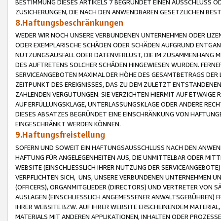
BESTIMMUNG DIESES ARTIKELS 7 BEGRÜNDET EINEN AUSSCHLUSS 
ZUSICHERUNGEN, DIE NACH DEN ANWENDBAREN GESETZLICHEN BE
8.Haftungsbeschränkungen
WEDER WIR NOCH UNSERE VERBUNDENEN UNTERNEHMEN ODER LIZEN
ODER EXEMPLARISCHE SCHÄDEN ODER SCHÄDEN AUFGRUND ENTGANG
NUTZUNGSAUSFALL ODER DATENVERLUST, DIE IM ZUSAMMENHANG MI
DES AUFTRETENS SOLCHER SCHÄDEN HINGEWIESEN WURDEN. FERN
SERVICEANGEBOTEN MAXIMAL DER HÖHE DES GESAMTBETRAGS DER 
ZEITPUNKT DES EREIGNISSES, DAS ZU DEM ZULETZT ENTSTANDENE
ZAHLENDEN VERGÜTUNGEN. SIE VERZICHTEN HIERMIT AUF ETWAIGE 
AUF ERFÜLLUNGSKLAGE, UNTERLASSUNGSKLAGE ODER ANDERE RECHT
DIESES ABSATZES BEGRÜNDET EINE EINSCHRÄNKUNG VON HAFTUNG
EINGESCHRÄNKT WERDEN KÖNNEN.
9.Haftungsfreistellung
SOFERN UND SOWEIT EIN HAFTUNGSAUSSCHLUSS NACH DEN ANWENDB
HAFTUNG FÜR ANGELEGENHEITEN AUS, DIE UNMITTELBAR ODER MITT
WEBSITE (EINSCHLIESSLICH IHRER NUTZUNG DER SERVICEANGEBOTE)
VERPFLICHTEN SICH, UNS, UNSERE VERBUNDENEN UNTERNEHMEN UN
(OFFICERS), ORGANMITGLIEDER (DIRECTORS) UND VERTRETER VON 
AUSLAGEN (EINSCHLIESSLICH ANGEMESSENER ANWALTSGEBÜHREN) FR
IHRER WEBSITE BZW. AUF IHRER WEBSITE ERSCHEINENDEM MATERIAL
MATERIALS MIT ANDEREN APPLIKATIONEN, INHALTEN ODER PROZESSE