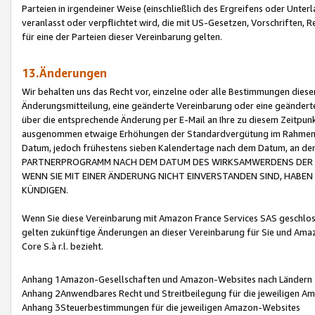
Parteien in irgendeiner Weise (einschließlich des Ergreifens oder Unt
veranlasst oder verpflichtet wird, die mit US-Gesetzen, Vorschriften,
für eine der Parteien dieser Vereinbarung gelten.
13.Änderungen
Wir behalten uns das Recht vor, einzelne oder alle Bestimmungen diese
Änderungsmitteilung, eine geänderte Vereinbarung oder eine geänderte 
über die entsprechende Änderung per E-Mail an Ihre zu diesem Zeitpun
ausgenommen etwaige Erhöhungen der Standardvergütung im Rahmen
Datum, jedoch frühestens sieben Kalendertage nach dem Datum, an de
PARTNERPROGRAMM NACH DEM DATUM DES WIRKSAMWERDENS DER Ä
WENN SIE MIT EINER ÄNDERUNG NICHT EINVERSTANDEN SIND, HABEN S
KÜNDIGEN.
Wenn Sie diese Vereinbarung mit Amazon France Services SAS geschlo
gelten zukünftige Änderungen an dieser Vereinbarung für Sie und Ama
Core S.à r.l. bezieht.
Anhang 1Amazon-Gesellschaften und Amazon-Websites nach Ländern
Anhang 2Anwendbares Recht und Streitbeilegung für die jeweiligen 
Anhang 3Steuerbestimmungen für die jeweiligen Amazon-Websites