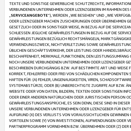
TEXTE UND SONSTIGE GEWERBLICHE SCHUTZRECHTE, INFORMATIONE
VERBUNDENEN UNTERNEHMEN ODER LIZENZGEBERN IM RAHMEN DES
„
SERVICEANGEBOTE
“), WERDEN „WIE BESEHEN“ UND „WIE VERFÜ
ODER LIZENZGEBER MACHEN ZUSICHERUNGEN ODER ÜBERNEHMEN GEW
GESETZLICH ODER IN SONSTIGER WEISE, IN BEZUG AUF DIE SERVI
SCHLIESSEN JEGLICHE GEWÄHRLEISTUNGEN IN BEZUG AUF DIE SERVI
GEWÄHRLEISTUNGEN BEZÜGLICH RECHTSMÄNGELN, MARKTGÄNGIGKEIT
VERWENDUNGSZWECK, NICHTVERLETZUNG SOWIE GEWÄHRLEISTUNGEN 
ÜBLICHEN GESCHÄFTSVERKEHR, DER LEISTUNG ODER HANDELSBRÄUCH
BESCHAFFENHEIT, MERKMALE, FUNKTIONEN, DEN LEISTUNGSUMFANG 
NOCH UNSERE VERBUNDENEN UNTERNEHMEN ODER LIZENZGEBER GEWÄ
BESCHRIEBEN DURCHGÄNGIG BZW. AUF BESTIMMTE ART UND WEISE
KORREKT, FEHLERFREI ODER FREI VON SCHÄDLICHEN KOMPONENTEN
HAFTEN FÜR: (A) FEHLER, UNGENAUIGKEITEN, VIREN, SCHADSOFTW
SYSTEMABSTÜRZE; ODER (B) UNBERECHTIGTE ZUGRIFFE AUF BZW. 
WEBSITE ODER VON DATEN, BILDERN, TEXTEN ODER SONSTIGEN INF
ODER EINER ANDEREN NATÜRLICHEN ODER JURISTISCHEN PERSON OD
GEWÄHRLEISTUNGSANSPRÜCHE, ES SEIN DENN, DIESE SIND IN DIES
UNSERE VERBUNDENEN UNTERNEHMEN ODER LIZENZGEBER FÜR EN
AUFGRUND (X) DES VERLUSTS VON VORAUSSICHTLICHEN GEWINNEN
VORTEILEN SOWIE (Y) VON INVESTITIONEN, AUFWENDUNGEN ODER VE
PARTNERPROGRAMM VORNEHMEN BZW. ÜBERNEHMEN ODER (Z) DER 