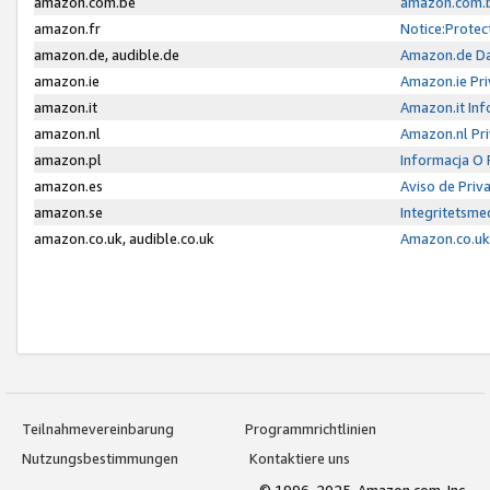
amazon.com.be
amazon.com.b
amazon.fr
Notice:Protec
amazon.de, audible.de
Amazon.de Da
amazon.ie
Amazon.ie Pri
amazon.it
Amazon.it Inf
amazon.nl
Amazon.nl Pri
amazon.pl
Informacja O
amazon.es
Aviso de Priv
amazon.se
Integritetsm
amazon.co.uk, audible.co.uk
Amazon.co.uk 
Teilnahmevereinbarung
Programmrichtlinien
Nutzungsbestimmungen
Kontaktiere uns