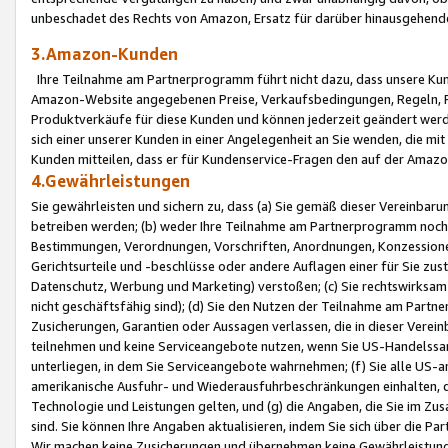
unbeschadet des Rechts von Amazon, Ersatz für darüber hinausgehen
3.Amazon-Kunden
Ihre Teilnahme am Partnerprogramm führt nicht dazu, dass unsere Kun
Amazon-Website angegebenen Preise, Verkaufsbedingungen, Regeln, Ri
Produktverkäufe für diese Kunden und können jederzeit geändert werde
sich einer unserer Kunden in einer Angelegenheit an Sie wenden, die 
Kunden mitteilen, dass er für Kundenservice-Fragen den auf der Ama
4.Gewährleistungen
Sie gewährleisten und sichern zu, dass (a) Sie gemäß dieser Vereinba
betreiben werden; (b) weder Ihre Teilnahme am Partnerprogramm noch d
Bestimmungen, Verordnungen, Vorschriften, Anordnungen, Konzessionen,
Gerichtsurteile und -beschlüsse oder andere Auflagen einer für Sie zu
Datenschutz, Werbung und Marketing) verstoßen; (c) Sie rechtswirksam 
nicht geschäftsfähig sind); (d) Sie den Nutzen der Teilnahme am Partne
Zusicherungen, Garantien oder Aussagen verlassen, die in dieser Verein
teilnehmen und keine Serviceangebote nutzen, wenn Sie US-Handelssa
unterliegen, in dem Sie Serviceangebote wahrnehmen; (f) Sie alle US
amerikanische Ausfuhr- und Wiederausfuhrbeschränkungen einhalten, 
Technologie und Leistungen gelten, und (g) die Angaben, die Sie im 
sind. Sie können Ihre Angaben aktualisieren, indem Sie sich über die 
Wir machen keine Zusicherungen und übernehmen keine Gewährleistun