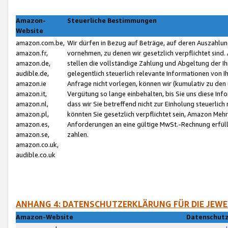
Amazon-
Steuerliche Bestimmungen
Website
amazon.com.be,
Wir dürfen in Bezug auf Beträge, auf deren Auszahlun
amazon.fr,
vornehmen, zu denen wir gesetzlich verpflichtet sind
amazon.de,
stellen die vollständige Zahlung und Abgeltung der 
audible.de,
gelegentlich steuerlich relevante Informationen von I
amazon.ie
Anfrage nicht vorlegen, können wir (kumulativ zu de
amazon.it,
Vergütung so lange einbehalten, bis Sie uns diese Inf
amazon.nl,
dass wir Sie betreffend nicht zur Einholung steuerlich 
amazon.pl,
könnten Sie gesetzlich verpflichtet sein, Amazon Meh
amazon.es,
Anforderungen an eine gültige MwSt.-Rechnung erfüllt
amazon.se,
zahlen.
amazon.co.uk,
audible.co.uk
ANHANG 4: DATENSCHUTZERKLÄRUNG FÜR DIE JEWE
Amazon-Website
Datenschutz