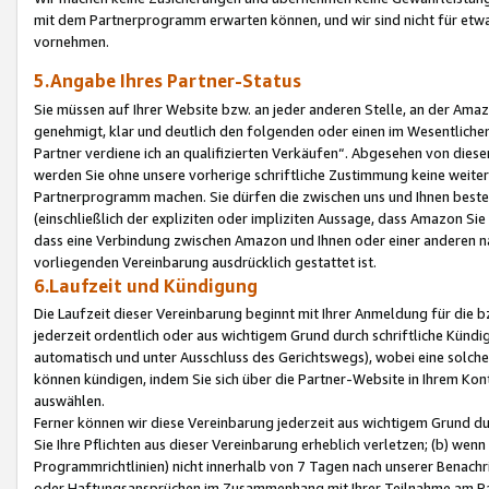
mit dem Partnerprogramm erwarten können, und wir sind nicht für etwa
vornehmen.
5.Angabe Ihres Partner-Status
Sie müssen auf Ihrer Website bzw. an jeder anderen Stelle, an der Am
genehmigt, klar und deutlich den folgenden oder einen im Wesentlichen
Partner verdiene ich an qualifizierten Verkäufen“. Abgesehen von die
werden Sie ohne unsere vorherige schriftliche Zustimmung keine weite
Partnerprogramm machen. Sie dürfen die zwischen uns und Ihnen best
(einschließlich der expliziten oder impliziten Aussage, dass Amazon Si
dass eine Verbindung zwischen Amazon und Ihnen oder einer anderen natü
vorliegenden Vereinbarung ausdrücklich gestattet ist.
6.Laufzeit und Kündigung
Die Laufzeit dieser Vereinbarung beginnt mit Ihrer Anmeldung für die 
jederzeit ordentlich oder aus wichtigem Grund durch schriftliche Kündi
automatisch und unter Ausschluss des Gerichtswegs), wobei eine solch
können kündigen, indem Sie sich über die Partner-Website in Ihrem Ko
auswählen.
Ferner können wir diese Vereinbarung jederzeit aus wichtigem Grund dur
Sie Ihre Pflichten aus dieser Vereinbarung erheblich verletzen; (b) wen
Programmrichtlinien) nicht innerhalb von 7 Tagen nach unserer Benachr
oder Haftungsansprüchen im Zusammenhang mit Ihrer Teilnahme am Pa