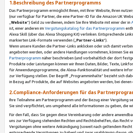
1.Beschreibung des Partnerprogramms
Das Partnerprogramm ermöglicht Ihnen, mit Ihrer Website, Ihren nutzer
(nur verfügbar für Partner, die eine Partner-ID für die Amazon UK We
„
Website
“) Geld zu verdienen, indem Sie Ihre Website mit einer der in
ist, einer anderen im
Vergütungskatalog für das Partnerprogramm
enth
Alexa Skill (über das Alexa Shopping Kit) verlinken. Entsprechende Lin
markierten Link-Formate verwenden („
Partner-Links
“).
Wenn unsere Kunden die Partner-Links anklicken oder sich damit verbi
angeboten werden, oder andere Handlungen vornehmen, können Sie eine
Partnerprogramm
näher beschrieben (und vorbehaltlich der dort festg
Produkte oder Leistungen können wir Ihnen Daten, Bilder, Texte, Linkfo
für Anwendungsprogramme, die Alexa-Funktionalität und weitere Inf
zur Verfügung stellen. Der Begriff „Programminhalte“ bezieht sich dabe
in Bezug auf Produkte, die auf Websites angeboten werden, bei denen 
2.Compliance-Anforderungen für das Partnerprog
Ihre Teilnahme am Partnerprogramm und der Bezug einer Vergütung setz
Sie sind verpflichtet, uns umgehend alle Informationen zu geben, die w
Für den Fall, dass Sie gegen diese Vereinbarung oder andere anwendba
uns zur Verfügung stehenden Rechten und Rechtsbehelfen, das Recht vo
Vergütungen ohne weitere Ankündigung (soweit nach geltendem Recht z
entsprechende Vergütungen zu haben) und zwar unabhängig davon, ob 