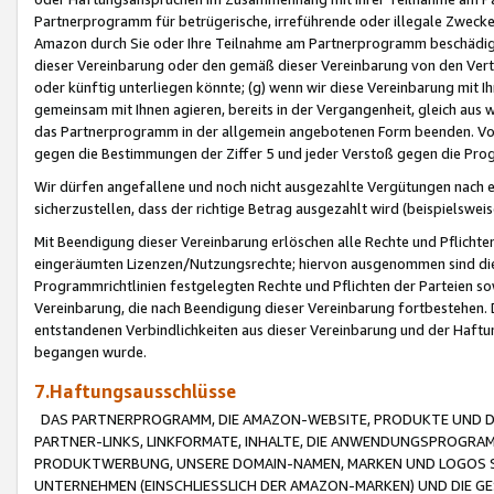
Partnerprogramm für betrügerische, irreführende oder illegale Zwecke
Amazon durch Sie oder Ihre Teilnahme am Partnerprogramm beschädig
dieser Vereinbarung oder den gemäß dieser Vereinbarung von den Vertr
oder künftig unterliegen könnte; (g) wenn wir diese Vereinbarung mit I
gemeinsam mit Ihnen agieren, bereits in der Vergangenheit, gleich aus
das Partnerprogramm in der allgemein angebotenen Form beenden. Vors
gegen die Bestimmungen der Ziffer 5 und jeder Verstoß gegen die Prog
Wir dürfen angefallene und noch nicht ausgezahlte Vergütungen nach 
sicherzustellen, dass der richtige Betrag ausgezahlt wird (beispielsw
Mit Beendigung dieser Vereinbarung erlöschen alle Rechte und Pflichte
eingeräumten Lizenzen/Nutzungsrechte; hiervon ausgenommen sind die in 
Programmrichtlinien festgelegten Rechte und Pflichten der Parteien sow
Vereinbarung, die nach Beendigung dieser Vereinbarung fortbestehen. D
entstandenen Verbindlichkeiten aus dieser Vereinbarung und der Haft
begangen wurde.
7.Haftungsausschlüsse
DAS PARTNERPROGRAMM, DIE AMAZON-WEBSITE, PRODUKTE UND DI
PARTNER-LINKS, LINKFORMATE, INHALTE, DIE ANWENDUNGSPROGR
PRODUKTWERBUNG, UNSERE DOMAIN-NAMEN, MARKEN UND LOGOS S
UNTERNEHMEN (EINSCHLIESSLICH DER AMAZON-MARKEN) UND DIE GE