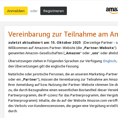
Anmelden
Registrieren
oder
Vereinbarung zur Teilnahme am 
zuletzt aktualisiert am
:
15. Oktober 2025
(Derzeitige Partner - 
Willkommen auf Amazons Partner-Website (die „
Partner-Website
“)
genannten Amazon-Gesellschaften („
Amazon
“ oder „
uns
“ oder ähnli
Übersetzungen stehen in folgenden Sprachen zur Verfügung :
Englisch
,
den Übersetzungen gilt die englische Fassung.
Natürliche oder juristische Personen, die an unserem Marketing-Partn
oder ein „
Partner
“), müssen die Vereinbarung zur Teilnahme am Ama
Ihrer Anmeldung auf bzw. Nutzung der Partner-Website stimmen Sie die
zu, die durch Bezugnahme einen wesentlichen Bestandteil dieser Verei
Partnerprogramm, die IP-Lizenz für das Partnerprogramm, den Vergütu
Partnerprogramm). Inhalte, die du auf der Website Amazon.com veröffe
des Verbots von Kundenrezensionen, die gegen eine Vergütung erstellt, 
durch.