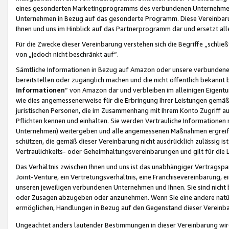
eines gesonderten Marketingprogramms des verbundenen Unternehmens
Unternehmen in Bezug auf das gesonderte Programm. Diese Vereinbarung
Ihnen und uns im Hinblick auf das Partnerprogramm dar und ersetzt al
Für die Zwecke dieser Vereinbarung verstehen sich die Begriffe „schließ
von „jedoch nicht beschränkt auf“.
Sämtliche Informationen in Bezug auf Amazon oder unsere verbunde
bereitstellen oder zugänglich machen und die nicht öffentlich bekannt bz
Informationen
“ von Amazon dar und verbleiben im alleinigen Eigent
wie dies angemessenerweise für die Erbringung Ihrer Leistungen gemäß d
juristischen Personen, die im Zusammenhang mit Ihrem Konto Zugriff au
Pflichten kennen und einhalten. Sie werden Vertrauliche Informationen 
Unternehmen) weitergeben und alle angemessenen Maßnahmen ergreifen
schützen, die gemäß dieser Vereinbarung nicht ausdrücklich zulässig is
Vertraulichkeits- oder Geheimhaltungsvereinbarungen und gilt für die
Das Verhältnis zwischen Ihnen und uns ist das unabhängiger Vertragspa
Joint-Venture, ein Vertretungsverhältnis, eine Franchisevereinbarung, 
unseren jeweiligen verbundenen Unternehmen und Ihnen. Sie sind ni
oder Zusagen abzugeben oder anzunehmen. Wenn Sie eine andere natürli
ermöglichen, Handlungen in Bezug auf den Gegenstand dieser Vereinbar
Ungeachtet anders lautender Bestimmungen in dieser Vereinbarung wird