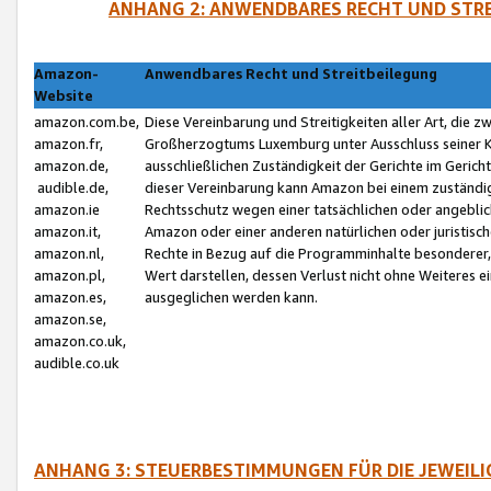
ANHANG 2: ANWENDBARES RECHT UND STRE
Amazon-
Anwendbares Recht und Streitbeilegung
Website
amazon.com.be,
Diese Vereinbarung und Streitigkeiten aller Art, die 
amazon.fr,
Großherzogtums Luxemburg unter Ausschluss seiner Kol
amazon.de,
ausschließlichen Zuständigkeit der Gerichte im Geri
audible.de,
dieser Vereinbarung kann Amazon bei einem zuständig
amazon.ie
Rechtsschutz wegen einer tatsächlichen oder angebli
amazon.it,
Amazon oder einer anderen natürlichen oder juristisc
amazon.nl,
Rechte in Bezug auf die Programminhalte besonderer,
amazon.pl,
Wert darstellen, dessen Verlust nicht ohne Weiteres e
amazon.es,
ausgeglichen werden kann.
amazon.se,
amazon.co.uk,
audible.co.uk
ANHANG 3: STEUERBESTIMMUNGEN FÜR DIE JEWEIL