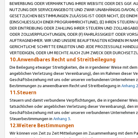
BEWERBUNG ODER VERMARKTUNG IHRER WEBSITE ODER DES GGF. AUF 
NUTZUNG DER SERVICEANGEBOTE UND ZWAR UNABHÄNGIG DAVON, O
GESETZLICHEN BESTIMMUNGEN ZULÄSSIG IST ODER NICHT, (D) EINE
(EINSCHLIESSLICH EINER PROGRAMMRICHTLINIE), (E) IHREN STEUER
DER EINTREIBUNG ODER ZAHLUNG IHRER STEUERN UND ZOLLABGAB
ODER ZOLLVERPFLICHTUNGEN, ODER (F) FAHRLÄSSIGKEIT ODER VORS
AUFTRAGNEHMER. WIR UND UNSERE BEAUFTRAGTEN KÖNNEN IM NAME
GERICHTLICHE SCHRITTE EINLEITEN UND JEDE PROZESSUALE HAND
VERTEIDIGEN, ODER UM RECHTE AUCH ZUM ZWECK DER DURCHSETZU
10.Anwendbares Recht und Streitbeilegung
Die Beilegung etwaiger Streitigkeiten, die in irgendeiner Weise mit de
angeblichen Verletzung dieser Vereinbarung), den im Rahmen dieser Ve
Geschäftsbeziehung mit uns oder unseren verbundenen Unternehmen zu
Bestimmungen zu anwendbarem Recht und Streitbeilegung in
Anhang 
11.Steuern
Steuern und damit verbundene Verpflichtungen, die in irgendeiner Wei
tatsächlichen oder angeblichen Verletzung dieser Vereinbarung), den 
Geschäftsbeziehung mit uns oder unseren verbundenen Unternehmen z
Steuerbestimmungen in
Anhang 3
.
12.Weitere Bestimmungen
Wir können von Zeit zu Zeit Mitteilungen im Zusammenhang mit dem Par