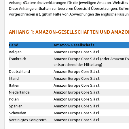
Anhang 4Datenschutzerklärungen für die jeweiligen Amazon-Websites
Diese Anhänge enthalten zur besseren Übersicht Übersetzungen. Sofe
vorgeschrieben ist, gilt im Falle von Abweichungen die englische Fass
ANHANG 1: AMAZON-GESELLSCHAFTEN UND AMAZO
Land
Amazon-Gesellschaft
Belgien
Amazon Europe Core S.à r.l.
Frankreich
Amazon Europe Core S.à r.l.(oder Amazon Fr
entsprechend der Mitteilung)
Deutschland
Amazon Europe Core S.à r.l.
Irland
Amazon Europe Core S.à r.l.
Italien
Amazon Europe Core S.à r.l.
Niederlande
Amazon Europe Core S.à r.l.
Polen
Amazon Europe Core S.à r.l.
Spanien
Amazon Europe Core S.à r.l.
Schweden
Amazon Europe Core S.à r.l.
Vereinigtes Königreich
Amazon Europe Core S.à r.l.