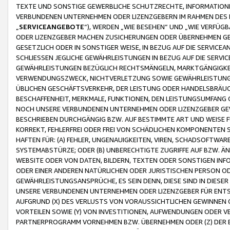
TEXTE UND SONSTIGE GEWERBLICHE SCHUTZRECHTE, INFORMATIONE
VERBUNDENEN UNTERNEHMEN ODER LIZENZGEBERN IM RAHMEN DES
„
SERVICEANGEBOTE
“), WERDEN „WIE BESEHEN“ UND „WIE VERFÜ
ODER LIZENZGEBER MACHEN ZUSICHERUNGEN ODER ÜBERNEHMEN GEW
GESETZLICH ODER IN SONSTIGER WEISE, IN BEZUG AUF DIE SERVI
SCHLIESSEN JEGLICHE GEWÄHRLEISTUNGEN IN BEZUG AUF DIE SERVI
GEWÄHRLEISTUNGEN BEZÜGLICH RECHTSMÄNGELN, MARKTGÄNGIGKEIT
VERWENDUNGSZWECK, NICHTVERLETZUNG SOWIE GEWÄHRLEISTUNGEN 
ÜBLICHEN GESCHÄFTSVERKEHR, DER LEISTUNG ODER HANDELSBRÄUCH
BESCHAFFENHEIT, MERKMALE, FUNKTIONEN, DEN LEISTUNGSUMFANG 
NOCH UNSERE VERBUNDENEN UNTERNEHMEN ODER LIZENZGEBER GEWÄ
BESCHRIEBEN DURCHGÄNGIG BZW. AUF BESTIMMTE ART UND WEISE
KORREKT, FEHLERFREI ODER FREI VON SCHÄDLICHEN KOMPONENTEN
HAFTEN FÜR: (A) FEHLER, UNGENAUIGKEITEN, VIREN, SCHADSOFTW
SYSTEMABSTÜRZE; ODER (B) UNBERECHTIGTE ZUGRIFFE AUF BZW. 
WEBSITE ODER VON DATEN, BILDERN, TEXTEN ODER SONSTIGEN INF
ODER EINER ANDEREN NATÜRLICHEN ODER JURISTISCHEN PERSON OD
GEWÄHRLEISTUNGSANSPRÜCHE, ES SEIN DENN, DIESE SIND IN DIES
UNSERE VERBUNDENEN UNTERNEHMEN ODER LIZENZGEBER FÜR EN
AUFGRUND (X) DES VERLUSTS VON VORAUSSICHTLICHEN GEWINNEN
VORTEILEN SOWIE (Y) VON INVESTITIONEN, AUFWENDUNGEN ODER VE
PARTNERPROGRAMM VORNEHMEN BZW. ÜBERNEHMEN ODER (Z) DER 