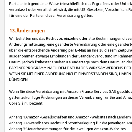
Parteien in irgendeiner Weise (einschließlich des Ergreifens oder Unt
veranlasst oder verpflichtet wird, die mit US-Gesetzen, Vorschriften,
für eine der Parteien dieser Vereinbarung gelten.
13.Änderungen
Wir behalten uns das Recht vor, einzelne oder alle Bestimmungen diese
Änderungsmitteilung, eine geänderte Vereinbarung oder eine geänderte 
über die entsprechende Änderung per E-Mail an Ihre zu diesem Zeitpun
ausgenommen etwaige Erhöhungen der Standardvergütung im Rahmen
Datum, jedoch frühestens sieben Kalendertage nach dem Datum, an de
PARTNERPROGRAMM NACH DEM DATUM DES WIRKSAMWERDENS DER Ä
WENN SIE MIT EINER ÄNDERUNG NICHT EINVERSTANDEN SIND, HABEN S
KÜNDIGEN.
Wenn Sie diese Vereinbarung mit Amazon France Services SAS geschlo
gelten zukünftige Änderungen an dieser Vereinbarung für Sie und Ama
Core S.à r.l. bezieht.
Anhang 1Amazon-Gesellschaften und Amazon-Websites nach Ländern
Anhang 2Anwendbares Recht und Streitbeilegung für die jeweiligen 
Anhang 3Steuerbestimmungen für die jeweiligen Amazon-Websites