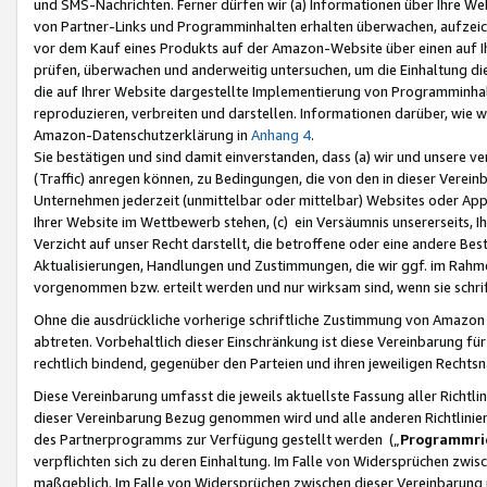
und SMS-Nachrichten. Ferner dürfen wir (a) Informationen über Ihre We
von Partner-Links und Programminhalten erhalten überwachen, aufzei
vor dem Kauf eines Produkts auf der Amazon-Website über einen auf Ih
prüfen, überwachen und anderweitig untersuchen, um die Einhaltung dies
die auf Ihrer Website dargestellte Implementierung von Programminhalt
reproduzieren, verbreiten und darstellen. Informationen darüber, wie w
Amazon-Datenschutzerklärung in
Anhang 4
.
Sie bestätigen und sind damit einverstanden, dass (a) wir und unsere 
(Traffic) anregen können, zu Bedingungen, die von den in dieser Vere
Unternehmen jederzeit (unmittelbar oder mittelbar) Websites oder Appl
Ihrer Website im Wettbewerb stehen, (c) ein Versäumnis unsererseits, I
Verzicht auf unser Recht darstellt, die betroffene oder eine andere B
Aktualisierungen, Handlungen und Zustimmungen, die wir ggf. im Rahme
vorgenommen bzw. erteilt werden und nur wirksam sind, wenn sie schri
Ohne die ausdrückliche vorherige schriftliche Zustimmung von Amazon
abtreten. Vorbehaltlich dieser Einschränkung ist diese Vereinbarung f
rechtlich bindend, gegenüber den Parteien und ihren jeweiligen Rech
Diese Vereinbarung umfasst die jeweils aktuellste Fassung aller Richtli
dieser Vereinbarung Bezug genommen wird und alle anderen Richtlinie
des Partnerprogramms zur Verfügung gestellt werden („
Programmric
verpflichten sich zu deren Einhaltung. Im Falle von Widersprüchen zwi
maßgeblich. Im Falle von Widersprüchen zwischen dieser Vereinbarun