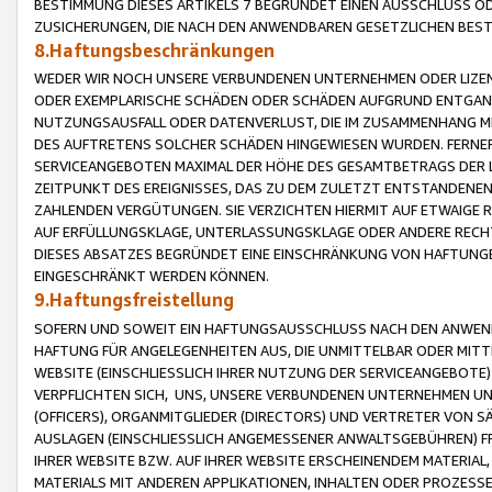
BESTIMMUNG DIESES ARTIKELS 7 BEGRÜNDET EINEN AUSSCHLUSS 
ZUSICHERUNGEN, DIE NACH DEN ANWENDBAREN GESETZLICHEN BE
8.Haftungsbeschränkungen
WEDER WIR NOCH UNSERE VERBUNDENEN UNTERNEHMEN ODER LIZEN
ODER EXEMPLARISCHE SCHÄDEN ODER SCHÄDEN AUFGRUND ENTGANG
NUTZUNGSAUSFALL ODER DATENVERLUST, DIE IM ZUSAMMENHANG MI
DES AUFTRETENS SOLCHER SCHÄDEN HINGEWIESEN WURDEN. FERN
SERVICEANGEBOTEN MAXIMAL DER HÖHE DES GESAMTBETRAGS DER 
ZEITPUNKT DES EREIGNISSES, DAS ZU DEM ZULETZT ENTSTANDENE
ZAHLENDEN VERGÜTUNGEN. SIE VERZICHTEN HIERMIT AUF ETWAIGE 
AUF ERFÜLLUNGSKLAGE, UNTERLASSUNGSKLAGE ODER ANDERE RECHT
DIESES ABSATZES BEGRÜNDET EINE EINSCHRÄNKUNG VON HAFTUNG
EINGESCHRÄNKT WERDEN KÖNNEN.
9.Haftungsfreistellung
SOFERN UND SOWEIT EIN HAFTUNGSAUSSCHLUSS NACH DEN ANWENDB
HAFTUNG FÜR ANGELEGENHEITEN AUS, DIE UNMITTELBAR ODER MITT
WEBSITE (EINSCHLIESSLICH IHRER NUTZUNG DER SERVICEANGEBOTE)
VERPFLICHTEN SICH, UNS, UNSERE VERBUNDENEN UNTERNEHMEN UN
(OFFICERS), ORGANMITGLIEDER (DIRECTORS) UND VERTRETER VON 
AUSLAGEN (EINSCHLIESSLICH ANGEMESSENER ANWALTSGEBÜHREN) FR
IHRER WEBSITE BZW. AUF IHRER WEBSITE ERSCHEINENDEM MATERIAL
MATERIALS MIT ANDEREN APPLIKATIONEN, INHALTEN ODER PROZESSE