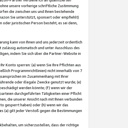
ohne unsere vorherige schriftliche Zustimmung
ürfen die zwischen uns und Ihnen bestehende
mazon Sie unterstützt, sponsert oder empfiehlt)
oder juristischen Person besteht, es sei denn,
arung kann von Ihnen und uns jederzeit ordentlich
t zulässig automatisch und unter Ausschluss des
gen, indem Sie sich über die Partner-Website in
hr Konto sperren: (a) wenn Sie Ihre Pflichten aus
eßlich Programmrichtlinien) nicht innerhalb von 7
ngsansprüchen im Zusammenhang mit Ihrer
ührende oder illegale Zwecke genutzt wurde; (e)
eschädigt werden könnte; (f) wenn wir der
rteien durchgeführten Tätigkeiten einer Pflicht
nen, die unserer Ansicht nach mit Ihnen verbunden
nto gesperrt haben) oder (h) wenn wir das
 (a) gilt jeder Verstoß gegen die Bestimmungen
ehalten, um sicherzustellen, dass der richtige