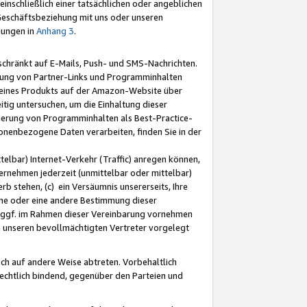
nschließlich einer tatsächlichen oder angeblichen
Geschäftsbeziehung mit uns oder unseren
mungen in
Anhang 3
.
schränkt auf E-Mails, Push- und SMS-Nachrichten.
ellung von Partner-Links und Programminhalten
 eines Produkts auf der Amazon-Website über
tig untersuchen, um die Einhaltung dieser
ntierung von Programminhalten als Best-Practice-
sonenbezogene Daten verarbeiten, finden Sie in der
telbar) Internet-Verkehr (Traffic) anregen können,
rnehmen jederzeit (unmittelbar oder mittelbar)
b stehen, (c) ein Versäumnis unsererseits, Ihre
fene oder eine andere Bestimmung dieser
r ggf. im Rahmen dieser Vereinbarung vornehmen
ch unseren bevollmächtigten Vertreter vorgelegt
ch auf andere Weise abtreten. Vorbehaltlich
rechtlich bindend, gegenüber den Parteien und