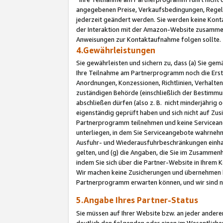
angegebenen Preise, Verkaufsbedingungen, Regeln
jederzeit geändert werden. Sie werden keine Konta
der Interaktion mit der Amazon-Website zusamme
Anweisungen zur Kontaktaufnahme folgen sollte.
4.Gewährleistungen
Sie gewährleisten und sichern zu, dass (a) Sie g
Ihre Teilnahme am Partnerprogramm noch die Erst
Anordnungen, Konzessionen, Richtlinien, Verhalten
zuständigen Behörde (einschließlich der Bestimmu
abschließen dürfen (also z. B. nicht minderjährig
eigenständig geprüft haben und sich nicht auf Zusi
Partnerprogramm teilnehmen und keine Servicean
unterliegen, in dem Sie Serviceangebote wahrneh
Ausfuhr- und Wiederausfuhrbeschränkungen einhal
gelten, und (g) die Angaben, die Sie im Zusammen
indem Sie sich über die Partner-Website in Ihrem
Wir machen keine Zusicherungen und übernehmen 
Partnerprogramm erwarten können, und wir sind n
5.Angabe Ihres Partner-Status
Sie müssen auf Ihrer Website bzw. an jeder ander
deutlich den folgenden oder einen im Wesentlichen