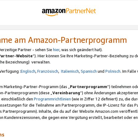
nahme am Amazon-Partnerprogramm
rzeitige Partner - sehen Sie
hier
, was sich geändert hat).
Partner-Website
“). Hier können Sie Ihre Marketing-Partner-Beziehung zu d
iche Bezeichnung) verwalten.
Verfügung :
Englisch
,
Französisch
,
Italienisch
,
Spanisch
und
Polnisch
. Im Fall
erem Marketing-Partner-Programm (das „
Partnerprogramm
“) teilnehmen od
on-Partnerprogramm (diese „
Vereinbarung
“) ohne Änderungen akzeptieren
 einschließlich den
Programmrichtlinien
(wie in Ziffer 12 definiert) zu, die 
raussetzungen für die Teilnahme am Partnerprogramm, die IP-Lizenz für das
s Partnerprogramm). Inhalte, die du auf der Website Amazon.com veröffentl
n Kundenrezensionen, die gegen eine Vergütung erstellt, bearbeitet oder ent
mms