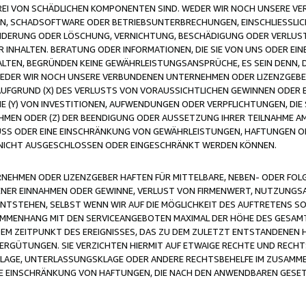
FREI VON SCHÄDLICHEN KOMPONENTEN SIND. WEDER WIR NOCH UNSERE 
VIREN, SCHADSOFTWARE ODER BETRIEBSUNTERBRECHUNGEN, EINSCHLIESSL
ÄNDERUNG ODER LÖSCHUNG, VERNICHTUNG, BESCHÄDIGUNG ODER VERLUST 
INHALTEN. BERATUNG ODER INFORMATIONEN, DIE SIE VON UNS ODER EIN
LTEN, BEGRÜNDEN KEINE GEWÄHRLEISTUNGSANSPRÜCHE, ES SEIN DENN, DI
WEDER WIR NOCH UNSERE VERBUNDENEN UNTERNEHMEN ODER LIZENZGEBE
FGRUND (X) DES VERLUSTS VON VORAUSSICHTLICHEN GEWINNEN ODER 
 (Y) VON INVESTITIONEN, AUFWENDUNGEN ODER VERPFLICHTUNGEN, DIE 
EN ODER (Z) DER BEENDIGUNG ODER AUSSETZUNG IHRER TEILNAHME A
LUSS ODER EINE EINSCHRÄNKUNG VON GEWÄHRLEISTUNGEN, HAFTUNGEN O
NICHT AUSGESCHLOSSEN ODER EINGESCHRÄNKT WERDEN KÖNNEN.
EHMEN ODER LIZENZGEBER HAFTEN FÜR MITTELBARE, NEBEN- ODER FOL
R EINNAHMEN ODER GEWINNE, VERLUST VON FIRMENWERT, NUTZUNGSAU
TSTEHEN, SELBST WENN WIR AUF DIE MÖGLICHKEIT DES AUFTRETENS S
MENHANG MIT DEN SERVICEANGEBOTEN MAXIMAL DER HÖHE DES GESAMT
M ZEITPUNKT DES EREIGNISSES, DAS ZU DEM ZULETZT ENTSTANDENEN 
ERGÜTUNGEN. SIE VERZICHTEN HIERMIT AUF ETWAIGE RECHTE UND RECHT
KLAGE, UNTERLASSUNGSKLAGE ODER ANDERE RECHTSBEHELFE IM ZUSAMME
NE EINSCHRÄNKUNG VON HAFTUNGEN, DIE NACH DEN ANWENDBAREN GESE