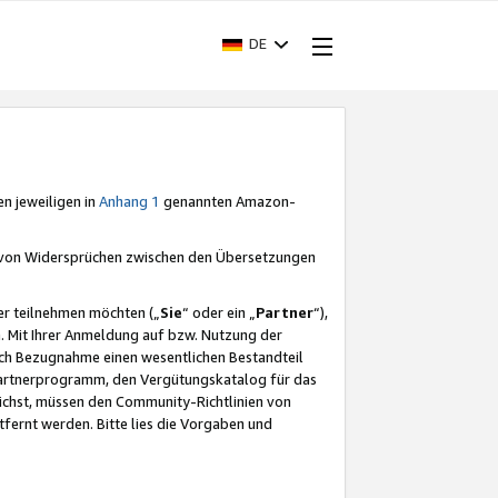
DE
en jeweiligen in
Anhang 1
genannten Amazon-
e von Widersprüchen zwischen den Übersetzungen
er teilnehmen möchten („
Sie
“ oder ein „
Partner
“),
. Mit Ihrer Anmeldung auf bzw. Nutzung der
durch Bezugnahme einen wesentlichen Bestandteil
 Partnerprogramm, den Vergütungskatalog für das
ichst, müssen den Community-Richtlinien von
fernt werden. Bitte lies die Vorgaben und