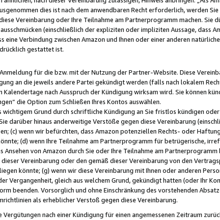
usgenommen dies ist nach dem anwendbaren Recht erforderlich, werden Sie 
f diese Vereinbarung oder Ihre Teilnahme am Partnerprogramm machen. Sie d
usschmücken (einschließlich der expliziten oder impliziten Aussage, dass A
 eine Verbindung zwischen Amazon und Ihnen oder einer anderen natürlichen 
rücklich gestattet ist.
r Anmeldung für die bzw. mit der Nutzung der Partner-Website. Diese Vereinb
gung an die jeweils andere Partei gekündigt werden (falls nach lokalem Rech
n Kalendertage nach Ausspruch der Kündigung wirksam wird. Sie können kündi
ngen“ die Option zum Schließen Ihres Kontos auswählen.
 wichtigem Grund durch schriftliche Kündigung an Sie fristlos kündigen oder I
 Sie darüber hinaus anderweitige Verstöße gegen diese Vereinbarung (einschli
ben; (c) wenn wir befürchten, dass Amazon potenziellen Rechts- oder Haftu
nnte; (d) wenn Ihre Teilnahme am Partnerprogramm für betrügerische, irref
das Ansehen von Amazon durch Sie oder Ihre Teilnahme am Partnerprogramm b
ieser Vereinbarung oder den gemäß dieser Vereinbarung von den Vertragspa
liegen könnte; (g) wenn wir diese Vereinbarung mit Ihnen oder anderen Perso
 der Vergangenheit, gleich aus welchem Grund, gekündigt hatten (oder Ihr Ko
rm beenden. Vorsorglich und ohne Einschränkung des vorstehenden Absatzes
richtlinien als erheblicher Verstoß gegen diese Vereinbarung.
e Vergütungen nach einer Kündigung für einen angemessenen Zeitraum zurückb