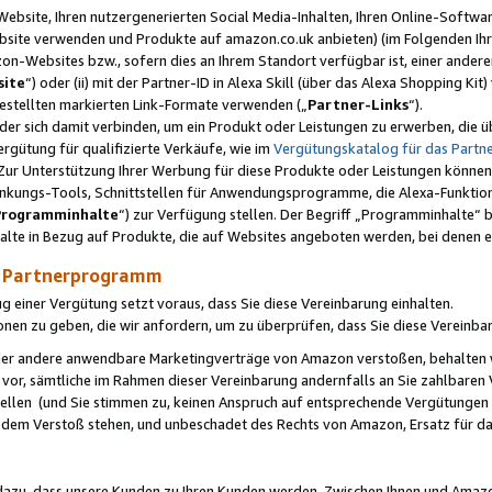
ebsite, Ihren nutzergenerierten Social Media-Inhalten, Ihren Online-Softwar
ebsite verwenden und Produkte auf amazon.co.uk anbieten) (im Folgenden Ihr
-Websites bzw., sofern dies an Ihrem Standort verfügbar ist, einer ander
ite
“) oder (ii) mit der Partner-ID in Alexa Skill (über das Alexa Shopping Ki
estellten markierten Link-Formate verwenden („
Partner-Links
“).
oder sich damit verbinden, um ein Produkt oder Leistungen zu erwerben, di
gütung für qualifizierte Verkäufe, wie im
Vergütungskatalog für das Part
Zur Unterstützung Ihrer Werbung für diese Produkte oder Leistungen können w
linkungs-Tools, Schnittstellen für Anwendungsprogramme, die Alexa-Funktion
Programminhalte
“) zur Verfügung stellen. Der Begriff „Programminhalte“ be
halte in Bezug auf Produkte, die auf Websites angeboten werden, bei denen 
as Partnerprogramm
einer Vergütung setzt voraus, dass Sie diese Vereinbarung einhalten.
ionen zu geben, die wir anfordern, um zu überprüfen, dass Sie diese Vereinba
oder andere anwendbare Marketingverträge von Amazon verstoßen, behalten w
 vor, sämtliche im Rahmen dieser Vereinbarung andernfalls an Sie zahlbare
tellen (und Sie stimmen zu, keinen Anspruch auf entsprechende Vergütungen
 dem Verstoß stehen, und unbeschadet des Rechts von Amazon, Ersatz für 
azu, dass unsere Kunden zu Ihren Kunden werden. Zwischen Ihnen und Amaz