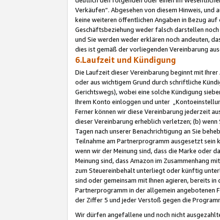
Verkäufen“. Abgesehen von diesem Hinweis, und a
keine weiteren öffentlichen Angaben in Bezug au
Geschäftsbeziehung weder falsch darstellen noch a
und Sie werden weder erklären noch andeuten, dass
dies ist gemäß der vorliegenden Vereinbarung ausd
6.Laufzeit und Kündigung
Die Laufzeit dieser Vereinbarung beginnt mit Ihre
oder aus wichtigem Grund durch schriftliche Kündi
Gerichtswegs), wobei eine solche Kündigung siebe
Ihrem Konto einloggen und unter „Kontoeinstellu
Ferner können wir diese Vereinbarung jederzeit aus
dieser Vereinbarung erheblich verletzen; (b) wenn
Tagen nach unserer Benachrichtigung an Sie behe
Teilnahme am Partnerprogramm ausgesetzt sein kö
wenn wir der Meinung sind, dass die Marke oder 
Meinung sind, dass Amazon im Zusammenhang mit d
zum Steuereinbehalt unterliegt oder künftig unter
sind oder gemeinsam mit Ihnen agieren, bereits in
Partnerprogramm in der allgemein angebotenen Fo
der Ziffer 5 und jeder Verstoß gegen die Programm
Wir dürfen angefallene und noch nicht ausgezahlt