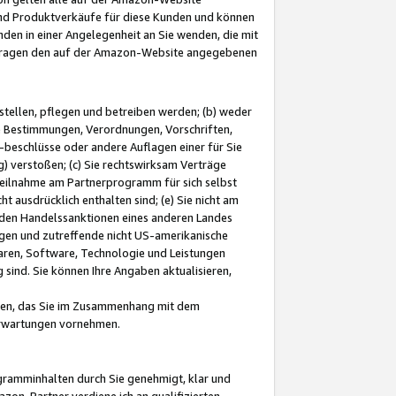
und Produktverkäufe für diese Kunden und können
nden in einer Angelegenheit an Sie wenden, die mit
e-Fragen den auf der Amazon-Website angegebenen
stellen, pflegen und betreiben werden; (b) weder
e Bestimmungen, Verordnungen, Vorschriften,
-beschlüsse oder andere Auflagen einer für Sie
 verstoßen; (c) Sie rechtswirksam Verträge
r Teilnahme am Partnerprogramm für sich selbst
t ausdrücklich enthalten sind; (e) Sie nicht am
den Handelssanktionen eines anderen Landes
gen und zutreffende nicht US-amerikanische
ren, Software, Technologie und Leistungen
sind. Sie können Ihre Angaben aktualisieren,
men, das Sie im Zusammenhang mit dem
 Erwartungen vornehmen.
ogramminhalten durch Sie genehmigt, klar und
zon-Partner verdiene ich an qualifizierten