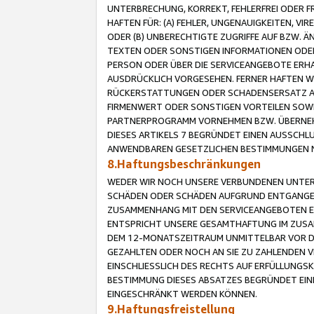
UNTERBRECHUNG, KORREKT, FEHLERFREI ODER 
HAFTEN FÜR: (A) FEHLER, UNGENAUIGKEITEN, 
ODER (B) UNBERECHTIGTE ZUGRIFFE AUF BZW. 
TEXTEN ODER SONSTIGEN INFORMATIONEN ODER 
PERSON ODER ÜBER DIE SERVICEANGEBOTE ERHA
AUSDRÜCKLICH VORGESEHEN. FERNER HAFTEN 
RÜCKERSTATTUNGEN ODER SCHADENSERSATZ AU
FIRMENWERT ODER SONSTIGEN VORTEILEN SOWIE
PARTNERPROGRAMM VORNEHMEN BZW. ÜBERNEHM
DIESES ARTIKELS 7 BEGRÜNDET EINEN AUSSCH
ANWENDBAREN GESETZLICHEN BESTIMMUNGEN 
8.Haftungsbeschränkungen
WEDER WIR NOCH UNSERE VERBUNDENEN UNTERN
SCHÄDEN ODER SCHÄDEN AUFGRUND ENTGANGENE
ZUSAMMENHANG MIT DEN SERVICEANGEBOTEN EN
ENTSPRICHT UNSERE GESAMTHAFTUNG IM ZUSAM
DEM 12-MONATSZEITRAUM UNMITTELBAR VOR DE
GEZAHLTEN ODER NOCH AN SIE ZU ZAHLENDEN V
EINSCHLIESSLICH DES RECHTS AUF ERFÜLLUNGS
BESTIMMUNG DIESES ABSATZES BEGRÜNDET EI
EINGESCHRÄNKT WERDEN KÖNNEN.
9.Haftungsfreistellung