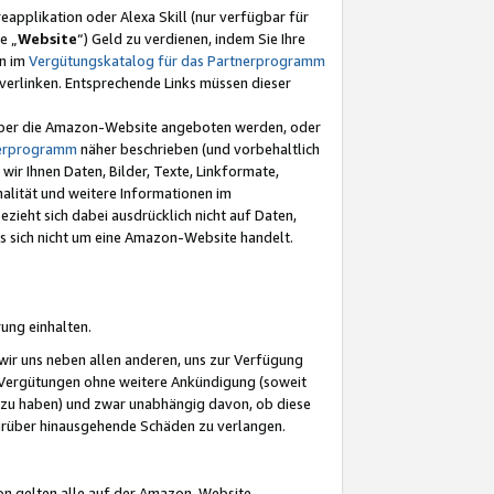
eapplikation oder Alexa Skill (nur verfügbar für
e „
Website
“) Geld zu verdienen, indem Sie Ihre
en im
Vergütungskatalog für das Partnerprogramm
t) verlinken. Entsprechende Links müssen dieser
e über die Amazon-Website angeboten werden, oder
nerprogramm
näher beschrieben (und vorbehaltlich
ir Ihnen Daten, Bilder, Texte, Linkformate,
alität und weitere Informationen im
zieht sich dabei ausdrücklich nicht auf Daten,
es sich nicht um eine Amazon-Website handelt.
rung einhalten.
ir uns neben allen anderen, uns zur Verfügung
n Vergütungen ohne weitere Ankündigung (soweit
 zu haben) und zwar unabhängig davon, ob diese
darüber hinausgehende Schäden zu verlangen.
on gelten alle auf der Amazon-Website