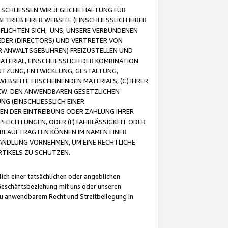
CHLIESSEN WIR JEGLICHE HAFTUNG FÜR
TRIEB IHRER WEBSITE (EINSCHLIESSLICH IHRER
FLICHTEN SICH, UNS, UNSERE VERBUNDENEN
EDER (DIRECTORS) UND VERTRETER VON
R ANWALTSGEBÜHREN) FREIZUSTELLEN UND
ATERIAL, EINSCHLIESSLICH DER KOMBINATION
NUTZUNG, ENTWICKLUNG, GESTALTUNG,
EBSEITE ERSCHEINENDEN MATERIALS, (C) IHRER
ZW. DEN ANWENDBAREN GESETZLICHEN
NG (EINSCHLIESSLICH EINER
BEN DER EINTREIBUNG ODER ZAHLUNG IHRER
LICHTUNGEN, ODER (F) FAHRLÄSSIGKEIT ODER
 BEAUFTRAGTEN KÖNNEN IM NAMEN EINER
HANDLUNG VORNEHMEN, UM EINE RECHTLICHE
TIKELS ZU SCHÜTZEN.
ich einer tatsächlichen oder angeblichen
Geschäftsbeziehung mit uns oder unseren
u anwendbarem Recht und Streitbeilegung in