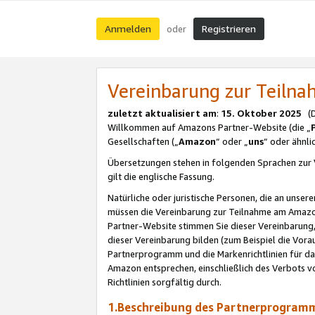
Anmelden
Registrieren
oder
Vereinbarung zur Teil
zuletzt aktualisiert am
:
15. Oktober 2025
(De
Willkommen auf Amazons Partner-Website (die „
Gesellschaften („
Amazon
“ oder „
uns
“ oder ähnl
Übersetzungen stehen in folgenden Sprachen zur 
gilt die englische Fassung.
Natürliche oder juristische Personen, die an uns
müssen die Vereinbarung zur Teilnahme am Amaz
Partner-Website stimmen Sie dieser Vereinbarung,
dieser Vereinbarung bilden (zum Beispiel die Vo
Partnerprogramm und die Markenrichtlinien für da
Amazon entsprechen, einschließlich des Verbots vo
Richtlinien sorgfältig durch.
1.Beschreibung des Partnerprogra