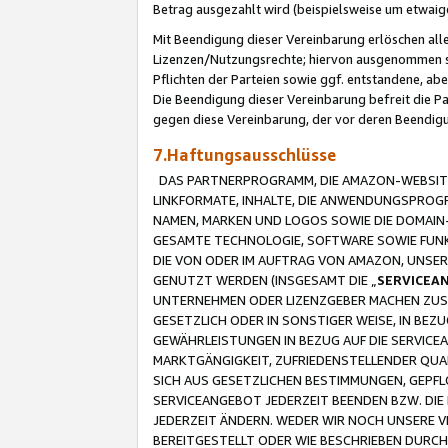
Betrag ausgezahlt wird (beispielsweise um etwai
Mit Beendigung dieser Vereinbarung erlöschen alle
Lizenzen/Nutzungsrechte; hiervon ausgenommen sind
Pflichten der Parteien sowie ggf. entstandene, ab
Die Beendigung dieser Vereinbarung befreit die P
gegen diese Vereinbarung, der vor deren Beendi
7.Haftungsausschlüsse
DAS PARTNERPROGRAMM, DIE AMAZON-WEBSITE,
LINKFORMATE, INHALTE, DIE ANWENDUNGSPRO
NAMEN, MARKEN UND LOGOS SOWIE DIE DOMAIN
GESAMTE TECHNOLOGIE, SOFTWARE SOWIE FUNKT
DIE VON ODER IM AUFTRAG VON AMAZON, UNS
GENUTZT WERDEN (INSGESAMT DIE „
SERVICEA
UNTERNEHMEN ODER LIZENZGEBER MACHEN ZUSI
GESETZLICH ODER IN SONSTIGER WEISE, IN BE
GEWÄHRLEISTUNGEN IN BEZUG AUF DIE SERVICE
MARKTGÄNGIGKEIT, ZUFRIEDENSTELLENDER QUA
SICH AUS GESETZLICHEN BESTIMMUNGEN, GEPFL
SERVICEANGEBOT JEDERZEIT BEENDEN BZW. DIE
JEDERZEIT ÄNDERN. WEDER WIR NOCH UNSERE 
BEREITGESTELLT ODER WIE BESCHRIEBEN DURC