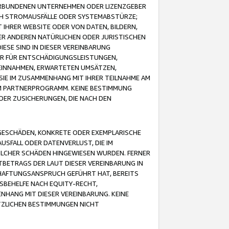
VERBUNDENEN UNTERNEHMEN ODER LIZENZGEBER
ICH STROMAUSFÄLLE ODER SYSTEMABSTÜRZE;
IHRER WEBSITE ODER VON DATEN, BILDERN,
ER ANDEREN NATÜRLICHEN ODER JURISTISCHEN
ESE SIND IN DIESER VEREINBARUNG
R FÜR ENTSCHÄDIGUNGSLEISTUNGEN,
EINNAHMEN, ERWARTETEN UMSÄTZEN,
SIE IM ZUSAMMENHANG MIT IHRER TEILNAHME AM
M PARTNERPROGRAMM. KEINE BESTIMMUNG
DER ZUSICHERUNGEN, DIE NACH DEN
GESCHÄDEN, KONKRETE ODER EXEMPLARISCHE
SFALL ODER DATENVERLUST, DIE IM
OLCHER SCHÄDEN HINGEWIESEN WURDEN. FERNER
BETRAGS DER LAUT DIESER VEREINBARUNG IN
HAFTUNGSANSPRUCH GEFÜHRT HAT, BEREITS
SBEHELFE NACH EQUITY-RECHT,
NHANG MIT DIESER VEREINBARUNG. KEINE
TZLICHEN BESTIMMUNGEN NICHT