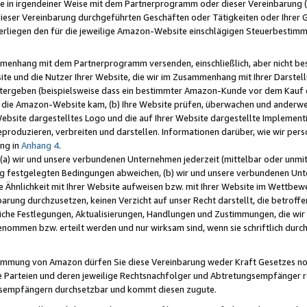
e in irgendeiner Weise mit dem Partnerprogramm oder dieser Vereinbarung (ei
ieser Vereinbarung durchgeführten Geschäften oder Tätigkeiten oder Ihrer 
liegen den für die jeweilige Amazon-Website einschlägigen Steuerbestim
mmenhang mit dem Partnerprogramm versenden, einschließlich, aber nicht be
site und die Nutzer Ihrer Website, die wir im Zusammenhang mit Ihrer Darst
itergeben (beispielsweise dass ein bestimmter Amazon-Kunde vor dem Kauf
uf die Amazon-Website kam, (b) Ihre Website prüfen, überwachen und anderwei
r Website dargestelltes Logo und die auf Ihrer Website dargestellte Impleme
reproduzieren, verbreiten und darstellen. Informationen darüber, wie wir per
ng in
Anhang 4
.
 (a) wir und unsere verbundenen Unternehmen jederzeit (mittelbar oder unmit
ng festgelegten Bedingungen abweichen, (b) wir und unsere verbundenen Unte
 Ähnlichkeit mit Ihrer Website aufweisen bzw. mit Ihrer Website im Wettbewer
barung durchzusetzen, keinen Verzicht auf unser Recht darstellt, die betrof
liche Festlegungen, Aktualisierungen, Handlungen und Zustimmungen, die wi
enommen bzw. erteilt werden und nur wirksam sind, wenn sie schriftlich dur
stimmung von Amazon dürfen Sie diese Vereinbarung weder Kraft Gesetzes no
die Parteien und deren jeweilige Rechtsnachfolger und Abtretungsempfänger 
ngsempfängern durchsetzbar und kommt diesen zugute.