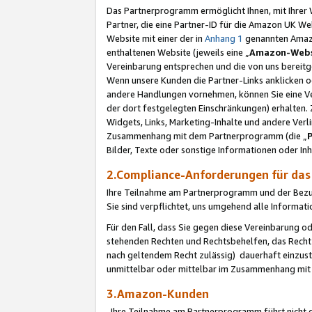
Das Partnerprogramm ermöglicht Ihnen, mit Ihrer W
Partner, die eine Partner-ID für die Amazon UK W
Website mit einer der in
Anhang 1
genannten Amazon
enthaltenen Website (jeweils eine „
Amazon-Webs
Vereinbarung entsprechen und die von uns bereitg
Wenn unsere Kunden die Partner-Links anklicken 
andere Handlungen vornehmen, können Sie eine Ver
der dort festgelegten Einschränkungen) erhalten. 
Widgets, Links, Marketing-Inhalte und andere Ver
Zusammenhang mit dem Partnerprogramm (die „
Bilder, Texte oder sonstige Informationen oder In
2.Compliance-Anforderungen für d
Ihre Teilnahme am Partnerprogramm und der Bezug 
Sie sind verpflichtet, uns umgehend alle Informat
Für den Fall, dass Sie gegen diese Vereinbarung 
stehenden Rechten und Rechtsbehelfen, das Recht
nach geltendem Recht zulässig) dauerhaft einzus
unmittelbar oder mittelbar im Zusammenhang mit
3.Amazon-Kunden
Ihre Teilnahme am Partnerprogramm führt nicht d