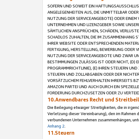
SOFERN UND SOWEIT EIN HAFTUNGSAUSSCHLUSS
ANGELEGENHEITEN AUS, DIE UNMITTELBAR ODER 
NUTZUNG DER SERVICEANGEBOTE) ODER EINEM V
UNTERNEHMEN UND LIZENZGEBER SOWIE UNSERE 
SÄMTLICHEN ANSPRÜCHEN, SCHÄDEN, VERLUSTE
SCHADLOS ZUHALTEN, DIE IM ZUSAMMENHANG STE
IHRER WEBSITE ODER ENTSPRECHENDEN MATERIA
FERTIGUNG, HERSTELLUNG, BEWERBUNG ODER VE
NUTZUNG DER SERVICEANGEBOTE UND ZWAR UN
BESTIMMUNGEN ZULÄSSIG IST ODER NICHT, (D) 
PROGRAMMRICHTLINIE), (E) IHREN STEUERN UN
STEUERN UND ZOLLABGABEN ODER DER NICHTER
VORSÄTZLICHEM FEHLVERHALTEN IHRERSEITS BZ
AMAZON PARTEI UND AUCH DURCH EIN SPEZIELL
FORDERUNG DURCHZUSETZEN ODER ZU VERTEIDI
10.Anwendbares Recht und Streitbe
Die Beilegung etwaiger Streitigkeiten, die in irg
Verletzung dieser Vereinbarung), den im Rahmen d
verbundenen Unternehmen zusammenhängen, unterl
Anhang 2
.
11.Steuern