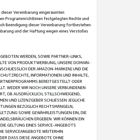
it dieser Vereinbarung eingeräumten
 den Programmrichtlinien festgelegten Rechte und
 nach Beendigung dieser Vereinbarung fortbestehen.
einbarung und der Haftung wegen eines Verstoßes
GEBOTEN WERDEN, SOWIE PARTNER-LINKS,
ALTE VON PRODUKTWERBUNG, UNSERE DOMAIN-
SCHLIESSLICH DER AMAZON-MARKEN) UND DIE
SCHUTZRECHTE, INFORMATIONEN UND INHALTE,
PARTNERPROGRAMMS BEREITGESTELLT ODER
ELLT. WEDER WIR NOCH UNSERE VERBUNDENEN
T, OB AUSDRÜCKLICH, STILLSCHWEIGEND,
MEN UND LIZENZGEBER SCHLIESSEN JEGLICHE
ISTUNGEN BEZÜGLICH RECHTSMÄNGELN,
LETZUNG SOWIE GEWÄHRLEISTUNGEN EIN, DIE
ANDELSBRÄUCHEN ERGEBEN. WIR KÖNNEN EIN
 DIE GELTUNG EINES SERVICE-ANGEBOTS
IE SERVICEANGEBOTE WEITERHIN
ODER DASS DIESE ANGEBOTE OHNE