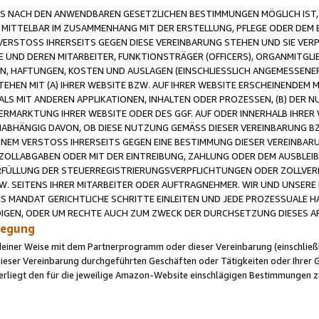
 NACH DEN ANWENDBAREN GESETZLICHEN BESTIMMUNGEN MÖGLICH IST, S
MITTELBAR IM ZUSAMMENHANG MIT DER ERSTELLUNG, PFLEGE ODER DEM BE
ERSTOSS IHRERSEITS GEGEN DIESE VEREINBARUNG STEHEN UND SIE VERP
UND DEREN MITARBEITER, FUNKTIONSTRÄGER (OFFICERS), ORGANMITGLI
N, HAFTUNGEN, KOSTEN UND AUSLAGEN (EINSCHLIESSLICH ANGEMESSENE
HEN MIT (A) IHRER WEBSITE BZW. AUF IHRER WEBSITE ERSCHEINENDEM M
LS MIT ANDEREN APPLIKATIONEN, INHALTEN ODER PROZESSEN, (B) DER 
RMARKTUNG IHRER WEBSITE ODER DES GGF. AUF ODER INNERHALB IHRER W
ABHÄNGIG DAVON, OB DIESE NUTZUNG GEMÄSS DIESER VEREINBARUNG B
EINEM VERSTOSS IHRERSEITS GEGEN EINE BESTIMMUNG DIESER VEREINBARU
D ZOLLABGABEN ODER MIT DER EINTREIBUNG, ZAHLUNG ODER DEM AUSBLEI
FÜLLUNG DER STEUERREGISTRIERUNGSVERPFLICHTUNGEN ODER ZOLLVERPF
W. SEITENS IHRER MITARBEITER ODER AUFTRAGNEHMER. WIR UND UNSERE
ES MANDAT GERICHTLICHE SCHRITTE EINLEITEN UND JEDE PROZESSUALE 
GEN, ODER UM RECHTE AUCH ZUM ZWECK DER DURCHSETZUNG DIESES AR
ilegung
endeiner Weise mit dem Partnerprogramm oder dieser Vereinbarung (einschließl
ieser Vereinbarung durchgeführten Geschäften oder Tätigkeiten oder Ihrer 
iegt den für die jeweilige Amazon-Website einschlägigen Bestimmungen z