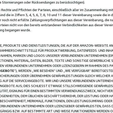
ge Stornierungen oder Rücksendungen zu berücksichtigen).
 Rechte und Pflichten der Parteien, einschließlich aller im Zusammenhang m
 die in Ziffern 3, 4, 5, 6, 7, 8, 10 und 11 dieser Vereinbarung sowie die in
er noch nicht erfüllte Zahlungsverpflichtungen aus dieser Vereinbarung, die
arteien nicht von den bereits entstandenen Verbindlichkeiten aus dieser Ver
gung begangen wurde.
 PRODUKTE UND DIENSTLEISTUNGEN, DIE AUF DER AMAZON-WEBSITE AN
GRAMMIERSCHNITTSTELLE FÜR PRODUKTWERBUNG, DATENFEEDS UND INH
-NAMEN, MARKEN UND LOGOS UNSERER VERBUNDENEN UNTERNEHMEN (EIN
IONEN, MATERIAL, DATEN, BILDER, TEXTE UND SONSTIGE GEWERBLICHE 
EREN VERBUNDENEN UNTERNEHMEN ODER LIZENZGEBERN IM RAHMEN DES 
NGEBOTE
“), WERDEN „WIE BESEHEN“ UND „WIE VERFÜGBAR“ BEREITGEST
CHERUNGEN ODER ÜBERNEHMEN GEWÄHRLEISTUNGEN GLEICH WELCHER AR
ZUG AUF DIE SERVICEANGEBOTE. WIR UND UNSERE VERBUNDENEN UNTERNEH
ANGEBOTE AUS; DIES SCHLIESST ETWAIGE STILLSCHWEIGENDE GEWÄHRLE
LITÄT, EIGNUNG FÜR EINEN BESTIMMTEN VERWENDUNGSZWECK, NICHTVER
OGENHEITEN, DEM ÜBLICHEN GESCHÄFTSVERKEHR, DER LEISTUNG ODER H
 BESCHAFFENHEIT, MERKMALE, FUNKTIONEN, DEN LEISTUNGSUMFANG ODER
VERBUNDENEN UNTERNEHMEN ODER LIZENZGEBER GEWÄHRLEISTEN, DASS D
HGÄNGIG BZW. AUF BESTIMMTE ART UND WEISE FUNKTIONIEREN WERDEN 