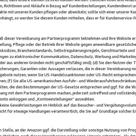
, Richtlinien und Abläufe in Bezug auf Kundenbestellungen, Kundendienst 
kte mit unseren Kunden pflegen oder abwickeln; sollte sich einer unserer Ku
nhängt, so werden Sie diesem Kunden mitteilen, dass er für Kundenservic
emäß dieser Vereinbarung am Partnerprogramm teilnehmen und Ihre Website er
ellung, Pflege oder der Betrieb Ihrer Website gegen anwendbare gesetzlich
skodizes, Branchenstandards, Selbstregulierungsregeln, Gerichtsurteile und 
ngen zu elektronischer Kommunikation, Datenschutz, Werbung und Marketing)
 oder aus anderen Gründen nicht geschäftsfähig sind); (d) Sie den Nutzen de
cherungen, Garantien oder Aussagen verlassen, die in dieser Vereinbarung nich
gebote nutzen, wenn Sie US-Handelssanktionen oder US-Recht entsprechen
men; (f) Sie alle US-amerikanischen Ausfuhr- und Wiederausfuhrbeschränkun
ten, die den Bestimmungen der US-Gesetze entsprechen und ggf. für die Wa
hang mit dem Partnerprogramm machen, jederzeit zutreffend und vollständig 
 Konto einloggen und „Kontoeinstellungen“ auswählen.
keine Gewährleistungen im Hinblick auf das Besucher- und Vergütungsvolu
icht für etwaige Handlungen verantwortlich, die Sie auf Grundlage solcher
en Stelle, an der Amazon ggf. die Darstellung oder sonstige Nutzung von Pr
 ähnlichen, nach dieser Vereinbarung zulässigen, Hinweis anbringen: „Als Ama