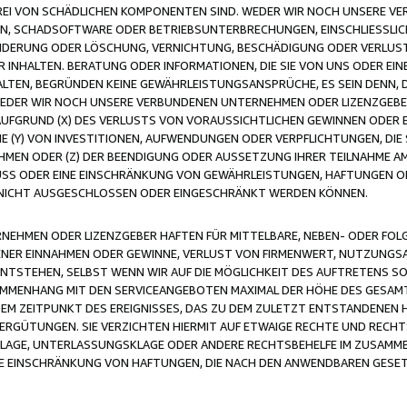
FREI VON SCHÄDLICHEN KOMPONENTEN SIND. WEDER WIR NOCH UNSERE 
VIREN, SCHADSOFTWARE ODER BETRIEBSUNTERBRECHUNGEN, EINSCHLIESSL
ÄNDERUNG ODER LÖSCHUNG, VERNICHTUNG, BESCHÄDIGUNG ODER VERLUST 
INHALTEN. BERATUNG ODER INFORMATIONEN, DIE SIE VON UNS ODER EIN
LTEN, BEGRÜNDEN KEINE GEWÄHRLEISTUNGSANSPRÜCHE, ES SEIN DENN, DI
WEDER WIR NOCH UNSERE VERBUNDENEN UNTERNEHMEN ODER LIZENZGEBE
FGRUND (X) DES VERLUSTS VON VORAUSSICHTLICHEN GEWINNEN ODER 
 (Y) VON INVESTITIONEN, AUFWENDUNGEN ODER VERPFLICHTUNGEN, DIE 
EN ODER (Z) DER BEENDIGUNG ODER AUSSETZUNG IHRER TEILNAHME A
LUSS ODER EINE EINSCHRÄNKUNG VON GEWÄHRLEISTUNGEN, HAFTUNGEN O
NICHT AUSGESCHLOSSEN ODER EINGESCHRÄNKT WERDEN KÖNNEN.
EHMEN ODER LIZENZGEBER HAFTEN FÜR MITTELBARE, NEBEN- ODER FOL
R EINNAHMEN ODER GEWINNE, VERLUST VON FIRMENWERT, NUTZUNGSAU
TSTEHEN, SELBST WENN WIR AUF DIE MÖGLICHKEIT DES AUFTRETENS S
MENHANG MIT DEN SERVICEANGEBOTEN MAXIMAL DER HÖHE DES GESAMT
M ZEITPUNKT DES EREIGNISSES, DAS ZU DEM ZULETZT ENTSTANDENEN 
ERGÜTUNGEN. SIE VERZICHTEN HIERMIT AUF ETWAIGE RECHTE UND RECHT
KLAGE, UNTERLASSUNGSKLAGE ODER ANDERE RECHTSBEHELFE IM ZUSAMME
NE EINSCHRÄNKUNG VON HAFTUNGEN, DIE NACH DEN ANWENDBAREN GESE