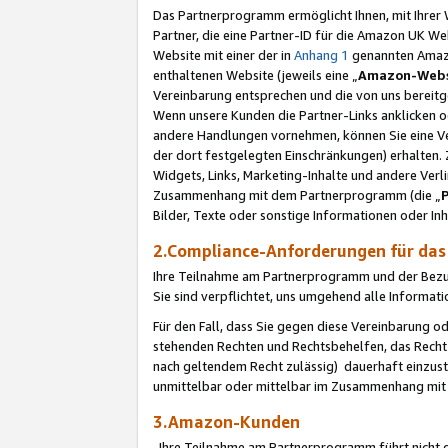
Das Partnerprogramm ermöglicht Ihnen, mit Ihrer W
Partner, die eine Partner-ID für die Amazon UK W
Website mit einer der in
Anhang 1
genannten Amazon
enthaltenen Website (jeweils eine „
Amazon-Webs
Vereinbarung entsprechen und die von uns bereitg
Wenn unsere Kunden die Partner-Links anklicken 
andere Handlungen vornehmen, können Sie eine Ver
der dort festgelegten Einschränkungen) erhalten. 
Widgets, Links, Marketing-Inhalte und andere Ver
Zusammenhang mit dem Partnerprogramm (die „
Bilder, Texte oder sonstige Informationen oder In
2.Compliance-Anforderungen für d
Ihre Teilnahme am Partnerprogramm und der Bezug 
Sie sind verpflichtet, uns umgehend alle Informat
Für den Fall, dass Sie gegen diese Vereinbarung 
stehenden Rechten und Rechtsbehelfen, das Recht
nach geltendem Recht zulässig) dauerhaft einzus
unmittelbar oder mittelbar im Zusammenhang mit
3.Amazon-Kunden
Ihre Teilnahme am Partnerprogramm führt nicht d