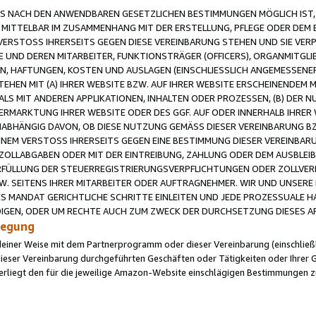
 NACH DEN ANWENDBAREN GESETZLICHEN BESTIMMUNGEN MÖGLICH IST, S
MITTELBAR IM ZUSAMMENHANG MIT DER ERSTELLUNG, PFLEGE ODER DEM BE
ERSTOSS IHRERSEITS GEGEN DIESE VEREINBARUNG STEHEN UND SIE VERP
UND DEREN MITARBEITER, FUNKTIONSTRÄGER (OFFICERS), ORGANMITGLI
N, HAFTUNGEN, KOSTEN UND AUSLAGEN (EINSCHLIESSLICH ANGEMESSENE
HEN MIT (A) IHRER WEBSITE BZW. AUF IHRER WEBSITE ERSCHEINENDEM M
LS MIT ANDEREN APPLIKATIONEN, INHALTEN ODER PROZESSEN, (B) DER 
RMARKTUNG IHRER WEBSITE ODER DES GGF. AUF ODER INNERHALB IHRER W
ABHÄNGIG DAVON, OB DIESE NUTZUNG GEMÄSS DIESER VEREINBARUNG B
EINEM VERSTOSS IHRERSEITS GEGEN EINE BESTIMMUNG DIESER VEREINBARU
D ZOLLABGABEN ODER MIT DER EINTREIBUNG, ZAHLUNG ODER DEM AUSBLEI
FÜLLUNG DER STEUERREGISTRIERUNGSVERPFLICHTUNGEN ODER ZOLLVERPF
W. SEITENS IHRER MITARBEITER ODER AUFTRAGNEHMER. WIR UND UNSERE
ES MANDAT GERICHTLICHE SCHRITTE EINLEITEN UND JEDE PROZESSUALE 
GEN, ODER UM RECHTE AUCH ZUM ZWECK DER DURCHSETZUNG DIESES AR
ilegung
endeiner Weise mit dem Partnerprogramm oder dieser Vereinbarung (einschließl
ieser Vereinbarung durchgeführten Geschäften oder Tätigkeiten oder Ihrer 
iegt den für die jeweilige Amazon-Website einschlägigen Bestimmungen z