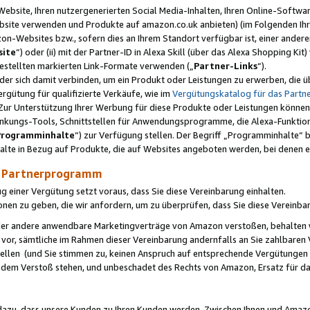
ebsite, Ihren nutzergenerierten Social Media-Inhalten, Ihren Online-Softwar
ebsite verwenden und Produkte auf amazon.co.uk anbieten) (im Folgenden Ihr
-Websites bzw., sofern dies an Ihrem Standort verfügbar ist, einer ander
ite
“) oder (ii) mit der Partner-ID in Alexa Skill (über das Alexa Shopping Ki
estellten markierten Link-Formate verwenden („
Partner-Links
“).
oder sich damit verbinden, um ein Produkt oder Leistungen zu erwerben, di
gütung für qualifizierte Verkäufe, wie im
Vergütungskatalog für das Part
Zur Unterstützung Ihrer Werbung für diese Produkte oder Leistungen können w
linkungs-Tools, Schnittstellen für Anwendungsprogramme, die Alexa-Funktion
Programminhalte
“) zur Verfügung stellen. Der Begriff „Programminhalte“ be
halte in Bezug auf Produkte, die auf Websites angeboten werden, bei denen 
as Partnerprogramm
einer Vergütung setzt voraus, dass Sie diese Vereinbarung einhalten.
ionen zu geben, die wir anfordern, um zu überprüfen, dass Sie diese Vereinba
oder andere anwendbare Marketingverträge von Amazon verstoßen, behalten w
 vor, sämtliche im Rahmen dieser Vereinbarung andernfalls an Sie zahlbare
tellen (und Sie stimmen zu, keinen Anspruch auf entsprechende Vergütungen
 dem Verstoß stehen, und unbeschadet des Rechts von Amazon, Ersatz für 
azu, dass unsere Kunden zu Ihren Kunden werden. Zwischen Ihnen und Amaz