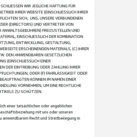
CHLIESSEN WIR JEGLICHE HAFTUNG FÜR
TRIEB IHRER WEBSITE (EINSCHLIESSLICH IHRER
FLICHTEN SICH, UNS, UNSERE VERBUNDENEN
EDER (DIRECTORS) UND VERTRETER VON
R ANWALTSGEBÜHREN) FREIZUSTELLEN UND
ATERIAL, EINSCHLIESSLICH DER KOMBINATION
NUTZUNG, ENTWICKLUNG, GESTALTUNG,
EBSEITE ERSCHEINENDEN MATERIALS, (C) IHRER
ZW. DEN ANWENDBAREN GESETZLICHEN
NG (EINSCHLIESSLICH EINER
BEN DER EINTREIBUNG ODER ZAHLUNG IHRER
LICHTUNGEN, ODER (F) FAHRLÄSSIGKEIT ODER
 BEAUFTRAGTEN KÖNNEN IM NAMEN EINER
HANDLUNG VORNEHMEN, UM EINE RECHTLICHE
TIKELS ZU SCHÜTZEN.
ich einer tatsächlichen oder angeblichen
Geschäftsbeziehung mit uns oder unseren
u anwendbarem Recht und Streitbeilegung in