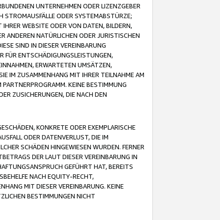
VERBUNDENEN UNTERNEHMEN ODER LIZENZGEBER
ICH STROMAUSFÄLLE ODER SYSTEMABSTÜRZE;
IHRER WEBSITE ODER VON DATEN, BILDERN,
ER ANDEREN NATÜRLICHEN ODER JURISTISCHEN
ESE SIND IN DIESER VEREINBARUNG
R FÜR ENTSCHÄDIGUNGSLEISTUNGEN,
EINNAHMEN, ERWARTETEN UMSÄTZEN,
SIE IM ZUSAMMENHANG MIT IHRER TEILNAHME AM
M PARTNERPROGRAMM. KEINE BESTIMMUNG
DER ZUSICHERUNGEN, DIE NACH DEN
GESCHÄDEN, KONKRETE ODER EXEMPLARISCHE
SFALL ODER DATENVERLUST, DIE IM
OLCHER SCHÄDEN HINGEWIESEN WURDEN. FERNER
BETRAGS DER LAUT DIESER VEREINBARUNG IN
HAFTUNGSANSPRUCH GEFÜHRT HAT, BEREITS
SBEHELFE NACH EQUITY-RECHT,
NHANG MIT DIESER VEREINBARUNG. KEINE
TZLICHEN BESTIMMUNGEN NICHT