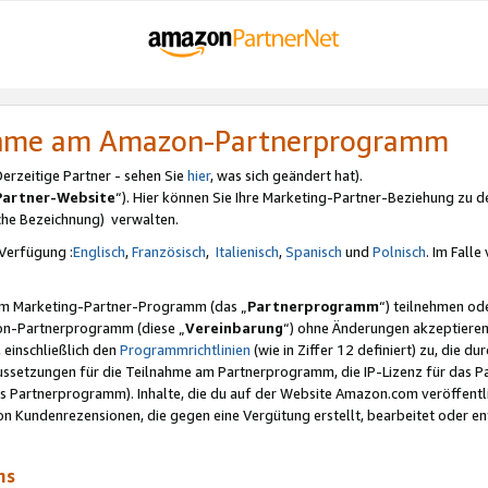
nahme am Amazon-Partnerprogramm
rzeitige Partner - sehen Sie
hier
, was sich geändert hat).
Partner-Website
“). Hier können Sie Ihre Marketing-Partner-Beziehung zu d
iche Bezeichnung) verwalten.
Verfügung :
Englisch
,
Französisch
,
Italienisch
,
Spanisch
und
Polnisch
. Im Fall
erem Marketing-Partner-Programm (das „
Partnerprogramm
“) teilnehmen od
on-Partnerprogramm (diese „
Vereinbarung
“) ohne Änderungen akzeptieren
 einschließlich den
Programmrichtlinien
(wie in Ziffer 12 definiert) zu, die 
raussetzungen für die Teilnahme am Partnerprogramm, die IP-Lizenz für das
s Partnerprogramm). Inhalte, die du auf der Website Amazon.com veröffentl
n Kundenrezensionen, die gegen eine Vergütung erstellt, bearbeitet oder ent
mms