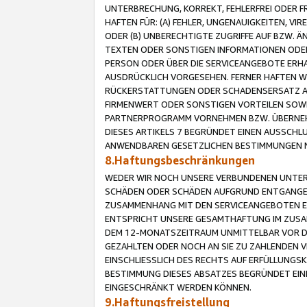
UNTERBRECHUNG, KORREKT, FEHLERFREI ODER 
HAFTEN FÜR: (A) FEHLER, UNGENAUIGKEITEN, 
ODER (B) UNBERECHTIGTE ZUGRIFFE AUF BZW. 
TEXTEN ODER SONSTIGEN INFORMATIONEN ODER 
PERSON ODER ÜBER DIE SERVICEANGEBOTE ERHA
AUSDRÜCKLICH VORGESEHEN. FERNER HAFTEN 
RÜCKERSTATTUNGEN ODER SCHADENSERSATZ AU
FIRMENWERT ODER SONSTIGEN VORTEILEN SOWIE
PARTNERPROGRAMM VORNEHMEN BZW. ÜBERNEHM
DIESES ARTIKELS 7 BEGRÜNDET EINEN AUSSCH
ANWENDBAREN GESETZLICHEN BESTIMMUNGEN 
8.Haftungsbeschränkungen
WEDER WIR NOCH UNSERE VERBUNDENEN UNTERN
SCHÄDEN ODER SCHÄDEN AUFGRUND ENTGANGENE
ZUSAMMENHANG MIT DEN SERVICEANGEBOTEN EN
ENTSPRICHT UNSERE GESAMTHAFTUNG IM ZUSAM
DEM 12-MONATSZEITRAUM UNMITTELBAR VOR DE
GEZAHLTEN ODER NOCH AN SIE ZU ZAHLENDEN V
EINSCHLIESSLICH DES RECHTS AUF ERFÜLLUNGS
BESTIMMUNG DIESES ABSATZES BEGRÜNDET EI
EINGESCHRÄNKT WERDEN KÖNNEN.
9.Haftungsfreistellung