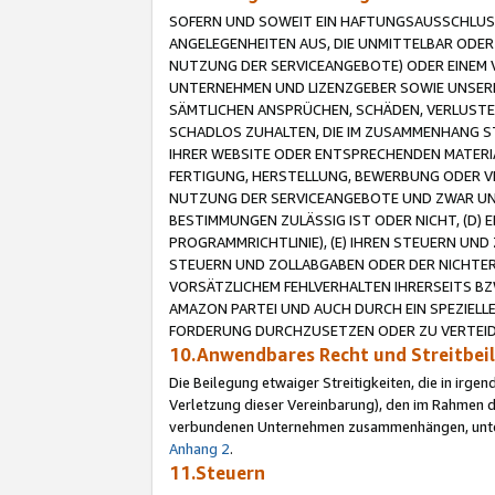
SOFERN UND SOWEIT EIN HAFTUNGSAUSSCHLUSS
ANGELEGENHEITEN AUS, DIE UNMITTELBAR ODER 
NUTZUNG DER SERVICEANGEBOTE) ODER EINEM V
UNTERNEHMEN UND LIZENZGEBER SOWIE UNSERE 
SÄMTLICHEN ANSPRÜCHEN, SCHÄDEN, VERLUSTE
SCHADLOS ZUHALTEN, DIE IM ZUSAMMENHANG STE
IHRER WEBSITE ODER ENTSPRECHENDEN MATERIA
FERTIGUNG, HERSTELLUNG, BEWERBUNG ODER VE
NUTZUNG DER SERVICEANGEBOTE UND ZWAR UN
BESTIMMUNGEN ZULÄSSIG IST ODER NICHT, (D) 
PROGRAMMRICHTLINIE), (E) IHREN STEUERN UN
STEUERN UND ZOLLABGABEN ODER DER NICHTER
VORSÄTZLICHEM FEHLVERHALTEN IHRERSEITS BZ
AMAZON PARTEI UND AUCH DURCH EIN SPEZIELL
FORDERUNG DURCHZUSETZEN ODER ZU VERTEIDI
10.Anwendbares Recht und Streitbe
Die Beilegung etwaiger Streitigkeiten, die in irg
Verletzung dieser Vereinbarung), den im Rahmen d
verbundenen Unternehmen zusammenhängen, unterl
Anhang 2
.
11.Steuern