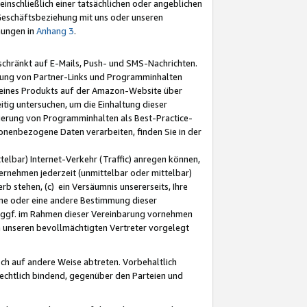
nschließlich einer tatsächlichen oder angeblichen
Geschäftsbeziehung mit uns oder unseren
mungen in
Anhang 3
.
schränkt auf E-Mails, Push- und SMS-Nachrichten.
ellung von Partner-Links und Programminhalten
 eines Produkts auf der Amazon-Website über
tig untersuchen, um die Einhaltung dieser
ntierung von Programminhalten als Best-Practice-
sonenbezogene Daten verarbeiten, finden Sie in der
telbar) Internet-Verkehr (Traffic) anregen können,
rnehmen jederzeit (unmittelbar oder mittelbar)
b stehen, (c) ein Versäumnis unsererseits, Ihre
fene oder eine andere Bestimmung dieser
r ggf. im Rahmen dieser Vereinbarung vornehmen
ch unseren bevollmächtigten Vertreter vorgelegt
ch auf andere Weise abtreten. Vorbehaltlich
rechtlich bindend, gegenüber den Parteien und