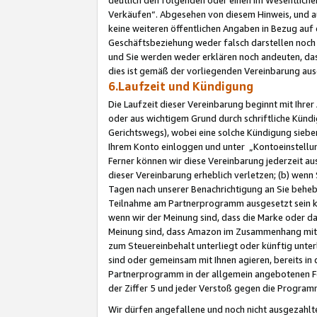
Verkäufen“. Abgesehen von diesem Hinweis, und a
keine weiteren öffentlichen Angaben in Bezug au
Geschäftsbeziehung weder falsch darstellen noch a
und Sie werden weder erklären noch andeuten, dass
dies ist gemäß der vorliegenden Vereinbarung ausd
6.Laufzeit und Kündigung
Die Laufzeit dieser Vereinbarung beginnt mit Ihre
oder aus wichtigem Grund durch schriftliche Kündi
Gerichtswegs), wobei eine solche Kündigung siebe
Ihrem Konto einloggen und unter „Kontoeinstellu
Ferner können wir diese Vereinbarung jederzeit aus
dieser Vereinbarung erheblich verletzen; (b) wenn
Tagen nach unserer Benachrichtigung an Sie behe
Teilnahme am Partnerprogramm ausgesetzt sein kö
wenn wir der Meinung sind, dass die Marke oder 
Meinung sind, dass Amazon im Zusammenhang mit d
zum Steuereinbehalt unterliegt oder künftig unter
sind oder gemeinsam mit Ihnen agieren, bereits in
Partnerprogramm in der allgemein angebotenen Fo
der Ziffer 5 und jeder Verstoß gegen die Programm
Wir dürfen angefallene und noch nicht ausgezahlt