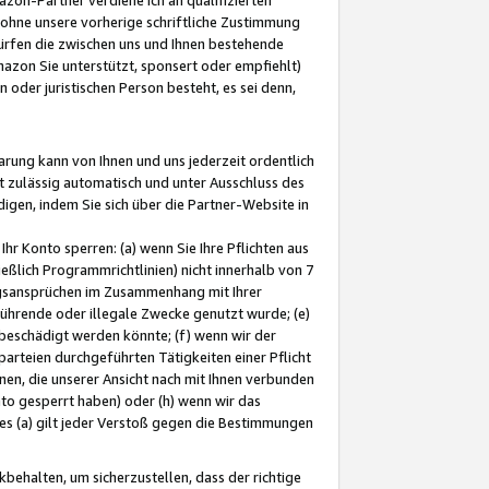
ohne unsere vorherige schriftliche Zustimmung
ürfen die zwischen uns und Ihnen bestehende
mazon Sie unterstützt, sponsert oder empfiehlt)
oder juristischen Person besteht, es sei denn,
arung kann von Ihnen und uns jederzeit ordentlich
t zulässig automatisch und unter Ausschluss des
gen, indem Sie sich über die Partner-Website in
hr Konto sperren: (a) wenn Sie Ihre Pflichten aus
eßlich Programmrichtlinien) nicht innerhalb von 7
ngsansprüchen im Zusammenhang mit Ihrer
ührende oder illegale Zwecke genutzt wurde; (e)
eschädigt werden könnte; (f) wenn wir der
rteien durchgeführten Tätigkeiten einer Pflicht
nen, die unserer Ansicht nach mit Ihnen verbunden
nto gesperrt haben) oder (h) wenn wir das
 (a) gilt jeder Verstoß gegen die Bestimmungen
ehalten, um sicherzustellen, dass der richtige