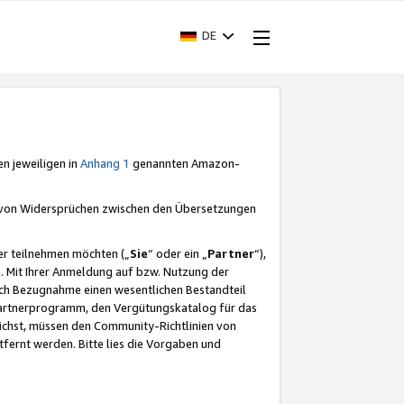
DE
en jeweiligen in
Anhang 1
genannten Amazon-
e von Widersprüchen zwischen den Übersetzungen
er teilnehmen möchten („
Sie
“ oder ein „
Partner
“),
. Mit Ihrer Anmeldung auf bzw. Nutzung der
durch Bezugnahme einen wesentlichen Bestandteil
 Partnerprogramm, den Vergütungskatalog für das
ichst, müssen den Community-Richtlinien von
fernt werden. Bitte lies die Vorgaben und