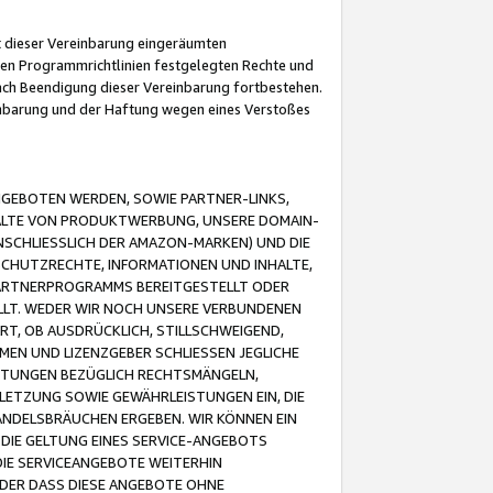
it dieser Vereinbarung eingeräumten
 den Programmrichtlinien festgelegten Rechte und
 nach Beendigung dieser Vereinbarung fortbestehen.
einbarung und der Haftung wegen eines Verstoßes
GEBOTEN WERDEN, SOWIE PARTNER-LINKS,
ALTE VON PRODUKTWERBUNG, UNSERE DOMAIN-
SCHLIESSLICH DER AMAZON-MARKEN) UND DIE
SCHUTZRECHTE, INFORMATIONEN UND INHALTE,
PARTNERPROGRAMMS BEREITGESTELLT ODER
ELLT. WEDER WIR NOCH UNSERE VERBUNDENEN
T, OB AUSDRÜCKLICH, STILLSCHWEIGEND,
MEN UND LIZENZGEBER SCHLIESSEN JEGLICHE
ISTUNGEN BEZÜGLICH RECHTSMÄNGELN,
LETZUNG SOWIE GEWÄHRLEISTUNGEN EIN, DIE
ANDELSBRÄUCHEN ERGEBEN. WIR KÖNNEN EIN
 DIE GELTUNG EINES SERVICE-ANGEBOTS
IE SERVICEANGEBOTE WEITERHIN
ODER DASS DIESE ANGEBOTE OHNE