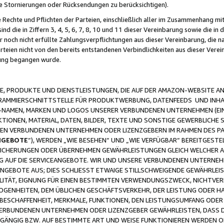
ge Stornierungen oder Rücksendungen zu berücksichtigen).
 Rechte und Pflichten der Parteien, einschließlich aller im Zusammenhang m
 die in Ziffern 3, 4, 5, 6, 7, 8, 10 und 11 dieser Vereinbarung sowie die in
er noch nicht erfüllte Zahlungsverpflichtungen aus dieser Vereinbarung, die
arteien nicht von den bereits entstandenen Verbindlichkeiten aus dieser Ver
gung begangen wurde.
 PRODUKTE UND DIENSTLEISTUNGEN, DIE AUF DER AMAZON-WEBSITE AN
GRAMMIERSCHNITTSTELLE FÜR PRODUKTWERBUNG, DATENFEEDS UND INH
-NAMEN, MARKEN UND LOGOS UNSERER VERBUNDENEN UNTERNEHMEN (EIN
IONEN, MATERIAL, DATEN, BILDER, TEXTE UND SONSTIGE GEWERBLICHE 
EREN VERBUNDENEN UNTERNEHMEN ODER LIZENZGEBERN IM RAHMEN DES 
NGEBOTE
“), WERDEN „WIE BESEHEN“ UND „WIE VERFÜGBAR“ BEREITGEST
CHERUNGEN ODER ÜBERNEHMEN GEWÄHRLEISTUNGEN GLEICH WELCHER AR
ZUG AUF DIE SERVICEANGEBOTE. WIR UND UNSERE VERBUNDENEN UNTERNEH
ANGEBOTE AUS; DIES SCHLIESST ETWAIGE STILLSCHWEIGENDE GEWÄHRLE
LITÄT, EIGNUNG FÜR EINEN BESTIMMTEN VERWENDUNGSZWECK, NICHTVER
OGENHEITEN, DEM ÜBLICHEN GESCHÄFTSVERKEHR, DER LEISTUNG ODER H
 BESCHAFFENHEIT, MERKMALE, FUNKTIONEN, DEN LEISTUNGSUMFANG ODER
VERBUNDENEN UNTERNEHMEN ODER LIZENZGEBER GEWÄHRLEISTEN, DASS D
HGÄNGIG BZW. AUF BESTIMMTE ART UND WEISE FUNKTIONIEREN WERDEN 