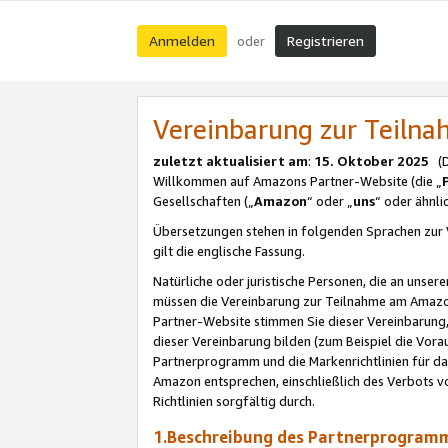
Anmelden
Registrieren
oder
Vereinbarung zur Teil
zuletzt aktualisiert am
:
15. Oktober 2025
(De
Willkommen auf Amazons Partner-Website (die „
Gesellschaften („
Amazon
“ oder „
uns
“ oder ähnl
Übersetzungen stehen in folgenden Sprachen zur 
gilt die englische Fassung.
Natürliche oder juristische Personen, die an uns
müssen die Vereinbarung zur Teilnahme am Amaz
Partner-Website stimmen Sie dieser Vereinbarung,
dieser Vereinbarung bilden (zum Beispiel die Vo
Partnerprogramm und die Markenrichtlinien für da
Amazon entsprechen, einschließlich des Verbots vo
Richtlinien sorgfältig durch.
1.Beschreibung des Partnerprogra