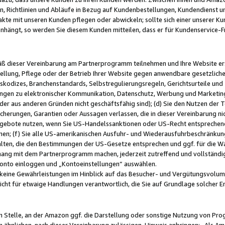
, Richtlinien und Abläufe in Bezug auf Kundenbestellungen, Kundendienst 
kte mit unseren Kunden pflegen oder abwickeln; sollte sich einer unserer Ku
nhängt, so werden Sie diesem Kunden mitteilen, dass er für Kundenservic
emäß dieser Vereinbarung am Partnerprogramm teilnehmen und Ihre Website er
ellung, Pflege oder der Betrieb Ihrer Website gegen anwendbare gesetzlich
skodizes, Branchenstandards, Selbstregulierungsregeln, Gerichtsurteile und 
ngen zu elektronischer Kommunikation, Datenschutz, Werbung und Marketing)
 oder aus anderen Gründen nicht geschäftsfähig sind); (d) Sie den Nutzen de
cherungen, Garantien oder Aussagen verlassen, die in dieser Vereinbarung nich
gebote nutzen, wenn Sie US-Handelssanktionen oder US-Recht entsprechen
men; (f) Sie alle US-amerikanischen Ausfuhr- und Wiederausfuhrbeschränkun
ten, die den Bestimmungen der US-Gesetze entsprechen und ggf. für die Wa
hang mit dem Partnerprogramm machen, jederzeit zutreffend und vollständig 
 Konto einloggen und „Kontoeinstellungen“ auswählen.
keine Gewährleistungen im Hinblick auf das Besucher- und Vergütungsvolu
icht für etwaige Handlungen verantwortlich, die Sie auf Grundlage solcher
en Stelle, an der Amazon ggf. die Darstellung oder sonstige Nutzung von Pr
 ähnlichen, nach dieser Vereinbarung zulässigen, Hinweis anbringen: „Als Ama