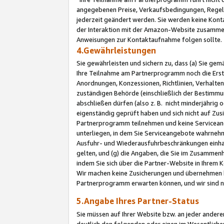
angegebenen Preise, Verkaufsbedingungen, Regeln
jederzeit geändert werden. Sie werden keine Konta
der Interaktion mit der Amazon-Website zusamme
Anweisungen zur Kontaktaufnahme folgen sollte.
4.Gewährleistungen
Sie gewährleisten und sichern zu, dass (a) Sie g
Ihre Teilnahme am Partnerprogramm noch die Erst
Anordnungen, Konzessionen, Richtlinien, Verhalten
zuständigen Behörde (einschließlich der Bestimmu
abschließen dürfen (also z. B. nicht minderjährig
eigenständig geprüft haben und sich nicht auf Zusi
Partnerprogramm teilnehmen und keine Servicean
unterliegen, in dem Sie Serviceangebote wahrneh
Ausfuhr- und Wiederausfuhrbeschränkungen einhal
gelten, und (g) die Angaben, die Sie im Zusammen
indem Sie sich über die Partner-Website in Ihrem
Wir machen keine Zusicherungen und übernehmen 
Partnerprogramm erwarten können, und wir sind n
5.Angabe Ihres Partner-Status
Sie müssen auf Ihrer Website bzw. an jeder ander
deutlich den folgenden oder einen im Wesentlichen