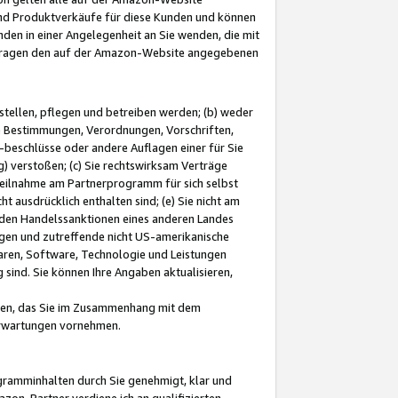
und Produktverkäufe für diese Kunden und können
nden in einer Angelegenheit an Sie wenden, die mit
e-Fragen den auf der Amazon-Website angegebenen
stellen, pflegen und betreiben werden; (b) weder
e Bestimmungen, Verordnungen, Vorschriften,
-beschlüsse oder andere Auflagen einer für Sie
 verstoßen; (c) Sie rechtswirksam Verträge
r Teilnahme am Partnerprogramm für sich selbst
t ausdrücklich enthalten sind; (e) Sie nicht am
den Handelssanktionen eines anderen Landes
gen und zutreffende nicht US-amerikanische
ren, Software, Technologie und Leistungen
sind. Sie können Ihre Angaben aktualisieren,
men, das Sie im Zusammenhang mit dem
 Erwartungen vornehmen.
ogramminhalten durch Sie genehmigt, klar und
zon-Partner verdiene ich an qualifizierten