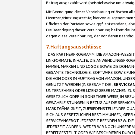
Betrag ausgezahlt wird (beispielsweise um etwai
Mit Beendigung dieser Vereinbarung erlöschen alle
Lizenzen/Nutzungsrechte; hiervon ausgenommen sind
Pflichten der Parteien sowie ggf. entstandene, ab
Die Beendigung dieser Vereinbarung befreit die P
gegen diese Vereinbarung, der vor deren Beendi
7.Haftungsausschlüsse
DAS PARTNERPROGRAMM, DIE AMAZON-WEBSITE,
LINKFORMATE, INHALTE, DIE ANWENDUNGSPRO
NAMEN, MARKEN UND LOGOS SOWIE DIE DOMAIN
GESAMTE TECHNOLOGIE, SOFTWARE SOWIE FUNKT
DIE VON ODER IM AUFTRAG VON AMAZON, UNS
GENUTZT WERDEN (INSGESAMT DIE „
SERVICEA
UNTERNEHMEN ODER LIZENZGEBER MACHEN ZUSI
GESETZLICH ODER IN SONSTIGER WEISE, IN BE
GEWÄHRLEISTUNGEN IN BEZUG AUF DIE SERVICE
MARKTGÄNGIGKEIT, ZUFRIEDENSTELLENDER QUA
SICH AUS GESETZLICHEN BESTIMMUNGEN, GEPFL
SERVICEANGEBOT JEDERZEIT BEENDEN BZW. DIE
JEDERZEIT ÄNDERN. WEDER WIR NOCH UNSERE 
BEREITGESTELLT ODER WIE BESCHRIEBEN DURC