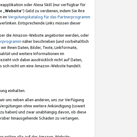
eapplikation oder Alexa Skill (nur verfügbar für
e „
Website
“) Geld zu verdienen, indem Sie Ihre
en im
Vergütungskatalog für das Partnerprogramm
t) verlinken. Entsprechende Links müssen dieser
e über die Amazon-Website angeboten werden, oder
nerprogramm
näher beschrieben (und vorbehaltlich
ir Ihnen Daten, Bilder, Texte, Linkformate,
alität und weitere Informationen im
zieht sich dabei ausdrücklich nicht auf Daten,
es sich nicht um eine Amazon-Website handelt.
rung einhalten.
ir uns neben allen anderen, uns zur Verfügung
n Vergütungen ohne weitere Ankündigung (soweit
 zu haben) und zwar unabhängig davon, ob diese
darüber hinausgehende Schäden zu verlangen.
on gelten alle auf der Amazon-Website