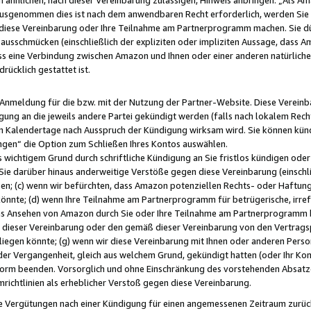
usgenommen dies ist nach dem anwendbaren Recht erforderlich, werden Sie 
f diese Vereinbarung oder Ihre Teilnahme am Partnerprogramm machen. Sie d
usschmücken (einschließlich der expliziten oder impliziten Aussage, dass A
 eine Verbindung zwischen Amazon und Ihnen oder einer anderen natürlichen 
rücklich gestattet ist.
r Anmeldung für die bzw. mit der Nutzung der Partner-Website. Diese Vereinb
gung an die jeweils andere Partei gekündigt werden (falls nach lokalem Rech
n Kalendertage nach Ausspruch der Kündigung wirksam wird. Sie können kündi
ngen“ die Option zum Schließen Ihres Kontos auswählen.
 wichtigem Grund durch schriftliche Kündigung an Sie fristlos kündigen oder I
 Sie darüber hinaus anderweitige Verstöße gegen diese Vereinbarung (einschli
ben; (c) wenn wir befürchten, dass Amazon potenziellen Rechts- oder Haftu
nnte; (d) wenn Ihre Teilnahme am Partnerprogramm für betrügerische, irref
das Ansehen von Amazon durch Sie oder Ihre Teilnahme am Partnerprogramm b
ieser Vereinbarung oder den gemäß dieser Vereinbarung von den Vertragspa
liegen könnte; (g) wenn wir diese Vereinbarung mit Ihnen oder anderen Perso
 der Vergangenheit, gleich aus welchem Grund, gekündigt hatten (oder Ihr Ko
rm beenden. Vorsorglich und ohne Einschränkung des vorstehenden Absatzes
richtlinien als erheblicher Verstoß gegen diese Vereinbarung.
e Vergütungen nach einer Kündigung für einen angemessenen Zeitraum zurückb