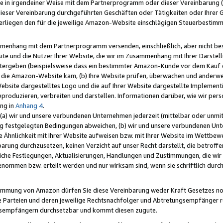
e in irgendeiner Weise mit dem Partnerprogramm oder dieser Vereinbarung (ei
ieser Vereinbarung durchgeführten Geschäften oder Tätigkeiten oder Ihrer 
liegen den für die jeweilige Amazon-Website einschlägigen Steuerbestim
mmenhang mit dem Partnerprogramm versenden, einschließlich, aber nicht be
site und die Nutzer Ihrer Website, die wir im Zusammenhang mit Ihrer Darst
itergeben (beispielsweise dass ein bestimmter Amazon-Kunde vor dem Kauf
uf die Amazon-Website kam, (b) Ihre Website prüfen, überwachen und anderwei
r Website dargestelltes Logo und die auf Ihrer Website dargestellte Impleme
reproduzieren, verbreiten und darstellen. Informationen darüber, wie wir per
ng in
Anhang 4
.
 (a) wir und unsere verbundenen Unternehmen jederzeit (mittelbar oder unmit
ng festgelegten Bedingungen abweichen, (b) wir und unsere verbundenen Unte
 Ähnlichkeit mit Ihrer Website aufweisen bzw. mit Ihrer Website im Wettbewer
barung durchzusetzen, keinen Verzicht auf unser Recht darstellt, die betrof
liche Festlegungen, Aktualisierungen, Handlungen und Zustimmungen, die wi
enommen bzw. erteilt werden und nur wirksam sind, wenn sie schriftlich dur
stimmung von Amazon dürfen Sie diese Vereinbarung weder Kraft Gesetzes no
die Parteien und deren jeweilige Rechtsnachfolger und Abtretungsempfänger 
ngsempfängern durchsetzbar und kommt diesen zugute.