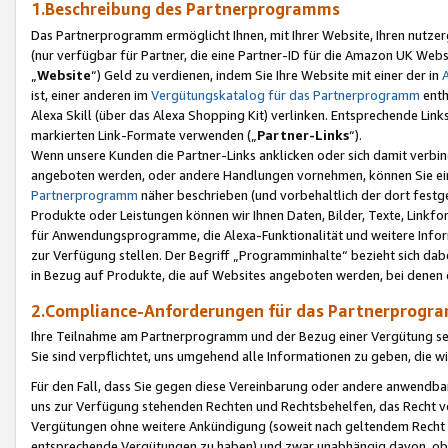
1.Beschreibung des Partnerprogramms
Das Partnerprogramm ermöglicht Ihnen, mit Ihrer Website, Ihren nutzer
(nur verfügbar für Partner, die eine Partner-ID für die Amazon UK We
„
Website
“) Geld zu verdienen, indem Sie Ihre Website mit einer der in
ist, einer anderen im
Vergütungskatalog für das Partnerprogramm
enth
Alexa Skill (über das Alexa Shopping Kit) verlinken. Entsprechende Lin
markierten Link-Formate verwenden („
Partner-Links
“).
Wenn unsere Kunden die Partner-Links anklicken oder sich damit verbi
angeboten werden, oder andere Handlungen vornehmen, können Sie eine
Partnerprogramm
näher beschrieben (und vorbehaltlich der dort festg
Produkte oder Leistungen können wir Ihnen Daten, Bilder, Texte, Linkfo
für Anwendungsprogramme, die Alexa-Funktionalität und weitere Inf
zur Verfügung stellen. Der Begriff „Programminhalte“ bezieht sich dabe
in Bezug auf Produkte, die auf Websites angeboten werden, bei denen 
2.Compliance-Anforderungen für das Partnerprog
Ihre Teilnahme am Partnerprogramm und der Bezug einer Vergütung setz
Sie sind verpflichtet, uns umgehend alle Informationen zu geben, die w
Für den Fall, dass Sie gegen diese Vereinbarung oder andere anwendba
uns zur Verfügung stehenden Rechten und Rechtsbehelfen, das Recht vo
Vergütungen ohne weitere Ankündigung (soweit nach geltendem Recht z
entsprechende Vergütungen zu haben) und zwar unabhängig davon, ob 