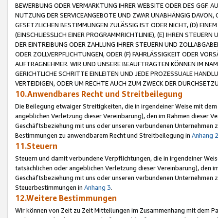
BEWERBUNG ODER VERMARKTUNG IHRER WEBSITE ODER DES GGF. AUF 
NUTZUNG DER SERVICEANGEBOTE UND ZWAR UNABHÄNGIG DAVON, O
GESETZLICHEN BESTIMMUNGEN ZULÄSSIG IST ODER NICHT, (D) EINE
(EINSCHLIESSLICH EINER PROGRAMMRICHTLINIE), (E) IHREN STEUER
DER EINTREIBUNG ODER ZAHLUNG IHRER STEUERN UND ZOLLABGAB
ODER ZOLLVERPFLICHTUNGEN, ODER (F) FAHRLÄSSIGKEIT ODER VORS
AUFTRAGNEHMER. WIR UND UNSERE BEAUFTRAGTEN KÖNNEN IM NAME
GERICHTLICHE SCHRITTE EINLEITEN UND JEDE PROZESSUALE HAND
VERTEIDIGEN, ODER UM RECHTE AUCH ZUM ZWECK DER DURCHSETZU
10.Anwendbares Recht und Streitbeilegung
Die Beilegung etwaiger Streitigkeiten, die in irgendeiner Weise mit de
angeblichen Verletzung dieser Vereinbarung), den im Rahmen dieser Ve
Geschäftsbeziehung mit uns oder unseren verbundenen Unternehmen zu
Bestimmungen zu anwendbarem Recht und Streitbeilegung in
Anhang 
11.Steuern
Steuern und damit verbundene Verpflichtungen, die in irgendeiner Wei
tatsächlichen oder angeblichen Verletzung dieser Vereinbarung), den 
Geschäftsbeziehung mit uns oder unseren verbundenen Unternehmen z
Steuerbestimmungen in
Anhang 3
.
12.Weitere Bestimmungen
Wir können von Zeit zu Zeit Mitteilungen im Zusammenhang mit dem Par