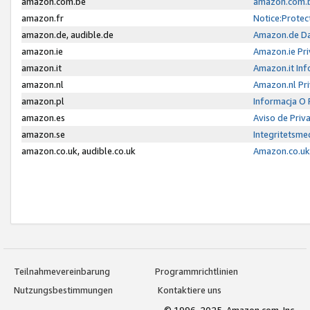
amazon.com.be
amazon.com.b
amazon.fr
Notice:Protec
amazon.de, audible.de
Amazon.de Da
amazon.ie
Amazon.ie Pri
amazon.it
Amazon.it Inf
amazon.nl
Amazon.nl Pri
amazon.pl
Informacja O
amazon.es
Aviso de Priv
amazon.se
Integritetsm
amazon.co.uk, audible.co.uk
Amazon.co.uk 
Teilnahmevereinbarung
Programmrichtlinien
Nutzungsbestimmungen
Kontaktiere uns