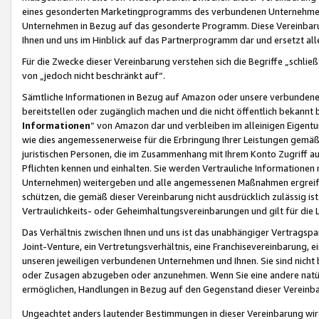
eines gesonderten Marketingprogramms des verbundenen Unternehmens
Unternehmen in Bezug auf das gesonderte Programm. Diese Vereinbarung
Ihnen und uns im Hinblick auf das Partnerprogramm dar und ersetzt al
Für die Zwecke dieser Vereinbarung verstehen sich die Begriffe „schließ
von „jedoch nicht beschränkt auf“.
Sämtliche Informationen in Bezug auf Amazon oder unsere verbunde
bereitstellen oder zugänglich machen und die nicht öffentlich bekannt bz
Informationen
“ von Amazon dar und verbleiben im alleinigen Eigent
wie dies angemessenerweise für die Erbringung Ihrer Leistungen gemäß d
juristischen Personen, die im Zusammenhang mit Ihrem Konto Zugriff au
Pflichten kennen und einhalten. Sie werden Vertrauliche Informationen 
Unternehmen) weitergeben und alle angemessenen Maßnahmen ergreifen
schützen, die gemäß dieser Vereinbarung nicht ausdrücklich zulässig is
Vertraulichkeits- oder Geheimhaltungsvereinbarungen und gilt für die
Das Verhältnis zwischen Ihnen und uns ist das unabhängiger Vertragspa
Joint-Venture, ein Vertretungsverhältnis, eine Franchisevereinbarung, 
unseren jeweiligen verbundenen Unternehmen und Ihnen. Sie sind ni
oder Zusagen abzugeben oder anzunehmen. Wenn Sie eine andere natürli
ermöglichen, Handlungen in Bezug auf den Gegenstand dieser Vereinbar
Ungeachtet anders lautender Bestimmungen in dieser Vereinbarung wird