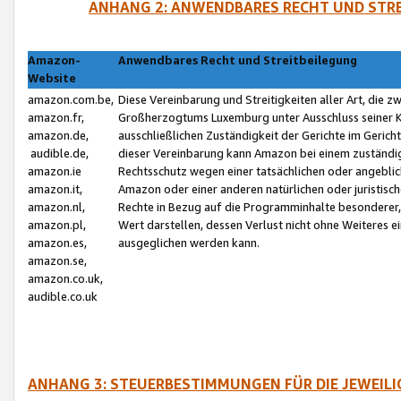
ANHANG 2: ANWENDBARES RECHT UND STRE
Amazon-
Anwendbares Recht und Streitbeilegung
Website
amazon.com.be,
Diese Vereinbarung und Streitigkeiten aller Art, die 
amazon.fr,
Großherzogtums Luxemburg unter Ausschluss seiner Kol
amazon.de,
ausschließlichen Zuständigkeit der Gerichte im Geri
audible.de,
dieser Vereinbarung kann Amazon bei einem zuständig
amazon.ie
Rechtsschutz wegen einer tatsächlichen oder angebli
amazon.it,
Amazon oder einer anderen natürlichen oder juristisc
amazon.nl,
Rechte in Bezug auf die Programminhalte besonderer,
amazon.pl,
Wert darstellen, dessen Verlust nicht ohne Weiteres e
amazon.es,
ausgeglichen werden kann.
amazon.se,
amazon.co.uk,
audible.co.uk
ANHANG 3: STEUERBESTIMMUNGEN FÜR DIE JEWEIL