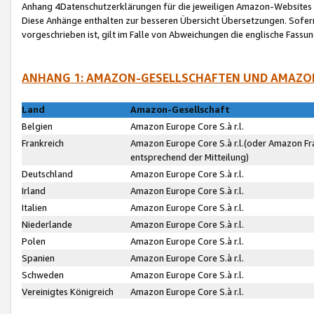
Anhang 4Datenschutzerklärungen für die jeweiligen Amazon-Websites
Diese Anhänge enthalten zur besseren Übersicht Übersetzungen. Sofe
vorgeschrieben ist, gilt im Falle von Abweichungen die englische Fass
ANHANG 1: AMAZON-GESELLSCHAFTEN UND AMAZO
Land
Amazon-Gesellschaft
Belgien
Amazon Europe Core S.à r.l.
Frankreich
Amazon Europe Core S.à r.l.(oder Amazon Fr
entsprechend der Mitteilung)
Deutschland
Amazon Europe Core S.à r.l.
Irland
Amazon Europe Core S.à r.l.
Italien
Amazon Europe Core S.à r.l.
Niederlande
Amazon Europe Core S.à r.l.
Polen
Amazon Europe Core S.à r.l.
Spanien
Amazon Europe Core S.à r.l.
Schweden
Amazon Europe Core S.à r.l.
Vereinigtes Königreich
Amazon Europe Core S.à r.l.