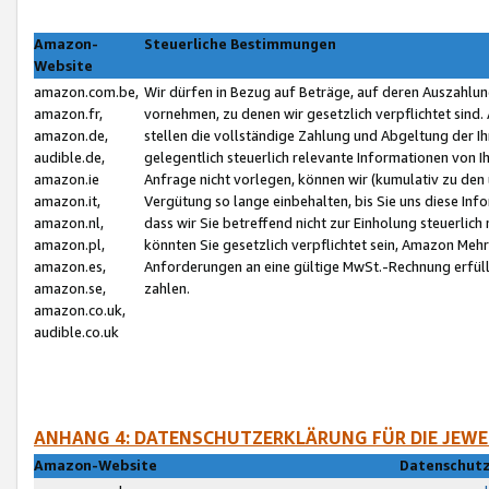
Amazon-
Steuerliche Bestimmungen
Website
amazon.com.be,
Wir dürfen in Bezug auf Beträge, auf deren Auszahlun
amazon.fr,
vornehmen, zu denen wir gesetzlich verpflichtet sind
amazon.de,
stellen die vollständige Zahlung und Abgeltung der 
audible.de,
gelegentlich steuerlich relevante Informationen von I
amazon.ie
Anfrage nicht vorlegen, können wir (kumulativ zu de
amazon.it,
Vergütung so lange einbehalten, bis Sie uns diese Inf
amazon.nl,
dass wir Sie betreffend nicht zur Einholung steuerlich 
amazon.pl,
könnten Sie gesetzlich verpflichtet sein, Amazon Meh
amazon.es,
Anforderungen an eine gültige MwSt.-Rechnung erfüllt
amazon.se,
zahlen.
amazon.co.uk,
audible.co.uk
ANHANG 4: DATENSCHUTZERKLÄRUNG FÜR DIE JEWE
Amazon-Website
Datenschutz