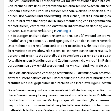
und SMS-Nachrichten. Ferner dürfen wir (a) Informationen über Ihre We
von Partner-Links und Programminhalten erhalten überwachen, aufzei
vor dem Kauf eines Produkts auf der Amazon-Website über einen auf Ih
prüfen, überwachen und anderweitig untersuchen, um die Einhaltung dies
die auf Ihrer Website dargestellte Implementierung von Programminhalt
reproduzieren, verbreiten und darstellen. Informationen darüber, wie w
Amazon-Datenschutzerklärung in
Anhang 4
.
Sie bestätigen und sind damit einverstanden, dass (a) wir und unsere 
(Traffic) anregen können, zu Bedingungen, die von den in dieser Vere
Unternehmen jederzeit (unmittelbar oder mittelbar) Websites oder Appl
Ihrer Website im Wettbewerb stehen, (c) ein Versäumnis unsererseits, I
Verzicht auf unser Recht darstellt, die betroffene oder eine andere B
Aktualisierungen, Handlungen und Zustimmungen, die wir ggf. im Rahme
vorgenommen bzw. erteilt werden und nur wirksam sind, wenn sie schri
Ohne die ausdrückliche vorherige schriftliche Zustimmung von Amazon
abtreten. Vorbehaltlich dieser Einschränkung ist diese Vereinbarung f
rechtlich bindend, gegenüber den Parteien und ihren jeweiligen Rech
Diese Vereinbarung umfasst die jeweils aktuellste Fassung aller Richtli
dieser Vereinbarung Bezug genommen wird und alle anderen Richtlinie
des Partnerprogramms zur Verfügung gestellt werden („
Programmric
verpflichten sich zu deren Einhaltung. Im Falle von Widersprüchen zwi
maßgeblich. Im Falle von Widersprüchen zwischen dieser Vereinbarun