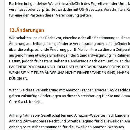
Parteien in irgendeiner Weise (einschließlich des Ergreifens oder Unt
veranlasst oder verpflichtet wird, die mit US-Gesetzen, Vorschriften,
für eine der Parteien dieser Vereinbarung gelten.
13.Änderungen
Wir behalten uns das Recht vor, einzelne oder alle Bestimmungen diese
Änderungsmitteilung, eine geänderte Vereinbarung oder eine geänderte 
über die entsprechende Änderung per E-Mail an Ihre zu diesem Zeitpun
ausgenommen etwaige Erhöhungen der Standardvergütung im Rahmen
Datum, jedoch frühestens sieben Kalendertage nach dem Datum, an de
PARTNERPROGRAMM NACH DEM DATUM DES WIRKSAMWERDENS DER Ä
WENN SIE MIT EINER ÄNDERUNG NICHT EINVERSTANDEN SIND, HABEN S
KÜNDIGEN.
Wenn Sie diese Vereinbarung mit Amazon France Services SAS geschlo
gelten zukünftige Änderungen an dieser Vereinbarung für Sie und Ama
Core S.à r.l. bezieht.
Anhang 1Amazon-Gesellschaften und Amazon-Websites nach Ländern
Anhang 2Anwendbares Recht und Streitbeilegung für die jeweiligen 
Anhang 3Steuerbestimmungen für die jeweiligen Amazon-Websites