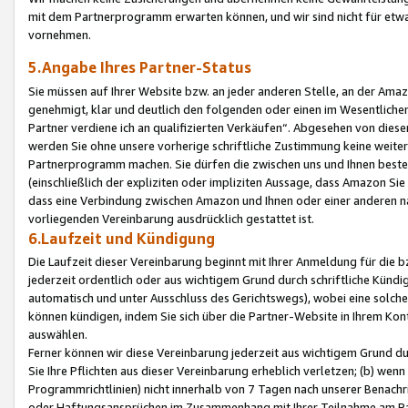
mit dem Partnerprogramm erwarten können, und wir sind nicht für etwa
vornehmen.
5.Angabe Ihres Partner-Status
Sie müssen auf Ihrer Website bzw. an jeder anderen Stelle, an der Am
genehmigt, klar und deutlich den folgenden oder einen im Wesentlichen
Partner verdiene ich an qualifizierten Verkäufen“. Abgesehen von die
werden Sie ohne unsere vorherige schriftliche Zustimmung keine weite
Partnerprogramm machen. Sie dürfen die zwischen uns und Ihnen best
(einschließlich der expliziten oder impliziten Aussage, dass Amazon Si
dass eine Verbindung zwischen Amazon und Ihnen oder einer anderen natü
vorliegenden Vereinbarung ausdrücklich gestattet ist.
6.Laufzeit und Kündigung
Die Laufzeit dieser Vereinbarung beginnt mit Ihrer Anmeldung für die 
jederzeit ordentlich oder aus wichtigem Grund durch schriftliche Kündi
automatisch und unter Ausschluss des Gerichtswegs), wobei eine solch
können kündigen, indem Sie sich über die Partner-Website in Ihrem Ko
auswählen.
Ferner können wir diese Vereinbarung jederzeit aus wichtigem Grund dur
Sie Ihre Pflichten aus dieser Vereinbarung erheblich verletzen; (b) wen
Programmrichtlinien) nicht innerhalb von 7 Tagen nach unserer Benachr
oder Haftungsansprüchen im Zusammenhang mit Ihrer Teilnahme am Pa