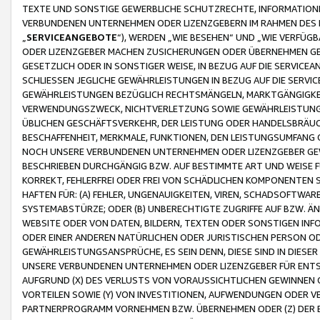
TEXTE UND SONSTIGE GEWERBLICHE SCHUTZRECHTE, INFORMATIONE
VERBUNDENEN UNTERNEHMEN ODER LIZENZGEBERN IM RAHMEN DES
„
SERVICEANGEBOTE
“), WERDEN „WIE BESEHEN“ UND „WIE VERFÜ
ODER LIZENZGEBER MACHEN ZUSICHERUNGEN ODER ÜBERNEHMEN GEW
GESETZLICH ODER IN SONSTIGER WEISE, IN BEZUG AUF DIE SERVI
SCHLIESSEN JEGLICHE GEWÄHRLEISTUNGEN IN BEZUG AUF DIE SERVI
GEWÄHRLEISTUNGEN BEZÜGLICH RECHTSMÄNGELN, MARKTGÄNGIGKEIT
VERWENDUNGSZWECK, NICHTVERLETZUNG SOWIE GEWÄHRLEISTUNGEN 
ÜBLICHEN GESCHÄFTSVERKEHR, DER LEISTUNG ODER HANDELSBRÄUCH
BESCHAFFENHEIT, MERKMALE, FUNKTIONEN, DEN LEISTUNGSUMFANG 
NOCH UNSERE VERBUNDENEN UNTERNEHMEN ODER LIZENZGEBER GEWÄ
BESCHRIEBEN DURCHGÄNGIG BZW. AUF BESTIMMTE ART UND WEISE
KORREKT, FEHLERFREI ODER FREI VON SCHÄDLICHEN KOMPONENTEN
HAFTEN FÜR: (A) FEHLER, UNGENAUIGKEITEN, VIREN, SCHADSOFTW
SYSTEMABSTÜRZE; ODER (B) UNBERECHTIGTE ZUGRIFFE AUF BZW. 
WEBSITE ODER VON DATEN, BILDERN, TEXTEN ODER SONSTIGEN INF
ODER EINER ANDEREN NATÜRLICHEN ODER JURISTISCHEN PERSON OD
GEWÄHRLEISTUNGSANSPRÜCHE, ES SEIN DENN, DIESE SIND IN DIES
UNSERE VERBUNDENEN UNTERNEHMEN ODER LIZENZGEBER FÜR EN
AUFGRUND (X) DES VERLUSTS VON VORAUSSICHTLICHEN GEWINNEN
VORTEILEN SOWIE (Y) VON INVESTITIONEN, AUFWENDUNGEN ODER VE
PARTNERPROGRAMM VORNEHMEN BZW. ÜBERNEHMEN ODER (Z) DER 