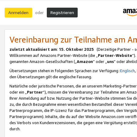
Anmelden
Registrieren
oder
Vereinbarung zur Teilnahme am 
zuletzt aktualisiert am
:
15. Oktober 2025
(Derzeitige Partner - 
Willkommen auf Amazons Partner-Website (die „
Partner-Website
“)
genannten Amazon-Gesellschaften („
Amazon
“ oder „
uns
“ oder ähnli
Übersetzungen stehen in folgenden Sprachen zur Verfügung :
Englisch
,
den Übersetzungen gilt die englische Fassung.
Natürliche oder juristische Personen, die an unserem Marketing-Partn
oder ein „
Partner
“), müssen die Vereinbarung zur Teilnahme am Ama
Ihrer Anmeldung auf bzw. Nutzung der Partner-Website stimmen Sie die
zu, die durch Bezugnahme einen wesentlichen Bestandteil dieser Verei
Partnerprogramm, die IP-Lizenz für das Partnerprogramm, den Vergütu
Partnerprogramm). Inhalte, die du auf der Website Amazon.com veröffe
des Verbots von Kundenrezensionen, die gegen eine Vergütung erstellt, 
durch.