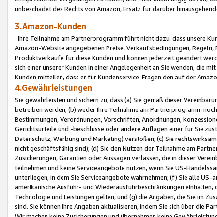
unbeschadet des Rechts von Amazon, Ersatz für darüber hinausgehen
3.Amazon-Kunden
Ihre Teilnahme am Partnerprogramm führt nicht dazu, dass unsere Kun
Amazon-Website angegebenen Preise, Verkaufsbedingungen, Regeln, Ri
Produktverkäufe für diese Kunden und können jederzeit geändert werde
sich einer unserer Kunden in einer Angelegenheit an Sie wenden, die 
Kunden mitteilen, dass er für Kundenservice-Fragen den auf der Ama
4.Gewährleistungen
Sie gewährleisten und sichern zu, dass (a) Sie gemäß dieser Vereinba
betreiben werden; (b) weder Ihre Teilnahme am Partnerprogramm noch d
Bestimmungen, Verordnungen, Vorschriften, Anordnungen, Konzessionen,
Gerichtsurteile und -beschlüsse oder andere Auflagen einer für Sie zu
Datenschutz, Werbung und Marketing) verstoßen; (c) Sie rechtswirksam 
nicht geschäftsfähig sind); (d) Sie den Nutzen der Teilnahme am Partne
Zusicherungen, Garantien oder Aussagen verlassen, die in dieser Verein
teilnehmen und keine Serviceangebote nutzen, wenn Sie US-Handelssa
unterliegen, in dem Sie Serviceangebote wahrnehmen; (f) Sie alle US
amerikanische Ausfuhr- und Wiederausfuhrbeschränkungen einhalten, 
Technologie und Leistungen gelten, und (g) die Angaben, die Sie im 
sind. Sie können Ihre Angaben aktualisieren, indem Sie sich über die 
Wir machen keine Zusicherungen und übernehmen keine Gewährleistun