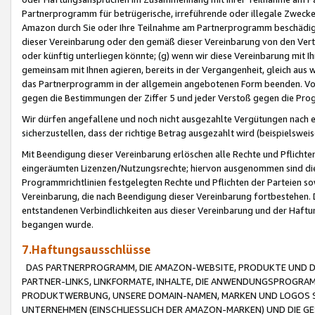
Partnerprogramm für betrügerische, irreführende oder illegale Zwecke
Amazon durch Sie oder Ihre Teilnahme am Partnerprogramm beschädig
dieser Vereinbarung oder den gemäß dieser Vereinbarung von den Vertr
oder künftig unterliegen könnte; (g) wenn wir diese Vereinbarung mit I
gemeinsam mit Ihnen agieren, bereits in der Vergangenheit, gleich aus
das Partnerprogramm in der allgemein angebotenen Form beenden. Vors
gegen die Bestimmungen der Ziffer 5 und jeder Verstoß gegen die Prog
Wir dürfen angefallene und noch nicht ausgezahlte Vergütungen nach 
sicherzustellen, dass der richtige Betrag ausgezahlt wird (beispielsw
Mit Beendigung dieser Vereinbarung erlöschen alle Rechte und Pflichte
eingeräumten Lizenzen/Nutzungsrechte; hiervon ausgenommen sind die in 
Programmrichtlinien festgelegten Rechte und Pflichten der Parteien sow
Vereinbarung, die nach Beendigung dieser Vereinbarung fortbestehen. D
entstandenen Verbindlichkeiten aus dieser Vereinbarung und der Haft
begangen wurde.
7.Haftungsausschlüsse
DAS PARTNERPROGRAMM, DIE AMAZON-WEBSITE, PRODUKTE UND DI
PARTNER-LINKS, LINKFORMATE, INHALTE, DIE ANWENDUNGSPROGR
PRODUKTWERBUNG, UNSERE DOMAIN-NAMEN, MARKEN UND LOGOS S
UNTERNEHMEN (EINSCHLIESSLICH DER AMAZON-MARKEN) UND DIE GE