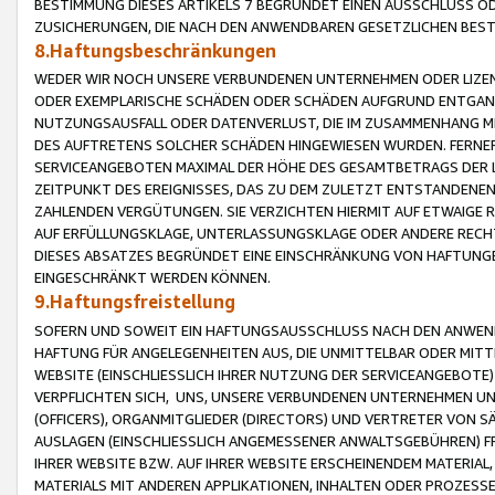
BESTIMMUNG DIESES ARTIKELS 7 BEGRÜNDET EINEN AUSSCHLUSS 
ZUSICHERUNGEN, DIE NACH DEN ANWENDBAREN GESETZLICHEN BE
8.Haftungsbeschränkungen
WEDER WIR NOCH UNSERE VERBUNDENEN UNTERNEHMEN ODER LIZEN
ODER EXEMPLARISCHE SCHÄDEN ODER SCHÄDEN AUFGRUND ENTGANG
NUTZUNGSAUSFALL ODER DATENVERLUST, DIE IM ZUSAMMENHANG MI
DES AUFTRETENS SOLCHER SCHÄDEN HINGEWIESEN WURDEN. FERN
SERVICEANGEBOTEN MAXIMAL DER HÖHE DES GESAMTBETRAGS DER 
ZEITPUNKT DES EREIGNISSES, DAS ZU DEM ZULETZT ENTSTANDENE
ZAHLENDEN VERGÜTUNGEN. SIE VERZICHTEN HIERMIT AUF ETWAIGE 
AUF ERFÜLLUNGSKLAGE, UNTERLASSUNGSKLAGE ODER ANDERE RECHT
DIESES ABSATZES BEGRÜNDET EINE EINSCHRÄNKUNG VON HAFTUNG
EINGESCHRÄNKT WERDEN KÖNNEN.
9.Haftungsfreistellung
SOFERN UND SOWEIT EIN HAFTUNGSAUSSCHLUSS NACH DEN ANWENDB
HAFTUNG FÜR ANGELEGENHEITEN AUS, DIE UNMITTELBAR ODER MITT
WEBSITE (EINSCHLIESSLICH IHRER NUTZUNG DER SERVICEANGEBOTE)
VERPFLICHTEN SICH, UNS, UNSERE VERBUNDENEN UNTERNEHMEN UN
(OFFICERS), ORGANMITGLIEDER (DIRECTORS) UND VERTRETER VON 
AUSLAGEN (EINSCHLIESSLICH ANGEMESSENER ANWALTSGEBÜHREN) FR
IHRER WEBSITE BZW. AUF IHRER WEBSITE ERSCHEINENDEM MATERIAL
MATERIALS MIT ANDEREN APPLIKATIONEN, INHALTEN ODER PROZESSE