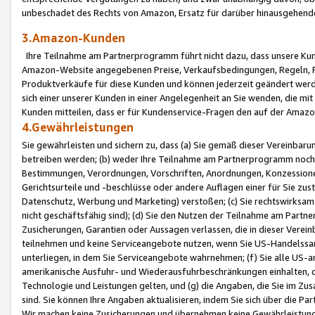
unbeschadet des Rechts von Amazon, Ersatz für darüber hinausgehen
3.Amazon-Kunden
Ihre Teilnahme am Partnerprogramm führt nicht dazu, dass unsere Kun
Amazon-Website angegebenen Preise, Verkaufsbedingungen, Regeln, Ri
Produktverkäufe für diese Kunden und können jederzeit geändert werde
sich einer unserer Kunden in einer Angelegenheit an Sie wenden, die 
Kunden mitteilen, dass er für Kundenservice-Fragen den auf der Ama
4.Gewährleistungen
Sie gewährleisten und sichern zu, dass (a) Sie gemäß dieser Vereinba
betreiben werden; (b) weder Ihre Teilnahme am Partnerprogramm noch d
Bestimmungen, Verordnungen, Vorschriften, Anordnungen, Konzessionen,
Gerichtsurteile und -beschlüsse oder andere Auflagen einer für Sie zu
Datenschutz, Werbung und Marketing) verstoßen; (c) Sie rechtswirksam 
nicht geschäftsfähig sind); (d) Sie den Nutzen der Teilnahme am Partne
Zusicherungen, Garantien oder Aussagen verlassen, die in dieser Verein
teilnehmen und keine Serviceangebote nutzen, wenn Sie US-Handelssa
unterliegen, in dem Sie Serviceangebote wahrnehmen; (f) Sie alle US
amerikanische Ausfuhr- und Wiederausfuhrbeschränkungen einhalten, 
Technologie und Leistungen gelten, und (g) die Angaben, die Sie im 
sind. Sie können Ihre Angaben aktualisieren, indem Sie sich über die 
Wir machen keine Zusicherungen und übernehmen keine Gewährleistun