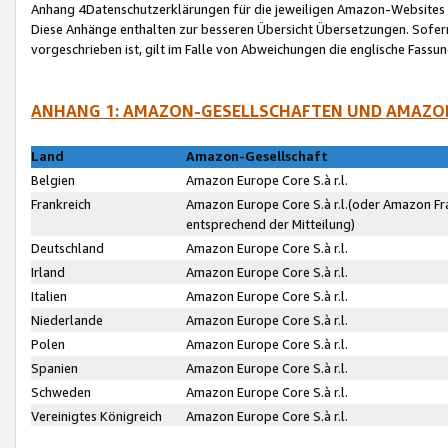
Anhang 4Datenschutzerklärungen für die jeweiligen Amazon-Websites
Diese Anhänge enthalten zur besseren Übersicht Übersetzungen. Sofe
vorgeschrieben ist, gilt im Falle von Abweichungen die englische Fass
ANHANG 1: AMAZON-GESELLSCHAFTEN UND AMAZO
Land
Amazon-Gesellschaft
Belgien
Amazon Europe Core S.à r.l.
Frankreich
Amazon Europe Core S.à r.l.(oder Amazon Fr
entsprechend der Mitteilung)
Deutschland
Amazon Europe Core S.à r.l.
Irland
Amazon Europe Core S.à r.l.
Italien
Amazon Europe Core S.à r.l.
Niederlande
Amazon Europe Core S.à r.l.
Polen
Amazon Europe Core S.à r.l.
Spanien
Amazon Europe Core S.à r.l.
Schweden
Amazon Europe Core S.à r.l.
Vereinigtes Königreich
Amazon Europe Core S.à r.l.