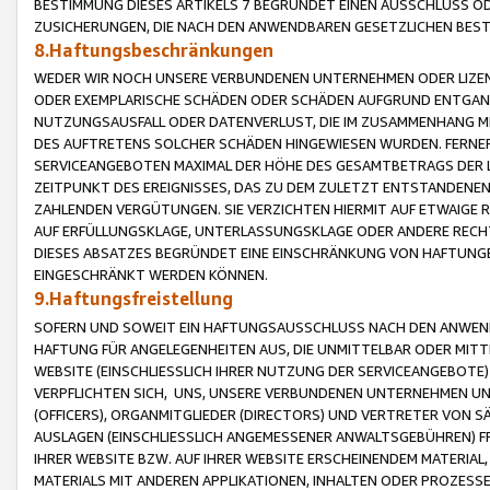
BESTIMMUNG DIESES ARTIKELS 7 BEGRÜNDET EINEN AUSSCHLUSS 
ZUSICHERUNGEN, DIE NACH DEN ANWENDBAREN GESETZLICHEN BE
8.Haftungsbeschränkungen
WEDER WIR NOCH UNSERE VERBUNDENEN UNTERNEHMEN ODER LIZEN
ODER EXEMPLARISCHE SCHÄDEN ODER SCHÄDEN AUFGRUND ENTGANG
NUTZUNGSAUSFALL ODER DATENVERLUST, DIE IM ZUSAMMENHANG MI
DES AUFTRETENS SOLCHER SCHÄDEN HINGEWIESEN WURDEN. FERN
SERVICEANGEBOTEN MAXIMAL DER HÖHE DES GESAMTBETRAGS DER 
ZEITPUNKT DES EREIGNISSES, DAS ZU DEM ZULETZT ENTSTANDENE
ZAHLENDEN VERGÜTUNGEN. SIE VERZICHTEN HIERMIT AUF ETWAIGE 
AUF ERFÜLLUNGSKLAGE, UNTERLASSUNGSKLAGE ODER ANDERE RECHT
DIESES ABSATZES BEGRÜNDET EINE EINSCHRÄNKUNG VON HAFTUNG
EINGESCHRÄNKT WERDEN KÖNNEN.
9.Haftungsfreistellung
SOFERN UND SOWEIT EIN HAFTUNGSAUSSCHLUSS NACH DEN ANWENDB
HAFTUNG FÜR ANGELEGENHEITEN AUS, DIE UNMITTELBAR ODER MITT
WEBSITE (EINSCHLIESSLICH IHRER NUTZUNG DER SERVICEANGEBOTE)
VERPFLICHTEN SICH, UNS, UNSERE VERBUNDENEN UNTERNEHMEN UN
(OFFICERS), ORGANMITGLIEDER (DIRECTORS) UND VERTRETER VON 
AUSLAGEN (EINSCHLIESSLICH ANGEMESSENER ANWALTSGEBÜHREN) FR
IHRER WEBSITE BZW. AUF IHRER WEBSITE ERSCHEINENDEM MATERIAL
MATERIALS MIT ANDEREN APPLIKATIONEN, INHALTEN ODER PROZESSE