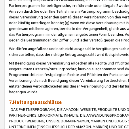
Partnerprogramm für betrügerische, irreführende oder illegale Zwecke
Amazon durch Sie oder Ihre Teilnahme am Partnerprogramm beschädig
dieser Vereinbarung oder den gemäß dieser Vereinbarung von den Vertr
oder künftig unterliegen könnte; (g) wenn wir diese Vereinbarung mit I
gemeinsam mit Ihnen agieren, bereits in der Vergangenheit, gleich aus
das Partnerprogramm in der allgemein angebotenen Form beenden. Vors
gegen die Bestimmungen der Ziffer 5 und jeder Verstoß gegen die Prog
Wir dürfen angefallene und noch nicht ausgezahlte Vergütungen nach 
sicherzustellen, dass der richtige Betrag ausgezahlt wird (beispielsw
Mit Beendigung dieser Vereinbarung erlöschen alle Rechte und Pflichte
eingeräumten Lizenzen/Nutzungsrechte; hiervon ausgenommen sind die in 
Programmrichtlinien festgelegten Rechte und Pflichten der Parteien sow
Vereinbarung, die nach Beendigung dieser Vereinbarung fortbestehen. D
entstandenen Verbindlichkeiten aus dieser Vereinbarung und der Haft
begangen wurde.
7.Haftungsausschlüsse
DAS PARTNERPROGRAMM, DIE AMAZON-WEBSITE, PRODUKTE UND DI
PARTNER-LINKS, LINKFORMATE, INHALTE, DIE ANWENDUNGSPROGR
PRODUKTWERBUNG, UNSERE DOMAIN-NAMEN, MARKEN UND LOGOS S
UNTERNEHMEN (EINSCHLIESSLICH DER AMAZON-MARKEN) UND DIE GE