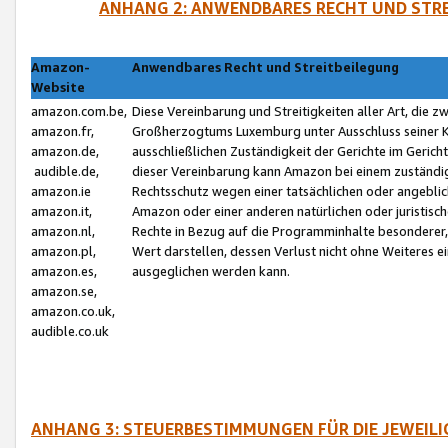
ANHANG 2: ANWENDBARES RECHT UND STRE
Amazon-
Anwendbares Recht und Streitbeilegung
Website
amazon.com.be,
Diese Vereinbarung und Streitigkeiten aller Art, die 
amazon.fr,
Großherzogtums Luxemburg unter Ausschluss seiner Kol
amazon.de,
ausschließlichen Zuständigkeit der Gerichte im Geri
audible.de,
dieser Vereinbarung kann Amazon bei einem zuständig
amazon.ie
Rechtsschutz wegen einer tatsächlichen oder angebli
amazon.it,
Amazon oder einer anderen natürlichen oder juristisc
amazon.nl,
Rechte in Bezug auf die Programminhalte besonderer,
amazon.pl,
Wert darstellen, dessen Verlust nicht ohne Weiteres e
amazon.es,
ausgeglichen werden kann.
amazon.se,
amazon.co.uk,
audible.co.uk
ANHANG 3: STEUERBESTIMMUNGEN FÜR DIE JEWEIL