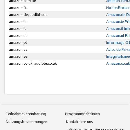
amazon.com.be
amazon.com.b
amazon.fr
Notice:Protec
amazon.de, audible.de
Amazon.de Da
amazon.ie
Amazon.ie Pri
amazon.it
Amazon.it Inf
amazon.nl
Amazon.nl Pri
amazon.pl
Informacja O
amazon.es
Aviso de Priv
amazon.se
Integritetsm
amazon.co.uk, audible.co.uk
Amazon.co.uk 
Teilnahmevereinbarung
Programmrichtlinien
Nutzungsbestimmungen
Kontaktiere uns