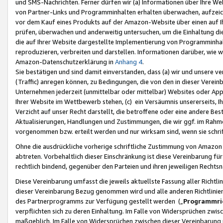
und SMS-Nachrichten. Ferner dürfen wir (a) Informationen über Ihre We
von Partner-Links und Programminhalten erhalten überwachen, aufzei
vor dem Kauf eines Produkts auf der Amazon-Website über einen auf Ih
prüfen, überwachen und anderweitig untersuchen, um die Einhaltung dies
die auf Ihrer Website dargestellte Implementierung von Programminhalt
reproduzieren, verbreiten und darstellen. Informationen darüber, wie w
Amazon-Datenschutzerklärung in
Anhang 4
.
Sie bestätigen und sind damit einverstanden, dass (a) wir und unsere 
(Traffic) anregen können, zu Bedingungen, die von den in dieser Vere
Unternehmen jederzeit (unmittelbar oder mittelbar) Websites oder Appl
Ihrer Website im Wettbewerb stehen, (c) ein Versäumnis unsererseits, I
Verzicht auf unser Recht darstellt, die betroffene oder eine andere B
Aktualisierungen, Handlungen und Zustimmungen, die wir ggf. im Rahme
vorgenommen bzw. erteilt werden und nur wirksam sind, wenn sie schri
Ohne die ausdrückliche vorherige schriftliche Zustimmung von Amazon
abtreten. Vorbehaltlich dieser Einschränkung ist diese Vereinbarung f
rechtlich bindend, gegenüber den Parteien und ihren jeweiligen Rech
Diese Vereinbarung umfasst die jeweils aktuellste Fassung aller Richtli
dieser Vereinbarung Bezug genommen wird und alle anderen Richtlinie
des Partnerprogramms zur Verfügung gestellt werden („
Programmric
verpflichten sich zu deren Einhaltung. Im Falle von Widersprüchen zwi
maßgeblich. Im Falle von Widersprüchen zwischen dieser Vereinbarun