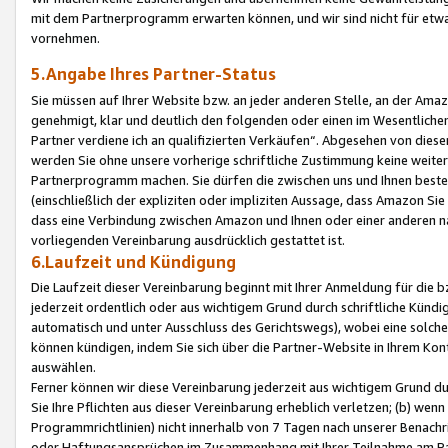
mit dem Partnerprogramm erwarten können, und wir sind nicht für etwa
vornehmen.
5.Angabe Ihres Partner-Status
Sie müssen auf Ihrer Website bzw. an jeder anderen Stelle, an der Am
genehmigt, klar und deutlich den folgenden oder einen im Wesentlichen
Partner verdiene ich an qualifizierten Verkäufen“. Abgesehen von die
werden Sie ohne unsere vorherige schriftliche Zustimmung keine weite
Partnerprogramm machen. Sie dürfen die zwischen uns und Ihnen best
(einschließlich der expliziten oder impliziten Aussage, dass Amazon Si
dass eine Verbindung zwischen Amazon und Ihnen oder einer anderen natü
vorliegenden Vereinbarung ausdrücklich gestattet ist.
6.Laufzeit und Kündigung
Die Laufzeit dieser Vereinbarung beginnt mit Ihrer Anmeldung für die 
jederzeit ordentlich oder aus wichtigem Grund durch schriftliche Kündi
automatisch und unter Ausschluss des Gerichtswegs), wobei eine solch
können kündigen, indem Sie sich über die Partner-Website in Ihrem Ko
auswählen.
Ferner können wir diese Vereinbarung jederzeit aus wichtigem Grund dur
Sie Ihre Pflichten aus dieser Vereinbarung erheblich verletzen; (b) wen
Programmrichtlinien) nicht innerhalb von 7 Tagen nach unserer Benachr
oder Haftungsansprüchen im Zusammenhang mit Ihrer Teilnahme am Pa