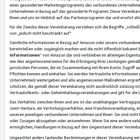
eines gesonderten Marketingprogramms des verbundenen Unternehmens
Unternehmen in Bezug auf das gesonderte Programm. Diese Vereinbarung
Ihnen und uns im Hinblick auf das Partnerprogramm dar und ersetzt al
Für die Zwecke dieser Vereinbarung verstehen sich die Begriffe „schließ
von „jedoch nicht beschränkt auf“.
Sämtliche Informationen in Bezug auf Amazon oder unsere verbunde
bereitstellen oder zugänglich machen und die nicht öffentlich bekannt bz
Informationen
“ von Amazon dar und verbleiben im alleinigen Eigent
wie dies angemessenerweise für die Erbringung Ihrer Leistungen gemäß d
juristischen Personen, die im Zusammenhang mit Ihrem Konto Zugriff au
Pflichten kennen und einhalten. Sie werden Vertrauliche Informationen 
Unternehmen) weitergeben und alle angemessenen Maßnahmen ergreifen
schützen, die gemäß dieser Vereinbarung nicht ausdrücklich zulässig is
Vertraulichkeits- oder Geheimhaltungsvereinbarungen und gilt für die
Das Verhältnis zwischen Ihnen und uns ist das unabhängiger Vertragspa
Joint-Venture, ein Vertretungsverhältnis, eine Franchisevereinbarung, 
unseren jeweiligen verbundenen Unternehmen und Ihnen. Sie sind ni
oder Zusagen abzugeben oder anzunehmen. Wenn Sie eine andere natürli
ermöglichen, Handlungen in Bezug auf den Gegenstand dieser Vereinbar
Ungeachtet anders lautender Bestimmungen in dieser Vereinbarung wird