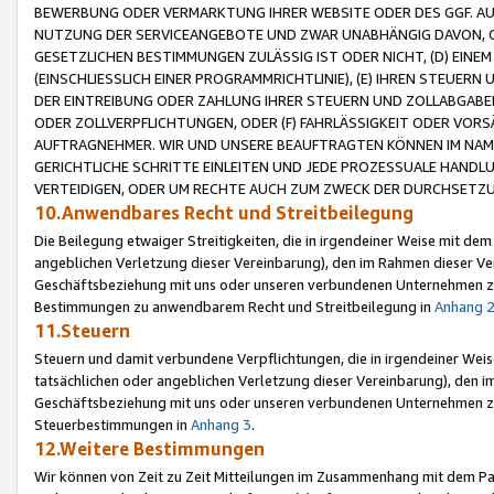
BEWERBUNG ODER VERMARKTUNG IHRER WEBSITE ODER DES GGF. AUF 
NUTZUNG DER SERVICEANGEBOTE UND ZWAR UNABHÄNGIG DAVON, O
GESETZLICHEN BESTIMMUNGEN ZULÄSSIG IST ODER NICHT, (D) EINE
(EINSCHLIESSLICH EINER PROGRAMMRICHTLINIE), (E) IHREN STEUER
DER EINTREIBUNG ODER ZAHLUNG IHRER STEUERN UND ZOLLABGAB
ODER ZOLLVERPFLICHTUNGEN, ODER (F) FAHRLÄSSIGKEIT ODER VORS
AUFTRAGNEHMER. WIR UND UNSERE BEAUFTRAGTEN KÖNNEN IM NAME
GERICHTLICHE SCHRITTE EINLEITEN UND JEDE PROZESSUALE HAND
VERTEIDIGEN, ODER UM RECHTE AUCH ZUM ZWECK DER DURCHSETZU
10.Anwendbares Recht und Streitbeilegung
Die Beilegung etwaiger Streitigkeiten, die in irgendeiner Weise mit de
angeblichen Verletzung dieser Vereinbarung), den im Rahmen dieser Ve
Geschäftsbeziehung mit uns oder unseren verbundenen Unternehmen zu
Bestimmungen zu anwendbarem Recht und Streitbeilegung in
Anhang 
11.Steuern
Steuern und damit verbundene Verpflichtungen, die in irgendeiner Wei
tatsächlichen oder angeblichen Verletzung dieser Vereinbarung), den 
Geschäftsbeziehung mit uns oder unseren verbundenen Unternehmen z
Steuerbestimmungen in
Anhang 3
.
12.Weitere Bestimmungen
Wir können von Zeit zu Zeit Mitteilungen im Zusammenhang mit dem Par