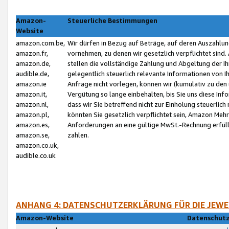
Amazon-
Steuerliche Bestimmungen
Website
amazon.com.be,
Wir dürfen in Bezug auf Beträge, auf deren Auszahlun
amazon.fr,
vornehmen, zu denen wir gesetzlich verpflichtet sind
amazon.de,
stellen die vollständige Zahlung und Abgeltung der 
audible.de,
gelegentlich steuerlich relevante Informationen von I
amazon.ie
Anfrage nicht vorlegen, können wir (kumulativ zu de
amazon.it,
Vergütung so lange einbehalten, bis Sie uns diese Inf
amazon.nl,
dass wir Sie betreffend nicht zur Einholung steuerlich 
amazon.pl,
könnten Sie gesetzlich verpflichtet sein, Amazon Meh
amazon.es,
Anforderungen an eine gültige MwSt.-Rechnung erfüllt
amazon.se,
zahlen.
amazon.co.uk,
audible.co.uk
ANHANG 4: DATENSCHUTZERKLÄRUNG FÜR DIE JEWE
Amazon-Website
Datenschutz