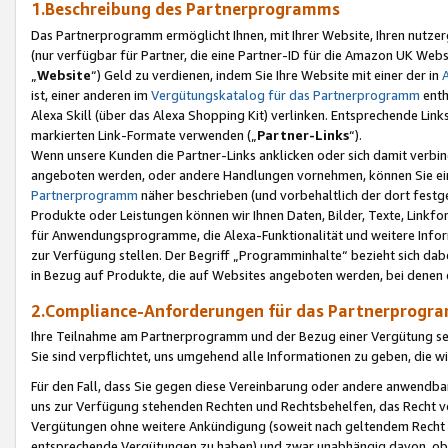
1.Beschreibung des Partnerprogramms
Das Partnerprogramm ermöglicht Ihnen, mit Ihrer Website, Ihren nutzer
(nur verfügbar für Partner, die eine Partner-ID für die Amazon UK We
„
Website
“) Geld zu verdienen, indem Sie Ihre Website mit einer der in
ist, einer anderen im
Vergütungskatalog für das Partnerprogramm
enth
Alexa Skill (über das Alexa Shopping Kit) verlinken. Entsprechende Lin
markierten Link-Formate verwenden („
Partner-Links
“).
Wenn unsere Kunden die Partner-Links anklicken oder sich damit verbi
angeboten werden, oder andere Handlungen vornehmen, können Sie eine
Partnerprogramm
näher beschrieben (und vorbehaltlich der dort festg
Produkte oder Leistungen können wir Ihnen Daten, Bilder, Texte, Linkfo
für Anwendungsprogramme, die Alexa-Funktionalität und weitere Inf
zur Verfügung stellen. Der Begriff „Programminhalte“ bezieht sich dabe
in Bezug auf Produkte, die auf Websites angeboten werden, bei denen 
2.Compliance-Anforderungen für das Partnerprog
Ihre Teilnahme am Partnerprogramm und der Bezug einer Vergütung setz
Sie sind verpflichtet, uns umgehend alle Informationen zu geben, die w
Für den Fall, dass Sie gegen diese Vereinbarung oder andere anwendba
uns zur Verfügung stehenden Rechten und Rechtsbehelfen, das Recht vo
Vergütungen ohne weitere Ankündigung (soweit nach geltendem Recht z
entsprechende Vergütungen zu haben) und zwar unabhängig davon, ob 