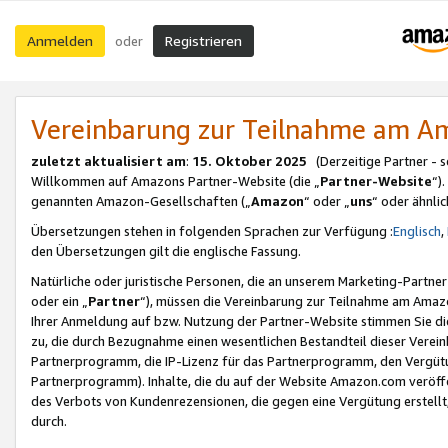
Anmelden
Registrieren
oder
Vereinbarung zur Teilnahme am 
zuletzt aktualisiert am
:
15. Oktober 2025
(Derzeitige Partner - 
Willkommen auf Amazons Partner-Website (die „
Partner-Website
“)
genannten Amazon-Gesellschaften („
Amazon
“ oder „
uns
“ oder ähnli
Übersetzungen stehen in folgenden Sprachen zur Verfügung :
Englisch
,
den Übersetzungen gilt die englische Fassung.
Natürliche oder juristische Personen, die an unserem Marketing-Partn
oder ein „
Partner
“), müssen die Vereinbarung zur Teilnahme am Ama
Ihrer Anmeldung auf bzw. Nutzung der Partner-Website stimmen Sie die
zu, die durch Bezugnahme einen wesentlichen Bestandteil dieser Verei
Partnerprogramm, die IP-Lizenz für das Partnerprogramm, den Vergütu
Partnerprogramm). Inhalte, die du auf der Website Amazon.com veröffe
des Verbots von Kundenrezensionen, die gegen eine Vergütung erstellt, 
durch.