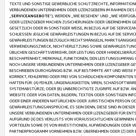
TEXTE UND SONSTIGE GEWERBLICHE SCHUTZRECHTE, INFORMATIONE
VERBUNDENEN UNTERNEHMEN ODER LIZENZGEBERN IM RAHMEN DES
„
SERVICEANGEBOTE
“), WERDEN „WIE BESEHEN“ UND „WIE VERFÜ
ODER LIZENZGEBER MACHEN ZUSICHERUNGEN ODER ÜBERNEHMEN GEW
GESETZLICH ODER IN SONSTIGER WEISE, IN BEZUG AUF DIE SERVI
SCHLIESSEN JEGLICHE GEWÄHRLEISTUNGEN IN BEZUG AUF DIE SERVI
GEWÄHRLEISTUNGEN BEZÜGLICH RECHTSMÄNGELN, MARKTGÄNGIGKEIT
VERWENDUNGSZWECK, NICHTVERLETZUNG SOWIE GEWÄHRLEISTUNGEN 
ÜBLICHEN GESCHÄFTSVERKEHR, DER LEISTUNG ODER HANDELSBRÄUCH
BESCHAFFENHEIT, MERKMALE, FUNKTIONEN, DEN LEISTUNGSUMFANG 
NOCH UNSERE VERBUNDENEN UNTERNEHMEN ODER LIZENZGEBER GEWÄ
BESCHRIEBEN DURCHGÄNGIG BZW. AUF BESTIMMTE ART UND WEISE
KORREKT, FEHLERFREI ODER FREI VON SCHÄDLICHEN KOMPONENTEN
HAFTEN FÜR: (A) FEHLER, UNGENAUIGKEITEN, VIREN, SCHADSOFTW
SYSTEMABSTÜRZE; ODER (B) UNBERECHTIGTE ZUGRIFFE AUF BZW. 
WEBSITE ODER VON DATEN, BILDERN, TEXTEN ODER SONSTIGEN INF
ODER EINER ANDEREN NATÜRLICHEN ODER JURISTISCHEN PERSON OD
GEWÄHRLEISTUNGSANSPRÜCHE, ES SEIN DENN, DIESE SIND IN DIES
UNSERE VERBUNDENEN UNTERNEHMEN ODER LIZENZGEBER FÜR EN
AUFGRUND (X) DES VERLUSTS VON VORAUSSICHTLICHEN GEWINNEN
VORTEILEN SOWIE (Y) VON INVESTITIONEN, AUFWENDUNGEN ODER VE
PARTNERPROGRAMM VORNEHMEN BZW. ÜBERNEHMEN ODER (Z) DER 