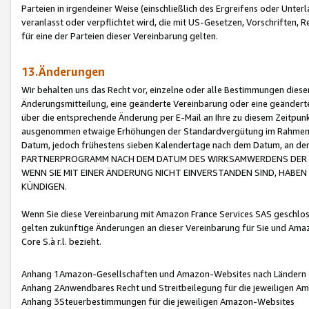
Parteien in irgendeiner Weise (einschließlich des Ergreifens oder Unt
veranlasst oder verpflichtet wird, die mit US-Gesetzen, Vorschriften,
für eine der Parteien dieser Vereinbarung gelten.
13.Änderungen
Wir behalten uns das Recht vor, einzelne oder alle Bestimmungen diese
Änderungsmitteilung, eine geänderte Vereinbarung oder eine geänderte 
über die entsprechende Änderung per E-Mail an Ihre zu diesem Zeitpun
ausgenommen etwaige Erhöhungen der Standardvergütung im Rahmen
Datum, jedoch frühestens sieben Kalendertage nach dem Datum, an de
PARTNERPROGRAMM NACH DEM DATUM DES WIRKSAMWERDENS DER Ä
WENN SIE MIT EINER ÄNDERUNG NICHT EINVERSTANDEN SIND, HABEN S
KÜNDIGEN.
Wenn Sie diese Vereinbarung mit Amazon France Services SAS geschlo
gelten zukünftige Änderungen an dieser Vereinbarung für Sie und Ama
Core S.à r.l. bezieht.
Anhang 1Amazon-Gesellschaften und Amazon-Websites nach Ländern
Anhang 2Anwendbares Recht und Streitbeilegung für die jeweiligen 
Anhang 3Steuerbestimmungen für die jeweiligen Amazon-Websites