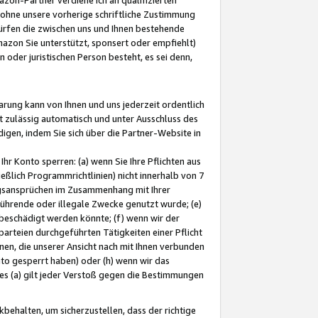
ohne unsere vorherige schriftliche Zustimmung
ürfen die zwischen uns und Ihnen bestehende
mazon Sie unterstützt, sponsert oder empfiehlt)
oder juristischen Person besteht, es sei denn,
arung kann von Ihnen und uns jederzeit ordentlich
t zulässig automatisch und unter Ausschluss des
gen, indem Sie sich über die Partner-Website in
hr Konto sperren: (a) wenn Sie Ihre Pflichten aus
eßlich Programmrichtlinien) nicht innerhalb von 7
ngsansprüchen im Zusammenhang mit Ihrer
ührende oder illegale Zwecke genutzt wurde; (e)
eschädigt werden könnte; (f) wenn wir der
rteien durchgeführten Tätigkeiten einer Pflicht
nen, die unserer Ansicht nach mit Ihnen verbunden
nto gesperrt haben) oder (h) wenn wir das
 (a) gilt jeder Verstoß gegen die Bestimmungen
ehalten, um sicherzustellen, dass der richtige