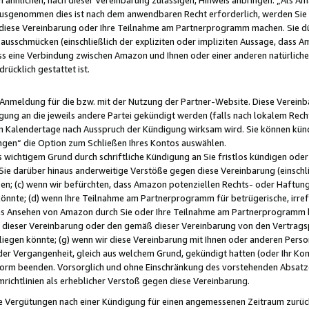
usgenommen dies ist nach dem anwendbaren Recht erforderlich, werden Sie 
f diese Vereinbarung oder Ihre Teilnahme am Partnerprogramm machen. Sie d
usschmücken (einschließlich der expliziten oder impliziten Aussage, dass A
 eine Verbindung zwischen Amazon und Ihnen oder einer anderen natürlichen 
rücklich gestattet ist.
r Anmeldung für die bzw. mit der Nutzung der Partner-Website. Diese Vereinb
gung an die jeweils andere Partei gekündigt werden (falls nach lokalem Rech
n Kalendertage nach Ausspruch der Kündigung wirksam wird. Sie können kündi
ngen“ die Option zum Schließen Ihres Kontos auswählen.
 wichtigem Grund durch schriftliche Kündigung an Sie fristlos kündigen oder I
 Sie darüber hinaus anderweitige Verstöße gegen diese Vereinbarung (einschli
ben; (c) wenn wir befürchten, dass Amazon potenziellen Rechts- oder Haftu
nnte; (d) wenn Ihre Teilnahme am Partnerprogramm für betrügerische, irref
das Ansehen von Amazon durch Sie oder Ihre Teilnahme am Partnerprogramm b
ieser Vereinbarung oder den gemäß dieser Vereinbarung von den Vertragspa
liegen könnte; (g) wenn wir diese Vereinbarung mit Ihnen oder anderen Perso
 der Vergangenheit, gleich aus welchem Grund, gekündigt hatten (oder Ihr Ko
rm beenden. Vorsorglich und ohne Einschränkung des vorstehenden Absatzes
richtlinien als erheblicher Verstoß gegen diese Vereinbarung.
e Vergütungen nach einer Kündigung für einen angemessenen Zeitraum zurückb