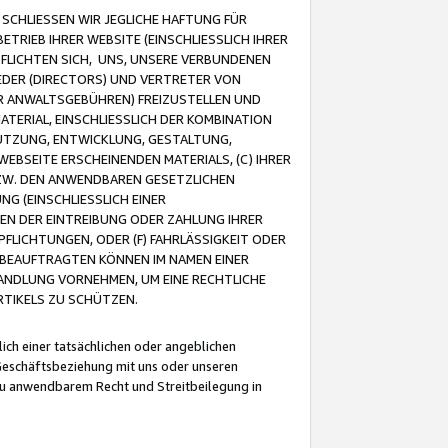
CHLIESSEN WIR JEGLICHE HAFTUNG FÜR
TRIEB IHRER WEBSITE (EINSCHLIESSLICH IHRER
FLICHTEN SICH, UNS, UNSERE VERBUNDENEN
EDER (DIRECTORS) UND VERTRETER VON
R ANWALTSGEBÜHREN) FREIZUSTELLEN UND
ATERIAL, EINSCHLIESSLICH DER KOMBINATION
NUTZUNG, ENTWICKLUNG, GESTALTUNG,
EBSEITE ERSCHEINENDEN MATERIALS, (C) IHRER
ZW. DEN ANWENDBAREN GESETZLICHEN
NG (EINSCHLIESSLICH EINER
BEN DER EINTREIBUNG ODER ZAHLUNG IHRER
LICHTUNGEN, ODER (F) FAHRLÄSSIGKEIT ODER
 BEAUFTRAGTEN KÖNNEN IM NAMEN EINER
HANDLUNG VORNEHMEN, UM EINE RECHTLICHE
TIKELS ZU SCHÜTZEN.
ich einer tatsächlichen oder angeblichen
Geschäftsbeziehung mit uns oder unseren
u anwendbarem Recht und Streitbeilegung in