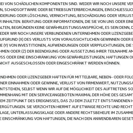
FREI VON SCHÄDLICHEN KOMPONENTEN SIND. WEDER WIR NOCH UNSERE 
VIREN, SCHADSOFTWARE ODER BETRIEBSUNTERBRECHUNGEN, EINSCHLIESSL
ÄNDERUNG ODER LÖSCHUNG, VERNICHTUNG, BESCHÄDIGUNG ODER VERLUST 
INHALTEN. BERATUNG ODER INFORMATIONEN, DIE SIE VON UNS ODER EIN
LTEN, BEGRÜNDEN KEINE GEWÄHRLEISTUNGSANSPRÜCHE, ES SEIN DENN, DI
WEDER WIR NOCH UNSERE VERBUNDENEN UNTERNEHMEN ODER LIZENZGEBE
FGRUND (X) DES VERLUSTS VON VORAUSSICHTLICHEN GEWINNEN ODER 
 (Y) VON INVESTITIONEN, AUFWENDUNGEN ODER VERPFLICHTUNGEN, DIE 
EN ODER (Z) DER BEENDIGUNG ODER AUSSETZUNG IHRER TEILNAHME A
LUSS ODER EINE EINSCHRÄNKUNG VON GEWÄHRLEISTUNGEN, HAFTUNGEN O
NICHT AUSGESCHLOSSEN ODER EINGESCHRÄNKT WERDEN KÖNNEN.
EHMEN ODER LIZENZGEBER HAFTEN FÜR MITTELBARE, NEBEN- ODER FOL
R EINNAHMEN ODER GEWINNE, VERLUST VON FIRMENWERT, NUTZUNGSAU
TSTEHEN, SELBST WENN WIR AUF DIE MÖGLICHKEIT DES AUFTRETENS S
MENHANG MIT DEN SERVICEANGEBOTEN MAXIMAL DER HÖHE DES GESAMT
M ZEITPUNKT DES EREIGNISSES, DAS ZU DEM ZULETZT ENTSTANDENEN 
ERGÜTUNGEN. SIE VERZICHTEN HIERMIT AUF ETWAIGE RECHTE UND RECHT
KLAGE, UNTERLASSUNGSKLAGE ODER ANDERE RECHTSBEHELFE IM ZUSAMME
NE EINSCHRÄNKUNG VON HAFTUNGEN, DIE NACH DEN ANWENDBAREN GESE