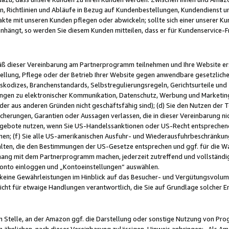
, Richtlinien und Abläufe in Bezug auf Kundenbestellungen, Kundendienst 
kte mit unseren Kunden pflegen oder abwickeln; sollte sich einer unserer Ku
nhängt, so werden Sie diesem Kunden mitteilen, dass er für Kundenservic
emäß dieser Vereinbarung am Partnerprogramm teilnehmen und Ihre Website er
ellung, Pflege oder der Betrieb Ihrer Website gegen anwendbare gesetzlich
skodizes, Branchenstandards, Selbstregulierungsregeln, Gerichtsurteile und 
ngen zu elektronischer Kommunikation, Datenschutz, Werbung und Marketing)
 oder aus anderen Gründen nicht geschäftsfähig sind); (d) Sie den Nutzen de
cherungen, Garantien oder Aussagen verlassen, die in dieser Vereinbarung nich
gebote nutzen, wenn Sie US-Handelssanktionen oder US-Recht entsprechen
men; (f) Sie alle US-amerikanischen Ausfuhr- und Wiederausfuhrbeschränkun
ten, die den Bestimmungen der US-Gesetze entsprechen und ggf. für die Wa
hang mit dem Partnerprogramm machen, jederzeit zutreffend und vollständig 
 Konto einloggen und „Kontoeinstellungen“ auswählen.
keine Gewährleistungen im Hinblick auf das Besucher- und Vergütungsvolu
icht für etwaige Handlungen verantwortlich, die Sie auf Grundlage solcher
en Stelle, an der Amazon ggf. die Darstellung oder sonstige Nutzung von Pr
 ähnlichen, nach dieser Vereinbarung zulässigen, Hinweis anbringen: „Als Ama