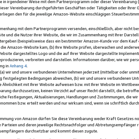
e in irgendeiner Weise mit dem Partnerprogramm oder dieser Vereinbarung (ei
ieser Vereinbarung durchgeführten Geschäften oder Tätigkeiten oder Ihrer 
liegen den für die jeweilige Amazon-Website einschlägigen Steuerbestim
mmenhang mit dem Partnerprogramm versenden, einschließlich, aber nicht be
site und die Nutzer Ihrer Website, die wir im Zusammenhang mit Ihrer Darst
itergeben (beispielsweise dass ein bestimmter Amazon-Kunde vor dem Kauf
uf die Amazon-Website kam, (b) Ihre Website prüfen, überwachen und anderwei
r Website dargestelltes Logo und die auf Ihrer Website dargestellte Impleme
reproduzieren, verbreiten und darstellen. Informationen darüber, wie wir per
ng in
Anhang 4
.
 (a) wir und unsere verbundenen Unternehmen jederzeit (mittelbar oder unmit
ng festgelegten Bedingungen abweichen, (b) wir und unsere verbundenen Unte
 Ähnlichkeit mit Ihrer Website aufweisen bzw. mit Ihrer Website im Wettbewer
barung durchzusetzen, keinen Verzicht auf unser Recht darstellt, die betrof
liche Festlegungen, Aktualisierungen, Handlungen und Zustimmungen, die wi
enommen bzw. erteilt werden und nur wirksam sind, wenn sie schriftlich dur
stimmung von Amazon dürfen Sie diese Vereinbarung weder Kraft Gesetzes no
die Parteien und deren jeweilige Rechtsnachfolger und Abtretungsempfänger 
ngsempfängern durchsetzbar und kommt diesen zugute.