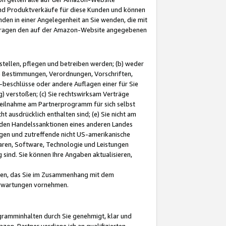
und Produktverkäufe für diese Kunden und können
nden in einer Angelegenheit an Sie wenden, die mit
e-Fragen den auf der Amazon-Website angegebenen
stellen, pflegen und betreiben werden; (b) weder
e Bestimmungen, Verordnungen, Vorschriften,
-beschlüsse oder andere Auflagen einer für Sie
 verstoßen; (c) Sie rechtswirksam Verträge
r Teilnahme am Partnerprogramm für sich selbst
t ausdrücklich enthalten sind; (e) Sie nicht am
den Handelssanktionen eines anderen Landes
gen und zutreffende nicht US-amerikanische
ren, Software, Technologie und Leistungen
sind. Sie können Ihre Angaben aktualisieren,
men, das Sie im Zusammenhang mit dem
 Erwartungen vornehmen.
ogramminhalten durch Sie genehmigt, klar und
zon-Partner verdiene ich an qualifizierten