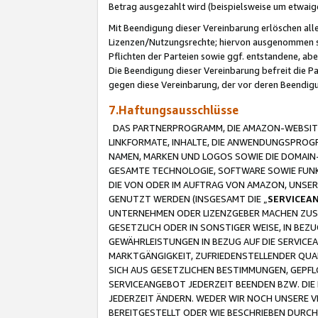
Betrag ausgezahlt wird (beispielsweise um etwai
Mit Beendigung dieser Vereinbarung erlöschen alle
Lizenzen/Nutzungsrechte; hiervon ausgenommen sind
Pflichten der Parteien sowie ggf. entstandene, ab
Die Beendigung dieser Vereinbarung befreit die P
gegen diese Vereinbarung, der vor deren Beendi
7.Haftungsausschlüsse
DAS PARTNERPROGRAMM, DIE AMAZON-WEBSITE,
LINKFORMATE, INHALTE, DIE ANWENDUNGSPRO
NAMEN, MARKEN UND LOGOS SOWIE DIE DOMAIN
GESAMTE TECHNOLOGIE, SOFTWARE SOWIE FUNKT
DIE VON ODER IM AUFTRAG VON AMAZON, UNS
GENUTZT WERDEN (INSGESAMT DIE „
SERVICEA
UNTERNEHMEN ODER LIZENZGEBER MACHEN ZUSI
GESETZLICH ODER IN SONSTIGER WEISE, IN BE
GEWÄHRLEISTUNGEN IN BEZUG AUF DIE SERVICE
MARKTGÄNGIGKEIT, ZUFRIEDENSTELLENDER QUA
SICH AUS GESETZLICHEN BESTIMMUNGEN, GEPFL
SERVICEANGEBOT JEDERZEIT BEENDEN BZW. DIE
JEDERZEIT ÄNDERN. WEDER WIR NOCH UNSERE 
BEREITGESTELLT ODER WIE BESCHRIEBEN DURC