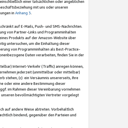
nschließlich einer tatsächlichen oder angeblichen
Geschäftsbeziehung mit uns oder unseren
mungen in
Anhang 3
.
schränkt auf E-Mails, Push- und SMS-Nachrichten.
ellung von Partner-Links und Programminhalten
 eines Produkts auf der Amazon-Website über
tig untersuchen, um die Einhaltung dieser
ntierung von Programminhalten als Best-Practice-
sonenbezogene Daten verarbeiten, finden Sie in der
telbar) Internet-Verkehr (Traffic) anregen können,
rnehmen jederzeit (unmittelbar oder mittelbar)
b stehen, (c) ein Versäumnis unsererseits, Ihre
fene oder eine andere Bestimmung dieser
r ggf. im Rahmen dieser Vereinbarung vornehmen
ch unseren bevollmächtigten Vertreter vorgelegt
ch auf andere Weise abtreten. Vorbehaltlich
rechtlich bindend, gegenüber den Parteien und