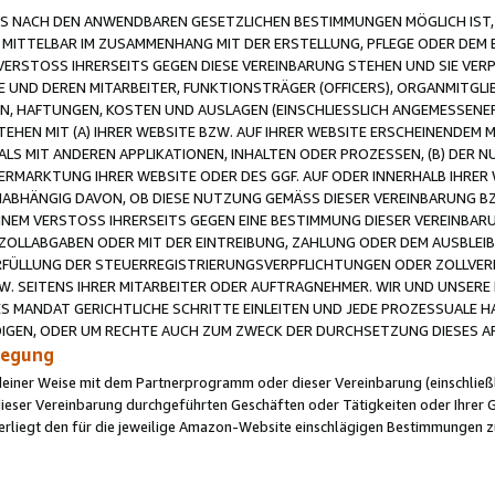
 NACH DEN ANWENDBAREN GESETZLICHEN BESTIMMUNGEN MÖGLICH IST, S
MITTELBAR IM ZUSAMMENHANG MIT DER ERSTELLUNG, PFLEGE ODER DEM BE
ERSTOSS IHRERSEITS GEGEN DIESE VEREINBARUNG STEHEN UND SIE VERP
UND DEREN MITARBEITER, FUNKTIONSTRÄGER (OFFICERS), ORGANMITGLI
N, HAFTUNGEN, KOSTEN UND AUSLAGEN (EINSCHLIESSLICH ANGEMESSENE
HEN MIT (A) IHRER WEBSITE BZW. AUF IHRER WEBSITE ERSCHEINENDEM M
LS MIT ANDEREN APPLIKATIONEN, INHALTEN ODER PROZESSEN, (B) DER 
RMARKTUNG IHRER WEBSITE ODER DES GGF. AUF ODER INNERHALB IHRER W
ABHÄNGIG DAVON, OB DIESE NUTZUNG GEMÄSS DIESER VEREINBARUNG B
EINEM VERSTOSS IHRERSEITS GEGEN EINE BESTIMMUNG DIESER VEREINBARU
D ZOLLABGABEN ODER MIT DER EINTREIBUNG, ZAHLUNG ODER DEM AUSBLEI
FÜLLUNG DER STEUERREGISTRIERUNGSVERPFLICHTUNGEN ODER ZOLLVERPF
W. SEITENS IHRER MITARBEITER ODER AUFTRAGNEHMER. WIR UND UNSERE
ES MANDAT GERICHTLICHE SCHRITTE EINLEITEN UND JEDE PROZESSUALE 
GEN, ODER UM RECHTE AUCH ZUM ZWECK DER DURCHSETZUNG DIESES AR
ilegung
endeiner Weise mit dem Partnerprogramm oder dieser Vereinbarung (einschließl
ieser Vereinbarung durchgeführten Geschäften oder Tätigkeiten oder Ihrer 
iegt den für die jeweilige Amazon-Website einschlägigen Bestimmungen z