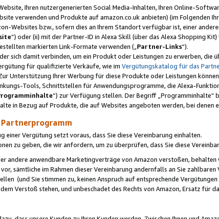
ebsite, Ihren nutzergenerierten Social Media-Inhalten, Ihren Online-Softwar
ebsite verwenden und Produkte auf amazon.co.uk anbieten) (im Folgenden Ihr
-Websites bzw., sofern dies an Ihrem Standort verfügbar ist, einer ander
ite
“) oder (ii) mit der Partner-ID in Alexa Skill (über das Alexa Shopping Ki
estellten markierten Link-Formate verwenden („
Partner-Links
“).
oder sich damit verbinden, um ein Produkt oder Leistungen zu erwerben, di
gütung für qualifizierte Verkäufe, wie im
Vergütungskatalog für das Part
Zur Unterstützung Ihrer Werbung für diese Produkte oder Leistungen können w
linkungs-Tools, Schnittstellen für Anwendungsprogramme, die Alexa-Funktion
Programminhalte
“) zur Verfügung stellen. Der Begriff „Programminhalte“ be
halte in Bezug auf Produkte, die auf Websites angeboten werden, bei denen 
as Partnerprogramm
einer Vergütung setzt voraus, dass Sie diese Vereinbarung einhalten.
ionen zu geben, die wir anfordern, um zu überprüfen, dass Sie diese Vereinba
oder andere anwendbare Marketingverträge von Amazon verstoßen, behalten w
 vor, sämtliche im Rahmen dieser Vereinbarung andernfalls an Sie zahlbare
tellen (und Sie stimmen zu, keinen Anspruch auf entsprechende Vergütungen
 dem Verstoß stehen, und unbeschadet des Rechts von Amazon, Ersatz für 
azu, dass unsere Kunden zu Ihren Kunden werden. Zwischen Ihnen und Amaz