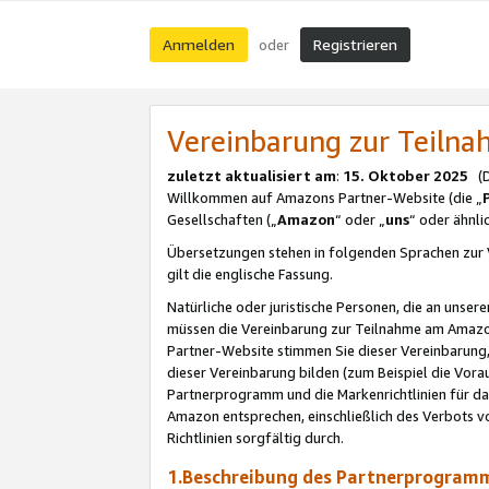
Anmelden
Registrieren
oder
Vereinbarung zur Teil
zuletzt aktualisiert am
:
15. Oktober 2025
(De
Willkommen auf Amazons Partner-Website (die „
Gesellschaften („
Amazon
“ oder „
uns
“ oder ähnl
Übersetzungen stehen in folgenden Sprachen zur 
gilt die englische Fassung.
Natürliche oder juristische Personen, die an uns
müssen die Vereinbarung zur Teilnahme am Amaz
Partner-Website stimmen Sie dieser Vereinbarung,
dieser Vereinbarung bilden (zum Beispiel die Vo
Partnerprogramm und die Markenrichtlinien für da
Amazon entsprechen, einschließlich des Verbots vo
Richtlinien sorgfältig durch.
1.Beschreibung des Partnerprogra