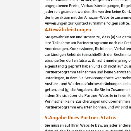
angegebenen Preise, Verkaufsbedingungen, Regeln
jederzeit geändert werden. Sie werden keine Konta
der Interaktion mit der Amazon-Website zusamme
Anweisungen zur Kontaktaufnahme folgen sollte.
4.Gewährleistungen
Sie gewährleisten und sichern zu, dass (a) Sie g
Ihre Teilnahme am Partnerprogramm noch die Erst
Anordnungen, Konzessionen, Richtlinien, Verhalten
zuständigen Behörde (einschließlich der Bestimmu
abschließen dürfen (also z. B. nicht minderjährig
eigenständig geprüft haben und sich nicht auf Zusi
Partnerprogramm teilnehmen und keine Servicean
unterliegen, in dem Sie Serviceangebote wahrneh
Ausfuhr- und Wiederausfuhrbeschränkungen einhal
gelten, und (g) die Angaben, die Sie im Zusammen
indem Sie sich über die Partner-Website in Ihrem
Wir machen keine Zusicherungen und übernehmen 
Partnerprogramm erwarten können, und wir sind n
5.Angabe Ihres Partner-Status
Sie müssen auf Ihrer Website bzw. an jeder ander
deutlich den folgenden oder einen im Wesentlichen