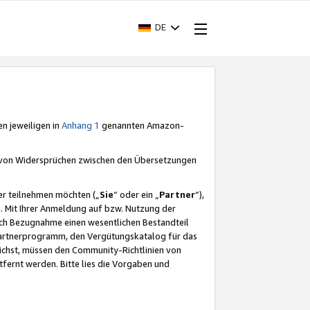
DE
en jeweiligen in
Anhang 1
genannten Amazon-
e von Widersprüchen zwischen den Übersetzungen
er teilnehmen möchten („
Sie
“ oder ein „
Partner
“),
. Mit Ihrer Anmeldung auf bzw. Nutzung der
durch Bezugnahme einen wesentlichen Bestandteil
 Partnerprogramm, den Vergütungskatalog für das
ichst, müssen den Community-Richtlinien von
fernt werden. Bitte lies die Vorgaben und