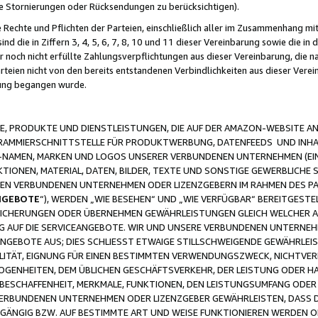
ge Stornierungen oder Rücksendungen zu berücksichtigen).
 Rechte und Pflichten der Parteien, einschließlich aller im Zusammenhang m
 die in Ziffern 3, 4, 5, 6, 7, 8, 10 und 11 dieser Vereinbarung sowie die in
er noch nicht erfüllte Zahlungsverpflichtungen aus dieser Vereinbarung, die
arteien nicht von den bereits entstandenen Verbindlichkeiten aus dieser Ver
gung begangen wurde.
 PRODUKTE UND DIENSTLEISTUNGEN, DIE AUF DER AMAZON-WEBSITE AN
GRAMMIERSCHNITTSTELLE FÜR PRODUKTWERBUNG, DATENFEEDS UND INH
-NAMEN, MARKEN UND LOGOS UNSERER VERBUNDENEN UNTERNEHMEN (EIN
IONEN, MATERIAL, DATEN, BILDER, TEXTE UND SONSTIGE GEWERBLICHE 
EREN VERBUNDENEN UNTERNEHMEN ODER LIZENZGEBERN IM RAHMEN DES 
NGEBOTE
“), WERDEN „WIE BESEHEN“ UND „WIE VERFÜGBAR“ BEREITGEST
CHERUNGEN ODER ÜBERNEHMEN GEWÄHRLEISTUNGEN GLEICH WELCHER AR
ZUG AUF DIE SERVICEANGEBOTE. WIR UND UNSERE VERBUNDENEN UNTERNEH
ANGEBOTE AUS; DIES SCHLIESST ETWAIGE STILLSCHWEIGENDE GEWÄHRLE
LITÄT, EIGNUNG FÜR EINEN BESTIMMTEN VERWENDUNGSZWECK, NICHTVER
OGENHEITEN, DEM ÜBLICHEN GESCHÄFTSVERKEHR, DER LEISTUNG ODER H
 BESCHAFFENHEIT, MERKMALE, FUNKTIONEN, DEN LEISTUNGSUMFANG ODER
VERBUNDENEN UNTERNEHMEN ODER LIZENZGEBER GEWÄHRLEISTEN, DASS D
HGÄNGIG BZW. AUF BESTIMMTE ART UND WEISE FUNKTIONIEREN WERDEN 