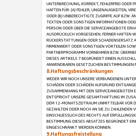
UNTERBRECHUNG, KORREKT, FEHLERFREI ODER 
HAFTEN FÜR: (A) FEHLER, UNGENAUIGKEITEN, 
ODER (B) UNBERECHTIGTE ZUGRIFFE AUF BZW. 
TEXTEN ODER SONSTIGEN INFORMATIONEN ODER 
PERSON ODER ÜBER DIE SERVICEANGEBOTE ERHA
AUSDRÜCKLICH VORGESEHEN. FERNER HAFTEN 
RÜCKERSTATTUNGEN ODER SCHADENSERSATZ AU
FIRMENWERT ODER SONSTIGEN VORTEILEN SOWIE
PARTNERPROGRAMM VORNEHMEN BZW. ÜBERNEHM
DIESES ARTIKELS 7 BEGRÜNDET EINEN AUSSCH
ANWENDBAREN GESETZLICHEN BESTIMMUNGEN 
8.Haftungsbeschränkungen
WEDER WIR NOCH UNSERE VERBUNDENEN UNTERN
SCHÄDEN ODER SCHÄDEN AUFGRUND ENTGANGENE
ZUSAMMENHANG MIT DEN SERVICEANGEBOTEN EN
ENTSPRICHT UNSERE GESAMTHAFTUNG IM ZUSAM
DEM 12-MONATSZEITRAUM UNMITTELBAR VOR DE
GEZAHLTEN ODER NOCH AN SIE ZU ZAHLENDEN V
EINSCHLIESSLICH DES RECHTS AUF ERFÜLLUNGS
BESTIMMUNG DIESES ABSATZES BEGRÜNDET EI
EINGESCHRÄNKT WERDEN KÖNNEN.
9.Haftungsfreistellung