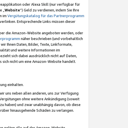
eapplikation oder Alexa Skill (nur verfügbar für
e „
Website
“) Geld zu verdienen, indem Sie Ihre
en im
Vergütungskatalog für das Partnerprogramm
t) verlinken. Entsprechende Links müssen dieser
e über die Amazon-Website angeboten werden, oder
nerprogramm
näher beschrieben (und vorbehaltlich
ir Ihnen Daten, Bilder, Texte, Linkformate,
alität und weitere Informationen im
zieht sich dabei ausdrücklich nicht auf Daten,
es sich nicht um eine Amazon-Website handelt.
rung einhalten.
ir uns neben allen anderen, uns zur Verfügung
n Vergütungen ohne weitere Ankündigung (soweit
 zu haben) und zwar unabhängig davon, ob diese
darüber hinausgehende Schäden zu verlangen.
on gelten alle auf der Amazon-Website