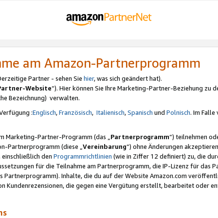
nahme am Amazon-Partnerprogramm
rzeitige Partner - sehen Sie
hier
, was sich geändert hat).
Partner-Website
“). Hier können Sie Ihre Marketing-Partner-Beziehung zu d
iche Bezeichnung) verwalten.
Verfügung :
Englisch
,
Französisch
,
Italienisch
,
Spanisch
und
Polnisch
. Im Fall
erem Marketing-Partner-Programm (das „
Partnerprogramm
“) teilnehmen od
on-Partnerprogramm (diese „
Vereinbarung
“) ohne Änderungen akzeptieren
 einschließlich den
Programmrichtlinien
(wie in Ziffer 12 definiert) zu, die 
raussetzungen für die Teilnahme am Partnerprogramm, die IP-Lizenz für das
s Partnerprogramm). Inhalte, die du auf der Website Amazon.com veröffentl
n Kundenrezensionen, die gegen eine Vergütung erstellt, bearbeitet oder ent
mms