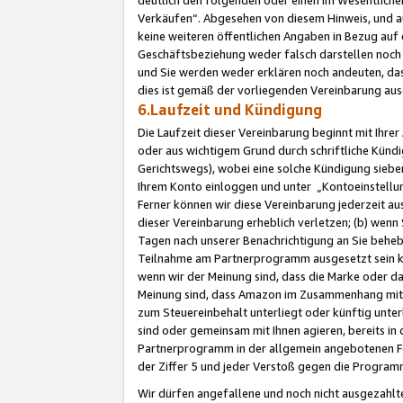
Verkäufen“. Abgesehen von diesem Hinweis, und a
keine weiteren öffentlichen Angaben in Bezug au
Geschäftsbeziehung weder falsch darstellen noch a
und Sie werden weder erklären noch andeuten, dass
dies ist gemäß der vorliegenden Vereinbarung ausd
6.Laufzeit und Kündigung
Die Laufzeit dieser Vereinbarung beginnt mit Ihre
oder aus wichtigem Grund durch schriftliche Kündi
Gerichtswegs), wobei eine solche Kündigung siebe
Ihrem Konto einloggen und unter „Kontoeinstellu
Ferner können wir diese Vereinbarung jederzeit aus
dieser Vereinbarung erheblich verletzen; (b) wenn
Tagen nach unserer Benachrichtigung an Sie behe
Teilnahme am Partnerprogramm ausgesetzt sein kö
wenn wir der Meinung sind, dass die Marke oder 
Meinung sind, dass Amazon im Zusammenhang mit d
zum Steuereinbehalt unterliegt oder künftig unter
sind oder gemeinsam mit Ihnen agieren, bereits in
Partnerprogramm in der allgemein angebotenen Fo
der Ziffer 5 und jeder Verstoß gegen die Programm
Wir dürfen angefallene und noch nicht ausgezahlt