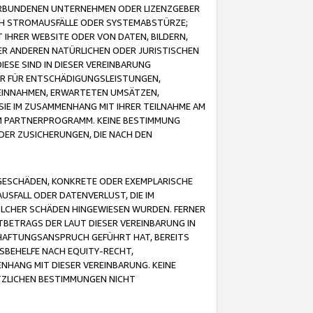
VERBUNDENEN UNTERNEHMEN ODER LIZENZGEBER
ICH STROMAUSFÄLLE ODER SYSTEMABSTÜRZE;
IHRER WEBSITE ODER VON DATEN, BILDERN,
ER ANDEREN NATÜRLICHEN ODER JURISTISCHEN
ESE SIND IN DIESER VEREINBARUNG
R FÜR ENTSCHÄDIGUNGSLEISTUNGEN,
EINNAHMEN, ERWARTETEN UMSÄTZEN,
SIE IM ZUSAMMENHANG MIT IHRER TEILNAHME AM
M PARTNERPROGRAMM. KEINE BESTIMMUNG
DER ZUSICHERUNGEN, DIE NACH DEN
GESCHÄDEN, KONKRETE ODER EXEMPLARISCHE
SFALL ODER DATENVERLUST, DIE IM
OLCHER SCHÄDEN HINGEWIESEN WURDEN. FERNER
BETRAGS DER LAUT DIESER VEREINBARUNG IN
HAFTUNGSANSPRUCH GEFÜHRT HAT, BEREITS
SBEHELFE NACH EQUITY-RECHT,
NHANG MIT DIESER VEREINBARUNG. KEINE
TZLICHEN BESTIMMUNGEN NICHT