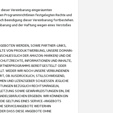
it dieser Vereinbarung eingeräumten
 den Programmrichtlinien festgelegten Rechte und
 nach Beendigung dieser Vereinbarung fortbestehen.
einbarung und der Haftung wegen eines Verstoßes
GEBOTEN WERDEN, SOWIE PARTNER-LINKS,
ALTE VON PRODUKTWERBUNG, UNSERE DOMAIN-
SCHLIESSLICH DER AMAZON-MARKEN) UND DIE
SCHUTZRECHTE, INFORMATIONEN UND INHALTE,
PARTNERPROGRAMMS BEREITGESTELLT ODER
ELLT. WEDER WIR NOCH UNSERE VERBUNDENEN
T, OB AUSDRÜCKLICH, STILLSCHWEIGEND,
MEN UND LIZENZGEBER SCHLIESSEN JEGLICHE
ISTUNGEN BEZÜGLICH RECHTSMÄNGELN,
LETZUNG SOWIE GEWÄHRLEISTUNGEN EIN, DIE
ANDELSBRÄUCHEN ERGEBEN. WIR KÖNNEN EIN
 DIE GELTUNG EINES SERVICE-ANGEBOTS
IE SERVICEANGEBOTE WEITERHIN
ODER DASS DIESE ANGEBOTE OHNE