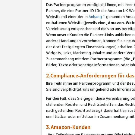
Das Partnerprogramm ermöglicht Ihnen, mit Ihrer W
Partner, die eine Partner-ID für die Amazon UK W
Website mit einer der in
Anhang 1
genannten Amazon
enthaltenen Website (jeweils eine „
Amazon-Webs
Vereinbarung entsprechen und die von uns bereitg
Wenn unsere Kunden die Partner-Links anklicken 
andere Handlungen vornehmen, können Sie eine Ver
der dort festgelegten Einschränkungen) erhalten. 
Widgets, Links, Marketing-Inhalte und andere Ver
Zusammenhang mit dem Partnerprogramm (die „
Bilder, Texte oder sonstige Informationen oder In
2.Compliance-Anforderungen für d
Ihre Teilnahme am Partnerprogramm und der Bezug 
Sie sind verpflichtet, uns umgehend alle Informat
Für den Fall, dass Sie gegen diese Vereinbarung 
stehenden Rechten und Rechtsbehelfen, das Recht
nach geltendem Recht zulässig) dauerhaft einzus
unmittelbar oder mittelbar im Zusammenhang mit
3.Amazon-Kunden
Ihre Teilnahme am Partnerprogramm führt nicht d