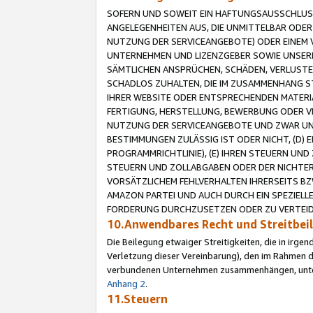
SOFERN UND SOWEIT EIN HAFTUNGSAUSSCHLUSS
ANGELEGENHEITEN AUS, DIE UNMITTELBAR ODER 
NUTZUNG DER SERVICEANGEBOTE) ODER EINEM V
UNTERNEHMEN UND LIZENZGEBER SOWIE UNSERE 
SÄMTLICHEN ANSPRÜCHEN, SCHÄDEN, VERLUSTE
SCHADLOS ZUHALTEN, DIE IM ZUSAMMENHANG STE
IHRER WEBSITE ODER ENTSPRECHENDEN MATERIA
FERTIGUNG, HERSTELLUNG, BEWERBUNG ODER VE
NUTZUNG DER SERVICEANGEBOTE UND ZWAR UN
BESTIMMUNGEN ZULÄSSIG IST ODER NICHT, (D) 
PROGRAMMRICHTLINIE), (E) IHREN STEUERN UN
STEUERN UND ZOLLABGABEN ODER DER NICHTER
VORSÄTZLICHEM FEHLVERHALTEN IHRERSEITS BZ
AMAZON PARTEI UND AUCH DURCH EIN SPEZIELL
FORDERUNG DURCHZUSETZEN ODER ZU VERTEIDI
10.Anwendbares Recht und Streitbe
Die Beilegung etwaiger Streitigkeiten, die in irg
Verletzung dieser Vereinbarung), den im Rahmen d
verbundenen Unternehmen zusammenhängen, unterl
Anhang 2
.
11.Steuern