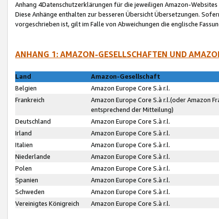
Anhang 4Datenschutzerklärungen für die jeweiligen Amazon-Websites
Diese Anhänge enthalten zur besseren Übersicht Übersetzungen. Sofe
vorgeschrieben ist, gilt im Falle von Abweichungen die englische Fass
ANHANG 1: AMAZON-GESELLSCHAFTEN UND AMAZO
Land
Amazon-Gesellschaft
Belgien
Amazon Europe Core S.à r.l.
Frankreich
Amazon Europe Core S.à r.l.(oder Amazon Fr
entsprechend der Mitteilung)
Deutschland
Amazon Europe Core S.à r.l.
Irland
Amazon Europe Core S.à r.l.
Italien
Amazon Europe Core S.à r.l.
Niederlande
Amazon Europe Core S.à r.l.
Polen
Amazon Europe Core S.à r.l.
Spanien
Amazon Europe Core S.à r.l.
Schweden
Amazon Europe Core S.à r.l.
Vereinigtes Königreich
Amazon Europe Core S.à r.l.