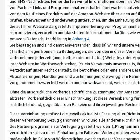
und SMS-Nachrichten. Ferner dürfen wir (a) Informationen über Ihre We
von Partner-Links und Programminhalten erhalten überwachen, aufzei
vor dem Kauf eines Produkts auf der Amazon-Website über einen auf Ih
prüfen, überwachen und anderweitig untersuchen, um die Einhaltung dies
die auf Ihrer Website dargestellte Implementierung von Programminhalt
reproduzieren, verbreiten und darstellen. Informationen darüber, wie w
Amazon-Datenschutzerklärung in
Anhang 4
.
Sie bestätigen und sind damit einverstanden, dass (a) wir und unsere 
(Traffic) anregen können, zu Bedingungen, die von den in dieser Vere
Unternehmen jederzeit (unmittelbar oder mittelbar) Websites oder Appl
Ihrer Website im Wettbewerb stehen, (c) ein Versäumnis unsererseits, I
Verzicht auf unser Recht darstellt, die betroffene oder eine andere B
Aktualisierungen, Handlungen und Zustimmungen, die wir ggf. im Rahme
vorgenommen bzw. erteilt werden und nur wirksam sind, wenn sie schri
Ohne die ausdrückliche vorherige schriftliche Zustimmung von Amazon
abtreten. Vorbehaltlich dieser Einschränkung ist diese Vereinbarung f
rechtlich bindend, gegenüber den Parteien und ihren jeweiligen Rech
Diese Vereinbarung umfasst die jeweils aktuellste Fassung aller Richtli
dieser Vereinbarung Bezug genommen wird und alle anderen Richtlinie
des Partnerprogramms zur Verfügung gestellt werden („
Programmric
verpflichten sich zu deren Einhaltung. Im Falle von Widersprüchen zwi
maßgeblich. Im Falle von Widersprüchen zwischen dieser Vereinbarun