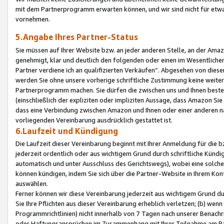
mit dem Partnerprogramm erwarten können, und wir sind nicht für etwa
vornehmen.
5.Angabe Ihres Partner-Status
Sie müssen auf Ihrer Website bzw. an jeder anderen Stelle, an der Am
genehmigt, klar und deutlich den folgenden oder einen im Wesentlichen
Partner verdiene ich an qualifizierten Verkäufen“. Abgesehen von die
werden Sie ohne unsere vorherige schriftliche Zustimmung keine weite
Partnerprogramm machen. Sie dürfen die zwischen uns und Ihnen best
(einschließlich der expliziten oder impliziten Aussage, dass Amazon Si
dass eine Verbindung zwischen Amazon und Ihnen oder einer anderen natü
vorliegenden Vereinbarung ausdrücklich gestattet ist.
6.Laufzeit und Kündigung
Die Laufzeit dieser Vereinbarung beginnt mit Ihrer Anmeldung für die 
jederzeit ordentlich oder aus wichtigem Grund durch schriftliche Kündi
automatisch und unter Ausschluss des Gerichtswegs), wobei eine solch
können kündigen, indem Sie sich über die Partner-Website in Ihrem Ko
auswählen.
Ferner können wir diese Vereinbarung jederzeit aus wichtigem Grund dur
Sie Ihre Pflichten aus dieser Vereinbarung erheblich verletzen; (b) wen
Programmrichtlinien) nicht innerhalb von 7 Tagen nach unserer Benachr
oder Haftungsansprüchen im Zusammenhang mit Ihrer Teilnahme am Pa