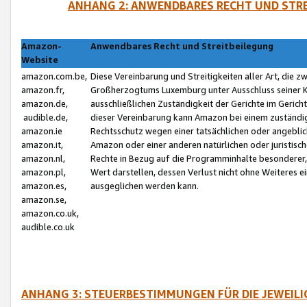
ANHANG 2: ANWENDBARES RECHT UND STRE
Amazon-
Anwendbares Recht und Streitbeilegung
Website
amazon.com.be,
Diese Vereinbarung und Streitigkeiten aller Art, die 
amazon.fr,
Großherzogtums Luxemburg unter Ausschluss seiner Kol
amazon.de,
ausschließlichen Zuständigkeit der Gerichte im Geri
audible.de,
dieser Vereinbarung kann Amazon bei einem zuständig
amazon.ie
Rechtsschutz wegen einer tatsächlichen oder angebli
amazon.it,
Amazon oder einer anderen natürlichen oder juristisc
amazon.nl,
Rechte in Bezug auf die Programminhalte besonderer,
amazon.pl,
Wert darstellen, dessen Verlust nicht ohne Weiteres e
amazon.es,
ausgeglichen werden kann.
amazon.se,
amazon.co.uk,
audible.co.uk
ANHANG 3: STEUERBESTIMMUNGEN FÜR DIE JEWEIL