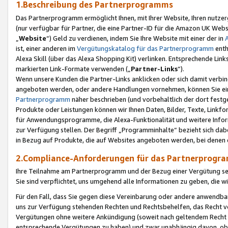
1.Beschreibung des Partnerprogramms
Das Partnerprogramm ermöglicht Ihnen, mit Ihrer Website, Ihren nutzer
(nur verfügbar für Partner, die eine Partner-ID für die Amazon UK We
„
Website
“) Geld zu verdienen, indem Sie Ihre Website mit einer der in
ist, einer anderen im
Vergütungskatalog für das Partnerprogramm
enth
Alexa Skill (über das Alexa Shopping Kit) verlinken. Entsprechende Lin
markierten Link-Formate verwenden („
Partner-Links
“).
Wenn unsere Kunden die Partner-Links anklicken oder sich damit verbi
angeboten werden, oder andere Handlungen vornehmen, können Sie eine
Partnerprogramm
näher beschrieben (und vorbehaltlich der dort festg
Produkte oder Leistungen können wir Ihnen Daten, Bilder, Texte, Linkfo
für Anwendungsprogramme, die Alexa-Funktionalität und weitere Inf
zur Verfügung stellen. Der Begriff „Programminhalte“ bezieht sich dabe
in Bezug auf Produkte, die auf Websites angeboten werden, bei denen 
2.Compliance-Anforderungen für das Partnerprog
Ihre Teilnahme am Partnerprogramm und der Bezug einer Vergütung setz
Sie sind verpflichtet, uns umgehend alle Informationen zu geben, die w
Für den Fall, dass Sie gegen diese Vereinbarung oder andere anwendba
uns zur Verfügung stehenden Rechten und Rechtsbehelfen, das Recht vo
Vergütungen ohne weitere Ankündigung (soweit nach geltendem Recht z
entsprechende Vergütungen zu haben) und zwar unabhängig davon, ob 