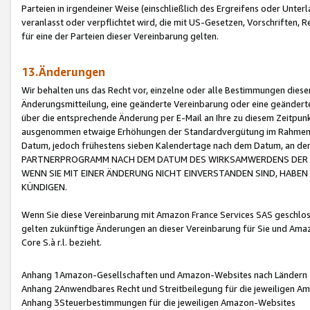
Parteien in irgendeiner Weise (einschließlich des Ergreifens oder Unt
veranlasst oder verpflichtet wird, die mit US-Gesetzen, Vorschriften,
für eine der Parteien dieser Vereinbarung gelten.
13.Änderungen
Wir behalten uns das Recht vor, einzelne oder alle Bestimmungen diese
Änderungsmitteilung, eine geänderte Vereinbarung oder eine geänderte 
über die entsprechende Änderung per E-Mail an Ihre zu diesem Zeitpun
ausgenommen etwaige Erhöhungen der Standardvergütung im Rahmen
Datum, jedoch frühestens sieben Kalendertage nach dem Datum, an de
PARTNERPROGRAMM NACH DEM DATUM DES WIRKSAMWERDENS DER Ä
WENN SIE MIT EINER ÄNDERUNG NICHT EINVERSTANDEN SIND, HABEN S
KÜNDIGEN.
Wenn Sie diese Vereinbarung mit Amazon France Services SAS geschlo
gelten zukünftige Änderungen an dieser Vereinbarung für Sie und Ama
Core S.à r.l. bezieht.
Anhang 1Amazon-Gesellschaften und Amazon-Websites nach Ländern
Anhang 2Anwendbares Recht und Streitbeilegung für die jeweiligen 
Anhang 3Steuerbestimmungen für die jeweiligen Amazon-Websites