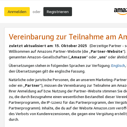
Anmelden
Registrieren
oder
Vereinbarung zur Teilnahme am 
zuletzt aktualisiert am
:
15. Oktober 2025
(Derzeitige Partner - 
Willkommen auf Amazons Partner-Website (die „
Partner-Website
“)
genannten Amazon-Gesellschaften („
Amazon
“ oder „
uns
“ oder ähnli
Übersetzungen stehen in folgenden Sprachen zur Verfügung :
Englisch
,
den Übersetzungen gilt die englische Fassung.
Natürliche oder juristische Personen, die an unserem Marketing-Partn
oder ein „
Partner
“), müssen die Vereinbarung zur Teilnahme am Ama
Ihrer Anmeldung auf bzw. Nutzung der Partner-Website stimmen Sie die
zu, die durch Bezugnahme einen wesentlichen Bestandteil dieser Verei
Partnerprogramm, die IP-Lizenz für das Partnerprogramm, den Vergütu
Partnerprogramm). Inhalte, die du auf der Website Amazon.com veröffe
des Verbots von Kundenrezensionen, die gegen eine Vergütung erstellt, 
durch.