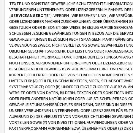
TEXTE UND SONSTIGE GEWERBLICHE SCHUTZRECHTE, INFORMATIONE
VERBUNDENEN UNTERNEHMEN ODER LIZENZGEBERN IM RAHMEN DES
„
SERVICEANGEBOTE
“), WERDEN „WIE BESEHEN“ UND „WIE VERFÜ
ODER LIZENZGEBER MACHEN ZUSICHERUNGEN ODER ÜBERNEHMEN GEW
GESETZLICH ODER IN SONSTIGER WEISE, IN BEZUG AUF DIE SERVI
SCHLIESSEN JEGLICHE GEWÄHRLEISTUNGEN IN BEZUG AUF DIE SERVI
GEWÄHRLEISTUNGEN BEZÜGLICH RECHTSMÄNGELN, MARKTGÄNGIGKEIT
VERWENDUNGSZWECK, NICHTVERLETZUNG SOWIE GEWÄHRLEISTUNGEN 
ÜBLICHEN GESCHÄFTSVERKEHR, DER LEISTUNG ODER HANDELSBRÄUCH
BESCHAFFENHEIT, MERKMALE, FUNKTIONEN, DEN LEISTUNGSUMFANG 
NOCH UNSERE VERBUNDENEN UNTERNEHMEN ODER LIZENZGEBER GEWÄ
BESCHRIEBEN DURCHGÄNGIG BZW. AUF BESTIMMTE ART UND WEISE
KORREKT, FEHLERFREI ODER FREI VON SCHÄDLICHEN KOMPONENTEN
HAFTEN FÜR: (A) FEHLER, UNGENAUIGKEITEN, VIREN, SCHADSOFTW
SYSTEMABSTÜRZE; ODER (B) UNBERECHTIGTE ZUGRIFFE AUF BZW. 
WEBSITE ODER VON DATEN, BILDERN, TEXTEN ODER SONSTIGEN INF
ODER EINER ANDEREN NATÜRLICHEN ODER JURISTISCHEN PERSON OD
GEWÄHRLEISTUNGSANSPRÜCHE, ES SEIN DENN, DIESE SIND IN DIES
UNSERE VERBUNDENEN UNTERNEHMEN ODER LIZENZGEBER FÜR EN
AUFGRUND (X) DES VERLUSTS VON VORAUSSICHTLICHEN GEWINNEN
VORTEILEN SOWIE (Y) VON INVESTITIONEN, AUFWENDUNGEN ODER VE
PARTNERPROGRAMM VORNEHMEN BZW. ÜBERNEHMEN ODER (Z) DER 