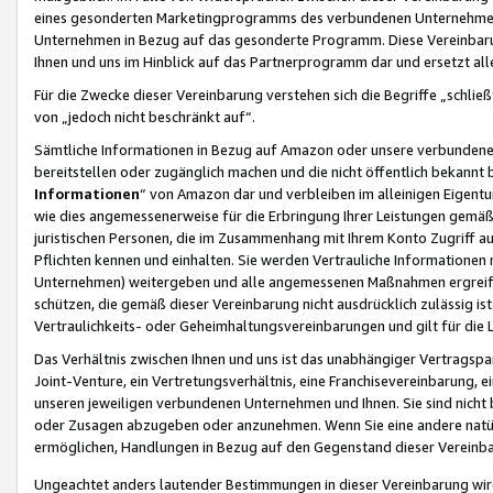
eines gesonderten Marketingprogramms des verbundenen Unternehmens
Unternehmen in Bezug auf das gesonderte Programm. Diese Vereinbarung
Ihnen und uns im Hinblick auf das Partnerprogramm dar und ersetzt al
Für die Zwecke dieser Vereinbarung verstehen sich die Begriffe „schließ
von „jedoch nicht beschränkt auf“.
Sämtliche Informationen in Bezug auf Amazon oder unsere verbunde
bereitstellen oder zugänglich machen und die nicht öffentlich bekannt bz
Informationen
“ von Amazon dar und verbleiben im alleinigen Eigent
wie dies angemessenerweise für die Erbringung Ihrer Leistungen gemäß d
juristischen Personen, die im Zusammenhang mit Ihrem Konto Zugriff au
Pflichten kennen und einhalten. Sie werden Vertrauliche Informationen 
Unternehmen) weitergeben und alle angemessenen Maßnahmen ergreifen
schützen, die gemäß dieser Vereinbarung nicht ausdrücklich zulässig is
Vertraulichkeits- oder Geheimhaltungsvereinbarungen und gilt für die
Das Verhältnis zwischen Ihnen und uns ist das unabhängiger Vertragspa
Joint-Venture, ein Vertretungsverhältnis, eine Franchisevereinbarung, 
unseren jeweiligen verbundenen Unternehmen und Ihnen. Sie sind ni
oder Zusagen abzugeben oder anzunehmen. Wenn Sie eine andere natürli
ermöglichen, Handlungen in Bezug auf den Gegenstand dieser Vereinbar
Ungeachtet anders lautender Bestimmungen in dieser Vereinbarung wird