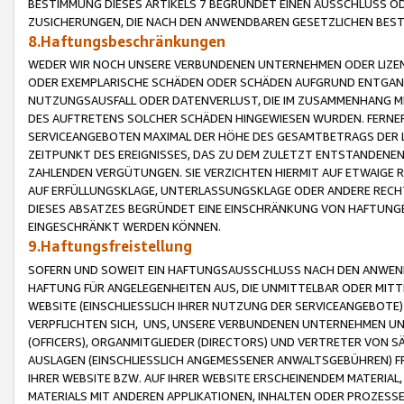
BESTIMMUNG DIESES ARTIKELS 7 BEGRÜNDET EINEN AUSSCHLUSS 
ZUSICHERUNGEN, DIE NACH DEN ANWENDBAREN GESETZLICHEN BE
8.Haftungsbeschränkungen
WEDER WIR NOCH UNSERE VERBUNDENEN UNTERNEHMEN ODER LIZEN
ODER EXEMPLARISCHE SCHÄDEN ODER SCHÄDEN AUFGRUND ENTGANG
NUTZUNGSAUSFALL ODER DATENVERLUST, DIE IM ZUSAMMENHANG MI
DES AUFTRETENS SOLCHER SCHÄDEN HINGEWIESEN WURDEN. FERN
SERVICEANGEBOTEN MAXIMAL DER HÖHE DES GESAMTBETRAGS DER 
ZEITPUNKT DES EREIGNISSES, DAS ZU DEM ZULETZT ENTSTANDENE
ZAHLENDEN VERGÜTUNGEN. SIE VERZICHTEN HIERMIT AUF ETWAIGE 
AUF ERFÜLLUNGSKLAGE, UNTERLASSUNGSKLAGE ODER ANDERE RECHT
DIESES ABSATZES BEGRÜNDET EINE EINSCHRÄNKUNG VON HAFTUNG
EINGESCHRÄNKT WERDEN KÖNNEN.
9.Haftungsfreistellung
SOFERN UND SOWEIT EIN HAFTUNGSAUSSCHLUSS NACH DEN ANWENDB
HAFTUNG FÜR ANGELEGENHEITEN AUS, DIE UNMITTELBAR ODER MITT
WEBSITE (EINSCHLIESSLICH IHRER NUTZUNG DER SERVICEANGEBOTE)
VERPFLICHTEN SICH, UNS, UNSERE VERBUNDENEN UNTERNEHMEN UN
(OFFICERS), ORGANMITGLIEDER (DIRECTORS) UND VERTRETER VON 
AUSLAGEN (EINSCHLIESSLICH ANGEMESSENER ANWALTSGEBÜHREN) FR
IHRER WEBSITE BZW. AUF IHRER WEBSITE ERSCHEINENDEM MATERIAL
MATERIALS MIT ANDEREN APPLIKATIONEN, INHALTEN ODER PROZESSE