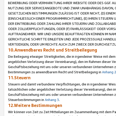
BEWERBUNG ODER VERMARKTUNG IHRER WEBSITE ODER DES GGF. AUF 
NUTZUNG DER SERVICEANGEBOTE UND ZWAR UNABHÄNGIG DAVON, O
GESETZLICHEN BESTIMMUNGEN ZULÄSSIG IST ODER NICHT, (D) EINE
(EINSCHLIESSLICH EINER PROGRAMMRICHTLINIE), (E) IHREN STEUER
DER EINTREIBUNG ODER ZAHLUNG IHRER STEUERN UND ZOLLABGAB
ODER ZOLLVERPFLICHTUNGEN, ODER (F) FAHRLÄSSIGKEIT ODER VORS
AUFTRAGNEHMER. WIR UND UNSERE BEAUFTRAGTEN KÖNNEN IM NAME
GERICHTLICHE SCHRITTE EINLEITEN UND JEDE PROZESSUALE HAND
VERTEIDIGEN, ODER UM RECHTE AUCH ZUM ZWECK DER DURCHSETZU
10.Anwendbares Recht und Streitbeilegung
Die Beilegung etwaiger Streitigkeiten, die in irgendeiner Weise mit de
angeblichen Verletzung dieser Vereinbarung), den im Rahmen dieser Ve
Geschäftsbeziehung mit uns oder unseren verbundenen Unternehmen zu
Bestimmungen zu anwendbarem Recht und Streitbeilegung in
Anhang 
11.Steuern
Steuern und damit verbundene Verpflichtungen, die in irgendeiner Wei
tatsächlichen oder angeblichen Verletzung dieser Vereinbarung), den 
Geschäftsbeziehung mit uns oder unseren verbundenen Unternehmen z
Steuerbestimmungen in
Anhang 3
.
12.Weitere Bestimmungen
Wir können von Zeit zu Zeit Mitteilungen im Zusammenhang mit dem Par