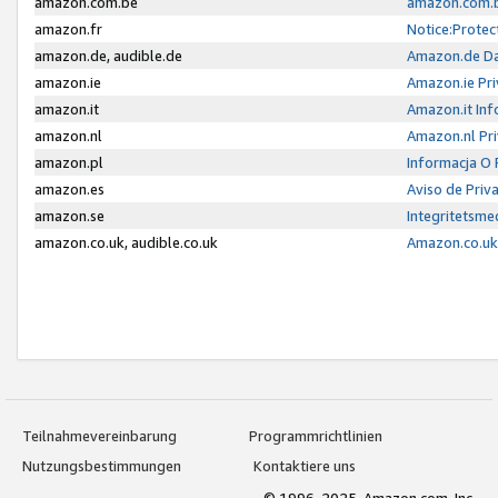
amazon.com.be
amazon.com.b
amazon.fr
Notice:Protec
amazon.de, audible.de
Amazon.de Da
amazon.ie
Amazon.ie Pri
amazon.it
Amazon.it Inf
amazon.nl
Amazon.nl Pri
amazon.pl
Informacja O
amazon.es
Aviso de Priv
amazon.se
Integritetsm
amazon.co.uk, audible.co.uk
Amazon.co.uk 
Teilnahmevereinbarung
Programmrichtlinien
Nutzungsbestimmungen
Kontaktiere uns