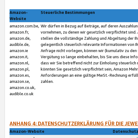
Amazon-
Steuerliche Bestimmungen
Website
amazon.com.be,
Wir dürfen in Bezug auf Beträge, auf deren Auszahlun
amazon.fr,
vornehmen, zu denen wir gesetzlich verpflichtet sind
amazon.de,
stellen die vollständige Zahlung und Abgeltung der 
audible.de,
gelegentlich steuerlich relevante Informationen von I
amazon.ie
Anfrage nicht vorlegen, können wir (kumulativ zu de
amazon.it,
Vergütung so lange einbehalten, bis Sie uns diese Inf
amazon.nl,
dass wir Sie betreffend nicht zur Einholung steuerlich 
amazon.pl,
könnten Sie gesetzlich verpflichtet sein, Amazon Meh
amazon.es,
Anforderungen an eine gültige MwSt.-Rechnung erfüllt
amazon.se,
zahlen.
amazon.co.uk,
audible.co.uk
ANHANG 4: DATENSCHUTZERKLÄRUNG FÜR DIE JEWE
Amazon-Website
Datenschutz