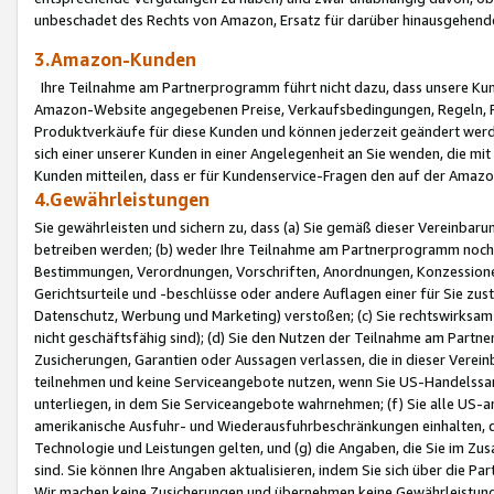
unbeschadet des Rechts von Amazon, Ersatz für darüber hinausgehen
3.Amazon-Kunden
Ihre Teilnahme am Partnerprogramm führt nicht dazu, dass unsere Kun
Amazon-Website angegebenen Preise, Verkaufsbedingungen, Regeln, Ri
Produktverkäufe für diese Kunden und können jederzeit geändert werde
sich einer unserer Kunden in einer Angelegenheit an Sie wenden, die 
Kunden mitteilen, dass er für Kundenservice-Fragen den auf der Ama
4.Gewährleistungen
Sie gewährleisten und sichern zu, dass (a) Sie gemäß dieser Vereinba
betreiben werden; (b) weder Ihre Teilnahme am Partnerprogramm noch d
Bestimmungen, Verordnungen, Vorschriften, Anordnungen, Konzessionen,
Gerichtsurteile und -beschlüsse oder andere Auflagen einer für Sie zu
Datenschutz, Werbung und Marketing) verstoßen; (c) Sie rechtswirksam 
nicht geschäftsfähig sind); (d) Sie den Nutzen der Teilnahme am Partne
Zusicherungen, Garantien oder Aussagen verlassen, die in dieser Verein
teilnehmen und keine Serviceangebote nutzen, wenn Sie US-Handelssa
unterliegen, in dem Sie Serviceangebote wahrnehmen; (f) Sie alle US
amerikanische Ausfuhr- und Wiederausfuhrbeschränkungen einhalten, 
Technologie und Leistungen gelten, und (g) die Angaben, die Sie im 
sind. Sie können Ihre Angaben aktualisieren, indem Sie sich über die 
Wir machen keine Zusicherungen und übernehmen keine Gewährleistun