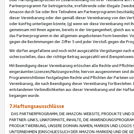
Partnerprogramm für betrügerische, irreführende oder illegale Zwecke
Amazon durch Sie oder Ihre Teilnahme am Partnerprogramm beschädig
dieser Vereinbarung oder den gemäß dieser Vereinbarung von den Vertr
oder künftig unterliegen könnte; (g) wenn wir diese Vereinbarung mit I
gemeinsam mit Ihnen agieren, bereits in der Vergangenheit, gleich aus
das Partnerprogramm in der allgemein angebotenen Form beenden. Vors
gegen die Bestimmungen der Ziffer 5 und jeder Verstoß gegen die Prog
Wir dürfen angefallene und noch nicht ausgezahlte Vergütungen nach 
sicherzustellen, dass der richtige Betrag ausgezahlt wird (beispielsw
Mit Beendigung dieser Vereinbarung erlöschen alle Rechte und Pflichte
eingeräumten Lizenzen/Nutzungsrechte; hiervon ausgenommen sind die in 
Programmrichtlinien festgelegten Rechte und Pflichten der Parteien sow
Vereinbarung, die nach Beendigung dieser Vereinbarung fortbestehen. D
entstandenen Verbindlichkeiten aus dieser Vereinbarung und der Haft
begangen wurde.
7.Haftungsausschlüsse
DAS PARTNERPROGRAMM, DIE AMAZON-WEBSITE, PRODUKTE UND DI
PARTNER-LINKS, LINKFORMATE, INHALTE, DIE ANWENDUNGSPROGR
PRODUKTWERBUNG, UNSERE DOMAIN-NAMEN, MARKEN UND LOGOS S
UNTERNEHMEN (EINSCHLIESSLICH DER AMAZON-MARKEN) UND DIE GE