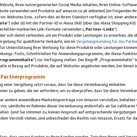
ebsite, Ihren nutzergenerierten Social Media-Inhalten, Ihren Online-Softwar
ebsite verwenden und Produkte auf amazon.co.uk anbieten) (im Folgenden Ihr
-Websites bzw., sofern dies an Ihrem Standort verfügbar ist, einer ander
ite
“) oder (ii) mit der Partner-ID in Alexa Skill (über das Alexa Shopping Ki
estellten markierten Link-Formate verwenden („
Partner-Links
“).
oder sich damit verbinden, um ein Produkt oder Leistungen zu erwerben, di
gütung für qualifizierte Verkäufe, wie im
Vergütungskatalog für das Part
Zur Unterstützung Ihrer Werbung für diese Produkte oder Leistungen können w
linkungs-Tools, Schnittstellen für Anwendungsprogramme, die Alexa-Funktion
Programminhalte
“) zur Verfügung stellen. Der Begriff „Programminhalte“ be
halte in Bezug auf Produkte, die auf Websites angeboten werden, bei denen 
as Partnerprogramm
einer Vergütung setzt voraus, dass Sie diese Vereinbarung einhalten.
ionen zu geben, die wir anfordern, um zu überprüfen, dass Sie diese Vereinba
oder andere anwendbare Marketingverträge von Amazon verstoßen, behalten w
 vor, sämtliche im Rahmen dieser Vereinbarung andernfalls an Sie zahlbare
tellen (und Sie stimmen zu, keinen Anspruch auf entsprechende Vergütungen
 dem Verstoß stehen, und unbeschadet des Rechts von Amazon, Ersatz für 
azu, dass unsere Kunden zu Ihren Kunden werden. Zwischen Ihnen und Amaz