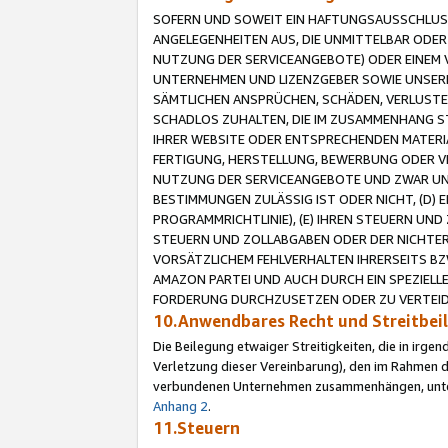
SOFERN UND SOWEIT EIN HAFTUNGSAUSSCHLUSS
ANGELEGENHEITEN AUS, DIE UNMITTELBAR ODER 
NUTZUNG DER SERVICEANGEBOTE) ODER EINEM V
UNTERNEHMEN UND LIZENZGEBER SOWIE UNSERE 
SÄMTLICHEN ANSPRÜCHEN, SCHÄDEN, VERLUSTE
SCHADLOS ZUHALTEN, DIE IM ZUSAMMENHANG STE
IHRER WEBSITE ODER ENTSPRECHENDEN MATERIA
FERTIGUNG, HERSTELLUNG, BEWERBUNG ODER VE
NUTZUNG DER SERVICEANGEBOTE UND ZWAR UN
BESTIMMUNGEN ZULÄSSIG IST ODER NICHT, (D) 
PROGRAMMRICHTLINIE), (E) IHREN STEUERN UN
STEUERN UND ZOLLABGABEN ODER DER NICHTER
VORSÄTZLICHEM FEHLVERHALTEN IHRERSEITS BZ
AMAZON PARTEI UND AUCH DURCH EIN SPEZIELL
FORDERUNG DURCHZUSETZEN ODER ZU VERTEIDI
10.Anwendbares Recht und Streitbe
Die Beilegung etwaiger Streitigkeiten, die in irg
Verletzung dieser Vereinbarung), den im Rahmen d
verbundenen Unternehmen zusammenhängen, unterl
Anhang 2
.
11.Steuern