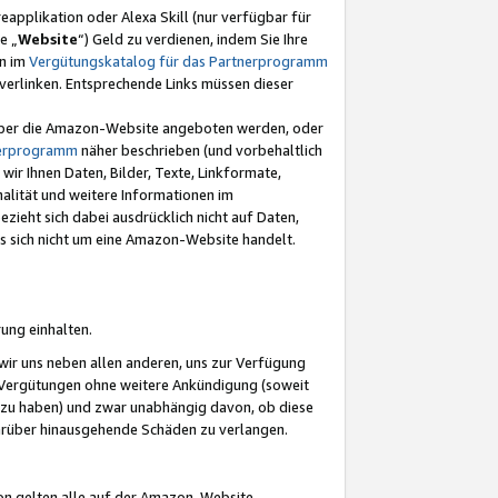
eapplikation oder Alexa Skill (nur verfügbar für
e „
Website
“) Geld zu verdienen, indem Sie Ihre
en im
Vergütungskatalog für das Partnerprogramm
t) verlinken. Entsprechende Links müssen dieser
e über die Amazon-Website angeboten werden, oder
nerprogramm
näher beschrieben (und vorbehaltlich
ir Ihnen Daten, Bilder, Texte, Linkformate,
alität und weitere Informationen im
zieht sich dabei ausdrücklich nicht auf Daten,
es sich nicht um eine Amazon-Website handelt.
rung einhalten.
ir uns neben allen anderen, uns zur Verfügung
n Vergütungen ohne weitere Ankündigung (soweit
 zu haben) und zwar unabhängig davon, ob diese
darüber hinausgehende Schäden zu verlangen.
on gelten alle auf der Amazon-Website