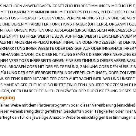
 NACH DEN ANWENDBAREN GESETZLICHEN BESTIMMUNGEN MÖGLICH IST, S
MITTELBAR IM ZUSAMMENHANG MIT DER ERSTELLUNG, PFLEGE ODER DEM BE
ERSTOSS IHRERSEITS GEGEN DIESE VEREINBARUNG STEHEN UND SIE VERP
UND DEREN MITARBEITER, FUNKTIONSTRÄGER (OFFICERS), ORGANMITGLI
N, HAFTUNGEN, KOSTEN UND AUSLAGEN (EINSCHLIESSLICH ANGEMESSENE
HEN MIT (A) IHRER WEBSITE BZW. AUF IHRER WEBSITE ERSCHEINENDEM M
LS MIT ANDEREN APPLIKATIONEN, INHALTEN ODER PROZESSEN, (B) DER 
RMARKTUNG IHRER WEBSITE ODER DES GGF. AUF ODER INNERHALB IHRER W
ABHÄNGIG DAVON, OB DIESE NUTZUNG GEMÄSS DIESER VEREINBARUNG B
EINEM VERSTOSS IHRERSEITS GEGEN EINE BESTIMMUNG DIESER VEREINBARU
D ZOLLABGABEN ODER MIT DER EINTREIBUNG, ZAHLUNG ODER DEM AUSBLEI
FÜLLUNG DER STEUERREGISTRIERUNGSVERPFLICHTUNGEN ODER ZOLLVERPF
W. SEITENS IHRER MITARBEITER ODER AUFTRAGNEHMER. WIR UND UNSERE
ES MANDAT GERICHTLICHE SCHRITTE EINLEITEN UND JEDE PROZESSUALE 
GEN, ODER UM RECHTE AUCH ZUM ZWECK DER DURCHSETZUNG DIESES AR
ilegung
endeiner Weise mit dem Partnerprogramm oder dieser Vereinbarung (einschließl
ieser Vereinbarung durchgeführten Geschäften oder Tätigkeiten oder Ihrer 
iegt den für die jeweilige Amazon-Website einschlägigen Bestimmungen z