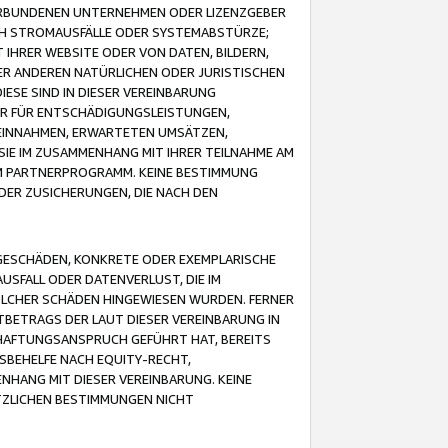
VERBUNDENEN UNTERNEHMEN ODER LIZENZGEBER
ICH STROMAUSFÄLLE ODER SYSTEMABSTÜRZE;
IHRER WEBSITE ODER VON DATEN, BILDERN,
ER ANDEREN NATÜRLICHEN ODER JURISTISCHEN
ESE SIND IN DIESER VEREINBARUNG
R FÜR ENTSCHÄDIGUNGSLEISTUNGEN,
EINNAHMEN, ERWARTETEN UMSÄTZEN,
SIE IM ZUSAMMENHANG MIT IHRER TEILNAHME AM
M PARTNERPROGRAMM. KEINE BESTIMMUNG
DER ZUSICHERUNGEN, DIE NACH DEN
GESCHÄDEN, KONKRETE ODER EXEMPLARISCHE
SFALL ODER DATENVERLUST, DIE IM
OLCHER SCHÄDEN HINGEWIESEN WURDEN. FERNER
BETRAGS DER LAUT DIESER VEREINBARUNG IN
HAFTUNGSANSPRUCH GEFÜHRT HAT, BEREITS
SBEHELFE NACH EQUITY-RECHT,
NHANG MIT DIESER VEREINBARUNG. KEINE
TZLICHEN BESTIMMUNGEN NICHT