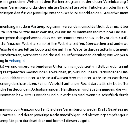
e in irgendeiner Weise mit dem Partnerprogramm oder dieser Vereinbarung (ei
ieser Vereinbarung durchgeführten Geschäften oder Tätigkeiten oder Ihrer 
liegen den für die jeweilige Amazon-Website einschlägigen Steuerbestim
mmenhang mit dem Partnerprogramm versenden, einschließlich, aber nicht be
site und die Nutzer Ihrer Website, die wir im Zusammenhang mit Ihrer Darst
itergeben (beispielsweise dass ein bestimmter Amazon-Kunde vor dem Kauf
uf die Amazon-Website kam, (b) Ihre Website prüfen, überwachen und anderwei
r Website dargestelltes Logo und die auf Ihrer Website dargestellte Impleme
reproduzieren, verbreiten und darstellen. Informationen darüber, wie wir per
ng in
Anhang 4
.
 (a) wir und unsere verbundenen Unternehmen jederzeit (mittelbar oder unmit
ng festgelegten Bedingungen abweichen, (b) wir und unsere verbundenen Unte
 Ähnlichkeit mit Ihrer Website aufweisen bzw. mit Ihrer Website im Wettbewer
barung durchzusetzen, keinen Verzicht auf unser Recht darstellt, die betrof
liche Festlegungen, Aktualisierungen, Handlungen und Zustimmungen, die wi
enommen bzw. erteilt werden und nur wirksam sind, wenn sie schriftlich dur
stimmung von Amazon dürfen Sie diese Vereinbarung weder Kraft Gesetzes no
die Parteien und deren jeweilige Rechtsnachfolger und Abtretungsempfänger 
ngsempfängern durchsetzbar und kommt diesen zugute.