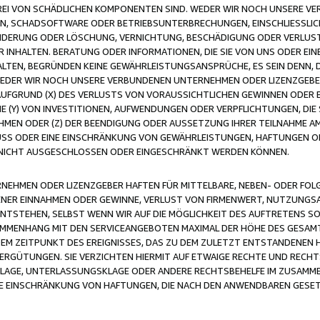
FREI VON SCHÄDLICHEN KOMPONENTEN SIND. WEDER WIR NOCH UNSERE 
VIREN, SCHADSOFTWARE ODER BETRIEBSUNTERBRECHUNGEN, EINSCHLIESSL
ÄNDERUNG ODER LÖSCHUNG, VERNICHTUNG, BESCHÄDIGUNG ODER VERLUST 
INHALTEN. BERATUNG ODER INFORMATIONEN, DIE SIE VON UNS ODER EIN
LTEN, BEGRÜNDEN KEINE GEWÄHRLEISTUNGSANSPRÜCHE, ES SEIN DENN, DI
WEDER WIR NOCH UNSERE VERBUNDENEN UNTERNEHMEN ODER LIZENZGEBE
FGRUND (X) DES VERLUSTS VON VORAUSSICHTLICHEN GEWINNEN ODER 
 (Y) VON INVESTITIONEN, AUFWENDUNGEN ODER VERPFLICHTUNGEN, DIE 
EN ODER (Z) DER BEENDIGUNG ODER AUSSETZUNG IHRER TEILNAHME A
LUSS ODER EINE EINSCHRÄNKUNG VON GEWÄHRLEISTUNGEN, HAFTUNGEN O
NICHT AUSGESCHLOSSEN ODER EINGESCHRÄNKT WERDEN KÖNNEN.
EHMEN ODER LIZENZGEBER HAFTEN FÜR MITTELBARE, NEBEN- ODER FOL
R EINNAHMEN ODER GEWINNE, VERLUST VON FIRMENWERT, NUTZUNGSAU
TSTEHEN, SELBST WENN WIR AUF DIE MÖGLICHKEIT DES AUFTRETENS S
MENHANG MIT DEN SERVICEANGEBOTEN MAXIMAL DER HÖHE DES GESAMT
M ZEITPUNKT DES EREIGNISSES, DAS ZU DEM ZULETZT ENTSTANDENEN 
ERGÜTUNGEN. SIE VERZICHTEN HIERMIT AUF ETWAIGE RECHTE UND RECHT
KLAGE, UNTERLASSUNGSKLAGE ODER ANDERE RECHTSBEHELFE IM ZUSAMME
NE EINSCHRÄNKUNG VON HAFTUNGEN, DIE NACH DEN ANWENDBAREN GESE