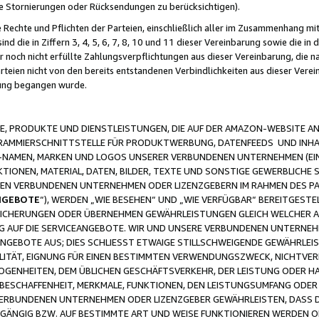
ge Stornierungen oder Rücksendungen zu berücksichtigen).
 Rechte und Pflichten der Parteien, einschließlich aller im Zusammenhang m
 die in Ziffern 3, 4, 5, 6, 7, 8, 10 und 11 dieser Vereinbarung sowie die in
er noch nicht erfüllte Zahlungsverpflichtungen aus dieser Vereinbarung, die
arteien nicht von den bereits entstandenen Verbindlichkeiten aus dieser Ver
gung begangen wurde.
 PRODUKTE UND DIENSTLEISTUNGEN, DIE AUF DER AMAZON-WEBSITE AN
GRAMMIERSCHNITTSTELLE FÜR PRODUKTWERBUNG, DATENFEEDS UND INH
-NAMEN, MARKEN UND LOGOS UNSERER VERBUNDENEN UNTERNEHMEN (EIN
IONEN, MATERIAL, DATEN, BILDER, TEXTE UND SONSTIGE GEWERBLICHE 
EREN VERBUNDENEN UNTERNEHMEN ODER LIZENZGEBERN IM RAHMEN DES 
NGEBOTE
“), WERDEN „WIE BESEHEN“ UND „WIE VERFÜGBAR“ BEREITGEST
CHERUNGEN ODER ÜBERNEHMEN GEWÄHRLEISTUNGEN GLEICH WELCHER AR
ZUG AUF DIE SERVICEANGEBOTE. WIR UND UNSERE VERBUNDENEN UNTERNEH
ANGEBOTE AUS; DIES SCHLIESST ETWAIGE STILLSCHWEIGENDE GEWÄHRLE
LITÄT, EIGNUNG FÜR EINEN BESTIMMTEN VERWENDUNGSZWECK, NICHTVER
OGENHEITEN, DEM ÜBLICHEN GESCHÄFTSVERKEHR, DER LEISTUNG ODER H
 BESCHAFFENHEIT, MERKMALE, FUNKTIONEN, DEN LEISTUNGSUMFANG ODER
VERBUNDENEN UNTERNEHMEN ODER LIZENZGEBER GEWÄHRLEISTEN, DASS D
HGÄNGIG BZW. AUF BESTIMMTE ART UND WEISE FUNKTIONIEREN WERDEN 