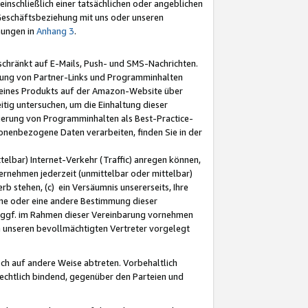
nschließlich einer tatsächlichen oder angeblichen
Geschäftsbeziehung mit uns oder unseren
mungen in
Anhang 3
.
schränkt auf E-Mails, Push- und SMS-Nachrichten.
ellung von Partner-Links und Programminhalten
 eines Produkts auf der Amazon-Website über
tig untersuchen, um die Einhaltung dieser
ntierung von Programminhalten als Best-Practice-
sonenbezogene Daten verarbeiten, finden Sie in der
telbar) Internet-Verkehr (Traffic) anregen können,
rnehmen jederzeit (unmittelbar oder mittelbar)
b stehen, (c) ein Versäumnis unsererseits, Ihre
fene oder eine andere Bestimmung dieser
r ggf. im Rahmen dieser Vereinbarung vornehmen
ch unseren bevollmächtigten Vertreter vorgelegt
ch auf andere Weise abtreten. Vorbehaltlich
rechtlich bindend, gegenüber den Parteien und