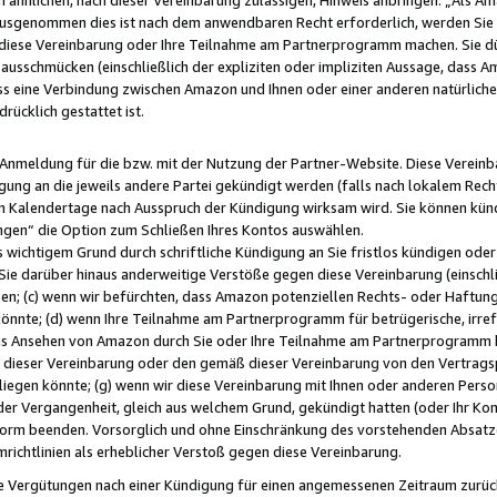
usgenommen dies ist nach dem anwendbaren Recht erforderlich, werden Sie 
f diese Vereinbarung oder Ihre Teilnahme am Partnerprogramm machen. Sie d
usschmücken (einschließlich der expliziten oder impliziten Aussage, dass A
 eine Verbindung zwischen Amazon und Ihnen oder einer anderen natürlichen 
rücklich gestattet ist.
r Anmeldung für die bzw. mit der Nutzung der Partner-Website. Diese Vereinb
gung an die jeweils andere Partei gekündigt werden (falls nach lokalem Rech
n Kalendertage nach Ausspruch der Kündigung wirksam wird. Sie können kündi
ngen“ die Option zum Schließen Ihres Kontos auswählen.
 wichtigem Grund durch schriftliche Kündigung an Sie fristlos kündigen oder I
 Sie darüber hinaus anderweitige Verstöße gegen diese Vereinbarung (einschli
ben; (c) wenn wir befürchten, dass Amazon potenziellen Rechts- oder Haftu
nnte; (d) wenn Ihre Teilnahme am Partnerprogramm für betrügerische, irref
das Ansehen von Amazon durch Sie oder Ihre Teilnahme am Partnerprogramm b
ieser Vereinbarung oder den gemäß dieser Vereinbarung von den Vertragspa
liegen könnte; (g) wenn wir diese Vereinbarung mit Ihnen oder anderen Perso
 der Vergangenheit, gleich aus welchem Grund, gekündigt hatten (oder Ihr Ko
rm beenden. Vorsorglich und ohne Einschränkung des vorstehenden Absatzes
richtlinien als erheblicher Verstoß gegen diese Vereinbarung.
e Vergütungen nach einer Kündigung für einen angemessenen Zeitraum zurückb