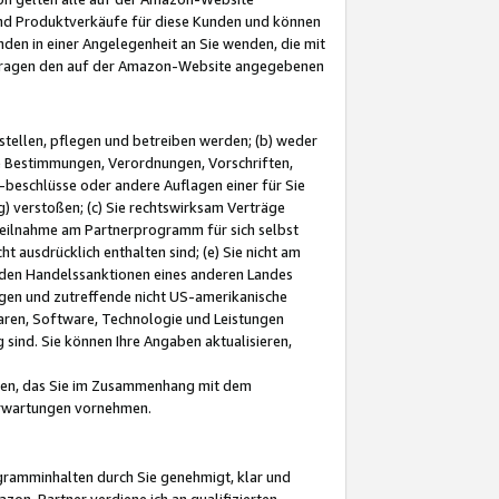
und Produktverkäufe für diese Kunden und können
nden in einer Angelegenheit an Sie wenden, die mit
e-Fragen den auf der Amazon-Website angegebenen
stellen, pflegen und betreiben werden; (b) weder
e Bestimmungen, Verordnungen, Vorschriften,
-beschlüsse oder andere Auflagen einer für Sie
 verstoßen; (c) Sie rechtswirksam Verträge
r Teilnahme am Partnerprogramm für sich selbst
t ausdrücklich enthalten sind; (e) Sie nicht am
den Handelssanktionen eines anderen Landes
gen und zutreffende nicht US-amerikanische
ren, Software, Technologie und Leistungen
sind. Sie können Ihre Angaben aktualisieren,
men, das Sie im Zusammenhang mit dem
 Erwartungen vornehmen.
ogramminhalten durch Sie genehmigt, klar und
zon-Partner verdiene ich an qualifizierten