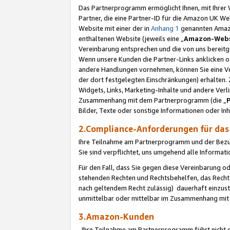
Das Partnerprogramm ermöglicht Ihnen, mit Ihrer W
Partner, die eine Partner-ID für die Amazon UK W
Website mit einer der in
Anhang 1
genannten Amazon
enthaltenen Website (jeweils eine „
Amazon-Webs
Vereinbarung entsprechen und die von uns bereitg
Wenn unsere Kunden die Partner-Links anklicken 
andere Handlungen vornehmen, können Sie eine Ver
der dort festgelegten Einschränkungen) erhalten. 
Widgets, Links, Marketing-Inhalte und andere Ver
Zusammenhang mit dem Partnerprogramm (die „
Bilder, Texte oder sonstige Informationen oder In
2.Compliance-Anforderungen für d
Ihre Teilnahme am Partnerprogramm und der Bezug 
Sie sind verpflichtet, uns umgehend alle Informat
Für den Fall, dass Sie gegen diese Vereinbarung 
stehenden Rechten und Rechtsbehelfen, das Recht
nach geltendem Recht zulässig) dauerhaft einzus
unmittelbar oder mittelbar im Zusammenhang mit
3.Amazon-Kunden
Ihre Teilnahme am Partnerprogramm führt nicht d