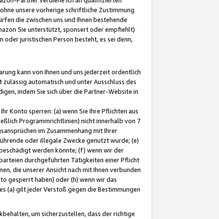
ohne unsere vorherige schriftliche Zustimmung
ürfen die zwischen uns und Ihnen bestehende
mazon Sie unterstützt, sponsert oder empfiehlt)
oder juristischen Person besteht, es sei denn,
arung kann von Ihnen und uns jederzeit ordentlich
t zulässig automatisch und unter Ausschluss des
gen, indem Sie sich über die Partner-Website in
hr Konto sperren: (a) wenn Sie Ihre Pflichten aus
eßlich Programmrichtlinien) nicht innerhalb von 7
ngsansprüchen im Zusammenhang mit Ihrer
ührende oder illegale Zwecke genutzt wurde; (e)
eschädigt werden könnte; (f) wenn wir der
rteien durchgeführten Tätigkeiten einer Pflicht
nen, die unserer Ansicht nach mit Ihnen verbunden
nto gesperrt haben) oder (h) wenn wir das
 (a) gilt jeder Verstoß gegen die Bestimmungen
ehalten, um sicherzustellen, dass der richtige