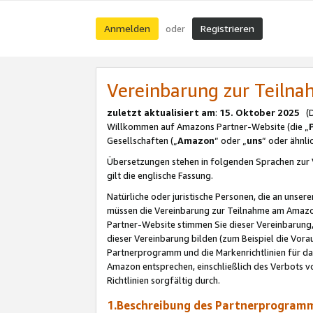
Anmelden
Registrieren
oder
Vereinbarung zur Teil
zuletzt aktualisiert am
:
15. Oktober 2025
(De
Willkommen auf Amazons Partner-Website (die „
Gesellschaften („
Amazon
“ oder „
uns
“ oder ähnl
Übersetzungen stehen in folgenden Sprachen zur 
gilt die englische Fassung.
Natürliche oder juristische Personen, die an uns
müssen die Vereinbarung zur Teilnahme am Amaz
Partner-Website stimmen Sie dieser Vereinbarung,
dieser Vereinbarung bilden (zum Beispiel die Vo
Partnerprogramm und die Markenrichtlinien für da
Amazon entsprechen, einschließlich des Verbots vo
Richtlinien sorgfältig durch.
1.Beschreibung des Partnerprogra