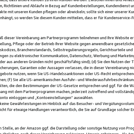
, Richtlinien und Abläufe in Bezug auf Kundenbestellungen, Kundendienst 
kte mit unseren Kunden pflegen oder abwickeln; sollte sich einer unserer Ku
nhängt, so werden Sie diesem Kunden mitteilen, dass er für Kundenservic
emäß dieser Vereinbarung am Partnerprogramm teilnehmen und Ihre Website er
ellung, Pflege oder der Betrieb Ihrer Website gegen anwendbare gesetzlich
skodizes, Branchenstandards, Selbstregulierungsregeln, Gerichtsurteile und 
ngen zu elektronischer Kommunikation, Datenschutz, Werbung und Marketing)
 oder aus anderen Gründen nicht geschäftsfähig sind); (d) Sie den Nutzen de
cherungen, Garantien oder Aussagen verlassen, die in dieser Vereinbarung nich
gebote nutzen, wenn Sie US-Handelssanktionen oder US-Recht entsprechen
men; (f) Sie alle US-amerikanischen Ausfuhr- und Wiederausfuhrbeschränkun
ten, die den Bestimmungen der US-Gesetze entsprechen und ggf. für die Wa
hang mit dem Partnerprogramm machen, jederzeit zutreffend und vollständig 
 Konto einloggen und „Kontoeinstellungen“ auswählen.
keine Gewährleistungen im Hinblick auf das Besucher- und Vergütungsvolu
icht für etwaige Handlungen verantwortlich, die Sie auf Grundlage solcher
en Stelle, an der Amazon ggf. die Darstellung oder sonstige Nutzung von Pr
 ähnlichen, nach dieser Vereinbarung zulässigen, Hinweis anbringen: „Als Ama