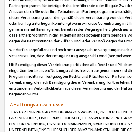
Partnerprogramm für betrügerische, irreführende oder illegale Zwecke
Amazon durch Sie oder Ihre Teilnahme am Partnerprogramm beschädig
dieser Vereinbarung oder den gemäß dieser Vereinbarung von den Vertr
oder künftig unterliegen könnte; (g) wenn wir diese Vereinbarung mit I
gemeinsam mit Ihnen agieren, bereits in der Vergangenheit, gleich aus
das Partnerprogramm in der allgemein angebotenen Form beenden. Vors
gegen die Bestimmungen der Ziffer 5 und jeder Verstoß gegen die Prog
Wir dürfen angefallene und noch nicht ausgezahlte Vergütungen nach 
sicherzustellen, dass der richtige Betrag ausgezahlt wird (beispielsw
Mit Beendigung dieser Vereinbarung erlöschen alle Rechte und Pflichte
eingeräumten Lizenzen/Nutzungsrechte; hiervon ausgenommen sind die in 
Programmrichtlinien festgelegten Rechte und Pflichten der Parteien sow
Vereinbarung, die nach Beendigung dieser Vereinbarung fortbestehen. D
entstandenen Verbindlichkeiten aus dieser Vereinbarung und der Haft
begangen wurde.
7.Haftungsausschlüsse
DAS PARTNERPROGRAMM, DIE AMAZON-WEBSITE, PRODUKTE UND DI
PARTNER-LINKS, LINKFORMATE, INHALTE, DIE ANWENDUNGSPROGR
PRODUKTWERBUNG, UNSERE DOMAIN-NAMEN, MARKEN UND LOGOS S
UNTERNEHMEN (EINSCHLIESSLICH DER AMAZON-MARKEN) UND DIE GE