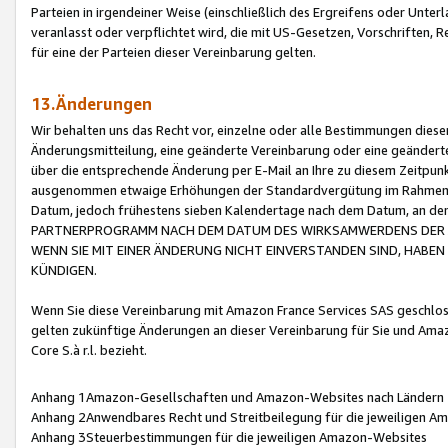
Parteien in irgendeiner Weise (einschließlich des Ergreifens oder Unt
veranlasst oder verpflichtet wird, die mit US-Gesetzen, Vorschriften,
für eine der Parteien dieser Vereinbarung gelten.
13.Änderungen
Wir behalten uns das Recht vor, einzelne oder alle Bestimmungen diese
Änderungsmitteilung, eine geänderte Vereinbarung oder eine geänderte 
über die entsprechende Änderung per E-Mail an Ihre zu diesem Zeitpun
ausgenommen etwaige Erhöhungen der Standardvergütung im Rahmen
Datum, jedoch frühestens sieben Kalendertage nach dem Datum, an de
PARTNERPROGRAMM NACH DEM DATUM DES WIRKSAMWERDENS DER Ä
WENN SIE MIT EINER ÄNDERUNG NICHT EINVERSTANDEN SIND, HABEN S
KÜNDIGEN.
Wenn Sie diese Vereinbarung mit Amazon France Services SAS geschlo
gelten zukünftige Änderungen an dieser Vereinbarung für Sie und Ama
Core S.à r.l. bezieht.
Anhang 1Amazon-Gesellschaften und Amazon-Websites nach Ländern
Anhang 2Anwendbares Recht und Streitbeilegung für die jeweiligen 
Anhang 3Steuerbestimmungen für die jeweiligen Amazon-Websites