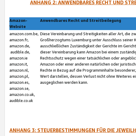
ANHANG 2: ANWENDBARES RECHT UND STRE
Amazon-
Anwendbares Recht und Streitbeilegung
Website
amazon.com.be,
Diese Vereinbarung und Streitigkeiten aller Art, die 
amazon.fr,
Großherzogtums Luxemburg unter Ausschluss seiner Kol
amazon.de,
ausschließlichen Zuständigkeit der Gerichte im Geri
audible.de,
dieser Vereinbarung kann Amazon bei einem zuständig
amazon.ie
Rechtsschutz wegen einer tatsächlichen oder angebli
amazon.it,
Amazon oder einer anderen natürlichen oder juristisc
amazon.nl,
Rechte in Bezug auf die Programminhalte besonderer,
amazon.pl,
Wert darstellen, dessen Verlust nicht ohne Weiteres e
amazon.es,
ausgeglichen werden kann.
amazon.se,
amazon.co.uk,
audible.co.uk
ANHANG 3: STEUERBESTIMMUNGEN FÜR DIE JEWEIL