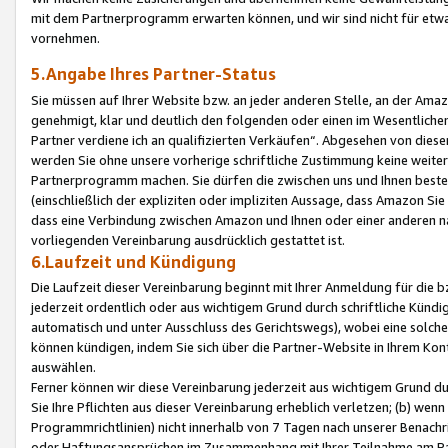
mit dem Partnerprogramm erwarten können, und wir sind nicht für etwa
vornehmen.
5.Angabe Ihres Partner-Status
Sie müssen auf Ihrer Website bzw. an jeder anderen Stelle, an der Am
genehmigt, klar und deutlich den folgenden oder einen im Wesentlichen
Partner verdiene ich an qualifizierten Verkäufen“. Abgesehen von die
werden Sie ohne unsere vorherige schriftliche Zustimmung keine weite
Partnerprogramm machen. Sie dürfen die zwischen uns und Ihnen best
(einschließlich der expliziten oder impliziten Aussage, dass Amazon Si
dass eine Verbindung zwischen Amazon und Ihnen oder einer anderen natü
vorliegenden Vereinbarung ausdrücklich gestattet ist.
6.Laufzeit und Kündigung
Die Laufzeit dieser Vereinbarung beginnt mit Ihrer Anmeldung für die 
jederzeit ordentlich oder aus wichtigem Grund durch schriftliche Kündi
automatisch und unter Ausschluss des Gerichtswegs), wobei eine solch
können kündigen, indem Sie sich über die Partner-Website in Ihrem Ko
auswählen.
Ferner können wir diese Vereinbarung jederzeit aus wichtigem Grund dur
Sie Ihre Pflichten aus dieser Vereinbarung erheblich verletzen; (b) wen
Programmrichtlinien) nicht innerhalb von 7 Tagen nach unserer Benachr
oder Haftungsansprüchen im Zusammenhang mit Ihrer Teilnahme am Pa