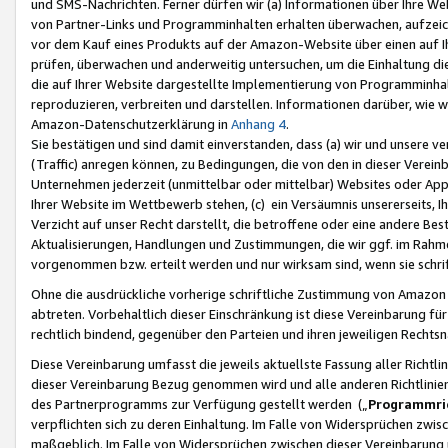
und SMS-Nachrichten. Ferner dürfen wir (a) Informationen über Ihre We
von Partner-Links und Programminhalten erhalten überwachen, aufzei
vor dem Kauf eines Produkts auf der Amazon-Website über einen auf Ih
prüfen, überwachen und anderweitig untersuchen, um die Einhaltung dies
die auf Ihrer Website dargestellte Implementierung von Programminhalt
reproduzieren, verbreiten und darstellen. Informationen darüber, wie w
Amazon-Datenschutzerklärung in
Anhang 4
.
Sie bestätigen und sind damit einverstanden, dass (a) wir und unsere 
(Traffic) anregen können, zu Bedingungen, die von den in dieser Vere
Unternehmen jederzeit (unmittelbar oder mittelbar) Websites oder Appl
Ihrer Website im Wettbewerb stehen, (c) ein Versäumnis unsererseits, I
Verzicht auf unser Recht darstellt, die betroffene oder eine andere B
Aktualisierungen, Handlungen und Zustimmungen, die wir ggf. im Rahme
vorgenommen bzw. erteilt werden und nur wirksam sind, wenn sie schri
Ohne die ausdrückliche vorherige schriftliche Zustimmung von Amazon
abtreten. Vorbehaltlich dieser Einschränkung ist diese Vereinbarung f
rechtlich bindend, gegenüber den Parteien und ihren jeweiligen Rech
Diese Vereinbarung umfasst die jeweils aktuellste Fassung aller Richtli
dieser Vereinbarung Bezug genommen wird und alle anderen Richtlinie
des Partnerprogramms zur Verfügung gestellt werden („
Programmric
verpflichten sich zu deren Einhaltung. Im Falle von Widersprüchen zwi
maßgeblich. Im Falle von Widersprüchen zwischen dieser Vereinbarun