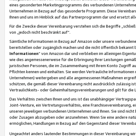
eines gesonderten Marketingprogramms des verbundenen Unternehmens
Unternehmen in Bezug auf das gesonderte Programm. Diese Vereinbarung
Ihnen und uns im Hinblick auf das Partnerprogramm dar und ersetzt al
Für die Zwecke dieser Vereinbarung verstehen sich die Begriffe „schließ
von „jedoch nicht beschränkt auf“.
Sämtliche Informationen in Bezug auf Amazon oder unsere verbunde
bereitstellen oder zugänglich machen und die nicht öffentlich bekannt bz
Informationen
“ von Amazon dar und verbleiben im alleinigen Eigent
wie dies angemessenerweise für die Erbringung Ihrer Leistungen gemäß d
juristischen Personen, die im Zusammenhang mit Ihrem Konto Zugriff au
Pflichten kennen und einhalten. Sie werden Vertrauliche Informationen 
Unternehmen) weitergeben und alle angemessenen Maßnahmen ergreifen
schützen, die gemäß dieser Vereinbarung nicht ausdrücklich zulässig is
Vertraulichkeits- oder Geheimhaltungsvereinbarungen und gilt für die
Das Verhältnis zwischen Ihnen und uns ist das unabhängiger Vertragspa
Joint-Venture, ein Vertretungsverhältnis, eine Franchisevereinbarung, 
unseren jeweiligen verbundenen Unternehmen und Ihnen. Sie sind ni
oder Zusagen abzugeben oder anzunehmen. Wenn Sie eine andere natürli
ermöglichen, Handlungen in Bezug auf den Gegenstand dieser Vereinbar
Ungeachtet anders lautender Bestimmungen in dieser Vereinbarung wird