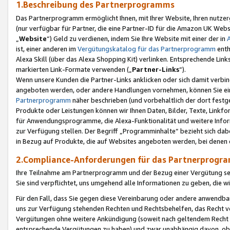
1.Beschreibung des Partnerprogramms
Das Partnerprogramm ermöglicht Ihnen, mit Ihrer Website, Ihren nutzer
(nur verfügbar für Partner, die eine Partner-ID für die Amazon UK We
„
Website
“) Geld zu verdienen, indem Sie Ihre Website mit einer der in
ist, einer anderen im
Vergütungskatalog für das Partnerprogramm
enth
Alexa Skill (über das Alexa Shopping Kit) verlinken. Entsprechende Lin
markierten Link-Formate verwenden („
Partner-Links
“).
Wenn unsere Kunden die Partner-Links anklicken oder sich damit verbi
angeboten werden, oder andere Handlungen vornehmen, können Sie eine
Partnerprogramm
näher beschrieben (und vorbehaltlich der dort festg
Produkte oder Leistungen können wir Ihnen Daten, Bilder, Texte, Linkfo
für Anwendungsprogramme, die Alexa-Funktionalität und weitere Inf
zur Verfügung stellen. Der Begriff „Programminhalte“ bezieht sich dabe
in Bezug auf Produkte, die auf Websites angeboten werden, bei denen 
2.Compliance-Anforderungen für das Partnerprog
Ihre Teilnahme am Partnerprogramm und der Bezug einer Vergütung setz
Sie sind verpflichtet, uns umgehend alle Informationen zu geben, die w
Für den Fall, dass Sie gegen diese Vereinbarung oder andere anwendba
uns zur Verfügung stehenden Rechten und Rechtsbehelfen, das Recht vo
Vergütungen ohne weitere Ankündigung (soweit nach geltendem Recht z
entsprechende Vergütungen zu haben) und zwar unabhängig davon, ob 