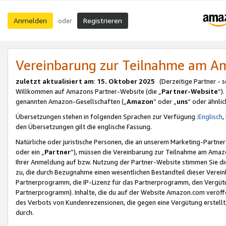
Anmelden
Registrieren
oder
Vereinbarung zur Teilnahme am 
zuletzt aktualisiert am
:
15. Oktober 2025
(Derzeitige Partner - 
Willkommen auf Amazons Partner-Website (die „
Partner-Website
“)
genannten Amazon-Gesellschaften („
Amazon
“ oder „
uns
“ oder ähnli
Übersetzungen stehen in folgenden Sprachen zur Verfügung :
Englisch
,
den Übersetzungen gilt die englische Fassung.
Natürliche oder juristische Personen, die an unserem Marketing-Partn
oder ein „
Partner
“), müssen die Vereinbarung zur Teilnahme am Ama
Ihrer Anmeldung auf bzw. Nutzung der Partner-Website stimmen Sie die
zu, die durch Bezugnahme einen wesentlichen Bestandteil dieser Verei
Partnerprogramm, die IP-Lizenz für das Partnerprogramm, den Vergütu
Partnerprogramm). Inhalte, die du auf der Website Amazon.com veröffe
des Verbots von Kundenrezensionen, die gegen eine Vergütung erstellt, 
durch.