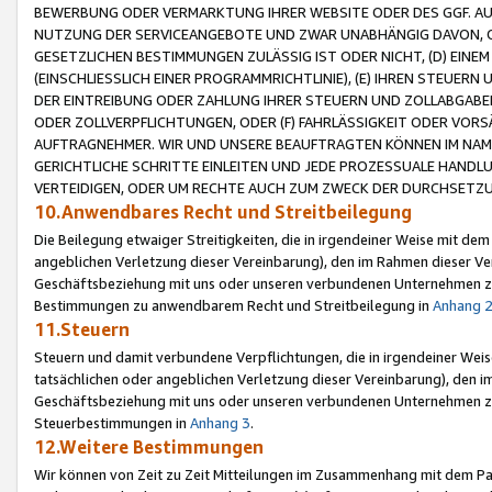
BEWERBUNG ODER VERMARKTUNG IHRER WEBSITE ODER DES GGF. AUF 
NUTZUNG DER SERVICEANGEBOTE UND ZWAR UNABHÄNGIG DAVON, O
GESETZLICHEN BESTIMMUNGEN ZULÄSSIG IST ODER NICHT, (D) EINE
(EINSCHLIESSLICH EINER PROGRAMMRICHTLINIE), (E) IHREN STEUER
DER EINTREIBUNG ODER ZAHLUNG IHRER STEUERN UND ZOLLABGAB
ODER ZOLLVERPFLICHTUNGEN, ODER (F) FAHRLÄSSIGKEIT ODER VORS
AUFTRAGNEHMER. WIR UND UNSERE BEAUFTRAGTEN KÖNNEN IM NAME
GERICHTLICHE SCHRITTE EINLEITEN UND JEDE PROZESSUALE HAND
VERTEIDIGEN, ODER UM RECHTE AUCH ZUM ZWECK DER DURCHSETZU
10.Anwendbares Recht und Streitbeilegung
Die Beilegung etwaiger Streitigkeiten, die in irgendeiner Weise mit de
angeblichen Verletzung dieser Vereinbarung), den im Rahmen dieser Ve
Geschäftsbeziehung mit uns oder unseren verbundenen Unternehmen zu
Bestimmungen zu anwendbarem Recht und Streitbeilegung in
Anhang 
11.Steuern
Steuern und damit verbundene Verpflichtungen, die in irgendeiner Wei
tatsächlichen oder angeblichen Verletzung dieser Vereinbarung), den 
Geschäftsbeziehung mit uns oder unseren verbundenen Unternehmen z
Steuerbestimmungen in
Anhang 3
.
12.Weitere Bestimmungen
Wir können von Zeit zu Zeit Mitteilungen im Zusammenhang mit dem Par