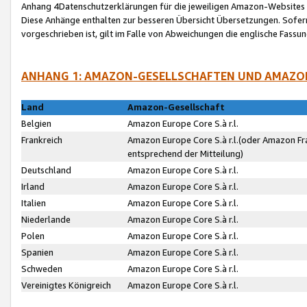
Anhang 4Datenschutzerklärungen für die jeweiligen Amazon-Websites
Diese Anhänge enthalten zur besseren Übersicht Übersetzungen. Sofe
vorgeschrieben ist, gilt im Falle von Abweichungen die englische Fass
ANHANG 1: AMAZON-GESELLSCHAFTEN UND AMAZO
Land
Amazon-Gesellschaft
Belgien
Amazon Europe Core S.à r.l.
Frankreich
Amazon Europe Core S.à r.l.(oder Amazon Fr
entsprechend der Mitteilung)
Deutschland
Amazon Europe Core S.à r.l.
Irland
Amazon Europe Core S.à r.l.
Italien
Amazon Europe Core S.à r.l.
Niederlande
Amazon Europe Core S.à r.l.
Polen
Amazon Europe Core S.à r.l.
Spanien
Amazon Europe Core S.à r.l.
Schweden
Amazon Europe Core S.à r.l.
Vereinigtes Königreich
Amazon Europe Core S.à r.l.