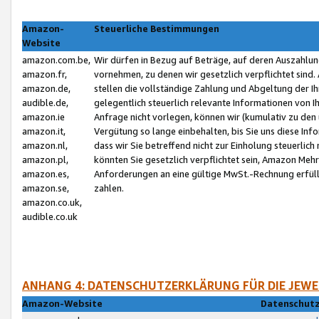
Amazon-
Steuerliche Bestimmungen
Website
amazon.com.be,
Wir dürfen in Bezug auf Beträge, auf deren Auszahlun
amazon.fr,
vornehmen, zu denen wir gesetzlich verpflichtet sind
amazon.de,
stellen die vollständige Zahlung und Abgeltung der 
audible.de,
gelegentlich steuerlich relevante Informationen von I
amazon.ie
Anfrage nicht vorlegen, können wir (kumulativ zu de
amazon.it,
Vergütung so lange einbehalten, bis Sie uns diese Inf
amazon.nl,
dass wir Sie betreffend nicht zur Einholung steuerlich 
amazon.pl,
könnten Sie gesetzlich verpflichtet sein, Amazon Meh
amazon.es,
Anforderungen an eine gültige MwSt.-Rechnung erfüllt
amazon.se,
zahlen.
amazon.co.uk,
audible.co.uk
ANHANG 4: DATENSCHUTZERKLÄRUNG FÜR DIE JEWE
Amazon-Website
Datenschutz