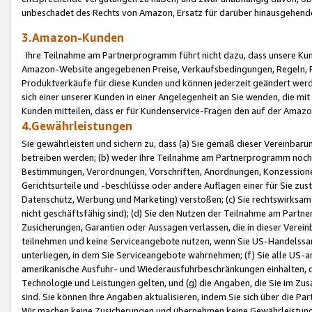
unbeschadet des Rechts von Amazon, Ersatz für darüber hinausgehen
3.Amazon-Kunden
Ihre Teilnahme am Partnerprogramm führt nicht dazu, dass unsere Kun
Amazon-Website angegebenen Preise, Verkaufsbedingungen, Regeln, Ri
Produktverkäufe für diese Kunden und können jederzeit geändert werde
sich einer unserer Kunden in einer Angelegenheit an Sie wenden, die 
Kunden mitteilen, dass er für Kundenservice-Fragen den auf der Ama
4.Gewährleistungen
Sie gewährleisten und sichern zu, dass (a) Sie gemäß dieser Vereinba
betreiben werden; (b) weder Ihre Teilnahme am Partnerprogramm noch d
Bestimmungen, Verordnungen, Vorschriften, Anordnungen, Konzessionen,
Gerichtsurteile und -beschlüsse oder andere Auflagen einer für Sie zu
Datenschutz, Werbung und Marketing) verstoßen; (c) Sie rechtswirksam 
nicht geschäftsfähig sind); (d) Sie den Nutzen der Teilnahme am Partne
Zusicherungen, Garantien oder Aussagen verlassen, die in dieser Verein
teilnehmen und keine Serviceangebote nutzen, wenn Sie US-Handelssa
unterliegen, in dem Sie Serviceangebote wahrnehmen; (f) Sie alle US
amerikanische Ausfuhr- und Wiederausfuhrbeschränkungen einhalten, 
Technologie und Leistungen gelten, und (g) die Angaben, die Sie im 
sind. Sie können Ihre Angaben aktualisieren, indem Sie sich über die 
Wir machen keine Zusicherungen und übernehmen keine Gewährleistun