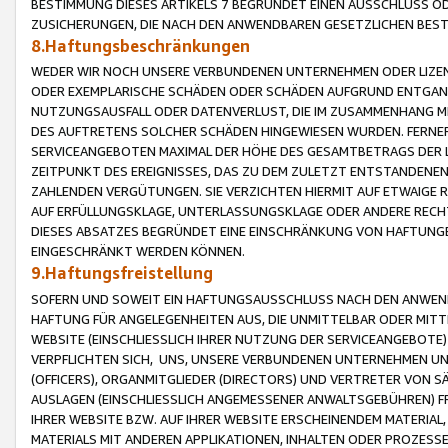
BESTIMMUNG DIESES ARTIKELS 7 BEGRÜNDET EINEN AUSSCHLUSS 
ZUSICHERUNGEN, DIE NACH DEN ANWENDBAREN GESETZLICHEN BE
8.Haftungsbeschränkungen
WEDER WIR NOCH UNSERE VERBUNDENEN UNTERNEHMEN ODER LIZEN
ODER EXEMPLARISCHE SCHÄDEN ODER SCHÄDEN AUFGRUND ENTGANG
NUTZUNGSAUSFALL ODER DATENVERLUST, DIE IM ZUSAMMENHANG MI
DES AUFTRETENS SOLCHER SCHÄDEN HINGEWIESEN WURDEN. FERN
SERVICEANGEBOTEN MAXIMAL DER HÖHE DES GESAMTBETRAGS DER 
ZEITPUNKT DES EREIGNISSES, DAS ZU DEM ZULETZT ENTSTANDENE
ZAHLENDEN VERGÜTUNGEN. SIE VERZICHTEN HIERMIT AUF ETWAIGE 
AUF ERFÜLLUNGSKLAGE, UNTERLASSUNGSKLAGE ODER ANDERE RECHT
DIESES ABSATZES BEGRÜNDET EINE EINSCHRÄNKUNG VON HAFTUNG
EINGESCHRÄNKT WERDEN KÖNNEN.
9.Haftungsfreistellung
SOFERN UND SOWEIT EIN HAFTUNGSAUSSCHLUSS NACH DEN ANWENDB
HAFTUNG FÜR ANGELEGENHEITEN AUS, DIE UNMITTELBAR ODER MITT
WEBSITE (EINSCHLIESSLICH IHRER NUTZUNG DER SERVICEANGEBOTE)
VERPFLICHTEN SICH, UNS, UNSERE VERBUNDENEN UNTERNEHMEN UN
(OFFICERS), ORGANMITGLIEDER (DIRECTORS) UND VERTRETER VON 
AUSLAGEN (EINSCHLIESSLICH ANGEMESSENER ANWALTSGEBÜHREN) FR
IHRER WEBSITE BZW. AUF IHRER WEBSITE ERSCHEINENDEM MATERIAL
MATERIALS MIT ANDEREN APPLIKATIONEN, INHALTEN ODER PROZESSE