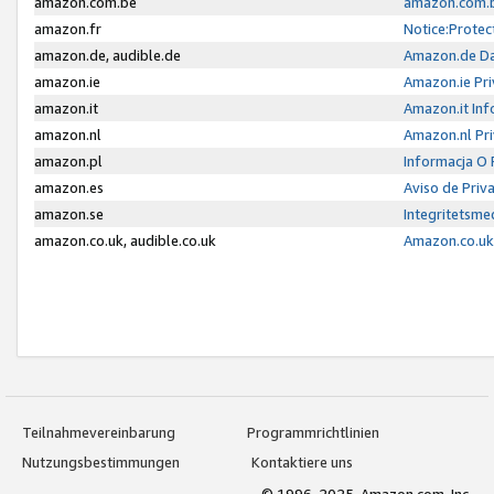
amazon.com.be
amazon.com.b
amazon.fr
Notice:Protec
amazon.de, audible.de
Amazon.de Da
amazon.ie
Amazon.ie Pri
amazon.it
Amazon.it Inf
amazon.nl
Amazon.nl Pri
amazon.pl
Informacja O
amazon.es
Aviso de Priv
amazon.se
Integritetsm
amazon.co.uk, audible.co.uk
Amazon.co.uk 
Teilnahmevereinbarung
Programmrichtlinien
Nutzungsbestimmungen
Kontaktiere uns