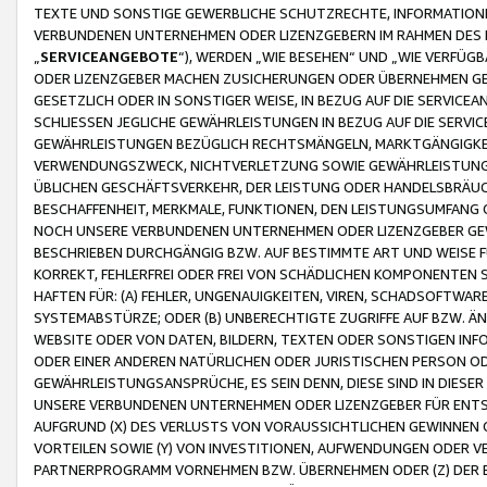
TEXTE UND SONSTIGE GEWERBLICHE SCHUTZRECHTE, INFORMATIONE
VERBUNDENEN UNTERNEHMEN ODER LIZENZGEBERN IM RAHMEN DES
„
SERVICEANGEBOTE
“), WERDEN „WIE BESEHEN“ UND „WIE VERFÜ
ODER LIZENZGEBER MACHEN ZUSICHERUNGEN ODER ÜBERNEHMEN GEW
GESETZLICH ODER IN SONSTIGER WEISE, IN BEZUG AUF DIE SERVI
SCHLIESSEN JEGLICHE GEWÄHRLEISTUNGEN IN BEZUG AUF DIE SERVI
GEWÄHRLEISTUNGEN BEZÜGLICH RECHTSMÄNGELN, MARKTGÄNGIGKEIT
VERWENDUNGSZWECK, NICHTVERLETZUNG SOWIE GEWÄHRLEISTUNGEN 
ÜBLICHEN GESCHÄFTSVERKEHR, DER LEISTUNG ODER HANDELSBRÄUCH
BESCHAFFENHEIT, MERKMALE, FUNKTIONEN, DEN LEISTUNGSUMFANG 
NOCH UNSERE VERBUNDENEN UNTERNEHMEN ODER LIZENZGEBER GEWÄ
BESCHRIEBEN DURCHGÄNGIG BZW. AUF BESTIMMTE ART UND WEISE
KORREKT, FEHLERFREI ODER FREI VON SCHÄDLICHEN KOMPONENTEN
HAFTEN FÜR: (A) FEHLER, UNGENAUIGKEITEN, VIREN, SCHADSOFTW
SYSTEMABSTÜRZE; ODER (B) UNBERECHTIGTE ZUGRIFFE AUF BZW. 
WEBSITE ODER VON DATEN, BILDERN, TEXTEN ODER SONSTIGEN INF
ODER EINER ANDEREN NATÜRLICHEN ODER JURISTISCHEN PERSON OD
GEWÄHRLEISTUNGSANSPRÜCHE, ES SEIN DENN, DIESE SIND IN DIES
UNSERE VERBUNDENEN UNTERNEHMEN ODER LIZENZGEBER FÜR EN
AUFGRUND (X) DES VERLUSTS VON VORAUSSICHTLICHEN GEWINNEN
VORTEILEN SOWIE (Y) VON INVESTITIONEN, AUFWENDUNGEN ODER VE
PARTNERPROGRAMM VORNEHMEN BZW. ÜBERNEHMEN ODER (Z) DER 