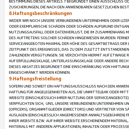
BESTIMMUNG DIESES ARTIKELS 7 BEGRÜNDET EINEN AUSSCHLUSS 
ZUSICHERUNGEN, DIE NACH DEN ANWENDBAREN GESETZLICHEN BE
8.Haftungsbeschränkungen
WEDER WIR NOCH UNSERE VERBUNDENEN UNTERNEHMEN ODER LIZEN
ODER EXEMPLARISCHE SCHÄDEN ODER SCHÄDEN AUFGRUND ENTGANG
NUTZUNGSAUSFALL ODER DATENVERLUST, DIE IM ZUSAMMENHANG MI
DES AUFTRETENS SOLCHER SCHÄDEN HINGEWIESEN WURDEN. FERN
SERVICEANGEBOTEN MAXIMAL DER HÖHE DES GESAMTBETRAGS DER 
ZEITPUNKT DES EREIGNISSES, DAS ZU DEM ZULETZT ENTSTANDENE
ZAHLENDEN VERGÜTUNGEN. SIE VERZICHTEN HIERMIT AUF ETWAIGE 
AUF ERFÜLLUNGSKLAGE, UNTERLASSUNGSKLAGE ODER ANDERE RECHT
DIESES ABSATZES BEGRÜNDET EINE EINSCHRÄNKUNG VON HAFTUNG
EINGESCHRÄNKT WERDEN KÖNNEN.
9.Haftungsfreistellung
SOFERN UND SOWEIT EIN HAFTUNGSAUSSCHLUSS NACH DEN ANWENDB
HAFTUNG FÜR ANGELEGENHEITEN AUS, DIE UNMITTELBAR ODER MITT
WEBSITE (EINSCHLIESSLICH IHRER NUTZUNG DER SERVICEANGEBOTE)
VERPFLICHTEN SICH, UNS, UNSERE VERBUNDENEN UNTERNEHMEN UN
(OFFICERS), ORGANMITGLIEDER (DIRECTORS) UND VERTRETER VON 
AUSLAGEN (EINSCHLIESSLICH ANGEMESSENER ANWALTSGEBÜHREN) FR
IHRER WEBSITE BZW. AUF IHRER WEBSITE ERSCHEINENDEM MATERIAL
MATERIALS MIT ANDEREN APPLIKATIONEN, INHALTEN ODER PROZESSE