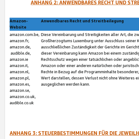
ANHANG 2: ANWENDBARES RECHT UND STRE
Amazon-
Anwendbares Recht und Streitbeilegung
Website
amazon.com.be,
Diese Vereinbarung und Streitigkeiten aller Art, die 
amazon.fr,
Großherzogtums Luxemburg unter Ausschluss seiner Kol
amazon.de,
ausschließlichen Zuständigkeit der Gerichte im Geri
audible.de,
dieser Vereinbarung kann Amazon bei einem zuständig
amazon.ie
Rechtsschutz wegen einer tatsächlichen oder angebli
amazon.it,
Amazon oder einer anderen natürlichen oder juristisc
amazon.nl,
Rechte in Bezug auf die Programminhalte besonderer,
amazon.pl,
Wert darstellen, dessen Verlust nicht ohne Weiteres e
amazon.es,
ausgeglichen werden kann.
amazon.se,
amazon.co.uk,
audible.co.uk
ANHANG 3: STEUERBESTIMMUNGEN FÜR DIE JEWEIL