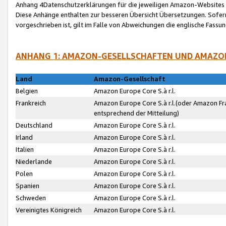
Anhang 4Datenschutzerklärungen für die jeweiligen Amazon-Websites
Diese Anhänge enthalten zur besseren Übersicht Übersetzungen. Sofe
vorgeschrieben ist, gilt im Falle von Abweichungen die englische Fass
ANHANG 1: AMAZON-GESELLSCHAFTEN UND AMAZO
Land
Amazon-Gesellschaft
Belgien
Amazon Europe Core S.à r.l.
Frankreich
Amazon Europe Core S.à r.l.(oder Amazon Fr
entsprechend der Mitteilung)
Deutschland
Amazon Europe Core S.à r.l.
Irland
Amazon Europe Core S.à r.l.
Italien
Amazon Europe Core S.à r.l.
Niederlande
Amazon Europe Core S.à r.l.
Polen
Amazon Europe Core S.à r.l.
Spanien
Amazon Europe Core S.à r.l.
Schweden
Amazon Europe Core S.à r.l.
Vereinigtes Königreich
Amazon Europe Core S.à r.l.