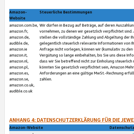
Amazon-
Steuerliche Bestimmungen
Website
amazon.com.be,
Wir dürfen in Bezug auf Beträge, auf deren Auszahlun
amazon.fr,
vornehmen, zu denen wir gesetzlich verpflichtet sind
amazon.de,
stellen die vollständige Zahlung und Abgeltung der 
audible.de,
gelegentlich steuerlich relevante Informationen von I
amazon.ie
Anfrage nicht vorlegen, können wir (kumulativ zu de
amazon.it,
Vergütung so lange einbehalten, bis Sie uns diese Inf
amazon.nl,
dass wir Sie betreffend nicht zur Einholung steuerlich 
amazon.pl,
könnten Sie gesetzlich verpflichtet sein, Amazon Meh
amazon.es,
Anforderungen an eine gültige MwSt.-Rechnung erfüllt
amazon.se,
zahlen.
amazon.co.uk,
audible.co.uk
ANHANG 4: DATENSCHUTZERKLÄRUNG FÜR DIE JEWE
Amazon-Website
Datenschutz