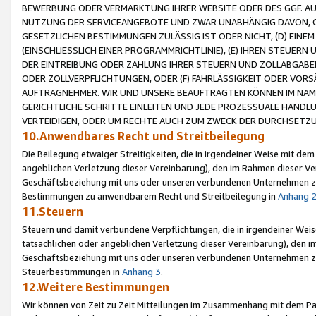
BEWERBUNG ODER VERMARKTUNG IHRER WEBSITE ODER DES GGF. AUF 
NUTZUNG DER SERVICEANGEBOTE UND ZWAR UNABHÄNGIG DAVON, O
GESETZLICHEN BESTIMMUNGEN ZULÄSSIG IST ODER NICHT, (D) EINE
(EINSCHLIESSLICH EINER PROGRAMMRICHTLINIE), (E) IHREN STEUER
DER EINTREIBUNG ODER ZAHLUNG IHRER STEUERN UND ZOLLABGAB
ODER ZOLLVERPFLICHTUNGEN, ODER (F) FAHRLÄSSIGKEIT ODER VORS
AUFTRAGNEHMER. WIR UND UNSERE BEAUFTRAGTEN KÖNNEN IM NAME
GERICHTLICHE SCHRITTE EINLEITEN UND JEDE PROZESSUALE HAND
VERTEIDIGEN, ODER UM RECHTE AUCH ZUM ZWECK DER DURCHSETZU
10.Anwendbares Recht und Streitbeilegung
Die Beilegung etwaiger Streitigkeiten, die in irgendeiner Weise mit de
angeblichen Verletzung dieser Vereinbarung), den im Rahmen dieser Ve
Geschäftsbeziehung mit uns oder unseren verbundenen Unternehmen zu
Bestimmungen zu anwendbarem Recht und Streitbeilegung in
Anhang 
11.Steuern
Steuern und damit verbundene Verpflichtungen, die in irgendeiner Wei
tatsächlichen oder angeblichen Verletzung dieser Vereinbarung), den 
Geschäftsbeziehung mit uns oder unseren verbundenen Unternehmen z
Steuerbestimmungen in
Anhang 3
.
12.Weitere Bestimmungen
Wir können von Zeit zu Zeit Mitteilungen im Zusammenhang mit dem Par