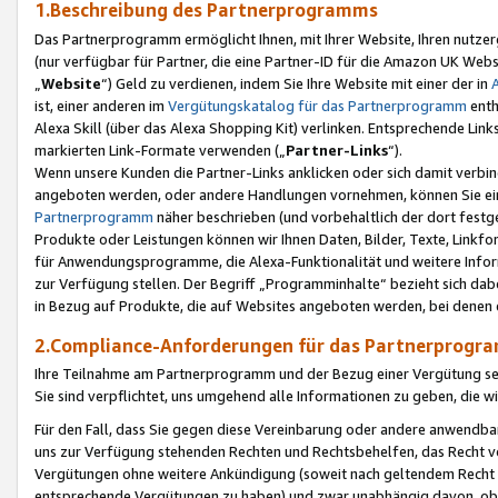
1.Beschreibung des Partnerprogramms
Das Partnerprogramm ermöglicht Ihnen, mit Ihrer Website, Ihren nutzer
(nur verfügbar für Partner, die eine Partner-ID für die Amazon UK We
„
Website
“) Geld zu verdienen, indem Sie Ihre Website mit einer der in
ist, einer anderen im
Vergütungskatalog für das Partnerprogramm
enth
Alexa Skill (über das Alexa Shopping Kit) verlinken. Entsprechende Lin
markierten Link-Formate verwenden („
Partner-Links
“).
Wenn unsere Kunden die Partner-Links anklicken oder sich damit verbi
angeboten werden, oder andere Handlungen vornehmen, können Sie eine
Partnerprogramm
näher beschrieben (und vorbehaltlich der dort festg
Produkte oder Leistungen können wir Ihnen Daten, Bilder, Texte, Linkfo
für Anwendungsprogramme, die Alexa-Funktionalität und weitere Inf
zur Verfügung stellen. Der Begriff „Programminhalte“ bezieht sich dabe
in Bezug auf Produkte, die auf Websites angeboten werden, bei denen 
2.Compliance-Anforderungen für das Partnerprog
Ihre Teilnahme am Partnerprogramm und der Bezug einer Vergütung setz
Sie sind verpflichtet, uns umgehend alle Informationen zu geben, die w
Für den Fall, dass Sie gegen diese Vereinbarung oder andere anwendba
uns zur Verfügung stehenden Rechten und Rechtsbehelfen, das Recht vo
Vergütungen ohne weitere Ankündigung (soweit nach geltendem Recht z
entsprechende Vergütungen zu haben) und zwar unabhängig davon, ob 