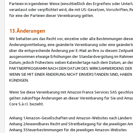
Parteien in irgendeiner Weise (einschließlich des Ergreifens oder Unt
veranlasst oder verpflichtet wird, die mit US-Gesetzen, Vorschriften,
für eine der Parteien dieser Vereinbarung gelten.
13.Änderungen
Wir behalten uns das Recht vor, einzelne oder alle Bestimmungen diese
Änderungsmitteilung, eine geänderte Vereinbarung oder eine geänderte 
über die entsprechende Änderung per E-Mail an Ihre zu diesem Zeitpun
ausgenommen etwaige Erhöhungen der Standardvergütung im Rahmen
Datum, jedoch frühestens sieben Kalendertage nach dem Datum, an de
PARTNERPROGRAMM NACH DEM DATUM DES WIRKSAMWERDENS DER Ä
WENN SIE MIT EINER ÄNDERUNG NICHT EINVERSTANDEN SIND, HABEN S
KÜNDIGEN.
Wenn Sie diese Vereinbarung mit Amazon France Services SAS geschlo
gelten zukünftige Änderungen an dieser Vereinbarung für Sie und Ama
Core S.à r.l. bezieht.
Anhang 1Amazon-Gesellschaften und Amazon-Websites nach Ländern
Anhang 2Anwendbares Recht und Streitbeilegung für die jeweiligen 
Anhang 3Steuerbestimmungen für die jeweiligen Amazon-Websites