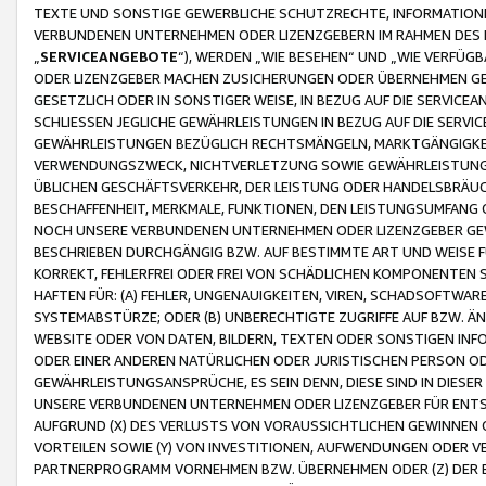
TEXTE UND SONSTIGE GEWERBLICHE SCHUTZRECHTE, INFORMATIONE
VERBUNDENEN UNTERNEHMEN ODER LIZENZGEBERN IM RAHMEN DES
„
SERVICEANGEBOTE
“), WERDEN „WIE BESEHEN“ UND „WIE VERFÜ
ODER LIZENZGEBER MACHEN ZUSICHERUNGEN ODER ÜBERNEHMEN GEW
GESETZLICH ODER IN SONSTIGER WEISE, IN BEZUG AUF DIE SERVI
SCHLIESSEN JEGLICHE GEWÄHRLEISTUNGEN IN BEZUG AUF DIE SERVI
GEWÄHRLEISTUNGEN BEZÜGLICH RECHTSMÄNGELN, MARKTGÄNGIGKEIT
VERWENDUNGSZWECK, NICHTVERLETZUNG SOWIE GEWÄHRLEISTUNGEN 
ÜBLICHEN GESCHÄFTSVERKEHR, DER LEISTUNG ODER HANDELSBRÄUCH
BESCHAFFENHEIT, MERKMALE, FUNKTIONEN, DEN LEISTUNGSUMFANG 
NOCH UNSERE VERBUNDENEN UNTERNEHMEN ODER LIZENZGEBER GEWÄ
BESCHRIEBEN DURCHGÄNGIG BZW. AUF BESTIMMTE ART UND WEISE
KORREKT, FEHLERFREI ODER FREI VON SCHÄDLICHEN KOMPONENTEN
HAFTEN FÜR: (A) FEHLER, UNGENAUIGKEITEN, VIREN, SCHADSOFTW
SYSTEMABSTÜRZE; ODER (B) UNBERECHTIGTE ZUGRIFFE AUF BZW. 
WEBSITE ODER VON DATEN, BILDERN, TEXTEN ODER SONSTIGEN INF
ODER EINER ANDEREN NATÜRLICHEN ODER JURISTISCHEN PERSON OD
GEWÄHRLEISTUNGSANSPRÜCHE, ES SEIN DENN, DIESE SIND IN DIES
UNSERE VERBUNDENEN UNTERNEHMEN ODER LIZENZGEBER FÜR EN
AUFGRUND (X) DES VERLUSTS VON VORAUSSICHTLICHEN GEWINNEN
VORTEILEN SOWIE (Y) VON INVESTITIONEN, AUFWENDUNGEN ODER VE
PARTNERPROGRAMM VORNEHMEN BZW. ÜBERNEHMEN ODER (Z) DER 