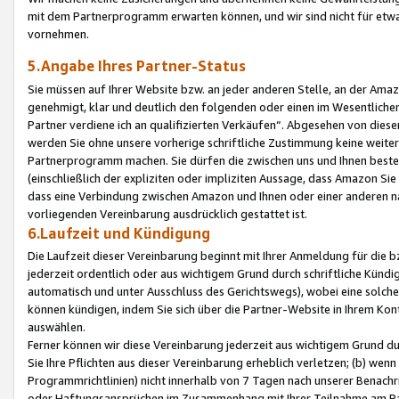
mit dem Partnerprogramm erwarten können, und wir sind nicht für etwa
vornehmen.
5.Angabe Ihres Partner-Status
Sie müssen auf Ihrer Website bzw. an jeder anderen Stelle, an der Am
genehmigt, klar und deutlich den folgenden oder einen im Wesentlichen
Partner verdiene ich an qualifizierten Verkäufen“. Abgesehen von die
werden Sie ohne unsere vorherige schriftliche Zustimmung keine weite
Partnerprogramm machen. Sie dürfen die zwischen uns und Ihnen best
(einschließlich der expliziten oder impliziten Aussage, dass Amazon Si
dass eine Verbindung zwischen Amazon und Ihnen oder einer anderen natü
vorliegenden Vereinbarung ausdrücklich gestattet ist.
6.Laufzeit und Kündigung
Die Laufzeit dieser Vereinbarung beginnt mit Ihrer Anmeldung für die 
jederzeit ordentlich oder aus wichtigem Grund durch schriftliche Kündi
automatisch und unter Ausschluss des Gerichtswegs), wobei eine solch
können kündigen, indem Sie sich über die Partner-Website in Ihrem Ko
auswählen.
Ferner können wir diese Vereinbarung jederzeit aus wichtigem Grund dur
Sie Ihre Pflichten aus dieser Vereinbarung erheblich verletzen; (b) wen
Programmrichtlinien) nicht innerhalb von 7 Tagen nach unserer Benachr
oder Haftungsansprüchen im Zusammenhang mit Ihrer Teilnahme am Pa