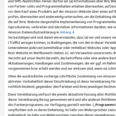
und SMS-Nachrichten. Ferner dürfen wir (a) Informationen über Ihre We
von Partner-Links und Programminhalten erhalten überwachen, aufzei
vor dem Kauf eines Produkts auf der Amazon-Website über einen auf Ih
prüfen, überwachen und anderweitig untersuchen, um die Einhaltung dies
die auf Ihrer Website dargestellte Implementierung von Programminhalt
reproduzieren, verbreiten und darstellen. Informationen darüber, wie w
Amazon-Datenschutzerklärung in
Anhang 4
.
Sie bestätigen und sind damit einverstanden, dass (a) wir und unsere 
(Traffic) anregen können, zu Bedingungen, die von den in dieser Vere
Unternehmen jederzeit (unmittelbar oder mittelbar) Websites oder Appl
Ihrer Website im Wettbewerb stehen, (c) ein Versäumnis unsererseits, I
Verzicht auf unser Recht darstellt, die betroffene oder eine andere B
Aktualisierungen, Handlungen und Zustimmungen, die wir ggf. im Rahme
vorgenommen bzw. erteilt werden und nur wirksam sind, wenn sie schri
Ohne die ausdrückliche vorherige schriftliche Zustimmung von Amazon
abtreten. Vorbehaltlich dieser Einschränkung ist diese Vereinbarung f
rechtlich bindend, gegenüber den Parteien und ihren jeweiligen Rech
Diese Vereinbarung umfasst die jeweils aktuellste Fassung aller Richtli
dieser Vereinbarung Bezug genommen wird und alle anderen Richtlinie
des Partnerprogramms zur Verfügung gestellt werden („
Programmric
verpflichten sich zu deren Einhaltung. Im Falle von Widersprüchen zwi
maßgeblich. Im Falle von Widersprüchen zwischen dieser Vereinbarun