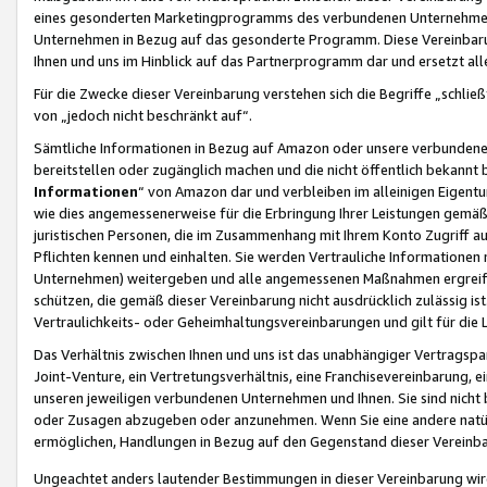
eines gesonderten Marketingprogramms des verbundenen Unternehmens
Unternehmen in Bezug auf das gesonderte Programm. Diese Vereinbarung
Ihnen und uns im Hinblick auf das Partnerprogramm dar und ersetzt al
Für die Zwecke dieser Vereinbarung verstehen sich die Begriffe „schließ
von „jedoch nicht beschränkt auf“.
Sämtliche Informationen in Bezug auf Amazon oder unsere verbunde
bereitstellen oder zugänglich machen und die nicht öffentlich bekannt bz
Informationen
“ von Amazon dar und verbleiben im alleinigen Eigent
wie dies angemessenerweise für die Erbringung Ihrer Leistungen gemäß d
juristischen Personen, die im Zusammenhang mit Ihrem Konto Zugriff au
Pflichten kennen und einhalten. Sie werden Vertrauliche Informationen 
Unternehmen) weitergeben und alle angemessenen Maßnahmen ergreifen
schützen, die gemäß dieser Vereinbarung nicht ausdrücklich zulässig is
Vertraulichkeits- oder Geheimhaltungsvereinbarungen und gilt für die
Das Verhältnis zwischen Ihnen und uns ist das unabhängiger Vertragspa
Joint-Venture, ein Vertretungsverhältnis, eine Franchisevereinbarung, 
unseren jeweiligen verbundenen Unternehmen und Ihnen. Sie sind ni
oder Zusagen abzugeben oder anzunehmen. Wenn Sie eine andere natürli
ermöglichen, Handlungen in Bezug auf den Gegenstand dieser Vereinbar
Ungeachtet anders lautender Bestimmungen in dieser Vereinbarung wird