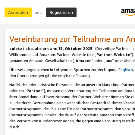
Anmelden
Registrieren
oder
Vereinbarung zur Teilnahme am 
zuletzt aktualisiert am
:
15. Oktober 2025
(Derzeitige Partner - 
Willkommen auf Amazons Partner-Website (die „
Partner-Website
“)
genannten Amazon-Gesellschaften („
Amazon
“ oder „
uns
“ oder ähnli
Übersetzungen stehen in folgenden Sprachen zur Verfügung :
Englisch
,
den Übersetzungen gilt die englische Fassung.
Natürliche oder juristische Personen, die an unserem Marketing-Partn
oder ein „
Partner
“), müssen die Vereinbarung zur Teilnahme am Ama
Ihrer Anmeldung auf bzw. Nutzung der Partner-Website stimmen Sie die
zu, die durch Bezugnahme einen wesentlichen Bestandteil dieser Verei
Partnerprogramm, die IP-Lizenz für das Partnerprogramm, den Vergütu
Partnerprogramm). Inhalte, die du auf der Website Amazon.com veröffe
des Verbots von Kundenrezensionen, die gegen eine Vergütung erstellt, 
durch.