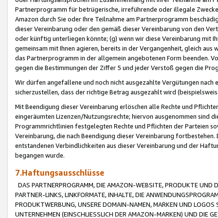
Partnerprogramm für betrügerische, irreführende oder illegale Zwecke
Amazon durch Sie oder Ihre Teilnahme am Partnerprogramm beschädig
dieser Vereinbarung oder den gemäß dieser Vereinbarung von den Vertr
oder künftig unterliegen könnte; (g) wenn wir diese Vereinbarung mit I
gemeinsam mit Ihnen agieren, bereits in der Vergangenheit, gleich aus
das Partnerprogramm in der allgemein angebotenen Form beenden. Vors
gegen die Bestimmungen der Ziffer 5 und jeder Verstoß gegen die Prog
Wir dürfen angefallene und noch nicht ausgezahlte Vergütungen nach 
sicherzustellen, dass der richtige Betrag ausgezahlt wird (beispielsw
Mit Beendigung dieser Vereinbarung erlöschen alle Rechte und Pflichte
eingeräumten Lizenzen/Nutzungsrechte; hiervon ausgenommen sind die in 
Programmrichtlinien festgelegten Rechte und Pflichten der Parteien sow
Vereinbarung, die nach Beendigung dieser Vereinbarung fortbestehen. D
entstandenen Verbindlichkeiten aus dieser Vereinbarung und der Haft
begangen wurde.
7.Haftungsausschlüsse
DAS PARTNERPROGRAMM, DIE AMAZON-WEBSITE, PRODUKTE UND DI
PARTNER-LINKS, LINKFORMATE, INHALTE, DIE ANWENDUNGSPROGR
PRODUKTWERBUNG, UNSERE DOMAIN-NAMEN, MARKEN UND LOGOS S
UNTERNEHMEN (EINSCHLIESSLICH DER AMAZON-MARKEN) UND DIE GE