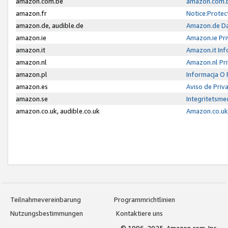
amazon.com.be
amazon.com.b
amazon.fr
Notice:Protec
amazon.de, audible.de
Amazon.de Da
amazon.ie
Amazon.ie Pri
amazon.it
Amazon.it Inf
amazon.nl
Amazon.nl Pri
amazon.pl
Informacja O
amazon.es
Aviso de Priv
amazon.se
Integritetsm
amazon.co.uk, audible.co.uk
Amazon.co.uk 
Teilnahmevereinbarung
Programmrichtlinien
Nutzungsbestimmungen
Kontaktiere uns