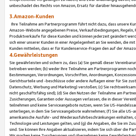
unbeschadet des Rechts von Amazon, Ersatz für darüber hinausgehen
3.Amazon-Kunden
Ihre Teilnahme am Partnerprogramm führt nicht dazu, dass unsere Kun
Amazon-Website angegebenen Preise, Verkaufsbedingungen, Regeln, Ri
Produktverkäufe für diese Kunden und können jederzeit geändert werde
sich einer unserer Kunden in einer Angelegenheit an Sie wenden, die 
Kunden mitteilen, dass er für Kundenservice-Fragen den auf der Ama
4.Gewährleistungen
Sie gewährleisten und sichern zu, dass (a) Sie gemäß dieser Vereinba
betreiben werden; (b) weder Ihre Teilnahme am Partnerprogramm noch d
Bestimmungen, Verordnungen, Vorschriften, Anordnungen, Konzessionen,
Gerichtsurteile und -beschlüsse oder andere Auflagen einer für Sie zu
Datenschutz, Werbung und Marketing) verstoßen; (c) Sie rechtswirksam 
nicht geschäftsfähig sind); (d) Sie den Nutzen der Teilnahme am Partne
Zusicherungen, Garantien oder Aussagen verlassen, die in dieser Verein
teilnehmen und keine Serviceangebote nutzen, wenn Sie US-Handelssa
unterliegen, in dem Sie Serviceangebote wahrnehmen; (f) Sie alle US
amerikanische Ausfuhr- und Wiederausfuhrbeschränkungen einhalten, 
Technologie und Leistungen gelten, und (g) die Angaben, die Sie im 
sind. Sie können Ihre Angaben aktualisieren, indem Sie sich über die 
Wir machen keine Zusicherungen und übernehmen keine Gewährleistun