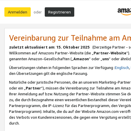
Anmelden
Registrieren
oder
Vereinbarung zur Teilnahme am 
zuletzt aktualisiert am
:
15. Oktober 2025
(Derzeitige Partner - 
Willkommen auf Amazons Partner-Website (die „
Partner-Website
“)
genannten Amazon-Gesellschaften („
Amazon
“ oder „
uns
“ oder ähnli
Übersetzungen stehen in folgenden Sprachen zur Verfügung :
Englisch
,
den Übersetzungen gilt die englische Fassung.
Natürliche oder juristische Personen, die an unserem Marketing-Partn
oder ein „
Partner
“), müssen die Vereinbarung zur Teilnahme am Ama
Ihrer Anmeldung auf bzw. Nutzung der Partner-Website stimmen Sie die
zu, die durch Bezugnahme einen wesentlichen Bestandteil dieser Verei
Partnerprogramm, die IP-Lizenz für das Partnerprogramm, den Vergütu
Partnerprogramm). Inhalte, die du auf der Website Amazon.com veröffe
des Verbots von Kundenrezensionen, die gegen eine Vergütung erstellt, 
durch.