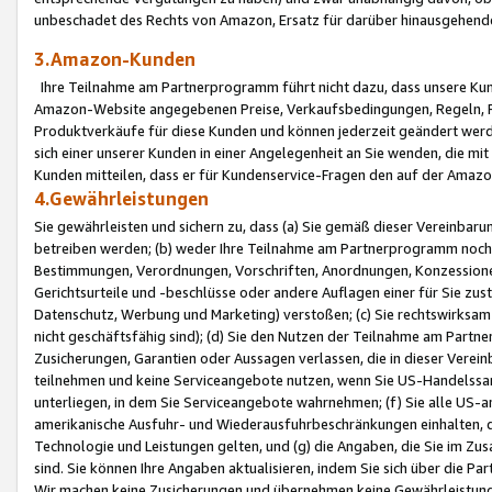
unbeschadet des Rechts von Amazon, Ersatz für darüber hinausgehen
3.Amazon-Kunden
Ihre Teilnahme am Partnerprogramm führt nicht dazu, dass unsere Kun
Amazon-Website angegebenen Preise, Verkaufsbedingungen, Regeln, Ri
Produktverkäufe für diese Kunden und können jederzeit geändert werde
sich einer unserer Kunden in einer Angelegenheit an Sie wenden, die 
Kunden mitteilen, dass er für Kundenservice-Fragen den auf der Ama
4.Gewährleistungen
Sie gewährleisten und sichern zu, dass (a) Sie gemäß dieser Vereinba
betreiben werden; (b) weder Ihre Teilnahme am Partnerprogramm noch d
Bestimmungen, Verordnungen, Vorschriften, Anordnungen, Konzessionen,
Gerichtsurteile und -beschlüsse oder andere Auflagen einer für Sie zu
Datenschutz, Werbung und Marketing) verstoßen; (c) Sie rechtswirksam 
nicht geschäftsfähig sind); (d) Sie den Nutzen der Teilnahme am Partne
Zusicherungen, Garantien oder Aussagen verlassen, die in dieser Verein
teilnehmen und keine Serviceangebote nutzen, wenn Sie US-Handelssa
unterliegen, in dem Sie Serviceangebote wahrnehmen; (f) Sie alle US
amerikanische Ausfuhr- und Wiederausfuhrbeschränkungen einhalten, 
Technologie und Leistungen gelten, und (g) die Angaben, die Sie im 
sind. Sie können Ihre Angaben aktualisieren, indem Sie sich über die 
Wir machen keine Zusicherungen und übernehmen keine Gewährleistun