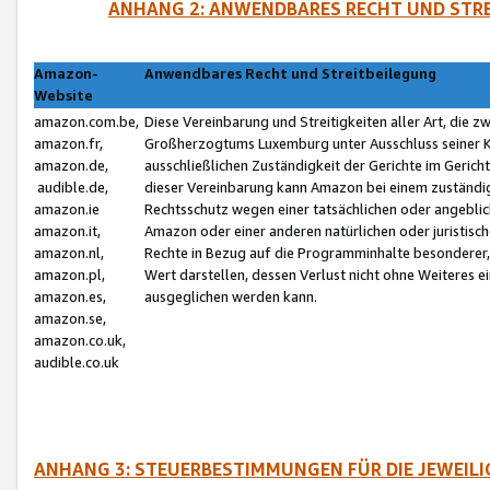
ANHANG 2: ANWENDBARES RECHT UND STRE
Amazon-
Anwendbares Recht und Streitbeilegung
Website
amazon.com.be,
Diese Vereinbarung und Streitigkeiten aller Art, die 
amazon.fr,
Großherzogtums Luxemburg unter Ausschluss seiner Kol
amazon.de,
ausschließlichen Zuständigkeit der Gerichte im Geri
audible.de,
dieser Vereinbarung kann Amazon bei einem zuständig
amazon.ie
Rechtsschutz wegen einer tatsächlichen oder angebli
amazon.it,
Amazon oder einer anderen natürlichen oder juristisc
amazon.nl,
Rechte in Bezug auf die Programminhalte besonderer,
amazon.pl,
Wert darstellen, dessen Verlust nicht ohne Weiteres e
amazon.es,
ausgeglichen werden kann.
amazon.se,
amazon.co.uk,
audible.co.uk
ANHANG 3: STEUERBESTIMMUNGEN FÜR DIE JEWEIL