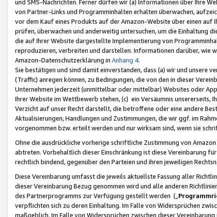
und SMS-Nachrichten. Ferner dürfen wir (a) Informationen über Ihre We
von Partner-Links und Programminhalten erhalten überwachen, aufzei
vor dem Kauf eines Produkts auf der Amazon-Website über einen auf Ih
prüfen, überwachen und anderweitig untersuchen, um die Einhaltung dies
die auf Ihrer Website dargestellte Implementierung von Programminhalt
reproduzieren, verbreiten und darstellen. Informationen darüber, wie w
Amazon-Datenschutzerklärung in
Anhang 4
.
Sie bestätigen und sind damit einverstanden, dass (a) wir und unsere 
(Traffic) anregen können, zu Bedingungen, die von den in dieser Vere
Unternehmen jederzeit (unmittelbar oder mittelbar) Websites oder Appl
Ihrer Website im Wettbewerb stehen, (c) ein Versäumnis unsererseits, I
Verzicht auf unser Recht darstellt, die betroffene oder eine andere B
Aktualisierungen, Handlungen und Zustimmungen, die wir ggf. im Rahme
vorgenommen bzw. erteilt werden und nur wirksam sind, wenn sie schri
Ohne die ausdrückliche vorherige schriftliche Zustimmung von Amazon
abtreten. Vorbehaltlich dieser Einschränkung ist diese Vereinbarung f
rechtlich bindend, gegenüber den Parteien und ihren jeweiligen Rech
Diese Vereinbarung umfasst die jeweils aktuellste Fassung aller Richtli
dieser Vereinbarung Bezug genommen wird und alle anderen Richtlinie
des Partnerprogramms zur Verfügung gestellt werden („
Programmric
verpflichten sich zu deren Einhaltung. Im Falle von Widersprüchen zwi
maßgeblich. Im Falle von Widersprüchen zwischen dieser Vereinbarun