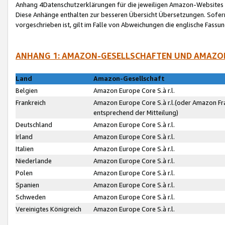
Anhang 4Datenschutzerklärungen für die jeweiligen Amazon-Websites
Diese Anhänge enthalten zur besseren Übersicht Übersetzungen. Sofe
vorgeschrieben ist, gilt im Falle von Abweichungen die englische Fass
ANHANG 1: AMAZON-GESELLSCHAFTEN UND AMAZO
Land
Amazon-Gesellschaft
Belgien
Amazon Europe Core S.à r.l.
Frankreich
Amazon Europe Core S.à r.l.(oder Amazon Fr
entsprechend der Mitteilung)
Deutschland
Amazon Europe Core S.à r.l.
Irland
Amazon Europe Core S.à r.l.
Italien
Amazon Europe Core S.à r.l.
Niederlande
Amazon Europe Core S.à r.l.
Polen
Amazon Europe Core S.à r.l.
Spanien
Amazon Europe Core S.à r.l.
Schweden
Amazon Europe Core S.à r.l.
Vereinigtes Königreich
Amazon Europe Core S.à r.l.