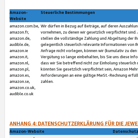
Amazon-
Steuerliche Bestimmungen
Website
amazon.com.be,
Wir dürfen in Bezug auf Beträge, auf deren Auszahlun
amazon.fr,
vornehmen, zu denen wir gesetzlich verpflichtet sind
amazon.de,
stellen die vollständige Zahlung und Abgeltung der 
audible.de,
gelegentlich steuerlich relevante Informationen von I
amazon.ie
Anfrage nicht vorlegen, können wir (kumulativ zu de
amazon.it,
Vergütung so lange einbehalten, bis Sie uns diese Inf
amazon.nl,
dass wir Sie betreffend nicht zur Einholung steuerlich 
amazon.pl,
könnten Sie gesetzlich verpflichtet sein, Amazon Meh
amazon.es,
Anforderungen an eine gültige MwSt.-Rechnung erfüllt
amazon.se,
zahlen.
amazon.co.uk,
audible.co.uk
ANHANG 4: DATENSCHUTZERKLÄRUNG FÜR DIE JEWE
Amazon-Website
Datenschutz