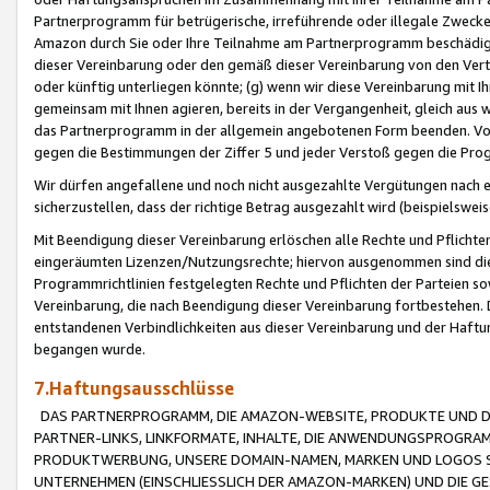
Partnerprogramm für betrügerische, irreführende oder illegale Zwecke
Amazon durch Sie oder Ihre Teilnahme am Partnerprogramm beschädig
dieser Vereinbarung oder den gemäß dieser Vereinbarung von den Vertr
oder künftig unterliegen könnte; (g) wenn wir diese Vereinbarung mit I
gemeinsam mit Ihnen agieren, bereits in der Vergangenheit, gleich aus
das Partnerprogramm in der allgemein angebotenen Form beenden. Vors
gegen die Bestimmungen der Ziffer 5 und jeder Verstoß gegen die Prog
Wir dürfen angefallene und noch nicht ausgezahlte Vergütungen nach 
sicherzustellen, dass der richtige Betrag ausgezahlt wird (beispielsw
Mit Beendigung dieser Vereinbarung erlöschen alle Rechte und Pflichte
eingeräumten Lizenzen/Nutzungsrechte; hiervon ausgenommen sind die in 
Programmrichtlinien festgelegten Rechte und Pflichten der Parteien sow
Vereinbarung, die nach Beendigung dieser Vereinbarung fortbestehen. D
entstandenen Verbindlichkeiten aus dieser Vereinbarung und der Haft
begangen wurde.
7.Haftungsausschlüsse
DAS PARTNERPROGRAMM, DIE AMAZON-WEBSITE, PRODUKTE UND DI
PARTNER-LINKS, LINKFORMATE, INHALTE, DIE ANWENDUNGSPROGR
PRODUKTWERBUNG, UNSERE DOMAIN-NAMEN, MARKEN UND LOGOS S
UNTERNEHMEN (EINSCHLIESSLICH DER AMAZON-MARKEN) UND DIE GE