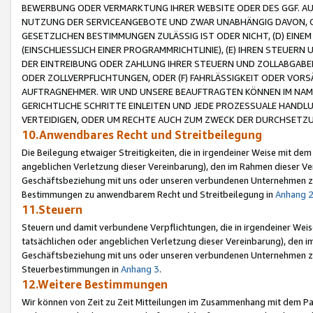
BEWERBUNG ODER VERMARKTUNG IHRER WEBSITE ODER DES GGF. AUF 
NUTZUNG DER SERVICEANGEBOTE UND ZWAR UNABHÄNGIG DAVON, O
GESETZLICHEN BESTIMMUNGEN ZULÄSSIG IST ODER NICHT, (D) EINE
(EINSCHLIESSLICH EINER PROGRAMMRICHTLINIE), (E) IHREN STEUER
DER EINTREIBUNG ODER ZAHLUNG IHRER STEUERN UND ZOLLABGAB
ODER ZOLLVERPFLICHTUNGEN, ODER (F) FAHRLÄSSIGKEIT ODER VORS
AUFTRAGNEHMER. WIR UND UNSERE BEAUFTRAGTEN KÖNNEN IM NAME
GERICHTLICHE SCHRITTE EINLEITEN UND JEDE PROZESSUALE HAND
VERTEIDIGEN, ODER UM RECHTE AUCH ZUM ZWECK DER DURCHSETZU
10.Anwendbares Recht und Streitbeilegung
Die Beilegung etwaiger Streitigkeiten, die in irgendeiner Weise mit de
angeblichen Verletzung dieser Vereinbarung), den im Rahmen dieser Ve
Geschäftsbeziehung mit uns oder unseren verbundenen Unternehmen zu
Bestimmungen zu anwendbarem Recht und Streitbeilegung in
Anhang 
11.Steuern
Steuern und damit verbundene Verpflichtungen, die in irgendeiner Wei
tatsächlichen oder angeblichen Verletzung dieser Vereinbarung), den 
Geschäftsbeziehung mit uns oder unseren verbundenen Unternehmen z
Steuerbestimmungen in
Anhang 3
.
12.Weitere Bestimmungen
Wir können von Zeit zu Zeit Mitteilungen im Zusammenhang mit dem Par