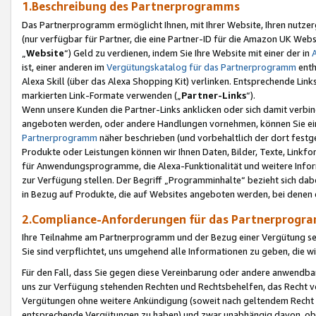
1.Beschreibung des Partnerprogramms
Das Partnerprogramm ermöglicht Ihnen, mit Ihrer Website, Ihren nutzer
(nur verfügbar für Partner, die eine Partner-ID für die Amazon UK We
„
Website
“) Geld zu verdienen, indem Sie Ihre Website mit einer der in
ist, einer anderen im
Vergütungskatalog für das Partnerprogramm
enth
Alexa Skill (über das Alexa Shopping Kit) verlinken. Entsprechende Lin
markierten Link-Formate verwenden („
Partner-Links
“).
Wenn unsere Kunden die Partner-Links anklicken oder sich damit verbi
angeboten werden, oder andere Handlungen vornehmen, können Sie eine
Partnerprogramm
näher beschrieben (und vorbehaltlich der dort festg
Produkte oder Leistungen können wir Ihnen Daten, Bilder, Texte, Linkfo
für Anwendungsprogramme, die Alexa-Funktionalität und weitere Inf
zur Verfügung stellen. Der Begriff „Programminhalte“ bezieht sich dabe
in Bezug auf Produkte, die auf Websites angeboten werden, bei denen 
2.Compliance-Anforderungen für das Partnerprog
Ihre Teilnahme am Partnerprogramm und der Bezug einer Vergütung setz
Sie sind verpflichtet, uns umgehend alle Informationen zu geben, die w
Für den Fall, dass Sie gegen diese Vereinbarung oder andere anwendba
uns zur Verfügung stehenden Rechten und Rechtsbehelfen, das Recht vo
Vergütungen ohne weitere Ankündigung (soweit nach geltendem Recht z
entsprechende Vergütungen zu haben) und zwar unabhängig davon, ob 