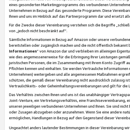
eines gesonderten Marketingprogramms des verbundenen Unternehmens
Unternehmen in Bezug auf das gesonderte Programm. Diese Vereinbarung
Ihnen und uns im Hinblick auf das Partnerprogramm dar und ersetzt al
Für die Zwecke dieser Vereinbarung verstehen sich die Begriffe „schließ
von „jedoch nicht beschränkt auf“.
Sämtliche Informationen in Bezug auf Amazon oder unsere verbunde
bereitstellen oder zugänglich machen und die nicht öffentlich bekannt bz
Informationen
“ von Amazon dar und verbleiben im alleinigen Eigent
wie dies angemessenerweise für die Erbringung Ihrer Leistungen gemäß d
juristischen Personen, die im Zusammenhang mit Ihrem Konto Zugriff au
Pflichten kennen und einhalten. Sie werden Vertrauliche Informationen 
Unternehmen) weitergeben und alle angemessenen Maßnahmen ergreifen
schützen, die gemäß dieser Vereinbarung nicht ausdrücklich zulässig is
Vertraulichkeits- oder Geheimhaltungsvereinbarungen und gilt für die
Das Verhältnis zwischen Ihnen und uns ist das unabhängiger Vertragspa
Joint-Venture, ein Vertretungsverhältnis, eine Franchisevereinbarung, 
unseren jeweiligen verbundenen Unternehmen und Ihnen. Sie sind ni
oder Zusagen abzugeben oder anzunehmen. Wenn Sie eine andere natürli
ermöglichen, Handlungen in Bezug auf den Gegenstand dieser Vereinbar
Ungeachtet anders lautender Bestimmungen in dieser Vereinbarung wird