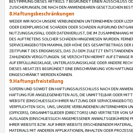
BESTIMMUNG DIESES ARTIKELS 7 BEGRÜNDET EINEN AUSSCHLUSS 
ZUSICHERUNGEN, DIE NACH DEN ANWENDBAREN GESETZLICHEN BE
8.Haftungsbeschränkungen
WEDER WIR NOCH UNSERE VERBUNDENEN UNTERNEHMEN ODER LIZEN
ODER EXEMPLARISCHE SCHÄDEN ODER SCHÄDEN AUFGRUND ENTGANG
NUTZUNGSAUSFALL ODER DATENVERLUST, DIE IM ZUSAMMENHANG MI
DES AUFTRETENS SOLCHER SCHÄDEN HINGEWIESEN WURDEN. FERN
SERVICEANGEBOTEN MAXIMAL DER HÖHE DES GESAMTBETRAGS DER 
ZEITPUNKT DES EREIGNISSES, DAS ZU DEM ZULETZT ENTSTANDENE
ZAHLENDEN VERGÜTUNGEN. SIE VERZICHTEN HIERMIT AUF ETWAIGE 
AUF ERFÜLLUNGSKLAGE, UNTERLASSUNGSKLAGE ODER ANDERE RECHT
DIESES ABSATZES BEGRÜNDET EINE EINSCHRÄNKUNG VON HAFTUNG
EINGESCHRÄNKT WERDEN KÖNNEN.
9.Haftungsfreistellung
SOFERN UND SOWEIT EIN HAFTUNGSAUSSCHLUSS NACH DEN ANWENDB
HAFTUNG FÜR ANGELEGENHEITEN AUS, DIE UNMITTELBAR ODER MITT
WEBSITE (EINSCHLIESSLICH IHRER NUTZUNG DER SERVICEANGEBOTE)
VERPFLICHTEN SICH, UNS, UNSERE VERBUNDENEN UNTERNEHMEN UN
(OFFICERS), ORGANMITGLIEDER (DIRECTORS) UND VERTRETER VON 
AUSLAGEN (EINSCHLIESSLICH ANGEMESSENER ANWALTSGEBÜHREN) FR
IHRER WEBSITE BZW. AUF IHRER WEBSITE ERSCHEINENDEM MATERIAL
MATERIALS MIT ANDEREN APPLIKATIONEN, INHALTEN ODER PROZESSE