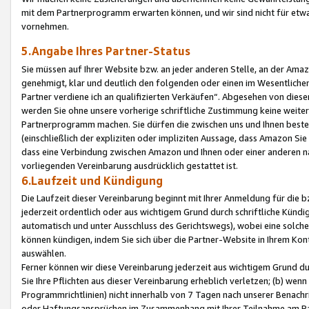
mit dem Partnerprogramm erwarten können, und wir sind nicht für etwa
vornehmen.
5.Angabe Ihres Partner-Status
Sie müssen auf Ihrer Website bzw. an jeder anderen Stelle, an der Am
genehmigt, klar und deutlich den folgenden oder einen im Wesentlichen
Partner verdiene ich an qualifizierten Verkäufen“. Abgesehen von die
werden Sie ohne unsere vorherige schriftliche Zustimmung keine weite
Partnerprogramm machen. Sie dürfen die zwischen uns und Ihnen best
(einschließlich der expliziten oder impliziten Aussage, dass Amazon Si
dass eine Verbindung zwischen Amazon und Ihnen oder einer anderen natü
vorliegenden Vereinbarung ausdrücklich gestattet ist.
6.Laufzeit und Kündigung
Die Laufzeit dieser Vereinbarung beginnt mit Ihrer Anmeldung für die 
jederzeit ordentlich oder aus wichtigem Grund durch schriftliche Kündi
automatisch und unter Ausschluss des Gerichtswegs), wobei eine solch
können kündigen, indem Sie sich über die Partner-Website in Ihrem Ko
auswählen.
Ferner können wir diese Vereinbarung jederzeit aus wichtigem Grund dur
Sie Ihre Pflichten aus dieser Vereinbarung erheblich verletzen; (b) wen
Programmrichtlinien) nicht innerhalb von 7 Tagen nach unserer Benachr
oder Haftungsansprüchen im Zusammenhang mit Ihrer Teilnahme am Pa