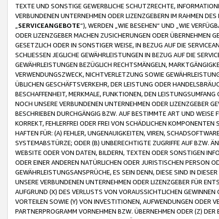
TEXTE UND SONSTIGE GEWERBLICHE SCHUTZRECHTE, INFORMATIONE
VERBUNDENEN UNTERNEHMEN ODER LIZENZGEBERN IM RAHMEN DES
„
SERVICEANGEBOTE
“), WERDEN „WIE BESEHEN“ UND „WIE VERFÜ
ODER LIZENZGEBER MACHEN ZUSICHERUNGEN ODER ÜBERNEHMEN GEW
GESETZLICH ODER IN SONSTIGER WEISE, IN BEZUG AUF DIE SERVI
SCHLIESSEN JEGLICHE GEWÄHRLEISTUNGEN IN BEZUG AUF DIE SERVI
GEWÄHRLEISTUNGEN BEZÜGLICH RECHTSMÄNGELN, MARKTGÄNGIGKEIT
VERWENDUNGSZWECK, NICHTVERLETZUNG SOWIE GEWÄHRLEISTUNGEN 
ÜBLICHEN GESCHÄFTSVERKEHR, DER LEISTUNG ODER HANDELSBRÄUCH
BESCHAFFENHEIT, MERKMALE, FUNKTIONEN, DEN LEISTUNGSUMFANG 
NOCH UNSERE VERBUNDENEN UNTERNEHMEN ODER LIZENZGEBER GEWÄ
BESCHRIEBEN DURCHGÄNGIG BZW. AUF BESTIMMTE ART UND WEISE
KORREKT, FEHLERFREI ODER FREI VON SCHÄDLICHEN KOMPONENTEN
HAFTEN FÜR: (A) FEHLER, UNGENAUIGKEITEN, VIREN, SCHADSOFTW
SYSTEMABSTÜRZE; ODER (B) UNBERECHTIGTE ZUGRIFFE AUF BZW. 
WEBSITE ODER VON DATEN, BILDERN, TEXTEN ODER SONSTIGEN INF
ODER EINER ANDEREN NATÜRLICHEN ODER JURISTISCHEN PERSON OD
GEWÄHRLEISTUNGSANSPRÜCHE, ES SEIN DENN, DIESE SIND IN DIES
UNSERE VERBUNDENEN UNTERNEHMEN ODER LIZENZGEBER FÜR EN
AUFGRUND (X) DES VERLUSTS VON VORAUSSICHTLICHEN GEWINNEN
VORTEILEN SOWIE (Y) VON INVESTITIONEN, AUFWENDUNGEN ODER VE
PARTNERPROGRAMM VORNEHMEN BZW. ÜBERNEHMEN ODER (Z) DER 