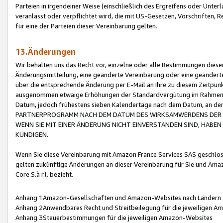
Parteien in irgendeiner Weise (einschließlich des Ergreifens oder Unt
veranlasst oder verpflichtet wird, die mit US-Gesetzen, Vorschriften,
für eine der Parteien dieser Vereinbarung gelten.
13.Änderungen
Wir behalten uns das Recht vor, einzelne oder alle Bestimmungen diese
Änderungsmitteilung, eine geänderte Vereinbarung oder eine geänderte 
über die entsprechende Änderung per E-Mail an Ihre zu diesem Zeitpun
ausgenommen etwaige Erhöhungen der Standardvergütung im Rahmen
Datum, jedoch frühestens sieben Kalendertage nach dem Datum, an de
PARTNERPROGRAMM NACH DEM DATUM DES WIRKSAMWERDENS DER Ä
WENN SIE MIT EINER ÄNDERUNG NICHT EINVERSTANDEN SIND, HABEN S
KÜNDIGEN.
Wenn Sie diese Vereinbarung mit Amazon France Services SAS geschlo
gelten zukünftige Änderungen an dieser Vereinbarung für Sie und Ama
Core S.à r.l. bezieht.
Anhang 1Amazon-Gesellschaften und Amazon-Websites nach Ländern
Anhang 2Anwendbares Recht und Streitbeilegung für die jeweiligen 
Anhang 3Steuerbestimmungen für die jeweiligen Amazon-Websites