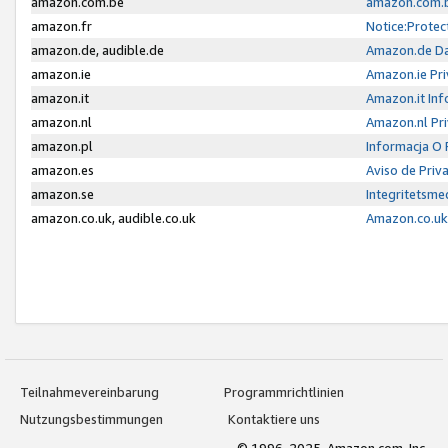
amazon.com.be
amazon.com.b
amazon.fr
Notice:Protec
amazon.de, audible.de
Amazon.de Da
amazon.ie
Amazon.ie Pri
amazon.it
Amazon.it Inf
amazon.nl
Amazon.nl Pri
amazon.pl
Informacja O
amazon.es
Aviso de Priv
amazon.se
Integritetsm
amazon.co.uk, audible.co.uk
Amazon.co.uk 
Teilnahmevereinbarung
Programmrichtlinien
Nutzungsbestimmungen
Kontaktiere uns