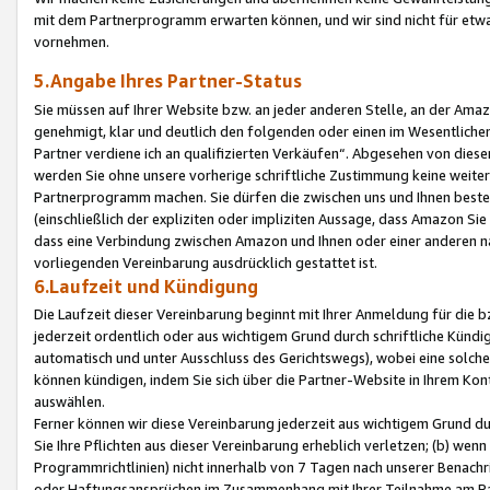
mit dem Partnerprogramm erwarten können, und wir sind nicht für etwa
vornehmen.
5.Angabe Ihres Partner-Status
Sie müssen auf Ihrer Website bzw. an jeder anderen Stelle, an der Am
genehmigt, klar und deutlich den folgenden oder einen im Wesentlichen
Partner verdiene ich an qualifizierten Verkäufen“. Abgesehen von die
werden Sie ohne unsere vorherige schriftliche Zustimmung keine weite
Partnerprogramm machen. Sie dürfen die zwischen uns und Ihnen best
(einschließlich der expliziten oder impliziten Aussage, dass Amazon Si
dass eine Verbindung zwischen Amazon und Ihnen oder einer anderen natü
vorliegenden Vereinbarung ausdrücklich gestattet ist.
6.Laufzeit und Kündigung
Die Laufzeit dieser Vereinbarung beginnt mit Ihrer Anmeldung für die 
jederzeit ordentlich oder aus wichtigem Grund durch schriftliche Kündi
automatisch und unter Ausschluss des Gerichtswegs), wobei eine solch
können kündigen, indem Sie sich über die Partner-Website in Ihrem Ko
auswählen.
Ferner können wir diese Vereinbarung jederzeit aus wichtigem Grund dur
Sie Ihre Pflichten aus dieser Vereinbarung erheblich verletzen; (b) wen
Programmrichtlinien) nicht innerhalb von 7 Tagen nach unserer Benachr
oder Haftungsansprüchen im Zusammenhang mit Ihrer Teilnahme am Pa