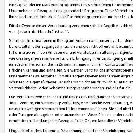
eines gesonderten Marketingprogramms des verbundenen Unternehmens
Unternehmen in Bezug auf das gesonderte Programm. Diese Vereinbarung
Ihnen und uns im Hinblick auf das Partnerprogramm dar und ersetzt al
Für die Zwecke dieser Vereinbarung verstehen sich die Begriffe „schließ
von „jedoch nicht beschränkt auf“.
Sämtliche Informationen in Bezug auf Amazon oder unsere verbunde
bereitstellen oder zugänglich machen und die nicht öffentlich bekannt bz
Informationen
“ von Amazon dar und verbleiben im alleinigen Eigent
wie dies angemessenerweise für die Erbringung Ihrer Leistungen gemäß d
juristischen Personen, die im Zusammenhang mit Ihrem Konto Zugriff au
Pflichten kennen und einhalten. Sie werden Vertrauliche Informationen 
Unternehmen) weitergeben und alle angemessenen Maßnahmen ergreifen
schützen, die gemäß dieser Vereinbarung nicht ausdrücklich zulässig is
Vertraulichkeits- oder Geheimhaltungsvereinbarungen und gilt für die
Das Verhältnis zwischen Ihnen und uns ist das unabhängiger Vertragspa
Joint-Venture, ein Vertretungsverhältnis, eine Franchisevereinbarung, 
unseren jeweiligen verbundenen Unternehmen und Ihnen. Sie sind ni
oder Zusagen abzugeben oder anzunehmen. Wenn Sie eine andere natürli
ermöglichen, Handlungen in Bezug auf den Gegenstand dieser Vereinbar
Ungeachtet anders lautender Bestimmungen in dieser Vereinbarung wird