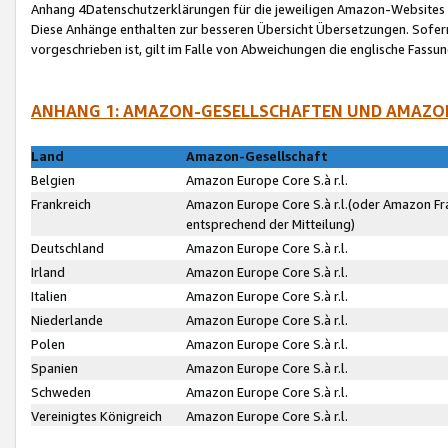
Anhang 4Datenschutzerklärungen für die jeweiligen Amazon-Websites
Diese Anhänge enthalten zur besseren Übersicht Übersetzungen. Sofe
vorgeschrieben ist, gilt im Falle von Abweichungen die englische Fass
ANHANG 1: AMAZON-GESELLSCHAFTEN UND AMAZO
Land
Amazon-Gesellschaft
Belgien
Amazon Europe Core S.à r.l.
Frankreich
Amazon Europe Core S.à r.l.(oder Amazon Fr
entsprechend der Mitteilung)
Deutschland
Amazon Europe Core S.à r.l.
Irland
Amazon Europe Core S.à r.l.
Italien
Amazon Europe Core S.à r.l.
Niederlande
Amazon Europe Core S.à r.l.
Polen
Amazon Europe Core S.à r.l.
Spanien
Amazon Europe Core S.à r.l.
Schweden
Amazon Europe Core S.à r.l.
Vereinigtes Königreich
Amazon Europe Core S.à r.l.