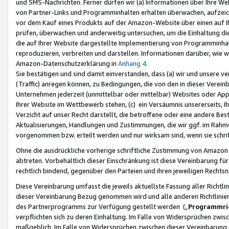
und SMS-Nachrichten. Ferner dürfen wir (a) Informationen über Ihre We
von Partner-Links und Programminhalten erhalten überwachen, aufzei
vor dem Kauf eines Produkts auf der Amazon-Website über einen auf Ih
prüfen, überwachen und anderweitig untersuchen, um die Einhaltung dies
die auf Ihrer Website dargestellte Implementierung von Programminhalt
reproduzieren, verbreiten und darstellen. Informationen darüber, wie w
Amazon-Datenschutzerklärung in
Anhang 4
.
Sie bestätigen und sind damit einverstanden, dass (a) wir und unsere 
(Traffic) anregen können, zu Bedingungen, die von den in dieser Vere
Unternehmen jederzeit (unmittelbar oder mittelbar) Websites oder Appl
Ihrer Website im Wettbewerb stehen, (c) ein Versäumnis unsererseits, I
Verzicht auf unser Recht darstellt, die betroffene oder eine andere B
Aktualisierungen, Handlungen und Zustimmungen, die wir ggf. im Rahme
vorgenommen bzw. erteilt werden und nur wirksam sind, wenn sie schri
Ohne die ausdrückliche vorherige schriftliche Zustimmung von Amazon
abtreten. Vorbehaltlich dieser Einschränkung ist diese Vereinbarung f
rechtlich bindend, gegenüber den Parteien und ihren jeweiligen Rech
Diese Vereinbarung umfasst die jeweils aktuellste Fassung aller Richtli
dieser Vereinbarung Bezug genommen wird und alle anderen Richtlinie
des Partnerprogramms zur Verfügung gestellt werden („
Programmric
verpflichten sich zu deren Einhaltung. Im Falle von Widersprüchen zwi
maßgeblich. Im Falle von Widersprüchen zwischen dieser Vereinbarun