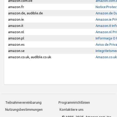
amazon.com.be
amazon.com.b
amazon.fr
Notice:Protec
amazon.de, audible.de
Amazon.de Da
amazon.ie
Amazon.ie Pri
amazon.it
Amazon.it Inf
amazon.nl
Amazon.nl Pri
amazon.pl
Informacja O
amazon.es
Aviso de Priv
amazon.se
Integritetsm
amazon.co.uk, audible.co.uk
Amazon.co.uk 
Teilnahmevereinbarung
Programmrichtlinien
Nutzungsbestimmungen
Kontaktiere uns