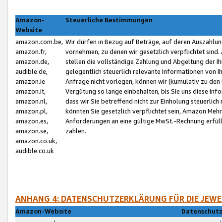
Amazon-
Steuerliche Bestimmungen
Website
amazon.com.be,
Wir dürfen in Bezug auf Beträge, auf deren Auszahlun
amazon.fr,
vornehmen, zu denen wir gesetzlich verpflichtet sind
amazon.de,
stellen die vollständige Zahlung und Abgeltung der 
audible.de,
gelegentlich steuerlich relevante Informationen von I
amazon.ie
Anfrage nicht vorlegen, können wir (kumulativ zu de
amazon.it,
Vergütung so lange einbehalten, bis Sie uns diese Inf
amazon.nl,
dass wir Sie betreffend nicht zur Einholung steuerlich 
amazon.pl,
könnten Sie gesetzlich verpflichtet sein, Amazon Meh
amazon.es,
Anforderungen an eine gültige MwSt.-Rechnung erfüllt
amazon.se,
zahlen.
amazon.co.uk,
audible.co.uk
ANHANG 4: DATENSCHUTZERKLÄRUNG FÜR DIE JEWE
Amazon-Website
Datenschutz