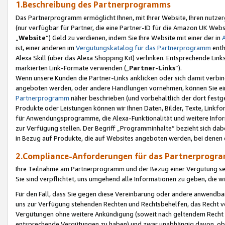
1.Beschreibung des Partnerprogramms
Das Partnerprogramm ermöglicht Ihnen, mit Ihrer Website, Ihren nutzer
(nur verfügbar für Partner, die eine Partner-ID für die Amazon UK We
„
Website
“) Geld zu verdienen, indem Sie Ihre Website mit einer der in
ist, einer anderen im
Vergütungskatalog für das Partnerprogramm
enth
Alexa Skill (über das Alexa Shopping Kit) verlinken. Entsprechende Lin
markierten Link-Formate verwenden („
Partner-Links
“).
Wenn unsere Kunden die Partner-Links anklicken oder sich damit verbi
angeboten werden, oder andere Handlungen vornehmen, können Sie eine
Partnerprogramm
näher beschrieben (und vorbehaltlich der dort festg
Produkte oder Leistungen können wir Ihnen Daten, Bilder, Texte, Linkfo
für Anwendungsprogramme, die Alexa-Funktionalität und weitere Inf
zur Verfügung stellen. Der Begriff „Programminhalte“ bezieht sich dabe
in Bezug auf Produkte, die auf Websites angeboten werden, bei denen 
2.Compliance-Anforderungen für das Partnerprog
Ihre Teilnahme am Partnerprogramm und der Bezug einer Vergütung setz
Sie sind verpflichtet, uns umgehend alle Informationen zu geben, die w
Für den Fall, dass Sie gegen diese Vereinbarung oder andere anwendba
uns zur Verfügung stehenden Rechten und Rechtsbehelfen, das Recht vo
Vergütungen ohne weitere Ankündigung (soweit nach geltendem Recht z
entsprechende Vergütungen zu haben) und zwar unabhängig davon, ob 