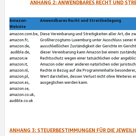
ANHANG 2: ANWENDBARES RECHT UND STRE
Amazon-
Anwendbares Recht und Streitbeilegung
Website
amazon.com.be,
Diese Vereinbarung und Streitigkeiten aller Art, die 
amazon.fr,
Großherzogtums Luxemburg unter Ausschluss seiner Kol
amazon.de,
ausschließlichen Zuständigkeit der Gerichte im Geri
audible.de,
dieser Vereinbarung kann Amazon bei einem zuständig
amazon.ie
Rechtsschutz wegen einer tatsächlichen oder angebli
amazon.it,
Amazon oder einer anderen natürlichen oder juristisc
amazon.nl,
Rechte in Bezug auf die Programminhalte besonderer,
amazon.pl,
Wert darstellen, dessen Verlust nicht ohne Weiteres e
amazon.es,
ausgeglichen werden kann.
amazon.se,
amazon.co.uk,
audible.co.uk
ANHANG 3: STEUERBESTIMMUNGEN FÜR DIE JEWEIL