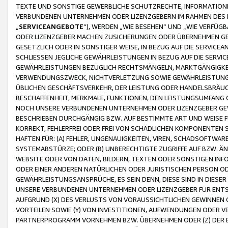
TEXTE UND SONSTIGE GEWERBLICHE SCHUTZRECHTE, INFORMATIONE
VERBUNDENEN UNTERNEHMEN ODER LIZENZGEBERN IM RAHMEN DES
„
SERVICEANGEBOTE
“), WERDEN „WIE BESEHEN“ UND „WIE VERFÜ
ODER LIZENZGEBER MACHEN ZUSICHERUNGEN ODER ÜBERNEHMEN GEW
GESETZLICH ODER IN SONSTIGER WEISE, IN BEZUG AUF DIE SERVI
SCHLIESSEN JEGLICHE GEWÄHRLEISTUNGEN IN BEZUG AUF DIE SERVI
GEWÄHRLEISTUNGEN BEZÜGLICH RECHTSMÄNGELN, MARKTGÄNGIGKEIT
VERWENDUNGSZWECK, NICHTVERLETZUNG SOWIE GEWÄHRLEISTUNGEN 
ÜBLICHEN GESCHÄFTSVERKEHR, DER LEISTUNG ODER HANDELSBRÄUCH
BESCHAFFENHEIT, MERKMALE, FUNKTIONEN, DEN LEISTUNGSUMFANG 
NOCH UNSERE VERBUNDENEN UNTERNEHMEN ODER LIZENZGEBER GEWÄ
BESCHRIEBEN DURCHGÄNGIG BZW. AUF BESTIMMTE ART UND WEISE
KORREKT, FEHLERFREI ODER FREI VON SCHÄDLICHEN KOMPONENTEN
HAFTEN FÜR: (A) FEHLER, UNGENAUIGKEITEN, VIREN, SCHADSOFTW
SYSTEMABSTÜRZE; ODER (B) UNBERECHTIGTE ZUGRIFFE AUF BZW. 
WEBSITE ODER VON DATEN, BILDERN, TEXTEN ODER SONSTIGEN INF
ODER EINER ANDEREN NATÜRLICHEN ODER JURISTISCHEN PERSON OD
GEWÄHRLEISTUNGSANSPRÜCHE, ES SEIN DENN, DIESE SIND IN DIES
UNSERE VERBUNDENEN UNTERNEHMEN ODER LIZENZGEBER FÜR EN
AUFGRUND (X) DES VERLUSTS VON VORAUSSICHTLICHEN GEWINNEN
VORTEILEN SOWIE (Y) VON INVESTITIONEN, AUFWENDUNGEN ODER VE
PARTNERPROGRAMM VORNEHMEN BZW. ÜBERNEHMEN ODER (Z) DER 