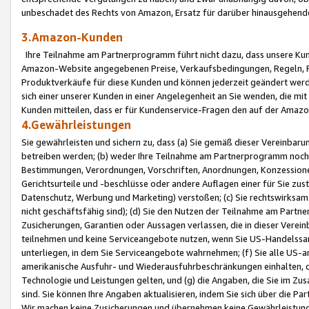
unbeschadet des Rechts von Amazon, Ersatz für darüber hinausgehen
3.Amazon-Kunden
Ihre Teilnahme am Partnerprogramm führt nicht dazu, dass unsere Kun
Amazon-Website angegebenen Preise, Verkaufsbedingungen, Regeln, Ri
Produktverkäufe für diese Kunden und können jederzeit geändert werde
sich einer unserer Kunden in einer Angelegenheit an Sie wenden, die 
Kunden mitteilen, dass er für Kundenservice-Fragen den auf der Ama
4.Gewährleistungen
Sie gewährleisten und sichern zu, dass (a) Sie gemäß dieser Vereinba
betreiben werden; (b) weder Ihre Teilnahme am Partnerprogramm noch d
Bestimmungen, Verordnungen, Vorschriften, Anordnungen, Konzessionen,
Gerichtsurteile und -beschlüsse oder andere Auflagen einer für Sie zu
Datenschutz, Werbung und Marketing) verstoßen; (c) Sie rechtswirksam 
nicht geschäftsfähig sind); (d) Sie den Nutzen der Teilnahme am Partne
Zusicherungen, Garantien oder Aussagen verlassen, die in dieser Verein
teilnehmen und keine Serviceangebote nutzen, wenn Sie US-Handelssa
unterliegen, in dem Sie Serviceangebote wahrnehmen; (f) Sie alle US
amerikanische Ausfuhr- und Wiederausfuhrbeschränkungen einhalten, 
Technologie und Leistungen gelten, und (g) die Angaben, die Sie im 
sind. Sie können Ihre Angaben aktualisieren, indem Sie sich über die 
Wir machen keine Zusicherungen und übernehmen keine Gewährleistun