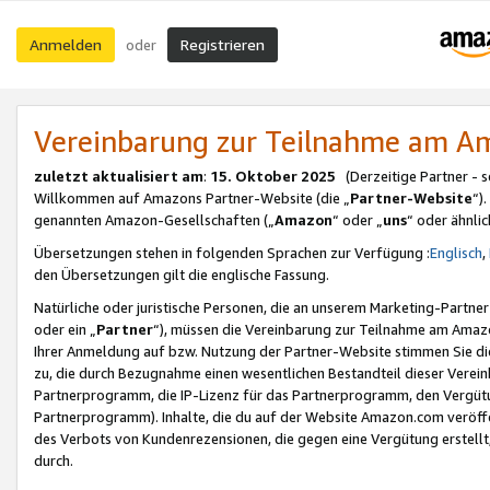
Anmelden
Registrieren
oder
Vereinbarung zur Teilnahme am 
zuletzt aktualisiert am
:
15. Oktober 2025
(Derzeitige Partner - 
Willkommen auf Amazons Partner-Website (die „
Partner-Website
“)
genannten Amazon-Gesellschaften („
Amazon
“ oder „
uns
“ oder ähnli
Übersetzungen stehen in folgenden Sprachen zur Verfügung :
Englisch
,
den Übersetzungen gilt die englische Fassung.
Natürliche oder juristische Personen, die an unserem Marketing-Partn
oder ein „
Partner
“), müssen die Vereinbarung zur Teilnahme am Ama
Ihrer Anmeldung auf bzw. Nutzung der Partner-Website stimmen Sie die
zu, die durch Bezugnahme einen wesentlichen Bestandteil dieser Verei
Partnerprogramm, die IP-Lizenz für das Partnerprogramm, den Vergütu
Partnerprogramm). Inhalte, die du auf der Website Amazon.com veröffe
des Verbots von Kundenrezensionen, die gegen eine Vergütung erstellt, 
durch.