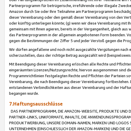
Partnerprogramm für betrügerische, irreführende oder illegale Zwecke
Amazon durch Sie oder Ihre Teilnahme am Partnerprogramm beschädig
dieser Vereinbarung oder den gemäß dieser Vereinbarung von den Vertr
oder künftig unterliegen könnte; (g) wenn wir diese Vereinbarung mit I
gemeinsam mit Ihnen agieren, bereits in der Vergangenheit, gleich aus
das Partnerprogramm in der allgemein angebotenen Form beenden. Vors
gegen die Bestimmungen der Ziffer 5 und jeder Verstoß gegen die Prog
Wir dürfen angefallene und noch nicht ausgezahlte Vergütungen nach 
sicherzustellen, dass der richtige Betrag ausgezahlt wird (beispielsw
Mit Beendigung dieser Vereinbarung erlöschen alle Rechte und Pflichte
eingeräumten Lizenzen/Nutzungsrechte; hiervon ausgenommen sind die in 
Programmrichtlinien festgelegten Rechte und Pflichten der Parteien sow
Vereinbarung, die nach Beendigung dieser Vereinbarung fortbestehen. D
entstandenen Verbindlichkeiten aus dieser Vereinbarung und der Haft
begangen wurde.
7.Haftungsausschlüsse
DAS PARTNERPROGRAMM, DIE AMAZON-WEBSITE, PRODUKTE UND DI
PARTNER-LINKS, LINKFORMATE, INHALTE, DIE ANWENDUNGSPROGR
PRODUKTWERBUNG, UNSERE DOMAIN-NAMEN, MARKEN UND LOGOS S
UNTERNEHMEN (EINSCHLIESSLICH DER AMAZON-MARKEN) UND DIE GE