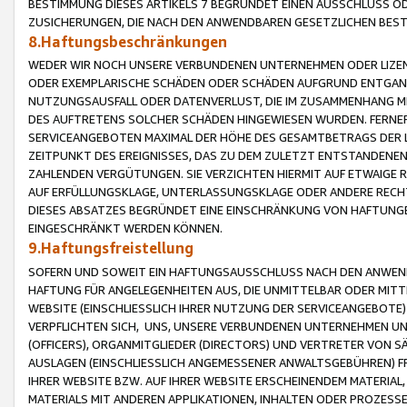
BESTIMMUNG DIESES ARTIKELS 7 BEGRÜNDET EINEN AUSSCHLUSS 
ZUSICHERUNGEN, DIE NACH DEN ANWENDBAREN GESETZLICHEN BE
8.Haftungsbeschränkungen
WEDER WIR NOCH UNSERE VERBUNDENEN UNTERNEHMEN ODER LIZEN
ODER EXEMPLARISCHE SCHÄDEN ODER SCHÄDEN AUFGRUND ENTGANG
NUTZUNGSAUSFALL ODER DATENVERLUST, DIE IM ZUSAMMENHANG MI
DES AUFTRETENS SOLCHER SCHÄDEN HINGEWIESEN WURDEN. FERN
SERVICEANGEBOTEN MAXIMAL DER HÖHE DES GESAMTBETRAGS DER 
ZEITPUNKT DES EREIGNISSES, DAS ZU DEM ZULETZT ENTSTANDENE
ZAHLENDEN VERGÜTUNGEN. SIE VERZICHTEN HIERMIT AUF ETWAIGE 
AUF ERFÜLLUNGSKLAGE, UNTERLASSUNGSKLAGE ODER ANDERE RECHT
DIESES ABSATZES BEGRÜNDET EINE EINSCHRÄNKUNG VON HAFTUNG
EINGESCHRÄNKT WERDEN KÖNNEN.
9.Haftungsfreistellung
SOFERN UND SOWEIT EIN HAFTUNGSAUSSCHLUSS NACH DEN ANWENDB
HAFTUNG FÜR ANGELEGENHEITEN AUS, DIE UNMITTELBAR ODER MITT
WEBSITE (EINSCHLIESSLICH IHRER NUTZUNG DER SERVICEANGEBOTE)
VERPFLICHTEN SICH, UNS, UNSERE VERBUNDENEN UNTERNEHMEN UN
(OFFICERS), ORGANMITGLIEDER (DIRECTORS) UND VERTRETER VON 
AUSLAGEN (EINSCHLIESSLICH ANGEMESSENER ANWALTSGEBÜHREN) FR
IHRER WEBSITE BZW. AUF IHRER WEBSITE ERSCHEINENDEM MATERIAL
MATERIALS MIT ANDEREN APPLIKATIONEN, INHALTEN ODER PROZESSE