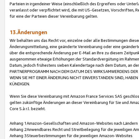
Parteien in irgendeiner Weise (einschließlich des Ergreifens oder Unt
veranlasst oder verpflichtet wird, die mit US-Gesetzen, Vorschriften,
für eine der Parteien dieser Vereinbarung gelten.
13.Änderungen
Wir behalten uns das Recht vor, einzelne oder alle Bestimmungen diese
Änderungsmitteilung, eine geänderte Vereinbarung oder eine geänderte 
über die entsprechende Änderung per E-Mail an Ihre zu diesem Zeitpun
ausgenommen etwaige Erhöhungen der Standardvergütung im Rahmen
Datum, jedoch frühestens sieben Kalendertage nach dem Datum, an de
PARTNERPROGRAMM NACH DEM DATUM DES WIRKSAMWERDENS DER Ä
WENN SIE MIT EINER ÄNDERUNG NICHT EINVERSTANDEN SIND, HABEN S
KÜNDIGEN.
Wenn Sie diese Vereinbarung mit Amazon France Services SAS geschlo
gelten zukünftige Änderungen an dieser Vereinbarung für Sie und Ama
Core S.à r.l. bezieht.
Anhang 1Amazon-Gesellschaften und Amazon-Websites nach Ländern
Anhang 2Anwendbares Recht und Streitbeilegung für die jeweiligen 
Anhang 3Steuerbestimmungen für die jeweiligen Amazon-Websites