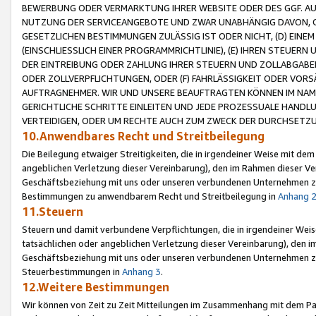
BEWERBUNG ODER VERMARKTUNG IHRER WEBSITE ODER DES GGF. AUF 
NUTZUNG DER SERVICEANGEBOTE UND ZWAR UNABHÄNGIG DAVON, O
GESETZLICHEN BESTIMMUNGEN ZULÄSSIG IST ODER NICHT, (D) EINE
(EINSCHLIESSLICH EINER PROGRAMMRICHTLINIE), (E) IHREN STEUER
DER EINTREIBUNG ODER ZAHLUNG IHRER STEUERN UND ZOLLABGAB
ODER ZOLLVERPFLICHTUNGEN, ODER (F) FAHRLÄSSIGKEIT ODER VORS
AUFTRAGNEHMER. WIR UND UNSERE BEAUFTRAGTEN KÖNNEN IM NAME
GERICHTLICHE SCHRITTE EINLEITEN UND JEDE PROZESSUALE HAND
VERTEIDIGEN, ODER UM RECHTE AUCH ZUM ZWECK DER DURCHSETZU
10.Anwendbares Recht und Streitbeilegung
Die Beilegung etwaiger Streitigkeiten, die in irgendeiner Weise mit de
angeblichen Verletzung dieser Vereinbarung), den im Rahmen dieser Ve
Geschäftsbeziehung mit uns oder unseren verbundenen Unternehmen zu
Bestimmungen zu anwendbarem Recht und Streitbeilegung in
Anhang 
11.Steuern
Steuern und damit verbundene Verpflichtungen, die in irgendeiner Wei
tatsächlichen oder angeblichen Verletzung dieser Vereinbarung), den 
Geschäftsbeziehung mit uns oder unseren verbundenen Unternehmen z
Steuerbestimmungen in
Anhang 3
.
12.Weitere Bestimmungen
Wir können von Zeit zu Zeit Mitteilungen im Zusammenhang mit dem Par