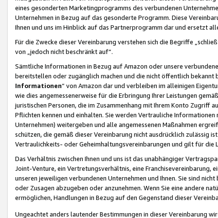
eines gesonderten Marketingprogramms des verbundenen Unternehmens
Unternehmen in Bezug auf das gesonderte Programm. Diese Vereinbarung
Ihnen und uns im Hinblick auf das Partnerprogramm dar und ersetzt al
Für die Zwecke dieser Vereinbarung verstehen sich die Begriffe „schließ
von „jedoch nicht beschränkt auf“.
Sämtliche Informationen in Bezug auf Amazon oder unsere verbunde
bereitstellen oder zugänglich machen und die nicht öffentlich bekannt bz
Informationen
“ von Amazon dar und verbleiben im alleinigen Eigent
wie dies angemessenerweise für die Erbringung Ihrer Leistungen gemäß d
juristischen Personen, die im Zusammenhang mit Ihrem Konto Zugriff au
Pflichten kennen und einhalten. Sie werden Vertrauliche Informationen 
Unternehmen) weitergeben und alle angemessenen Maßnahmen ergreifen
schützen, die gemäß dieser Vereinbarung nicht ausdrücklich zulässig is
Vertraulichkeits- oder Geheimhaltungsvereinbarungen und gilt für die
Das Verhältnis zwischen Ihnen und uns ist das unabhängiger Vertragspa
Joint-Venture, ein Vertretungsverhältnis, eine Franchisevereinbarung, 
unseren jeweiligen verbundenen Unternehmen und Ihnen. Sie sind ni
oder Zusagen abzugeben oder anzunehmen. Wenn Sie eine andere natürli
ermöglichen, Handlungen in Bezug auf den Gegenstand dieser Vereinbar
Ungeachtet anders lautender Bestimmungen in dieser Vereinbarung wird