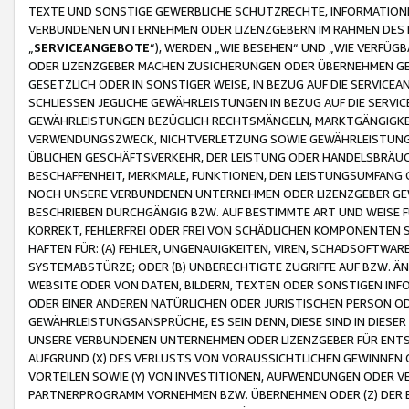
TEXTE UND SONSTIGE GEWERBLICHE SCHUTZRECHTE, INFORMATIONE
VERBUNDENEN UNTERNEHMEN ODER LIZENZGEBERN IM RAHMEN DES
„
SERVICEANGEBOTE
“), WERDEN „WIE BESEHEN“ UND „WIE VERFÜ
ODER LIZENZGEBER MACHEN ZUSICHERUNGEN ODER ÜBERNEHMEN GEW
GESETZLICH ODER IN SONSTIGER WEISE, IN BEZUG AUF DIE SERVI
SCHLIESSEN JEGLICHE GEWÄHRLEISTUNGEN IN BEZUG AUF DIE SERVI
GEWÄHRLEISTUNGEN BEZÜGLICH RECHTSMÄNGELN, MARKTGÄNGIGKEIT
VERWENDUNGSZWECK, NICHTVERLETZUNG SOWIE GEWÄHRLEISTUNGEN 
ÜBLICHEN GESCHÄFTSVERKEHR, DER LEISTUNG ODER HANDELSBRÄUCH
BESCHAFFENHEIT, MERKMALE, FUNKTIONEN, DEN LEISTUNGSUMFANG 
NOCH UNSERE VERBUNDENEN UNTERNEHMEN ODER LIZENZGEBER GEWÄ
BESCHRIEBEN DURCHGÄNGIG BZW. AUF BESTIMMTE ART UND WEISE
KORREKT, FEHLERFREI ODER FREI VON SCHÄDLICHEN KOMPONENTEN
HAFTEN FÜR: (A) FEHLER, UNGENAUIGKEITEN, VIREN, SCHADSOFTW
SYSTEMABSTÜRZE; ODER (B) UNBERECHTIGTE ZUGRIFFE AUF BZW. 
WEBSITE ODER VON DATEN, BILDERN, TEXTEN ODER SONSTIGEN INF
ODER EINER ANDEREN NATÜRLICHEN ODER JURISTISCHEN PERSON OD
GEWÄHRLEISTUNGSANSPRÜCHE, ES SEIN DENN, DIESE SIND IN DIES
UNSERE VERBUNDENEN UNTERNEHMEN ODER LIZENZGEBER FÜR EN
AUFGRUND (X) DES VERLUSTS VON VORAUSSICHTLICHEN GEWINNEN
VORTEILEN SOWIE (Y) VON INVESTITIONEN, AUFWENDUNGEN ODER VE
PARTNERPROGRAMM VORNEHMEN BZW. ÜBERNEHMEN ODER (Z) DER 