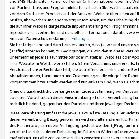
und SMS-Nachrichten. Ferner dürfen wir (a) Informationen über Ihre We
von Partner-Links und Programminhalten erhalten überwachen, aufzei
vor dem Kauf eines Produkts auf der Amazon-Website über einen auf Ih
prüfen, überwachen und anderweitig untersuchen, um die Einhaltung dies
die auf Ihrer Website dargestellte Implementierung von Programminhalt
reproduzieren, verbreiten und darstellen. Informationen darüber, wie w
Amazon-Datenschutzerklärung in
Anhang 4
.
Sie bestätigen und sind damit einverstanden, dass (a) wir und unsere 
(Traffic) anregen können, zu Bedingungen, die von den in dieser Vere
Unternehmen jederzeit (unmittelbar oder mittelbar) Websites oder Appl
Ihrer Website im Wettbewerb stehen, (c) ein Versäumnis unsererseits, I
Verzicht auf unser Recht darstellt, die betroffene oder eine andere B
Aktualisierungen, Handlungen und Zustimmungen, die wir ggf. im Rahme
vorgenommen bzw. erteilt werden und nur wirksam sind, wenn sie schri
Ohne die ausdrückliche vorherige schriftliche Zustimmung von Amazon
abtreten. Vorbehaltlich dieser Einschränkung ist diese Vereinbarung f
rechtlich bindend, gegenüber den Parteien und ihren jeweiligen Rech
Diese Vereinbarung umfasst die jeweils aktuellste Fassung aller Richtli
dieser Vereinbarung Bezug genommen wird und alle anderen Richtlinie
des Partnerprogramms zur Verfügung gestellt werden („
Programmric
verpflichten sich zu deren Einhaltung. Im Falle von Widersprüchen zwi
maßgeblich. Im Falle von Widersprüchen zwischen dieser Vereinbarun