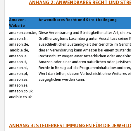
ANHANG 2: ANWENDBARES RECHT UND STRE
Amazon-
Anwendbares Recht und Streitbeilegung
Website
amazon.com.be,
Diese Vereinbarung und Streitigkeiten aller Art, die 
amazon.fr,
Großherzogtums Luxemburg unter Ausschluss seiner Kol
amazon.de,
ausschließlichen Zuständigkeit der Gerichte im Geri
audible.de,
dieser Vereinbarung kann Amazon bei einem zuständig
amazon.ie
Rechtsschutz wegen einer tatsächlichen oder angebli
amazon.it,
Amazon oder einer anderen natürlichen oder juristisc
amazon.nl,
Rechte in Bezug auf die Programminhalte besonderer,
amazon.pl,
Wert darstellen, dessen Verlust nicht ohne Weiteres e
amazon.es,
ausgeglichen werden kann.
amazon.se,
amazon.co.uk,
audible.co.uk
ANHANG 3: STEUERBESTIMMUNGEN FÜR DIE JEWEIL