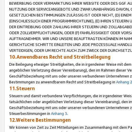
BEWERBUNG ODER VERMARKTUNG IHRER WEBSITE ODER DES GGF. AUF 
NUTZUNG DER SERVICEANGEBOTE UND ZWAR UNABHÄNGIG DAVON, O
GESETZLICHEN BESTIMMUNGEN ZULÄSSIG IST ODER NICHT, (D) EINE
(EINSCHLIESSLICH EINER PROGRAMMRICHTLINIE), (E) IHREN STEUER
DER EINTREIBUNG ODER ZAHLUNG IHRER STEUERN UND ZOLLABGAB
ODER ZOLLVERPFLICHTUNGEN, ODER (F) FAHRLÄSSIGKEIT ODER VORS
AUFTRAGNEHMER. WIR UND UNSERE BEAUFTRAGTEN KÖNNEN IM NAME
GERICHTLICHE SCHRITTE EINLEITEN UND JEDE PROZESSUALE HAND
VERTEIDIGEN, ODER UM RECHTE AUCH ZUM ZWECK DER DURCHSETZU
10.Anwendbares Recht und Streitbeilegung
Die Beilegung etwaiger Streitigkeiten, die in irgendeiner Weise mit de
angeblichen Verletzung dieser Vereinbarung), den im Rahmen dieser Ve
Geschäftsbeziehung mit uns oder unseren verbundenen Unternehmen zu
Bestimmungen zu anwendbarem Recht und Streitbeilegung in
Anhang 
11.Steuern
Steuern und damit verbundene Verpflichtungen, die in irgendeiner Wei
tatsächlichen oder angeblichen Verletzung dieser Vereinbarung), den 
Geschäftsbeziehung mit uns oder unseren verbundenen Unternehmen z
Steuerbestimmungen in
Anhang 3
.
12.Weitere Bestimmungen
Wir können von Zeit zu Zeit Mitteilungen im Zusammenhang mit dem Par