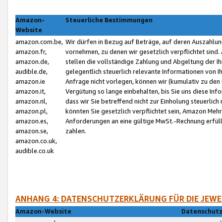
Amazon-
Steuerliche Bestimmungen
Website
amazon.com.be,
Wir dürfen in Bezug auf Beträge, auf deren Auszahlun
amazon.fr,
vornehmen, zu denen wir gesetzlich verpflichtet sind
amazon.de,
stellen die vollständige Zahlung und Abgeltung der 
audible.de,
gelegentlich steuerlich relevante Informationen von I
amazon.ie
Anfrage nicht vorlegen, können wir (kumulativ zu de
amazon.it,
Vergütung so lange einbehalten, bis Sie uns diese Inf
amazon.nl,
dass wir Sie betreffend nicht zur Einholung steuerlich 
amazon.pl,
könnten Sie gesetzlich verpflichtet sein, Amazon Meh
amazon.es,
Anforderungen an eine gültige MwSt.-Rechnung erfüllt
amazon.se,
zahlen.
amazon.co.uk,
audible.co.uk
ANHANG 4: DATENSCHUTZERKLÄRUNG FÜR DIE JEWE
Amazon-Website
Datenschutz