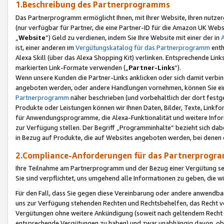
1.Beschreibung des Partnerprogramms
Das Partnerprogramm ermöglicht Ihnen, mit Ihrer Website, Ihren nutzer
(nur verfügbar für Partner, die eine Partner-ID für die Amazon UK We
„
Website
“) Geld zu verdienen, indem Sie Ihre Website mit einer der in
ist, einer anderen im
Vergütungskatalog für das Partnerprogramm
enth
Alexa Skill (über das Alexa Shopping Kit) verlinken. Entsprechende Lin
markierten Link-Formate verwenden („
Partner-Links
“).
Wenn unsere Kunden die Partner-Links anklicken oder sich damit verbi
angeboten werden, oder andere Handlungen vornehmen, können Sie eine
Partnerprogramm
näher beschrieben (und vorbehaltlich der dort festg
Produkte oder Leistungen können wir Ihnen Daten, Bilder, Texte, Linkfo
für Anwendungsprogramme, die Alexa-Funktionalität und weitere Inf
zur Verfügung stellen. Der Begriff „Programminhalte“ bezieht sich dabe
in Bezug auf Produkte, die auf Websites angeboten werden, bei denen 
2.Compliance-Anforderungen für das Partnerprog
Ihre Teilnahme am Partnerprogramm und der Bezug einer Vergütung setz
Sie sind verpflichtet, uns umgehend alle Informationen zu geben, die w
Für den Fall, dass Sie gegen diese Vereinbarung oder andere anwendba
uns zur Verfügung stehenden Rechten und Rechtsbehelfen, das Recht vo
Vergütungen ohne weitere Ankündigung (soweit nach geltendem Recht z
entsprechende Vergütungen zu haben) und zwar unabhängig davon, ob 