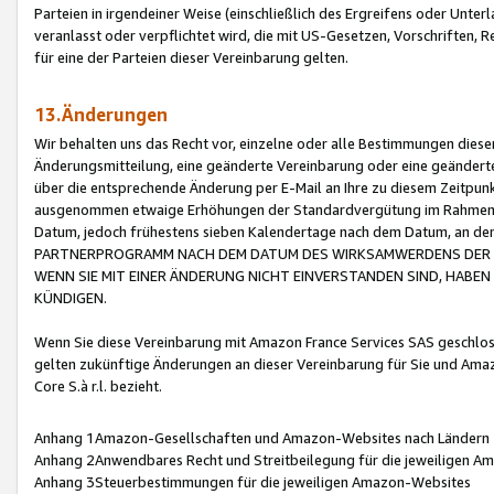
Parteien in irgendeiner Weise (einschließlich des Ergreifens oder Unt
veranlasst oder verpflichtet wird, die mit US-Gesetzen, Vorschriften,
für eine der Parteien dieser Vereinbarung gelten.
13.Änderungen
Wir behalten uns das Recht vor, einzelne oder alle Bestimmungen diese
Änderungsmitteilung, eine geänderte Vereinbarung oder eine geänderte 
über die entsprechende Änderung per E-Mail an Ihre zu diesem Zeitpun
ausgenommen etwaige Erhöhungen der Standardvergütung im Rahmen
Datum, jedoch frühestens sieben Kalendertage nach dem Datum, an de
PARTNERPROGRAMM NACH DEM DATUM DES WIRKSAMWERDENS DER Ä
WENN SIE MIT EINER ÄNDERUNG NICHT EINVERSTANDEN SIND, HABEN S
KÜNDIGEN.
Wenn Sie diese Vereinbarung mit Amazon France Services SAS geschlo
gelten zukünftige Änderungen an dieser Vereinbarung für Sie und Ama
Core S.à r.l. bezieht.
Anhang 1Amazon-Gesellschaften und Amazon-Websites nach Ländern
Anhang 2Anwendbares Recht und Streitbeilegung für die jeweiligen 
Anhang 3Steuerbestimmungen für die jeweiligen Amazon-Websites