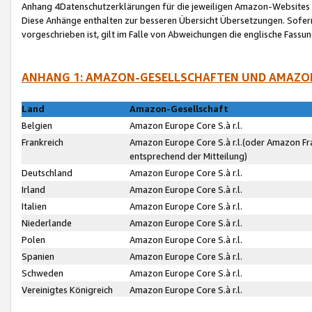
Anhang 4Datenschutzerklärungen für die jeweiligen Amazon-Websites
Diese Anhänge enthalten zur besseren Übersicht Übersetzungen. Sofe
vorgeschrieben ist, gilt im Falle von Abweichungen die englische Fass
ANHANG 1: AMAZON-GESELLSCHAFTEN UND AMAZO
Land
Amazon-Gesellschaft
Belgien
Amazon Europe Core S.à r.l.
Frankreich
Amazon Europe Core S.à r.l.(oder Amazon Fr
entsprechend der Mitteilung)
Deutschland
Amazon Europe Core S.à r.l.
Irland
Amazon Europe Core S.à r.l.
Italien
Amazon Europe Core S.à r.l.
Niederlande
Amazon Europe Core S.à r.l.
Polen
Amazon Europe Core S.à r.l.
Spanien
Amazon Europe Core S.à r.l.
Schweden
Amazon Europe Core S.à r.l.
Vereinigtes Königreich
Amazon Europe Core S.à r.l.