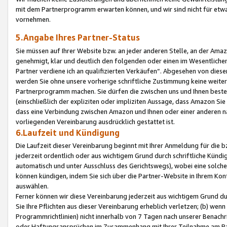
mit dem Partnerprogramm erwarten können, und wir sind nicht für etwa
vornehmen.
5.Angabe Ihres Partner-Status
Sie müssen auf Ihrer Website bzw. an jeder anderen Stelle, an der Am
genehmigt, klar und deutlich den folgenden oder einen im Wesentlichen
Partner verdiene ich an qualifizierten Verkäufen“. Abgesehen von die
werden Sie ohne unsere vorherige schriftliche Zustimmung keine weite
Partnerprogramm machen. Sie dürfen die zwischen uns und Ihnen best
(einschließlich der expliziten oder impliziten Aussage, dass Amazon Si
dass eine Verbindung zwischen Amazon und Ihnen oder einer anderen natü
vorliegenden Vereinbarung ausdrücklich gestattet ist.
6.Laufzeit und Kündigung
Die Laufzeit dieser Vereinbarung beginnt mit Ihrer Anmeldung für die 
jederzeit ordentlich oder aus wichtigem Grund durch schriftliche Kündi
automatisch und unter Ausschluss des Gerichtswegs), wobei eine solch
können kündigen, indem Sie sich über die Partner-Website in Ihrem Ko
auswählen.
Ferner können wir diese Vereinbarung jederzeit aus wichtigem Grund dur
Sie Ihre Pflichten aus dieser Vereinbarung erheblich verletzen; (b) wen
Programmrichtlinien) nicht innerhalb von 7 Tagen nach unserer Benachr
oder Haftungsansprüchen im Zusammenhang mit Ihrer Teilnahme am Pa