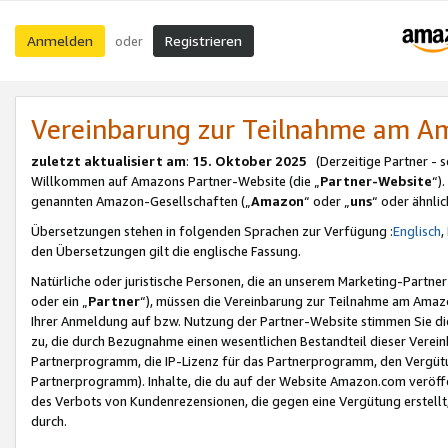
Anmelden
Registrieren
oder
Vereinbarung zur Teilnahme am 
zuletzt aktualisiert am
:
15. Oktober 2025
(Derzeitige Partner - 
Willkommen auf Amazons Partner-Website (die „
Partner-Website
“)
genannten Amazon-Gesellschaften („
Amazon
“ oder „
uns
“ oder ähnli
Übersetzungen stehen in folgenden Sprachen zur Verfügung :
Englisch
,
den Übersetzungen gilt die englische Fassung.
Natürliche oder juristische Personen, die an unserem Marketing-Partn
oder ein „
Partner
“), müssen die Vereinbarung zur Teilnahme am Ama
Ihrer Anmeldung auf bzw. Nutzung der Partner-Website stimmen Sie die
zu, die durch Bezugnahme einen wesentlichen Bestandteil dieser Verei
Partnerprogramm, die IP-Lizenz für das Partnerprogramm, den Vergütu
Partnerprogramm). Inhalte, die du auf der Website Amazon.com veröffe
des Verbots von Kundenrezensionen, die gegen eine Vergütung erstellt, 
durch.