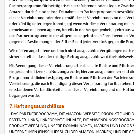
Partnerprogramm für betrügerische, irreführende oder illegale Zwecke
Amazon durch Sie oder Ihre Teilnahme am Partnerprogramm beschädig
dieser Vereinbarung oder den gemäß dieser Vereinbarung von den Vertr
oder künftig unterliegen könnte; (g) wenn wir diese Vereinbarung mit I
gemeinsam mit Ihnen agieren, bereits in der Vergangenheit, gleich aus
das Partnerprogramm in der allgemein angebotenen Form beenden. Vors
gegen die Bestimmungen der Ziffer 5 und jeder Verstoß gegen die Prog
Wir dürfen angefallene und noch nicht ausgezahlte Vergütungen nach 
sicherzustellen, dass der richtige Betrag ausgezahlt wird (beispielsw
Mit Beendigung dieser Vereinbarung erlöschen alle Rechte und Pflichte
eingeräumten Lizenzen/Nutzungsrechte; hiervon ausgenommen sind die in 
Programmrichtlinien festgelegten Rechte und Pflichten der Parteien sow
Vereinbarung, die nach Beendigung dieser Vereinbarung fortbestehen. D
entstandenen Verbindlichkeiten aus dieser Vereinbarung und der Haft
begangen wurde.
7.Haftungsausschlüsse
DAS PARTNERPROGRAMM, DIE AMAZON-WEBSITE, PRODUKTE UND DI
PARTNER-LINKS, LINKFORMATE, INHALTE, DIE ANWENDUNGSPROGR
PRODUKTWERBUNG, UNSERE DOMAIN-NAMEN, MARKEN UND LOGOS S
UNTERNEHMEN (EINSCHLIESSLICH DER AMAZON-MARKEN) UND DIE GE