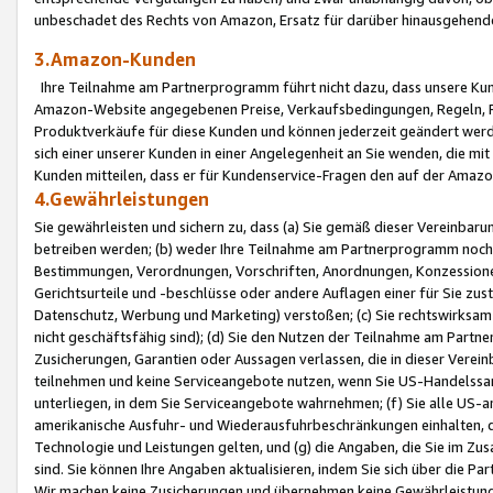
unbeschadet des Rechts von Amazon, Ersatz für darüber hinausgehen
3.Amazon-Kunden
Ihre Teilnahme am Partnerprogramm führt nicht dazu, dass unsere Kun
Amazon-Website angegebenen Preise, Verkaufsbedingungen, Regeln, Ri
Produktverkäufe für diese Kunden und können jederzeit geändert werde
sich einer unserer Kunden in einer Angelegenheit an Sie wenden, die 
Kunden mitteilen, dass er für Kundenservice-Fragen den auf der Ama
4.Gewährleistungen
Sie gewährleisten und sichern zu, dass (a) Sie gemäß dieser Vereinba
betreiben werden; (b) weder Ihre Teilnahme am Partnerprogramm noch d
Bestimmungen, Verordnungen, Vorschriften, Anordnungen, Konzessionen,
Gerichtsurteile und -beschlüsse oder andere Auflagen einer für Sie zu
Datenschutz, Werbung und Marketing) verstoßen; (c) Sie rechtswirksam 
nicht geschäftsfähig sind); (d) Sie den Nutzen der Teilnahme am Partne
Zusicherungen, Garantien oder Aussagen verlassen, die in dieser Verein
teilnehmen und keine Serviceangebote nutzen, wenn Sie US-Handelssa
unterliegen, in dem Sie Serviceangebote wahrnehmen; (f) Sie alle US
amerikanische Ausfuhr- und Wiederausfuhrbeschränkungen einhalten, 
Technologie und Leistungen gelten, und (g) die Angaben, die Sie im 
sind. Sie können Ihre Angaben aktualisieren, indem Sie sich über die 
Wir machen keine Zusicherungen und übernehmen keine Gewährleistun