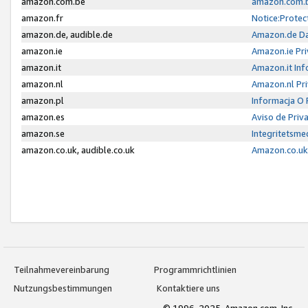
amazon.com.be
amazon.com.b
amazon.fr
Notice:Protec
amazon.de, audible.de
Amazon.de Da
amazon.ie
Amazon.ie Pri
amazon.it
Amazon.it Inf
amazon.nl
Amazon.nl Pri
amazon.pl
Informacja O
amazon.es
Aviso de Priv
amazon.se
Integritetsm
amazon.co.uk, audible.co.uk
Amazon.co.uk 
Teilnahmevereinbarung
Programmrichtlinien
Nutzungsbestimmungen
Kontaktiere uns