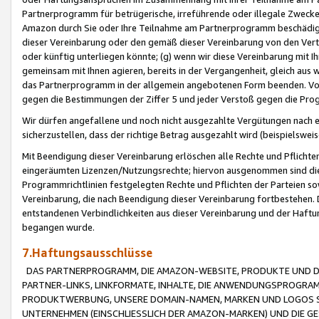
Partnerprogramm für betrügerische, irreführende oder illegale Zwecke
Amazon durch Sie oder Ihre Teilnahme am Partnerprogramm beschädig
dieser Vereinbarung oder den gemäß dieser Vereinbarung von den Vertr
oder künftig unterliegen könnte; (g) wenn wir diese Vereinbarung mit I
gemeinsam mit Ihnen agieren, bereits in der Vergangenheit, gleich aus
das Partnerprogramm in der allgemein angebotenen Form beenden. Vors
gegen die Bestimmungen der Ziffer 5 und jeder Verstoß gegen die Prog
Wir dürfen angefallene und noch nicht ausgezahlte Vergütungen nach 
sicherzustellen, dass der richtige Betrag ausgezahlt wird (beispielsw
Mit Beendigung dieser Vereinbarung erlöschen alle Rechte und Pflichte
eingeräumten Lizenzen/Nutzungsrechte; hiervon ausgenommen sind die in 
Programmrichtlinien festgelegten Rechte und Pflichten der Parteien sow
Vereinbarung, die nach Beendigung dieser Vereinbarung fortbestehen. D
entstandenen Verbindlichkeiten aus dieser Vereinbarung und der Haft
begangen wurde.
7.Haftungsausschlüsse
DAS PARTNERPROGRAMM, DIE AMAZON-WEBSITE, PRODUKTE UND DI
PARTNER-LINKS, LINKFORMATE, INHALTE, DIE ANWENDUNGSPROGR
PRODUKTWERBUNG, UNSERE DOMAIN-NAMEN, MARKEN UND LOGOS S
UNTERNEHMEN (EINSCHLIESSLICH DER AMAZON-MARKEN) UND DIE GE