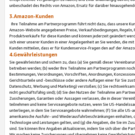
unbeschadet des Rechts von Amazon, Ersatz für darüber hinausgehen
3.Amazon-Kunden
Ihre Teilnahme am Partnerprogramm führt nicht dazu, dass unsere Kun
Amazon-Website angegebenen Preise, Verkaufsbedingungen, Regeln, Ri
Produktverkäufe für diese Kunden und können jederzeit geändert werde
sich einer unserer Kunden in einer Angelegenheit an Sie wenden, die 
Kunden mitteilen, dass er für Kundenservice-Fragen den auf der Ama
4.Gewährleistungen
Sie gewährleisten und sichern zu, dass (a) Sie gemäß dieser Vereinba
betreiben werden; (b) weder Ihre Teilnahme am Partnerprogramm noch d
Bestimmungen, Verordnungen, Vorschriften, Anordnungen, Konzessionen,
Gerichtsurteile und -beschlüsse oder andere Auflagen einer für Sie zu
Datenschutz, Werbung und Marketing) verstoßen; (c) Sie rechtswirksam 
nicht geschäftsfähig sind); (d) Sie den Nutzen der Teilnahme am Partne
Zusicherungen, Garantien oder Aussagen verlassen, die in dieser Verein
teilnehmen und keine Serviceangebote nutzen, wenn Sie US-Handelssa
unterliegen, in dem Sie Serviceangebote wahrnehmen; (f) Sie alle US
amerikanische Ausfuhr- und Wiederausfuhrbeschränkungen einhalten, 
Technologie und Leistungen gelten, und (g) die Angaben, die Sie im 
sind. Sie können Ihre Angaben aktualisieren, indem Sie sich über die 
Wir machen keine Zusicherungen und übernehmen keine Gewährleistun