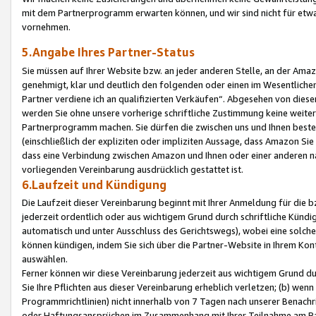
mit dem Partnerprogramm erwarten können, und wir sind nicht für etwa
vornehmen.
5.Angabe Ihres Partner-Status
Sie müssen auf Ihrer Website bzw. an jeder anderen Stelle, an der Am
genehmigt, klar und deutlich den folgenden oder einen im Wesentlichen
Partner verdiene ich an qualifizierten Verkäufen“. Abgesehen von die
werden Sie ohne unsere vorherige schriftliche Zustimmung keine weite
Partnerprogramm machen. Sie dürfen die zwischen uns und Ihnen best
(einschließlich der expliziten oder impliziten Aussage, dass Amazon Si
dass eine Verbindung zwischen Amazon und Ihnen oder einer anderen natü
vorliegenden Vereinbarung ausdrücklich gestattet ist.
6.Laufzeit und Kündigung
Die Laufzeit dieser Vereinbarung beginnt mit Ihrer Anmeldung für die 
jederzeit ordentlich oder aus wichtigem Grund durch schriftliche Kündi
automatisch und unter Ausschluss des Gerichtswegs), wobei eine solch
können kündigen, indem Sie sich über die Partner-Website in Ihrem Ko
auswählen.
Ferner können wir diese Vereinbarung jederzeit aus wichtigem Grund dur
Sie Ihre Pflichten aus dieser Vereinbarung erheblich verletzen; (b) wen
Programmrichtlinien) nicht innerhalb von 7 Tagen nach unserer Benachr
oder Haftungsansprüchen im Zusammenhang mit Ihrer Teilnahme am Pa