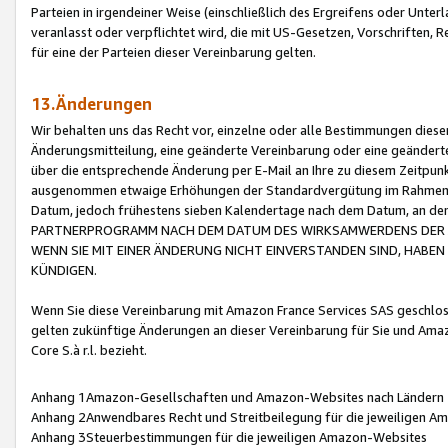
Parteien in irgendeiner Weise (einschließlich des Ergreifens oder Unt
veranlasst oder verpflichtet wird, die mit US-Gesetzen, Vorschriften,
für eine der Parteien dieser Vereinbarung gelten.
13.Änderungen
Wir behalten uns das Recht vor, einzelne oder alle Bestimmungen diese
Änderungsmitteilung, eine geänderte Vereinbarung oder eine geänderte 
über die entsprechende Änderung per E-Mail an Ihre zu diesem Zeitpun
ausgenommen etwaige Erhöhungen der Standardvergütung im Rahmen
Datum, jedoch frühestens sieben Kalendertage nach dem Datum, an de
PARTNERPROGRAMM NACH DEM DATUM DES WIRKSAMWERDENS DER Ä
WENN SIE MIT EINER ÄNDERUNG NICHT EINVERSTANDEN SIND, HABEN S
KÜNDIGEN.
Wenn Sie diese Vereinbarung mit Amazon France Services SAS geschlo
gelten zukünftige Änderungen an dieser Vereinbarung für Sie und Ama
Core S.à r.l. bezieht.
Anhang 1Amazon-Gesellschaften und Amazon-Websites nach Ländern
Anhang 2Anwendbares Recht und Streitbeilegung für die jeweiligen 
Anhang 3Steuerbestimmungen für die jeweiligen Amazon-Websites