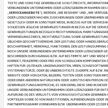
TEXTE UND SONSTIGE GEWERBLICHE SCHUTZRECHTE, INFORMATIONE
VERBUNDENEN UNTERNEHMEN ODER LIZENZGEBERN IM RAHMEN DES
„
SERVICEANGEBOTE
“), WERDEN „WIE BESEHEN“ UND „WIE VERFÜ
ODER LIZENZGEBER MACHEN ZUSICHERUNGEN ODER ÜBERNEHMEN GEW
GESETZLICH ODER IN SONSTIGER WEISE, IN BEZUG AUF DIE SERVI
SCHLIESSEN JEGLICHE GEWÄHRLEISTUNGEN IN BEZUG AUF DIE SERVI
GEWÄHRLEISTUNGEN BEZÜGLICH RECHTSMÄNGELN, MARKTGÄNGIGKEIT
VERWENDUNGSZWECK, NICHTVERLETZUNG SOWIE GEWÄHRLEISTUNGEN 
ÜBLICHEN GESCHÄFTSVERKEHR, DER LEISTUNG ODER HANDELSBRÄUCH
BESCHAFFENHEIT, MERKMALE, FUNKTIONEN, DEN LEISTUNGSUMFANG 
NOCH UNSERE VERBUNDENEN UNTERNEHMEN ODER LIZENZGEBER GEWÄ
BESCHRIEBEN DURCHGÄNGIG BZW. AUF BESTIMMTE ART UND WEISE
KORREKT, FEHLERFREI ODER FREI VON SCHÄDLICHEN KOMPONENTEN
HAFTEN FÜR: (A) FEHLER, UNGENAUIGKEITEN, VIREN, SCHADSOFTW
SYSTEMABSTÜRZE; ODER (B) UNBERECHTIGTE ZUGRIFFE AUF BZW. 
WEBSITE ODER VON DATEN, BILDERN, TEXTEN ODER SONSTIGEN INF
ODER EINER ANDEREN NATÜRLICHEN ODER JURISTISCHEN PERSON OD
GEWÄHRLEISTUNGSANSPRÜCHE, ES SEIN DENN, DIESE SIND IN DIES
UNSERE VERBUNDENEN UNTERNEHMEN ODER LIZENZGEBER FÜR EN
AUFGRUND (X) DES VERLUSTS VON VORAUSSICHTLICHEN GEWINNEN
VORTEILEN SOWIE (Y) VON INVESTITIONEN, AUFWENDUNGEN ODER VE
PARTNERPROGRAMM VORNEHMEN BZW. ÜBERNEHMEN ODER (Z) DER 