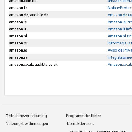
amazon.com.be
amazon.com.b
amazon.fr
Notice:Protec
amazon.de, audible.de
Amazon.de Da
amazon.ie
Amazon.ie Pri
amazon.it
Amazon.it Inf
amazon.nl
Amazon.nl Pri
amazon.pl
Informacja O
amazon.es
Aviso de Priv
amazon.se
Integritetsm
amazon.co.uk, audible.co.uk
Amazon.co.uk 
Teilnahmevereinbarung
Programmrichtlinien
Nutzungsbestimmungen
Kontaktiere uns