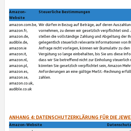
Amazon-
Steuerliche Bestimmungen
Website
amazon.com.be,
Wir dürfen in Bezug auf Beträge, auf deren Auszahlun
amazon.fr,
vornehmen, zu denen wir gesetzlich verpflichtet sind
amazon.de,
stellen die vollständige Zahlung und Abgeltung der 
audible.de,
gelegentlich steuerlich relevante Informationen von I
amazon.ie
Anfrage nicht vorlegen, können wir (kumulativ zu de
amazon.it,
Vergütung so lange einbehalten, bis Sie uns diese Inf
amazon.nl,
dass wir Sie betreffend nicht zur Einholung steuerlich 
amazon.pl,
könnten Sie gesetzlich verpflichtet sein, Amazon Meh
amazon.es,
Anforderungen an eine gültige MwSt.-Rechnung erfüllt
amazon.se,
zahlen.
amazon.co.uk,
audible.co.uk
ANHANG 4: DATENSCHUTZERKLÄRUNG FÜR DIE JEWE
Amazon-Website
Datenschutz