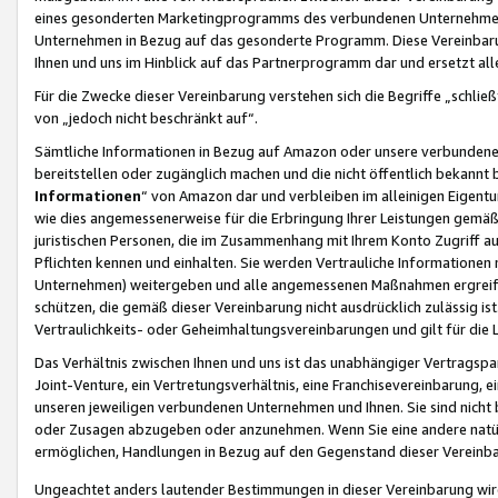
eines gesonderten Marketingprogramms des verbundenen Unternehmens
Unternehmen in Bezug auf das gesonderte Programm. Diese Vereinbarung
Ihnen und uns im Hinblick auf das Partnerprogramm dar und ersetzt al
Für die Zwecke dieser Vereinbarung verstehen sich die Begriffe „schließ
von „jedoch nicht beschränkt auf“.
Sämtliche Informationen in Bezug auf Amazon oder unsere verbunde
bereitstellen oder zugänglich machen und die nicht öffentlich bekannt bz
Informationen
“ von Amazon dar und verbleiben im alleinigen Eigent
wie dies angemessenerweise für die Erbringung Ihrer Leistungen gemäß d
juristischen Personen, die im Zusammenhang mit Ihrem Konto Zugriff au
Pflichten kennen und einhalten. Sie werden Vertrauliche Informationen 
Unternehmen) weitergeben und alle angemessenen Maßnahmen ergreifen
schützen, die gemäß dieser Vereinbarung nicht ausdrücklich zulässig is
Vertraulichkeits- oder Geheimhaltungsvereinbarungen und gilt für die
Das Verhältnis zwischen Ihnen und uns ist das unabhängiger Vertragspa
Joint-Venture, ein Vertretungsverhältnis, eine Franchisevereinbarung, 
unseren jeweiligen verbundenen Unternehmen und Ihnen. Sie sind ni
oder Zusagen abzugeben oder anzunehmen. Wenn Sie eine andere natürli
ermöglichen, Handlungen in Bezug auf den Gegenstand dieser Vereinbar
Ungeachtet anders lautender Bestimmungen in dieser Vereinbarung wird