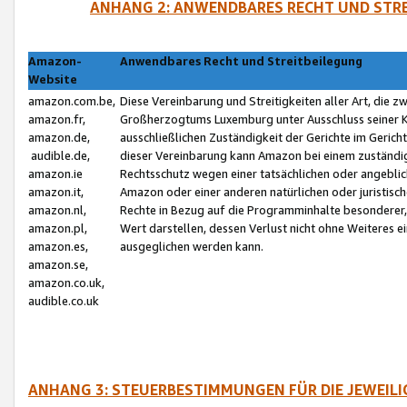
ANHANG 2: ANWENDBARES RECHT UND STRE
Amazon-
Anwendbares Recht und Streitbeilegung
Website
amazon.com.be,
Diese Vereinbarung und Streitigkeiten aller Art, die 
amazon.fr,
Großherzogtums Luxemburg unter Ausschluss seiner Kol
amazon.de,
ausschließlichen Zuständigkeit der Gerichte im Geri
audible.de,
dieser Vereinbarung kann Amazon bei einem zuständig
amazon.ie
Rechtsschutz wegen einer tatsächlichen oder angebli
amazon.it,
Amazon oder einer anderen natürlichen oder juristisc
amazon.nl,
Rechte in Bezug auf die Programminhalte besonderer,
amazon.pl,
Wert darstellen, dessen Verlust nicht ohne Weiteres e
amazon.es,
ausgeglichen werden kann.
amazon.se,
amazon.co.uk,
audible.co.uk
ANHANG 3: STEUERBESTIMMUNGEN FÜR DIE JEWEIL