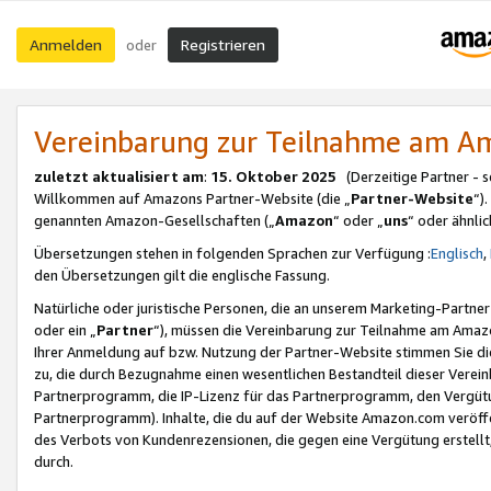
Anmelden
Registrieren
oder
Vereinbarung zur Teilnahme am 
zuletzt aktualisiert am
:
15. Oktober 2025
(Derzeitige Partner - 
Willkommen auf Amazons Partner-Website (die „
Partner-Website
“)
genannten Amazon-Gesellschaften („
Amazon
“ oder „
uns
“ oder ähnli
Übersetzungen stehen in folgenden Sprachen zur Verfügung :
Englisch
,
den Übersetzungen gilt die englische Fassung.
Natürliche oder juristische Personen, die an unserem Marketing-Partn
oder ein „
Partner
“), müssen die Vereinbarung zur Teilnahme am Ama
Ihrer Anmeldung auf bzw. Nutzung der Partner-Website stimmen Sie die
zu, die durch Bezugnahme einen wesentlichen Bestandteil dieser Verei
Partnerprogramm, die IP-Lizenz für das Partnerprogramm, den Vergütu
Partnerprogramm). Inhalte, die du auf der Website Amazon.com veröffe
des Verbots von Kundenrezensionen, die gegen eine Vergütung erstellt, 
durch.