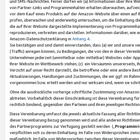
und SMS-Nachrichten. Ferner dürfen wir (a) Informationen über Ihre We
von Partner-Links und Programminhalten erhalten überwachen, aufzei
vor dem Kauf eines Produkts auf der Amazon-Website über einen auf Ih
prüfen, überwachen und anderweitig untersuchen, um die Einhaltung dies
die auf Ihrer Website dargestellte Implementierung von Programminhalt
reproduzieren, verbreiten und darstellen. Informationen darüber, wie w
Amazon-Datenschutzerklärung in
Anhang 4
.
Sie bestätigen und sind damit einverstanden, dass (a) wir und unsere 
(Traffic) anregen können, zu Bedingungen, die von den in dieser Vere
Unternehmen jederzeit (unmittelbar oder mittelbar) Websites oder Appl
Ihrer Website im Wettbewerb stehen, (c) ein Versäumnis unsererseits, I
Verzicht auf unser Recht darstellt, die betroffene oder eine andere B
Aktualisierungen, Handlungen und Zustimmungen, die wir ggf. im Rahme
vorgenommen bzw. erteilt werden und nur wirksam sind, wenn sie schri
Ohne die ausdrückliche vorherige schriftliche Zustimmung von Amazon
abtreten. Vorbehaltlich dieser Einschränkung ist diese Vereinbarung f
rechtlich bindend, gegenüber den Parteien und ihren jeweiligen Rech
Diese Vereinbarung umfasst die jeweils aktuellste Fassung aller Richtli
dieser Vereinbarung Bezug genommen wird und alle anderen Richtlinie
des Partnerprogramms zur Verfügung gestellt werden („
Programmric
verpflichten sich zu deren Einhaltung. Im Falle von Widersprüchen zwi
maßgeblich. Im Falle von Widersprüchen zwischen dieser Vereinbarun