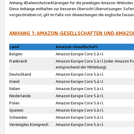
Anhang 4Datenschutzerklärungen für die jeweiligen Amazon-Websites
Diese Anhänge enthalten zur besseren Übersicht Übersetzungen. Sofe
vorgeschrieben ist, gilt im Falle von Abweichungen die englische Fass
ANHANG 1: AMAZON-GESELLSCHAFTEN UND AMAZO
Land
Amazon-Gesellschaft
Belgien
Amazon Europe Core S.à r.l.
Frankreich
Amazon Europe Core S.à r.l.(oder Amazon Fr
entsprechend der Mitteilung)
Deutschland
Amazon Europe Core S.à r.l.
Irland
Amazon Europe Core S.à r.l.
Italien
Amazon Europe Core S.à r.l.
Niederlande
Amazon Europe Core S.à r.l.
Polen
Amazon Europe Core S.à r.l.
Spanien
Amazon Europe Core S.à r.l.
Schweden
Amazon Europe Core S.à r.l.
Vereinigtes Königreich
Amazon Europe Core S.à r.l.