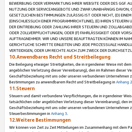
BEWERBUNG ODER VERMARKTUNG IHRER WEBSITE ODER DES GGF. AUF 
NUTZUNG DER SERVICEANGEBOTE UND ZWAR UNABHÄNGIG DAVON, O
GESETZLICHEN BESTIMMUNGEN ZULÄSSIG IST ODER NICHT, (D) EINE
(EINSCHLIESSLICH EINER PROGRAMMRICHTLINIE), (E) IHREN STEUER
DER EINTREIBUNG ODER ZAHLUNG IHRER STEUERN UND ZOLLABGAB
ODER ZOLLVERPFLICHTUNGEN, ODER (F) FAHRLÄSSIGKEIT ODER VORS
AUFTRAGNEHMER. WIR UND UNSERE BEAUFTRAGTEN KÖNNEN IM NAME
GERICHTLICHE SCHRITTE EINLEITEN UND JEDE PROZESSUALE HAND
VERTEIDIGEN, ODER UM RECHTE AUCH ZUM ZWECK DER DURCHSETZU
10.Anwendbares Recht und Streitbeilegung
Die Beilegung etwaiger Streitigkeiten, die in irgendeiner Weise mit de
angeblichen Verletzung dieser Vereinbarung), den im Rahmen dieser Ve
Geschäftsbeziehung mit uns oder unseren verbundenen Unternehmen zu
Bestimmungen zu anwendbarem Recht und Streitbeilegung in
Anhang 
11.Steuern
Steuern und damit verbundene Verpflichtungen, die in irgendeiner Wei
tatsächlichen oder angeblichen Verletzung dieser Vereinbarung), den 
Geschäftsbeziehung mit uns oder unseren verbundenen Unternehmen z
Steuerbestimmungen in
Anhang 3
.
12.Weitere Bestimmungen
Wir können von Zeit zu Zeit Mitteilungen im Zusammenhang mit dem Par