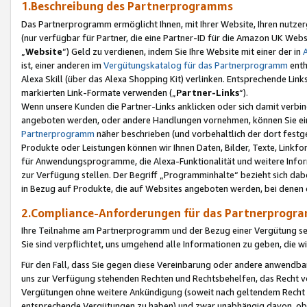
1.Beschreibung des Partnerprogramms
Das Partnerprogramm ermöglicht Ihnen, mit Ihrer Website, Ihren nutzer
(nur verfügbar für Partner, die eine Partner-ID für die Amazon UK We
„
Website
“) Geld zu verdienen, indem Sie Ihre Website mit einer der in
ist, einer anderen im
Vergütungskatalog für das Partnerprogramm
enth
Alexa Skill (über das Alexa Shopping Kit) verlinken. Entsprechende Lin
markierten Link-Formate verwenden („
Partner-Links
“).
Wenn unsere Kunden die Partner-Links anklicken oder sich damit verbi
angeboten werden, oder andere Handlungen vornehmen, können Sie eine
Partnerprogramm
näher beschrieben (und vorbehaltlich der dort festg
Produkte oder Leistungen können wir Ihnen Daten, Bilder, Texte, Linkfo
für Anwendungsprogramme, die Alexa-Funktionalität und weitere Inf
zur Verfügung stellen. Der Begriff „Programminhalte“ bezieht sich dabe
in Bezug auf Produkte, die auf Websites angeboten werden, bei denen 
2.Compliance-Anforderungen für das Partnerprog
Ihre Teilnahme am Partnerprogramm und der Bezug einer Vergütung setz
Sie sind verpflichtet, uns umgehend alle Informationen zu geben, die w
Für den Fall, dass Sie gegen diese Vereinbarung oder andere anwendba
uns zur Verfügung stehenden Rechten und Rechtsbehelfen, das Recht vo
Vergütungen ohne weitere Ankündigung (soweit nach geltendem Recht z
entsprechende Vergütungen zu haben) und zwar unabhängig davon, ob 