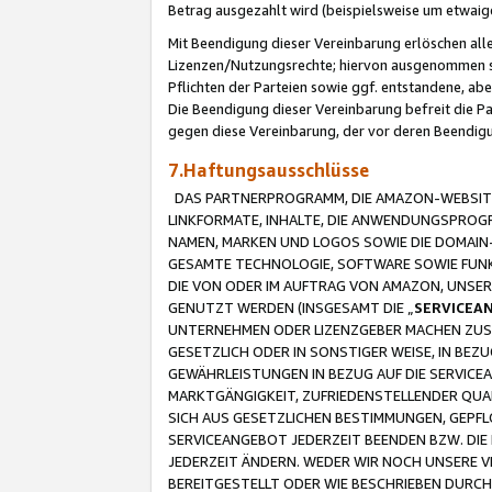
Betrag ausgezahlt wird (beispielsweise um etwai
Mit Beendigung dieser Vereinbarung erlöschen alle
Lizenzen/Nutzungsrechte; hiervon ausgenommen sind
Pflichten der Parteien sowie ggf. entstandene, ab
Die Beendigung dieser Vereinbarung befreit die P
gegen diese Vereinbarung, der vor deren Beendi
7.Haftungsausschlüsse
DAS PARTNERPROGRAMM, DIE AMAZON-WEBSITE,
LINKFORMATE, INHALTE, DIE ANWENDUNGSPRO
NAMEN, MARKEN UND LOGOS SOWIE DIE DOMAIN
GESAMTE TECHNOLOGIE, SOFTWARE SOWIE FUNKT
DIE VON ODER IM AUFTRAG VON AMAZON, UNS
GENUTZT WERDEN (INSGESAMT DIE „
SERVICEA
UNTERNEHMEN ODER LIZENZGEBER MACHEN ZUSI
GESETZLICH ODER IN SONSTIGER WEISE, IN BE
GEWÄHRLEISTUNGEN IN BEZUG AUF DIE SERVICE
MARKTGÄNGIGKEIT, ZUFRIEDENSTELLENDER QUA
SICH AUS GESETZLICHEN BESTIMMUNGEN, GEPFL
SERVICEANGEBOT JEDERZEIT BEENDEN BZW. DIE
JEDERZEIT ÄNDERN. WEDER WIR NOCH UNSERE 
BEREITGESTELLT ODER WIE BESCHRIEBEN DURC