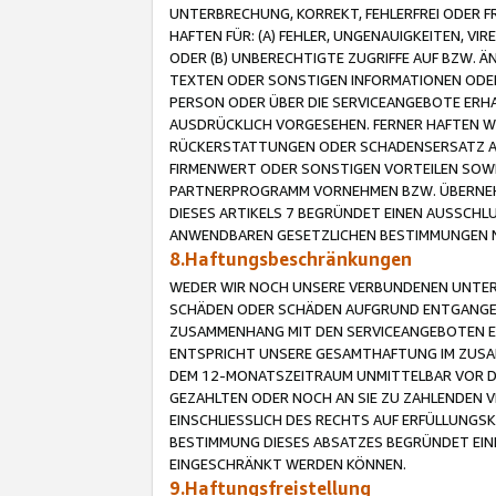
UNTERBRECHUNG, KORREKT, FEHLERFREI ODER 
HAFTEN FÜR: (A) FEHLER, UNGENAUIGKEITEN, 
ODER (B) UNBERECHTIGTE ZUGRIFFE AUF BZW. 
TEXTEN ODER SONSTIGEN INFORMATIONEN ODER 
PERSON ODER ÜBER DIE SERVICEANGEBOTE ERHA
AUSDRÜCKLICH VORGESEHEN. FERNER HAFTEN 
RÜCKERSTATTUNGEN ODER SCHADENSERSATZ AU
FIRMENWERT ODER SONSTIGEN VORTEILEN SOWIE
PARTNERPROGRAMM VORNEHMEN BZW. ÜBERNEHM
DIESES ARTIKELS 7 BEGRÜNDET EINEN AUSSCH
ANWENDBAREN GESETZLICHEN BESTIMMUNGEN 
8.Haftungsbeschränkungen
WEDER WIR NOCH UNSERE VERBUNDENEN UNTERN
SCHÄDEN ODER SCHÄDEN AUFGRUND ENTGANGENE
ZUSAMMENHANG MIT DEN SERVICEANGEBOTEN EN
ENTSPRICHT UNSERE GESAMTHAFTUNG IM ZUSAM
DEM 12-MONATSZEITRAUM UNMITTELBAR VOR DE
GEZAHLTEN ODER NOCH AN SIE ZU ZAHLENDEN V
EINSCHLIESSLICH DES RECHTS AUF ERFÜLLUNGS
BESTIMMUNG DIESES ABSATZES BEGRÜNDET EI
EINGESCHRÄNKT WERDEN KÖNNEN.
9.Haftungsfreistellung