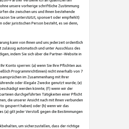
ohne unsere vorherige schriftliche Zustimmung
ürfen die zwischen uns und Ihnen bestehende
mazon Sie unterstützt, sponsert oder empfiehlt)
oder juristischen Person besteht, es sei denn,
arung kann von Ihnen und uns jederzeit ordentlich
t zulässig automatisch und unter Ausschluss des
gen, indem Sie sich über die Partner-Website in
hr Konto sperren: (a) wenn Sie Ihre Pflichten aus
eßlich Programmrichtlinien) nicht innerhalb von 7
ngsansprüchen im Zusammenhang mit Ihrer
ührende oder illegale Zwecke genutzt wurde; (e)
eschädigt werden könnte; (f) wenn wir der
rteien durchgeführten Tätigkeiten einer Pflicht
nen, die unserer Ansicht nach mit Ihnen verbunden
nto gesperrt haben) oder (h) wenn wir das
 (a) gilt jeder Verstoß gegen die Bestimmungen
ehalten, um sicherzustellen, dass der richtige