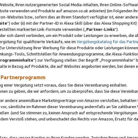
ebsite, Ihren nutzergenerierten Social Media-Inhalten, Ihren Online-Softwar
ebsite verwenden und Produkte auf amazon.co.uk anbieten) (im Folgenden Ihr
-Websites bzw., sofern dies an Ihrem Standort verfügbar ist, einer ander
ite
“) oder (ii) mit der Partner-ID in Alexa Skill (über das Alexa Shopping Ki
estellten markierten Link-Formate verwenden („
Partner-Links
“).
oder sich damit verbinden, um ein Produkt oder Leistungen zu erwerben, di
gütung für qualifizierte Verkäufe, wie im
Vergütungskatalog für das Part
Zur Unterstützung Ihrer Werbung für diese Produkte oder Leistungen können w
linkungs-Tools, Schnittstellen für Anwendungsprogramme, die Alexa-Funktion
Programminhalte
“) zur Verfügung stellen. Der Begriff „Programminhalte“ be
halte in Bezug auf Produkte, die auf Websites angeboten werden, bei denen 
as Partnerprogramm
einer Vergütung setzt voraus, dass Sie diese Vereinbarung einhalten.
ionen zu geben, die wir anfordern, um zu überprüfen, dass Sie diese Vereinba
oder andere anwendbare Marketingverträge von Amazon verstoßen, behalten w
 vor, sämtliche im Rahmen dieser Vereinbarung andernfalls an Sie zahlbare
tellen (und Sie stimmen zu, keinen Anspruch auf entsprechende Vergütungen
 dem Verstoß stehen, und unbeschadet des Rechts von Amazon, Ersatz für 
azu, dass unsere Kunden zu Ihren Kunden werden. Zwischen Ihnen und Amaz