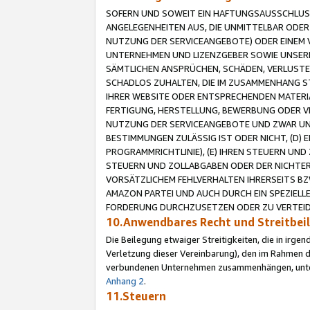
SOFERN UND SOWEIT EIN HAFTUNGSAUSSCHLUSS
ANGELEGENHEITEN AUS, DIE UNMITTELBAR ODER 
NUTZUNG DER SERVICEANGEBOTE) ODER EINEM V
UNTERNEHMEN UND LIZENZGEBER SOWIE UNSERE 
SÄMTLICHEN ANSPRÜCHEN, SCHÄDEN, VERLUSTE
SCHADLOS ZUHALTEN, DIE IM ZUSAMMENHANG STE
IHRER WEBSITE ODER ENTSPRECHENDEN MATERIA
FERTIGUNG, HERSTELLUNG, BEWERBUNG ODER VE
NUTZUNG DER SERVICEANGEBOTE UND ZWAR UN
BESTIMMUNGEN ZULÄSSIG IST ODER NICHT, (D) 
PROGRAMMRICHTLINIE), (E) IHREN STEUERN UN
STEUERN UND ZOLLABGABEN ODER DER NICHTER
VORSÄTZLICHEM FEHLVERHALTEN IHRERSEITS BZ
AMAZON PARTEI UND AUCH DURCH EIN SPEZIELL
FORDERUNG DURCHZUSETZEN ODER ZU VERTEIDI
10.Anwendbares Recht und Streitbe
Die Beilegung etwaiger Streitigkeiten, die in irg
Verletzung dieser Vereinbarung), den im Rahmen d
verbundenen Unternehmen zusammenhängen, unterl
Anhang 2
.
11.Steuern