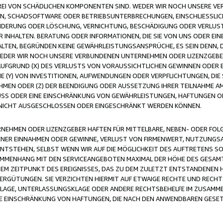
FREI VON SCHÄDLICHEN KOMPONENTEN SIND. WEDER WIR NOCH UNSERE 
VIREN, SCHADSOFTWARE ODER BETRIEBSUNTERBRECHUNGEN, EINSCHLIESSL
ÄNDERUNG ODER LÖSCHUNG, VERNICHTUNG, BESCHÄDIGUNG ODER VERLUST 
INHALTEN. BERATUNG ODER INFORMATIONEN, DIE SIE VON UNS ODER EIN
LTEN, BEGRÜNDEN KEINE GEWÄHRLEISTUNGSANSPRÜCHE, ES SEIN DENN, DI
WEDER WIR NOCH UNSERE VERBUNDENEN UNTERNEHMEN ODER LIZENZGEBE
FGRUND (X) DES VERLUSTS VON VORAUSSICHTLICHEN GEWINNEN ODER 
 (Y) VON INVESTITIONEN, AUFWENDUNGEN ODER VERPFLICHTUNGEN, DIE 
EN ODER (Z) DER BEENDIGUNG ODER AUSSETZUNG IHRER TEILNAHME A
LUSS ODER EINE EINSCHRÄNKUNG VON GEWÄHRLEISTUNGEN, HAFTUNGEN O
NICHT AUSGESCHLOSSEN ODER EINGESCHRÄNKT WERDEN KÖNNEN.
EHMEN ODER LIZENZGEBER HAFTEN FÜR MITTELBARE, NEBEN- ODER FOL
R EINNAHMEN ODER GEWINNE, VERLUST VON FIRMENWERT, NUTZUNGSAU
TSTEHEN, SELBST WENN WIR AUF DIE MÖGLICHKEIT DES AUFTRETENS S
MENHANG MIT DEN SERVICEANGEBOTEN MAXIMAL DER HÖHE DES GESAMT
M ZEITPUNKT DES EREIGNISSES, DAS ZU DEM ZULETZT ENTSTANDENEN 
ERGÜTUNGEN. SIE VERZICHTEN HIERMIT AUF ETWAIGE RECHTE UND RECHT
KLAGE, UNTERLASSUNGSKLAGE ODER ANDERE RECHTSBEHELFE IM ZUSAMME
NE EINSCHRÄNKUNG VON HAFTUNGEN, DIE NACH DEN ANWENDBAREN GESE