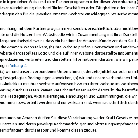
e in irgendeiner Weise mit dem Partnerprogramm oder dieser Vereinbarung (ei
ieser Vereinbarung durchgeführten Geschäften oder Tätigkeiten oder Ihrer 
liegen den für die jeweilige Amazon-Website einschlägigen Steuerbestim
mmenhang mit dem Partnerprogramm versenden, einschließlich, aber nicht be
site und die Nutzer Ihrer Website, die wir im Zusammenhang mit Ihrer Darst
itergeben (beispielsweise dass ein bestimmter Amazon-Kunde vor dem Kauf
uf die Amazon-Website kam, (b) Ihre Website prüfen, überwachen und anderwei
r Website dargestelltes Logo und die auf Ihrer Website dargestellte Impleme
reproduzieren, verbreiten und darstellen. Informationen darüber, wie wir per
ng in
Anhang 4
.
 (a) wir und unsere verbundenen Unternehmen jederzeit (mittelbar oder unmit
ng festgelegten Bedingungen abweichen, (b) wir und unsere verbundenen Unte
 Ähnlichkeit mit Ihrer Website aufweisen bzw. mit Ihrer Website im Wettbewer
barung durchzusetzen, keinen Verzicht auf unser Recht darstellt, die betrof
liche Festlegungen, Aktualisierungen, Handlungen und Zustimmungen, die wi
enommen bzw. erteilt werden und nur wirksam sind, wenn sie schriftlich dur
stimmung von Amazon dürfen Sie diese Vereinbarung weder Kraft Gesetzes no
die Parteien und deren jeweilige Rechtsnachfolger und Abtretungsempfänger 
ngsempfängern durchsetzbar und kommt diesen zugute.