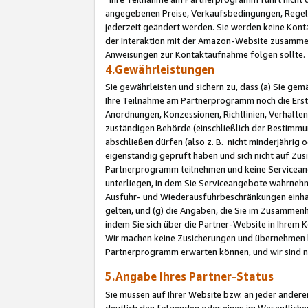
angegebenen Preise, Verkaufsbedingungen, Regeln
jederzeit geändert werden. Sie werden keine Konta
der Interaktion mit der Amazon-Website zusamme
Anweisungen zur Kontaktaufnahme folgen sollte.
4.Gewährleistungen
Sie gewährleisten und sichern zu, dass (a) Sie g
Ihre Teilnahme am Partnerprogramm noch die Erst
Anordnungen, Konzessionen, Richtlinien, Verhalten
zuständigen Behörde (einschließlich der Bestimmu
abschließen dürfen (also z. B. nicht minderjährig
eigenständig geprüft haben und sich nicht auf Zusi
Partnerprogramm teilnehmen und keine Servicean
unterliegen, in dem Sie Serviceangebote wahrneh
Ausfuhr- und Wiederausfuhrbeschränkungen einhal
gelten, und (g) die Angaben, die Sie im Zusammen
indem Sie sich über die Partner-Website in Ihrem
Wir machen keine Zusicherungen und übernehmen 
Partnerprogramm erwarten können, und wir sind n
5.Angabe Ihres Partner-Status
Sie müssen auf Ihrer Website bzw. an jeder ander
deutlich den folgenden oder einen im Wesentlichen