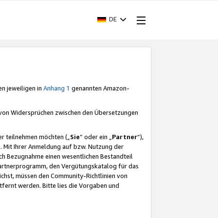
DE
en jeweiligen in
Anhang 1
genannten Amazon-
e von Widersprüchen zwischen den Übersetzungen
er teilnehmen möchten („
Sie
“ oder ein „
Partner
“),
. Mit Ihrer Anmeldung auf bzw. Nutzung der
durch Bezugnahme einen wesentlichen Bestandteil
 Partnerprogramm, den Vergütungskatalog für das
ichst, müssen den Community-Richtlinien von
fernt werden. Bitte lies die Vorgaben und