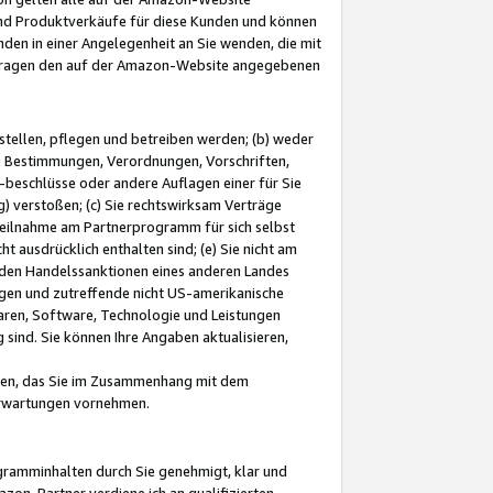
und Produktverkäufe für diese Kunden und können
nden in einer Angelegenheit an Sie wenden, die mit
e-Fragen den auf der Amazon-Website angegebenen
stellen, pflegen und betreiben werden; (b) weder
e Bestimmungen, Verordnungen, Vorschriften,
-beschlüsse oder andere Auflagen einer für Sie
 verstoßen; (c) Sie rechtswirksam Verträge
r Teilnahme am Partnerprogramm für sich selbst
t ausdrücklich enthalten sind; (e) Sie nicht am
den Handelssanktionen eines anderen Landes
gen und zutreffende nicht US-amerikanische
ren, Software, Technologie und Leistungen
sind. Sie können Ihre Angaben aktualisieren,
men, das Sie im Zusammenhang mit dem
 Erwartungen vornehmen.
ogramminhalten durch Sie genehmigt, klar und
zon-Partner verdiene ich an qualifizierten