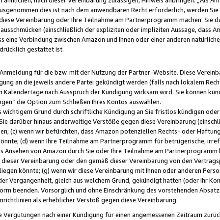
usgenommen dies ist nach dem anwendbaren Recht erforderlich, werden Sie 
f diese Vereinbarung oder Ihre Teilnahme am Partnerprogramm machen. Sie d
usschmücken (einschließlich der expliziten oder impliziten Aussage, dass A
 eine Verbindung zwischen Amazon und Ihnen oder einer anderen natürlichen 
rücklich gestattet ist.
r Anmeldung für die bzw. mit der Nutzung der Partner-Website. Diese Vereinb
gung an die jeweils andere Partei gekündigt werden (falls nach lokalem Rech
n Kalendertage nach Ausspruch der Kündigung wirksam wird. Sie können kündi
ngen“ die Option zum Schließen Ihres Kontos auswählen.
 wichtigem Grund durch schriftliche Kündigung an Sie fristlos kündigen oder I
 Sie darüber hinaus anderweitige Verstöße gegen diese Vereinbarung (einschli
ben; (c) wenn wir befürchten, dass Amazon potenziellen Rechts- oder Haftu
nnte; (d) wenn Ihre Teilnahme am Partnerprogramm für betrügerische, irref
das Ansehen von Amazon durch Sie oder Ihre Teilnahme am Partnerprogramm b
ieser Vereinbarung oder den gemäß dieser Vereinbarung von den Vertragspa
liegen könnte; (g) wenn wir diese Vereinbarung mit Ihnen oder anderen Perso
 der Vergangenheit, gleich aus welchem Grund, gekündigt hatten (oder Ihr Ko
rm beenden. Vorsorglich und ohne Einschränkung des vorstehenden Absatzes
richtlinien als erheblicher Verstoß gegen diese Vereinbarung.
e Vergütungen nach einer Kündigung für einen angemessenen Zeitraum zurückb