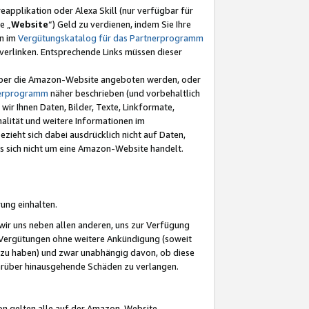
eapplikation oder Alexa Skill (nur verfügbar für
e „
Website
“) Geld zu verdienen, indem Sie Ihre
en im
Vergütungskatalog für das Partnerprogramm
t) verlinken. Entsprechende Links müssen dieser
e über die Amazon-Website angeboten werden, oder
nerprogramm
näher beschrieben (und vorbehaltlich
ir Ihnen Daten, Bilder, Texte, Linkformate,
alität und weitere Informationen im
zieht sich dabei ausdrücklich nicht auf Daten,
es sich nicht um eine Amazon-Website handelt.
rung einhalten.
ir uns neben allen anderen, uns zur Verfügung
n Vergütungen ohne weitere Ankündigung (soweit
 zu haben) und zwar unabhängig davon, ob diese
darüber hinausgehende Schäden zu verlangen.
on gelten alle auf der Amazon-Website