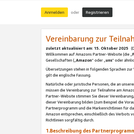
Anmelden
Registrieren
oder
Vereinbarung zur Teil
zuletzt aktualisiert am
:
15. Oktober 2025
(De
Willkommen auf Amazons Partner-Website (die „
Gesellschaften („
Amazon
“ oder „
uns
“ oder ähnl
Übersetzungen stehen in folgenden Sprachen zur 
gilt die englische Fassung.
Natürliche oder juristische Personen, die an uns
müssen die Vereinbarung zur Teilnahme am Amaz
Partner-Website stimmen Sie dieser Vereinbarung,
dieser Vereinbarung bilden (zum Beispiel die Vo
Partnerprogramm und die Markenrichtlinien für da
Amazon entsprechen, einschließlich des Verbots vo
Richtlinien sorgfältig durch.
1.Beschreibung des Partnerprogra