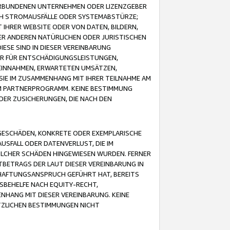
VERBUNDENEN UNTERNEHMEN ODER LIZENZGEBER
ICH STROMAUSFÄLLE ODER SYSTEMABSTÜRZE;
IHRER WEBSITE ODER VON DATEN, BILDERN,
ER ANDEREN NATÜRLICHEN ODER JURISTISCHEN
ESE SIND IN DIESER VEREINBARUNG
R FÜR ENTSCHÄDIGUNGSLEISTUNGEN,
EINNAHMEN, ERWARTETEN UMSÄTZEN,
SIE IM ZUSAMMENHANG MIT IHRER TEILNAHME AM
M PARTNERPROGRAMM. KEINE BESTIMMUNG
DER ZUSICHERUNGEN, DIE NACH DEN
GESCHÄDEN, KONKRETE ODER EXEMPLARISCHE
SFALL ODER DATENVERLUST, DIE IM
OLCHER SCHÄDEN HINGEWIESEN WURDEN. FERNER
BETRAGS DER LAUT DIESER VEREINBARUNG IN
HAFTUNGSANSPRUCH GEFÜHRT HAT, BEREITS
SBEHELFE NACH EQUITY-RECHT,
NHANG MIT DIESER VEREINBARUNG. KEINE
TZLICHEN BESTIMMUNGEN NICHT