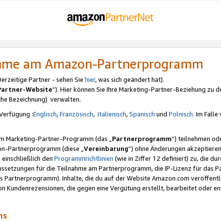
nahme am Amazon-Partnerprogramm
rzeitige Partner - sehen Sie
hier
, was sich geändert hat).
Partner-Website
“). Hier können Sie Ihre Marketing-Partner-Beziehung zu d
iche Bezeichnung) verwalten.
Verfügung :
Englisch
,
Französisch
,
Italienisch
,
Spanisch
und
Polnisch
. Im Fall
erem Marketing-Partner-Programm (das „
Partnerprogramm
“) teilnehmen od
on-Partnerprogramm (diese „
Vereinbarung
“) ohne Änderungen akzeptieren
 einschließlich den
Programmrichtlinien
(wie in Ziffer 12 definiert) zu, die 
raussetzungen für die Teilnahme am Partnerprogramm, die IP-Lizenz für das
s Partnerprogramm). Inhalte, die du auf der Website Amazon.com veröffentl
n Kundenrezensionen, die gegen eine Vergütung erstellt, bearbeitet oder ent
mms