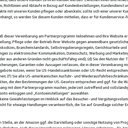
, Richtlinien und Abläufe in Bezug auf Kundenbestellungen, Kundendienst 
kte mit unseren Kunden pflegen oder abwickeln; sollte sich einer unserer Ku
nhängt, so werden Sie diesem Kunden mitteilen, dass er für Kundenservic
emäß dieser Vereinbarung am Partnerprogramm teilnehmen und Ihre Website er
ellung, Pflege oder der Betrieb Ihrer Website gegen anwendbare gesetzlich
skodizes, Branchenstandards, Selbstregulierungsregeln, Gerichtsurteile und 
ngen zu elektronischer Kommunikation, Datenschutz, Werbung und Marketing)
 oder aus anderen Gründen nicht geschäftsfähig sind); (d) Sie den Nutzen de
cherungen, Garantien oder Aussagen verlassen, die in dieser Vereinbarung nich
gebote nutzen, wenn Sie US-Handelssanktionen oder US-Recht entsprechen
men; (f) Sie alle US-amerikanischen Ausfuhr- und Wiederausfuhrbeschränkun
ten, die den Bestimmungen der US-Gesetze entsprechen und ggf. für die Wa
hang mit dem Partnerprogramm machen, jederzeit zutreffend und vollständig 
 Konto einloggen und „Kontoeinstellungen“ auswählen.
keine Gewährleistungen im Hinblick auf das Besucher- und Vergütungsvolu
icht für etwaige Handlungen verantwortlich, die Sie auf Grundlage solcher
en Stelle, an der Amazon ggf. die Darstellung oder sonstige Nutzung von Pr
 ähnlichen, nach dieser Vereinbarung zulässigen, Hinweis anbringen: „Als Ama