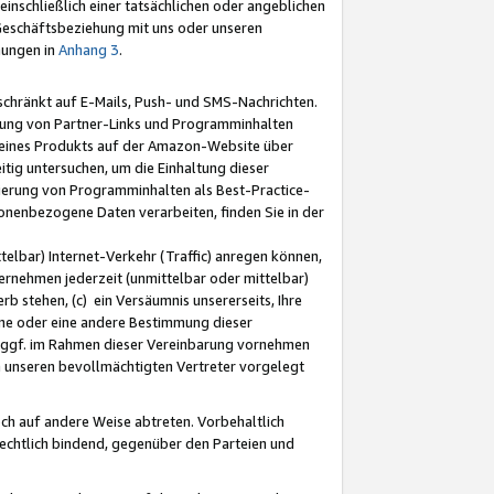
nschließlich einer tatsächlichen oder angeblichen
Geschäftsbeziehung mit uns oder unseren
mungen in
Anhang 3
.
schränkt auf E-Mails, Push- und SMS-Nachrichten.
ellung von Partner-Links und Programminhalten
 eines Produkts auf der Amazon-Website über
tig untersuchen, um die Einhaltung dieser
ntierung von Programminhalten als Best-Practice-
sonenbezogene Daten verarbeiten, finden Sie in der
telbar) Internet-Verkehr (Traffic) anregen können,
rnehmen jederzeit (unmittelbar oder mittelbar)
b stehen, (c) ein Versäumnis unsererseits, Ihre
fene oder eine andere Bestimmung dieser
r ggf. im Rahmen dieser Vereinbarung vornehmen
ch unseren bevollmächtigten Vertreter vorgelegt
ch auf andere Weise abtreten. Vorbehaltlich
rechtlich bindend, gegenüber den Parteien und