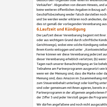
Verkäufen“. Abgesehen von diesem Hinweis, und a
keine weiteren öffentlichen Angaben in Bezug au
Geschäftsbeziehung weder falsch darstellen noch a
und Sie werden weder erklären noch andeuten, dass
dies ist gemäß der vorliegenden Vereinbarung ausd
6.Laufzeit und Kündigung
Die Laufzeit dieser Vereinbarung beginnt mit Ihre
oder aus wichtigem Grund durch schriftliche Kündi
Gerichtswegs), wobei eine solche Kündigung siebe
Ihrem Konto einloggen und unter „Kontoeinstellu
Ferner können wir diese Vereinbarung jederzeit aus
dieser Vereinbarung erheblich verletzen; (b) wenn
Tagen nach unserer Benachrichtigung an Sie behe
Teilnahme am Partnerprogramm ausgesetzt sein kö
wenn wir der Meinung sind, dass die Marke oder 
Meinung sind, dass Amazon im Zusammenhang mit d
zum Steuereinbehalt unterliegt oder künftig unter
sind oder gemeinsam mit Ihnen agieren, bereits in
Partnerprogramm in der allgemein angebotenen Fo
der Ziffer 5 und jeder Verstoß gegen die Programm
Wir dürfen angefallene und noch nicht ausgezahlt