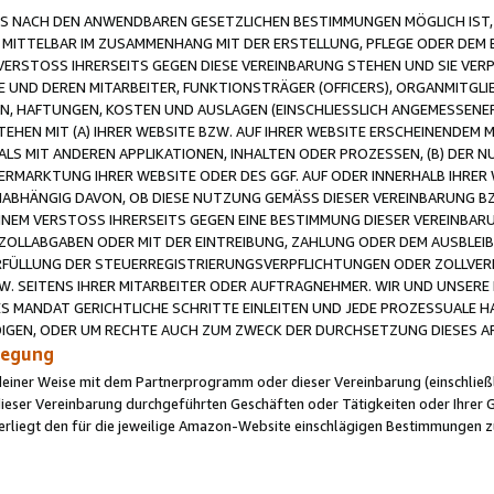
 NACH DEN ANWENDBAREN GESETZLICHEN BESTIMMUNGEN MÖGLICH IST, S
MITTELBAR IM ZUSAMMENHANG MIT DER ERSTELLUNG, PFLEGE ODER DEM BE
ERSTOSS IHRERSEITS GEGEN DIESE VEREINBARUNG STEHEN UND SIE VERP
UND DEREN MITARBEITER, FUNKTIONSTRÄGER (OFFICERS), ORGANMITGLI
N, HAFTUNGEN, KOSTEN UND AUSLAGEN (EINSCHLIESSLICH ANGEMESSENE
HEN MIT (A) IHRER WEBSITE BZW. AUF IHRER WEBSITE ERSCHEINENDEM M
LS MIT ANDEREN APPLIKATIONEN, INHALTEN ODER PROZESSEN, (B) DER 
RMARKTUNG IHRER WEBSITE ODER DES GGF. AUF ODER INNERHALB IHRER W
ABHÄNGIG DAVON, OB DIESE NUTZUNG GEMÄSS DIESER VEREINBARUNG B
EINEM VERSTOSS IHRERSEITS GEGEN EINE BESTIMMUNG DIESER VEREINBARU
D ZOLLABGABEN ODER MIT DER EINTREIBUNG, ZAHLUNG ODER DEM AUSBLEI
FÜLLUNG DER STEUERREGISTRIERUNGSVERPFLICHTUNGEN ODER ZOLLVERPF
W. SEITENS IHRER MITARBEITER ODER AUFTRAGNEHMER. WIR UND UNSERE
ES MANDAT GERICHTLICHE SCHRITTE EINLEITEN UND JEDE PROZESSUALE 
GEN, ODER UM RECHTE AUCH ZUM ZWECK DER DURCHSETZUNG DIESES AR
ilegung
endeiner Weise mit dem Partnerprogramm oder dieser Vereinbarung (einschließl
ieser Vereinbarung durchgeführten Geschäften oder Tätigkeiten oder Ihrer 
iegt den für die jeweilige Amazon-Website einschlägigen Bestimmungen z