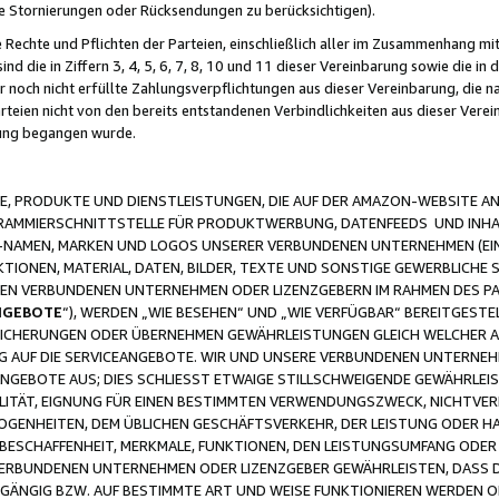
ge Stornierungen oder Rücksendungen zu berücksichtigen).
 Rechte und Pflichten der Parteien, einschließlich aller im Zusammenhang m
 die in Ziffern 3, 4, 5, 6, 7, 8, 10 und 11 dieser Vereinbarung sowie die in
er noch nicht erfüllte Zahlungsverpflichtungen aus dieser Vereinbarung, die
arteien nicht von den bereits entstandenen Verbindlichkeiten aus dieser Ver
gung begangen wurde.
 PRODUKTE UND DIENSTLEISTUNGEN, DIE AUF DER AMAZON-WEBSITE AN
GRAMMIERSCHNITTSTELLE FÜR PRODUKTWERBUNG, DATENFEEDS UND INH
-NAMEN, MARKEN UND LOGOS UNSERER VERBUNDENEN UNTERNEHMEN (EIN
IONEN, MATERIAL, DATEN, BILDER, TEXTE UND SONSTIGE GEWERBLICHE 
EREN VERBUNDENEN UNTERNEHMEN ODER LIZENZGEBERN IM RAHMEN DES 
NGEBOTE
“), WERDEN „WIE BESEHEN“ UND „WIE VERFÜGBAR“ BEREITGEST
CHERUNGEN ODER ÜBERNEHMEN GEWÄHRLEISTUNGEN GLEICH WELCHER AR
ZUG AUF DIE SERVICEANGEBOTE. WIR UND UNSERE VERBUNDENEN UNTERNEH
ANGEBOTE AUS; DIES SCHLIESST ETWAIGE STILLSCHWEIGENDE GEWÄHRLE
LITÄT, EIGNUNG FÜR EINEN BESTIMMTEN VERWENDUNGSZWECK, NICHTVER
OGENHEITEN, DEM ÜBLICHEN GESCHÄFTSVERKEHR, DER LEISTUNG ODER H
 BESCHAFFENHEIT, MERKMALE, FUNKTIONEN, DEN LEISTUNGSUMFANG ODER
VERBUNDENEN UNTERNEHMEN ODER LIZENZGEBER GEWÄHRLEISTEN, DASS D
HGÄNGIG BZW. AUF BESTIMMTE ART UND WEISE FUNKTIONIEREN WERDEN 