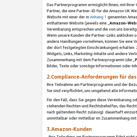
Das Partnerprogramm ermöglicht Ihnen, mit Ihrer W
Partner, die eine Partner-ID für die Amazon UK W
Website mit einer der in
Anhang 1
genannten Amazon
enthaltenen Website (jeweils eine „
Amazon-Webs
Vereinbarung entsprechen und die von uns bereitg
Wenn unsere Kunden die Partner-Links anklicken 
andere Handlungen vornehmen, können Sie eine Ver
der dort festgelegten Einschränkungen) erhalten. 
Widgets, Links, Marketing-Inhalte und andere Ver
Zusammenhang mit dem Partnerprogramm (die „
Bilder, Texte oder sonstige Informationen oder In
2.Compliance-Anforderungen für d
Ihre Teilnahme am Partnerprogramm und der Bezug 
Sie sind verpflichtet, uns umgehend alle Informat
Für den Fall, dass Sie gegen diese Vereinbarung 
stehenden Rechten und Rechtsbehelfen, das Recht
nach geltendem Recht zulässig) dauerhaft einzus
unmittelbar oder mittelbar im Zusammenhang mit
3.Amazon-Kunden
Ihre Teilnahme am Partnerprogramm führt nicht d