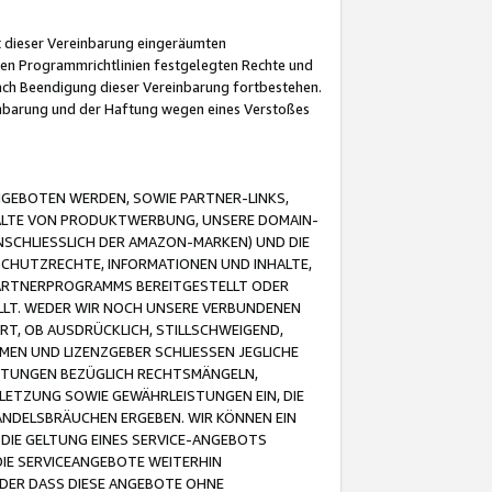
it dieser Vereinbarung eingeräumten
 den Programmrichtlinien festgelegten Rechte und
 nach Beendigung dieser Vereinbarung fortbestehen.
einbarung und der Haftung wegen eines Verstoßes
GEBOTEN WERDEN, SOWIE PARTNER-LINKS,
ALTE VON PRODUKTWERBUNG, UNSERE DOMAIN-
SCHLIESSLICH DER AMAZON-MARKEN) UND DIE
SCHUTZRECHTE, INFORMATIONEN UND INHALTE,
PARTNERPROGRAMMS BEREITGESTELLT ODER
ELLT. WEDER WIR NOCH UNSERE VERBUNDENEN
T, OB AUSDRÜCKLICH, STILLSCHWEIGEND,
MEN UND LIZENZGEBER SCHLIESSEN JEGLICHE
ISTUNGEN BEZÜGLICH RECHTSMÄNGELN,
LETZUNG SOWIE GEWÄHRLEISTUNGEN EIN, DIE
ANDELSBRÄUCHEN ERGEBEN. WIR KÖNNEN EIN
 DIE GELTUNG EINES SERVICE-ANGEBOTS
IE SERVICEANGEBOTE WEITERHIN
ODER DASS DIESE ANGEBOTE OHNE