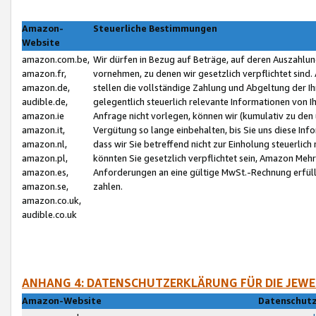
Amazon-
Steuerliche Bestimmungen
Website
amazon.com.be,
Wir dürfen in Bezug auf Beträge, auf deren Auszahlun
amazon.fr,
vornehmen, zu denen wir gesetzlich verpflichtet sind
amazon.de,
stellen die vollständige Zahlung und Abgeltung der 
audible.de,
gelegentlich steuerlich relevante Informationen von I
amazon.ie
Anfrage nicht vorlegen, können wir (kumulativ zu de
amazon.it,
Vergütung so lange einbehalten, bis Sie uns diese Inf
amazon.nl,
dass wir Sie betreffend nicht zur Einholung steuerlich 
amazon.pl,
könnten Sie gesetzlich verpflichtet sein, Amazon Meh
amazon.es,
Anforderungen an eine gültige MwSt.-Rechnung erfüllt
amazon.se,
zahlen.
amazon.co.uk,
audible.co.uk
ANHANG 4: DATENSCHUTZERKLÄRUNG FÜR DIE JEWE
Amazon-Website
Datenschutz