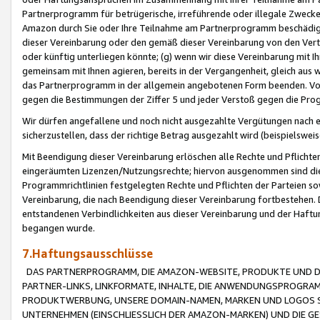
Partnerprogramm für betrügerische, irreführende oder illegale Zwecke
Amazon durch Sie oder Ihre Teilnahme am Partnerprogramm beschädig
dieser Vereinbarung oder den gemäß dieser Vereinbarung von den Vertr
oder künftig unterliegen könnte; (g) wenn wir diese Vereinbarung mit I
gemeinsam mit Ihnen agieren, bereits in der Vergangenheit, gleich aus
das Partnerprogramm in der allgemein angebotenen Form beenden. Vors
gegen die Bestimmungen der Ziffer 5 und jeder Verstoß gegen die Prog
Wir dürfen angefallene und noch nicht ausgezahlte Vergütungen nach 
sicherzustellen, dass der richtige Betrag ausgezahlt wird (beispielsw
Mit Beendigung dieser Vereinbarung erlöschen alle Rechte und Pflichte
eingeräumten Lizenzen/Nutzungsrechte; hiervon ausgenommen sind die in 
Programmrichtlinien festgelegten Rechte und Pflichten der Parteien sow
Vereinbarung, die nach Beendigung dieser Vereinbarung fortbestehen. D
entstandenen Verbindlichkeiten aus dieser Vereinbarung und der Haft
begangen wurde.
7.Haftungsausschlüsse
DAS PARTNERPROGRAMM, DIE AMAZON-WEBSITE, PRODUKTE UND DI
PARTNER-LINKS, LINKFORMATE, INHALTE, DIE ANWENDUNGSPROGR
PRODUKTWERBUNG, UNSERE DOMAIN-NAMEN, MARKEN UND LOGOS S
UNTERNEHMEN (EINSCHLIESSLICH DER AMAZON-MARKEN) UND DIE GE