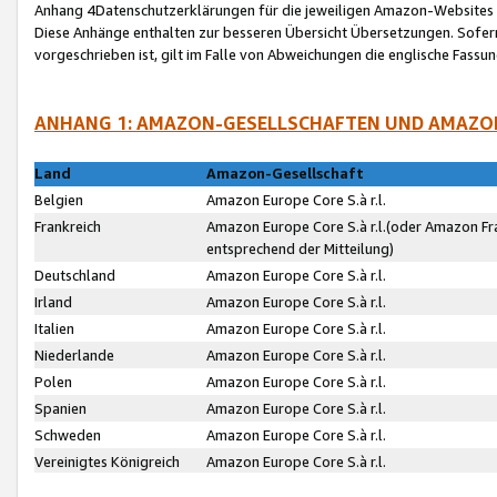
Anhang 4Datenschutzerklärungen für die jeweiligen Amazon-Websites
Diese Anhänge enthalten zur besseren Übersicht Übersetzungen. Sofe
vorgeschrieben ist, gilt im Falle von Abweichungen die englische Fass
ANHANG 1: AMAZON-GESELLSCHAFTEN UND AMAZO
Land
Amazon-Gesellschaft
Belgien
Amazon Europe Core S.à r.l.
Frankreich
Amazon Europe Core S.à r.l.(oder Amazon Fr
entsprechend der Mitteilung)
Deutschland
Amazon Europe Core S.à r.l.
Irland
Amazon Europe Core S.à r.l.
Italien
Amazon Europe Core S.à r.l.
Niederlande
Amazon Europe Core S.à r.l.
Polen
Amazon Europe Core S.à r.l.
Spanien
Amazon Europe Core S.à r.l.
Schweden
Amazon Europe Core S.à r.l.
Vereinigtes Königreich
Amazon Europe Core S.à r.l.