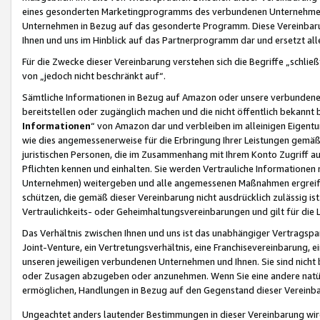
eines gesonderten Marketingprogramms des verbundenen Unternehmens
Unternehmen in Bezug auf das gesonderte Programm. Diese Vereinbarung
Ihnen und uns im Hinblick auf das Partnerprogramm dar und ersetzt al
Für die Zwecke dieser Vereinbarung verstehen sich die Begriffe „schließ
von „jedoch nicht beschränkt auf“.
Sämtliche Informationen in Bezug auf Amazon oder unsere verbunde
bereitstellen oder zugänglich machen und die nicht öffentlich bekannt bz
Informationen
“ von Amazon dar und verbleiben im alleinigen Eigent
wie dies angemessenerweise für die Erbringung Ihrer Leistungen gemäß d
juristischen Personen, die im Zusammenhang mit Ihrem Konto Zugriff au
Pflichten kennen und einhalten. Sie werden Vertrauliche Informationen 
Unternehmen) weitergeben und alle angemessenen Maßnahmen ergreifen
schützen, die gemäß dieser Vereinbarung nicht ausdrücklich zulässig is
Vertraulichkeits- oder Geheimhaltungsvereinbarungen und gilt für die
Das Verhältnis zwischen Ihnen und uns ist das unabhängiger Vertragspa
Joint-Venture, ein Vertretungsverhältnis, eine Franchisevereinbarung, 
unseren jeweiligen verbundenen Unternehmen und Ihnen. Sie sind ni
oder Zusagen abzugeben oder anzunehmen. Wenn Sie eine andere natürli
ermöglichen, Handlungen in Bezug auf den Gegenstand dieser Vereinbar
Ungeachtet anders lautender Bestimmungen in dieser Vereinbarung wird