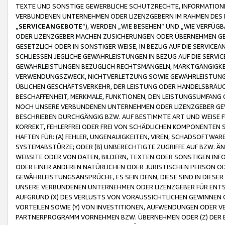
TEXTE UND SONSTIGE GEWERBLICHE SCHUTZRECHTE, INFORMATIONE
VERBUNDENEN UNTERNEHMEN ODER LIZENZGEBERN IM RAHMEN DES
„
SERVICEANGEBOTE
“), WERDEN „WIE BESEHEN“ UND „WIE VERFÜ
ODER LIZENZGEBER MACHEN ZUSICHERUNGEN ODER ÜBERNEHMEN GEW
GESETZLICH ODER IN SONSTIGER WEISE, IN BEZUG AUF DIE SERVI
SCHLIESSEN JEGLICHE GEWÄHRLEISTUNGEN IN BEZUG AUF DIE SERVI
GEWÄHRLEISTUNGEN BEZÜGLICH RECHTSMÄNGELN, MARKTGÄNGIGKEIT
VERWENDUNGSZWECK, NICHTVERLETZUNG SOWIE GEWÄHRLEISTUNGEN 
ÜBLICHEN GESCHÄFTSVERKEHR, DER LEISTUNG ODER HANDELSBRÄUCH
BESCHAFFENHEIT, MERKMALE, FUNKTIONEN, DEN LEISTUNGSUMFANG 
NOCH UNSERE VERBUNDENEN UNTERNEHMEN ODER LIZENZGEBER GEWÄ
BESCHRIEBEN DURCHGÄNGIG BZW. AUF BESTIMMTE ART UND WEISE
KORREKT, FEHLERFREI ODER FREI VON SCHÄDLICHEN KOMPONENTEN
HAFTEN FÜR: (A) FEHLER, UNGENAUIGKEITEN, VIREN, SCHADSOFTW
SYSTEMABSTÜRZE; ODER (B) UNBERECHTIGTE ZUGRIFFE AUF BZW. 
WEBSITE ODER VON DATEN, BILDERN, TEXTEN ODER SONSTIGEN INF
ODER EINER ANDEREN NATÜRLICHEN ODER JURISTISCHEN PERSON OD
GEWÄHRLEISTUNGSANSPRÜCHE, ES SEIN DENN, DIESE SIND IN DIES
UNSERE VERBUNDENEN UNTERNEHMEN ODER LIZENZGEBER FÜR EN
AUFGRUND (X) DES VERLUSTS VON VORAUSSICHTLICHEN GEWINNEN
VORTEILEN SOWIE (Y) VON INVESTITIONEN, AUFWENDUNGEN ODER VE
PARTNERPROGRAMM VORNEHMEN BZW. ÜBERNEHMEN ODER (Z) DER 