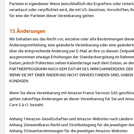
Parteien in irgendeiner Weise (einschließlich des Ergreifens oder Unt
veranlasst oder verpflichtet wird, die mit US-Gesetzen, Vorschriften,
für eine der Parteien dieser Vereinbarung gelten.
13.Änderungen
Wir behalten uns das Recht vor, einzelne oder alle Bestimmungen diese
Änderungsmitteilung, eine geänderte Vereinbarung oder eine geänderte 
über die entsprechende Änderung per E-Mail an Ihre zu diesem Zeitpun
ausgenommen etwaige Erhöhungen der Standardvergütung im Rahmen
Datum, jedoch frühestens sieben Kalendertage nach dem Datum, an de
PARTNERPROGRAMM NACH DEM DATUM DES WIRKSAMWERDENS DER Ä
WENN SIE MIT EINER ÄNDERUNG NICHT EINVERSTANDEN SIND, HABEN S
KÜNDIGEN.
Wenn Sie diese Vereinbarung mit Amazon France Services SAS geschlo
gelten zukünftige Änderungen an dieser Vereinbarung für Sie und Ama
Core S.à r.l. bezieht.
Anhang 1Amazon-Gesellschaften und Amazon-Websites nach Ländern
Anhang 2Anwendbares Recht und Streitbeilegung für die jeweiligen 
Anhang 3Steuerbestimmungen für die jeweiligen Amazon-Websites