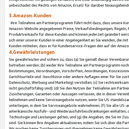
unbeschadet des Rechts von Amazon, Ersatz für darüber hinausgehen
3.Amazon-Kunden
Ihre Teilnahme am Partnerprogramm führt nicht dazu, dass unsere Kun
Amazon-Website angegebenen Preise, Verkaufsbedingungen, Regeln, Ri
Produktverkäufe für diese Kunden und können jederzeit geändert werde
sich einer unserer Kunden in einer Angelegenheit an Sie wenden, die 
Kunden mitteilen, dass er für Kundenservice-Fragen den auf der Ama
4.Gewährleistungen
Sie gewährleisten und sichern zu, dass (a) Sie gemäß dieser Vereinba
betreiben werden; (b) weder Ihre Teilnahme am Partnerprogramm noch d
Bestimmungen, Verordnungen, Vorschriften, Anordnungen, Konzessionen,
Gerichtsurteile und -beschlüsse oder andere Auflagen einer für Sie zu
Datenschutz, Werbung und Marketing) verstoßen; (c) Sie rechtswirksam 
nicht geschäftsfähig sind); (d) Sie den Nutzen der Teilnahme am Partne
Zusicherungen, Garantien oder Aussagen verlassen, die in dieser Verein
teilnehmen und keine Serviceangebote nutzen, wenn Sie US-Handelssa
unterliegen, in dem Sie Serviceangebote wahrnehmen; (f) Sie alle US
amerikanische Ausfuhr- und Wiederausfuhrbeschränkungen einhalten, 
Technologie und Leistungen gelten, und (g) die Angaben, die Sie im 
sind. Sie können Ihre Angaben aktualisieren, indem Sie sich über die 
Wir machen keine Zusicherungen und übernehmen keine Gewährleistun