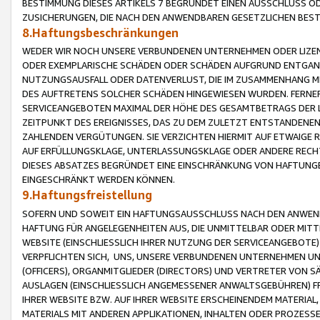
BESTIMMUNG DIESES ARTIKELS 7 BEGRÜNDET EINEN AUSSCHLUSS 
ZUSICHERUNGEN, DIE NACH DEN ANWENDBAREN GESETZLICHEN BE
8.Haftungsbeschränkungen
WEDER WIR NOCH UNSERE VERBUNDENEN UNTERNEHMEN ODER LIZEN
ODER EXEMPLARISCHE SCHÄDEN ODER SCHÄDEN AUFGRUND ENTGANG
NUTZUNGSAUSFALL ODER DATENVERLUST, DIE IM ZUSAMMENHANG MI
DES AUFTRETENS SOLCHER SCHÄDEN HINGEWIESEN WURDEN. FERN
SERVICEANGEBOTEN MAXIMAL DER HÖHE DES GESAMTBETRAGS DER 
ZEITPUNKT DES EREIGNISSES, DAS ZU DEM ZULETZT ENTSTANDENE
ZAHLENDEN VERGÜTUNGEN. SIE VERZICHTEN HIERMIT AUF ETWAIGE 
AUF ERFÜLLUNGSKLAGE, UNTERLASSUNGSKLAGE ODER ANDERE RECHT
DIESES ABSATZES BEGRÜNDET EINE EINSCHRÄNKUNG VON HAFTUNG
EINGESCHRÄNKT WERDEN KÖNNEN.
9.Haftungsfreistellung
SOFERN UND SOWEIT EIN HAFTUNGSAUSSCHLUSS NACH DEN ANWENDB
HAFTUNG FÜR ANGELEGENHEITEN AUS, DIE UNMITTELBAR ODER MITT
WEBSITE (EINSCHLIESSLICH IHRER NUTZUNG DER SERVICEANGEBOTE)
VERPFLICHTEN SICH, UNS, UNSERE VERBUNDENEN UNTERNEHMEN UN
(OFFICERS), ORGANMITGLIEDER (DIRECTORS) UND VERTRETER VON 
AUSLAGEN (EINSCHLIESSLICH ANGEMESSENER ANWALTSGEBÜHREN) FR
IHRER WEBSITE BZW. AUF IHRER WEBSITE ERSCHEINENDEM MATERIAL
MATERIALS MIT ANDEREN APPLIKATIONEN, INHALTEN ODER PROZESSE