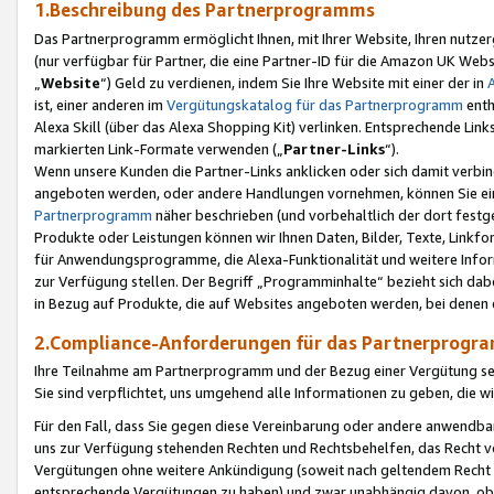
1.Beschreibung des Partnerprogramms
Das Partnerprogramm ermöglicht Ihnen, mit Ihrer Website, Ihren nutzer
(nur verfügbar für Partner, die eine Partner-ID für die Amazon UK We
„
Website
“) Geld zu verdienen, indem Sie Ihre Website mit einer der in
ist, einer anderen im
Vergütungskatalog für das Partnerprogramm
enth
Alexa Skill (über das Alexa Shopping Kit) verlinken. Entsprechende Lin
markierten Link-Formate verwenden („
Partner-Links
“).
Wenn unsere Kunden die Partner-Links anklicken oder sich damit verbi
angeboten werden, oder andere Handlungen vornehmen, können Sie eine
Partnerprogramm
näher beschrieben (und vorbehaltlich der dort festg
Produkte oder Leistungen können wir Ihnen Daten, Bilder, Texte, Linkfo
für Anwendungsprogramme, die Alexa-Funktionalität und weitere Inf
zur Verfügung stellen. Der Begriff „Programminhalte“ bezieht sich dabe
in Bezug auf Produkte, die auf Websites angeboten werden, bei denen 
2.Compliance-Anforderungen für das Partnerprog
Ihre Teilnahme am Partnerprogramm und der Bezug einer Vergütung setz
Sie sind verpflichtet, uns umgehend alle Informationen zu geben, die w
Für den Fall, dass Sie gegen diese Vereinbarung oder andere anwendba
uns zur Verfügung stehenden Rechten und Rechtsbehelfen, das Recht vo
Vergütungen ohne weitere Ankündigung (soweit nach geltendem Recht z
entsprechende Vergütungen zu haben) und zwar unabhängig davon, ob 