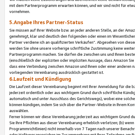
mit dem Partnerprogramm erwarten können, und wir sind nicht für etwa
vornehmen.
5.Angabe Ihres Partner-Status
Sie müssen auf Ihrer Website bzw. an jeder anderen Stelle, an der Am
genehmigt, klar und deutlich den folgenden oder einen im Wesentlichen
Partner verdiene ich an qualifizierten Verkäufen“. Abgesehen von die
werden Sie ohne unsere vorherige schriftliche Zustimmung keine weite
Partnerprogramm machen. Sie dürfen die zwischen uns und Ihnen best
(einschließlich der expliziten oder impliziten Aussage, dass Amazon Si
dass eine Verbindung zwischen Amazon und Ihnen oder einer anderen natü
vorliegenden Vereinbarung ausdrücklich gestattet ist.
6.Laufzeit und Kündigung
Die Laufzeit dieser Vereinbarung beginnt mit Ihrer Anmeldung für die 
jederzeit ordentlich oder aus wichtigem Grund durch schriftliche Kündi
automatisch und unter Ausschluss des Gerichtswegs), wobei eine solch
können kündigen, indem Sie sich über die Partner-Website in Ihrem Ko
auswählen.
Ferner können wir diese Vereinbarung jederzeit aus wichtigem Grund dur
Sie Ihre Pflichten aus dieser Vereinbarung erheblich verletzen; (b) wen
Programmrichtlinien) nicht innerhalb von 7 Tagen nach unserer Benachr
oder Haftungsansprüchen im Zusammenhang mit Ihrer Teilnahme am Pa