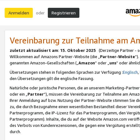
Anmelden
Registrieren
oder
Vereinbarung zur Teilnahme am 
zuletzt aktualisiert am
:
15. Oktober 2025
(Derzeitige Partner - 
Willkommen auf Amazons Partner-Website (die „
Partner-Website
“)
genannten Amazon-Gesellschaften („
Amazon
“ oder „
uns
“ oder ähnli
Übersetzungen stehen in folgenden Sprachen zur Verfügung :
Englisch
,
den Übersetzungen gilt die englische Fassung.
Natürliche oder juristische Personen, die an unserem Marketing-Partn
oder ein „
Partner
“), müssen die Vereinbarung zur Teilnahme am Ama
Ihrer Anmeldung auf bzw. Nutzung der Partner-Website stimmen Sie die
zu, die durch Bezugnahme einen wesentlichen Bestandteil dieser Verei
Partnerprogramm, die IP-Lizenz für das Partnerprogramm, den Vergütu
Partnerprogramm). Inhalte, die du auf der Website Amazon.com veröffe
des Verbots von Kundenrezensionen, die gegen eine Vergütung erstellt, 
durch.