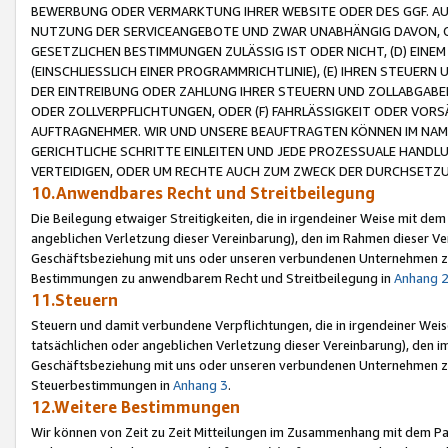
BEWERBUNG ODER VERMARKTUNG IHRER WEBSITE ODER DES GGF. AUF 
NUTZUNG DER SERVICEANGEBOTE UND ZWAR UNABHÄNGIG DAVON, O
GESETZLICHEN BESTIMMUNGEN ZULÄSSIG IST ODER NICHT, (D) EINE
(EINSCHLIESSLICH EINER PROGRAMMRICHTLINIE), (E) IHREN STEUER
DER EINTREIBUNG ODER ZAHLUNG IHRER STEUERN UND ZOLLABGAB
ODER ZOLLVERPFLICHTUNGEN, ODER (F) FAHRLÄSSIGKEIT ODER VORS
AUFTRAGNEHMER. WIR UND UNSERE BEAUFTRAGTEN KÖNNEN IM NAME
GERICHTLICHE SCHRITTE EINLEITEN UND JEDE PROZESSUALE HAND
VERTEIDIGEN, ODER UM RECHTE AUCH ZUM ZWECK DER DURCHSETZU
10.Anwendbares Recht und Streitbeilegung
Die Beilegung etwaiger Streitigkeiten, die in irgendeiner Weise mit de
angeblichen Verletzung dieser Vereinbarung), den im Rahmen dieser Ve
Geschäftsbeziehung mit uns oder unseren verbundenen Unternehmen zu
Bestimmungen zu anwendbarem Recht und Streitbeilegung in
Anhang 
11.Steuern
Steuern und damit verbundene Verpflichtungen, die in irgendeiner Wei
tatsächlichen oder angeblichen Verletzung dieser Vereinbarung), den 
Geschäftsbeziehung mit uns oder unseren verbundenen Unternehmen z
Steuerbestimmungen in
Anhang 3
.
12.Weitere Bestimmungen
Wir können von Zeit zu Zeit Mitteilungen im Zusammenhang mit dem Par