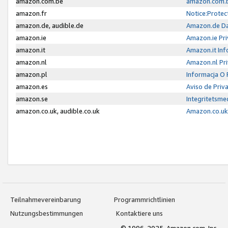
amazon.com.be
amazon.com.b
amazon.fr
Notice:Protec
amazon.de, audible.de
Amazon.de Da
amazon.ie
Amazon.ie Pri
amazon.it
Amazon.it Inf
amazon.nl
Amazon.nl Pri
amazon.pl
Informacja O
amazon.es
Aviso de Priv
amazon.se
Integritetsm
amazon.co.uk, audible.co.uk
Amazon.co.uk 
Teilnahmevereinbarung
Programmrichtlinien
Nutzungsbestimmungen
Kontaktiere uns