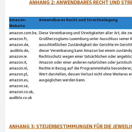
ANHANG 2: ANWENDBARES RECHT UND STRE
Amazon-
Anwendbares Recht und Streitbeilegung
Website
amazon.com.be,
Diese Vereinbarung und Streitigkeiten aller Art, die 
amazon.fr,
Großherzogtums Luxemburg unter Ausschluss seiner Kol
amazon.de,
ausschließlichen Zuständigkeit der Gerichte im Geri
audible.de,
dieser Vereinbarung kann Amazon bei einem zuständig
amazon.ie
Rechtsschutz wegen einer tatsächlichen oder angebli
amazon.it,
Amazon oder einer anderen natürlichen oder juristisc
amazon.nl,
Rechte in Bezug auf die Programminhalte besonderer,
amazon.pl,
Wert darstellen, dessen Verlust nicht ohne Weiteres e
amazon.es,
ausgeglichen werden kann.
amazon.se,
amazon.co.uk,
audible.co.uk
ANHANG 3: STEUERBESTIMMUNGEN FÜR DIE JEWEIL