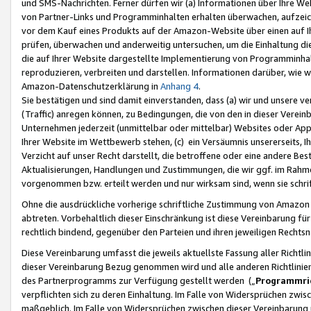
und SMS-Nachrichten. Ferner dürfen wir (a) Informationen über Ihre We
von Partner-Links und Programminhalten erhalten überwachen, aufzei
vor dem Kauf eines Produkts auf der Amazon-Website über einen auf Ih
prüfen, überwachen und anderweitig untersuchen, um die Einhaltung dies
die auf Ihrer Website dargestellte Implementierung von Programminhalt
reproduzieren, verbreiten und darstellen. Informationen darüber, wie w
Amazon-Datenschutzerklärung in
Anhang 4
.
Sie bestätigen und sind damit einverstanden, dass (a) wir und unsere 
(Traffic) anregen können, zu Bedingungen, die von den in dieser Vere
Unternehmen jederzeit (unmittelbar oder mittelbar) Websites oder Appl
Ihrer Website im Wettbewerb stehen, (c) ein Versäumnis unsererseits, I
Verzicht auf unser Recht darstellt, die betroffene oder eine andere B
Aktualisierungen, Handlungen und Zustimmungen, die wir ggf. im Rahme
vorgenommen bzw. erteilt werden und nur wirksam sind, wenn sie schri
Ohne die ausdrückliche vorherige schriftliche Zustimmung von Amazon
abtreten. Vorbehaltlich dieser Einschränkung ist diese Vereinbarung f
rechtlich bindend, gegenüber den Parteien und ihren jeweiligen Rech
Diese Vereinbarung umfasst die jeweils aktuellste Fassung aller Richtli
dieser Vereinbarung Bezug genommen wird und alle anderen Richtlinie
des Partnerprogramms zur Verfügung gestellt werden („
Programmric
verpflichten sich zu deren Einhaltung. Im Falle von Widersprüchen zwi
maßgeblich. Im Falle von Widersprüchen zwischen dieser Vereinbarun