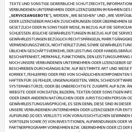
TEXTE UND SONSTIGE GEWERBLICHE SCHUTZRECHTE, INFORMATIONE
VERBUNDENEN UNTERNEHMEN ODER LIZENZGEBERN IM RAHMEN DES
„
SERVICEANGEBOTE
“), WERDEN „WIE BESEHEN“ UND „WIE VERFÜ
ODER LIZENZGEBER MACHEN ZUSICHERUNGEN ODER ÜBERNEHMEN GEW
GESETZLICH ODER IN SONSTIGER WEISE, IN BEZUG AUF DIE SERVI
SCHLIESSEN JEGLICHE GEWÄHRLEISTUNGEN IN BEZUG AUF DIE SERVI
GEWÄHRLEISTUNGEN BEZÜGLICH RECHTSMÄNGELN, MARKTGÄNGIGKEIT
VERWENDUNGSZWECK, NICHTVERLETZUNG SOWIE GEWÄHRLEISTUNGEN 
ÜBLICHEN GESCHÄFTSVERKEHR, DER LEISTUNG ODER HANDELSBRÄUCH
BESCHAFFENHEIT, MERKMALE, FUNKTIONEN, DEN LEISTUNGSUMFANG 
NOCH UNSERE VERBUNDENEN UNTERNEHMEN ODER LIZENZGEBER GEWÄ
BESCHRIEBEN DURCHGÄNGIG BZW. AUF BESTIMMTE ART UND WEISE
KORREKT, FEHLERFREI ODER FREI VON SCHÄDLICHEN KOMPONENTEN
HAFTEN FÜR: (A) FEHLER, UNGENAUIGKEITEN, VIREN, SCHADSOFTW
SYSTEMABSTÜRZE; ODER (B) UNBERECHTIGTE ZUGRIFFE AUF BZW. 
WEBSITE ODER VON DATEN, BILDERN, TEXTEN ODER SONSTIGEN INF
ODER EINER ANDEREN NATÜRLICHEN ODER JURISTISCHEN PERSON OD
GEWÄHRLEISTUNGSANSPRÜCHE, ES SEIN DENN, DIESE SIND IN DIES
UNSERE VERBUNDENEN UNTERNEHMEN ODER LIZENZGEBER FÜR EN
AUFGRUND (X) DES VERLUSTS VON VORAUSSICHTLICHEN GEWINNEN
VORTEILEN SOWIE (Y) VON INVESTITIONEN, AUFWENDUNGEN ODER VE
PARTNERPROGRAMM VORNEHMEN BZW. ÜBERNEHMEN ODER (Z) DER 