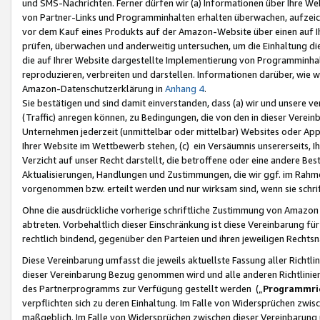
und SMS-Nachrichten. Ferner dürfen wir (a) Informationen über Ihre We
von Partner-Links und Programminhalten erhalten überwachen, aufzei
vor dem Kauf eines Produkts auf der Amazon-Website über einen auf Ih
prüfen, überwachen und anderweitig untersuchen, um die Einhaltung dies
die auf Ihrer Website dargestellte Implementierung von Programminhalt
reproduzieren, verbreiten und darstellen. Informationen darüber, wie w
Amazon-Datenschutzerklärung in
Anhang 4
.
Sie bestätigen und sind damit einverstanden, dass (a) wir und unsere 
(Traffic) anregen können, zu Bedingungen, die von den in dieser Vere
Unternehmen jederzeit (unmittelbar oder mittelbar) Websites oder Appl
Ihrer Website im Wettbewerb stehen, (c) ein Versäumnis unsererseits, I
Verzicht auf unser Recht darstellt, die betroffene oder eine andere B
Aktualisierungen, Handlungen und Zustimmungen, die wir ggf. im Rahme
vorgenommen bzw. erteilt werden und nur wirksam sind, wenn sie schri
Ohne die ausdrückliche vorherige schriftliche Zustimmung von Amazon
abtreten. Vorbehaltlich dieser Einschränkung ist diese Vereinbarung f
rechtlich bindend, gegenüber den Parteien und ihren jeweiligen Rech
Diese Vereinbarung umfasst die jeweils aktuellste Fassung aller Richtli
dieser Vereinbarung Bezug genommen wird und alle anderen Richtlinie
des Partnerprogramms zur Verfügung gestellt werden („
Programmric
verpflichten sich zu deren Einhaltung. Im Falle von Widersprüchen zwi
maßgeblich. Im Falle von Widersprüchen zwischen dieser Vereinbarun