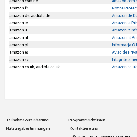
amazon.com.be
amazon.com.b
amazon.fr
Notice:Protec
amazon.de, audible.de
Amazon.de Da
amazon.ie
Amazon.ie Pri
amazon.it
Amazon.it Inf
amazon.nl
Amazon.nl Pri
amazon.pl
Informacja O
amazon.es
Aviso de Priv
amazon.se
Integritetsm
amazon.co.uk, audible.co.uk
Amazon.co.uk 
Teilnahmevereinbarung
Programmrichtlinien
Nutzungsbestimmungen
Kontaktiere uns