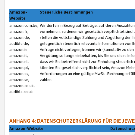
Amazon-
Steuerliche Bestimmungen
Website
amazon.com.be,
Wir dürfen in Bezug auf Beträge, auf deren Auszahlun
amazon.fr,
vornehmen, zu denen wir gesetzlich verpflichtet sind
amazon.de,
stellen die vollständige Zahlung und Abgeltung der 
audible.de,
gelegentlich steuerlich relevante Informationen von I
amazon.ie
Anfrage nicht vorlegen, können wir (kumulativ zu de
amazon.it,
Vergütung so lange einbehalten, bis Sie uns diese Inf
amazon.nl,
dass wir Sie betreffend nicht zur Einholung steuerlich 
amazon.pl,
könnten Sie gesetzlich verpflichtet sein, Amazon Meh
amazon.es,
Anforderungen an eine gültige MwSt.-Rechnung erfüllt
amazon.se,
zahlen.
amazon.co.uk,
audible.co.uk
ANHANG 4: DATENSCHUTZERKLÄRUNG FÜR DIE JEWE
Amazon-Website
Datenschutz