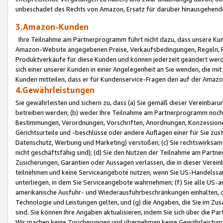
unbeschadet des Rechts von Amazon, Ersatz für darüber hinausgehen
3.Amazon-Kunden
Ihre Teilnahme am Partnerprogramm führt nicht dazu, dass unsere Kun
Amazon-Website angegebenen Preise, Verkaufsbedingungen, Regeln, Ri
Produktverkäufe für diese Kunden und können jederzeit geändert werde
sich einer unserer Kunden in einer Angelegenheit an Sie wenden, die 
Kunden mitteilen, dass er für Kundenservice-Fragen den auf der Ama
4.Gewährleistungen
Sie gewährleisten und sichern zu, dass (a) Sie gemäß dieser Vereinba
betreiben werden; (b) weder Ihre Teilnahme am Partnerprogramm noch d
Bestimmungen, Verordnungen, Vorschriften, Anordnungen, Konzessionen,
Gerichtsurteile und -beschlüsse oder andere Auflagen einer für Sie zu
Datenschutz, Werbung und Marketing) verstoßen; (c) Sie rechtswirksam 
nicht geschäftsfähig sind); (d) Sie den Nutzen der Teilnahme am Partne
Zusicherungen, Garantien oder Aussagen verlassen, die in dieser Verein
teilnehmen und keine Serviceangebote nutzen, wenn Sie US-Handelssa
unterliegen, in dem Sie Serviceangebote wahrnehmen; (f) Sie alle US
amerikanische Ausfuhr- und Wiederausfuhrbeschränkungen einhalten, 
Technologie und Leistungen gelten, und (g) die Angaben, die Sie im 
sind. Sie können Ihre Angaben aktualisieren, indem Sie sich über die 
Wir machen keine Zusicherungen und übernehmen keine Gewährleistun