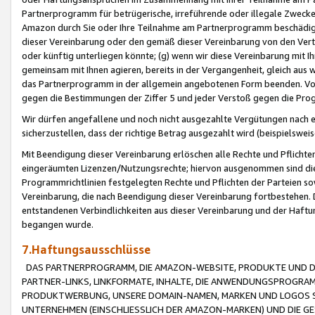
Partnerprogramm für betrügerische, irreführende oder illegale Zwecke
Amazon durch Sie oder Ihre Teilnahme am Partnerprogramm beschädig
dieser Vereinbarung oder den gemäß dieser Vereinbarung von den Vertr
oder künftig unterliegen könnte; (g) wenn wir diese Vereinbarung mit I
gemeinsam mit Ihnen agieren, bereits in der Vergangenheit, gleich aus
das Partnerprogramm in der allgemein angebotenen Form beenden. Vors
gegen die Bestimmungen der Ziffer 5 und jeder Verstoß gegen die Prog
Wir dürfen angefallene und noch nicht ausgezahlte Vergütungen nach 
sicherzustellen, dass der richtige Betrag ausgezahlt wird (beispielsw
Mit Beendigung dieser Vereinbarung erlöschen alle Rechte und Pflichte
eingeräumten Lizenzen/Nutzungsrechte; hiervon ausgenommen sind die in 
Programmrichtlinien festgelegten Rechte und Pflichten der Parteien sow
Vereinbarung, die nach Beendigung dieser Vereinbarung fortbestehen. D
entstandenen Verbindlichkeiten aus dieser Vereinbarung und der Haft
begangen wurde.
7.Haftungsausschlüsse
DAS PARTNERPROGRAMM, DIE AMAZON-WEBSITE, PRODUKTE UND DI
PARTNER-LINKS, LINKFORMATE, INHALTE, DIE ANWENDUNGSPROGR
PRODUKTWERBUNG, UNSERE DOMAIN-NAMEN, MARKEN UND LOGOS S
UNTERNEHMEN (EINSCHLIESSLICH DER AMAZON-MARKEN) UND DIE GE