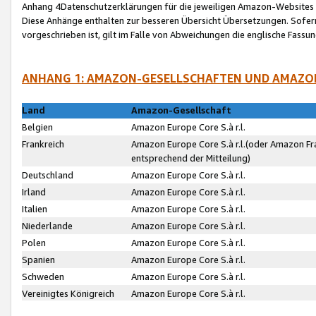
Anhang 4Datenschutzerklärungen für die jeweiligen Amazon-Websites
Diese Anhänge enthalten zur besseren Übersicht Übersetzungen. Sofe
vorgeschrieben ist, gilt im Falle von Abweichungen die englische Fass
ANHANG 1: AMAZON-GESELLSCHAFTEN UND AMAZO
Land
Amazon-Gesellschaft
Belgien
Amazon Europe Core S.à r.l.
Frankreich
Amazon Europe Core S.à r.l.(oder Amazon Fr
entsprechend der Mitteilung)
Deutschland
Amazon Europe Core S.à r.l.
Irland
Amazon Europe Core S.à r.l.
Italien
Amazon Europe Core S.à r.l.
Niederlande
Amazon Europe Core S.à r.l.
Polen
Amazon Europe Core S.à r.l.
Spanien
Amazon Europe Core S.à r.l.
Schweden
Amazon Europe Core S.à r.l.
Vereinigtes Königreich
Amazon Europe Core S.à r.l.