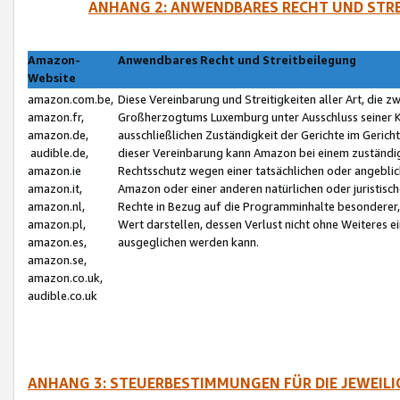
ANHANG 2: ANWENDBARES RECHT UND STRE
Amazon-
Anwendbares Recht und Streitbeilegung
Website
amazon.com.be,
Diese Vereinbarung und Streitigkeiten aller Art, die 
amazon.fr,
Großherzogtums Luxemburg unter Ausschluss seiner Kol
amazon.de,
ausschließlichen Zuständigkeit der Gerichte im Geri
audible.de,
dieser Vereinbarung kann Amazon bei einem zuständig
amazon.ie
Rechtsschutz wegen einer tatsächlichen oder angebli
amazon.it,
Amazon oder einer anderen natürlichen oder juristisc
amazon.nl,
Rechte in Bezug auf die Programminhalte besonderer,
amazon.pl,
Wert darstellen, dessen Verlust nicht ohne Weiteres e
amazon.es,
ausgeglichen werden kann.
amazon.se,
amazon.co.uk,
audible.co.uk
ANHANG 3: STEUERBESTIMMUNGEN FÜR DIE JEWEIL