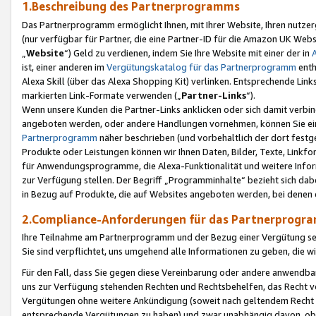
1.Beschreibung des Partnerprogramms
Das Partnerprogramm ermöglicht Ihnen, mit Ihrer Website, Ihren nutzer
(nur verfügbar für Partner, die eine Partner-ID für die Amazon UK We
„
Website
“) Geld zu verdienen, indem Sie Ihre Website mit einer der in
ist, einer anderen im
Vergütungskatalog für das Partnerprogramm
enth
Alexa Skill (über das Alexa Shopping Kit) verlinken. Entsprechende Lin
markierten Link-Formate verwenden („
Partner-Links
“).
Wenn unsere Kunden die Partner-Links anklicken oder sich damit verbi
angeboten werden, oder andere Handlungen vornehmen, können Sie eine
Partnerprogramm
näher beschrieben (und vorbehaltlich der dort festg
Produkte oder Leistungen können wir Ihnen Daten, Bilder, Texte, Linkfo
für Anwendungsprogramme, die Alexa-Funktionalität und weitere Inf
zur Verfügung stellen. Der Begriff „Programminhalte“ bezieht sich dabe
in Bezug auf Produkte, die auf Websites angeboten werden, bei denen 
2.Compliance-Anforderungen für das Partnerprog
Ihre Teilnahme am Partnerprogramm und der Bezug einer Vergütung setz
Sie sind verpflichtet, uns umgehend alle Informationen zu geben, die w
Für den Fall, dass Sie gegen diese Vereinbarung oder andere anwendba
uns zur Verfügung stehenden Rechten und Rechtsbehelfen, das Recht vo
Vergütungen ohne weitere Ankündigung (soweit nach geltendem Recht z
entsprechende Vergütungen zu haben) und zwar unabhängig davon, ob 