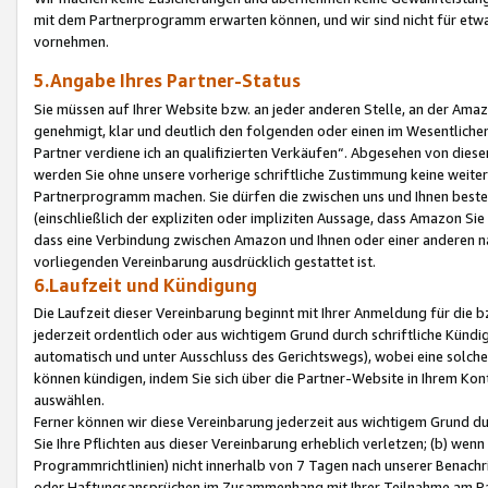
mit dem Partnerprogramm erwarten können, und wir sind nicht für etwa
vornehmen.
5.Angabe Ihres Partner-Status
Sie müssen auf Ihrer Website bzw. an jeder anderen Stelle, an der Am
genehmigt, klar und deutlich den folgenden oder einen im Wesentlichen
Partner verdiene ich an qualifizierten Verkäufen“. Abgesehen von die
werden Sie ohne unsere vorherige schriftliche Zustimmung keine weite
Partnerprogramm machen. Sie dürfen die zwischen uns und Ihnen best
(einschließlich der expliziten oder impliziten Aussage, dass Amazon Si
dass eine Verbindung zwischen Amazon und Ihnen oder einer anderen natü
vorliegenden Vereinbarung ausdrücklich gestattet ist.
6.Laufzeit und Kündigung
Die Laufzeit dieser Vereinbarung beginnt mit Ihrer Anmeldung für die 
jederzeit ordentlich oder aus wichtigem Grund durch schriftliche Kündi
automatisch und unter Ausschluss des Gerichtswegs), wobei eine solch
können kündigen, indem Sie sich über die Partner-Website in Ihrem Ko
auswählen.
Ferner können wir diese Vereinbarung jederzeit aus wichtigem Grund dur
Sie Ihre Pflichten aus dieser Vereinbarung erheblich verletzen; (b) wen
Programmrichtlinien) nicht innerhalb von 7 Tagen nach unserer Benachr
oder Haftungsansprüchen im Zusammenhang mit Ihrer Teilnahme am Pa