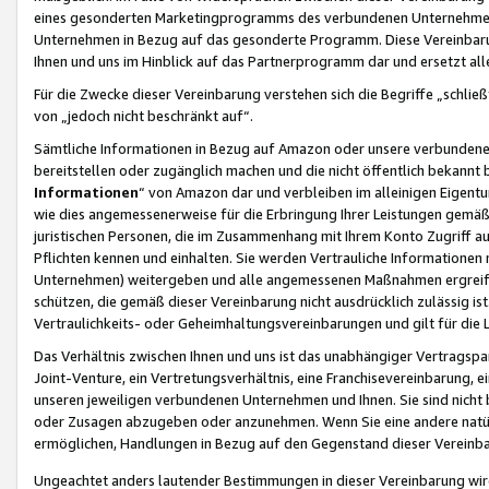
eines gesonderten Marketingprogramms des verbundenen Unternehmens
Unternehmen in Bezug auf das gesonderte Programm. Diese Vereinbarung
Ihnen und uns im Hinblick auf das Partnerprogramm dar und ersetzt al
Für die Zwecke dieser Vereinbarung verstehen sich die Begriffe „schließ
von „jedoch nicht beschränkt auf“.
Sämtliche Informationen in Bezug auf Amazon oder unsere verbunde
bereitstellen oder zugänglich machen und die nicht öffentlich bekannt bz
Informationen
“ von Amazon dar und verbleiben im alleinigen Eigent
wie dies angemessenerweise für die Erbringung Ihrer Leistungen gemäß d
juristischen Personen, die im Zusammenhang mit Ihrem Konto Zugriff au
Pflichten kennen und einhalten. Sie werden Vertrauliche Informationen 
Unternehmen) weitergeben und alle angemessenen Maßnahmen ergreifen
schützen, die gemäß dieser Vereinbarung nicht ausdrücklich zulässig is
Vertraulichkeits- oder Geheimhaltungsvereinbarungen und gilt für die
Das Verhältnis zwischen Ihnen und uns ist das unabhängiger Vertragspa
Joint-Venture, ein Vertretungsverhältnis, eine Franchisevereinbarung, 
unseren jeweiligen verbundenen Unternehmen und Ihnen. Sie sind ni
oder Zusagen abzugeben oder anzunehmen. Wenn Sie eine andere natürli
ermöglichen, Handlungen in Bezug auf den Gegenstand dieser Vereinbar
Ungeachtet anders lautender Bestimmungen in dieser Vereinbarung wird