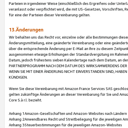
Parteien in irgendeiner Weise (einschließlich des Ergreifens oder Unt
veranlasst oder verpflichtet wird, die mit US-Gesetzen, Vorschriften,
für eine der Parteien dieser Vereinbarung gelten.
13.Änderungen
Wir behalten uns das Recht vor, einzelne oder alle Bestimmungen diese
Änderungsmitteilung, eine geänderte Vereinbarung oder eine geänderte 
über die entsprechende Änderung per E-Mail an Ihre zu diesem Zeitpun
ausgenommen etwaige Erhöhungen der Standardvergütung im Rahmen
Datum, jedoch frühestens sieben Kalendertage nach dem Datum, an de
PARTNERPROGRAMM NACH DEM DATUM DES WIRKSAMWERDENS DER Ä
WENN SIE MIT EINER ÄNDERUNG NICHT EINVERSTANDEN SIND, HABEN S
KÜNDIGEN.
Wenn Sie diese Vereinbarung mit Amazon France Services SAS geschlo
gelten zukünftige Änderungen an dieser Vereinbarung für Sie und Ama
Core S.à r.l. bezieht.
Anhang 1Amazon-Gesellschaften und Amazon-Websites nach Ländern
Anhang 2Anwendbares Recht und Streitbeilegung für die jeweiligen 
Anhang 3Steuerbestimmungen für die jeweiligen Amazon-Websites