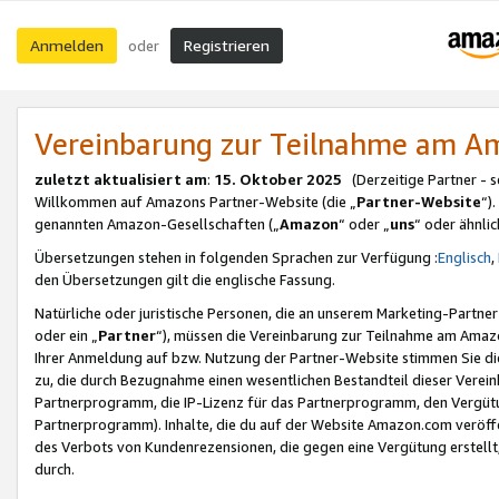
Anmelden
Registrieren
oder
Vereinbarung zur Teilnahme am 
zuletzt aktualisiert am
:
15. Oktober 2025
(Derzeitige Partner - 
Willkommen auf Amazons Partner-Website (die „
Partner-Website
“)
genannten Amazon-Gesellschaften („
Amazon
“ oder „
uns
“ oder ähnli
Übersetzungen stehen in folgenden Sprachen zur Verfügung :
Englisch
,
den Übersetzungen gilt die englische Fassung.
Natürliche oder juristische Personen, die an unserem Marketing-Partn
oder ein „
Partner
“), müssen die Vereinbarung zur Teilnahme am Ama
Ihrer Anmeldung auf bzw. Nutzung der Partner-Website stimmen Sie die
zu, die durch Bezugnahme einen wesentlichen Bestandteil dieser Verei
Partnerprogramm, die IP-Lizenz für das Partnerprogramm, den Vergütu
Partnerprogramm). Inhalte, die du auf der Website Amazon.com veröffe
des Verbots von Kundenrezensionen, die gegen eine Vergütung erstellt, 
durch.