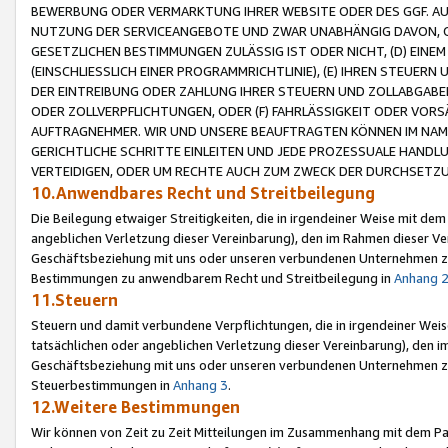
BEWERBUNG ODER VERMARKTUNG IHRER WEBSITE ODER DES GGF. AUF 
NUTZUNG DER SERVICEANGEBOTE UND ZWAR UNABHÄNGIG DAVON, O
GESETZLICHEN BESTIMMUNGEN ZULÄSSIG IST ODER NICHT, (D) EINE
(EINSCHLIESSLICH EINER PROGRAMMRICHTLINIE), (E) IHREN STEUER
DER EINTREIBUNG ODER ZAHLUNG IHRER STEUERN UND ZOLLABGAB
ODER ZOLLVERPFLICHTUNGEN, ODER (F) FAHRLÄSSIGKEIT ODER VORS
AUFTRAGNEHMER. WIR UND UNSERE BEAUFTRAGTEN KÖNNEN IM NAME
GERICHTLICHE SCHRITTE EINLEITEN UND JEDE PROZESSUALE HAND
VERTEIDIGEN, ODER UM RECHTE AUCH ZUM ZWECK DER DURCHSETZU
10.Anwendbares Recht und Streitbeilegung
Die Beilegung etwaiger Streitigkeiten, die in irgendeiner Weise mit de
angeblichen Verletzung dieser Vereinbarung), den im Rahmen dieser Ve
Geschäftsbeziehung mit uns oder unseren verbundenen Unternehmen zu
Bestimmungen zu anwendbarem Recht und Streitbeilegung in
Anhang 
11.Steuern
Steuern und damit verbundene Verpflichtungen, die in irgendeiner Wei
tatsächlichen oder angeblichen Verletzung dieser Vereinbarung), den 
Geschäftsbeziehung mit uns oder unseren verbundenen Unternehmen z
Steuerbestimmungen in
Anhang 3
.
12.Weitere Bestimmungen
Wir können von Zeit zu Zeit Mitteilungen im Zusammenhang mit dem Par