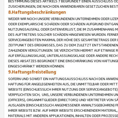
BESTIMMUNG DIESES ARTIKELS 7 BEGRÜNDET EINEN AUSSCHLUSS 
ZUSICHERUNGEN, DIE NACH DEN ANWENDBAREN GESETZLICHEN BE
8.Haftungsbeschränkungen
WEDER WIR NOCH UNSERE VERBUNDENEN UNTERNEHMEN ODER LIZEN
ODER EXEMPLARISCHE SCHÄDEN ODER SCHÄDEN AUFGRUND ENTGANG
NUTZUNGSAUSFALL ODER DATENVERLUST, DIE IM ZUSAMMENHANG MI
DES AUFTRETENS SOLCHER SCHÄDEN HINGEWIESEN WURDEN. FERN
SERVICEANGEBOTEN MAXIMAL DER HÖHE DES GESAMTBETRAGS DER 
ZEITPUNKT DES EREIGNISSES, DAS ZU DEM ZULETZT ENTSTANDENE
ZAHLENDEN VERGÜTUNGEN. SIE VERZICHTEN HIERMIT AUF ETWAIGE 
AUF ERFÜLLUNGSKLAGE, UNTERLASSUNGSKLAGE ODER ANDERE RECHT
DIESES ABSATZES BEGRÜNDET EINE EINSCHRÄNKUNG VON HAFTUNG
EINGESCHRÄNKT WERDEN KÖNNEN.
9.Haftungsfreistellung
SOFERN UND SOWEIT EIN HAFTUNGSAUSSCHLUSS NACH DEN ANWENDB
HAFTUNG FÜR ANGELEGENHEITEN AUS, DIE UNMITTELBAR ODER MITT
WEBSITE (EINSCHLIESSLICH IHRER NUTZUNG DER SERVICEANGEBOTE)
VERPFLICHTEN SICH, UNS, UNSERE VERBUNDENEN UNTERNEHMEN UN
(OFFICERS), ORGANMITGLIEDER (DIRECTORS) UND VERTRETER VON 
AUSLAGEN (EINSCHLIESSLICH ANGEMESSENER ANWALTSGEBÜHREN) FR
IHRER WEBSITE BZW. AUF IHRER WEBSITE ERSCHEINENDEM MATERIAL
MATERIALS MIT ANDEREN APPLIKATIONEN, INHALTEN ODER PROZESSE