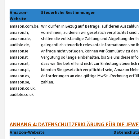
Amazon-
Steuerliche Bestimmungen
Website
amazon.com.be,
Wir dürfen in Bezug auf Beträge, auf deren Auszahlun
amazon.fr,
vornehmen, zu denen wir gesetzlich verpflichtet sind
amazon.de,
stellen die vollständige Zahlung und Abgeltung der 
audible.de,
gelegentlich steuerlich relevante Informationen von I
amazon.ie
Anfrage nicht vorlegen, können wir (kumulativ zu de
amazon.it,
Vergütung so lange einbehalten, bis Sie uns diese Inf
amazon.nl,
dass wir Sie betreffend nicht zur Einholung steuerlich 
amazon.pl,
könnten Sie gesetzlich verpflichtet sein, Amazon Meh
amazon.es,
Anforderungen an eine gültige MwSt.-Rechnung erfüllt
amazon.se,
zahlen.
amazon.co.uk,
audible.co.uk
ANHANG 4: DATENSCHUTZERKLÄRUNG FÜR DIE JEWE
Amazon-Website
Datenschutz