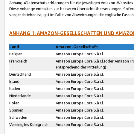
Anhang 4Datenschutzerklärungen für die jeweiligen Amazon-Websites
Diese Anhänge enthalten zur besseren Übersicht Übersetzungen. Sofe
vorgeschrieben ist, gilt im Falle von Abweichungen die englische Fass
ANHANG 1: AMAZON-GESELLSCHAFTEN UND AMAZO
Land
Amazon-Gesellschaft
Belgien
Amazon Europe Core S.à r.l.
Frankreich
Amazon Europe Core S.à r.l.(oder Amazon Fr
entsprechend der Mitteilung)
Deutschland
Amazon Europe Core S.à r.l.
Irland
Amazon Europe Core S.à r.l.
Italien
Amazon Europe Core S.à r.l.
Niederlande
Amazon Europe Core S.à r.l.
Polen
Amazon Europe Core S.à r.l.
Spanien
Amazon Europe Core S.à r.l.
Schweden
Amazon Europe Core S.à r.l.
Vereinigtes Königreich
Amazon Europe Core S.à r.l.