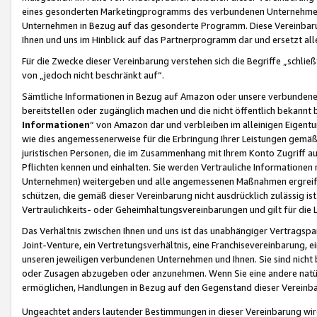
eines gesonderten Marketingprogramms des verbundenen Unternehmens
Unternehmen in Bezug auf das gesonderte Programm. Diese Vereinbarung
Ihnen und uns im Hinblick auf das Partnerprogramm dar und ersetzt al
Für die Zwecke dieser Vereinbarung verstehen sich die Begriffe „schließ
von „jedoch nicht beschränkt auf“.
Sämtliche Informationen in Bezug auf Amazon oder unsere verbunde
bereitstellen oder zugänglich machen und die nicht öffentlich bekannt bz
Informationen
“ von Amazon dar und verbleiben im alleinigen Eigent
wie dies angemessenerweise für die Erbringung Ihrer Leistungen gemäß d
juristischen Personen, die im Zusammenhang mit Ihrem Konto Zugriff au
Pflichten kennen und einhalten. Sie werden Vertrauliche Informationen 
Unternehmen) weitergeben und alle angemessenen Maßnahmen ergreifen
schützen, die gemäß dieser Vereinbarung nicht ausdrücklich zulässig is
Vertraulichkeits- oder Geheimhaltungsvereinbarungen und gilt für die
Das Verhältnis zwischen Ihnen und uns ist das unabhängiger Vertragspa
Joint-Venture, ein Vertretungsverhältnis, eine Franchisevereinbarung, 
unseren jeweiligen verbundenen Unternehmen und Ihnen. Sie sind ni
oder Zusagen abzugeben oder anzunehmen. Wenn Sie eine andere natürli
ermöglichen, Handlungen in Bezug auf den Gegenstand dieser Vereinbar
Ungeachtet anders lautender Bestimmungen in dieser Vereinbarung wird