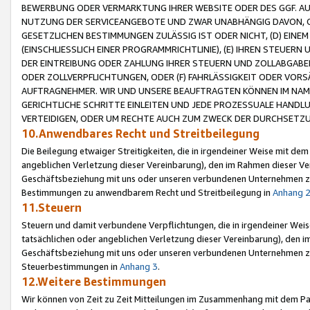
BEWERBUNG ODER VERMARKTUNG IHRER WEBSITE ODER DES GGF. AUF 
NUTZUNG DER SERVICEANGEBOTE UND ZWAR UNABHÄNGIG DAVON, O
GESETZLICHEN BESTIMMUNGEN ZULÄSSIG IST ODER NICHT, (D) EINE
(EINSCHLIESSLICH EINER PROGRAMMRICHTLINIE), (E) IHREN STEUER
DER EINTREIBUNG ODER ZAHLUNG IHRER STEUERN UND ZOLLABGAB
ODER ZOLLVERPFLICHTUNGEN, ODER (F) FAHRLÄSSIGKEIT ODER VORS
AUFTRAGNEHMER. WIR UND UNSERE BEAUFTRAGTEN KÖNNEN IM NAME
GERICHTLICHE SCHRITTE EINLEITEN UND JEDE PROZESSUALE HAND
VERTEIDIGEN, ODER UM RECHTE AUCH ZUM ZWECK DER DURCHSETZU
10.Anwendbares Recht und Streitbeilegung
Die Beilegung etwaiger Streitigkeiten, die in irgendeiner Weise mit de
angeblichen Verletzung dieser Vereinbarung), den im Rahmen dieser Ve
Geschäftsbeziehung mit uns oder unseren verbundenen Unternehmen zu
Bestimmungen zu anwendbarem Recht und Streitbeilegung in
Anhang 
11.Steuern
Steuern und damit verbundene Verpflichtungen, die in irgendeiner Wei
tatsächlichen oder angeblichen Verletzung dieser Vereinbarung), den 
Geschäftsbeziehung mit uns oder unseren verbundenen Unternehmen z
Steuerbestimmungen in
Anhang 3
.
12.Weitere Bestimmungen
Wir können von Zeit zu Zeit Mitteilungen im Zusammenhang mit dem Par