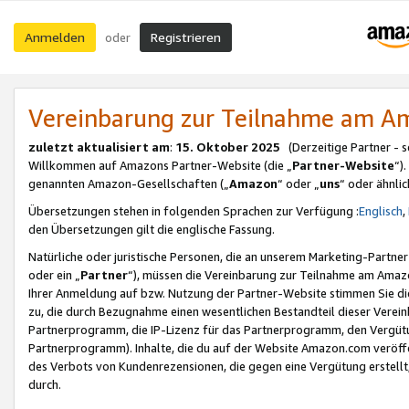
Anmelden
Registrieren
oder
Vereinbarung zur Teilnahme am 
zuletzt aktualisiert am
:
15. Oktober 2025
(Derzeitige Partner - 
Willkommen auf Amazons Partner-Website (die „
Partner-Website
“)
genannten Amazon-Gesellschaften („
Amazon
“ oder „
uns
“ oder ähnli
Übersetzungen stehen in folgenden Sprachen zur Verfügung :
Englisch
,
den Übersetzungen gilt die englische Fassung.
Natürliche oder juristische Personen, die an unserem Marketing-Partn
oder ein „
Partner
“), müssen die Vereinbarung zur Teilnahme am Ama
Ihrer Anmeldung auf bzw. Nutzung der Partner-Website stimmen Sie die
zu, die durch Bezugnahme einen wesentlichen Bestandteil dieser Verei
Partnerprogramm, die IP-Lizenz für das Partnerprogramm, den Vergütu
Partnerprogramm). Inhalte, die du auf der Website Amazon.com veröffe
des Verbots von Kundenrezensionen, die gegen eine Vergütung erstellt, 
durch.