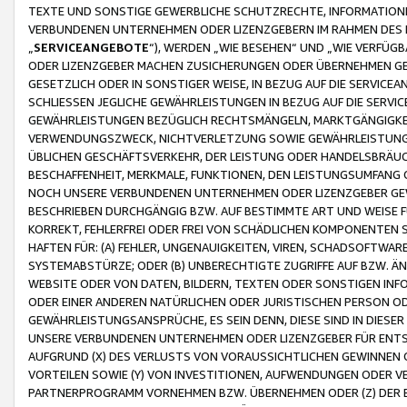
TEXTE UND SONSTIGE GEWERBLICHE SCHUTZRECHTE, INFORMATIONE
VERBUNDENEN UNTERNEHMEN ODER LIZENZGEBERN IM RAHMEN DES
„
SERVICEANGEBOTE
“), WERDEN „WIE BESEHEN“ UND „WIE VERFÜ
ODER LIZENZGEBER MACHEN ZUSICHERUNGEN ODER ÜBERNEHMEN GEW
GESETZLICH ODER IN SONSTIGER WEISE, IN BEZUG AUF DIE SERVI
SCHLIESSEN JEGLICHE GEWÄHRLEISTUNGEN IN BEZUG AUF DIE SERVI
GEWÄHRLEISTUNGEN BEZÜGLICH RECHTSMÄNGELN, MARKTGÄNGIGKEIT
VERWENDUNGSZWECK, NICHTVERLETZUNG SOWIE GEWÄHRLEISTUNGEN 
ÜBLICHEN GESCHÄFTSVERKEHR, DER LEISTUNG ODER HANDELSBRÄUCH
BESCHAFFENHEIT, MERKMALE, FUNKTIONEN, DEN LEISTUNGSUMFANG 
NOCH UNSERE VERBUNDENEN UNTERNEHMEN ODER LIZENZGEBER GEWÄ
BESCHRIEBEN DURCHGÄNGIG BZW. AUF BESTIMMTE ART UND WEISE
KORREKT, FEHLERFREI ODER FREI VON SCHÄDLICHEN KOMPONENTEN
HAFTEN FÜR: (A) FEHLER, UNGENAUIGKEITEN, VIREN, SCHADSOFTW
SYSTEMABSTÜRZE; ODER (B) UNBERECHTIGTE ZUGRIFFE AUF BZW. 
WEBSITE ODER VON DATEN, BILDERN, TEXTEN ODER SONSTIGEN INF
ODER EINER ANDEREN NATÜRLICHEN ODER JURISTISCHEN PERSON OD
GEWÄHRLEISTUNGSANSPRÜCHE, ES SEIN DENN, DIESE SIND IN DIES
UNSERE VERBUNDENEN UNTERNEHMEN ODER LIZENZGEBER FÜR EN
AUFGRUND (X) DES VERLUSTS VON VORAUSSICHTLICHEN GEWINNEN
VORTEILEN SOWIE (Y) VON INVESTITIONEN, AUFWENDUNGEN ODER VE
PARTNERPROGRAMM VORNEHMEN BZW. ÜBERNEHMEN ODER (Z) DER 