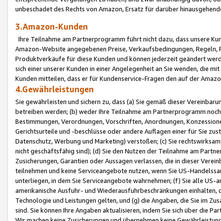
unbeschadet des Rechts von Amazon, Ersatz für darüber hinausgehen
3.Amazon-Kunden
Ihre Teilnahme am Partnerprogramm führt nicht dazu, dass unsere Kun
Amazon-Website angegebenen Preise, Verkaufsbedingungen, Regeln, Ri
Produktverkäufe für diese Kunden und können jederzeit geändert werde
sich einer unserer Kunden in einer Angelegenheit an Sie wenden, die 
Kunden mitteilen, dass er für Kundenservice-Fragen den auf der Ama
4.Gewährleistungen
Sie gewährleisten und sichern zu, dass (a) Sie gemäß dieser Vereinba
betreiben werden; (b) weder Ihre Teilnahme am Partnerprogramm noch d
Bestimmungen, Verordnungen, Vorschriften, Anordnungen, Konzessionen,
Gerichtsurteile und -beschlüsse oder andere Auflagen einer für Sie zu
Datenschutz, Werbung und Marketing) verstoßen; (c) Sie rechtswirksam 
nicht geschäftsfähig sind); (d) Sie den Nutzen der Teilnahme am Partne
Zusicherungen, Garantien oder Aussagen verlassen, die in dieser Verein
teilnehmen und keine Serviceangebote nutzen, wenn Sie US-Handelssa
unterliegen, in dem Sie Serviceangebote wahrnehmen; (f) Sie alle US
amerikanische Ausfuhr- und Wiederausfuhrbeschränkungen einhalten, 
Technologie und Leistungen gelten, und (g) die Angaben, die Sie im 
sind. Sie können Ihre Angaben aktualisieren, indem Sie sich über die 
Wir machen keine Zusicherungen und übernehmen keine Gewährleistun