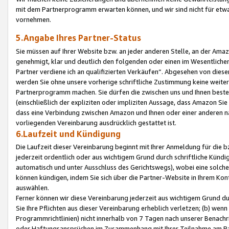
mit dem Partnerprogramm erwarten können, und wir sind nicht für etwa
vornehmen.
5.Angabe Ihres Partner-Status
Sie müssen auf Ihrer Website bzw. an jeder anderen Stelle, an der Am
genehmigt, klar und deutlich den folgenden oder einen im Wesentlichen
Partner verdiene ich an qualifizierten Verkäufen“. Abgesehen von die
werden Sie ohne unsere vorherige schriftliche Zustimmung keine weite
Partnerprogramm machen. Sie dürfen die zwischen uns und Ihnen best
(einschließlich der expliziten oder impliziten Aussage, dass Amazon Si
dass eine Verbindung zwischen Amazon und Ihnen oder einer anderen natü
vorliegenden Vereinbarung ausdrücklich gestattet ist.
6.Laufzeit und Kündigung
Die Laufzeit dieser Vereinbarung beginnt mit Ihrer Anmeldung für die 
jederzeit ordentlich oder aus wichtigem Grund durch schriftliche Kündi
automatisch und unter Ausschluss des Gerichtswegs), wobei eine solch
können kündigen, indem Sie sich über die Partner-Website in Ihrem Ko
auswählen.
Ferner können wir diese Vereinbarung jederzeit aus wichtigem Grund dur
Sie Ihre Pflichten aus dieser Vereinbarung erheblich verletzen; (b) wen
Programmrichtlinien) nicht innerhalb von 7 Tagen nach unserer Benachr
oder Haftungsansprüchen im Zusammenhang mit Ihrer Teilnahme am Pa