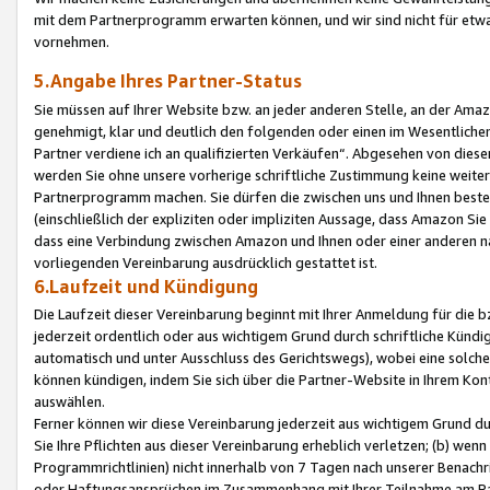
mit dem Partnerprogramm erwarten können, und wir sind nicht für etwa
vornehmen.
5.Angabe Ihres Partner-Status
Sie müssen auf Ihrer Website bzw. an jeder anderen Stelle, an der Am
genehmigt, klar und deutlich den folgenden oder einen im Wesentlichen
Partner verdiene ich an qualifizierten Verkäufen“. Abgesehen von die
werden Sie ohne unsere vorherige schriftliche Zustimmung keine weite
Partnerprogramm machen. Sie dürfen die zwischen uns und Ihnen best
(einschließlich der expliziten oder impliziten Aussage, dass Amazon Si
dass eine Verbindung zwischen Amazon und Ihnen oder einer anderen natü
vorliegenden Vereinbarung ausdrücklich gestattet ist.
6.Laufzeit und Kündigung
Die Laufzeit dieser Vereinbarung beginnt mit Ihrer Anmeldung für die 
jederzeit ordentlich oder aus wichtigem Grund durch schriftliche Kündi
automatisch und unter Ausschluss des Gerichtswegs), wobei eine solch
können kündigen, indem Sie sich über die Partner-Website in Ihrem Ko
auswählen.
Ferner können wir diese Vereinbarung jederzeit aus wichtigem Grund dur
Sie Ihre Pflichten aus dieser Vereinbarung erheblich verletzen; (b) wen
Programmrichtlinien) nicht innerhalb von 7 Tagen nach unserer Benachr
oder Haftungsansprüchen im Zusammenhang mit Ihrer Teilnahme am Pa