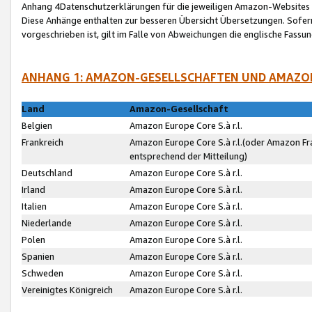
Anhang 4Datenschutzerklärungen für die jeweiligen Amazon-Websites
Diese Anhänge enthalten zur besseren Übersicht Übersetzungen. Sofe
vorgeschrieben ist, gilt im Falle von Abweichungen die englische Fass
ANHANG 1: AMAZON-GESELLSCHAFTEN UND AMAZO
Land
Amazon-Gesellschaft
Belgien
Amazon Europe Core S.à r.l.
Frankreich
Amazon Europe Core S.à r.l.(oder Amazon Fr
entsprechend der Mitteilung)
Deutschland
Amazon Europe Core S.à r.l.
Irland
Amazon Europe Core S.à r.l.
Italien
Amazon Europe Core S.à r.l.
Niederlande
Amazon Europe Core S.à r.l.
Polen
Amazon Europe Core S.à r.l.
Spanien
Amazon Europe Core S.à r.l.
Schweden
Amazon Europe Core S.à r.l.
Vereinigtes Königreich
Amazon Europe Core S.à r.l.