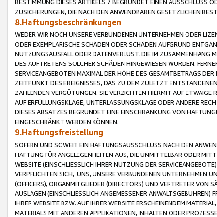
BESTIMMUNG DIESES ARTIKELS 7 BEGRÜNDET EINEN AUSSCHLUSS 
ZUSICHERUNGEN, DIE NACH DEN ANWENDBAREN GESETZLICHEN BE
8.Haftungsbeschränkungen
WEDER WIR NOCH UNSERE VERBUNDENEN UNTERNEHMEN ODER LIZEN
ODER EXEMPLARISCHE SCHÄDEN ODER SCHÄDEN AUFGRUND ENTGANG
NUTZUNGSAUSFALL ODER DATENVERLUST, DIE IM ZUSAMMENHANG MI
DES AUFTRETENS SOLCHER SCHÄDEN HINGEWIESEN WURDEN. FERN
SERVICEANGEBOTEN MAXIMAL DER HÖHE DES GESAMTBETRAGS DER 
ZEITPUNKT DES EREIGNISSES, DAS ZU DEM ZULETZT ENTSTANDENE
ZAHLENDEN VERGÜTUNGEN. SIE VERZICHTEN HIERMIT AUF ETWAIGE 
AUF ERFÜLLUNGSKLAGE, UNTERLASSUNGSKLAGE ODER ANDERE RECHT
DIESES ABSATZES BEGRÜNDET EINE EINSCHRÄNKUNG VON HAFTUNG
EINGESCHRÄNKT WERDEN KÖNNEN.
9.Haftungsfreistellung
SOFERN UND SOWEIT EIN HAFTUNGSAUSSCHLUSS NACH DEN ANWENDB
HAFTUNG FÜR ANGELEGENHEITEN AUS, DIE UNMITTELBAR ODER MITT
WEBSITE (EINSCHLIESSLICH IHRER NUTZUNG DER SERVICEANGEBOTE)
VERPFLICHTEN SICH, UNS, UNSERE VERBUNDENEN UNTERNEHMEN UN
(OFFICERS), ORGANMITGLIEDER (DIRECTORS) UND VERTRETER VON 
AUSLAGEN (EINSCHLIESSLICH ANGEMESSENER ANWALTSGEBÜHREN) FR
IHRER WEBSITE BZW. AUF IHRER WEBSITE ERSCHEINENDEM MATERIAL
MATERIALS MIT ANDEREN APPLIKATIONEN, INHALTEN ODER PROZESSE