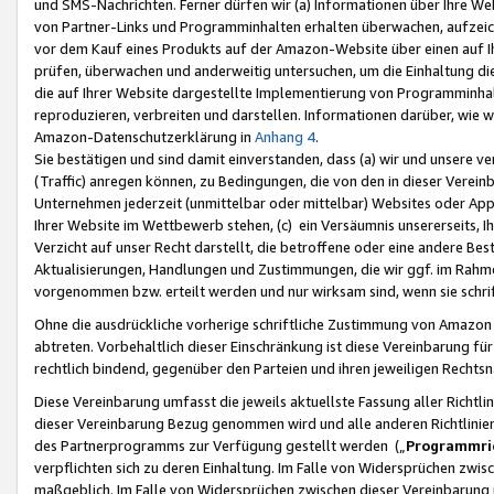
und SMS-Nachrichten. Ferner dürfen wir (a) Informationen über Ihre We
von Partner-Links und Programminhalten erhalten überwachen, aufzei
vor dem Kauf eines Produkts auf der Amazon-Website über einen auf Ih
prüfen, überwachen und anderweitig untersuchen, um die Einhaltung dies
die auf Ihrer Website dargestellte Implementierung von Programminhalt
reproduzieren, verbreiten und darstellen. Informationen darüber, wie w
Amazon-Datenschutzerklärung in
Anhang 4
.
Sie bestätigen und sind damit einverstanden, dass (a) wir und unsere 
(Traffic) anregen können, zu Bedingungen, die von den in dieser Vere
Unternehmen jederzeit (unmittelbar oder mittelbar) Websites oder Appl
Ihrer Website im Wettbewerb stehen, (c) ein Versäumnis unsererseits, I
Verzicht auf unser Recht darstellt, die betroffene oder eine andere B
Aktualisierungen, Handlungen und Zustimmungen, die wir ggf. im Rahme
vorgenommen bzw. erteilt werden und nur wirksam sind, wenn sie schri
Ohne die ausdrückliche vorherige schriftliche Zustimmung von Amazon
abtreten. Vorbehaltlich dieser Einschränkung ist diese Vereinbarung f
rechtlich bindend, gegenüber den Parteien und ihren jeweiligen Rech
Diese Vereinbarung umfasst die jeweils aktuellste Fassung aller Richtli
dieser Vereinbarung Bezug genommen wird und alle anderen Richtlinie
des Partnerprogramms zur Verfügung gestellt werden („
Programmric
verpflichten sich zu deren Einhaltung. Im Falle von Widersprüchen zwi
maßgeblich. Im Falle von Widersprüchen zwischen dieser Vereinbarun