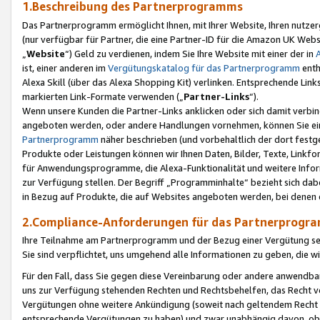
1.Beschreibung des Partnerprogramms
Das Partnerprogramm ermöglicht Ihnen, mit Ihrer Website, Ihren nutzer
(nur verfügbar für Partner, die eine Partner-ID für die Amazon UK We
„
Website
“) Geld zu verdienen, indem Sie Ihre Website mit einer der in
ist, einer anderen im
Vergütungskatalog für das Partnerprogramm
enth
Alexa Skill (über das Alexa Shopping Kit) verlinken. Entsprechende Lin
markierten Link-Formate verwenden („
Partner-Links
“).
Wenn unsere Kunden die Partner-Links anklicken oder sich damit verbi
angeboten werden, oder andere Handlungen vornehmen, können Sie eine
Partnerprogramm
näher beschrieben (und vorbehaltlich der dort festg
Produkte oder Leistungen können wir Ihnen Daten, Bilder, Texte, Linkfo
für Anwendungsprogramme, die Alexa-Funktionalität und weitere Inf
zur Verfügung stellen. Der Begriff „Programminhalte“ bezieht sich dabe
in Bezug auf Produkte, die auf Websites angeboten werden, bei denen 
2.Compliance-Anforderungen für das Partnerprog
Ihre Teilnahme am Partnerprogramm und der Bezug einer Vergütung setz
Sie sind verpflichtet, uns umgehend alle Informationen zu geben, die w
Für den Fall, dass Sie gegen diese Vereinbarung oder andere anwendba
uns zur Verfügung stehenden Rechten und Rechtsbehelfen, das Recht vo
Vergütungen ohne weitere Ankündigung (soweit nach geltendem Recht z
entsprechende Vergütungen zu haben) und zwar unabhängig davon, ob 