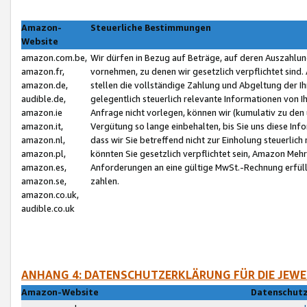
Amazon-
Steuerliche Bestimmungen
Website
amazon.com.be,
Wir dürfen in Bezug auf Beträge, auf deren Auszahlun
amazon.fr,
vornehmen, zu denen wir gesetzlich verpflichtet sind
amazon.de,
stellen die vollständige Zahlung und Abgeltung der 
audible.de,
gelegentlich steuerlich relevante Informationen von I
amazon.ie
Anfrage nicht vorlegen, können wir (kumulativ zu de
amazon.it,
Vergütung so lange einbehalten, bis Sie uns diese Inf
amazon.nl,
dass wir Sie betreffend nicht zur Einholung steuerlich 
amazon.pl,
könnten Sie gesetzlich verpflichtet sein, Amazon Meh
amazon.es,
Anforderungen an eine gültige MwSt.-Rechnung erfüllt
amazon.se,
zahlen.
amazon.co.uk,
audible.co.uk
ANHANG 4: DATENSCHUTZERKLÄRUNG FÜR DIE JEWE
Amazon-Website
Datenschutz