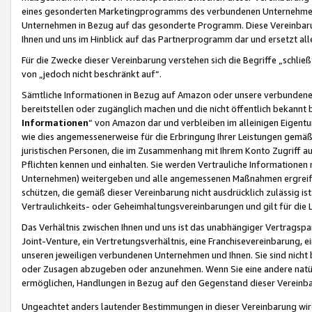
eines gesonderten Marketingprogramms des verbundenen Unternehmens
Unternehmen in Bezug auf das gesonderte Programm. Diese Vereinbarung
Ihnen und uns im Hinblick auf das Partnerprogramm dar und ersetzt al
Für die Zwecke dieser Vereinbarung verstehen sich die Begriffe „schließ
von „jedoch nicht beschränkt auf“.
Sämtliche Informationen in Bezug auf Amazon oder unsere verbunde
bereitstellen oder zugänglich machen und die nicht öffentlich bekannt bz
Informationen
“ von Amazon dar und verbleiben im alleinigen Eigent
wie dies angemessenerweise für die Erbringung Ihrer Leistungen gemäß d
juristischen Personen, die im Zusammenhang mit Ihrem Konto Zugriff au
Pflichten kennen und einhalten. Sie werden Vertrauliche Informationen 
Unternehmen) weitergeben und alle angemessenen Maßnahmen ergreifen
schützen, die gemäß dieser Vereinbarung nicht ausdrücklich zulässig is
Vertraulichkeits- oder Geheimhaltungsvereinbarungen und gilt für die
Das Verhältnis zwischen Ihnen und uns ist das unabhängiger Vertragspa
Joint-Venture, ein Vertretungsverhältnis, eine Franchisevereinbarung, 
unseren jeweiligen verbundenen Unternehmen und Ihnen. Sie sind ni
oder Zusagen abzugeben oder anzunehmen. Wenn Sie eine andere natürli
ermöglichen, Handlungen in Bezug auf den Gegenstand dieser Vereinbar
Ungeachtet anders lautender Bestimmungen in dieser Vereinbarung wird