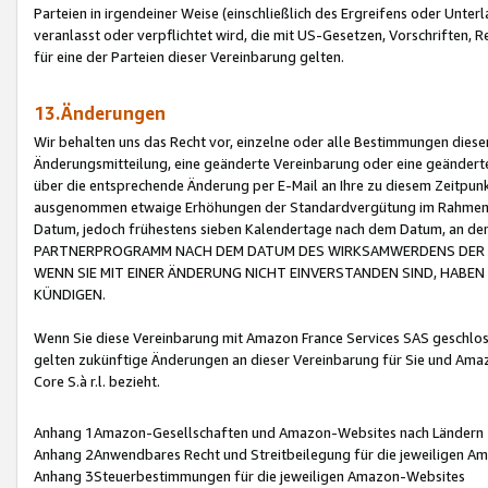
Parteien in irgendeiner Weise (einschließlich des Ergreifens oder Unt
veranlasst oder verpflichtet wird, die mit US-Gesetzen, Vorschriften,
für eine der Parteien dieser Vereinbarung gelten.
13.Änderungen
Wir behalten uns das Recht vor, einzelne oder alle Bestimmungen diese
Änderungsmitteilung, eine geänderte Vereinbarung oder eine geänderte 
über die entsprechende Änderung per E-Mail an Ihre zu diesem Zeitpun
ausgenommen etwaige Erhöhungen der Standardvergütung im Rahmen
Datum, jedoch frühestens sieben Kalendertage nach dem Datum, an de
PARTNERPROGRAMM NACH DEM DATUM DES WIRKSAMWERDENS DER Ä
WENN SIE MIT EINER ÄNDERUNG NICHT EINVERSTANDEN SIND, HABEN S
KÜNDIGEN.
Wenn Sie diese Vereinbarung mit Amazon France Services SAS geschlo
gelten zukünftige Änderungen an dieser Vereinbarung für Sie und Ama
Core S.à r.l. bezieht.
Anhang 1Amazon-Gesellschaften und Amazon-Websites nach Ländern
Anhang 2Anwendbares Recht und Streitbeilegung für die jeweiligen 
Anhang 3Steuerbestimmungen für die jeweiligen Amazon-Websites