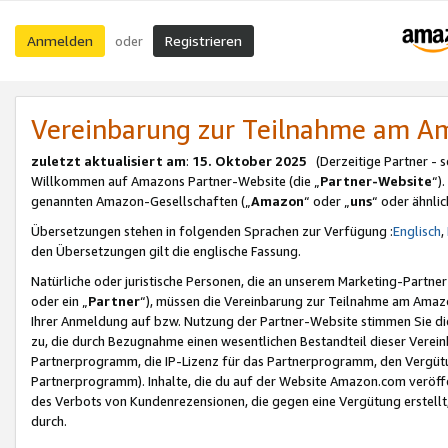
Anmelden
Registrieren
oder
Vereinbarung zur Teilnahme am 
zuletzt aktualisiert am
:
15. Oktober 2025
(Derzeitige Partner - 
Willkommen auf Amazons Partner-Website (die „
Partner-Website
“)
genannten Amazon-Gesellschaften („
Amazon
“ oder „
uns
“ oder ähnli
Übersetzungen stehen in folgenden Sprachen zur Verfügung :
Englisch
,
den Übersetzungen gilt die englische Fassung.
Natürliche oder juristische Personen, die an unserem Marketing-Partn
oder ein „
Partner
“), müssen die Vereinbarung zur Teilnahme am Ama
Ihrer Anmeldung auf bzw. Nutzung der Partner-Website stimmen Sie die
zu, die durch Bezugnahme einen wesentlichen Bestandteil dieser Verei
Partnerprogramm, die IP-Lizenz für das Partnerprogramm, den Vergütu
Partnerprogramm). Inhalte, die du auf der Website Amazon.com veröffe
des Verbots von Kundenrezensionen, die gegen eine Vergütung erstellt, 
durch.