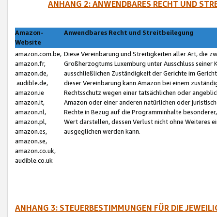
ANHANG 2: ANWENDBARES RECHT UND STRE
Amazon-
Anwendbares Recht und Streitbeilegung
Website
amazon.com.be,
Diese Vereinbarung und Streitigkeiten aller Art, die 
amazon.fr,
Großherzogtums Luxemburg unter Ausschluss seiner Kol
amazon.de,
ausschließlichen Zuständigkeit der Gerichte im Geri
audible.de,
dieser Vereinbarung kann Amazon bei einem zuständig
amazon.ie
Rechtsschutz wegen einer tatsächlichen oder angebli
amazon.it,
Amazon oder einer anderen natürlichen oder juristisc
amazon.nl,
Rechte in Bezug auf die Programminhalte besonderer,
amazon.pl,
Wert darstellen, dessen Verlust nicht ohne Weiteres e
amazon.es,
ausgeglichen werden kann.
amazon.se,
amazon.co.uk,
audible.co.uk
ANHANG 3: STEUERBESTIMMUNGEN FÜR DIE JEWEIL