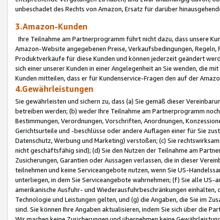
unbeschadet des Rechts von Amazon, Ersatz für darüber hinausgehen
3.Amazon-Kunden
Ihre Teilnahme am Partnerprogramm führt nicht dazu, dass unsere Kun
Amazon-Website angegebenen Preise, Verkaufsbedingungen, Regeln, Ri
Produktverkäufe für diese Kunden und können jederzeit geändert werde
sich einer unserer Kunden in einer Angelegenheit an Sie wenden, die 
Kunden mitteilen, dass er für Kundenservice-Fragen den auf der Ama
4.Gewährleistungen
Sie gewährleisten und sichern zu, dass (a) Sie gemäß dieser Vereinba
betreiben werden; (b) weder Ihre Teilnahme am Partnerprogramm noch d
Bestimmungen, Verordnungen, Vorschriften, Anordnungen, Konzessionen,
Gerichtsurteile und -beschlüsse oder andere Auflagen einer für Sie zu
Datenschutz, Werbung und Marketing) verstoßen; (c) Sie rechtswirksam 
nicht geschäftsfähig sind); (d) Sie den Nutzen der Teilnahme am Partne
Zusicherungen, Garantien oder Aussagen verlassen, die in dieser Verein
teilnehmen und keine Serviceangebote nutzen, wenn Sie US-Handelssa
unterliegen, in dem Sie Serviceangebote wahrnehmen; (f) Sie alle US
amerikanische Ausfuhr- und Wiederausfuhrbeschränkungen einhalten, 
Technologie und Leistungen gelten, und (g) die Angaben, die Sie im 
sind. Sie können Ihre Angaben aktualisieren, indem Sie sich über die 
Wir machen keine Zusicherungen und übernehmen keine Gewährleistun