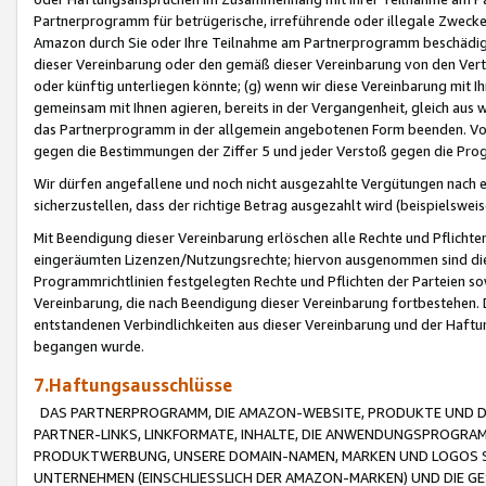
Partnerprogramm für betrügerische, irreführende oder illegale Zwecke
Amazon durch Sie oder Ihre Teilnahme am Partnerprogramm beschädig
dieser Vereinbarung oder den gemäß dieser Vereinbarung von den Vertr
oder künftig unterliegen könnte; (g) wenn wir diese Vereinbarung mit I
gemeinsam mit Ihnen agieren, bereits in der Vergangenheit, gleich aus
das Partnerprogramm in der allgemein angebotenen Form beenden. Vors
gegen die Bestimmungen der Ziffer 5 und jeder Verstoß gegen die Prog
Wir dürfen angefallene und noch nicht ausgezahlte Vergütungen nach 
sicherzustellen, dass der richtige Betrag ausgezahlt wird (beispielsw
Mit Beendigung dieser Vereinbarung erlöschen alle Rechte und Pflichte
eingeräumten Lizenzen/Nutzungsrechte; hiervon ausgenommen sind die in 
Programmrichtlinien festgelegten Rechte und Pflichten der Parteien sow
Vereinbarung, die nach Beendigung dieser Vereinbarung fortbestehen. D
entstandenen Verbindlichkeiten aus dieser Vereinbarung und der Haft
begangen wurde.
7.Haftungsausschlüsse
DAS PARTNERPROGRAMM, DIE AMAZON-WEBSITE, PRODUKTE UND DI
PARTNER-LINKS, LINKFORMATE, INHALTE, DIE ANWENDUNGSPROGR
PRODUKTWERBUNG, UNSERE DOMAIN-NAMEN, MARKEN UND LOGOS S
UNTERNEHMEN (EINSCHLIESSLICH DER AMAZON-MARKEN) UND DIE GE