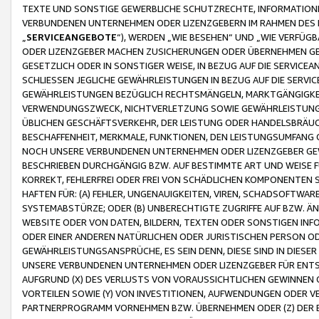
TEXTE UND SONSTIGE GEWERBLICHE SCHUTZRECHTE, INFORMATIONE
VERBUNDENEN UNTERNEHMEN ODER LIZENZGEBERN IM RAHMEN DES
„
SERVICEANGEBOTE
“), WERDEN „WIE BESEHEN“ UND „WIE VERFÜ
ODER LIZENZGEBER MACHEN ZUSICHERUNGEN ODER ÜBERNEHMEN GEW
GESETZLICH ODER IN SONSTIGER WEISE, IN BEZUG AUF DIE SERVI
SCHLIESSEN JEGLICHE GEWÄHRLEISTUNGEN IN BEZUG AUF DIE SERVI
GEWÄHRLEISTUNGEN BEZÜGLICH RECHTSMÄNGELN, MARKTGÄNGIGKEIT
VERWENDUNGSZWECK, NICHTVERLETZUNG SOWIE GEWÄHRLEISTUNGEN 
ÜBLICHEN GESCHÄFTSVERKEHR, DER LEISTUNG ODER HANDELSBRÄUCH
BESCHAFFENHEIT, MERKMALE, FUNKTIONEN, DEN LEISTUNGSUMFANG 
NOCH UNSERE VERBUNDENEN UNTERNEHMEN ODER LIZENZGEBER GEWÄ
BESCHRIEBEN DURCHGÄNGIG BZW. AUF BESTIMMTE ART UND WEISE
KORREKT, FEHLERFREI ODER FREI VON SCHÄDLICHEN KOMPONENTEN
HAFTEN FÜR: (A) FEHLER, UNGENAUIGKEITEN, VIREN, SCHADSOFTW
SYSTEMABSTÜRZE; ODER (B) UNBERECHTIGTE ZUGRIFFE AUF BZW. 
WEBSITE ODER VON DATEN, BILDERN, TEXTEN ODER SONSTIGEN INF
ODER EINER ANDEREN NATÜRLICHEN ODER JURISTISCHEN PERSON OD
GEWÄHRLEISTUNGSANSPRÜCHE, ES SEIN DENN, DIESE SIND IN DIES
UNSERE VERBUNDENEN UNTERNEHMEN ODER LIZENZGEBER FÜR EN
AUFGRUND (X) DES VERLUSTS VON VORAUSSICHTLICHEN GEWINNEN
VORTEILEN SOWIE (Y) VON INVESTITIONEN, AUFWENDUNGEN ODER VE
PARTNERPROGRAMM VORNEHMEN BZW. ÜBERNEHMEN ODER (Z) DER 