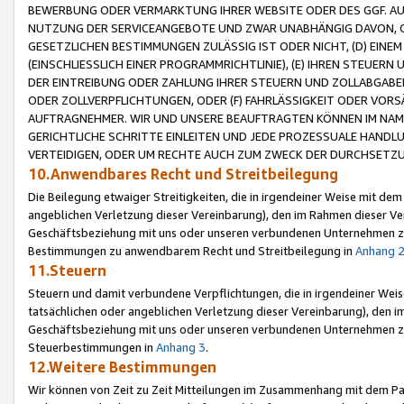
BEWERBUNG ODER VERMARKTUNG IHRER WEBSITE ODER DES GGF. AUF 
NUTZUNG DER SERVICEANGEBOTE UND ZWAR UNABHÄNGIG DAVON, O
GESETZLICHEN BESTIMMUNGEN ZULÄSSIG IST ODER NICHT, (D) EINE
(EINSCHLIESSLICH EINER PROGRAMMRICHTLINIE), (E) IHREN STEUER
DER EINTREIBUNG ODER ZAHLUNG IHRER STEUERN UND ZOLLABGAB
ODER ZOLLVERPFLICHTUNGEN, ODER (F) FAHRLÄSSIGKEIT ODER VORS
AUFTRAGNEHMER. WIR UND UNSERE BEAUFTRAGTEN KÖNNEN IM NAME
GERICHTLICHE SCHRITTE EINLEITEN UND JEDE PROZESSUALE HAND
VERTEIDIGEN, ODER UM RECHTE AUCH ZUM ZWECK DER DURCHSETZU
10.Anwendbares Recht und Streitbeilegung
Die Beilegung etwaiger Streitigkeiten, die in irgendeiner Weise mit de
angeblichen Verletzung dieser Vereinbarung), den im Rahmen dieser Ve
Geschäftsbeziehung mit uns oder unseren verbundenen Unternehmen zu
Bestimmungen zu anwendbarem Recht und Streitbeilegung in
Anhang 
11.Steuern
Steuern und damit verbundene Verpflichtungen, die in irgendeiner Wei
tatsächlichen oder angeblichen Verletzung dieser Vereinbarung), den 
Geschäftsbeziehung mit uns oder unseren verbundenen Unternehmen z
Steuerbestimmungen in
Anhang 3
.
12.Weitere Bestimmungen
Wir können von Zeit zu Zeit Mitteilungen im Zusammenhang mit dem Par