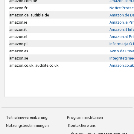
amazon.com.be
amazon.com.b
amazon.fr
Notice:Protec
amazon.de, audible.de
Amazon.de Da
amazon.ie
Amazon.ie Pri
amazon.it
Amazon.it Inf
amazon.nl
Amazon.nl Pri
amazon.pl
Informacja O
amazon.es
Aviso de Priv
amazon.se
Integritetsm
amazon.co.uk, audible.co.uk
Amazon.co.uk 
Teilnahmevereinbarung
Programmrichtlinien
Nutzungsbestimmungen
Kontaktiere uns