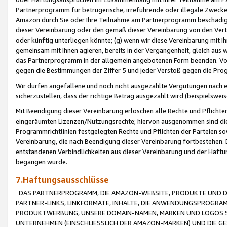
Partnerprogramm für betrügerische, irreführende oder illegale Zwecke
Amazon durch Sie oder Ihre Teilnahme am Partnerprogramm beschädig
dieser Vereinbarung oder den gemäß dieser Vereinbarung von den Vertr
oder künftig unterliegen könnte; (g) wenn wir diese Vereinbarung mit I
gemeinsam mit Ihnen agieren, bereits in der Vergangenheit, gleich aus
das Partnerprogramm in der allgemein angebotenen Form beenden. Vors
gegen die Bestimmungen der Ziffer 5 und jeder Verstoß gegen die Prog
Wir dürfen angefallene und noch nicht ausgezahlte Vergütungen nach 
sicherzustellen, dass der richtige Betrag ausgezahlt wird (beispielsw
Mit Beendigung dieser Vereinbarung erlöschen alle Rechte und Pflichte
eingeräumten Lizenzen/Nutzungsrechte; hiervon ausgenommen sind die in 
Programmrichtlinien festgelegten Rechte und Pflichten der Parteien sow
Vereinbarung, die nach Beendigung dieser Vereinbarung fortbestehen. D
entstandenen Verbindlichkeiten aus dieser Vereinbarung und der Haft
begangen wurde.
7.Haftungsausschlüsse
DAS PARTNERPROGRAMM, DIE AMAZON-WEBSITE, PRODUKTE UND DI
PARTNER-LINKS, LINKFORMATE, INHALTE, DIE ANWENDUNGSPROGR
PRODUKTWERBUNG, UNSERE DOMAIN-NAMEN, MARKEN UND LOGOS S
UNTERNEHMEN (EINSCHLIESSLICH DER AMAZON-MARKEN) UND DIE GE