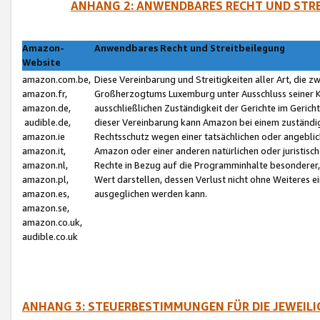
ANHANG 2: ANWENDBARES RECHT UND STRE
Amazon-
Anwendbares Recht und Streitbeilegung
Website
amazon.com.be,
Diese Vereinbarung und Streitigkeiten aller Art, die 
amazon.fr,
Großherzogtums Luxemburg unter Ausschluss seiner Kol
amazon.de,
ausschließlichen Zuständigkeit der Gerichte im Geri
audible.de,
dieser Vereinbarung kann Amazon bei einem zuständig
amazon.ie
Rechtsschutz wegen einer tatsächlichen oder angebli
amazon.it,
Amazon oder einer anderen natürlichen oder juristisc
amazon.nl,
Rechte in Bezug auf die Programminhalte besonderer,
amazon.pl,
Wert darstellen, dessen Verlust nicht ohne Weiteres e
amazon.es,
ausgeglichen werden kann.
amazon.se,
amazon.co.uk,
audible.co.uk
ANHANG 3: STEUERBESTIMMUNGEN FÜR DIE JEWEIL