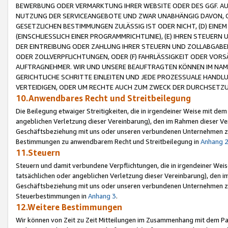
BEWERBUNG ODER VERMARKTUNG IHRER WEBSITE ODER DES GGF. AUF 
NUTZUNG DER SERVICEANGEBOTE UND ZWAR UNABHÄNGIG DAVON, O
GESETZLICHEN BESTIMMUNGEN ZULÄSSIG IST ODER NICHT, (D) EINE
(EINSCHLIESSLICH EINER PROGRAMMRICHTLINIE), (E) IHREN STEUER
DER EINTREIBUNG ODER ZAHLUNG IHRER STEUERN UND ZOLLABGAB
ODER ZOLLVERPFLICHTUNGEN, ODER (F) FAHRLÄSSIGKEIT ODER VORS
AUFTRAGNEHMER. WIR UND UNSERE BEAUFTRAGTEN KÖNNEN IM NAME
GERICHTLICHE SCHRITTE EINLEITEN UND JEDE PROZESSUALE HAND
VERTEIDIGEN, ODER UM RECHTE AUCH ZUM ZWECK DER DURCHSETZU
10.Anwendbares Recht und Streitbeilegung
Die Beilegung etwaiger Streitigkeiten, die in irgendeiner Weise mit de
angeblichen Verletzung dieser Vereinbarung), den im Rahmen dieser Ve
Geschäftsbeziehung mit uns oder unseren verbundenen Unternehmen zu
Bestimmungen zu anwendbarem Recht und Streitbeilegung in
Anhang 
11.Steuern
Steuern und damit verbundene Verpflichtungen, die in irgendeiner Wei
tatsächlichen oder angeblichen Verletzung dieser Vereinbarung), den 
Geschäftsbeziehung mit uns oder unseren verbundenen Unternehmen z
Steuerbestimmungen in
Anhang 3
.
12.Weitere Bestimmungen
Wir können von Zeit zu Zeit Mitteilungen im Zusammenhang mit dem Par