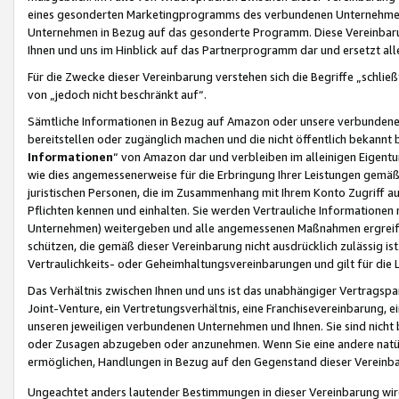
eines gesonderten Marketingprogramms des verbundenen Unternehmens
Unternehmen in Bezug auf das gesonderte Programm. Diese Vereinbarung
Ihnen und uns im Hinblick auf das Partnerprogramm dar und ersetzt al
Für die Zwecke dieser Vereinbarung verstehen sich die Begriffe „schließ
von „jedoch nicht beschränkt auf“.
Sämtliche Informationen in Bezug auf Amazon oder unsere verbunde
bereitstellen oder zugänglich machen und die nicht öffentlich bekannt bz
Informationen
“ von Amazon dar und verbleiben im alleinigen Eigent
wie dies angemessenerweise für die Erbringung Ihrer Leistungen gemäß d
juristischen Personen, die im Zusammenhang mit Ihrem Konto Zugriff au
Pflichten kennen und einhalten. Sie werden Vertrauliche Informationen 
Unternehmen) weitergeben und alle angemessenen Maßnahmen ergreifen
schützen, die gemäß dieser Vereinbarung nicht ausdrücklich zulässig is
Vertraulichkeits- oder Geheimhaltungsvereinbarungen und gilt für die
Das Verhältnis zwischen Ihnen und uns ist das unabhängiger Vertragspa
Joint-Venture, ein Vertretungsverhältnis, eine Franchisevereinbarung, 
unseren jeweiligen verbundenen Unternehmen und Ihnen. Sie sind ni
oder Zusagen abzugeben oder anzunehmen. Wenn Sie eine andere natürli
ermöglichen, Handlungen in Bezug auf den Gegenstand dieser Vereinbar
Ungeachtet anders lautender Bestimmungen in dieser Vereinbarung wird