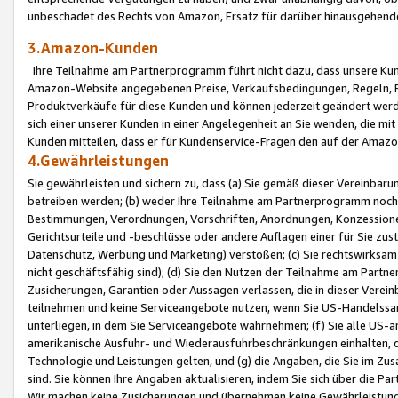
unbeschadet des Rechts von Amazon, Ersatz für darüber hinausgehen
3.Amazon-Kunden
Ihre Teilnahme am Partnerprogramm führt nicht dazu, dass unsere Kun
Amazon-Website angegebenen Preise, Verkaufsbedingungen, Regeln, Ri
Produktverkäufe für diese Kunden und können jederzeit geändert werde
sich einer unserer Kunden in einer Angelegenheit an Sie wenden, die 
Kunden mitteilen, dass er für Kundenservice-Fragen den auf der Ama
4.Gewährleistungen
Sie gewährleisten und sichern zu, dass (a) Sie gemäß dieser Vereinba
betreiben werden; (b) weder Ihre Teilnahme am Partnerprogramm noch d
Bestimmungen, Verordnungen, Vorschriften, Anordnungen, Konzessionen,
Gerichtsurteile und -beschlüsse oder andere Auflagen einer für Sie zu
Datenschutz, Werbung und Marketing) verstoßen; (c) Sie rechtswirksam 
nicht geschäftsfähig sind); (d) Sie den Nutzen der Teilnahme am Partne
Zusicherungen, Garantien oder Aussagen verlassen, die in dieser Verein
teilnehmen und keine Serviceangebote nutzen, wenn Sie US-Handelssa
unterliegen, in dem Sie Serviceangebote wahrnehmen; (f) Sie alle US
amerikanische Ausfuhr- und Wiederausfuhrbeschränkungen einhalten, 
Technologie und Leistungen gelten, und (g) die Angaben, die Sie im 
sind. Sie können Ihre Angaben aktualisieren, indem Sie sich über die 
Wir machen keine Zusicherungen und übernehmen keine Gewährleistun