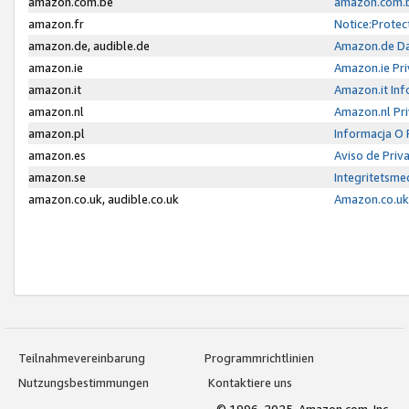
amazon.com.be
amazon.com.b
amazon.fr
Notice:Protec
amazon.de, audible.de
Amazon.de Da
amazon.ie
Amazon.ie Pri
amazon.it
Amazon.it Inf
amazon.nl
Amazon.nl Pri
amazon.pl
Informacja O
amazon.es
Aviso de Priv
amazon.se
Integritetsm
amazon.co.uk, audible.co.uk
Amazon.co.uk 
Teilnahmevereinbarung
Programmrichtlinien
Nutzungsbestimmungen
Kontaktiere uns