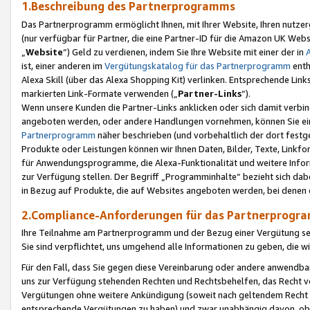
1.Beschreibung des Partnerprogramms
Das Partnerprogramm ermöglicht Ihnen, mit Ihrer Website, Ihren nutzer
(nur verfügbar für Partner, die eine Partner-ID für die Amazon UK We
„
Website
“) Geld zu verdienen, indem Sie Ihre Website mit einer der in
ist, einer anderen im
Vergütungskatalog für das Partnerprogramm
enth
Alexa Skill (über das Alexa Shopping Kit) verlinken. Entsprechende Lin
markierten Link-Formate verwenden („
Partner-Links
“).
Wenn unsere Kunden die Partner-Links anklicken oder sich damit verbi
angeboten werden, oder andere Handlungen vornehmen, können Sie eine
Partnerprogramm
näher beschrieben (und vorbehaltlich der dort festg
Produkte oder Leistungen können wir Ihnen Daten, Bilder, Texte, Linkfo
für Anwendungsprogramme, die Alexa-Funktionalität und weitere Inf
zur Verfügung stellen. Der Begriff „Programminhalte“ bezieht sich dabe
in Bezug auf Produkte, die auf Websites angeboten werden, bei denen 
2.Compliance-Anforderungen für das Partnerprog
Ihre Teilnahme am Partnerprogramm und der Bezug einer Vergütung setz
Sie sind verpflichtet, uns umgehend alle Informationen zu geben, die w
Für den Fall, dass Sie gegen diese Vereinbarung oder andere anwendba
uns zur Verfügung stehenden Rechten und Rechtsbehelfen, das Recht vo
Vergütungen ohne weitere Ankündigung (soweit nach geltendem Recht z
entsprechende Vergütungen zu haben) und zwar unabhängig davon, ob 