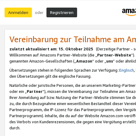
Anmelden
Registrieren
oder
Vereinbarung zur Teilnahme am 
zuletzt aktualisiert am
:
15. Oktober 2025
(Derzeitige Partner - 
Willkommen auf Amazons Partner-Website (die „
Partner-Website
“)
genannten Amazon-Gesellschaften („
Amazon
“ oder „
uns
“ oder ähnli
Übersetzungen stehen in folgenden Sprachen zur Verfügung :
Englisch
,
den Übersetzungen gilt die englische Fassung.
Natürliche oder juristische Personen, die an unserem Marketing-Partn
oder ein „
Partner
“), müssen die Vereinbarung zur Teilnahme am Ama
Ihrer Anmeldung auf bzw. Nutzung der Partner-Website stimmen Sie die
zu, die durch Bezugnahme einen wesentlichen Bestandteil dieser Verei
Partnerprogramm, die IP-Lizenz für das Partnerprogramm, den Vergütu
Partnerprogramm). Inhalte, die du auf der Website Amazon.com veröffe
des Verbots von Kundenrezensionen, die gegen eine Vergütung erstellt, 
durch.