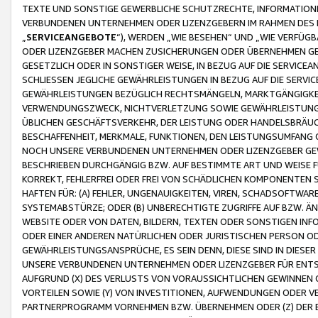
TEXTE UND SONSTIGE GEWERBLICHE SCHUTZRECHTE, INFORMATIONE
VERBUNDENEN UNTERNEHMEN ODER LIZENZGEBERN IM RAHMEN DES
„
SERVICEANGEBOTE
“), WERDEN „WIE BESEHEN“ UND „WIE VERFÜ
ODER LIZENZGEBER MACHEN ZUSICHERUNGEN ODER ÜBERNEHMEN GEW
GESETZLICH ODER IN SONSTIGER WEISE, IN BEZUG AUF DIE SERVI
SCHLIESSEN JEGLICHE GEWÄHRLEISTUNGEN IN BEZUG AUF DIE SERVI
GEWÄHRLEISTUNGEN BEZÜGLICH RECHTSMÄNGELN, MARKTGÄNGIGKEIT
VERWENDUNGSZWECK, NICHTVERLETZUNG SOWIE GEWÄHRLEISTUNGEN 
ÜBLICHEN GESCHÄFTSVERKEHR, DER LEISTUNG ODER HANDELSBRÄUCH
BESCHAFFENHEIT, MERKMALE, FUNKTIONEN, DEN LEISTUNGSUMFANG 
NOCH UNSERE VERBUNDENEN UNTERNEHMEN ODER LIZENZGEBER GEWÄ
BESCHRIEBEN DURCHGÄNGIG BZW. AUF BESTIMMTE ART UND WEISE
KORREKT, FEHLERFREI ODER FREI VON SCHÄDLICHEN KOMPONENTEN
HAFTEN FÜR: (A) FEHLER, UNGENAUIGKEITEN, VIREN, SCHADSOFTW
SYSTEMABSTÜRZE; ODER (B) UNBERECHTIGTE ZUGRIFFE AUF BZW. 
WEBSITE ODER VON DATEN, BILDERN, TEXTEN ODER SONSTIGEN INF
ODER EINER ANDEREN NATÜRLICHEN ODER JURISTISCHEN PERSON OD
GEWÄHRLEISTUNGSANSPRÜCHE, ES SEIN DENN, DIESE SIND IN DIES
UNSERE VERBUNDENEN UNTERNEHMEN ODER LIZENZGEBER FÜR EN
AUFGRUND (X) DES VERLUSTS VON VORAUSSICHTLICHEN GEWINNEN
VORTEILEN SOWIE (Y) VON INVESTITIONEN, AUFWENDUNGEN ODER VE
PARTNERPROGRAMM VORNEHMEN BZW. ÜBERNEHMEN ODER (Z) DER 