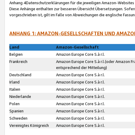
Anhang 4Datenschutzerklärungen für die jeweiligen Amazon-Websites
Diese Anhänge enthalten zur besseren Übersicht Übersetzungen. Sofe
vorgeschrieben ist, gilt im Falle von Abweichungen die englische Fass
ANHANG 1: AMAZON-GESELLSCHAFTEN UND AMAZO
Land
Amazon-Gesellschaft
Belgien
Amazon Europe Core S.à r.l.
Frankreich
Amazon Europe Core S.à r.l.(oder Amazon Fr
entsprechend der Mitteilung)
Deutschland
Amazon Europe Core S.à r.l.
Irland
Amazon Europe Core S.à r.l.
Italien
Amazon Europe Core S.à r.l.
Niederlande
Amazon Europe Core S.à r.l.
Polen
Amazon Europe Core S.à r.l.
Spanien
Amazon Europe Core S.à r.l.
Schweden
Amazon Europe Core S.à r.l.
Vereinigtes Königreich
Amazon Europe Core S.à r.l.