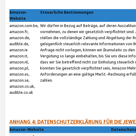
Amazon-
Steuerliche Bestimmungen
Website
amazon.com.be,
Wir dürfen in Bezug auf Beträge, auf deren Auszahlun
amazon.fr,
vornehmen, zu denen wir gesetzlich verpflichtet sind
amazon.de,
stellen die vollständige Zahlung und Abgeltung der 
audible.de,
gelegentlich steuerlich relevante Informationen von I
amazon.ie
Anfrage nicht vorlegen, können wir (kumulativ zu de
amazon.it,
Vergütung so lange einbehalten, bis Sie uns diese Inf
amazon.nl,
dass wir Sie betreffend nicht zur Einholung steuerlich 
amazon.pl,
könnten Sie gesetzlich verpflichtet sein, Amazon Meh
amazon.es,
Anforderungen an eine gültige MwSt.-Rechnung erfüllt
amazon.se,
zahlen.
amazon.co.uk,
audible.co.uk
ANHANG 4: DATENSCHUTZERKLÄRUNG FÜR DIE JEWE
Amazon-Website
Datenschutz