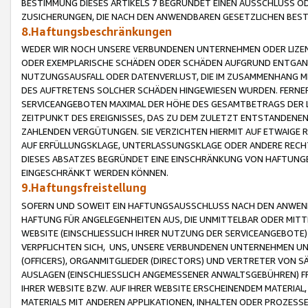
BESTIMMUNG DIESES ARTIKELS 7 BEGRÜNDET EINEN AUSSCHLUSS 
ZUSICHERUNGEN, DIE NACH DEN ANWENDBAREN GESETZLICHEN BE
8.Haftungsbeschränkungen
WEDER WIR NOCH UNSERE VERBUNDENEN UNTERNEHMEN ODER LIZEN
ODER EXEMPLARISCHE SCHÄDEN ODER SCHÄDEN AUFGRUND ENTGANG
NUTZUNGSAUSFALL ODER DATENVERLUST, DIE IM ZUSAMMENHANG MI
DES AUFTRETENS SOLCHER SCHÄDEN HINGEWIESEN WURDEN. FERN
SERVICEANGEBOTEN MAXIMAL DER HÖHE DES GESAMTBETRAGS DER 
ZEITPUNKT DES EREIGNISSES, DAS ZU DEM ZULETZT ENTSTANDENE
ZAHLENDEN VERGÜTUNGEN. SIE VERZICHTEN HIERMIT AUF ETWAIGE 
AUF ERFÜLLUNGSKLAGE, UNTERLASSUNGSKLAGE ODER ANDERE RECHT
DIESES ABSATZES BEGRÜNDET EINE EINSCHRÄNKUNG VON HAFTUNG
EINGESCHRÄNKT WERDEN KÖNNEN.
9.Haftungsfreistellung
SOFERN UND SOWEIT EIN HAFTUNGSAUSSCHLUSS NACH DEN ANWENDB
HAFTUNG FÜR ANGELEGENHEITEN AUS, DIE UNMITTELBAR ODER MITT
WEBSITE (EINSCHLIESSLICH IHRER NUTZUNG DER SERVICEANGEBOTE)
VERPFLICHTEN SICH, UNS, UNSERE VERBUNDENEN UNTERNEHMEN UN
(OFFICERS), ORGANMITGLIEDER (DIRECTORS) UND VERTRETER VON 
AUSLAGEN (EINSCHLIESSLICH ANGEMESSENER ANWALTSGEBÜHREN) FR
IHRER WEBSITE BZW. AUF IHRER WEBSITE ERSCHEINENDEM MATERIAL
MATERIALS MIT ANDEREN APPLIKATIONEN, INHALTEN ODER PROZESSE