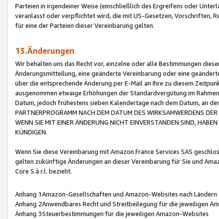
Parteien in irgendeiner Weise (einschließlich des Ergreifens oder Unt
veranlasst oder verpflichtet wird, die mit US-Gesetzen, Vorschriften,
für eine der Parteien dieser Vereinbarung gelten.
13.Änderungen
Wir behalten uns das Recht vor, einzelne oder alle Bestimmungen diese
Änderungsmitteilung, eine geänderte Vereinbarung oder eine geänderte 
über die entsprechende Änderung per E-Mail an Ihre zu diesem Zeitpun
ausgenommen etwaige Erhöhungen der Standardvergütung im Rahmen
Datum, jedoch frühestens sieben Kalendertage nach dem Datum, an de
PARTNERPROGRAMM NACH DEM DATUM DES WIRKSAMWERDENS DER Ä
WENN SIE MIT EINER ÄNDERUNG NICHT EINVERSTANDEN SIND, HABEN S
KÜNDIGEN.
Wenn Sie diese Vereinbarung mit Amazon France Services SAS geschlo
gelten zukünftige Änderungen an dieser Vereinbarung für Sie und Ama
Core S.à r.l. bezieht.
Anhang 1Amazon-Gesellschaften und Amazon-Websites nach Ländern
Anhang 2Anwendbares Recht und Streitbeilegung für die jeweiligen 
Anhang 3Steuerbestimmungen für die jeweiligen Amazon-Websites