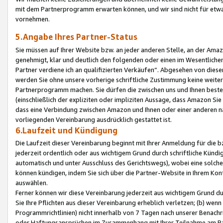
mit dem Partnerprogramm erwarten können, und wir sind nicht für etwa
vornehmen.
5.Angabe Ihres Partner-Status
Sie müssen auf Ihrer Website bzw. an jeder anderen Stelle, an der Am
genehmigt, klar und deutlich den folgenden oder einen im Wesentlichen
Partner verdiene ich an qualifizierten Verkäufen“. Abgesehen von die
werden Sie ohne unsere vorherige schriftliche Zustimmung keine weite
Partnerprogramm machen. Sie dürfen die zwischen uns und Ihnen best
(einschließlich der expliziten oder impliziten Aussage, dass Amazon Si
dass eine Verbindung zwischen Amazon und Ihnen oder einer anderen natü
vorliegenden Vereinbarung ausdrücklich gestattet ist.
6.Laufzeit und Kündigung
Die Laufzeit dieser Vereinbarung beginnt mit Ihrer Anmeldung für die 
jederzeit ordentlich oder aus wichtigem Grund durch schriftliche Kündi
automatisch und unter Ausschluss des Gerichtswegs), wobei eine solch
können kündigen, indem Sie sich über die Partner-Website in Ihrem Ko
auswählen.
Ferner können wir diese Vereinbarung jederzeit aus wichtigem Grund dur
Sie Ihre Pflichten aus dieser Vereinbarung erheblich verletzen; (b) wen
Programmrichtlinien) nicht innerhalb von 7 Tagen nach unserer Benachr
oder Haftungsansprüchen im Zusammenhang mit Ihrer Teilnahme am Pa