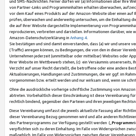
und SMS-Nachrichten. Ferner dürfen wir (a) Informationen über Ihre We
von Partner-Links und Programminhalten erhalten überwachen, aufzei
vor dem Kauf eines Produkts auf der Amazon-Website über einen auf Ih
prüfen, überwachen und anderweitig untersuchen, um die Einhaltung dies
die auf Ihrer Website dargestellte Implementierung von Programminhalt
reproduzieren, verbreiten und darstellen. Informationen darüber, wie w
Amazon-Datenschutzerklärung in
Anhang 4
.
Sie bestätigen und sind damit einverstanden, dass (a) wir und unsere 
(Traffic) anregen können, zu Bedingungen, die von den in dieser Vere
Unternehmen jederzeit (unmittelbar oder mittelbar) Websites oder Appl
Ihrer Website im Wettbewerb stehen, (c) ein Versäumnis unsererseits, I
Verzicht auf unser Recht darstellt, die betroffene oder eine andere B
Aktualisierungen, Handlungen und Zustimmungen, die wir ggf. im Rahme
vorgenommen bzw. erteilt werden und nur wirksam sind, wenn sie schri
Ohne die ausdrückliche vorherige schriftliche Zustimmung von Amazon
abtreten. Vorbehaltlich dieser Einschränkung ist diese Vereinbarung f
rechtlich bindend, gegenüber den Parteien und ihren jeweiligen Rech
Diese Vereinbarung umfasst die jeweils aktuellste Fassung aller Richtli
dieser Vereinbarung Bezug genommen wird und alle anderen Richtlinie
des Partnerprogramms zur Verfügung gestellt werden („
Programmric
verpflichten sich zu deren Einhaltung. Im Falle von Widersprüchen zwi
maßgeblich. Im Falle von Widersprüchen zwischen dieser Vereinbarun