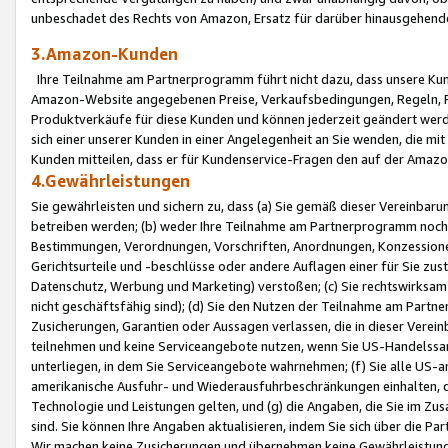
unbeschadet des Rechts von Amazon, Ersatz für darüber hinausgehen
3.Amazon-Kunden
Ihre Teilnahme am Partnerprogramm führt nicht dazu, dass unsere Kun
Amazon-Website angegebenen Preise, Verkaufsbedingungen, Regeln, Ri
Produktverkäufe für diese Kunden und können jederzeit geändert werde
sich einer unserer Kunden in einer Angelegenheit an Sie wenden, die 
Kunden mitteilen, dass er für Kundenservice-Fragen den auf der Ama
4.Gewährleistungen
Sie gewährleisten und sichern zu, dass (a) Sie gemäß dieser Vereinba
betreiben werden; (b) weder Ihre Teilnahme am Partnerprogramm noch d
Bestimmungen, Verordnungen, Vorschriften, Anordnungen, Konzessionen,
Gerichtsurteile und -beschlüsse oder andere Auflagen einer für Sie zu
Datenschutz, Werbung und Marketing) verstoßen; (c) Sie rechtswirksam 
nicht geschäftsfähig sind); (d) Sie den Nutzen der Teilnahme am Partne
Zusicherungen, Garantien oder Aussagen verlassen, die in dieser Verein
teilnehmen und keine Serviceangebote nutzen, wenn Sie US-Handelssa
unterliegen, in dem Sie Serviceangebote wahrnehmen; (f) Sie alle US
amerikanische Ausfuhr- und Wiederausfuhrbeschränkungen einhalten, 
Technologie und Leistungen gelten, und (g) die Angaben, die Sie im 
sind. Sie können Ihre Angaben aktualisieren, indem Sie sich über die 
Wir machen keine Zusicherungen und übernehmen keine Gewährleistun