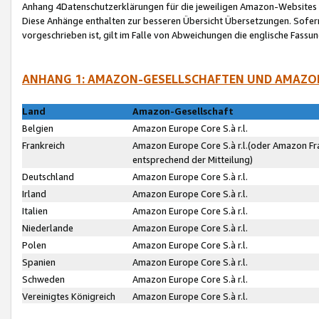
Anhang 4Datenschutzerklärungen für die jeweiligen Amazon-Websites
Diese Anhänge enthalten zur besseren Übersicht Übersetzungen. Sofe
vorgeschrieben ist, gilt im Falle von Abweichungen die englische Fass
ANHANG 1: AMAZON-GESELLSCHAFTEN UND AMAZO
Land
Amazon-Gesellschaft
Belgien
Amazon Europe Core S.à r.l.
Frankreich
Amazon Europe Core S.à r.l.(oder Amazon Fr
entsprechend der Mitteilung)
Deutschland
Amazon Europe Core S.à r.l.
Irland
Amazon Europe Core S.à r.l.
Italien
Amazon Europe Core S.à r.l.
Niederlande
Amazon Europe Core S.à r.l.
Polen
Amazon Europe Core S.à r.l.
Spanien
Amazon Europe Core S.à r.l.
Schweden
Amazon Europe Core S.à r.l.
Vereinigtes Königreich
Amazon Europe Core S.à r.l.