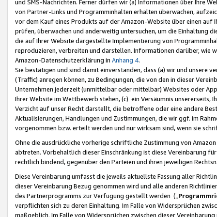
und SMS-Nachrichten. Ferner dürfen wir (a) Informationen über Ihre We
von Partner-Links und Programminhalten erhalten überwachen, aufzei
vor dem Kauf eines Produkts auf der Amazon-Website über einen auf Ih
prüfen, überwachen und anderweitig untersuchen, um die Einhaltung dies
die auf Ihrer Website dargestellte Implementierung von Programminhalt
reproduzieren, verbreiten und darstellen. Informationen darüber, wie w
Amazon-Datenschutzerklärung in
Anhang 4
.
Sie bestätigen und sind damit einverstanden, dass (a) wir und unsere 
(Traffic) anregen können, zu Bedingungen, die von den in dieser Vere
Unternehmen jederzeit (unmittelbar oder mittelbar) Websites oder Appl
Ihrer Website im Wettbewerb stehen, (c) ein Versäumnis unsererseits, I
Verzicht auf unser Recht darstellt, die betroffene oder eine andere B
Aktualisierungen, Handlungen und Zustimmungen, die wir ggf. im Rahme
vorgenommen bzw. erteilt werden und nur wirksam sind, wenn sie schri
Ohne die ausdrückliche vorherige schriftliche Zustimmung von Amazon
abtreten. Vorbehaltlich dieser Einschränkung ist diese Vereinbarung f
rechtlich bindend, gegenüber den Parteien und ihren jeweiligen Rech
Diese Vereinbarung umfasst die jeweils aktuellste Fassung aller Richtli
dieser Vereinbarung Bezug genommen wird und alle anderen Richtlinie
des Partnerprogramms zur Verfügung gestellt werden („
Programmric
verpflichten sich zu deren Einhaltung. Im Falle von Widersprüchen zwi
maßgeblich. Im Falle von Widersprüchen zwischen dieser Vereinbarun