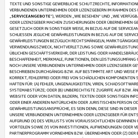
TEXTE UND SONSTIGE GEWERBLICHE SCHUTZRECHTE, INFORMATIONE
VERBUNDENEN UNTERNEHMEN ODER LIZENZGEBERN IM RAHMEN DES
„
SERVICEANGEBOTE
“), WERDEN „WIE BESEHEN“ UND „WIE VERFÜ
ODER LIZENZGEBER MACHEN ZUSICHERUNGEN ODER ÜBERNEHMEN GEW
GESETZLICH ODER IN SONSTIGER WEISE, IN BEZUG AUF DIE SERVI
SCHLIESSEN JEGLICHE GEWÄHRLEISTUNGEN IN BEZUG AUF DIE SERVI
GEWÄHRLEISTUNGEN BEZÜGLICH RECHTSMÄNGELN, MARKTGÄNGIGKEIT
VERWENDUNGSZWECK, NICHTVERLETZUNG SOWIE GEWÄHRLEISTUNGEN 
ÜBLICHEN GESCHÄFTSVERKEHR, DER LEISTUNG ODER HANDELSBRÄUCH
BESCHAFFENHEIT, MERKMALE, FUNKTIONEN, DEN LEISTUNGSUMFANG 
NOCH UNSERE VERBUNDENEN UNTERNEHMEN ODER LIZENZGEBER GEWÄ
BESCHRIEBEN DURCHGÄNGIG BZW. AUF BESTIMMTE ART UND WEISE
KORREKT, FEHLERFREI ODER FREI VON SCHÄDLICHEN KOMPONENTEN
HAFTEN FÜR: (A) FEHLER, UNGENAUIGKEITEN, VIREN, SCHADSOFTW
SYSTEMABSTÜRZE; ODER (B) UNBERECHTIGTE ZUGRIFFE AUF BZW. 
WEBSITE ODER VON DATEN, BILDERN, TEXTEN ODER SONSTIGEN INF
ODER EINER ANDEREN NATÜRLICHEN ODER JURISTISCHEN PERSON OD
GEWÄHRLEISTUNGSANSPRÜCHE, ES SEIN DENN, DIESE SIND IN DIES
UNSERE VERBUNDENEN UNTERNEHMEN ODER LIZENZGEBER FÜR EN
AUFGRUND (X) DES VERLUSTS VON VORAUSSICHTLICHEN GEWINNEN
VORTEILEN SOWIE (Y) VON INVESTITIONEN, AUFWENDUNGEN ODER VE
PARTNERPROGRAMM VORNEHMEN BZW. ÜBERNEHMEN ODER (Z) DER 