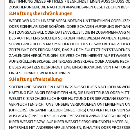
BESTIMMUNG DIESES ARTIKELS 7 BEGRÜNDET EINEN AUSSCHLUSS 
ZUSICHERUNGEN, DIE NACH DEN ANWENDBAREN GESETZLICHEN BE
8.Haftungsbeschränkungen
WEDER WIR NOCH UNSERE VERBUNDENEN UNTERNEHMEN ODER LIZEN
ODER EXEMPLARISCHE SCHÄDEN ODER SCHÄDEN AUFGRUND ENTGANG
NUTZUNGSAUSFALL ODER DATENVERLUST, DIE IM ZUSAMMENHANG MI
DES AUFTRETENS SOLCHER SCHÄDEN HINGEWIESEN WURDEN. FERN
SERVICEANGEBOTEN MAXIMAL DER HÖHE DES GESAMTBETRAGS DER 
ZEITPUNKT DES EREIGNISSES, DAS ZU DEM ZULETZT ENTSTANDENE
ZAHLENDEN VERGÜTUNGEN. SIE VERZICHTEN HIERMIT AUF ETWAIGE 
AUF ERFÜLLUNGSKLAGE, UNTERLASSUNGSKLAGE ODER ANDERE RECHT
DIESES ABSATZES BEGRÜNDET EINE EINSCHRÄNKUNG VON HAFTUNG
EINGESCHRÄNKT WERDEN KÖNNEN.
9.Haftungsfreistellung
SOFERN UND SOWEIT EIN HAFTUNGSAUSSCHLUSS NACH DEN ANWENDB
HAFTUNG FÜR ANGELEGENHEITEN AUS, DIE UNMITTELBAR ODER MITT
WEBSITE (EINSCHLIESSLICH IHRER NUTZUNG DER SERVICEANGEBOTE)
VERPFLICHTEN SICH, UNS, UNSERE VERBUNDENEN UNTERNEHMEN UN
(OFFICERS), ORGANMITGLIEDER (DIRECTORS) UND VERTRETER VON 
AUSLAGEN (EINSCHLIESSLICH ANGEMESSENER ANWALTSGEBÜHREN) FR
IHRER WEBSITE BZW. AUF IHRER WEBSITE ERSCHEINENDEM MATERIAL
MATERIALS MIT ANDEREN APPLIKATIONEN, INHALTEN ODER PROZESSE