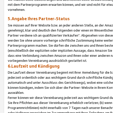
mit dem Partnerprogramm erwarten können, und wir sind nicht für etwa
vornehmen.
5.Angabe Ihres Partner-Status
Sie müssen auf Ihrer Website bzw. an jeder anderen Stelle, an der Am
genehmigt, klar und deutlich den folgenden oder einen im Wesentlichen
Partner verdiene ich an qualifizierten Verkäufen“. Abgesehen von die
werden Sie ohne unsere vorherige schriftliche Zustimmung keine weite
Partnerprogramm machen. Sie dürfen die zwischen uns und Ihnen best
(einschließlich der expliziten oder impliziten Aussage, dass Amazon Si
dass eine Verbindung zwischen Amazon und Ihnen oder einer anderen natü
vorliegenden Vereinbarung ausdrücklich gestattet ist.
6.Laufzeit und Kündigung
Die Laufzeit dieser Vereinbarung beginnt mit Ihrer Anmeldung für die 
jederzeit ordentlich oder aus wichtigem Grund durch schriftliche Kündi
automatisch und unter Ausschluss des Gerichtswegs), wobei eine solch
können kündigen, indem Sie sich über die Partner-Website in Ihrem Ko
auswählen.
Ferner können wir diese Vereinbarung jederzeit aus wichtigem Grund dur
Sie Ihre Pflichten aus dieser Vereinbarung erheblich verletzen; (b) wen
Programmrichtlinien) nicht innerhalb von 7 Tagen nach unserer Benachr
oder Haftungsansprüchen im Zusammenhang mit Ihrer Teilnahme am Pa