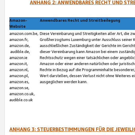
ANHANG 2: ANWENDBARES RECHT UND STRE
Amazon-
Anwendbares Recht und Streitbeilegung
Website
amazon.com.be,
Diese Vereinbarung und Streitigkeiten aller Art, die 
amazon.fr,
Großherzogtums Luxemburg unter Ausschluss seiner Kol
amazon.de,
ausschließlichen Zuständigkeit der Gerichte im Geri
audible.de,
dieser Vereinbarung kann Amazon bei einem zuständig
amazon.ie
Rechtsschutz wegen einer tatsächlichen oder angebli
amazon.it,
Amazon oder einer anderen natürlichen oder juristisc
amazon.nl,
Rechte in Bezug auf die Programminhalte besonderer,
amazon.pl,
Wert darstellen, dessen Verlust nicht ohne Weiteres e
amazon.es,
ausgeglichen werden kann.
amazon.se,
amazon.co.uk,
audible.co.uk
ANHANG 3: STEUERBESTIMMUNGEN FÜR DIE JEWEIL