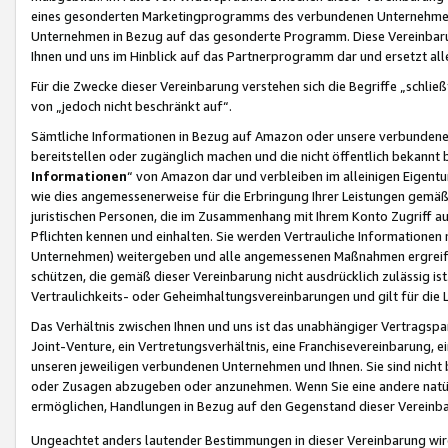
eines gesonderten Marketingprogramms des verbundenen Unternehmens
Unternehmen in Bezug auf das gesonderte Programm. Diese Vereinbarung
Ihnen und uns im Hinblick auf das Partnerprogramm dar und ersetzt al
Für die Zwecke dieser Vereinbarung verstehen sich die Begriffe „schließ
von „jedoch nicht beschränkt auf“.
Sämtliche Informationen in Bezug auf Amazon oder unsere verbunde
bereitstellen oder zugänglich machen und die nicht öffentlich bekannt bz
Informationen
“ von Amazon dar und verbleiben im alleinigen Eigent
wie dies angemessenerweise für die Erbringung Ihrer Leistungen gemäß d
juristischen Personen, die im Zusammenhang mit Ihrem Konto Zugriff au
Pflichten kennen und einhalten. Sie werden Vertrauliche Informationen 
Unternehmen) weitergeben und alle angemessenen Maßnahmen ergreifen
schützen, die gemäß dieser Vereinbarung nicht ausdrücklich zulässig is
Vertraulichkeits- oder Geheimhaltungsvereinbarungen und gilt für die
Das Verhältnis zwischen Ihnen und uns ist das unabhängiger Vertragspa
Joint-Venture, ein Vertretungsverhältnis, eine Franchisevereinbarung, 
unseren jeweiligen verbundenen Unternehmen und Ihnen. Sie sind ni
oder Zusagen abzugeben oder anzunehmen. Wenn Sie eine andere natürli
ermöglichen, Handlungen in Bezug auf den Gegenstand dieser Vereinbar
Ungeachtet anders lautender Bestimmungen in dieser Vereinbarung wird