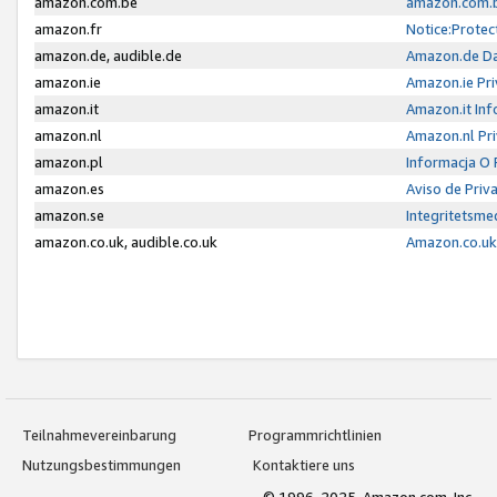
amazon.com.be
amazon.com.b
amazon.fr
Notice:Protec
amazon.de, audible.de
Amazon.de Da
amazon.ie
Amazon.ie Pri
amazon.it
Amazon.it Inf
amazon.nl
Amazon.nl Pri
amazon.pl
Informacja O
amazon.es
Aviso de Priv
amazon.se
Integritetsm
amazon.co.uk, audible.co.uk
Amazon.co.uk 
Teilnahmevereinbarung
Programmrichtlinien
Nutzungsbestimmungen
Kontaktiere uns