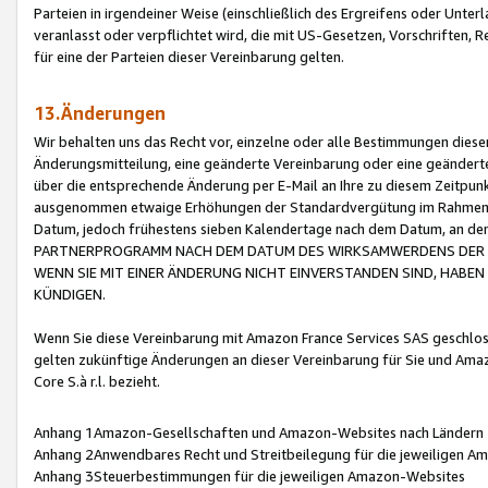
Parteien in irgendeiner Weise (einschließlich des Ergreifens oder Unt
veranlasst oder verpflichtet wird, die mit US-Gesetzen, Vorschriften,
für eine der Parteien dieser Vereinbarung gelten.
13.Änderungen
Wir behalten uns das Recht vor, einzelne oder alle Bestimmungen diese
Änderungsmitteilung, eine geänderte Vereinbarung oder eine geänderte 
über die entsprechende Änderung per E-Mail an Ihre zu diesem Zeitpun
ausgenommen etwaige Erhöhungen der Standardvergütung im Rahmen
Datum, jedoch frühestens sieben Kalendertage nach dem Datum, an de
PARTNERPROGRAMM NACH DEM DATUM DES WIRKSAMWERDENS DER Ä
WENN SIE MIT EINER ÄNDERUNG NICHT EINVERSTANDEN SIND, HABEN S
KÜNDIGEN.
Wenn Sie diese Vereinbarung mit Amazon France Services SAS geschlo
gelten zukünftige Änderungen an dieser Vereinbarung für Sie und Ama
Core S.à r.l. bezieht.
Anhang 1Amazon-Gesellschaften und Amazon-Websites nach Ländern
Anhang 2Anwendbares Recht und Streitbeilegung für die jeweiligen 
Anhang 3Steuerbestimmungen für die jeweiligen Amazon-Websites