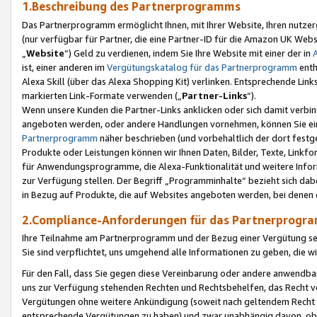
1.Beschreibung des Partnerprogramms
Das Partnerprogramm ermöglicht Ihnen, mit Ihrer Website, Ihren nutzer
(nur verfügbar für Partner, die eine Partner-ID für die Amazon UK We
„
Website
“) Geld zu verdienen, indem Sie Ihre Website mit einer der in
ist, einer anderen im
Vergütungskatalog für das Partnerprogramm
enth
Alexa Skill (über das Alexa Shopping Kit) verlinken. Entsprechende Lin
markierten Link-Formate verwenden („
Partner-Links
“).
Wenn unsere Kunden die Partner-Links anklicken oder sich damit verbi
angeboten werden, oder andere Handlungen vornehmen, können Sie eine
Partnerprogramm
näher beschrieben (und vorbehaltlich der dort festg
Produkte oder Leistungen können wir Ihnen Daten, Bilder, Texte, Linkfo
für Anwendungsprogramme, die Alexa-Funktionalität und weitere Inf
zur Verfügung stellen. Der Begriff „Programminhalte“ bezieht sich dabe
in Bezug auf Produkte, die auf Websites angeboten werden, bei denen 
2.Compliance-Anforderungen für das Partnerprog
Ihre Teilnahme am Partnerprogramm und der Bezug einer Vergütung setz
Sie sind verpflichtet, uns umgehend alle Informationen zu geben, die w
Für den Fall, dass Sie gegen diese Vereinbarung oder andere anwendba
uns zur Verfügung stehenden Rechten und Rechtsbehelfen, das Recht vo
Vergütungen ohne weitere Ankündigung (soweit nach geltendem Recht z
entsprechende Vergütungen zu haben) und zwar unabhängig davon, ob 