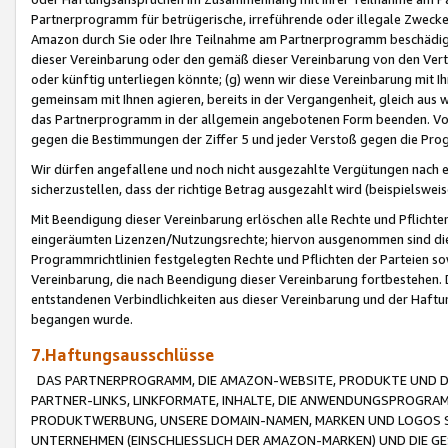
Partnerprogramm für betrügerische, irreführende oder illegale Zwecke
Amazon durch Sie oder Ihre Teilnahme am Partnerprogramm beschädig
dieser Vereinbarung oder den gemäß dieser Vereinbarung von den Vertr
oder künftig unterliegen könnte; (g) wenn wir diese Vereinbarung mit I
gemeinsam mit Ihnen agieren, bereits in der Vergangenheit, gleich aus
das Partnerprogramm in der allgemein angebotenen Form beenden. Vors
gegen die Bestimmungen der Ziffer 5 und jeder Verstoß gegen die Prog
Wir dürfen angefallene und noch nicht ausgezahlte Vergütungen nach 
sicherzustellen, dass der richtige Betrag ausgezahlt wird (beispielsw
Mit Beendigung dieser Vereinbarung erlöschen alle Rechte und Pflichte
eingeräumten Lizenzen/Nutzungsrechte; hiervon ausgenommen sind die in 
Programmrichtlinien festgelegten Rechte und Pflichten der Parteien sow
Vereinbarung, die nach Beendigung dieser Vereinbarung fortbestehen. D
entstandenen Verbindlichkeiten aus dieser Vereinbarung und der Haft
begangen wurde.
7.Haftungsausschlüsse
DAS PARTNERPROGRAMM, DIE AMAZON-WEBSITE, PRODUKTE UND DI
PARTNER-LINKS, LINKFORMATE, INHALTE, DIE ANWENDUNGSPROGR
PRODUKTWERBUNG, UNSERE DOMAIN-NAMEN, MARKEN UND LOGOS S
UNTERNEHMEN (EINSCHLIESSLICH DER AMAZON-MARKEN) UND DIE GE