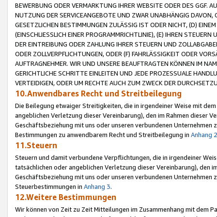
BEWERBUNG ODER VERMARKTUNG IHRER WEBSITE ODER DES GGF. AUF 
NUTZUNG DER SERVICEANGEBOTE UND ZWAR UNABHÄNGIG DAVON, O
GESETZLICHEN BESTIMMUNGEN ZULÄSSIG IST ODER NICHT, (D) EINE
(EINSCHLIESSLICH EINER PROGRAMMRICHTLINIE), (E) IHREN STEUER
DER EINTREIBUNG ODER ZAHLUNG IHRER STEUERN UND ZOLLABGAB
ODER ZOLLVERPFLICHTUNGEN, ODER (F) FAHRLÄSSIGKEIT ODER VORS
AUFTRAGNEHMER. WIR UND UNSERE BEAUFTRAGTEN KÖNNEN IM NAME
GERICHTLICHE SCHRITTE EINLEITEN UND JEDE PROZESSUALE HAND
VERTEIDIGEN, ODER UM RECHTE AUCH ZUM ZWECK DER DURCHSETZU
10.Anwendbares Recht und Streitbeilegung
Die Beilegung etwaiger Streitigkeiten, die in irgendeiner Weise mit de
angeblichen Verletzung dieser Vereinbarung), den im Rahmen dieser Ve
Geschäftsbeziehung mit uns oder unseren verbundenen Unternehmen zu
Bestimmungen zu anwendbarem Recht und Streitbeilegung in
Anhang 
11.Steuern
Steuern und damit verbundene Verpflichtungen, die in irgendeiner Wei
tatsächlichen oder angeblichen Verletzung dieser Vereinbarung), den 
Geschäftsbeziehung mit uns oder unseren verbundenen Unternehmen z
Steuerbestimmungen in
Anhang 3
.
12.Weitere Bestimmungen
Wir können von Zeit zu Zeit Mitteilungen im Zusammenhang mit dem Par