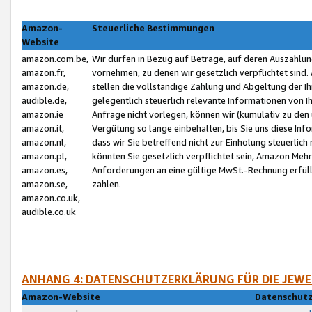
Amazon-
Steuerliche Bestimmungen
Website
amazon.com.be,
Wir dürfen in Bezug auf Beträge, auf deren Auszahlun
amazon.fr,
vornehmen, zu denen wir gesetzlich verpflichtet sind
amazon.de,
stellen die vollständige Zahlung und Abgeltung der 
audible.de,
gelegentlich steuerlich relevante Informationen von I
amazon.ie
Anfrage nicht vorlegen, können wir (kumulativ zu de
amazon.it,
Vergütung so lange einbehalten, bis Sie uns diese Inf
amazon.nl,
dass wir Sie betreffend nicht zur Einholung steuerlich 
amazon.pl,
könnten Sie gesetzlich verpflichtet sein, Amazon Meh
amazon.es,
Anforderungen an eine gültige MwSt.-Rechnung erfüllt
amazon.se,
zahlen.
amazon.co.uk,
audible.co.uk
ANHANG 4: DATENSCHUTZERKLÄRUNG FÜR DIE JEWE
Amazon-Website
Datenschutz