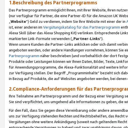
1.Beschreibung des Partnerprogramms
Das Partnerprogramm ermöglicht Ihnen, mit Ihrer Website, Ihren nutzer
(nur verfügbar für Partner, die eine Partner-ID für die Amazon UK We
„
Website
“) Geld zu verdienen, indem Sie Ihre Website mit einer der in
ist, einer anderen im
Vergütungskatalog für das Partnerprogramm
enth
Alexa Skill (über das Alexa Shopping Kit) verlinken. Entsprechende Lin
markierten Link-Formate verwenden („
Partner-Links
“).
Wenn unsere Kunden die Partner-Links anklicken oder sich damit verbi
angeboten werden, oder andere Handlungen vornehmen, können Sie eine
Partnerprogramm
näher beschrieben (und vorbehaltlich der dort festg
Produkte oder Leistungen können wir Ihnen Daten, Bilder, Texte, Linkfo
für Anwendungsprogramme, die Alexa-Funktionalität und weitere Inf
zur Verfügung stellen. Der Begriff „Programminhalte“ bezieht sich dabe
in Bezug auf Produkte, die auf Websites angeboten werden, bei denen 
2.Compliance-Anforderungen für das Partnerprog
Ihre Teilnahme am Partnerprogramm und der Bezug einer Vergütung setz
Sie sind verpflichtet, uns umgehend alle Informationen zu geben, die w
Für den Fall, dass Sie gegen diese Vereinbarung oder andere anwendba
uns zur Verfügung stehenden Rechten und Rechtsbehelfen, das Recht vo
Vergütungen ohne weitere Ankündigung (soweit nach geltendem Recht z
entsprechende Vergütungen zu haben) und zwar unabhängig davon, ob 