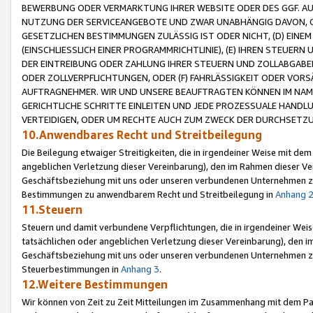
BEWERBUNG ODER VERMARKTUNG IHRER WEBSITE ODER DES GGF. AUF 
NUTZUNG DER SERVICEANGEBOTE UND ZWAR UNABHÄNGIG DAVON, O
GESETZLICHEN BESTIMMUNGEN ZULÄSSIG IST ODER NICHT, (D) EINE
(EINSCHLIESSLICH EINER PROGRAMMRICHTLINIE), (E) IHREN STEUER
DER EINTREIBUNG ODER ZAHLUNG IHRER STEUERN UND ZOLLABGAB
ODER ZOLLVERPFLICHTUNGEN, ODER (F) FAHRLÄSSIGKEIT ODER VORS
AUFTRAGNEHMER. WIR UND UNSERE BEAUFTRAGTEN KÖNNEN IM NAME
GERICHTLICHE SCHRITTE EINLEITEN UND JEDE PROZESSUALE HAND
VERTEIDIGEN, ODER UM RECHTE AUCH ZUM ZWECK DER DURCHSETZU
10.Anwendbares Recht und Streitbeilegung
Die Beilegung etwaiger Streitigkeiten, die in irgendeiner Weise mit de
angeblichen Verletzung dieser Vereinbarung), den im Rahmen dieser Ve
Geschäftsbeziehung mit uns oder unseren verbundenen Unternehmen zu
Bestimmungen zu anwendbarem Recht und Streitbeilegung in
Anhang 
11.Steuern
Steuern und damit verbundene Verpflichtungen, die in irgendeiner Wei
tatsächlichen oder angeblichen Verletzung dieser Vereinbarung), den 
Geschäftsbeziehung mit uns oder unseren verbundenen Unternehmen z
Steuerbestimmungen in
Anhang 3
.
12.Weitere Bestimmungen
Wir können von Zeit zu Zeit Mitteilungen im Zusammenhang mit dem Par