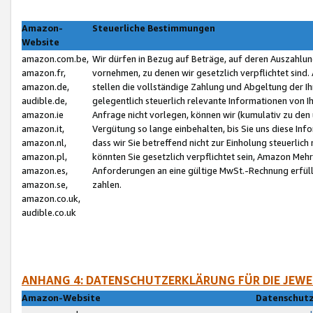
Amazon-
Steuerliche Bestimmungen
Website
amazon.com.be,
Wir dürfen in Bezug auf Beträge, auf deren Auszahlun
amazon.fr,
vornehmen, zu denen wir gesetzlich verpflichtet sind
amazon.de,
stellen die vollständige Zahlung und Abgeltung der 
audible.de,
gelegentlich steuerlich relevante Informationen von I
amazon.ie
Anfrage nicht vorlegen, können wir (kumulativ zu de
amazon.it,
Vergütung so lange einbehalten, bis Sie uns diese Inf
amazon.nl,
dass wir Sie betreffend nicht zur Einholung steuerlich 
amazon.pl,
könnten Sie gesetzlich verpflichtet sein, Amazon Meh
amazon.es,
Anforderungen an eine gültige MwSt.-Rechnung erfüllt
amazon.se,
zahlen.
amazon.co.uk,
audible.co.uk
ANHANG 4: DATENSCHUTZERKLÄRUNG FÜR DIE JEWE
Amazon-Website
Datenschutz