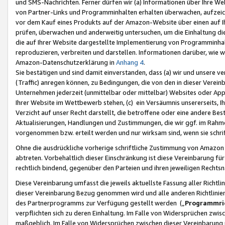
und SMS-Nachrichten. Ferner dürfen wir (a) Informationen über Ihre We
von Partner-Links und Programminhalten erhalten überwachen, aufzei
vor dem Kauf eines Produkts auf der Amazon-Website über einen auf Ih
prüfen, überwachen und anderweitig untersuchen, um die Einhaltung dies
die auf Ihrer Website dargestellte Implementierung von Programminhalt
reproduzieren, verbreiten und darstellen. Informationen darüber, wie w
Amazon-Datenschutzerklärung in
Anhang 4
.
Sie bestätigen und sind damit einverstanden, dass (a) wir und unsere 
(Traffic) anregen können, zu Bedingungen, die von den in dieser Vere
Unternehmen jederzeit (unmittelbar oder mittelbar) Websites oder Appl
Ihrer Website im Wettbewerb stehen, (c) ein Versäumnis unsererseits, I
Verzicht auf unser Recht darstellt, die betroffene oder eine andere B
Aktualisierungen, Handlungen und Zustimmungen, die wir ggf. im Rahme
vorgenommen bzw. erteilt werden und nur wirksam sind, wenn sie schri
Ohne die ausdrückliche vorherige schriftliche Zustimmung von Amazon
abtreten. Vorbehaltlich dieser Einschränkung ist diese Vereinbarung f
rechtlich bindend, gegenüber den Parteien und ihren jeweiligen Rech
Diese Vereinbarung umfasst die jeweils aktuellste Fassung aller Richtli
dieser Vereinbarung Bezug genommen wird und alle anderen Richtlinie
des Partnerprogramms zur Verfügung gestellt werden („
Programmric
verpflichten sich zu deren Einhaltung. Im Falle von Widersprüchen zwi
maßgeblich. Im Falle von Widersprüchen zwischen dieser Vereinbarun