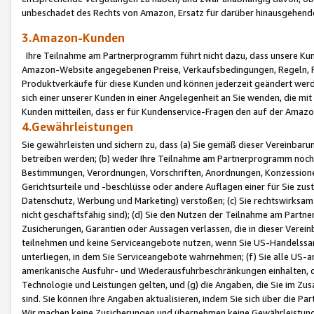
unbeschadet des Rechts von Amazon, Ersatz für darüber hinausgehen
3.Amazon-Kunden
Ihre Teilnahme am Partnerprogramm führt nicht dazu, dass unsere Kun
Amazon-Website angegebenen Preise, Verkaufsbedingungen, Regeln, Ri
Produktverkäufe für diese Kunden und können jederzeit geändert werde
sich einer unserer Kunden in einer Angelegenheit an Sie wenden, die 
Kunden mitteilen, dass er für Kundenservice-Fragen den auf der Ama
4.Gewährleistungen
Sie gewährleisten und sichern zu, dass (a) Sie gemäß dieser Vereinba
betreiben werden; (b) weder Ihre Teilnahme am Partnerprogramm noch d
Bestimmungen, Verordnungen, Vorschriften, Anordnungen, Konzessionen,
Gerichtsurteile und -beschlüsse oder andere Auflagen einer für Sie zu
Datenschutz, Werbung und Marketing) verstoßen; (c) Sie rechtswirksam 
nicht geschäftsfähig sind); (d) Sie den Nutzen der Teilnahme am Partne
Zusicherungen, Garantien oder Aussagen verlassen, die in dieser Verein
teilnehmen und keine Serviceangebote nutzen, wenn Sie US-Handelssa
unterliegen, in dem Sie Serviceangebote wahrnehmen; (f) Sie alle US
amerikanische Ausfuhr- und Wiederausfuhrbeschränkungen einhalten, 
Technologie und Leistungen gelten, und (g) die Angaben, die Sie im 
sind. Sie können Ihre Angaben aktualisieren, indem Sie sich über die 
Wir machen keine Zusicherungen und übernehmen keine Gewährleistun