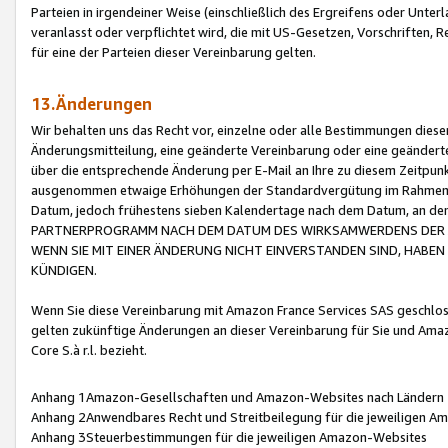
Parteien in irgendeiner Weise (einschließlich des Ergreifens oder Unt
veranlasst oder verpflichtet wird, die mit US-Gesetzen, Vorschriften,
für eine der Parteien dieser Vereinbarung gelten.
13.Änderungen
Wir behalten uns das Recht vor, einzelne oder alle Bestimmungen diese
Änderungsmitteilung, eine geänderte Vereinbarung oder eine geänderte 
über die entsprechende Änderung per E-Mail an Ihre zu diesem Zeitpun
ausgenommen etwaige Erhöhungen der Standardvergütung im Rahmen
Datum, jedoch frühestens sieben Kalendertage nach dem Datum, an de
PARTNERPROGRAMM NACH DEM DATUM DES WIRKSAMWERDENS DER Ä
WENN SIE MIT EINER ÄNDERUNG NICHT EINVERSTANDEN SIND, HABEN S
KÜNDIGEN.
Wenn Sie diese Vereinbarung mit Amazon France Services SAS geschlo
gelten zukünftige Änderungen an dieser Vereinbarung für Sie und Ama
Core S.à r.l. bezieht.
Anhang 1Amazon-Gesellschaften und Amazon-Websites nach Ländern
Anhang 2Anwendbares Recht und Streitbeilegung für die jeweiligen 
Anhang 3Steuerbestimmungen für die jeweiligen Amazon-Websites