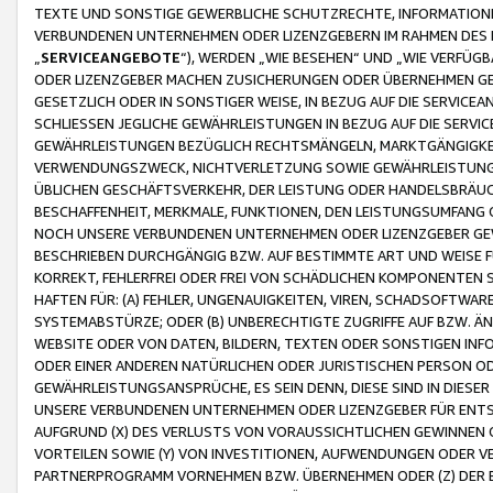
TEXTE UND SONSTIGE GEWERBLICHE SCHUTZRECHTE, INFORMATIONE
VERBUNDENEN UNTERNEHMEN ODER LIZENZGEBERN IM RAHMEN DES
„
SERVICEANGEBOTE
“), WERDEN „WIE BESEHEN“ UND „WIE VERFÜ
ODER LIZENZGEBER MACHEN ZUSICHERUNGEN ODER ÜBERNEHMEN GEW
GESETZLICH ODER IN SONSTIGER WEISE, IN BEZUG AUF DIE SERVI
SCHLIESSEN JEGLICHE GEWÄHRLEISTUNGEN IN BEZUG AUF DIE SERVI
GEWÄHRLEISTUNGEN BEZÜGLICH RECHTSMÄNGELN, MARKTGÄNGIGKEIT
VERWENDUNGSZWECK, NICHTVERLETZUNG SOWIE GEWÄHRLEISTUNGEN 
ÜBLICHEN GESCHÄFTSVERKEHR, DER LEISTUNG ODER HANDELSBRÄUCH
BESCHAFFENHEIT, MERKMALE, FUNKTIONEN, DEN LEISTUNGSUMFANG 
NOCH UNSERE VERBUNDENEN UNTERNEHMEN ODER LIZENZGEBER GEWÄ
BESCHRIEBEN DURCHGÄNGIG BZW. AUF BESTIMMTE ART UND WEISE
KORREKT, FEHLERFREI ODER FREI VON SCHÄDLICHEN KOMPONENTEN
HAFTEN FÜR: (A) FEHLER, UNGENAUIGKEITEN, VIREN, SCHADSOFTW
SYSTEMABSTÜRZE; ODER (B) UNBERECHTIGTE ZUGRIFFE AUF BZW. 
WEBSITE ODER VON DATEN, BILDERN, TEXTEN ODER SONSTIGEN INF
ODER EINER ANDEREN NATÜRLICHEN ODER JURISTISCHEN PERSON OD
GEWÄHRLEISTUNGSANSPRÜCHE, ES SEIN DENN, DIESE SIND IN DIES
UNSERE VERBUNDENEN UNTERNEHMEN ODER LIZENZGEBER FÜR EN
AUFGRUND (X) DES VERLUSTS VON VORAUSSICHTLICHEN GEWINNEN
VORTEILEN SOWIE (Y) VON INVESTITIONEN, AUFWENDUNGEN ODER VE
PARTNERPROGRAMM VORNEHMEN BZW. ÜBERNEHMEN ODER (Z) DER 