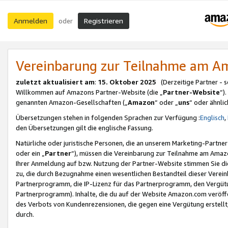
Anmelden
Registrieren
oder
Vereinbarung zur Teilnahme am 
zuletzt aktualisiert am
:
15. Oktober 2025
(Derzeitige Partner - 
Willkommen auf Amazons Partner-Website (die „
Partner-Website
“)
genannten Amazon-Gesellschaften („
Amazon
“ oder „
uns
“ oder ähnli
Übersetzungen stehen in folgenden Sprachen zur Verfügung :
Englisch
,
den Übersetzungen gilt die englische Fassung.
Natürliche oder juristische Personen, die an unserem Marketing-Partn
oder ein „
Partner
“), müssen die Vereinbarung zur Teilnahme am Ama
Ihrer Anmeldung auf bzw. Nutzung der Partner-Website stimmen Sie die
zu, die durch Bezugnahme einen wesentlichen Bestandteil dieser Verei
Partnerprogramm, die IP-Lizenz für das Partnerprogramm, den Vergütu
Partnerprogramm). Inhalte, die du auf der Website Amazon.com veröffe
des Verbots von Kundenrezensionen, die gegen eine Vergütung erstellt, 
durch.