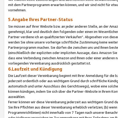
mit dem Partnerprogramm erwarten können, und wir sind nicht für etwa
vornehmen.
5.Angabe Ihres Partner-Status
Sie müssen auf Ihrer Website bzw. an jeder anderen Stelle, an der Am
genehmigt, klar und deutlich den folgenden oder einen im Wesentlichen
Partner verdiene ich an qualifizierten Verkäufen“. Abgesehen von die
werden Sie ohne unsere vorherige schriftliche Zustimmung keine weite
Partnerprogramm machen. Sie dürfen die zwischen uns und Ihnen best
(einschließlich der expliziten oder impliziten Aussage, dass Amazon Si
dass eine Verbindung zwischen Amazon und Ihnen oder einer anderen natü
vorliegenden Vereinbarung ausdrücklich gestattet ist.
6.Laufzeit und Kündigung
Die Laufzeit dieser Vereinbarung beginnt mit Ihrer Anmeldung für die 
jederzeit ordentlich oder aus wichtigem Grund durch schriftliche Kündi
automatisch und unter Ausschluss des Gerichtswegs), wobei eine solch
können kündigen, indem Sie sich über die Partner-Website in Ihrem Ko
auswählen.
Ferner können wir diese Vereinbarung jederzeit aus wichtigem Grund dur
Sie Ihre Pflichten aus dieser Vereinbarung erheblich verletzen; (b) wen
Programmrichtlinien) nicht innerhalb von 7 Tagen nach unserer Benachr
oder Haftungsansprüchen im Zusammenhang mit Ihrer Teilnahme am Pa