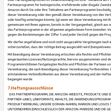
Partnerprogramm für betrügerische, irreführende oder illegale Zwecke
Amazon durch Sie oder Ihre Teilnahme am Partnerprogramm beschädig
dieser Vereinbarung oder den gemäß dieser Vereinbarung von den Vertr
oder künftig unterliegen könnte; (g) wenn wir diese Vereinbarung mit I
gemeinsam mit Ihnen agieren, bereits in der Vergangenheit, gleich aus
das Partnerprogramm in der allgemein angebotenen Form beenden. Vors
gegen die Bestimmungen der Ziffer 5 und jeder Verstoß gegen die Prog
Wir dürfen angefallene und noch nicht ausgezahlte Vergütungen nach 
sicherzustellen, dass der richtige Betrag ausgezahlt wird (beispielsw
Mit Beendigung dieser Vereinbarung erlöschen alle Rechte und Pflichte
eingeräumten Lizenzen/Nutzungsrechte; hiervon ausgenommen sind die in 
Programmrichtlinien festgelegten Rechte und Pflichten der Parteien sow
Vereinbarung, die nach Beendigung dieser Vereinbarung fortbestehen. D
entstandenen Verbindlichkeiten aus dieser Vereinbarung und der Haft
begangen wurde.
7.Haftungsausschlüsse
DAS PARTNERPROGRAMM, DIE AMAZON-WEBSITE, PRODUKTE UND DI
PARTNER-LINKS, LINKFORMATE, INHALTE, DIE ANWENDUNGSPROGR
PRODUKTWERBUNG, UNSERE DOMAIN-NAMEN, MARKEN UND LOGOS S
UNTERNEHMEN (EINSCHLIESSLICH DER AMAZON-MARKEN) UND DIE GE