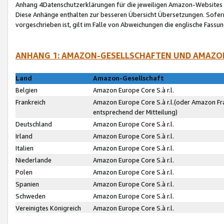
Anhang 4Datenschutzerklärungen für die jeweiligen Amazon-Websites
Diese Anhänge enthalten zur besseren Übersicht Übersetzungen. Sofe
vorgeschrieben ist, gilt im Falle von Abweichungen die englische Fass
ANHANG 1: AMAZON-GESELLSCHAFTEN UND AMAZO
Land
Amazon-Gesellschaft
Belgien
Amazon Europe Core S.à r.l.
Frankreich
Amazon Europe Core S.à r.l.(oder Amazon Fr
entsprechend der Mitteilung)
Deutschland
Amazon Europe Core S.à r.l.
Irland
Amazon Europe Core S.à r.l.
Italien
Amazon Europe Core S.à r.l.
Niederlande
Amazon Europe Core S.à r.l.
Polen
Amazon Europe Core S.à r.l.
Spanien
Amazon Europe Core S.à r.l.
Schweden
Amazon Europe Core S.à r.l.
Vereinigtes Königreich
Amazon Europe Core S.à r.l.