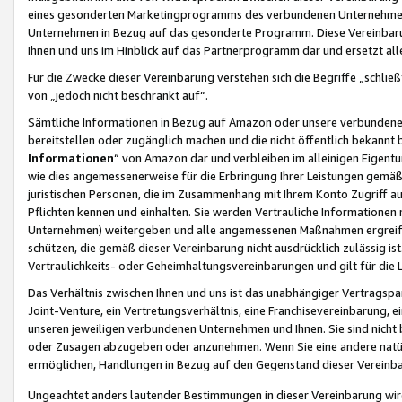
eines gesonderten Marketingprogramms des verbundenen Unternehmens
Unternehmen in Bezug auf das gesonderte Programm. Diese Vereinbarung
Ihnen und uns im Hinblick auf das Partnerprogramm dar und ersetzt al
Für die Zwecke dieser Vereinbarung verstehen sich die Begriffe „schließ
von „jedoch nicht beschränkt auf“.
Sämtliche Informationen in Bezug auf Amazon oder unsere verbunde
bereitstellen oder zugänglich machen und die nicht öffentlich bekannt bz
Informationen
“ von Amazon dar und verbleiben im alleinigen Eigent
wie dies angemessenerweise für die Erbringung Ihrer Leistungen gemäß d
juristischen Personen, die im Zusammenhang mit Ihrem Konto Zugriff au
Pflichten kennen und einhalten. Sie werden Vertrauliche Informationen 
Unternehmen) weitergeben und alle angemessenen Maßnahmen ergreifen
schützen, die gemäß dieser Vereinbarung nicht ausdrücklich zulässig is
Vertraulichkeits- oder Geheimhaltungsvereinbarungen und gilt für die
Das Verhältnis zwischen Ihnen und uns ist das unabhängiger Vertragspa
Joint-Venture, ein Vertretungsverhältnis, eine Franchisevereinbarung, 
unseren jeweiligen verbundenen Unternehmen und Ihnen. Sie sind ni
oder Zusagen abzugeben oder anzunehmen. Wenn Sie eine andere natürli
ermöglichen, Handlungen in Bezug auf den Gegenstand dieser Vereinbar
Ungeachtet anders lautender Bestimmungen in dieser Vereinbarung wird