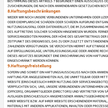
BESTIMMUNG DIESES ARTIKELS 7 BEGRÜNDET EINEN AUSSCHLUSS 
ZUSICHERUNGEN, DIE NACH DEN ANWENDBAREN GESETZLICHEN BE
8.Haftungsbeschränkungen
WEDER WIR NOCH UNSERE VERBUNDENEN UNTERNEHMEN ODER LIZEN
ODER EXEMPLARISCHE SCHÄDEN ODER SCHÄDEN AUFGRUND ENTGANG
NUTZUNGSAUSFALL ODER DATENVERLUST, DIE IM ZUSAMMENHANG MI
DES AUFTRETENS SOLCHER SCHÄDEN HINGEWIESEN WURDEN. FERN
SERVICEANGEBOTEN MAXIMAL DER HÖHE DES GESAMTBETRAGS DER 
ZEITPUNKT DES EREIGNISSES, DAS ZU DEM ZULETZT ENTSTANDENE
ZAHLENDEN VERGÜTUNGEN. SIE VERZICHTEN HIERMIT AUF ETWAIGE 
AUF ERFÜLLUNGSKLAGE, UNTERLASSUNGSKLAGE ODER ANDERE RECHT
DIESES ABSATZES BEGRÜNDET EINE EINSCHRÄNKUNG VON HAFTUNG
EINGESCHRÄNKT WERDEN KÖNNEN.
9.Haftungsfreistellung
SOFERN UND SOWEIT EIN HAFTUNGSAUSSCHLUSS NACH DEN ANWENDB
HAFTUNG FÜR ANGELEGENHEITEN AUS, DIE UNMITTELBAR ODER MITT
WEBSITE (EINSCHLIESSLICH IHRER NUTZUNG DER SERVICEANGEBOTE)
VERPFLICHTEN SICH, UNS, UNSERE VERBUNDENEN UNTERNEHMEN UN
(OFFICERS), ORGANMITGLIEDER (DIRECTORS) UND VERTRETER VON 
AUSLAGEN (EINSCHLIESSLICH ANGEMESSENER ANWALTSGEBÜHREN) FR
IHRER WEBSITE BZW. AUF IHRER WEBSITE ERSCHEINENDEM MATERIAL
MATERIALS MIT ANDEREN APPLIKATIONEN, INHALTEN ODER PROZESSE