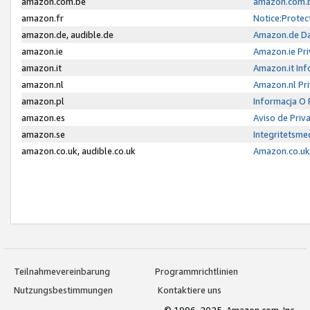
amazon.com.be
amazon.com.b
amazon.fr
Notice:Protec
amazon.de, audible.de
Amazon.de Da
amazon.ie
Amazon.ie Pri
amazon.it
Amazon.it Inf
amazon.nl
Amazon.nl Pri
amazon.pl
Informacja O
amazon.es
Aviso de Priv
amazon.se
Integritetsm
amazon.co.uk, audible.co.uk
Amazon.co.uk 
Teilnahmevereinbarung
Programmrichtlinien
Nutzungsbestimmungen
Kontaktiere uns