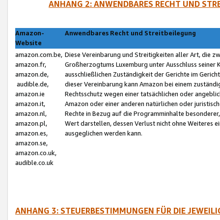
ANHANG 2: ANWENDBARES RECHT UND STRE
Amazon-
Anwendbares Recht und Streitbeilegung
Website
amazon.com.be,
Diese Vereinbarung und Streitigkeiten aller Art, die 
amazon.fr,
Großherzogtums Luxemburg unter Ausschluss seiner Kol
amazon.de,
ausschließlichen Zuständigkeit der Gerichte im Geri
audible.de,
dieser Vereinbarung kann Amazon bei einem zuständig
amazon.ie
Rechtsschutz wegen einer tatsächlichen oder angebli
amazon.it,
Amazon oder einer anderen natürlichen oder juristisc
amazon.nl,
Rechte in Bezug auf die Programminhalte besonderer,
amazon.pl,
Wert darstellen, dessen Verlust nicht ohne Weiteres e
amazon.es,
ausgeglichen werden kann.
amazon.se,
amazon.co.uk,
audible.co.uk
ANHANG 3: STEUERBESTIMMUNGEN FÜR DIE JEWEIL