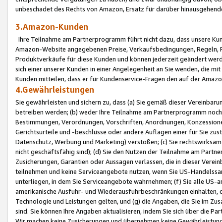
unbeschadet des Rechts von Amazon, Ersatz für darüber hinausgehen
3.Amazon-Kunden
Ihre Teilnahme am Partnerprogramm führt nicht dazu, dass unsere Kun
Amazon-Website angegebenen Preise, Verkaufsbedingungen, Regeln, Ri
Produktverkäufe für diese Kunden und können jederzeit geändert werde
sich einer unserer Kunden in einer Angelegenheit an Sie wenden, die 
Kunden mitteilen, dass er für Kundenservice-Fragen den auf der Ama
4.Gewährleistungen
Sie gewährleisten und sichern zu, dass (a) Sie gemäß dieser Vereinba
betreiben werden; (b) weder Ihre Teilnahme am Partnerprogramm noch d
Bestimmungen, Verordnungen, Vorschriften, Anordnungen, Konzessionen,
Gerichtsurteile und -beschlüsse oder andere Auflagen einer für Sie zu
Datenschutz, Werbung und Marketing) verstoßen; (c) Sie rechtswirksam 
nicht geschäftsfähig sind); (d) Sie den Nutzen der Teilnahme am Partne
Zusicherungen, Garantien oder Aussagen verlassen, die in dieser Verein
teilnehmen und keine Serviceangebote nutzen, wenn Sie US-Handelssa
unterliegen, in dem Sie Serviceangebote wahrnehmen; (f) Sie alle US
amerikanische Ausfuhr- und Wiederausfuhrbeschränkungen einhalten, 
Technologie und Leistungen gelten, und (g) die Angaben, die Sie im 
sind. Sie können Ihre Angaben aktualisieren, indem Sie sich über die 
Wir machen keine Zusicherungen und übernehmen keine Gewährleistun