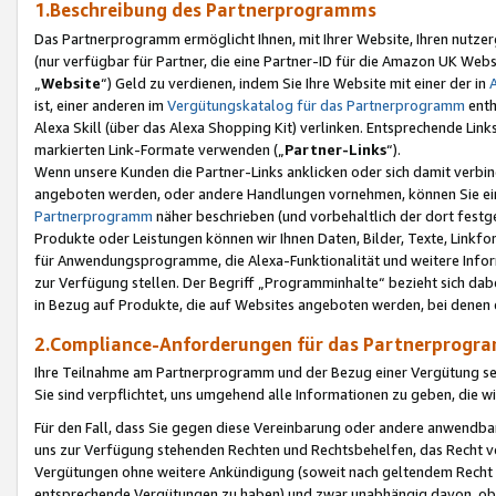
1.Beschreibung des Partnerprogramms
Das Partnerprogramm ermöglicht Ihnen, mit Ihrer Website, Ihren nutzer
(nur verfügbar für Partner, die eine Partner-ID für die Amazon UK We
„
Website
“) Geld zu verdienen, indem Sie Ihre Website mit einer der in
ist, einer anderen im
Vergütungskatalog für das Partnerprogramm
enth
Alexa Skill (über das Alexa Shopping Kit) verlinken. Entsprechende Lin
markierten Link-Formate verwenden („
Partner-Links
“).
Wenn unsere Kunden die Partner-Links anklicken oder sich damit verbi
angeboten werden, oder andere Handlungen vornehmen, können Sie eine
Partnerprogramm
näher beschrieben (und vorbehaltlich der dort festg
Produkte oder Leistungen können wir Ihnen Daten, Bilder, Texte, Linkfo
für Anwendungsprogramme, die Alexa-Funktionalität und weitere Inf
zur Verfügung stellen. Der Begriff „Programminhalte“ bezieht sich dabe
in Bezug auf Produkte, die auf Websites angeboten werden, bei denen 
2.Compliance-Anforderungen für das Partnerprog
Ihre Teilnahme am Partnerprogramm und der Bezug einer Vergütung setz
Sie sind verpflichtet, uns umgehend alle Informationen zu geben, die w
Für den Fall, dass Sie gegen diese Vereinbarung oder andere anwendba
uns zur Verfügung stehenden Rechten und Rechtsbehelfen, das Recht vo
Vergütungen ohne weitere Ankündigung (soweit nach geltendem Recht z
entsprechende Vergütungen zu haben) und zwar unabhängig davon, ob 