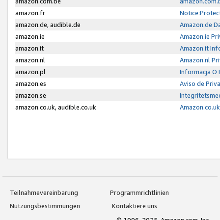
amazon.com.be
amazon.com.b
amazon.fr
Notice:Protec
amazon.de, audible.de
Amazon.de Da
amazon.ie
Amazon.ie Pri
amazon.it
Amazon.it Inf
amazon.nl
Amazon.nl Pri
amazon.pl
Informacja O
amazon.es
Aviso de Priv
amazon.se
Integritetsm
amazon.co.uk, audible.co.uk
Amazon.co.uk 
Teilnahmevereinbarung
Programmrichtlinien
Nutzungsbestimmungen
Kontaktiere uns