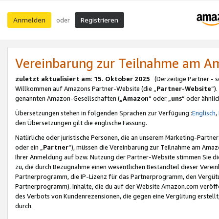
Anmelden
Registrieren
oder
Vereinbarung zur Teilnahme am 
zuletzt aktualisiert am
:
15. Oktober 2025
(Derzeitige Partner - 
Willkommen auf Amazons Partner-Website (die „
Partner-Website
“)
genannten Amazon-Gesellschaften („
Amazon
“ oder „
uns
“ oder ähnli
Übersetzungen stehen in folgenden Sprachen zur Verfügung :
Englisch
,
den Übersetzungen gilt die englische Fassung.
Natürliche oder juristische Personen, die an unserem Marketing-Partn
oder ein „
Partner
“), müssen die Vereinbarung zur Teilnahme am Ama
Ihrer Anmeldung auf bzw. Nutzung der Partner-Website stimmen Sie die
zu, die durch Bezugnahme einen wesentlichen Bestandteil dieser Verei
Partnerprogramm, die IP-Lizenz für das Partnerprogramm, den Vergütu
Partnerprogramm). Inhalte, die du auf der Website Amazon.com veröffe
des Verbots von Kundenrezensionen, die gegen eine Vergütung erstellt, 
durch.