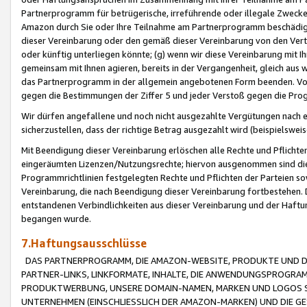
Partnerprogramm für betrügerische, irreführende oder illegale Zwecke
Amazon durch Sie oder Ihre Teilnahme am Partnerprogramm beschädig
dieser Vereinbarung oder den gemäß dieser Vereinbarung von den Vertr
oder künftig unterliegen könnte; (g) wenn wir diese Vereinbarung mit I
gemeinsam mit Ihnen agieren, bereits in der Vergangenheit, gleich aus
das Partnerprogramm in der allgemein angebotenen Form beenden. Vors
gegen die Bestimmungen der Ziffer 5 und jeder Verstoß gegen die Prog
Wir dürfen angefallene und noch nicht ausgezahlte Vergütungen nach 
sicherzustellen, dass der richtige Betrag ausgezahlt wird (beispielsw
Mit Beendigung dieser Vereinbarung erlöschen alle Rechte und Pflichte
eingeräumten Lizenzen/Nutzungsrechte; hiervon ausgenommen sind die in 
Programmrichtlinien festgelegten Rechte und Pflichten der Parteien sow
Vereinbarung, die nach Beendigung dieser Vereinbarung fortbestehen. D
entstandenen Verbindlichkeiten aus dieser Vereinbarung und der Haft
begangen wurde.
7.Haftungsausschlüsse
DAS PARTNERPROGRAMM, DIE AMAZON-WEBSITE, PRODUKTE UND DI
PARTNER-LINKS, LINKFORMATE, INHALTE, DIE ANWENDUNGSPROGR
PRODUKTWERBUNG, UNSERE DOMAIN-NAMEN, MARKEN UND LOGOS S
UNTERNEHMEN (EINSCHLIESSLICH DER AMAZON-MARKEN) UND DIE GE