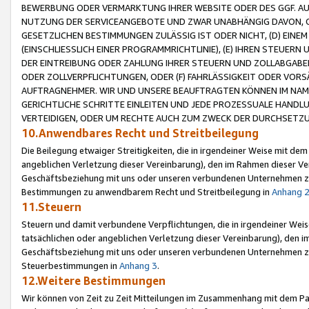
BEWERBUNG ODER VERMARKTUNG IHRER WEBSITE ODER DES GGF. AUF 
NUTZUNG DER SERVICEANGEBOTE UND ZWAR UNABHÄNGIG DAVON, O
GESETZLICHEN BESTIMMUNGEN ZULÄSSIG IST ODER NICHT, (D) EINE
(EINSCHLIESSLICH EINER PROGRAMMRICHTLINIE), (E) IHREN STEUER
DER EINTREIBUNG ODER ZAHLUNG IHRER STEUERN UND ZOLLABGAB
ODER ZOLLVERPFLICHTUNGEN, ODER (F) FAHRLÄSSIGKEIT ODER VORS
AUFTRAGNEHMER. WIR UND UNSERE BEAUFTRAGTEN KÖNNEN IM NAME
GERICHTLICHE SCHRITTE EINLEITEN UND JEDE PROZESSUALE HAND
VERTEIDIGEN, ODER UM RECHTE AUCH ZUM ZWECK DER DURCHSETZU
10.Anwendbares Recht und Streitbeilegung
Die Beilegung etwaiger Streitigkeiten, die in irgendeiner Weise mit de
angeblichen Verletzung dieser Vereinbarung), den im Rahmen dieser Ve
Geschäftsbeziehung mit uns oder unseren verbundenen Unternehmen zu
Bestimmungen zu anwendbarem Recht und Streitbeilegung in
Anhang 
11.Steuern
Steuern und damit verbundene Verpflichtungen, die in irgendeiner Wei
tatsächlichen oder angeblichen Verletzung dieser Vereinbarung), den 
Geschäftsbeziehung mit uns oder unseren verbundenen Unternehmen z
Steuerbestimmungen in
Anhang 3
.
12.Weitere Bestimmungen
Wir können von Zeit zu Zeit Mitteilungen im Zusammenhang mit dem Par