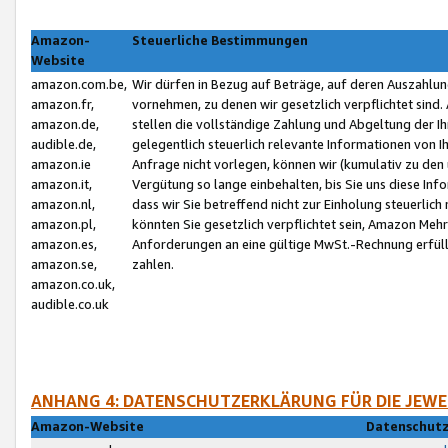
Amazon-
Steuerliche Bestimmungen
Website
amazon.com.be,
Wir dürfen in Bezug auf Beträge, auf deren Auszahlun
amazon.fr,
vornehmen, zu denen wir gesetzlich verpflichtet sind
amazon.de,
stellen die vollständige Zahlung und Abgeltung der 
audible.de,
gelegentlich steuerlich relevante Informationen von I
amazon.ie
Anfrage nicht vorlegen, können wir (kumulativ zu de
amazon.it,
Vergütung so lange einbehalten, bis Sie uns diese Inf
amazon.nl,
dass wir Sie betreffend nicht zur Einholung steuerlich 
amazon.pl,
könnten Sie gesetzlich verpflichtet sein, Amazon Meh
amazon.es,
Anforderungen an eine gültige MwSt.-Rechnung erfüllt
amazon.se,
zahlen.
amazon.co.uk,
audible.co.uk
ANHANG 4: DATENSCHUTZERKLÄRUNG FÜR DIE JEWE
Amazon-Website
Datenschutz