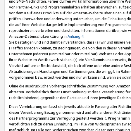
und SMS-Nachrichten. Ferner dürfen wir (a) Informationen über Ihre We
von Partner-Links und Programminhalten erhalten überwachen, aufzei
vor dem Kauf eines Produkts auf der Amazon-Website über einen auf Ih
prüfen, überwachen und anderweitig untersuchen, um die Einhaltung dies
die auf Ihrer Website dargestellte Implementierung von Programminhalt
reproduzieren, verbreiten und darstellen. Informationen darüber, wie w
Amazon-Datenschutzerklärung in
Anhang 4
.
Sie bestätigen und sind damit einverstanden, dass (a) wir und unsere 
(Traffic) anregen können, zu Bedingungen, die von den in dieser Vere
Unternehmen jederzeit (unmittelbar oder mittelbar) Websites oder Appl
Ihrer Website im Wettbewerb stehen, (c) ein Versäumnis unsererseits, I
Verzicht auf unser Recht darstellt, die betroffene oder eine andere B
Aktualisierungen, Handlungen und Zustimmungen, die wir ggf. im Rahme
vorgenommen bzw. erteilt werden und nur wirksam sind, wenn sie schri
Ohne die ausdrückliche vorherige schriftliche Zustimmung von Amazon
abtreten. Vorbehaltlich dieser Einschränkung ist diese Vereinbarung f
rechtlich bindend, gegenüber den Parteien und ihren jeweiligen Rech
Diese Vereinbarung umfasst die jeweils aktuellste Fassung aller Richtli
dieser Vereinbarung Bezug genommen wird und alle anderen Richtlinie
des Partnerprogramms zur Verfügung gestellt werden („
Programmric
verpflichten sich zu deren Einhaltung. Im Falle von Widersprüchen zwi
maßgeblich. Im Falle von Widersprüchen zwischen dieser Vereinbarun