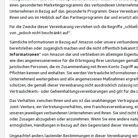
eines gesonderten Marketingprogramms des verbundenen Unternehmens
Unternehmen in Bezug auf das gesonderte Programm. Diese Vereinbarung
Ihnen und uns im Hinblick auf das Partnerprogramm dar und ersetzt al
Für die Zwecke dieser Vereinbarung verstehen sich die Begriffe „schließ
von „jedoch nicht beschränkt auf“.
Sämtliche Informationen in Bezug auf Amazon oder unsere verbunde
bereitstellen oder zugänglich machen und die nicht öffentlich bekannt bz
Informationen
“ von Amazon dar und verbleiben im alleinigen Eigent
wie dies angemessenerweise für die Erbringung Ihrer Leistungen gemäß d
juristischen Personen, die im Zusammenhang mit Ihrem Konto Zugriff au
Pflichten kennen und einhalten. Sie werden Vertrauliche Informationen 
Unternehmen) weitergeben und alle angemessenen Maßnahmen ergreifen
schützen, die gemäß dieser Vereinbarung nicht ausdrücklich zulässig is
Vertraulichkeits- oder Geheimhaltungsvereinbarungen und gilt für die
Das Verhältnis zwischen Ihnen und uns ist das unabhängiger Vertragspa
Joint-Venture, ein Vertretungsverhältnis, eine Franchisevereinbarung, 
unseren jeweiligen verbundenen Unternehmen und Ihnen. Sie sind ni
oder Zusagen abzugeben oder anzunehmen. Wenn Sie eine andere natürli
ermöglichen, Handlungen in Bezug auf den Gegenstand dieser Vereinbar
Ungeachtet anders lautender Bestimmungen in dieser Vereinbarung wird