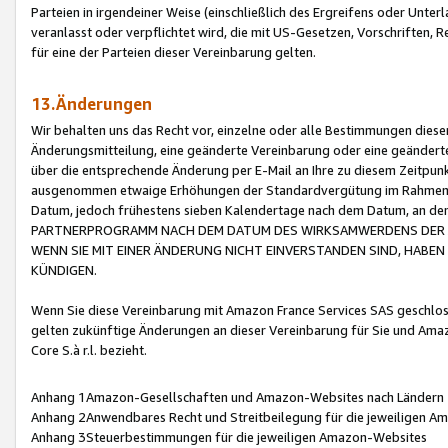
Parteien in irgendeiner Weise (einschließlich des Ergreifens oder Unt
veranlasst oder verpflichtet wird, die mit US-Gesetzen, Vorschriften,
für eine der Parteien dieser Vereinbarung gelten.
13.Änderungen
Wir behalten uns das Recht vor, einzelne oder alle Bestimmungen diese
Änderungsmitteilung, eine geänderte Vereinbarung oder eine geänderte 
über die entsprechende Änderung per E-Mail an Ihre zu diesem Zeitpun
ausgenommen etwaige Erhöhungen der Standardvergütung im Rahmen
Datum, jedoch frühestens sieben Kalendertage nach dem Datum, an de
PARTNERPROGRAMM NACH DEM DATUM DES WIRKSAMWERDENS DER Ä
WENN SIE MIT EINER ÄNDERUNG NICHT EINVERSTANDEN SIND, HABEN S
KÜNDIGEN.
Wenn Sie diese Vereinbarung mit Amazon France Services SAS geschlo
gelten zukünftige Änderungen an dieser Vereinbarung für Sie und Ama
Core S.à r.l. bezieht.
Anhang 1Amazon-Gesellschaften und Amazon-Websites nach Ländern
Anhang 2Anwendbares Recht und Streitbeilegung für die jeweiligen 
Anhang 3Steuerbestimmungen für die jeweiligen Amazon-Websites