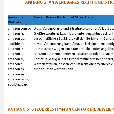
ANHANG 2: ANWENDBARES RECHT UND STRE
Amazon-
Anwendbares Recht und Streitbeilegung
Website
amazon.com.be,
Diese Vereinbarung und Streitigkeiten aller Art, die 
amazon.fr,
Großherzogtums Luxemburg unter Ausschluss seiner Kol
amazon.de,
ausschließlichen Zuständigkeit der Gerichte im Geri
audible.de,
dieser Vereinbarung kann Amazon bei einem zuständig
amazon.ie
Rechtsschutz wegen einer tatsächlichen oder angebli
amazon.it,
Amazon oder einer anderen natürlichen oder juristisc
amazon.nl,
Rechte in Bezug auf die Programminhalte besonderer,
amazon.pl,
Wert darstellen, dessen Verlust nicht ohne Weiteres e
amazon.es,
ausgeglichen werden kann.
amazon.se,
amazon.co.uk,
audible.co.uk
ANHANG 3: STEUERBESTIMMUNGEN FÜR DIE JEWEIL