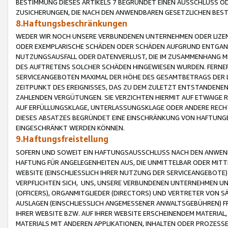
BESTIMMUNG DIESES ARTIKELS 7 BEGRÜNDET EINEN AUSSCHLUSS 
ZUSICHERUNGEN, DIE NACH DEN ANWENDBAREN GESETZLICHEN BE
8.Haftungsbeschränkungen
WEDER WIR NOCH UNSERE VERBUNDENEN UNTERNEHMEN ODER LIZEN
ODER EXEMPLARISCHE SCHÄDEN ODER SCHÄDEN AUFGRUND ENTGANG
NUTZUNGSAUSFALL ODER DATENVERLUST, DIE IM ZUSAMMENHANG MI
DES AUFTRETENS SOLCHER SCHÄDEN HINGEWIESEN WURDEN. FERN
SERVICEANGEBOTEN MAXIMAL DER HÖHE DES GESAMTBETRAGS DER 
ZEITPUNKT DES EREIGNISSES, DAS ZU DEM ZULETZT ENTSTANDENE
ZAHLENDEN VERGÜTUNGEN. SIE VERZICHTEN HIERMIT AUF ETWAIGE 
AUF ERFÜLLUNGSKLAGE, UNTERLASSUNGSKLAGE ODER ANDERE RECHT
DIESES ABSATZES BEGRÜNDET EINE EINSCHRÄNKUNG VON HAFTUNG
EINGESCHRÄNKT WERDEN KÖNNEN.
9.Haftungsfreistellung
SOFERN UND SOWEIT EIN HAFTUNGSAUSSCHLUSS NACH DEN ANWENDB
HAFTUNG FÜR ANGELEGENHEITEN AUS, DIE UNMITTELBAR ODER MITT
WEBSITE (EINSCHLIESSLICH IHRER NUTZUNG DER SERVICEANGEBOTE)
VERPFLICHTEN SICH, UNS, UNSERE VERBUNDENEN UNTERNEHMEN UN
(OFFICERS), ORGANMITGLIEDER (DIRECTORS) UND VERTRETER VON 
AUSLAGEN (EINSCHLIESSLICH ANGEMESSENER ANWALTSGEBÜHREN) FR
IHRER WEBSITE BZW. AUF IHRER WEBSITE ERSCHEINENDEM MATERIAL
MATERIALS MIT ANDEREN APPLIKATIONEN, INHALTEN ODER PROZESSE