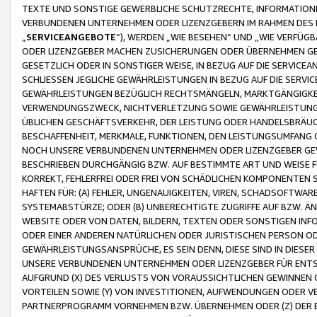
TEXTE UND SONSTIGE GEWERBLICHE SCHUTZRECHTE, INFORMATIONE
VERBUNDENEN UNTERNEHMEN ODER LIZENZGEBERN IM RAHMEN DES
„
SERVICEANGEBOTE
“), WERDEN „WIE BESEHEN“ UND „WIE VERFÜ
ODER LIZENZGEBER MACHEN ZUSICHERUNGEN ODER ÜBERNEHMEN GEW
GESETZLICH ODER IN SONSTIGER WEISE, IN BEZUG AUF DIE SERVI
SCHLIESSEN JEGLICHE GEWÄHRLEISTUNGEN IN BEZUG AUF DIE SERVI
GEWÄHRLEISTUNGEN BEZÜGLICH RECHTSMÄNGELN, MARKTGÄNGIGKEIT
VERWENDUNGSZWECK, NICHTVERLETZUNG SOWIE GEWÄHRLEISTUNGEN 
ÜBLICHEN GESCHÄFTSVERKEHR, DER LEISTUNG ODER HANDELSBRÄUCH
BESCHAFFENHEIT, MERKMALE, FUNKTIONEN, DEN LEISTUNGSUMFANG 
NOCH UNSERE VERBUNDENEN UNTERNEHMEN ODER LIZENZGEBER GEWÄ
BESCHRIEBEN DURCHGÄNGIG BZW. AUF BESTIMMTE ART UND WEISE
KORREKT, FEHLERFREI ODER FREI VON SCHÄDLICHEN KOMPONENTEN
HAFTEN FÜR: (A) FEHLER, UNGENAUIGKEITEN, VIREN, SCHADSOFTW
SYSTEMABSTÜRZE; ODER (B) UNBERECHTIGTE ZUGRIFFE AUF BZW. 
WEBSITE ODER VON DATEN, BILDERN, TEXTEN ODER SONSTIGEN INF
ODER EINER ANDEREN NATÜRLICHEN ODER JURISTISCHEN PERSON OD
GEWÄHRLEISTUNGSANSPRÜCHE, ES SEIN DENN, DIESE SIND IN DIES
UNSERE VERBUNDENEN UNTERNEHMEN ODER LIZENZGEBER FÜR EN
AUFGRUND (X) DES VERLUSTS VON VORAUSSICHTLICHEN GEWINNEN
VORTEILEN SOWIE (Y) VON INVESTITIONEN, AUFWENDUNGEN ODER VE
PARTNERPROGRAMM VORNEHMEN BZW. ÜBERNEHMEN ODER (Z) DER 