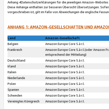
Anhang 4Datenschutzerklärungen für die jeweiligen Amazon-Websites
Diese Anhänge enthalten zur besseren Übersicht Übersetzungen. Sofe
vorgeschrieben ist, gilt im Falle von Abweichungen die englische Fass
ANHANG 1: AMAZON-GESELLSCHAFTEN UND AMAZO
Land
Amazon-Gesellschaft
Belgien
Amazon Europe Core S.à r.l.
Frankreich
Amazon Europe Core S.à r.l.(oder Amazon Fr
entsprechend der Mitteilung)
Deutschland
Amazon Europe Core S.à r.l.
Irland
Amazon Europe Core S.à r.l.
Italien
Amazon Europe Core S.à r.l.
Niederlande
Amazon Europe Core S.à r.l.
Polen
Amazon Europe Core S.à r.l.
Spanien
Amazon Europe Core S.à r.l.
Schweden
Amazon Europe Core S.à r.l.
Vereinigtes Königreich
Amazon Europe Core S.à r.l.