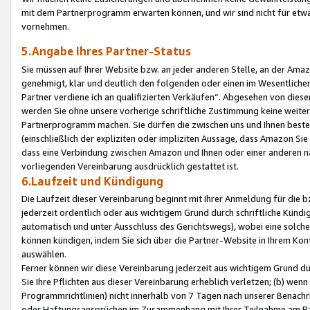
mit dem Partnerprogramm erwarten können, und wir sind nicht für etwa
vornehmen.
5.Angabe Ihres Partner-Status
Sie müssen auf Ihrer Website bzw. an jeder anderen Stelle, an der Am
genehmigt, klar und deutlich den folgenden oder einen im Wesentlichen
Partner verdiene ich an qualifizierten Verkäufen“. Abgesehen von die
werden Sie ohne unsere vorherige schriftliche Zustimmung keine weite
Partnerprogramm machen. Sie dürfen die zwischen uns und Ihnen best
(einschließlich der expliziten oder impliziten Aussage, dass Amazon Si
dass eine Verbindung zwischen Amazon und Ihnen oder einer anderen natü
vorliegenden Vereinbarung ausdrücklich gestattet ist.
6.Laufzeit und Kündigung
Die Laufzeit dieser Vereinbarung beginnt mit Ihrer Anmeldung für die 
jederzeit ordentlich oder aus wichtigem Grund durch schriftliche Kündi
automatisch und unter Ausschluss des Gerichtswegs), wobei eine solch
können kündigen, indem Sie sich über die Partner-Website in Ihrem Ko
auswählen.
Ferner können wir diese Vereinbarung jederzeit aus wichtigem Grund dur
Sie Ihre Pflichten aus dieser Vereinbarung erheblich verletzen; (b) wen
Programmrichtlinien) nicht innerhalb von 7 Tagen nach unserer Benachr
oder Haftungsansprüchen im Zusammenhang mit Ihrer Teilnahme am Pa