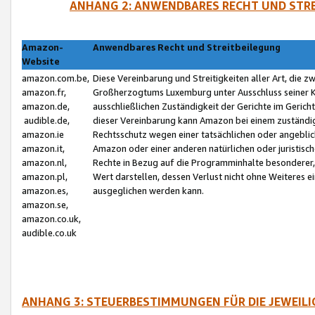
ANHANG 2: ANWENDBARES RECHT UND STRE
Amazon-
Anwendbares Recht und Streitbeilegung
Website
amazon.com.be,
Diese Vereinbarung und Streitigkeiten aller Art, die 
amazon.fr,
Großherzogtums Luxemburg unter Ausschluss seiner Kol
amazon.de,
ausschließlichen Zuständigkeit der Gerichte im Geri
audible.de,
dieser Vereinbarung kann Amazon bei einem zuständig
amazon.ie
Rechtsschutz wegen einer tatsächlichen oder angebli
amazon.it,
Amazon oder einer anderen natürlichen oder juristisc
amazon.nl,
Rechte in Bezug auf die Programminhalte besonderer,
amazon.pl,
Wert darstellen, dessen Verlust nicht ohne Weiteres e
amazon.es,
ausgeglichen werden kann.
amazon.se,
amazon.co.uk,
audible.co.uk
ANHANG 3: STEUERBESTIMMUNGEN FÜR DIE JEWEIL