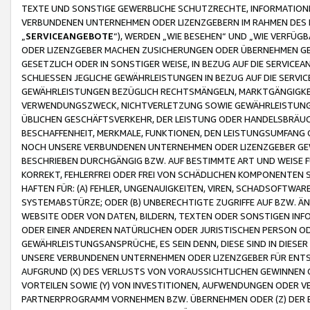
TEXTE UND SONSTIGE GEWERBLICHE SCHUTZRECHTE, INFORMATIONE
VERBUNDENEN UNTERNEHMEN ODER LIZENZGEBERN IM RAHMEN DES
„
SERVICEANGEBOTE
“), WERDEN „WIE BESEHEN“ UND „WIE VERFÜ
ODER LIZENZGEBER MACHEN ZUSICHERUNGEN ODER ÜBERNEHMEN GEW
GESETZLICH ODER IN SONSTIGER WEISE, IN BEZUG AUF DIE SERVI
SCHLIESSEN JEGLICHE GEWÄHRLEISTUNGEN IN BEZUG AUF DIE SERVI
GEWÄHRLEISTUNGEN BEZÜGLICH RECHTSMÄNGELN, MARKTGÄNGIGKEIT
VERWENDUNGSZWECK, NICHTVERLETZUNG SOWIE GEWÄHRLEISTUNGEN 
ÜBLICHEN GESCHÄFTSVERKEHR, DER LEISTUNG ODER HANDELSBRÄUCH
BESCHAFFENHEIT, MERKMALE, FUNKTIONEN, DEN LEISTUNGSUMFANG 
NOCH UNSERE VERBUNDENEN UNTERNEHMEN ODER LIZENZGEBER GEWÄ
BESCHRIEBEN DURCHGÄNGIG BZW. AUF BESTIMMTE ART UND WEISE
KORREKT, FEHLERFREI ODER FREI VON SCHÄDLICHEN KOMPONENTEN
HAFTEN FÜR: (A) FEHLER, UNGENAUIGKEITEN, VIREN, SCHADSOFTW
SYSTEMABSTÜRZE; ODER (B) UNBERECHTIGTE ZUGRIFFE AUF BZW. 
WEBSITE ODER VON DATEN, BILDERN, TEXTEN ODER SONSTIGEN INF
ODER EINER ANDEREN NATÜRLICHEN ODER JURISTISCHEN PERSON OD
GEWÄHRLEISTUNGSANSPRÜCHE, ES SEIN DENN, DIESE SIND IN DIES
UNSERE VERBUNDENEN UNTERNEHMEN ODER LIZENZGEBER FÜR EN
AUFGRUND (X) DES VERLUSTS VON VORAUSSICHTLICHEN GEWINNEN
VORTEILEN SOWIE (Y) VON INVESTITIONEN, AUFWENDUNGEN ODER VE
PARTNERPROGRAMM VORNEHMEN BZW. ÜBERNEHMEN ODER (Z) DER 