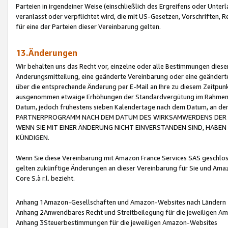
Parteien in irgendeiner Weise (einschließlich des Ergreifens oder Unt
veranlasst oder verpflichtet wird, die mit US-Gesetzen, Vorschriften,
für eine der Parteien dieser Vereinbarung gelten.
13.Änderungen
Wir behalten uns das Recht vor, einzelne oder alle Bestimmungen diese
Änderungsmitteilung, eine geänderte Vereinbarung oder eine geänderte 
über die entsprechende Änderung per E-Mail an Ihre zu diesem Zeitpun
ausgenommen etwaige Erhöhungen der Standardvergütung im Rahmen
Datum, jedoch frühestens sieben Kalendertage nach dem Datum, an de
PARTNERPROGRAMM NACH DEM DATUM DES WIRKSAMWERDENS DER Ä
WENN SIE MIT EINER ÄNDERUNG NICHT EINVERSTANDEN SIND, HABEN S
KÜNDIGEN.
Wenn Sie diese Vereinbarung mit Amazon France Services SAS geschlo
gelten zukünftige Änderungen an dieser Vereinbarung für Sie und Ama
Core S.à r.l. bezieht.
Anhang 1Amazon-Gesellschaften und Amazon-Websites nach Ländern
Anhang 2Anwendbares Recht und Streitbeilegung für die jeweiligen 
Anhang 3Steuerbestimmungen für die jeweiligen Amazon-Websites