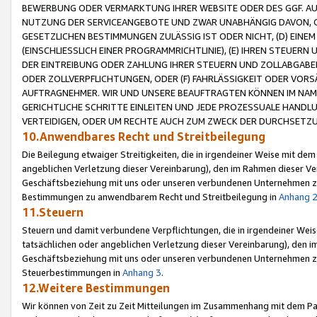
BEWERBUNG ODER VERMARKTUNG IHRER WEBSITE ODER DES GGF. AUF 
NUTZUNG DER SERVICEANGEBOTE UND ZWAR UNABHÄNGIG DAVON, O
GESETZLICHEN BESTIMMUNGEN ZULÄSSIG IST ODER NICHT, (D) EINE
(EINSCHLIESSLICH EINER PROGRAMMRICHTLINIE), (E) IHREN STEUER
DER EINTREIBUNG ODER ZAHLUNG IHRER STEUERN UND ZOLLABGAB
ODER ZOLLVERPFLICHTUNGEN, ODER (F) FAHRLÄSSIGKEIT ODER VORS
AUFTRAGNEHMER. WIR UND UNSERE BEAUFTRAGTEN KÖNNEN IM NAME
GERICHTLICHE SCHRITTE EINLEITEN UND JEDE PROZESSUALE HAND
VERTEIDIGEN, ODER UM RECHTE AUCH ZUM ZWECK DER DURCHSETZU
10.Anwendbares Recht und Streitbeilegung
Die Beilegung etwaiger Streitigkeiten, die in irgendeiner Weise mit de
angeblichen Verletzung dieser Vereinbarung), den im Rahmen dieser Ve
Geschäftsbeziehung mit uns oder unseren verbundenen Unternehmen zu
Bestimmungen zu anwendbarem Recht und Streitbeilegung in
Anhang 
11.Steuern
Steuern und damit verbundene Verpflichtungen, die in irgendeiner Wei
tatsächlichen oder angeblichen Verletzung dieser Vereinbarung), den 
Geschäftsbeziehung mit uns oder unseren verbundenen Unternehmen z
Steuerbestimmungen in
Anhang 3
.
12.Weitere Bestimmungen
Wir können von Zeit zu Zeit Mitteilungen im Zusammenhang mit dem Par