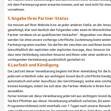
mit dem Partnerprogramm erwarten können, und wir sind nicht für etwa
vornehmen.
5.Angabe Ihres Partner-Status
Sie müssen auf Ihrer Website bzw. an jeder anderen Stelle, an der Am
genehmigt, klar und deutlich den folgenden oder einen im Wesentlichen
Partner verdiene ich an qualifizierten Verkäufen“. Abgesehen von die
werden Sie ohne unsere vorherige schriftliche Zustimmung keine weite
Partnerprogramm machen. Sie dürfen die zwischen uns und Ihnen best
(einschließlich der expliziten oder impliziten Aussage, dass Amazon Si
dass eine Verbindung zwischen Amazon und Ihnen oder einer anderen natü
vorliegenden Vereinbarung ausdrücklich gestattet ist.
6.Laufzeit und Kündigung
Die Laufzeit dieser Vereinbarung beginnt mit Ihrer Anmeldung für die 
jederzeit ordentlich oder aus wichtigem Grund durch schriftliche Kündi
automatisch und unter Ausschluss des Gerichtswegs), wobei eine solch
können kündigen, indem Sie sich über die Partner-Website in Ihrem Ko
auswählen.
Ferner können wir diese Vereinbarung jederzeit aus wichtigem Grund dur
Sie Ihre Pflichten aus dieser Vereinbarung erheblich verletzen; (b) wen
Programmrichtlinien) nicht innerhalb von 7 Tagen nach unserer Benachr
oder Haftungsansprüchen im Zusammenhang mit Ihrer Teilnahme am Pa