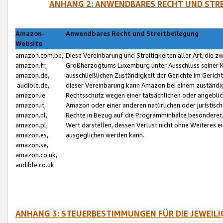
ANHANG 2: ANWENDBARES RECHT UND STRE
Amazon-
Anwendbares Recht und Streitbeilegung
Website
amazon.com.be,
Diese Vereinbarung und Streitigkeiten aller Art, die 
amazon.fr,
Großherzogtums Luxemburg unter Ausschluss seiner Kol
amazon.de,
ausschließlichen Zuständigkeit der Gerichte im Geri
audible.de,
dieser Vereinbarung kann Amazon bei einem zuständig
amazon.ie
Rechtsschutz wegen einer tatsächlichen oder angebli
amazon.it,
Amazon oder einer anderen natürlichen oder juristisc
amazon.nl,
Rechte in Bezug auf die Programminhalte besonderer,
amazon.pl,
Wert darstellen, dessen Verlust nicht ohne Weiteres e
amazon.es,
ausgeglichen werden kann.
amazon.se,
amazon.co.uk,
audible.co.uk
ANHANG 3: STEUERBESTIMMUNGEN FÜR DIE JEWEIL