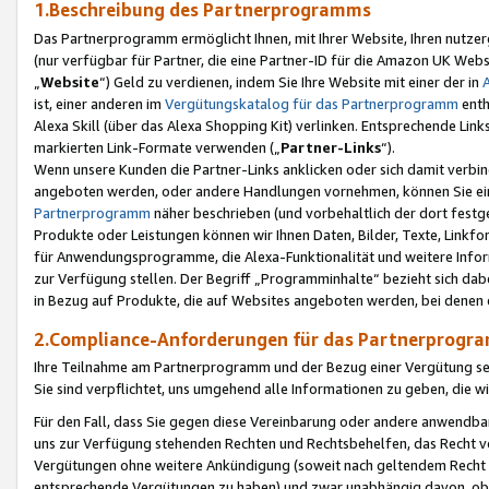
1.Beschreibung des Partnerprogramms
Das Partnerprogramm ermöglicht Ihnen, mit Ihrer Website, Ihren nutzer
(nur verfügbar für Partner, die eine Partner-ID für die Amazon UK We
„
Website
“) Geld zu verdienen, indem Sie Ihre Website mit einer der in
ist, einer anderen im
Vergütungskatalog für das Partnerprogramm
enth
Alexa Skill (über das Alexa Shopping Kit) verlinken. Entsprechende Lin
markierten Link-Formate verwenden („
Partner-Links
“).
Wenn unsere Kunden die Partner-Links anklicken oder sich damit verbi
angeboten werden, oder andere Handlungen vornehmen, können Sie eine
Partnerprogramm
näher beschrieben (und vorbehaltlich der dort festg
Produkte oder Leistungen können wir Ihnen Daten, Bilder, Texte, Linkfo
für Anwendungsprogramme, die Alexa-Funktionalität und weitere Inf
zur Verfügung stellen. Der Begriff „Programminhalte“ bezieht sich dabe
in Bezug auf Produkte, die auf Websites angeboten werden, bei denen 
2.Compliance-Anforderungen für das Partnerprog
Ihre Teilnahme am Partnerprogramm und der Bezug einer Vergütung setz
Sie sind verpflichtet, uns umgehend alle Informationen zu geben, die w
Für den Fall, dass Sie gegen diese Vereinbarung oder andere anwendba
uns zur Verfügung stehenden Rechten und Rechtsbehelfen, das Recht vo
Vergütungen ohne weitere Ankündigung (soweit nach geltendem Recht z
entsprechende Vergütungen zu haben) und zwar unabhängig davon, ob 