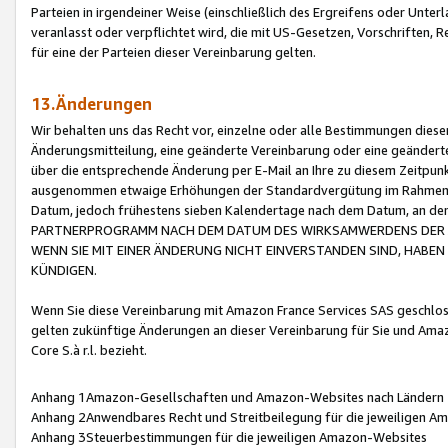
Parteien in irgendeiner Weise (einschließlich des Ergreifens oder Unt
veranlasst oder verpflichtet wird, die mit US-Gesetzen, Vorschriften,
für eine der Parteien dieser Vereinbarung gelten.
13.Änderungen
Wir behalten uns das Recht vor, einzelne oder alle Bestimmungen diese
Änderungsmitteilung, eine geänderte Vereinbarung oder eine geänderte 
über die entsprechende Änderung per E-Mail an Ihre zu diesem Zeitpun
ausgenommen etwaige Erhöhungen der Standardvergütung im Rahmen
Datum, jedoch frühestens sieben Kalendertage nach dem Datum, an de
PARTNERPROGRAMM NACH DEM DATUM DES WIRKSAMWERDENS DER Ä
WENN SIE MIT EINER ÄNDERUNG NICHT EINVERSTANDEN SIND, HABEN S
KÜNDIGEN.
Wenn Sie diese Vereinbarung mit Amazon France Services SAS geschlo
gelten zukünftige Änderungen an dieser Vereinbarung für Sie und Ama
Core S.à r.l. bezieht.
Anhang 1Amazon-Gesellschaften und Amazon-Websites nach Ländern
Anhang 2Anwendbares Recht und Streitbeilegung für die jeweiligen 
Anhang 3Steuerbestimmungen für die jeweiligen Amazon-Websites