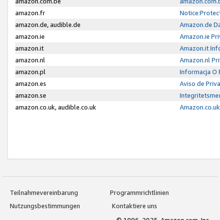
amazon.com.be
amazon.com.b
amazon.fr
Notice:Protec
amazon.de, audible.de
Amazon.de Da
amazon.ie
Amazon.ie Pri
amazon.it
Amazon.it Inf
amazon.nl
Amazon.nl Pri
amazon.pl
Informacja O
amazon.es
Aviso de Priv
amazon.se
Integritetsm
amazon.co.uk, audible.co.uk
Amazon.co.uk 
Teilnahmevereinbarung
Programmrichtlinien
Nutzungsbestimmungen
Kontaktiere uns