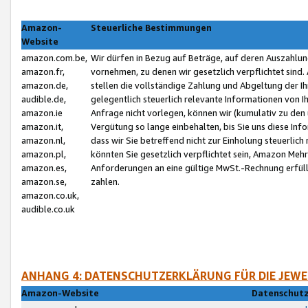
Amazon-
Steuerliche Bestimmungen
Website
amazon.com.be,
Wir dürfen in Bezug auf Beträge, auf deren Auszahlun
amazon.fr,
vornehmen, zu denen wir gesetzlich verpflichtet sind
amazon.de,
stellen die vollständige Zahlung und Abgeltung der 
audible.de,
gelegentlich steuerlich relevante Informationen von I
amazon.ie
Anfrage nicht vorlegen, können wir (kumulativ zu de
amazon.it,
Vergütung so lange einbehalten, bis Sie uns diese Inf
amazon.nl,
dass wir Sie betreffend nicht zur Einholung steuerlich 
amazon.pl,
könnten Sie gesetzlich verpflichtet sein, Amazon Meh
amazon.es,
Anforderungen an eine gültige MwSt.-Rechnung erfüllt
amazon.se,
zahlen.
amazon.co.uk,
audible.co.uk
ANHANG 4: DATENSCHUTZERKLÄRUNG FÜR DIE JEWE
Amazon-Website
Datenschutz