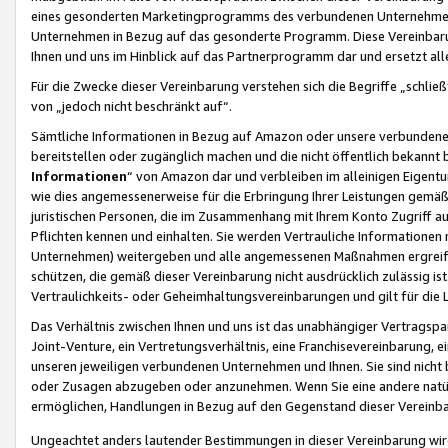
eines gesonderten Marketingprogramms des verbundenen Unternehmens
Unternehmen in Bezug auf das gesonderte Programm. Diese Vereinbarung
Ihnen und uns im Hinblick auf das Partnerprogramm dar und ersetzt al
Für die Zwecke dieser Vereinbarung verstehen sich die Begriffe „schließ
von „jedoch nicht beschränkt auf“.
Sämtliche Informationen in Bezug auf Amazon oder unsere verbunde
bereitstellen oder zugänglich machen und die nicht öffentlich bekannt bz
Informationen
“ von Amazon dar und verbleiben im alleinigen Eigent
wie dies angemessenerweise für die Erbringung Ihrer Leistungen gemäß d
juristischen Personen, die im Zusammenhang mit Ihrem Konto Zugriff au
Pflichten kennen und einhalten. Sie werden Vertrauliche Informationen 
Unternehmen) weitergeben und alle angemessenen Maßnahmen ergreifen
schützen, die gemäß dieser Vereinbarung nicht ausdrücklich zulässig is
Vertraulichkeits- oder Geheimhaltungsvereinbarungen und gilt für die
Das Verhältnis zwischen Ihnen und uns ist das unabhängiger Vertragspa
Joint-Venture, ein Vertretungsverhältnis, eine Franchisevereinbarung, 
unseren jeweiligen verbundenen Unternehmen und Ihnen. Sie sind ni
oder Zusagen abzugeben oder anzunehmen. Wenn Sie eine andere natürli
ermöglichen, Handlungen in Bezug auf den Gegenstand dieser Vereinbar
Ungeachtet anders lautender Bestimmungen in dieser Vereinbarung wird