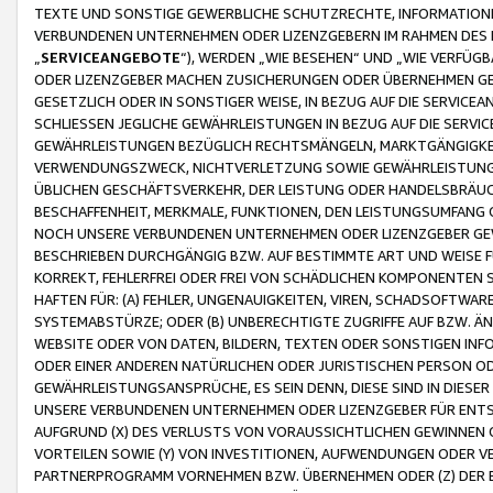
TEXTE UND SONSTIGE GEWERBLICHE SCHUTZRECHTE, INFORMATIONE
VERBUNDENEN UNTERNEHMEN ODER LIZENZGEBERN IM RAHMEN DES
„
SERVICEANGEBOTE
“), WERDEN „WIE BESEHEN“ UND „WIE VERFÜ
ODER LIZENZGEBER MACHEN ZUSICHERUNGEN ODER ÜBERNEHMEN GEW
GESETZLICH ODER IN SONSTIGER WEISE, IN BEZUG AUF DIE SERVI
SCHLIESSEN JEGLICHE GEWÄHRLEISTUNGEN IN BEZUG AUF DIE SERVI
GEWÄHRLEISTUNGEN BEZÜGLICH RECHTSMÄNGELN, MARKTGÄNGIGKEIT
VERWENDUNGSZWECK, NICHTVERLETZUNG SOWIE GEWÄHRLEISTUNGEN 
ÜBLICHEN GESCHÄFTSVERKEHR, DER LEISTUNG ODER HANDELSBRÄUCH
BESCHAFFENHEIT, MERKMALE, FUNKTIONEN, DEN LEISTUNGSUMFANG 
NOCH UNSERE VERBUNDENEN UNTERNEHMEN ODER LIZENZGEBER GEWÄ
BESCHRIEBEN DURCHGÄNGIG BZW. AUF BESTIMMTE ART UND WEISE
KORREKT, FEHLERFREI ODER FREI VON SCHÄDLICHEN KOMPONENTEN
HAFTEN FÜR: (A) FEHLER, UNGENAUIGKEITEN, VIREN, SCHADSOFTW
SYSTEMABSTÜRZE; ODER (B) UNBERECHTIGTE ZUGRIFFE AUF BZW. 
WEBSITE ODER VON DATEN, BILDERN, TEXTEN ODER SONSTIGEN INF
ODER EINER ANDEREN NATÜRLICHEN ODER JURISTISCHEN PERSON OD
GEWÄHRLEISTUNGSANSPRÜCHE, ES SEIN DENN, DIESE SIND IN DIES
UNSERE VERBUNDENEN UNTERNEHMEN ODER LIZENZGEBER FÜR EN
AUFGRUND (X) DES VERLUSTS VON VORAUSSICHTLICHEN GEWINNEN
VORTEILEN SOWIE (Y) VON INVESTITIONEN, AUFWENDUNGEN ODER VE
PARTNERPROGRAMM VORNEHMEN BZW. ÜBERNEHMEN ODER (Z) DER 