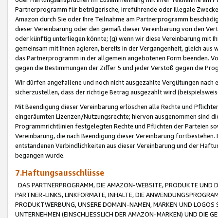
Partnerprogramm für betrügerische, irreführende oder illegale Zwecke
Amazon durch Sie oder Ihre Teilnahme am Partnerprogramm beschädig
dieser Vereinbarung oder den gemäß dieser Vereinbarung von den Vertr
oder künftig unterliegen könnte; (g) wenn wir diese Vereinbarung mit I
gemeinsam mit Ihnen agieren, bereits in der Vergangenheit, gleich aus
das Partnerprogramm in der allgemein angebotenen Form beenden. Vors
gegen die Bestimmungen der Ziffer 5 und jeder Verstoß gegen die Prog
Wir dürfen angefallene und noch nicht ausgezahlte Vergütungen nach 
sicherzustellen, dass der richtige Betrag ausgezahlt wird (beispielsw
Mit Beendigung dieser Vereinbarung erlöschen alle Rechte und Pflichte
eingeräumten Lizenzen/Nutzungsrechte; hiervon ausgenommen sind die in 
Programmrichtlinien festgelegten Rechte und Pflichten der Parteien sow
Vereinbarung, die nach Beendigung dieser Vereinbarung fortbestehen. D
entstandenen Verbindlichkeiten aus dieser Vereinbarung und der Haft
begangen wurde.
7.Haftungsausschlüsse
DAS PARTNERPROGRAMM, DIE AMAZON-WEBSITE, PRODUKTE UND DI
PARTNER-LINKS, LINKFORMATE, INHALTE, DIE ANWENDUNGSPROGR
PRODUKTWERBUNG, UNSERE DOMAIN-NAMEN, MARKEN UND LOGOS S
UNTERNEHMEN (EINSCHLIESSLICH DER AMAZON-MARKEN) UND DIE GE