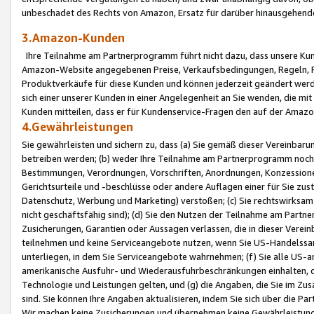
unbeschadet des Rechts von Amazon, Ersatz für darüber hinausgehen
3.Amazon-Kunden
Ihre Teilnahme am Partnerprogramm führt nicht dazu, dass unsere Kun
Amazon-Website angegebenen Preise, Verkaufsbedingungen, Regeln, Ri
Produktverkäufe für diese Kunden und können jederzeit geändert werde
sich einer unserer Kunden in einer Angelegenheit an Sie wenden, die 
Kunden mitteilen, dass er für Kundenservice-Fragen den auf der Ama
4.Gewährleistungen
Sie gewährleisten und sichern zu, dass (a) Sie gemäß dieser Vereinba
betreiben werden; (b) weder Ihre Teilnahme am Partnerprogramm noch d
Bestimmungen, Verordnungen, Vorschriften, Anordnungen, Konzessionen,
Gerichtsurteile und -beschlüsse oder andere Auflagen einer für Sie zu
Datenschutz, Werbung und Marketing) verstoßen; (c) Sie rechtswirksam 
nicht geschäftsfähig sind); (d) Sie den Nutzen der Teilnahme am Partne
Zusicherungen, Garantien oder Aussagen verlassen, die in dieser Verein
teilnehmen und keine Serviceangebote nutzen, wenn Sie US-Handelssa
unterliegen, in dem Sie Serviceangebote wahrnehmen; (f) Sie alle US
amerikanische Ausfuhr- und Wiederausfuhrbeschränkungen einhalten, 
Technologie und Leistungen gelten, und (g) die Angaben, die Sie im 
sind. Sie können Ihre Angaben aktualisieren, indem Sie sich über die 
Wir machen keine Zusicherungen und übernehmen keine Gewährleistun