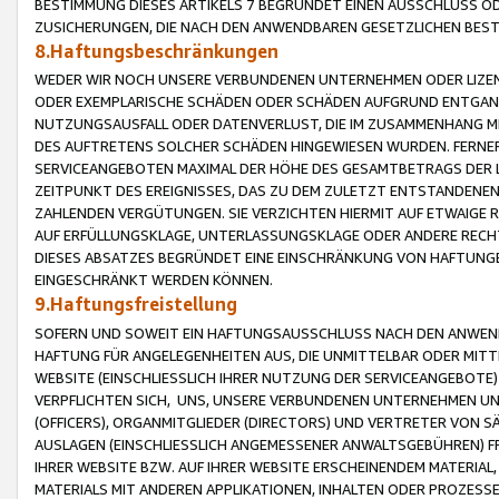
BESTIMMUNG DIESES ARTIKELS 7 BEGRÜNDET EINEN AUSSCHLUSS 
ZUSICHERUNGEN, DIE NACH DEN ANWENDBAREN GESETZLICHEN BE
8.Haftungsbeschränkungen
WEDER WIR NOCH UNSERE VERBUNDENEN UNTERNEHMEN ODER LIZEN
ODER EXEMPLARISCHE SCHÄDEN ODER SCHÄDEN AUFGRUND ENTGANG
NUTZUNGSAUSFALL ODER DATENVERLUST, DIE IM ZUSAMMENHANG MI
DES AUFTRETENS SOLCHER SCHÄDEN HINGEWIESEN WURDEN. FERN
SERVICEANGEBOTEN MAXIMAL DER HÖHE DES GESAMTBETRAGS DER 
ZEITPUNKT DES EREIGNISSES, DAS ZU DEM ZULETZT ENTSTANDENE
ZAHLENDEN VERGÜTUNGEN. SIE VERZICHTEN HIERMIT AUF ETWAIGE 
AUF ERFÜLLUNGSKLAGE, UNTERLASSUNGSKLAGE ODER ANDERE RECHT
DIESES ABSATZES BEGRÜNDET EINE EINSCHRÄNKUNG VON HAFTUNG
EINGESCHRÄNKT WERDEN KÖNNEN.
9.Haftungsfreistellung
SOFERN UND SOWEIT EIN HAFTUNGSAUSSCHLUSS NACH DEN ANWENDB
HAFTUNG FÜR ANGELEGENHEITEN AUS, DIE UNMITTELBAR ODER MITT
WEBSITE (EINSCHLIESSLICH IHRER NUTZUNG DER SERVICEANGEBOTE)
VERPFLICHTEN SICH, UNS, UNSERE VERBUNDENEN UNTERNEHMEN UN
(OFFICERS), ORGANMITGLIEDER (DIRECTORS) UND VERTRETER VON 
AUSLAGEN (EINSCHLIESSLICH ANGEMESSENER ANWALTSGEBÜHREN) FR
IHRER WEBSITE BZW. AUF IHRER WEBSITE ERSCHEINENDEM MATERIAL
MATERIALS MIT ANDEREN APPLIKATIONEN, INHALTEN ODER PROZESSE