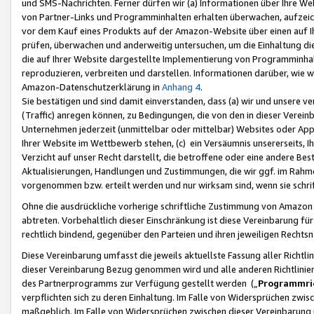
und SMS-Nachrichten. Ferner dürfen wir (a) Informationen über Ihre We
von Partner-Links und Programminhalten erhalten überwachen, aufzei
vor dem Kauf eines Produkts auf der Amazon-Website über einen auf Ih
prüfen, überwachen und anderweitig untersuchen, um die Einhaltung dies
die auf Ihrer Website dargestellte Implementierung von Programminhalt
reproduzieren, verbreiten und darstellen. Informationen darüber, wie w
Amazon-Datenschutzerklärung in
Anhang 4
.
Sie bestätigen und sind damit einverstanden, dass (a) wir und unsere 
(Traffic) anregen können, zu Bedingungen, die von den in dieser Vere
Unternehmen jederzeit (unmittelbar oder mittelbar) Websites oder Appl
Ihrer Website im Wettbewerb stehen, (c) ein Versäumnis unsererseits, I
Verzicht auf unser Recht darstellt, die betroffene oder eine andere B
Aktualisierungen, Handlungen und Zustimmungen, die wir ggf. im Rahme
vorgenommen bzw. erteilt werden und nur wirksam sind, wenn sie schri
Ohne die ausdrückliche vorherige schriftliche Zustimmung von Amazon
abtreten. Vorbehaltlich dieser Einschränkung ist diese Vereinbarung f
rechtlich bindend, gegenüber den Parteien und ihren jeweiligen Rech
Diese Vereinbarung umfasst die jeweils aktuellste Fassung aller Richtli
dieser Vereinbarung Bezug genommen wird und alle anderen Richtlinie
des Partnerprogramms zur Verfügung gestellt werden („
Programmric
verpflichten sich zu deren Einhaltung. Im Falle von Widersprüchen zwi
maßgeblich. Im Falle von Widersprüchen zwischen dieser Vereinbarun