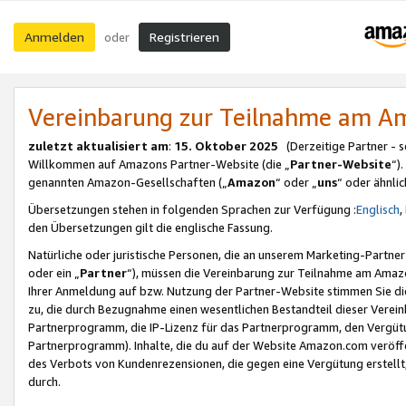
Anmelden
Registrieren
oder
Vereinbarung zur Teilnahme am 
zuletzt aktualisiert am
:
15. Oktober 2025
(Derzeitige Partner - 
Willkommen auf Amazons Partner-Website (die „
Partner-Website
“)
genannten Amazon-Gesellschaften („
Amazon
“ oder „
uns
“ oder ähnli
Übersetzungen stehen in folgenden Sprachen zur Verfügung :
Englisch
,
den Übersetzungen gilt die englische Fassung.
Natürliche oder juristische Personen, die an unserem Marketing-Partn
oder ein „
Partner
“), müssen die Vereinbarung zur Teilnahme am Ama
Ihrer Anmeldung auf bzw. Nutzung der Partner-Website stimmen Sie die
zu, die durch Bezugnahme einen wesentlichen Bestandteil dieser Verei
Partnerprogramm, die IP-Lizenz für das Partnerprogramm, den Vergütu
Partnerprogramm). Inhalte, die du auf der Website Amazon.com veröffe
des Verbots von Kundenrezensionen, die gegen eine Vergütung erstellt, 
durch.