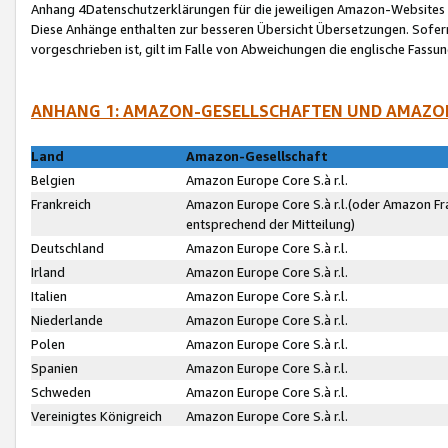
Anhang 4Datenschutzerklärungen für die jeweiligen Amazon-Websites
Diese Anhänge enthalten zur besseren Übersicht Übersetzungen. Sofe
vorgeschrieben ist, gilt im Falle von Abweichungen die englische Fass
ANHANG 1: AMAZON-GESELLSCHAFTEN UND AMAZO
Land
Amazon-Gesellschaft
Belgien
Amazon Europe Core S.à r.l.
Frankreich
Amazon Europe Core S.à r.l.(oder Amazon Fr
entsprechend der Mitteilung)
Deutschland
Amazon Europe Core S.à r.l.
Irland
Amazon Europe Core S.à r.l.
Italien
Amazon Europe Core S.à r.l.
Niederlande
Amazon Europe Core S.à r.l.
Polen
Amazon Europe Core S.à r.l.
Spanien
Amazon Europe Core S.à r.l.
Schweden
Amazon Europe Core S.à r.l.
Vereinigtes Königreich
Amazon Europe Core S.à r.l.