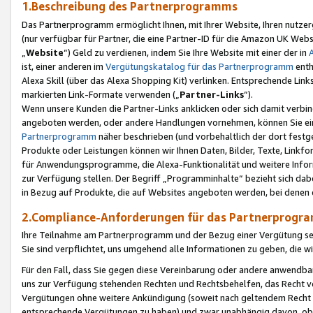
1.Beschreibung des Partnerprogramms
Das Partnerprogramm ermöglicht Ihnen, mit Ihrer Website, Ihren nutzer
(nur verfügbar für Partner, die eine Partner-ID für die Amazon UK We
„
Website
“) Geld zu verdienen, indem Sie Ihre Website mit einer der in
ist, einer anderen im
Vergütungskatalog für das Partnerprogramm
enth
Alexa Skill (über das Alexa Shopping Kit) verlinken. Entsprechende Lin
markierten Link-Formate verwenden („
Partner-Links
“).
Wenn unsere Kunden die Partner-Links anklicken oder sich damit verbi
angeboten werden, oder andere Handlungen vornehmen, können Sie eine
Partnerprogramm
näher beschrieben (und vorbehaltlich der dort festg
Produkte oder Leistungen können wir Ihnen Daten, Bilder, Texte, Linkfo
für Anwendungsprogramme, die Alexa-Funktionalität und weitere Inf
zur Verfügung stellen. Der Begriff „Programminhalte“ bezieht sich dabe
in Bezug auf Produkte, die auf Websites angeboten werden, bei denen 
2.Compliance-Anforderungen für das Partnerprog
Ihre Teilnahme am Partnerprogramm und der Bezug einer Vergütung setz
Sie sind verpflichtet, uns umgehend alle Informationen zu geben, die w
Für den Fall, dass Sie gegen diese Vereinbarung oder andere anwendba
uns zur Verfügung stehenden Rechten und Rechtsbehelfen, das Recht vo
Vergütungen ohne weitere Ankündigung (soweit nach geltendem Recht z
entsprechende Vergütungen zu haben) und zwar unabhängig davon, ob 