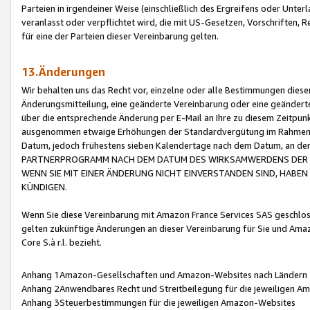
Parteien in irgendeiner Weise (einschließlich des Ergreifens oder Unt
veranlasst oder verpflichtet wird, die mit US-Gesetzen, Vorschriften,
für eine der Parteien dieser Vereinbarung gelten.
13.Änderungen
Wir behalten uns das Recht vor, einzelne oder alle Bestimmungen diese
Änderungsmitteilung, eine geänderte Vereinbarung oder eine geänderte 
über die entsprechende Änderung per E-Mail an Ihre zu diesem Zeitpun
ausgenommen etwaige Erhöhungen der Standardvergütung im Rahmen
Datum, jedoch frühestens sieben Kalendertage nach dem Datum, an de
PARTNERPROGRAMM NACH DEM DATUM DES WIRKSAMWERDENS DER Ä
WENN SIE MIT EINER ÄNDERUNG NICHT EINVERSTANDEN SIND, HABEN S
KÜNDIGEN.
Wenn Sie diese Vereinbarung mit Amazon France Services SAS geschlo
gelten zukünftige Änderungen an dieser Vereinbarung für Sie und Ama
Core S.à r.l. bezieht.
Anhang 1Amazon-Gesellschaften und Amazon-Websites nach Ländern
Anhang 2Anwendbares Recht und Streitbeilegung für die jeweiligen 
Anhang 3Steuerbestimmungen für die jeweiligen Amazon-Websites