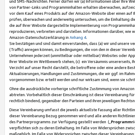
und SMS-Nachrichten. Ferner dürfen wir (a) Informationen über Ihre We
von Partner-Links und Programminhalten erhalten überwachen, aufzei
vor dem Kauf eines Produkts auf der Amazon-Website über einen auf Ih
prüfen, überwachen und anderweitig untersuchen, um die Einhaltung dies
die auf Ihrer Website dargestellte Implementierung von Programminhalt
reproduzieren, verbreiten und darstellen. Informationen darüber, wie w
Amazon-Datenschutzerklärung in
Anhang 4
.
Sie bestätigen und sind damit einverstanden, dass (a) wir und unsere 
(Traffic) anregen können, zu Bedingungen, die von den in dieser Vere
Unternehmen jederzeit (unmittelbar oder mittelbar) Websites oder Appl
Ihrer Website im Wettbewerb stehen, (c) ein Versäumnis unsererseits, I
Verzicht auf unser Recht darstellt, die betroffene oder eine andere B
Aktualisierungen, Handlungen und Zustimmungen, die wir ggf. im Rahme
vorgenommen bzw. erteilt werden und nur wirksam sind, wenn sie schri
Ohne die ausdrückliche vorherige schriftliche Zustimmung von Amazon
abtreten. Vorbehaltlich dieser Einschränkung ist diese Vereinbarung f
rechtlich bindend, gegenüber den Parteien und ihren jeweiligen Rech
Diese Vereinbarung umfasst die jeweils aktuellste Fassung aller Richtli
dieser Vereinbarung Bezug genommen wird und alle anderen Richtlinie
des Partnerprogramms zur Verfügung gestellt werden („
Programmric
verpflichten sich zu deren Einhaltung. Im Falle von Widersprüchen zwi
maßgeblich. Im Falle von Widersprüchen zwischen dieser Vereinbarun