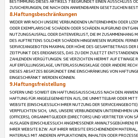
BESTIMMUNG DIESES ARTIKELS 7 BEGRÜNDET EINEN AUSSCHLUSS 
ZUSICHERUNGEN, DIE NACH DEN ANWENDBAREN GESETZLICHEN BE
8.Haftungsbeschränkungen
WEDER WIR NOCH UNSERE VERBUNDENEN UNTERNEHMEN ODER LIZEN
ODER EXEMPLARISCHE SCHÄDEN ODER SCHÄDEN AUFGRUND ENTGANG
NUTZUNGSAUSFALL ODER DATENVERLUST, DIE IM ZUSAMMENHANG MI
DES AUFTRETENS SOLCHER SCHÄDEN HINGEWIESEN WURDEN. FERN
SERVICEANGEBOTEN MAXIMAL DER HÖHE DES GESAMTBETRAGS DER 
ZEITPUNKT DES EREIGNISSES, DAS ZU DEM ZULETZT ENTSTANDENE
ZAHLENDEN VERGÜTUNGEN. SIE VERZICHTEN HIERMIT AUF ETWAIGE 
AUF ERFÜLLUNGSKLAGE, UNTERLASSUNGSKLAGE ODER ANDERE RECHT
DIESES ABSATZES BEGRÜNDET EINE EINSCHRÄNKUNG VON HAFTUNG
EINGESCHRÄNKT WERDEN KÖNNEN.
9.Haftungsfreistellung
SOFERN UND SOWEIT EIN HAFTUNGSAUSSCHLUSS NACH DEN ANWENDB
HAFTUNG FÜR ANGELEGENHEITEN AUS, DIE UNMITTELBAR ODER MITT
WEBSITE (EINSCHLIESSLICH IHRER NUTZUNG DER SERVICEANGEBOTE)
VERPFLICHTEN SICH, UNS, UNSERE VERBUNDENEN UNTERNEHMEN UN
(OFFICERS), ORGANMITGLIEDER (DIRECTORS) UND VERTRETER VON 
AUSLAGEN (EINSCHLIESSLICH ANGEMESSENER ANWALTSGEBÜHREN) FR
IHRER WEBSITE BZW. AUF IHRER WEBSITE ERSCHEINENDEM MATERIAL
MATERIALS MIT ANDEREN APPLIKATIONEN, INHALTEN ODER PROZESSE