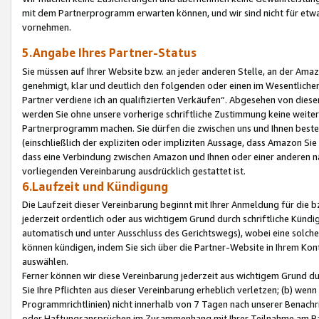
mit dem Partnerprogramm erwarten können, und wir sind nicht für etwa
vornehmen.
5.Angabe Ihres Partner-Status
Sie müssen auf Ihrer Website bzw. an jeder anderen Stelle, an der Am
genehmigt, klar und deutlich den folgenden oder einen im Wesentlichen
Partner verdiene ich an qualifizierten Verkäufen“. Abgesehen von die
werden Sie ohne unsere vorherige schriftliche Zustimmung keine weite
Partnerprogramm machen. Sie dürfen die zwischen uns und Ihnen best
(einschließlich der expliziten oder impliziten Aussage, dass Amazon Si
dass eine Verbindung zwischen Amazon und Ihnen oder einer anderen natü
vorliegenden Vereinbarung ausdrücklich gestattet ist.
6.Laufzeit und Kündigung
Die Laufzeit dieser Vereinbarung beginnt mit Ihrer Anmeldung für die 
jederzeit ordentlich oder aus wichtigem Grund durch schriftliche Kündi
automatisch und unter Ausschluss des Gerichtswegs), wobei eine solch
können kündigen, indem Sie sich über die Partner-Website in Ihrem Ko
auswählen.
Ferner können wir diese Vereinbarung jederzeit aus wichtigem Grund dur
Sie Ihre Pflichten aus dieser Vereinbarung erheblich verletzen; (b) wen
Programmrichtlinien) nicht innerhalb von 7 Tagen nach unserer Benachr
oder Haftungsansprüchen im Zusammenhang mit Ihrer Teilnahme am Pa