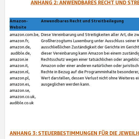
ANHANG 2: ANWENDBARES RECHT UND STRE
Amazon-
Anwendbares Recht und Streitbeilegung
Website
amazon.com.be,
Diese Vereinbarung und Streitigkeiten aller Art, die 
amazon.fr,
Großherzogtums Luxemburg unter Ausschluss seiner Kol
amazon.de,
ausschließlichen Zuständigkeit der Gerichte im Geri
audible.de,
dieser Vereinbarung kann Amazon bei einem zuständig
amazon.ie
Rechtsschutz wegen einer tatsächlichen oder angebli
amazon.it,
Amazon oder einer anderen natürlichen oder juristisc
amazon.nl,
Rechte in Bezug auf die Programminhalte besonderer,
amazon.pl,
Wert darstellen, dessen Verlust nicht ohne Weiteres e
amazon.es,
ausgeglichen werden kann.
amazon.se,
amazon.co.uk,
audible.co.uk
ANHANG 3: STEUERBESTIMMUNGEN FÜR DIE JEWEIL