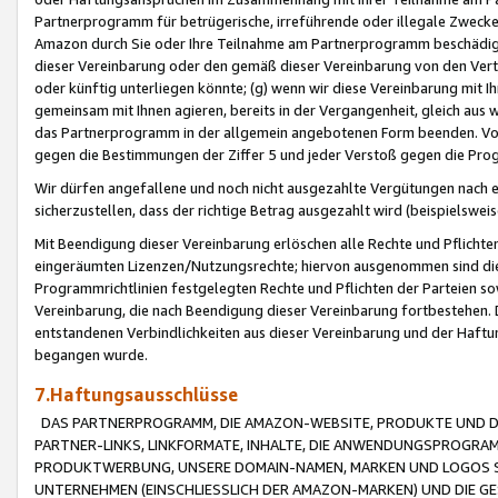
Partnerprogramm für betrügerische, irreführende oder illegale Zwecke
Amazon durch Sie oder Ihre Teilnahme am Partnerprogramm beschädig
dieser Vereinbarung oder den gemäß dieser Vereinbarung von den Vertr
oder künftig unterliegen könnte; (g) wenn wir diese Vereinbarung mit I
gemeinsam mit Ihnen agieren, bereits in der Vergangenheit, gleich aus
das Partnerprogramm in der allgemein angebotenen Form beenden. Vors
gegen die Bestimmungen der Ziffer 5 und jeder Verstoß gegen die Prog
Wir dürfen angefallene und noch nicht ausgezahlte Vergütungen nach 
sicherzustellen, dass der richtige Betrag ausgezahlt wird (beispielsw
Mit Beendigung dieser Vereinbarung erlöschen alle Rechte und Pflichte
eingeräumten Lizenzen/Nutzungsrechte; hiervon ausgenommen sind die in 
Programmrichtlinien festgelegten Rechte und Pflichten der Parteien sow
Vereinbarung, die nach Beendigung dieser Vereinbarung fortbestehen. D
entstandenen Verbindlichkeiten aus dieser Vereinbarung und der Haft
begangen wurde.
7.Haftungsausschlüsse
DAS PARTNERPROGRAMM, DIE AMAZON-WEBSITE, PRODUKTE UND DI
PARTNER-LINKS, LINKFORMATE, INHALTE, DIE ANWENDUNGSPROGR
PRODUKTWERBUNG, UNSERE DOMAIN-NAMEN, MARKEN UND LOGOS S
UNTERNEHMEN (EINSCHLIESSLICH DER AMAZON-MARKEN) UND DIE GE