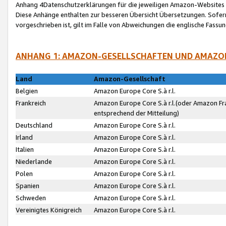
Anhang 4Datenschutzerklärungen für die jeweiligen Amazon-Websites
Diese Anhänge enthalten zur besseren Übersicht Übersetzungen. Sofe
vorgeschrieben ist, gilt im Falle von Abweichungen die englische Fass
ANHANG 1: AMAZON-GESELLSCHAFTEN UND AMAZO
Land
Amazon-Gesellschaft
Belgien
Amazon Europe Core S.à r.l.
Frankreich
Amazon Europe Core S.à r.l.(oder Amazon Fr
entsprechend der Mitteilung)
Deutschland
Amazon Europe Core S.à r.l.
Irland
Amazon Europe Core S.à r.l.
Italien
Amazon Europe Core S.à r.l.
Niederlande
Amazon Europe Core S.à r.l.
Polen
Amazon Europe Core S.à r.l.
Spanien
Amazon Europe Core S.à r.l.
Schweden
Amazon Europe Core S.à r.l.
Vereinigtes Königreich
Amazon Europe Core S.à r.l.