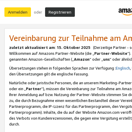
Anmelden
Registrieren
oder
Vereinbarung zur Teilnahme am 
zuletzt aktualisiert am
:
15. Oktober 2025
(Derzeitige Partner - 
Willkommen auf Amazons Partner-Website (die „
Partner-Website
“)
genannten Amazon-Gesellschaften („
Amazon
“ oder „
uns
“ oder ähnli
Übersetzungen stehen in folgenden Sprachen zur Verfügung :
Englisch
,
den Übersetzungen gilt die englische Fassung.
Natürliche oder juristische Personen, die an unserem Marketing-Partn
oder ein „
Partner
“), müssen die Vereinbarung zur Teilnahme am Ama
Ihrer Anmeldung auf bzw. Nutzung der Partner-Website stimmen Sie die
zu, die durch Bezugnahme einen wesentlichen Bestandteil dieser Verei
Partnerprogramm, die IP-Lizenz für das Partnerprogramm, den Vergütu
Partnerprogramm). Inhalte, die du auf der Website Amazon.com veröffe
des Verbots von Kundenrezensionen, die gegen eine Vergütung erstellt, 
durch.