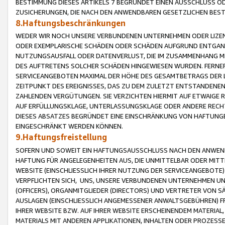
BESTIMMUNG DIESES ARTIKELS 7 BEGRÜNDET EINEN AUSSCHLUSS 
ZUSICHERUNGEN, DIE NACH DEN ANWENDBAREN GESETZLICHEN BE
8.Haftungsbeschränkungen
WEDER WIR NOCH UNSERE VERBUNDENEN UNTERNEHMEN ODER LIZEN
ODER EXEMPLARISCHE SCHÄDEN ODER SCHÄDEN AUFGRUND ENTGANG
NUTZUNGSAUSFALL ODER DATENVERLUST, DIE IM ZUSAMMENHANG MI
DES AUFTRETENS SOLCHER SCHÄDEN HINGEWIESEN WURDEN. FERN
SERVICEANGEBOTEN MAXIMAL DER HÖHE DES GESAMTBETRAGS DER 
ZEITPUNKT DES EREIGNISSES, DAS ZU DEM ZULETZT ENTSTANDENE
ZAHLENDEN VERGÜTUNGEN. SIE VERZICHTEN HIERMIT AUF ETWAIGE 
AUF ERFÜLLUNGSKLAGE, UNTERLASSUNGSKLAGE ODER ANDERE RECHT
DIESES ABSATZES BEGRÜNDET EINE EINSCHRÄNKUNG VON HAFTUNG
EINGESCHRÄNKT WERDEN KÖNNEN.
9.Haftungsfreistellung
SOFERN UND SOWEIT EIN HAFTUNGSAUSSCHLUSS NACH DEN ANWENDB
HAFTUNG FÜR ANGELEGENHEITEN AUS, DIE UNMITTELBAR ODER MITT
WEBSITE (EINSCHLIESSLICH IHRER NUTZUNG DER SERVICEANGEBOTE)
VERPFLICHTEN SICH, UNS, UNSERE VERBUNDENEN UNTERNEHMEN UN
(OFFICERS), ORGANMITGLIEDER (DIRECTORS) UND VERTRETER VON 
AUSLAGEN (EINSCHLIESSLICH ANGEMESSENER ANWALTSGEBÜHREN) FR
IHRER WEBSITE BZW. AUF IHRER WEBSITE ERSCHEINENDEM MATERIAL
MATERIALS MIT ANDEREN APPLIKATIONEN, INHALTEN ODER PROZESSE