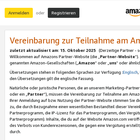
Anmelden
Registrieren
oder
Vereinbarung zur Teilnahme am 
zuletzt aktualisiert am
:
15. Oktober 2025
(Derzeitige Partner - 
Willkommen auf Amazons Partner-Website (die „
Partner-Website
“)
genannten Amazon-Gesellschaften („
Amazon
“ oder „
uns
“ oder ähnli
Übersetzungen stehen in folgenden Sprachen zur Verfügung :
Englisch
,
den Übersetzungen gilt die englische Fassung.
Natürliche oder juristische Personen, die an unserem Marketing-Partn
oder ein „
Partner
“), müssen die Vereinbarung zur Teilnahme am Ama
Ihrer Anmeldung auf bzw. Nutzung der Partner-Website stimmen Sie die
zu, die durch Bezugnahme einen wesentlichen Bestandteil dieser Verei
Partnerprogramm, die IP-Lizenz für das Partnerprogramm, den Vergütu
Partnerprogramm). Inhalte, die du auf der Website Amazon.com veröffe
des Verbots von Kundenrezensionen, die gegen eine Vergütung erstellt, 
durch.