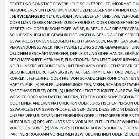
TEXTE UND SONSTIGE GEWERBLICHE SCHUTZRECHTE, INFORMATIONE
VERBUNDENEN UNTERNEHMEN ODER LIZENZGEBERN IM RAHMEN DES
„
SERVICEANGEBOTE
“), WERDEN „WIE BESEHEN“ UND „WIE VERFÜ
ODER LIZENZGEBER MACHEN ZUSICHERUNGEN ODER ÜBERNEHMEN GEW
GESETZLICH ODER IN SONSTIGER WEISE, IN BEZUG AUF DIE SERVI
SCHLIESSEN JEGLICHE GEWÄHRLEISTUNGEN IN BEZUG AUF DIE SERVI
GEWÄHRLEISTUNGEN BEZÜGLICH RECHTSMÄNGELN, MARKTGÄNGIGKEIT
VERWENDUNGSZWECK, NICHTVERLETZUNG SOWIE GEWÄHRLEISTUNGEN 
ÜBLICHEN GESCHÄFTSVERKEHR, DER LEISTUNG ODER HANDELSBRÄUCH
BESCHAFFENHEIT, MERKMALE, FUNKTIONEN, DEN LEISTUNGSUMFANG 
NOCH UNSERE VERBUNDENEN UNTERNEHMEN ODER LIZENZGEBER GEWÄ
BESCHRIEBEN DURCHGÄNGIG BZW. AUF BESTIMMTE ART UND WEISE
KORREKT, FEHLERFREI ODER FREI VON SCHÄDLICHEN KOMPONENTEN
HAFTEN FÜR: (A) FEHLER, UNGENAUIGKEITEN, VIREN, SCHADSOFTW
SYSTEMABSTÜRZE; ODER (B) UNBERECHTIGTE ZUGRIFFE AUF BZW. 
WEBSITE ODER VON DATEN, BILDERN, TEXTEN ODER SONSTIGEN INF
ODER EINER ANDEREN NATÜRLICHEN ODER JURISTISCHEN PERSON OD
GEWÄHRLEISTUNGSANSPRÜCHE, ES SEIN DENN, DIESE SIND IN DIES
UNSERE VERBUNDENEN UNTERNEHMEN ODER LIZENZGEBER FÜR EN
AUFGRUND (X) DES VERLUSTS VON VORAUSSICHTLICHEN GEWINNEN
VORTEILEN SOWIE (Y) VON INVESTITIONEN, AUFWENDUNGEN ODER VE
PARTNERPROGRAMM VORNEHMEN BZW. ÜBERNEHMEN ODER (Z) DER 