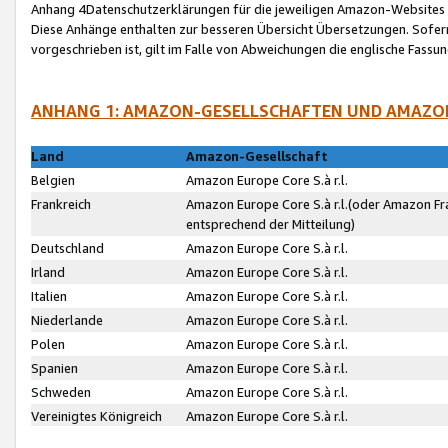
Anhang 4Datenschutzerklärungen für die jeweiligen Amazon-Websites
Diese Anhänge enthalten zur besseren Übersicht Übersetzungen. Sofe
vorgeschrieben ist, gilt im Falle von Abweichungen die englische Fass
ANHANG 1: AMAZON-GESELLSCHAFTEN UND AMAZO
Land
Amazon-Gesellschaft
Belgien
Amazon Europe Core S.à r.l.
Frankreich
Amazon Europe Core S.à r.l.(oder Amazon Fr
entsprechend der Mitteilung)
Deutschland
Amazon Europe Core S.à r.l.
Irland
Amazon Europe Core S.à r.l.
Italien
Amazon Europe Core S.à r.l.
Niederlande
Amazon Europe Core S.à r.l.
Polen
Amazon Europe Core S.à r.l.
Spanien
Amazon Europe Core S.à r.l.
Schweden
Amazon Europe Core S.à r.l.
Vereinigtes Königreich
Amazon Europe Core S.à r.l.