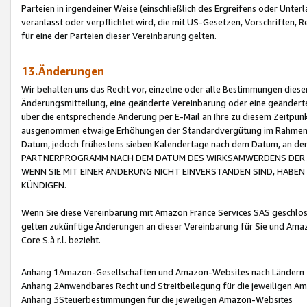
Parteien in irgendeiner Weise (einschließlich des Ergreifens oder Unt
veranlasst oder verpflichtet wird, die mit US-Gesetzen, Vorschriften,
für eine der Parteien dieser Vereinbarung gelten.
13.Änderungen
Wir behalten uns das Recht vor, einzelne oder alle Bestimmungen diese
Änderungsmitteilung, eine geänderte Vereinbarung oder eine geänderte 
über die entsprechende Änderung per E-Mail an Ihre zu diesem Zeitpun
ausgenommen etwaige Erhöhungen der Standardvergütung im Rahmen
Datum, jedoch frühestens sieben Kalendertage nach dem Datum, an de
PARTNERPROGRAMM NACH DEM DATUM DES WIRKSAMWERDENS DER Ä
WENN SIE MIT EINER ÄNDERUNG NICHT EINVERSTANDEN SIND, HABEN S
KÜNDIGEN.
Wenn Sie diese Vereinbarung mit Amazon France Services SAS geschlo
gelten zukünftige Änderungen an dieser Vereinbarung für Sie und Ama
Core S.à r.l. bezieht.
Anhang 1Amazon-Gesellschaften und Amazon-Websites nach Ländern
Anhang 2Anwendbares Recht und Streitbeilegung für die jeweiligen 
Anhang 3Steuerbestimmungen für die jeweiligen Amazon-Websites