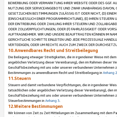
BEWERBUNG ODER VERMARKTUNG IHRER WEBSITE ODER DES GGF. AUF 
NUTZUNG DER SERVICEANGEBOTE UND ZWAR UNABHÄNGIG DAVON, O
GESETZLICHEN BESTIMMUNGEN ZULÄSSIG IST ODER NICHT, (D) EINE
(EINSCHLIESSLICH EINER PROGRAMMRICHTLINIE), (E) IHREN STEUER
DER EINTREIBUNG ODER ZAHLUNG IHRER STEUERN UND ZOLLABGAB
ODER ZOLLVERPFLICHTUNGEN, ODER (F) FAHRLÄSSIGKEIT ODER VORS
AUFTRAGNEHMER. WIR UND UNSERE BEAUFTRAGTEN KÖNNEN IM NAME
GERICHTLICHE SCHRITTE EINLEITEN UND JEDE PROZESSUALE HAND
VERTEIDIGEN, ODER UM RECHTE AUCH ZUM ZWECK DER DURCHSETZU
10.Anwendbares Recht und Streitbeilegung
Die Beilegung etwaiger Streitigkeiten, die in irgendeiner Weise mit de
angeblichen Verletzung dieser Vereinbarung), den im Rahmen dieser Ve
Geschäftsbeziehung mit uns oder unseren verbundenen Unternehmen zu
Bestimmungen zu anwendbarem Recht und Streitbeilegung in
Anhang 
11.Steuern
Steuern und damit verbundene Verpflichtungen, die in irgendeiner Wei
tatsächlichen oder angeblichen Verletzung dieser Vereinbarung), den 
Geschäftsbeziehung mit uns oder unseren verbundenen Unternehmen z
Steuerbestimmungen in
Anhang 3
.
12.Weitere Bestimmungen
Wir können von Zeit zu Zeit Mitteilungen im Zusammenhang mit dem Par