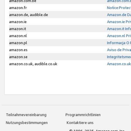
amazon.com.be
amazon.com.b
amazon.fr
Notice:Protec
amazon.de, audible.de
Amazon.de Da
amazon.ie
Amazon.ie Pri
amazon.it
Amazon.it Inf
amazon.nl
Amazon.nl Pri
amazon.pl
Informacja O
amazon.es
Aviso de Priv
amazon.se
Integritetsm
amazon.co.uk, audible.co.uk
Amazon.co.uk 
Teilnahmevereinbarung
Programmrichtlinien
Nutzungsbestimmungen
Kontaktiere uns