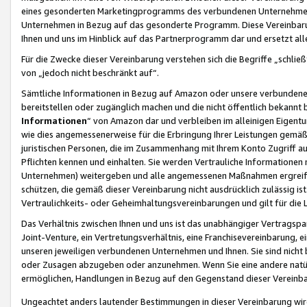
eines gesonderten Marketingprogramms des verbundenen Unternehmens
Unternehmen in Bezug auf das gesonderte Programm. Diese Vereinbarung
Ihnen und uns im Hinblick auf das Partnerprogramm dar und ersetzt al
Für die Zwecke dieser Vereinbarung verstehen sich die Begriffe „schließ
von „jedoch nicht beschränkt auf“.
Sämtliche Informationen in Bezug auf Amazon oder unsere verbunde
bereitstellen oder zugänglich machen und die nicht öffentlich bekannt bz
Informationen
“ von Amazon dar und verbleiben im alleinigen Eigent
wie dies angemessenerweise für die Erbringung Ihrer Leistungen gemäß d
juristischen Personen, die im Zusammenhang mit Ihrem Konto Zugriff au
Pflichten kennen und einhalten. Sie werden Vertrauliche Informationen 
Unternehmen) weitergeben und alle angemessenen Maßnahmen ergreifen
schützen, die gemäß dieser Vereinbarung nicht ausdrücklich zulässig is
Vertraulichkeits- oder Geheimhaltungsvereinbarungen und gilt für die
Das Verhältnis zwischen Ihnen und uns ist das unabhängiger Vertragspa
Joint-Venture, ein Vertretungsverhältnis, eine Franchisevereinbarung, 
unseren jeweiligen verbundenen Unternehmen und Ihnen. Sie sind ni
oder Zusagen abzugeben oder anzunehmen. Wenn Sie eine andere natürli
ermöglichen, Handlungen in Bezug auf den Gegenstand dieser Vereinbar
Ungeachtet anders lautender Bestimmungen in dieser Vereinbarung wird