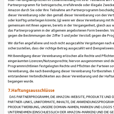
Partnerprogramm für betrügerische, irreführende oder illegale Zwecke
Amazon durch Sie oder Ihre Teilnahme am Partnerprogramm beschädig
dieser Vereinbarung oder den gemäß dieser Vereinbarung von den Vertr
oder künftig unterliegen könnte; (g) wenn wir diese Vereinbarung mit I
gemeinsam mit Ihnen agieren, bereits in der Vergangenheit, gleich aus
das Partnerprogramm in der allgemein angebotenen Form beenden. Vors
gegen die Bestimmungen der Ziffer 5 und jeder Verstoß gegen die Prog
Wir dürfen angefallene und noch nicht ausgezahlte Vergütungen nach 
sicherzustellen, dass der richtige Betrag ausgezahlt wird (beispielsw
Mit Beendigung dieser Vereinbarung erlöschen alle Rechte und Pflichte
eingeräumten Lizenzen/Nutzungsrechte; hiervon ausgenommen sind die in 
Programmrichtlinien festgelegten Rechte und Pflichten der Parteien sow
Vereinbarung, die nach Beendigung dieser Vereinbarung fortbestehen. D
entstandenen Verbindlichkeiten aus dieser Vereinbarung und der Haft
begangen wurde.
7.Haftungsausschlüsse
DAS PARTNERPROGRAMM, DIE AMAZON-WEBSITE, PRODUKTE UND DI
PARTNER-LINKS, LINKFORMATE, INHALTE, DIE ANWENDUNGSPROGR
PRODUKTWERBUNG, UNSERE DOMAIN-NAMEN, MARKEN UND LOGOS S
UNTERNEHMEN (EINSCHLIESSLICH DER AMAZON-MARKEN) UND DIE GE