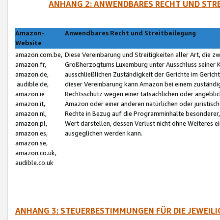
ANHANG 2: ANWENDBARES RECHT UND STRE
Amazon-
Anwendbares Recht und Streitbeilegung
Website
amazon.com.be,
Diese Vereinbarung und Streitigkeiten aller Art, die 
amazon.fr,
Großherzogtums Luxemburg unter Ausschluss seiner Kol
amazon.de,
ausschließlichen Zuständigkeit der Gerichte im Geri
audible.de,
dieser Vereinbarung kann Amazon bei einem zuständig
amazon.ie
Rechtsschutz wegen einer tatsächlichen oder angebli
amazon.it,
Amazon oder einer anderen natürlichen oder juristisc
amazon.nl,
Rechte in Bezug auf die Programminhalte besonderer,
amazon.pl,
Wert darstellen, dessen Verlust nicht ohne Weiteres e
amazon.es,
ausgeglichen werden kann.
amazon.se,
amazon.co.uk,
audible.co.uk
ANHANG 3: STEUERBESTIMMUNGEN FÜR DIE JEWEIL