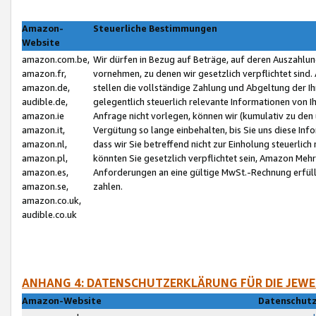
Amazon-
Steuerliche Bestimmungen
Website
amazon.com.be,
Wir dürfen in Bezug auf Beträge, auf deren Auszahlun
amazon.fr,
vornehmen, zu denen wir gesetzlich verpflichtet sind
amazon.de,
stellen die vollständige Zahlung und Abgeltung der 
audible.de,
gelegentlich steuerlich relevante Informationen von I
amazon.ie
Anfrage nicht vorlegen, können wir (kumulativ zu de
amazon.it,
Vergütung so lange einbehalten, bis Sie uns diese Inf
amazon.nl,
dass wir Sie betreffend nicht zur Einholung steuerlich 
amazon.pl,
könnten Sie gesetzlich verpflichtet sein, Amazon Meh
amazon.es,
Anforderungen an eine gültige MwSt.-Rechnung erfüllt
amazon.se,
zahlen.
amazon.co.uk,
audible.co.uk
ANHANG 4: DATENSCHUTZERKLÄRUNG FÜR DIE JEWE
Amazon-Website
Datenschutz