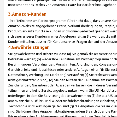
unbeschadet des Rechts von Amazon, Ersatz für darüber hinausgehen
3.Amazon-Kunden
Ihre Teilnahme am Partnerprogramm führt nicht dazu, dass unsere Kun
Amazon-Website angegebenen Preise, Verkaufsbedingungen, Regeln, Ri
Produktverkäufe für diese Kunden und können jederzeit geändert werde
sich einer unserer Kunden in einer Angelegenheit an Sie wenden, die 
Kunden mitteilen, dass er für Kundenservice-Fragen den auf der Ama
4.Gewährleistungen
Sie gewährleisten und sichern zu, dass (a) Sie gemäß dieser Vereinba
betreiben werden; (b) weder Ihre Teilnahme am Partnerprogramm noch d
Bestimmungen, Verordnungen, Vorschriften, Anordnungen, Konzessionen,
Gerichtsurteile und -beschlüsse oder andere Auflagen einer für Sie zu
Datenschutz, Werbung und Marketing) verstoßen; (c) Sie rechtswirksam 
nicht geschäftsfähig sind); (d) Sie den Nutzen der Teilnahme am Partne
Zusicherungen, Garantien oder Aussagen verlassen, die in dieser Verein
teilnehmen und keine Serviceangebote nutzen, wenn Sie US-Handelssa
unterliegen, in dem Sie Serviceangebote wahrnehmen; (f) Sie alle US
amerikanische Ausfuhr- und Wiederausfuhrbeschränkungen einhalten, 
Technologie und Leistungen gelten, und (g) die Angaben, die Sie im 
sind. Sie können Ihre Angaben aktualisieren, indem Sie sich über die 
Wir machen keine Zusicherungen und übernehmen keine Gewährleistun