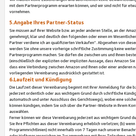
mit dem Partnerprogramm erwarten können, und wir sind nicht für etwa
vornehmen.
5.Angabe Ihres Partner-Status
Sie müssen auf Ihrer Website bzw. an jeder anderen Stelle, an der Am
genehmigt, klar und deutlich den folgenden oder einen im Wesentlichen
Partner verdiene ich an qualifizierten Verkäufen“. Abgesehen von die
werden Sie ohne unsere vorherige schriftliche Zustimmung keine weite
Partnerprogramm machen. Sie dürfen die zwischen uns und Ihnen best
(einschließlich der expliziten oder impliziten Aussage, dass Amazon Si
dass eine Verbindung zwischen Amazon und Ihnen oder einer anderen natü
vorliegenden Vereinbarung ausdrücklich gestattet ist.
6.Laufzeit und Kündigung
Die Laufzeit dieser Vereinbarung beginnt mit Ihrer Anmeldung für die 
jederzeit ordentlich oder aus wichtigem Grund durch schriftliche Kündi
automatisch und unter Ausschluss des Gerichtswegs), wobei eine solch
können kündigen, indem Sie sich über die Partner-Website in Ihrem Ko
auswählen.
Ferner können wir diese Vereinbarung jederzeit aus wichtigem Grund dur
Sie Ihre Pflichten aus dieser Vereinbarung erheblich verletzen; (b) wen
Programmrichtlinien) nicht innerhalb von 7 Tagen nach unserer Benachr
oder Haftungsansprüchen im Zusammenhang mit Ihrer Teilnahme am Pa