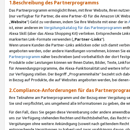
1.Beschreibung des Partnerprogramms
Das Partnerprogramm ermöglicht Ihnen, mit Ihrer Website, Ihren nutzer
(nur verfügbar für Partner, die eine Partner-ID für die Amazon UK We
„
Website
“) Geld zu verdienen, indem Sie Ihre Website mit einer der in
ist, einer anderen im
Vergütungskatalog für das Partnerprogramm
enth
Alexa Skill (über das Alexa Shopping Kit) verlinken. Entsprechende Lin
markierten Link-Formate verwenden („
Partner-Links
“).
Wenn unsere Kunden die Partner-Links anklicken oder sich damit verbi
angeboten werden, oder andere Handlungen vornehmen, können Sie eine
Partnerprogramm
näher beschrieben (und vorbehaltlich der dort festg
Produkte oder Leistungen können wir Ihnen Daten, Bilder, Texte, Linkfo
für Anwendungsprogramme, die Alexa-Funktionalität und weitere Inf
zur Verfügung stellen. Der Begriff „Programminhalte“ bezieht sich dabe
in Bezug auf Produkte, die auf Websites angeboten werden, bei denen 
2.Compliance-Anforderungen für das Partnerprog
Ihre Teilnahme am Partnerprogramm und der Bezug einer Vergütung setz
Sie sind verpflichtet, uns umgehend alle Informationen zu geben, die w
Für den Fall, dass Sie gegen diese Vereinbarung oder andere anwendba
uns zur Verfügung stehenden Rechten und Rechtsbehelfen, das Recht vo
Vergütungen ohne weitere Ankündigung (soweit nach geltendem Recht z
entsprechende Vergütungen zu haben) und zwar unabhängig davon, ob 