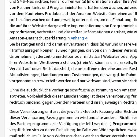
und SMS-Nachrichten. Ferner dürfen wir (a) Informationen über Ihre We
von Partner-Links und Programminhalten erhalten überwachen, aufzei
vor dem Kauf eines Produkts auf der Amazon-Website über einen auf Ih
prüfen, überwachen und anderweitig untersuchen, um die Einhaltung dies
die auf Ihrer Website dargestellte Implementierung von Programminhalt
reproduzieren, verbreiten und darstellen. Informationen darüber, wie w
Amazon-Datenschutzerklärung in
Anhang 4
.
Sie bestätigen und sind damit einverstanden, dass (a) wir und unsere 
(Traffic) anregen können, zu Bedingungen, die von den in dieser Vere
Unternehmen jederzeit (unmittelbar oder mittelbar) Websites oder Appl
Ihrer Website im Wettbewerb stehen, (c) ein Versäumnis unsererseits, I
Verzicht auf unser Recht darstellt, die betroffene oder eine andere B
Aktualisierungen, Handlungen und Zustimmungen, die wir ggf. im Rahme
vorgenommen bzw. erteilt werden und nur wirksam sind, wenn sie schri
Ohne die ausdrückliche vorherige schriftliche Zustimmung von Amazon
abtreten. Vorbehaltlich dieser Einschränkung ist diese Vereinbarung f
rechtlich bindend, gegenüber den Parteien und ihren jeweiligen Rech
Diese Vereinbarung umfasst die jeweils aktuellste Fassung aller Richtli
dieser Vereinbarung Bezug genommen wird und alle anderen Richtlinie
des Partnerprogramms zur Verfügung gestellt werden („
Programmric
verpflichten sich zu deren Einhaltung. Im Falle von Widersprüchen zwi
maßgeblich. Im Falle von Widersprüchen zwischen dieser Vereinbarun