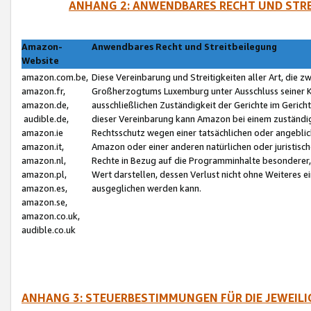
ANHANG 2: ANWENDBARES RECHT UND STRE
Amazon-
Anwendbares Recht und Streitbeilegung
Website
amazon.com.be,
Diese Vereinbarung und Streitigkeiten aller Art, die 
amazon.fr,
Großherzogtums Luxemburg unter Ausschluss seiner Kol
amazon.de,
ausschließlichen Zuständigkeit der Gerichte im Geri
audible.de,
dieser Vereinbarung kann Amazon bei einem zuständig
amazon.ie
Rechtsschutz wegen einer tatsächlichen oder angebli
amazon.it,
Amazon oder einer anderen natürlichen oder juristisc
amazon.nl,
Rechte in Bezug auf die Programminhalte besonderer,
amazon.pl,
Wert darstellen, dessen Verlust nicht ohne Weiteres e
amazon.es,
ausgeglichen werden kann.
amazon.se,
amazon.co.uk,
audible.co.uk
ANHANG 3: STEUERBESTIMMUNGEN FÜR DIE JEWEIL