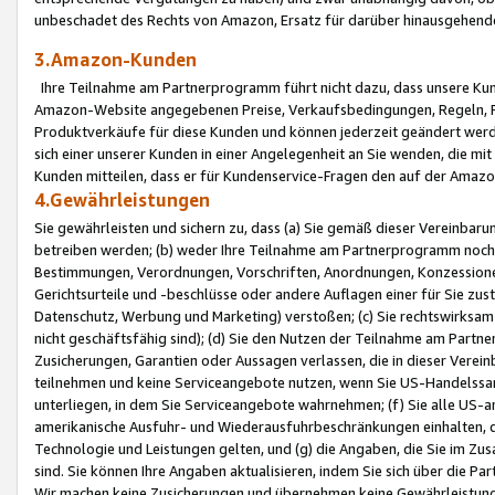
unbeschadet des Rechts von Amazon, Ersatz für darüber hinausgehen
3.Amazon-Kunden
Ihre Teilnahme am Partnerprogramm führt nicht dazu, dass unsere Kun
Amazon-Website angegebenen Preise, Verkaufsbedingungen, Regeln, Ri
Produktverkäufe für diese Kunden und können jederzeit geändert werde
sich einer unserer Kunden in einer Angelegenheit an Sie wenden, die 
Kunden mitteilen, dass er für Kundenservice-Fragen den auf der Ama
4.Gewährleistungen
Sie gewährleisten und sichern zu, dass (a) Sie gemäß dieser Vereinba
betreiben werden; (b) weder Ihre Teilnahme am Partnerprogramm noch d
Bestimmungen, Verordnungen, Vorschriften, Anordnungen, Konzessionen,
Gerichtsurteile und -beschlüsse oder andere Auflagen einer für Sie zu
Datenschutz, Werbung und Marketing) verstoßen; (c) Sie rechtswirksam 
nicht geschäftsfähig sind); (d) Sie den Nutzen der Teilnahme am Partne
Zusicherungen, Garantien oder Aussagen verlassen, die in dieser Verein
teilnehmen und keine Serviceangebote nutzen, wenn Sie US-Handelssa
unterliegen, in dem Sie Serviceangebote wahrnehmen; (f) Sie alle US
amerikanische Ausfuhr- und Wiederausfuhrbeschränkungen einhalten, 
Technologie und Leistungen gelten, und (g) die Angaben, die Sie im 
sind. Sie können Ihre Angaben aktualisieren, indem Sie sich über die 
Wir machen keine Zusicherungen und übernehmen keine Gewährleistun