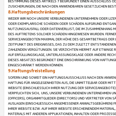
BESTIMMUNG DIESES ARTIKELS 7 BEGRÜNDET EINEN AUSSCHLUSS 
ZUSICHERUNGEN, DIE NACH DEN ANWENDBAREN GESETZLICHEN BE
8.Haftungsbeschränkungen
WEDER WIR NOCH UNSERE VERBUNDENEN UNTERNEHMEN ODER LIZEN
ODER EXEMPLARISCHE SCHÄDEN ODER SCHÄDEN AUFGRUND ENTGANG
NUTZUNGSAUSFALL ODER DATENVERLUST, DIE IM ZUSAMMENHANG MI
DES AUFTRETENS SOLCHER SCHÄDEN HINGEWIESEN WURDEN. FERN
SERVICEANGEBOTEN MAXIMAL DER HÖHE DES GESAMTBETRAGS DER 
ZEITPUNKT DES EREIGNISSES, DAS ZU DEM ZULETZT ENTSTANDENE
ZAHLENDEN VERGÜTUNGEN. SIE VERZICHTEN HIERMIT AUF ETWAIGE 
AUF ERFÜLLUNGSKLAGE, UNTERLASSUNGSKLAGE ODER ANDERE RECHT
DIESES ABSATZES BEGRÜNDET EINE EINSCHRÄNKUNG VON HAFTUNG
EINGESCHRÄNKT WERDEN KÖNNEN.
9.Haftungsfreistellung
SOFERN UND SOWEIT EIN HAFTUNGSAUSSCHLUSS NACH DEN ANWENDB
HAFTUNG FÜR ANGELEGENHEITEN AUS, DIE UNMITTELBAR ODER MITT
WEBSITE (EINSCHLIESSLICH IHRER NUTZUNG DER SERVICEANGEBOTE)
VERPFLICHTEN SICH, UNS, UNSERE VERBUNDENEN UNTERNEHMEN UN
(OFFICERS), ORGANMITGLIEDER (DIRECTORS) UND VERTRETER VON 
AUSLAGEN (EINSCHLIESSLICH ANGEMESSENER ANWALTSGEBÜHREN) FR
IHRER WEBSITE BZW. AUF IHRER WEBSITE ERSCHEINENDEM MATERIAL
MATERIALS MIT ANDEREN APPLIKATIONEN, INHALTEN ODER PROZESSE