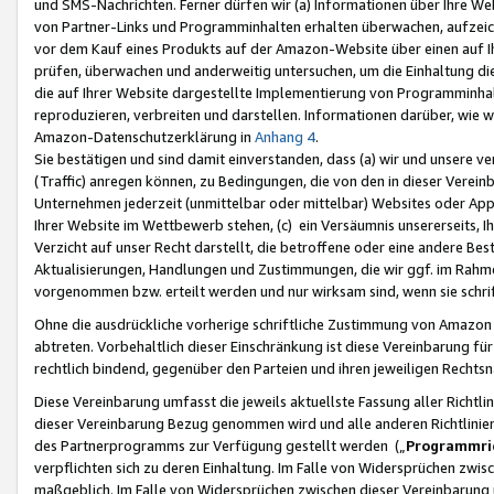
und SMS-Nachrichten. Ferner dürfen wir (a) Informationen über Ihre We
von Partner-Links und Programminhalten erhalten überwachen, aufzei
vor dem Kauf eines Produkts auf der Amazon-Website über einen auf Ih
prüfen, überwachen und anderweitig untersuchen, um die Einhaltung dies
die auf Ihrer Website dargestellte Implementierung von Programminhalt
reproduzieren, verbreiten und darstellen. Informationen darüber, wie w
Amazon-Datenschutzerklärung in
Anhang 4
.
Sie bestätigen und sind damit einverstanden, dass (a) wir und unsere 
(Traffic) anregen können, zu Bedingungen, die von den in dieser Vere
Unternehmen jederzeit (unmittelbar oder mittelbar) Websites oder Appl
Ihrer Website im Wettbewerb stehen, (c) ein Versäumnis unsererseits, I
Verzicht auf unser Recht darstellt, die betroffene oder eine andere B
Aktualisierungen, Handlungen und Zustimmungen, die wir ggf. im Rahme
vorgenommen bzw. erteilt werden und nur wirksam sind, wenn sie schri
Ohne die ausdrückliche vorherige schriftliche Zustimmung von Amazon
abtreten. Vorbehaltlich dieser Einschränkung ist diese Vereinbarung f
rechtlich bindend, gegenüber den Parteien und ihren jeweiligen Rech
Diese Vereinbarung umfasst die jeweils aktuellste Fassung aller Richtli
dieser Vereinbarung Bezug genommen wird und alle anderen Richtlinie
des Partnerprogramms zur Verfügung gestellt werden („
Programmric
verpflichten sich zu deren Einhaltung. Im Falle von Widersprüchen zwi
maßgeblich. Im Falle von Widersprüchen zwischen dieser Vereinbarun