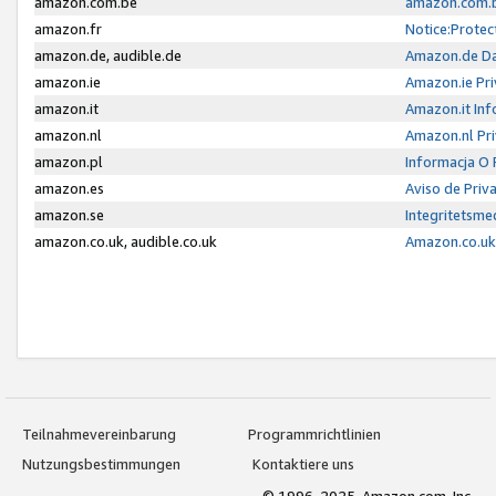
amazon.com.be
amazon.com.b
amazon.fr
Notice:Protec
amazon.de, audible.de
Amazon.de Da
amazon.ie
Amazon.ie Pri
amazon.it
Amazon.it Inf
amazon.nl
Amazon.nl Pri
amazon.pl
Informacja O
amazon.es
Aviso de Priv
amazon.se
Integritetsm
amazon.co.uk, audible.co.uk
Amazon.co.uk 
Teilnahmevereinbarung
Programmrichtlinien
Nutzungsbestimmungen
Kontaktiere uns