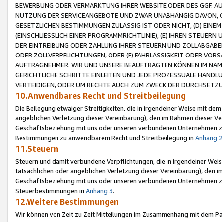
BEWERBUNG ODER VERMARKTUNG IHRER WEBSITE ODER DES GGF. AUF 
NUTZUNG DER SERVICEANGEBOTE UND ZWAR UNABHÄNGIG DAVON, O
GESETZLICHEN BESTIMMUNGEN ZULÄSSIG IST ODER NICHT, (D) EINE
(EINSCHLIESSLICH EINER PROGRAMMRICHTLINIE), (E) IHREN STEUER
DER EINTREIBUNG ODER ZAHLUNG IHRER STEUERN UND ZOLLABGAB
ODER ZOLLVERPFLICHTUNGEN, ODER (F) FAHRLÄSSIGKEIT ODER VORS
AUFTRAGNEHMER. WIR UND UNSERE BEAUFTRAGTEN KÖNNEN IM NAME
GERICHTLICHE SCHRITTE EINLEITEN UND JEDE PROZESSUALE HAND
VERTEIDIGEN, ODER UM RECHTE AUCH ZUM ZWECK DER DURCHSETZU
10.Anwendbares Recht und Streitbeilegung
Die Beilegung etwaiger Streitigkeiten, die in irgendeiner Weise mit de
angeblichen Verletzung dieser Vereinbarung), den im Rahmen dieser Ve
Geschäftsbeziehung mit uns oder unseren verbundenen Unternehmen zu
Bestimmungen zu anwendbarem Recht und Streitbeilegung in
Anhang 
11.Steuern
Steuern und damit verbundene Verpflichtungen, die in irgendeiner Wei
tatsächlichen oder angeblichen Verletzung dieser Vereinbarung), den 
Geschäftsbeziehung mit uns oder unseren verbundenen Unternehmen z
Steuerbestimmungen in
Anhang 3
.
12.Weitere Bestimmungen
Wir können von Zeit zu Zeit Mitteilungen im Zusammenhang mit dem Par