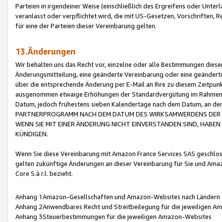
Parteien in irgendeiner Weise (einschließlich des Ergreifens oder Unt
veranlasst oder verpflichtet wird, die mit US-Gesetzen, Vorschriften,
für eine der Parteien dieser Vereinbarung gelten.
13.Änderungen
Wir behalten uns das Recht vor, einzelne oder alle Bestimmungen diese
Änderungsmitteilung, eine geänderte Vereinbarung oder eine geänderte 
über die entsprechende Änderung per E-Mail an Ihre zu diesem Zeitpun
ausgenommen etwaige Erhöhungen der Standardvergütung im Rahmen
Datum, jedoch frühestens sieben Kalendertage nach dem Datum, an de
PARTNERPROGRAMM NACH DEM DATUM DES WIRKSAMWERDENS DER Ä
WENN SIE MIT EINER ÄNDERUNG NICHT EINVERSTANDEN SIND, HABEN S
KÜNDIGEN.
Wenn Sie diese Vereinbarung mit Amazon France Services SAS geschlo
gelten zukünftige Änderungen an dieser Vereinbarung für Sie und Ama
Core S.à r.l. bezieht.
Anhang 1Amazon-Gesellschaften und Amazon-Websites nach Ländern
Anhang 2Anwendbares Recht und Streitbeilegung für die jeweiligen 
Anhang 3Steuerbestimmungen für die jeweiligen Amazon-Websites