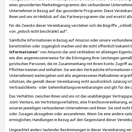
eines gesonderten Marketingprogramms des verbundenen Unternehmens
Unternehmen in Bezug auf das gesonderte Programm. Diese Vereinbarung
Ihnen und uns im Hinblick auf das Partnerprogramm dar und ersetzt al
Für die Zwecke dieser Vereinbarung verstehen sich die Begriffe „schließ
von „jedoch nicht beschränkt auf“.
Sämtliche Informationen in Bezug auf Amazon oder unsere verbunde
bereitstellen oder zugänglich machen und die nicht öffentlich bekannt bz
Informationen
“ von Amazon dar und verbleiben im alleinigen Eigent
wie dies angemessenerweise für die Erbringung Ihrer Leistungen gemäß d
juristischen Personen, die im Zusammenhang mit Ihrem Konto Zugriff au
Pflichten kennen und einhalten. Sie werden Vertrauliche Informationen 
Unternehmen) weitergeben und alle angemessenen Maßnahmen ergreifen
schützen, die gemäß dieser Vereinbarung nicht ausdrücklich zulässig is
Vertraulichkeits- oder Geheimhaltungsvereinbarungen und gilt für die
Das Verhältnis zwischen Ihnen und uns ist das unabhängiger Vertragspa
Joint-Venture, ein Vertretungsverhältnis, eine Franchisevereinbarung, 
unseren jeweiligen verbundenen Unternehmen und Ihnen. Sie sind ni
oder Zusagen abzugeben oder anzunehmen. Wenn Sie eine andere natürli
ermöglichen, Handlungen in Bezug auf den Gegenstand dieser Vereinbar
Ungeachtet anders lautender Bestimmungen in dieser Vereinbarung wird