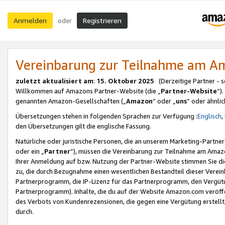
Anmelden
Registrieren
oder
Vereinbarung zur Teilnahme am 
zuletzt aktualisiert am
:
15. Oktober 2025
(Derzeitige Partner - 
Willkommen auf Amazons Partner-Website (die „
Partner-Website
“)
genannten Amazon-Gesellschaften („
Amazon
“ oder „
uns
“ oder ähnli
Übersetzungen stehen in folgenden Sprachen zur Verfügung :
Englisch
,
den Übersetzungen gilt die englische Fassung.
Natürliche oder juristische Personen, die an unserem Marketing-Partn
oder ein „
Partner
“), müssen die Vereinbarung zur Teilnahme am Ama
Ihrer Anmeldung auf bzw. Nutzung der Partner-Website stimmen Sie die
zu, die durch Bezugnahme einen wesentlichen Bestandteil dieser Verei
Partnerprogramm, die IP-Lizenz für das Partnerprogramm, den Vergütu
Partnerprogramm). Inhalte, die du auf der Website Amazon.com veröffe
des Verbots von Kundenrezensionen, die gegen eine Vergütung erstellt, 
durch.