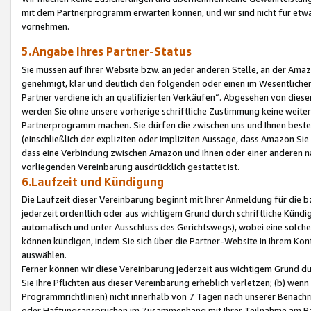
mit dem Partnerprogramm erwarten können, und wir sind nicht für etwa
vornehmen.
5.Angabe Ihres Partner-Status
Sie müssen auf Ihrer Website bzw. an jeder anderen Stelle, an der Am
genehmigt, klar und deutlich den folgenden oder einen im Wesentlichen
Partner verdiene ich an qualifizierten Verkäufen“. Abgesehen von die
werden Sie ohne unsere vorherige schriftliche Zustimmung keine weite
Partnerprogramm machen. Sie dürfen die zwischen uns und Ihnen best
(einschließlich der expliziten oder impliziten Aussage, dass Amazon Si
dass eine Verbindung zwischen Amazon und Ihnen oder einer anderen natü
vorliegenden Vereinbarung ausdrücklich gestattet ist.
6.Laufzeit und Kündigung
Die Laufzeit dieser Vereinbarung beginnt mit Ihrer Anmeldung für die 
jederzeit ordentlich oder aus wichtigem Grund durch schriftliche Kündi
automatisch und unter Ausschluss des Gerichtswegs), wobei eine solch
können kündigen, indem Sie sich über die Partner-Website in Ihrem Ko
auswählen.
Ferner können wir diese Vereinbarung jederzeit aus wichtigem Grund dur
Sie Ihre Pflichten aus dieser Vereinbarung erheblich verletzen; (b) wen
Programmrichtlinien) nicht innerhalb von 7 Tagen nach unserer Benachr
oder Haftungsansprüchen im Zusammenhang mit Ihrer Teilnahme am Pa