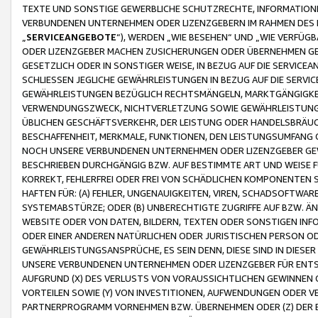
TEXTE UND SONSTIGE GEWERBLICHE SCHUTZRECHTE, INFORMATIONE
VERBUNDENEN UNTERNEHMEN ODER LIZENZGEBERN IM RAHMEN DES
„
SERVICEANGEBOTE
“), WERDEN „WIE BESEHEN“ UND „WIE VERFÜ
ODER LIZENZGEBER MACHEN ZUSICHERUNGEN ODER ÜBERNEHMEN GEW
GESETZLICH ODER IN SONSTIGER WEISE, IN BEZUG AUF DIE SERVI
SCHLIESSEN JEGLICHE GEWÄHRLEISTUNGEN IN BEZUG AUF DIE SERVI
GEWÄHRLEISTUNGEN BEZÜGLICH RECHTSMÄNGELN, MARKTGÄNGIGKEIT
VERWENDUNGSZWECK, NICHTVERLETZUNG SOWIE GEWÄHRLEISTUNGEN 
ÜBLICHEN GESCHÄFTSVERKEHR, DER LEISTUNG ODER HANDELSBRÄUCH
BESCHAFFENHEIT, MERKMALE, FUNKTIONEN, DEN LEISTUNGSUMFANG 
NOCH UNSERE VERBUNDENEN UNTERNEHMEN ODER LIZENZGEBER GEWÄ
BESCHRIEBEN DURCHGÄNGIG BZW. AUF BESTIMMTE ART UND WEISE
KORREKT, FEHLERFREI ODER FREI VON SCHÄDLICHEN KOMPONENTEN
HAFTEN FÜR: (A) FEHLER, UNGENAUIGKEITEN, VIREN, SCHADSOFTW
SYSTEMABSTÜRZE; ODER (B) UNBERECHTIGTE ZUGRIFFE AUF BZW. 
WEBSITE ODER VON DATEN, BILDERN, TEXTEN ODER SONSTIGEN INF
ODER EINER ANDEREN NATÜRLICHEN ODER JURISTISCHEN PERSON OD
GEWÄHRLEISTUNGSANSPRÜCHE, ES SEIN DENN, DIESE SIND IN DIES
UNSERE VERBUNDENEN UNTERNEHMEN ODER LIZENZGEBER FÜR EN
AUFGRUND (X) DES VERLUSTS VON VORAUSSICHTLICHEN GEWINNEN
VORTEILEN SOWIE (Y) VON INVESTITIONEN, AUFWENDUNGEN ODER VE
PARTNERPROGRAMM VORNEHMEN BZW. ÜBERNEHMEN ODER (Z) DER 