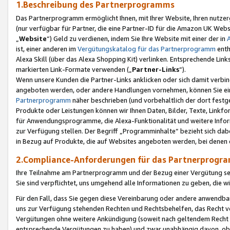
1.Beschreibung des Partnerprogramms
Das Partnerprogramm ermöglicht Ihnen, mit Ihrer Website, Ihren nutzer
(nur verfügbar für Partner, die eine Partner-ID für die Amazon UK We
„
Website
“) Geld zu verdienen, indem Sie Ihre Website mit einer der in
ist, einer anderen im
Vergütungskatalog für das Partnerprogramm
enth
Alexa Skill (über das Alexa Shopping Kit) verlinken. Entsprechende Lin
markierten Link-Formate verwenden („
Partner-Links
“).
Wenn unsere Kunden die Partner-Links anklicken oder sich damit verbi
angeboten werden, oder andere Handlungen vornehmen, können Sie eine
Partnerprogramm
näher beschrieben (und vorbehaltlich der dort festg
Produkte oder Leistungen können wir Ihnen Daten, Bilder, Texte, Linkfo
für Anwendungsprogramme, die Alexa-Funktionalität und weitere Inf
zur Verfügung stellen. Der Begriff „Programminhalte“ bezieht sich dabe
in Bezug auf Produkte, die auf Websites angeboten werden, bei denen 
2.Compliance-Anforderungen für das Partnerprog
Ihre Teilnahme am Partnerprogramm und der Bezug einer Vergütung setz
Sie sind verpflichtet, uns umgehend alle Informationen zu geben, die w
Für den Fall, dass Sie gegen diese Vereinbarung oder andere anwendba
uns zur Verfügung stehenden Rechten und Rechtsbehelfen, das Recht vo
Vergütungen ohne weitere Ankündigung (soweit nach geltendem Recht z
entsprechende Vergütungen zu haben) und zwar unabhängig davon, ob 