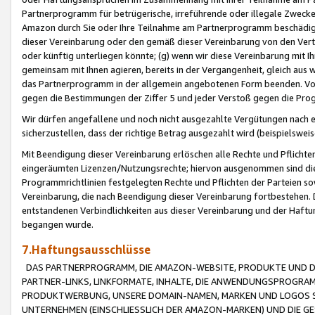
Partnerprogramm für betrügerische, irreführende oder illegale Zwecke
Amazon durch Sie oder Ihre Teilnahme am Partnerprogramm beschädig
dieser Vereinbarung oder den gemäß dieser Vereinbarung von den Vertr
oder künftig unterliegen könnte; (g) wenn wir diese Vereinbarung mit I
gemeinsam mit Ihnen agieren, bereits in der Vergangenheit, gleich aus
das Partnerprogramm in der allgemein angebotenen Form beenden. Vors
gegen die Bestimmungen der Ziffer 5 und jeder Verstoß gegen die Prog
Wir dürfen angefallene und noch nicht ausgezahlte Vergütungen nach 
sicherzustellen, dass der richtige Betrag ausgezahlt wird (beispielsw
Mit Beendigung dieser Vereinbarung erlöschen alle Rechte und Pflichte
eingeräumten Lizenzen/Nutzungsrechte; hiervon ausgenommen sind die in 
Programmrichtlinien festgelegten Rechte und Pflichten der Parteien sow
Vereinbarung, die nach Beendigung dieser Vereinbarung fortbestehen. D
entstandenen Verbindlichkeiten aus dieser Vereinbarung und der Haft
begangen wurde.
7.Haftungsausschlüsse
DAS PARTNERPROGRAMM, DIE AMAZON-WEBSITE, PRODUKTE UND DI
PARTNER-LINKS, LINKFORMATE, INHALTE, DIE ANWENDUNGSPROGR
PRODUKTWERBUNG, UNSERE DOMAIN-NAMEN, MARKEN UND LOGOS S
UNTERNEHMEN (EINSCHLIESSLICH DER AMAZON-MARKEN) UND DIE GE