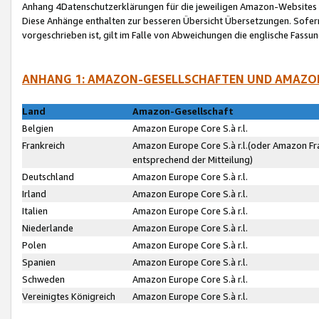
Anhang 4Datenschutzerklärungen für die jeweiligen Amazon-Websites
Diese Anhänge enthalten zur besseren Übersicht Übersetzungen. Sofe
vorgeschrieben ist, gilt im Falle von Abweichungen die englische Fass
ANHANG 1: AMAZON-GESELLSCHAFTEN UND AMAZO
Land
Amazon-Gesellschaft
Belgien
Amazon Europe Core S.à r.l.
Frankreich
Amazon Europe Core S.à r.l.(oder Amazon Fr
entsprechend der Mitteilung)
Deutschland
Amazon Europe Core S.à r.l.
Irland
Amazon Europe Core S.à r.l.
Italien
Amazon Europe Core S.à r.l.
Niederlande
Amazon Europe Core S.à r.l.
Polen
Amazon Europe Core S.à r.l.
Spanien
Amazon Europe Core S.à r.l.
Schweden
Amazon Europe Core S.à r.l.
Vereinigtes Königreich
Amazon Europe Core S.à r.l.