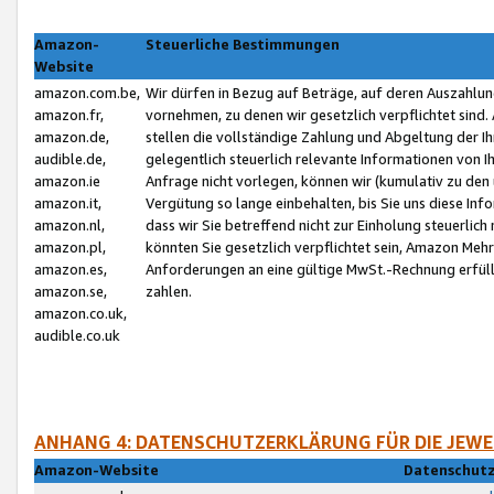
Amazon-
Steuerliche Bestimmungen
Website
amazon.com.be,
Wir dürfen in Bezug auf Beträge, auf deren Auszahlun
amazon.fr,
vornehmen, zu denen wir gesetzlich verpflichtet sind
amazon.de,
stellen die vollständige Zahlung und Abgeltung der 
audible.de,
gelegentlich steuerlich relevante Informationen von I
amazon.ie
Anfrage nicht vorlegen, können wir (kumulativ zu de
amazon.it,
Vergütung so lange einbehalten, bis Sie uns diese Inf
amazon.nl,
dass wir Sie betreffend nicht zur Einholung steuerlich 
amazon.pl,
könnten Sie gesetzlich verpflichtet sein, Amazon Meh
amazon.es,
Anforderungen an eine gültige MwSt.-Rechnung erfüllt
amazon.se,
zahlen.
amazon.co.uk,
audible.co.uk
ANHANG 4: DATENSCHUTZERKLÄRUNG FÜR DIE JEWE
Amazon-Website
Datenschutz