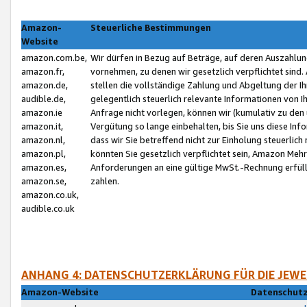
Amazon-
Steuerliche Bestimmungen
Website
amazon.com.be,
Wir dürfen in Bezug auf Beträge, auf deren Auszahlun
amazon.fr,
vornehmen, zu denen wir gesetzlich verpflichtet sind
amazon.de,
stellen die vollständige Zahlung und Abgeltung der 
audible.de,
gelegentlich steuerlich relevante Informationen von I
amazon.ie
Anfrage nicht vorlegen, können wir (kumulativ zu de
amazon.it,
Vergütung so lange einbehalten, bis Sie uns diese Inf
amazon.nl,
dass wir Sie betreffend nicht zur Einholung steuerlich 
amazon.pl,
könnten Sie gesetzlich verpflichtet sein, Amazon Meh
amazon.es,
Anforderungen an eine gültige MwSt.-Rechnung erfüllt
amazon.se,
zahlen.
amazon.co.uk,
audible.co.uk
ANHANG 4: DATENSCHUTZERKLÄRUNG FÜR DIE JEWE
Amazon-Website
Datenschutz