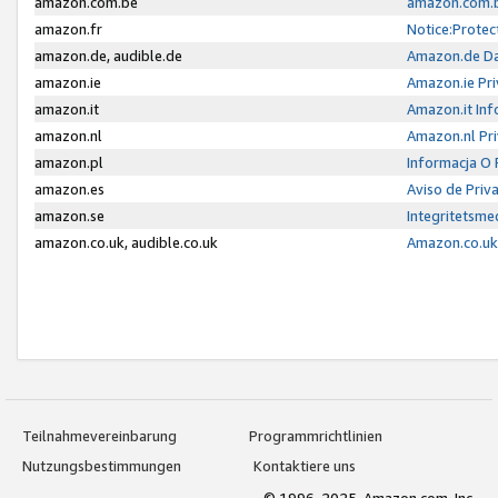
amazon.com.be
amazon.com.b
amazon.fr
Notice:Protec
amazon.de, audible.de
Amazon.de Da
amazon.ie
Amazon.ie Pri
amazon.it
Amazon.it Inf
amazon.nl
Amazon.nl Pri
amazon.pl
Informacja O
amazon.es
Aviso de Priv
amazon.se
Integritetsm
amazon.co.uk, audible.co.uk
Amazon.co.uk 
Teilnahmevereinbarung
Programmrichtlinien
Nutzungsbestimmungen
Kontaktiere uns