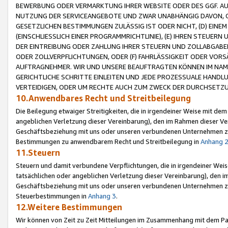
BEWERBUNG ODER VERMARKTUNG IHRER WEBSITE ODER DES GGF. AUF 
NUTZUNG DER SERVICEANGEBOTE UND ZWAR UNABHÄNGIG DAVON, O
GESETZLICHEN BESTIMMUNGEN ZULÄSSIG IST ODER NICHT, (D) EINE
(EINSCHLIESSLICH EINER PROGRAMMRICHTLINIE), (E) IHREN STEUER
DER EINTREIBUNG ODER ZAHLUNG IHRER STEUERN UND ZOLLABGAB
ODER ZOLLVERPFLICHTUNGEN, ODER (F) FAHRLÄSSIGKEIT ODER VORS
AUFTRAGNEHMER. WIR UND UNSERE BEAUFTRAGTEN KÖNNEN IM NAME
GERICHTLICHE SCHRITTE EINLEITEN UND JEDE PROZESSUALE HAND
VERTEIDIGEN, ODER UM RECHTE AUCH ZUM ZWECK DER DURCHSETZU
10.Anwendbares Recht und Streitbeilegung
Die Beilegung etwaiger Streitigkeiten, die in irgendeiner Weise mit de
angeblichen Verletzung dieser Vereinbarung), den im Rahmen dieser Ve
Geschäftsbeziehung mit uns oder unseren verbundenen Unternehmen zu
Bestimmungen zu anwendbarem Recht und Streitbeilegung in
Anhang 
11.Steuern
Steuern und damit verbundene Verpflichtungen, die in irgendeiner Wei
tatsächlichen oder angeblichen Verletzung dieser Vereinbarung), den 
Geschäftsbeziehung mit uns oder unseren verbundenen Unternehmen z
Steuerbestimmungen in
Anhang 3
.
12.Weitere Bestimmungen
Wir können von Zeit zu Zeit Mitteilungen im Zusammenhang mit dem Par