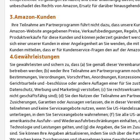
unbeschadet des Rechts von Amazon, Ersatz für darüber hinausgehen
3.Amazon-Kunden
Ihre Teilnahme am Partnerprogramm führt nicht dazu, dass unsere Kun
Amazon-Website angegebenen Preise, Verkaufsbedingungen, Regeln, Ri
Produktverkäufe für diese Kunden und können jederzeit geändert werde
sich einer unserer Kunden in einer Angelegenheit an Sie wenden, die 
Kunden mitteilen, dass er für Kundenservice-Fragen den auf der Ama
4.Gewährleistungen
Sie gewährleisten und sichern zu, dass (a) Sie gemäß dieser Vereinba
betreiben werden; (b) weder Ihre Teilnahme am Partnerprogramm noch d
Bestimmungen, Verordnungen, Vorschriften, Anordnungen, Konzessionen,
Gerichtsurteile und -beschlüsse oder andere Auflagen einer für Sie zu
Datenschutz, Werbung und Marketing) verstoßen; (c) Sie rechtswirksam 
nicht geschäftsfähig sind); (d) Sie den Nutzen der Teilnahme am Partne
Zusicherungen, Garantien oder Aussagen verlassen, die in dieser Verein
teilnehmen und keine Serviceangebote nutzen, wenn Sie US-Handelssa
unterliegen, in dem Sie Serviceangebote wahrnehmen; (f) Sie alle US
amerikanische Ausfuhr- und Wiederausfuhrbeschränkungen einhalten, 
Technologie und Leistungen gelten, und (g) die Angaben, die Sie im 
sind. Sie können Ihre Angaben aktualisieren, indem Sie sich über die 
Wir machen keine Zusicherungen und übernehmen keine Gewährleistun