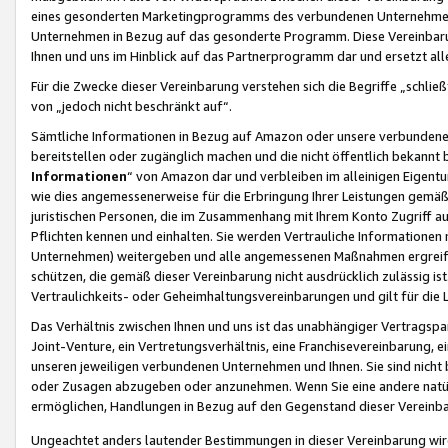
eines gesonderten Marketingprogramms des verbundenen Unternehmens
Unternehmen in Bezug auf das gesonderte Programm. Diese Vereinbarung
Ihnen und uns im Hinblick auf das Partnerprogramm dar und ersetzt al
Für die Zwecke dieser Vereinbarung verstehen sich die Begriffe „schließ
von „jedoch nicht beschränkt auf“.
Sämtliche Informationen in Bezug auf Amazon oder unsere verbunde
bereitstellen oder zugänglich machen und die nicht öffentlich bekannt bz
Informationen
“ von Amazon dar und verbleiben im alleinigen Eigent
wie dies angemessenerweise für die Erbringung Ihrer Leistungen gemäß d
juristischen Personen, die im Zusammenhang mit Ihrem Konto Zugriff au
Pflichten kennen und einhalten. Sie werden Vertrauliche Informationen 
Unternehmen) weitergeben und alle angemessenen Maßnahmen ergreifen
schützen, die gemäß dieser Vereinbarung nicht ausdrücklich zulässig is
Vertraulichkeits- oder Geheimhaltungsvereinbarungen und gilt für die
Das Verhältnis zwischen Ihnen und uns ist das unabhängiger Vertragspa
Joint-Venture, ein Vertretungsverhältnis, eine Franchisevereinbarung, 
unseren jeweiligen verbundenen Unternehmen und Ihnen. Sie sind ni
oder Zusagen abzugeben oder anzunehmen. Wenn Sie eine andere natürli
ermöglichen, Handlungen in Bezug auf den Gegenstand dieser Vereinbar
Ungeachtet anders lautender Bestimmungen in dieser Vereinbarung wird