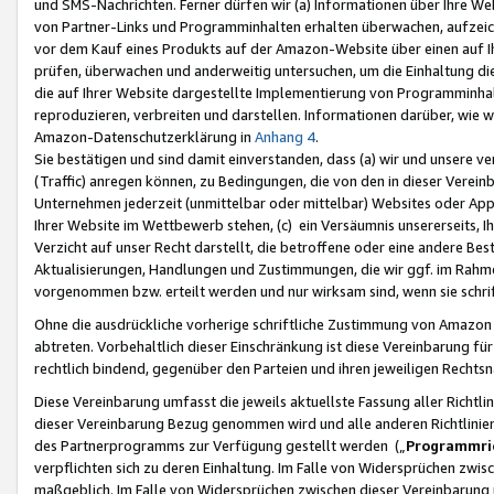
und SMS-Nachrichten. Ferner dürfen wir (a) Informationen über Ihre We
von Partner-Links und Programminhalten erhalten überwachen, aufzei
vor dem Kauf eines Produkts auf der Amazon-Website über einen auf Ih
prüfen, überwachen und anderweitig untersuchen, um die Einhaltung dies
die auf Ihrer Website dargestellte Implementierung von Programminhalt
reproduzieren, verbreiten und darstellen. Informationen darüber, wie w
Amazon-Datenschutzerklärung in
Anhang 4
.
Sie bestätigen und sind damit einverstanden, dass (a) wir und unsere 
(Traffic) anregen können, zu Bedingungen, die von den in dieser Vere
Unternehmen jederzeit (unmittelbar oder mittelbar) Websites oder Appl
Ihrer Website im Wettbewerb stehen, (c) ein Versäumnis unsererseits, I
Verzicht auf unser Recht darstellt, die betroffene oder eine andere B
Aktualisierungen, Handlungen und Zustimmungen, die wir ggf. im Rahme
vorgenommen bzw. erteilt werden und nur wirksam sind, wenn sie schri
Ohne die ausdrückliche vorherige schriftliche Zustimmung von Amazon
abtreten. Vorbehaltlich dieser Einschränkung ist diese Vereinbarung f
rechtlich bindend, gegenüber den Parteien und ihren jeweiligen Rech
Diese Vereinbarung umfasst die jeweils aktuellste Fassung aller Richtli
dieser Vereinbarung Bezug genommen wird und alle anderen Richtlinie
des Partnerprogramms zur Verfügung gestellt werden („
Programmric
verpflichten sich zu deren Einhaltung. Im Falle von Widersprüchen zwi
maßgeblich. Im Falle von Widersprüchen zwischen dieser Vereinbarun