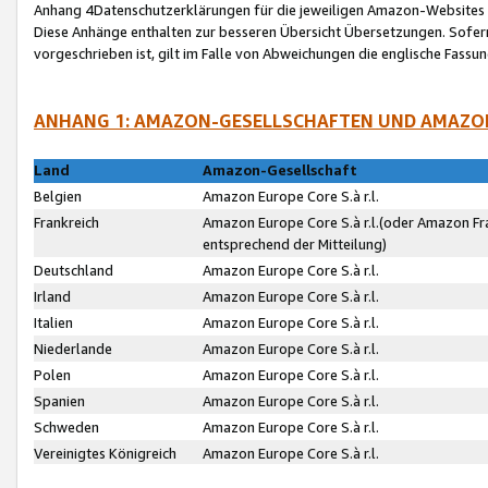
Anhang 4Datenschutzerklärungen für die jeweiligen Amazon-Websites
Diese Anhänge enthalten zur besseren Übersicht Übersetzungen. Sofe
vorgeschrieben ist, gilt im Falle von Abweichungen die englische Fass
ANHANG 1: AMAZON-GESELLSCHAFTEN UND AMAZO
Land
Amazon-Gesellschaft
Belgien
Amazon Europe Core S.à r.l.
Frankreich
Amazon Europe Core S.à r.l.(oder Amazon Fr
entsprechend der Mitteilung)
Deutschland
Amazon Europe Core S.à r.l.
Irland
Amazon Europe Core S.à r.l.
Italien
Amazon Europe Core S.à r.l.
Niederlande
Amazon Europe Core S.à r.l.
Polen
Amazon Europe Core S.à r.l.
Spanien
Amazon Europe Core S.à r.l.
Schweden
Amazon Europe Core S.à r.l.
Vereinigtes Königreich
Amazon Europe Core S.à r.l.