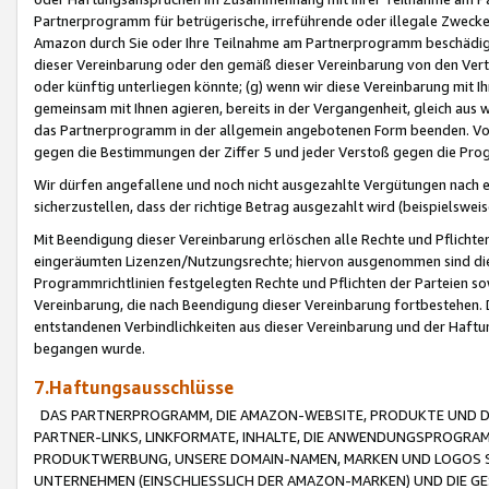
Partnerprogramm für betrügerische, irreführende oder illegale Zwecke
Amazon durch Sie oder Ihre Teilnahme am Partnerprogramm beschädig
dieser Vereinbarung oder den gemäß dieser Vereinbarung von den Vertr
oder künftig unterliegen könnte; (g) wenn wir diese Vereinbarung mit I
gemeinsam mit Ihnen agieren, bereits in der Vergangenheit, gleich aus
das Partnerprogramm in der allgemein angebotenen Form beenden. Vors
gegen die Bestimmungen der Ziffer 5 und jeder Verstoß gegen die Prog
Wir dürfen angefallene und noch nicht ausgezahlte Vergütungen nach 
sicherzustellen, dass der richtige Betrag ausgezahlt wird (beispielsw
Mit Beendigung dieser Vereinbarung erlöschen alle Rechte und Pflichte
eingeräumten Lizenzen/Nutzungsrechte; hiervon ausgenommen sind die in 
Programmrichtlinien festgelegten Rechte und Pflichten der Parteien sow
Vereinbarung, die nach Beendigung dieser Vereinbarung fortbestehen. D
entstandenen Verbindlichkeiten aus dieser Vereinbarung und der Haft
begangen wurde.
7.Haftungsausschlüsse
DAS PARTNERPROGRAMM, DIE AMAZON-WEBSITE, PRODUKTE UND DI
PARTNER-LINKS, LINKFORMATE, INHALTE, DIE ANWENDUNGSPROGR
PRODUKTWERBUNG, UNSERE DOMAIN-NAMEN, MARKEN UND LOGOS S
UNTERNEHMEN (EINSCHLIESSLICH DER AMAZON-MARKEN) UND DIE GE