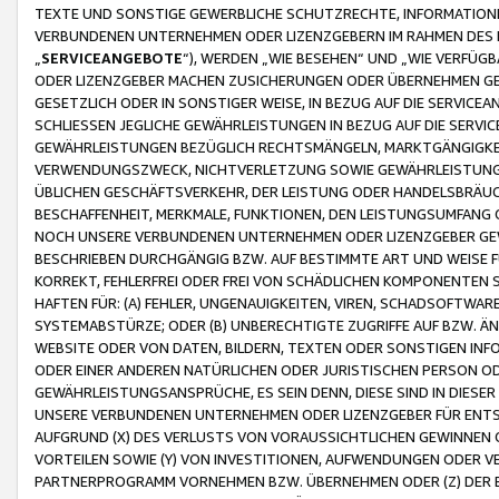
TEXTE UND SONSTIGE GEWERBLICHE SCHUTZRECHTE, INFORMATIONE
VERBUNDENEN UNTERNEHMEN ODER LIZENZGEBERN IM RAHMEN DES
„
SERVICEANGEBOTE
“), WERDEN „WIE BESEHEN“ UND „WIE VERFÜ
ODER LIZENZGEBER MACHEN ZUSICHERUNGEN ODER ÜBERNEHMEN GEW
GESETZLICH ODER IN SONSTIGER WEISE, IN BEZUG AUF DIE SERVI
SCHLIESSEN JEGLICHE GEWÄHRLEISTUNGEN IN BEZUG AUF DIE SERVI
GEWÄHRLEISTUNGEN BEZÜGLICH RECHTSMÄNGELN, MARKTGÄNGIGKEIT
VERWENDUNGSZWECK, NICHTVERLETZUNG SOWIE GEWÄHRLEISTUNGEN 
ÜBLICHEN GESCHÄFTSVERKEHR, DER LEISTUNG ODER HANDELSBRÄUCH
BESCHAFFENHEIT, MERKMALE, FUNKTIONEN, DEN LEISTUNGSUMFANG 
NOCH UNSERE VERBUNDENEN UNTERNEHMEN ODER LIZENZGEBER GEWÄ
BESCHRIEBEN DURCHGÄNGIG BZW. AUF BESTIMMTE ART UND WEISE
KORREKT, FEHLERFREI ODER FREI VON SCHÄDLICHEN KOMPONENTEN
HAFTEN FÜR: (A) FEHLER, UNGENAUIGKEITEN, VIREN, SCHADSOFTW
SYSTEMABSTÜRZE; ODER (B) UNBERECHTIGTE ZUGRIFFE AUF BZW. 
WEBSITE ODER VON DATEN, BILDERN, TEXTEN ODER SONSTIGEN INF
ODER EINER ANDEREN NATÜRLICHEN ODER JURISTISCHEN PERSON OD
GEWÄHRLEISTUNGSANSPRÜCHE, ES SEIN DENN, DIESE SIND IN DIES
UNSERE VERBUNDENEN UNTERNEHMEN ODER LIZENZGEBER FÜR EN
AUFGRUND (X) DES VERLUSTS VON VORAUSSICHTLICHEN GEWINNEN
VORTEILEN SOWIE (Y) VON INVESTITIONEN, AUFWENDUNGEN ODER VE
PARTNERPROGRAMM VORNEHMEN BZW. ÜBERNEHMEN ODER (Z) DER 