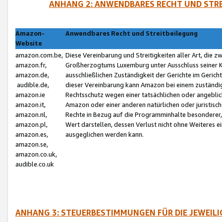
ANHANG 2: ANWENDBARES RECHT UND STRE
Amazon-
Anwendbares Recht und Streitbeilegung
Website
amazon.com.be,
Diese Vereinbarung und Streitigkeiten aller Art, die 
amazon.fr,
Großherzogtums Luxemburg unter Ausschluss seiner Kol
amazon.de,
ausschließlichen Zuständigkeit der Gerichte im Geri
audible.de,
dieser Vereinbarung kann Amazon bei einem zuständig
amazon.ie
Rechtsschutz wegen einer tatsächlichen oder angebli
amazon.it,
Amazon oder einer anderen natürlichen oder juristisc
amazon.nl,
Rechte in Bezug auf die Programminhalte besonderer,
amazon.pl,
Wert darstellen, dessen Verlust nicht ohne Weiteres e
amazon.es,
ausgeglichen werden kann.
amazon.se,
amazon.co.uk,
audible.co.uk
ANHANG 3: STEUERBESTIMMUNGEN FÜR DIE JEWEIL