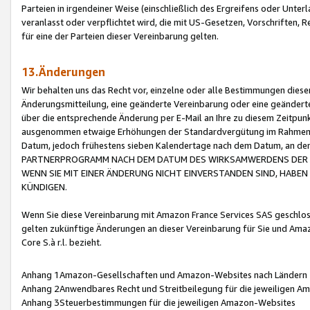
Parteien in irgendeiner Weise (einschließlich des Ergreifens oder Unt
veranlasst oder verpflichtet wird, die mit US-Gesetzen, Vorschriften,
für eine der Parteien dieser Vereinbarung gelten.
13.Änderungen
Wir behalten uns das Recht vor, einzelne oder alle Bestimmungen diese
Änderungsmitteilung, eine geänderte Vereinbarung oder eine geänderte 
über die entsprechende Änderung per E-Mail an Ihre zu diesem Zeitpun
ausgenommen etwaige Erhöhungen der Standardvergütung im Rahmen
Datum, jedoch frühestens sieben Kalendertage nach dem Datum, an de
PARTNERPROGRAMM NACH DEM DATUM DES WIRKSAMWERDENS DER Ä
WENN SIE MIT EINER ÄNDERUNG NICHT EINVERSTANDEN SIND, HABEN S
KÜNDIGEN.
Wenn Sie diese Vereinbarung mit Amazon France Services SAS geschlo
gelten zukünftige Änderungen an dieser Vereinbarung für Sie und Ama
Core S.à r.l. bezieht.
Anhang 1Amazon-Gesellschaften und Amazon-Websites nach Ländern
Anhang 2Anwendbares Recht und Streitbeilegung für die jeweiligen 
Anhang 3Steuerbestimmungen für die jeweiligen Amazon-Websites