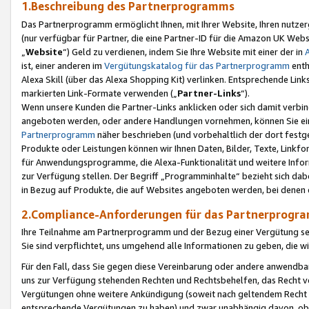
1.Beschreibung des Partnerprogramms
Das Partnerprogramm ermöglicht Ihnen, mit Ihrer Website, Ihren nutzer
(nur verfügbar für Partner, die eine Partner-ID für die Amazon UK We
„
Website
“) Geld zu verdienen, indem Sie Ihre Website mit einer der in
ist, einer anderen im
Vergütungskatalog für das Partnerprogramm
enth
Alexa Skill (über das Alexa Shopping Kit) verlinken. Entsprechende Lin
markierten Link-Formate verwenden („
Partner-Links
“).
Wenn unsere Kunden die Partner-Links anklicken oder sich damit verbi
angeboten werden, oder andere Handlungen vornehmen, können Sie eine
Partnerprogramm
näher beschrieben (und vorbehaltlich der dort festg
Produkte oder Leistungen können wir Ihnen Daten, Bilder, Texte, Linkfo
für Anwendungsprogramme, die Alexa-Funktionalität und weitere Inf
zur Verfügung stellen. Der Begriff „Programminhalte“ bezieht sich dabe
in Bezug auf Produkte, die auf Websites angeboten werden, bei denen 
2.Compliance-Anforderungen für das Partnerprog
Ihre Teilnahme am Partnerprogramm und der Bezug einer Vergütung setz
Sie sind verpflichtet, uns umgehend alle Informationen zu geben, die w
Für den Fall, dass Sie gegen diese Vereinbarung oder andere anwendba
uns zur Verfügung stehenden Rechten und Rechtsbehelfen, das Recht vo
Vergütungen ohne weitere Ankündigung (soweit nach geltendem Recht z
entsprechende Vergütungen zu haben) und zwar unabhängig davon, ob 