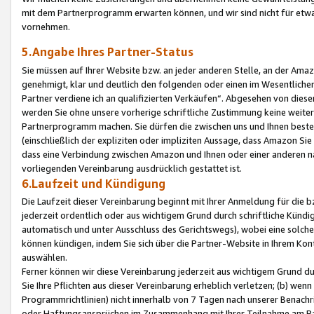
mit dem Partnerprogramm erwarten können, und wir sind nicht für etwa
vornehmen.
5.Angabe Ihres Partner-Status
Sie müssen auf Ihrer Website bzw. an jeder anderen Stelle, an der Am
genehmigt, klar und deutlich den folgenden oder einen im Wesentlichen
Partner verdiene ich an qualifizierten Verkäufen“. Abgesehen von die
werden Sie ohne unsere vorherige schriftliche Zustimmung keine weite
Partnerprogramm machen. Sie dürfen die zwischen uns und Ihnen best
(einschließlich der expliziten oder impliziten Aussage, dass Amazon Si
dass eine Verbindung zwischen Amazon und Ihnen oder einer anderen natü
vorliegenden Vereinbarung ausdrücklich gestattet ist.
6.Laufzeit und Kündigung
Die Laufzeit dieser Vereinbarung beginnt mit Ihrer Anmeldung für die 
jederzeit ordentlich oder aus wichtigem Grund durch schriftliche Kündi
automatisch und unter Ausschluss des Gerichtswegs), wobei eine solch
können kündigen, indem Sie sich über die Partner-Website in Ihrem Ko
auswählen.
Ferner können wir diese Vereinbarung jederzeit aus wichtigem Grund dur
Sie Ihre Pflichten aus dieser Vereinbarung erheblich verletzen; (b) wen
Programmrichtlinien) nicht innerhalb von 7 Tagen nach unserer Benachr
oder Haftungsansprüchen im Zusammenhang mit Ihrer Teilnahme am Pa