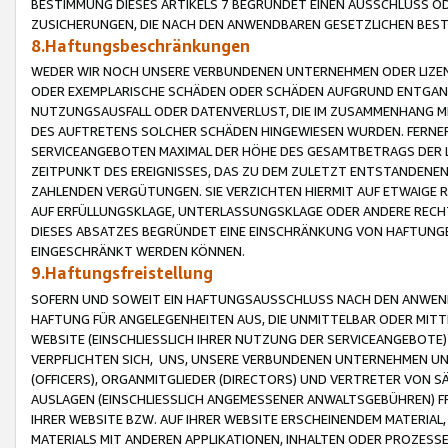
BESTIMMUNG DIESES ARTIKELS 7 BEGRÜNDET EINEN AUSSCHLUSS 
ZUSICHERUNGEN, DIE NACH DEN ANWENDBAREN GESETZLICHEN BE
8.Haftungsbeschränkungen
WEDER WIR NOCH UNSERE VERBUNDENEN UNTERNEHMEN ODER LIZEN
ODER EXEMPLARISCHE SCHÄDEN ODER SCHÄDEN AUFGRUND ENTGANG
NUTZUNGSAUSFALL ODER DATENVERLUST, DIE IM ZUSAMMENHANG MI
DES AUFTRETENS SOLCHER SCHÄDEN HINGEWIESEN WURDEN. FERN
SERVICEANGEBOTEN MAXIMAL DER HÖHE DES GESAMTBETRAGS DER 
ZEITPUNKT DES EREIGNISSES, DAS ZU DEM ZULETZT ENTSTANDENE
ZAHLENDEN VERGÜTUNGEN. SIE VERZICHTEN HIERMIT AUF ETWAIGE 
AUF ERFÜLLUNGSKLAGE, UNTERLASSUNGSKLAGE ODER ANDERE RECHT
DIESES ABSATZES BEGRÜNDET EINE EINSCHRÄNKUNG VON HAFTUNG
EINGESCHRÄNKT WERDEN KÖNNEN.
9.Haftungsfreistellung
SOFERN UND SOWEIT EIN HAFTUNGSAUSSCHLUSS NACH DEN ANWENDB
HAFTUNG FÜR ANGELEGENHEITEN AUS, DIE UNMITTELBAR ODER MITT
WEBSITE (EINSCHLIESSLICH IHRER NUTZUNG DER SERVICEANGEBOTE)
VERPFLICHTEN SICH, UNS, UNSERE VERBUNDENEN UNTERNEHMEN UN
(OFFICERS), ORGANMITGLIEDER (DIRECTORS) UND VERTRETER VON 
AUSLAGEN (EINSCHLIESSLICH ANGEMESSENER ANWALTSGEBÜHREN) FR
IHRER WEBSITE BZW. AUF IHRER WEBSITE ERSCHEINENDEM MATERIAL
MATERIALS MIT ANDEREN APPLIKATIONEN, INHALTEN ODER PROZESSE