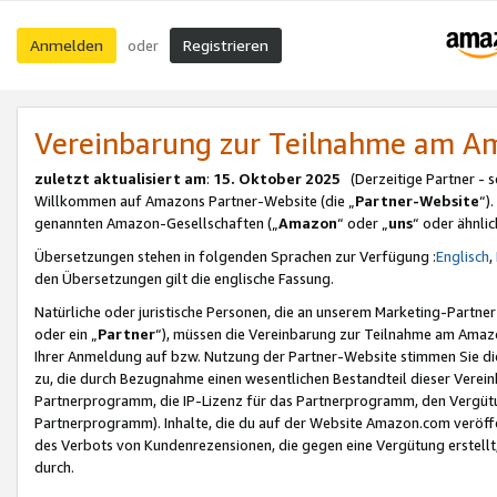
Anmelden
Registrieren
oder
Vereinbarung zur Teilnahme am 
zuletzt aktualisiert am
:
15. Oktober 2025
(Derzeitige Partner - 
Willkommen auf Amazons Partner-Website (die „
Partner-Website
“)
genannten Amazon-Gesellschaften („
Amazon
“ oder „
uns
“ oder ähnli
Übersetzungen stehen in folgenden Sprachen zur Verfügung :
Englisch
,
den Übersetzungen gilt die englische Fassung.
Natürliche oder juristische Personen, die an unserem Marketing-Partn
oder ein „
Partner
“), müssen die Vereinbarung zur Teilnahme am Ama
Ihrer Anmeldung auf bzw. Nutzung der Partner-Website stimmen Sie die
zu, die durch Bezugnahme einen wesentlichen Bestandteil dieser Verei
Partnerprogramm, die IP-Lizenz für das Partnerprogramm, den Vergütu
Partnerprogramm). Inhalte, die du auf der Website Amazon.com veröffe
des Verbots von Kundenrezensionen, die gegen eine Vergütung erstellt, 
durch.