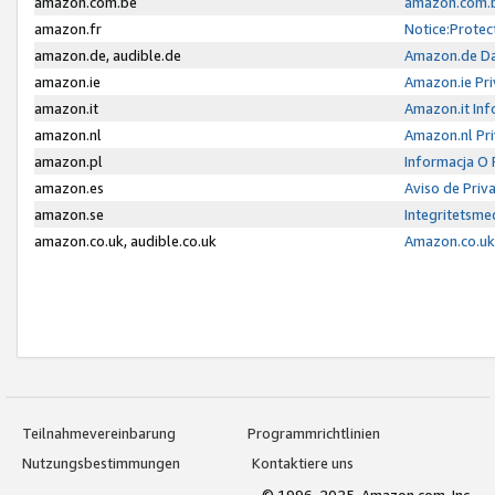
amazon.com.be
amazon.com.b
amazon.fr
Notice:Protec
amazon.de, audible.de
Amazon.de Da
amazon.ie
Amazon.ie Pri
amazon.it
Amazon.it Inf
amazon.nl
Amazon.nl Pri
amazon.pl
Informacja O
amazon.es
Aviso de Priv
amazon.se
Integritetsm
amazon.co.uk, audible.co.uk
Amazon.co.uk 
Teilnahmevereinbarung
Programmrichtlinien
Nutzungsbestimmungen
Kontaktiere uns