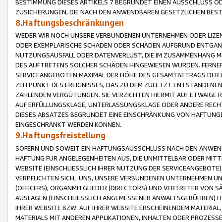
BESTIMMUNG DIESES ARTIKELS 7 BEGRÜNDET EINEN AUSSCHLUSS 
ZUSICHERUNGEN, DIE NACH DEN ANWENDBAREN GESETZLICHEN BE
8.Haftungsbeschränkungen
WEDER WIR NOCH UNSERE VERBUNDENEN UNTERNEHMEN ODER LIZEN
ODER EXEMPLARISCHE SCHÄDEN ODER SCHÄDEN AUFGRUND ENTGANG
NUTZUNGSAUSFALL ODER DATENVERLUST, DIE IM ZUSAMMENHANG MI
DES AUFTRETENS SOLCHER SCHÄDEN HINGEWIESEN WURDEN. FERN
SERVICEANGEBOTEN MAXIMAL DER HÖHE DES GESAMTBETRAGS DER 
ZEITPUNKT DES EREIGNISSES, DAS ZU DEM ZULETZT ENTSTANDENE
ZAHLENDEN VERGÜTUNGEN. SIE VERZICHTEN HIERMIT AUF ETWAIGE 
AUF ERFÜLLUNGSKLAGE, UNTERLASSUNGSKLAGE ODER ANDERE RECHT
DIESES ABSATZES BEGRÜNDET EINE EINSCHRÄNKUNG VON HAFTUNG
EINGESCHRÄNKT WERDEN KÖNNEN.
9.Haftungsfreistellung
SOFERN UND SOWEIT EIN HAFTUNGSAUSSCHLUSS NACH DEN ANWENDB
HAFTUNG FÜR ANGELEGENHEITEN AUS, DIE UNMITTELBAR ODER MITT
WEBSITE (EINSCHLIESSLICH IHRER NUTZUNG DER SERVICEANGEBOTE)
VERPFLICHTEN SICH, UNS, UNSERE VERBUNDENEN UNTERNEHMEN UN
(OFFICERS), ORGANMITGLIEDER (DIRECTORS) UND VERTRETER VON 
AUSLAGEN (EINSCHLIESSLICH ANGEMESSENER ANWALTSGEBÜHREN) FR
IHRER WEBSITE BZW. AUF IHRER WEBSITE ERSCHEINENDEM MATERIAL
MATERIALS MIT ANDEREN APPLIKATIONEN, INHALTEN ODER PROZESSE