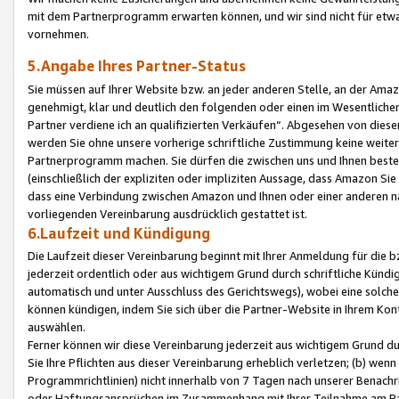
mit dem Partnerprogramm erwarten können, und wir sind nicht für etwa
vornehmen.
5.Angabe Ihres Partner-Status
Sie müssen auf Ihrer Website bzw. an jeder anderen Stelle, an der Am
genehmigt, klar und deutlich den folgenden oder einen im Wesentlichen
Partner verdiene ich an qualifizierten Verkäufen“. Abgesehen von die
werden Sie ohne unsere vorherige schriftliche Zustimmung keine weite
Partnerprogramm machen. Sie dürfen die zwischen uns und Ihnen best
(einschließlich der expliziten oder impliziten Aussage, dass Amazon Si
dass eine Verbindung zwischen Amazon und Ihnen oder einer anderen natü
vorliegenden Vereinbarung ausdrücklich gestattet ist.
6.Laufzeit und Kündigung
Die Laufzeit dieser Vereinbarung beginnt mit Ihrer Anmeldung für die 
jederzeit ordentlich oder aus wichtigem Grund durch schriftliche Kündi
automatisch und unter Ausschluss des Gerichtswegs), wobei eine solch
können kündigen, indem Sie sich über die Partner-Website in Ihrem Ko
auswählen.
Ferner können wir diese Vereinbarung jederzeit aus wichtigem Grund dur
Sie Ihre Pflichten aus dieser Vereinbarung erheblich verletzen; (b) wen
Programmrichtlinien) nicht innerhalb von 7 Tagen nach unserer Benachr
oder Haftungsansprüchen im Zusammenhang mit Ihrer Teilnahme am Pa