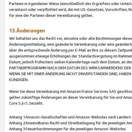
Parteien in irgendeiner Weise (einschließlich des Ergreifens oder Unt
veranlasst oder verpflichtet wird, die mit US-Gesetzen, Vorschriften,
für eine der Parteien dieser Vereinbarung gelten.
13.Änderungen
Wir behalten uns das Recht vor, einzelne oder alle Bestimmungen diese
Änderungsmitteilung, eine geänderte Vereinbarung oder eine geänderte 
über die entsprechende Änderung per E-Mail an Ihre zu diesem Zeitpun
ausgenommen etwaige Erhöhungen der Standardvergütung im Rahmen
Datum, jedoch frühestens sieben Kalendertage nach dem Datum, an de
PARTNERPROGRAMM NACH DEM DATUM DES WIRKSAMWERDENS DER Ä
WENN SIE MIT EINER ÄNDERUNG NICHT EINVERSTANDEN SIND, HABEN S
KÜNDIGEN.
Wenn Sie diese Vereinbarung mit Amazon France Services SAS geschlo
gelten zukünftige Änderungen an dieser Vereinbarung für Sie und Ama
Core S.à r.l. bezieht.
Anhang 1Amazon-Gesellschaften und Amazon-Websites nach Ländern
Anhang 2Anwendbares Recht und Streitbeilegung für die jeweiligen 
Anhang 3Steuerbestimmungen für die jeweiligen Amazon-Websites