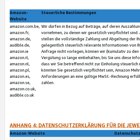
Amazon-
Steuerliche Bestimmungen
Website
amazon.com.be,
Wir dürfen in Bezug auf Beträge, auf deren Auszahlun
amazon.fr,
vornehmen, zu denen wir gesetzlich verpflichtet sind
amazon.de,
stellen die vollständige Zahlung und Abgeltung der 
audible.de,
gelegentlich steuerlich relevante Informationen von I
amazon.ie
Anfrage nicht vorlegen, können wir (kumulativ zu de
amazon.it,
Vergütung so lange einbehalten, bis Sie uns diese Inf
amazon.nl,
dass wir Sie betreffend nicht zur Einholung steuerlich 
amazon.pl,
könnten Sie gesetzlich verpflichtet sein, Amazon Meh
amazon.es,
Anforderungen an eine gültige MwSt.-Rechnung erfüllt
amazon.se,
zahlen.
amazon.co.uk,
audible.co.uk
ANHANG 4: DATENSCHUTZERKLÄRUNG FÜR DIE JEWE
Amazon-Website
Datenschutz