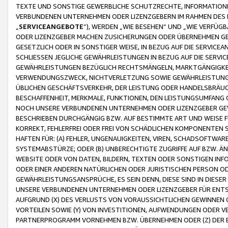
TEXTE UND SONSTIGE GEWERBLICHE SCHUTZRECHTE, INFORMATIONE
VERBUNDENEN UNTERNEHMEN ODER LIZENZGEBERN IM RAHMEN DES
„
SERVICEANGEBOTE
“), WERDEN „WIE BESEHEN“ UND „WIE VERFÜ
ODER LIZENZGEBER MACHEN ZUSICHERUNGEN ODER ÜBERNEHMEN GEW
GESETZLICH ODER IN SONSTIGER WEISE, IN BEZUG AUF DIE SERVI
SCHLIESSEN JEGLICHE GEWÄHRLEISTUNGEN IN BEZUG AUF DIE SERVI
GEWÄHRLEISTUNGEN BEZÜGLICH RECHTSMÄNGELN, MARKTGÄNGIGKEIT
VERWENDUNGSZWECK, NICHTVERLETZUNG SOWIE GEWÄHRLEISTUNGEN 
ÜBLICHEN GESCHÄFTSVERKEHR, DER LEISTUNG ODER HANDELSBRÄUCH
BESCHAFFENHEIT, MERKMALE, FUNKTIONEN, DEN LEISTUNGSUMFANG 
NOCH UNSERE VERBUNDENEN UNTERNEHMEN ODER LIZENZGEBER GEWÄ
BESCHRIEBEN DURCHGÄNGIG BZW. AUF BESTIMMTE ART UND WEISE
KORREKT, FEHLERFREI ODER FREI VON SCHÄDLICHEN KOMPONENTEN
HAFTEN FÜR: (A) FEHLER, UNGENAUIGKEITEN, VIREN, SCHADSOFTW
SYSTEMABSTÜRZE; ODER (B) UNBERECHTIGTE ZUGRIFFE AUF BZW. 
WEBSITE ODER VON DATEN, BILDERN, TEXTEN ODER SONSTIGEN INF
ODER EINER ANDEREN NATÜRLICHEN ODER JURISTISCHEN PERSON OD
GEWÄHRLEISTUNGSANSPRÜCHE, ES SEIN DENN, DIESE SIND IN DIES
UNSERE VERBUNDENEN UNTERNEHMEN ODER LIZENZGEBER FÜR EN
AUFGRUND (X) DES VERLUSTS VON VORAUSSICHTLICHEN GEWINNEN
VORTEILEN SOWIE (Y) VON INVESTITIONEN, AUFWENDUNGEN ODER VE
PARTNERPROGRAMM VORNEHMEN BZW. ÜBERNEHMEN ODER (Z) DER 