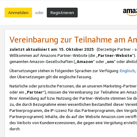
Anmelden
Registrieren
oder
Vereinbarung zur Teilnahme am 
zuletzt aktualisiert am
:
15. Oktober 2025
(Derzeitige Partner - 
Willkommen auf Amazons Partner-Website (die „
Partner-Website
“)
genannten Amazon-Gesellschaften („
Amazon
“ oder „
uns
“ oder ähnli
Übersetzungen stehen in folgenden Sprachen zur Verfügung :
Englisch
,
den Übersetzungen gilt die englische Fassung.
Natürliche oder juristische Personen, die an unserem Marketing-Partn
oder ein „
Partner
“), müssen die Vereinbarung zur Teilnahme am Ama
Ihrer Anmeldung auf bzw. Nutzung der Partner-Website stimmen Sie die
zu, die durch Bezugnahme einen wesentlichen Bestandteil dieser Verei
Partnerprogramm, die IP-Lizenz für das Partnerprogramm, den Vergütu
Partnerprogramm). Inhalte, die du auf der Website Amazon.com veröffe
des Verbots von Kundenrezensionen, die gegen eine Vergütung erstellt, 
durch.