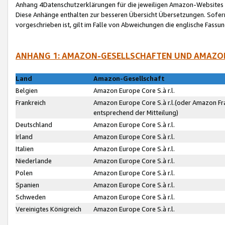
Anhang 4Datenschutzerklärungen für die jeweiligen Amazon-Websites
Diese Anhänge enthalten zur besseren Übersicht Übersetzungen. Sofe
vorgeschrieben ist, gilt im Falle von Abweichungen die englische Fass
ANHANG 1: AMAZON-GESELLSCHAFTEN UND AMAZO
Land
Amazon-Gesellschaft
Belgien
Amazon Europe Core S.à r.l.
Frankreich
Amazon Europe Core S.à r.l.(oder Amazon Fr
entsprechend der Mitteilung)
Deutschland
Amazon Europe Core S.à r.l.
Irland
Amazon Europe Core S.à r.l.
Italien
Amazon Europe Core S.à r.l.
Niederlande
Amazon Europe Core S.à r.l.
Polen
Amazon Europe Core S.à r.l.
Spanien
Amazon Europe Core S.à r.l.
Schweden
Amazon Europe Core S.à r.l.
Vereinigtes Königreich
Amazon Europe Core S.à r.l.