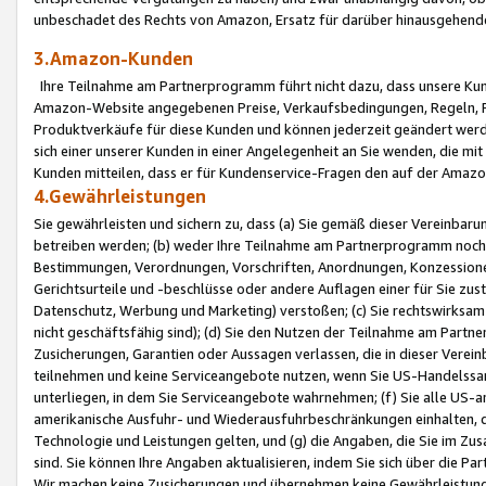
unbeschadet des Rechts von Amazon, Ersatz für darüber hinausgehen
3.Amazon-Kunden
Ihre Teilnahme am Partnerprogramm führt nicht dazu, dass unsere Kun
Amazon-Website angegebenen Preise, Verkaufsbedingungen, Regeln, Ri
Produktverkäufe für diese Kunden und können jederzeit geändert werde
sich einer unserer Kunden in einer Angelegenheit an Sie wenden, die 
Kunden mitteilen, dass er für Kundenservice-Fragen den auf der Ama
4.Gewährleistungen
Sie gewährleisten und sichern zu, dass (a) Sie gemäß dieser Vereinba
betreiben werden; (b) weder Ihre Teilnahme am Partnerprogramm noch d
Bestimmungen, Verordnungen, Vorschriften, Anordnungen, Konzessionen,
Gerichtsurteile und -beschlüsse oder andere Auflagen einer für Sie zu
Datenschutz, Werbung und Marketing) verstoßen; (c) Sie rechtswirksam 
nicht geschäftsfähig sind); (d) Sie den Nutzen der Teilnahme am Partne
Zusicherungen, Garantien oder Aussagen verlassen, die in dieser Verein
teilnehmen und keine Serviceangebote nutzen, wenn Sie US-Handelssa
unterliegen, in dem Sie Serviceangebote wahrnehmen; (f) Sie alle US
amerikanische Ausfuhr- und Wiederausfuhrbeschränkungen einhalten, 
Technologie und Leistungen gelten, und (g) die Angaben, die Sie im 
sind. Sie können Ihre Angaben aktualisieren, indem Sie sich über die 
Wir machen keine Zusicherungen und übernehmen keine Gewährleistun