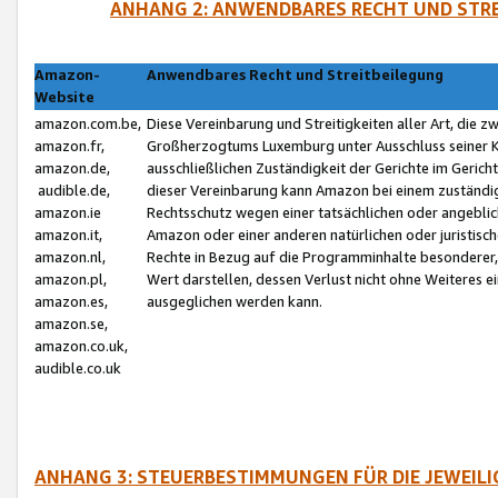
ANHANG 2: ANWENDBARES RECHT UND STRE
Amazon-
Anwendbares Recht und Streitbeilegung
Website
amazon.com.be,
Diese Vereinbarung und Streitigkeiten aller Art, die 
amazon.fr,
Großherzogtums Luxemburg unter Ausschluss seiner Kol
amazon.de,
ausschließlichen Zuständigkeit der Gerichte im Geri
audible.de,
dieser Vereinbarung kann Amazon bei einem zuständig
amazon.ie
Rechtsschutz wegen einer tatsächlichen oder angebli
amazon.it,
Amazon oder einer anderen natürlichen oder juristisc
amazon.nl,
Rechte in Bezug auf die Programminhalte besonderer,
amazon.pl,
Wert darstellen, dessen Verlust nicht ohne Weiteres e
amazon.es,
ausgeglichen werden kann.
amazon.se,
amazon.co.uk,
audible.co.uk
ANHANG 3: STEUERBESTIMMUNGEN FÜR DIE JEWEIL