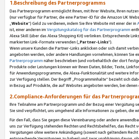
1.Beschreibung des Partnerprogramms
Das Partnerprogramm ermöglicht Ihnen, mit Ihrer Website, Ihren nutzer
(nur verfügbar für Partner, die eine Partner-ID für die Amazon UK We
„
Website
“) Geld zu verdienen, indem Sie Ihre Website mit einer der in
ist, einer anderen im
Vergütungskatalog für das Partnerprogramm
enth
Alexa Skill (über das Alexa Shopping Kit) verlinken. Entsprechende Lin
markierten Link-Formate verwenden („
Partner-Links
“).
Wenn unsere Kunden die Partner-Links anklicken oder sich damit verbi
angeboten werden, oder andere Handlungen vornehmen, können Sie eine
Partnerprogramm
näher beschrieben (und vorbehaltlich der dort festg
Produkte oder Leistungen können wir Ihnen Daten, Bilder, Texte, Linkfo
für Anwendungsprogramme, die Alexa-Funktionalität und weitere Inf
zur Verfügung stellen. Der Begriff „Programminhalte“ bezieht sich dabe
in Bezug auf Produkte, die auf Websites angeboten werden, bei denen 
2.Compliance-Anforderungen für das Partnerprog
Ihre Teilnahme am Partnerprogramm und der Bezug einer Vergütung setz
Sie sind verpflichtet, uns umgehend alle Informationen zu geben, die w
Für den Fall, dass Sie gegen diese Vereinbarung oder andere anwendba
uns zur Verfügung stehenden Rechten und Rechtsbehelfen, das Recht vo
Vergütungen ohne weitere Ankündigung (soweit nach geltendem Recht z
entsprechende Vergütungen zu haben) und zwar unabhängig davon, ob 