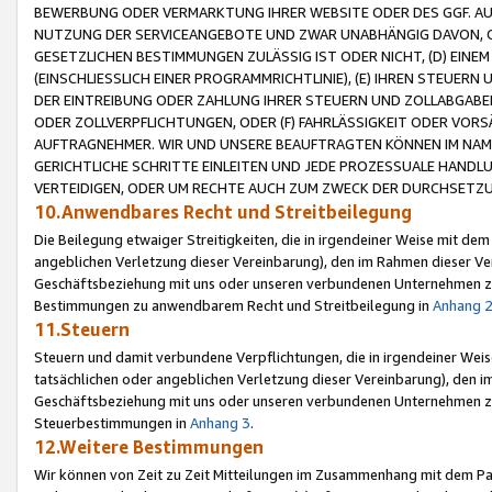
BEWERBUNG ODER VERMARKTUNG IHRER WEBSITE ODER DES GGF. AUF 
NUTZUNG DER SERVICEANGEBOTE UND ZWAR UNABHÄNGIG DAVON, O
GESETZLICHEN BESTIMMUNGEN ZULÄSSIG IST ODER NICHT, (D) EINE
(EINSCHLIESSLICH EINER PROGRAMMRICHTLINIE), (E) IHREN STEUER
DER EINTREIBUNG ODER ZAHLUNG IHRER STEUERN UND ZOLLABGAB
ODER ZOLLVERPFLICHTUNGEN, ODER (F) FAHRLÄSSIGKEIT ODER VORS
AUFTRAGNEHMER. WIR UND UNSERE BEAUFTRAGTEN KÖNNEN IM NAME
GERICHTLICHE SCHRITTE EINLEITEN UND JEDE PROZESSUALE HAND
VERTEIDIGEN, ODER UM RECHTE AUCH ZUM ZWECK DER DURCHSETZU
10.Anwendbares Recht und Streitbeilegung
Die Beilegung etwaiger Streitigkeiten, die in irgendeiner Weise mit de
angeblichen Verletzung dieser Vereinbarung), den im Rahmen dieser Ve
Geschäftsbeziehung mit uns oder unseren verbundenen Unternehmen zu
Bestimmungen zu anwendbarem Recht und Streitbeilegung in
Anhang 
11.Steuern
Steuern und damit verbundene Verpflichtungen, die in irgendeiner Wei
tatsächlichen oder angeblichen Verletzung dieser Vereinbarung), den 
Geschäftsbeziehung mit uns oder unseren verbundenen Unternehmen z
Steuerbestimmungen in
Anhang 3
.
12.Weitere Bestimmungen
Wir können von Zeit zu Zeit Mitteilungen im Zusammenhang mit dem Par