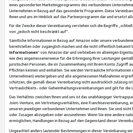
eines gesonderten Marketingprogramms des verbundenen Unternehmens
Unternehmen in Bezug auf das gesonderte Programm. Diese Vereinbarung
Ihnen und uns im Hinblick auf das Partnerprogramm dar und ersetzt al
Für die Zwecke dieser Vereinbarung verstehen sich die Begriffe „schließ
von „jedoch nicht beschränkt auf“.
Sämtliche Informationen in Bezug auf Amazon oder unsere verbunde
bereitstellen oder zugänglich machen und die nicht öffentlich bekannt bz
Informationen
“ von Amazon dar und verbleiben im alleinigen Eigent
wie dies angemessenerweise für die Erbringung Ihrer Leistungen gemäß d
juristischen Personen, die im Zusammenhang mit Ihrem Konto Zugriff au
Pflichten kennen und einhalten. Sie werden Vertrauliche Informationen 
Unternehmen) weitergeben und alle angemessenen Maßnahmen ergreifen
schützen, die gemäß dieser Vereinbarung nicht ausdrücklich zulässig is
Vertraulichkeits- oder Geheimhaltungsvereinbarungen und gilt für die
Das Verhältnis zwischen Ihnen und uns ist das unabhängiger Vertragspa
Joint-Venture, ein Vertretungsverhältnis, eine Franchisevereinbarung, 
unseren jeweiligen verbundenen Unternehmen und Ihnen. Sie sind ni
oder Zusagen abzugeben oder anzunehmen. Wenn Sie eine andere natürli
ermöglichen, Handlungen in Bezug auf den Gegenstand dieser Vereinbar
Ungeachtet anders lautender Bestimmungen in dieser Vereinbarung wird