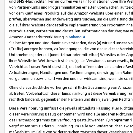
und SMS-Nachrichten. Ferner dürfen wir (a) Informationen über Ihre We
von Partner-Links und Programminhalten erhalten überwachen, aufzei
vor dem Kauf eines Produkts auf der Amazon-Website über einen auf Ih
prüfen, überwachen und anderweitig untersuchen, um die Einhaltung dies
die auf Ihrer Website dargestellte Implementierung von Programminhalt
reproduzieren, verbreiten und darstellen. Informationen darüber, wie w
Amazon-Datenschutzerklärung in
Anhang 4
.
Sie bestätigen und sind damit einverstanden, dass (a) wir und unsere 
(Traffic) anregen können, zu Bedingungen, die von den in dieser Vere
Unternehmen jederzeit (unmittelbar oder mittelbar) Websites oder Appl
Ihrer Website im Wettbewerb stehen, (c) ein Versäumnis unsererseits, I
Verzicht auf unser Recht darstellt, die betroffene oder eine andere B
Aktualisierungen, Handlungen und Zustimmungen, die wir ggf. im Rahme
vorgenommen bzw. erteilt werden und nur wirksam sind, wenn sie schri
Ohne die ausdrückliche vorherige schriftliche Zustimmung von Amazon
abtreten. Vorbehaltlich dieser Einschränkung ist diese Vereinbarung f
rechtlich bindend, gegenüber den Parteien und ihren jeweiligen Rech
Diese Vereinbarung umfasst die jeweils aktuellste Fassung aller Richtli
dieser Vereinbarung Bezug genommen wird und alle anderen Richtlinie
des Partnerprogramms zur Verfügung gestellt werden („
Programmric
verpflichten sich zu deren Einhaltung. Im Falle von Widersprüchen zwi
maßgeblich. Im Falle von Widersprüchen zwischen dieser Vereinbarun