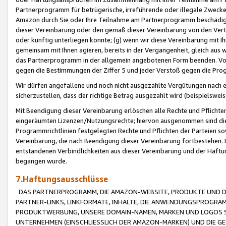
Partnerprogramm für betrügerische, irreführende oder illegale Zwecke
Amazon durch Sie oder Ihre Teilnahme am Partnerprogramm beschädig
dieser Vereinbarung oder den gemäß dieser Vereinbarung von den Vertr
oder künftig unterliegen könnte; (g) wenn wir diese Vereinbarung mit I
gemeinsam mit Ihnen agieren, bereits in der Vergangenheit, gleich aus
das Partnerprogramm in der allgemein angebotenen Form beenden. Vors
gegen die Bestimmungen der Ziffer 5 und jeder Verstoß gegen die Prog
Wir dürfen angefallene und noch nicht ausgezahlte Vergütungen nach 
sicherzustellen, dass der richtige Betrag ausgezahlt wird (beispielsw
Mit Beendigung dieser Vereinbarung erlöschen alle Rechte und Pflichte
eingeräumten Lizenzen/Nutzungsrechte; hiervon ausgenommen sind die in 
Programmrichtlinien festgelegten Rechte und Pflichten der Parteien sow
Vereinbarung, die nach Beendigung dieser Vereinbarung fortbestehen. D
entstandenen Verbindlichkeiten aus dieser Vereinbarung und der Haft
begangen wurde.
7.Haftungsausschlüsse
DAS PARTNERPROGRAMM, DIE AMAZON-WEBSITE, PRODUKTE UND DI
PARTNER-LINKS, LINKFORMATE, INHALTE, DIE ANWENDUNGSPROGR
PRODUKTWERBUNG, UNSERE DOMAIN-NAMEN, MARKEN UND LOGOS S
UNTERNEHMEN (EINSCHLIESSLICH DER AMAZON-MARKEN) UND DIE GE