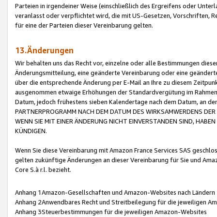
Parteien in irgendeiner Weise (einschließlich des Ergreifens oder Unt
veranlasst oder verpflichtet wird, die mit US-Gesetzen, Vorschriften,
für eine der Parteien dieser Vereinbarung gelten.
13.Änderungen
Wir behalten uns das Recht vor, einzelne oder alle Bestimmungen diese
Änderungsmitteilung, eine geänderte Vereinbarung oder eine geänderte 
über die entsprechende Änderung per E-Mail an Ihre zu diesem Zeitpun
ausgenommen etwaige Erhöhungen der Standardvergütung im Rahmen
Datum, jedoch frühestens sieben Kalendertage nach dem Datum, an de
PARTNERPROGRAMM NACH DEM DATUM DES WIRKSAMWERDENS DER Ä
WENN SIE MIT EINER ÄNDERUNG NICHT EINVERSTANDEN SIND, HABEN S
KÜNDIGEN.
Wenn Sie diese Vereinbarung mit Amazon France Services SAS geschlo
gelten zukünftige Änderungen an dieser Vereinbarung für Sie und Ama
Core S.à r.l. bezieht.
Anhang 1Amazon-Gesellschaften und Amazon-Websites nach Ländern
Anhang 2Anwendbares Recht und Streitbeilegung für die jeweiligen 
Anhang 3Steuerbestimmungen für die jeweiligen Amazon-Websites