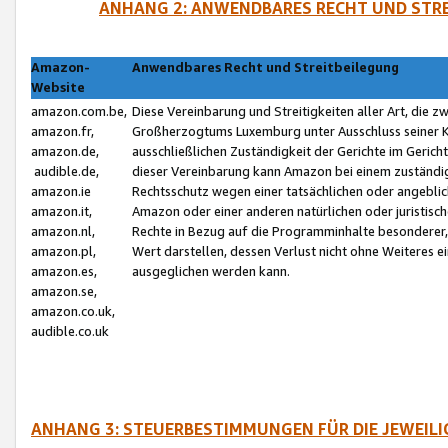
ANHANG 2: ANWENDBARES RECHT UND STRE
Amazon-
Anwendbares Recht und Streitbeilegung
Website
amazon.com.be,
Diese Vereinbarung und Streitigkeiten aller Art, die 
amazon.fr,
Großherzogtums Luxemburg unter Ausschluss seiner Kol
amazon.de,
ausschließlichen Zuständigkeit der Gerichte im Geri
audible.de,
dieser Vereinbarung kann Amazon bei einem zuständig
amazon.ie
Rechtsschutz wegen einer tatsächlichen oder angebli
amazon.it,
Amazon oder einer anderen natürlichen oder juristisc
amazon.nl,
Rechte in Bezug auf die Programminhalte besonderer,
amazon.pl,
Wert darstellen, dessen Verlust nicht ohne Weiteres e
amazon.es,
ausgeglichen werden kann.
amazon.se,
amazon.co.uk,
audible.co.uk
ANHANG 3: STEUERBESTIMMUNGEN FÜR DIE JEWEIL