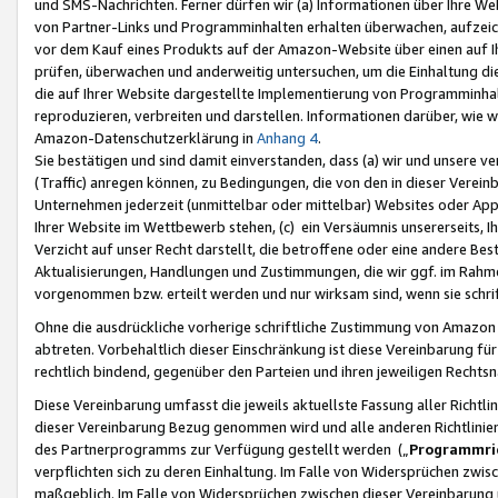
und SMS-Nachrichten. Ferner dürfen wir (a) Informationen über Ihre We
von Partner-Links und Programminhalten erhalten überwachen, aufzei
vor dem Kauf eines Produkts auf der Amazon-Website über einen auf Ih
prüfen, überwachen und anderweitig untersuchen, um die Einhaltung dies
die auf Ihrer Website dargestellte Implementierung von Programminhalt
reproduzieren, verbreiten und darstellen. Informationen darüber, wie w
Amazon-Datenschutzerklärung in
Anhang 4
.
Sie bestätigen und sind damit einverstanden, dass (a) wir und unsere 
(Traffic) anregen können, zu Bedingungen, die von den in dieser Vere
Unternehmen jederzeit (unmittelbar oder mittelbar) Websites oder Appl
Ihrer Website im Wettbewerb stehen, (c) ein Versäumnis unsererseits, I
Verzicht auf unser Recht darstellt, die betroffene oder eine andere B
Aktualisierungen, Handlungen und Zustimmungen, die wir ggf. im Rahme
vorgenommen bzw. erteilt werden und nur wirksam sind, wenn sie schri
Ohne die ausdrückliche vorherige schriftliche Zustimmung von Amazon
abtreten. Vorbehaltlich dieser Einschränkung ist diese Vereinbarung f
rechtlich bindend, gegenüber den Parteien und ihren jeweiligen Rech
Diese Vereinbarung umfasst die jeweils aktuellste Fassung aller Richtli
dieser Vereinbarung Bezug genommen wird und alle anderen Richtlinie
des Partnerprogramms zur Verfügung gestellt werden („
Programmric
verpflichten sich zu deren Einhaltung. Im Falle von Widersprüchen zwi
maßgeblich. Im Falle von Widersprüchen zwischen dieser Vereinbarun