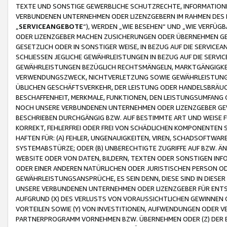
TEXTE UND SONSTIGE GEWERBLICHE SCHUTZRECHTE, INFORMATIONE
VERBUNDENEN UNTERNEHMEN ODER LIZENZGEBERN IM RAHMEN DES
„
SERVICEANGEBOTE
“), WERDEN „WIE BESEHEN“ UND „WIE VERFÜ
ODER LIZENZGEBER MACHEN ZUSICHERUNGEN ODER ÜBERNEHMEN GEW
GESETZLICH ODER IN SONSTIGER WEISE, IN BEZUG AUF DIE SERVI
SCHLIESSEN JEGLICHE GEWÄHRLEISTUNGEN IN BEZUG AUF DIE SERVI
GEWÄHRLEISTUNGEN BEZÜGLICH RECHTSMÄNGELN, MARKTGÄNGIGKEIT
VERWENDUNGSZWECK, NICHTVERLETZUNG SOWIE GEWÄHRLEISTUNGEN 
ÜBLICHEN GESCHÄFTSVERKEHR, DER LEISTUNG ODER HANDELSBRÄUCH
BESCHAFFENHEIT, MERKMALE, FUNKTIONEN, DEN LEISTUNGSUMFANG 
NOCH UNSERE VERBUNDENEN UNTERNEHMEN ODER LIZENZGEBER GEWÄ
BESCHRIEBEN DURCHGÄNGIG BZW. AUF BESTIMMTE ART UND WEISE
KORREKT, FEHLERFREI ODER FREI VON SCHÄDLICHEN KOMPONENTEN
HAFTEN FÜR: (A) FEHLER, UNGENAUIGKEITEN, VIREN, SCHADSOFTW
SYSTEMABSTÜRZE; ODER (B) UNBERECHTIGTE ZUGRIFFE AUF BZW. 
WEBSITE ODER VON DATEN, BILDERN, TEXTEN ODER SONSTIGEN INF
ODER EINER ANDEREN NATÜRLICHEN ODER JURISTISCHEN PERSON OD
GEWÄHRLEISTUNGSANSPRÜCHE, ES SEIN DENN, DIESE SIND IN DIES
UNSERE VERBUNDENEN UNTERNEHMEN ODER LIZENZGEBER FÜR EN
AUFGRUND (X) DES VERLUSTS VON VORAUSSICHTLICHEN GEWINNEN
VORTEILEN SOWIE (Y) VON INVESTITIONEN, AUFWENDUNGEN ODER VE
PARTNERPROGRAMM VORNEHMEN BZW. ÜBERNEHMEN ODER (Z) DER 