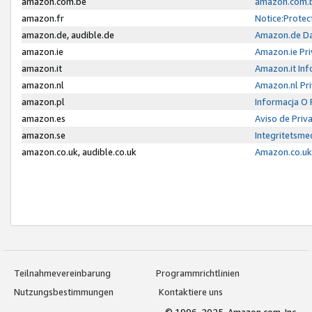
amazon.com.be
amazon.com.b
amazon.fr
Notice:Protec
amazon.de, audible.de
Amazon.de Da
amazon.ie
Amazon.ie Pri
amazon.it
Amazon.it Inf
amazon.nl
Amazon.nl Pri
amazon.pl
Informacja O
amazon.es
Aviso de Priv
amazon.se
Integritetsm
amazon.co.uk, audible.co.uk
Amazon.co.uk 
Teilnahmevereinbarung
Programmrichtlinien
Nutzungsbestimmungen
Kontaktiere uns