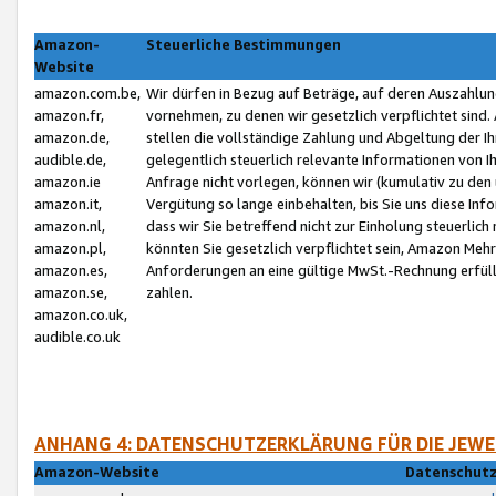
Amazon-
Steuerliche Bestimmungen
Website
amazon.com.be,
Wir dürfen in Bezug auf Beträge, auf deren Auszahlun
amazon.fr,
vornehmen, zu denen wir gesetzlich verpflichtet sind
amazon.de,
stellen die vollständige Zahlung und Abgeltung der 
audible.de,
gelegentlich steuerlich relevante Informationen von I
amazon.ie
Anfrage nicht vorlegen, können wir (kumulativ zu de
amazon.it,
Vergütung so lange einbehalten, bis Sie uns diese Inf
amazon.nl,
dass wir Sie betreffend nicht zur Einholung steuerlich 
amazon.pl,
könnten Sie gesetzlich verpflichtet sein, Amazon Meh
amazon.es,
Anforderungen an eine gültige MwSt.-Rechnung erfüllt
amazon.se,
zahlen.
amazon.co.uk,
audible.co.uk
ANHANG 4: DATENSCHUTZERKLÄRUNG FÜR DIE JEWE
Amazon-Website
Datenschutz