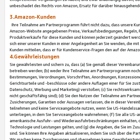
unbeschadet des Rechts von Amazon, Ersatz für darüber hinausgehen
3.Amazon-Kunden
Ihre Teilnahme am Partnerprogramm führt nicht dazu, dass unsere Kun
Amazon-Website angegebenen Preise, Verkaufsbedingungen, Regeln, Ri
Produktverkäufe für diese Kunden und können jederzeit geändert werde
sich einer unserer Kunden in einer Angelegenheit an Sie wenden, die 
Kunden mitteilen, dass er für Kundenservice-Fragen den auf der Ama
4.Gewährleistungen
Sie gewährleisten und sichern zu, dass (a) Sie gemäß dieser Vereinba
betreiben werden; (b) weder Ihre Teilnahme am Partnerprogramm noch d
Bestimmungen, Verordnungen, Vorschriften, Anordnungen, Konzessionen,
Gerichtsurteile und -beschlüsse oder andere Auflagen einer für Sie zu
Datenschutz, Werbung und Marketing) verstoßen; (c) Sie rechtswirksam 
nicht geschäftsfähig sind); (d) Sie den Nutzen der Teilnahme am Partne
Zusicherungen, Garantien oder Aussagen verlassen, die in dieser Verein
teilnehmen und keine Serviceangebote nutzen, wenn Sie US-Handelssa
unterliegen, in dem Sie Serviceangebote wahrnehmen; (f) Sie alle US
amerikanische Ausfuhr- und Wiederausfuhrbeschränkungen einhalten, 
Technologie und Leistungen gelten, und (g) die Angaben, die Sie im 
sind. Sie können Ihre Angaben aktualisieren, indem Sie sich über die 
Wir machen keine Zusicherungen und übernehmen keine Gewährleistun