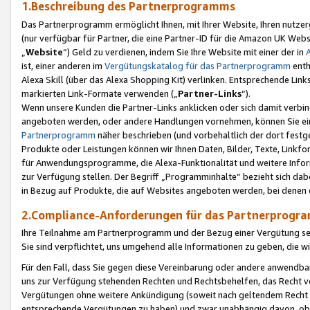
1.Beschreibung des Partnerprogramms
Das Partnerprogramm ermöglicht Ihnen, mit Ihrer Website, Ihren nutzer
(nur verfügbar für Partner, die eine Partner-ID für die Amazon UK We
„
Website
“) Geld zu verdienen, indem Sie Ihre Website mit einer der in
ist, einer anderen im
Vergütungskatalog für das Partnerprogramm
enth
Alexa Skill (über das Alexa Shopping Kit) verlinken. Entsprechende Lin
markierten Link-Formate verwenden („
Partner-Links
“).
Wenn unsere Kunden die Partner-Links anklicken oder sich damit verbi
angeboten werden, oder andere Handlungen vornehmen, können Sie eine
Partnerprogramm
näher beschrieben (und vorbehaltlich der dort festg
Produkte oder Leistungen können wir Ihnen Daten, Bilder, Texte, Linkfo
für Anwendungsprogramme, die Alexa-Funktionalität und weitere Inf
zur Verfügung stellen. Der Begriff „Programminhalte“ bezieht sich dabe
in Bezug auf Produkte, die auf Websites angeboten werden, bei denen 
2.Compliance-Anforderungen für das Partnerprog
Ihre Teilnahme am Partnerprogramm und der Bezug einer Vergütung setz
Sie sind verpflichtet, uns umgehend alle Informationen zu geben, die w
Für den Fall, dass Sie gegen diese Vereinbarung oder andere anwendba
uns zur Verfügung stehenden Rechten und Rechtsbehelfen, das Recht vo
Vergütungen ohne weitere Ankündigung (soweit nach geltendem Recht z
entsprechende Vergütungen zu haben) und zwar unabhängig davon, ob 