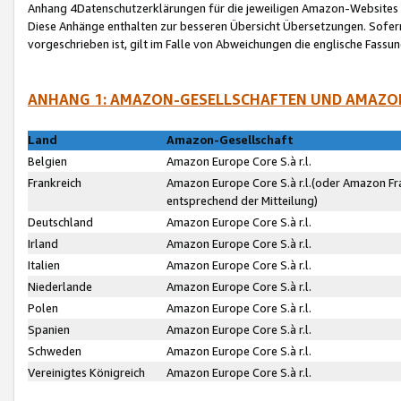
Anhang 4Datenschutzerklärungen für die jeweiligen Amazon-Websites
Diese Anhänge enthalten zur besseren Übersicht Übersetzungen. Sofe
vorgeschrieben ist, gilt im Falle von Abweichungen die englische Fass
ANHANG 1: AMAZON-GESELLSCHAFTEN UND AMAZO
Land
Amazon-Gesellschaft
Belgien
Amazon Europe Core S.à r.l.
Frankreich
Amazon Europe Core S.à r.l.(oder Amazon Fr
entsprechend der Mitteilung)
Deutschland
Amazon Europe Core S.à r.l.
Irland
Amazon Europe Core S.à r.l.
Italien
Amazon Europe Core S.à r.l.
Niederlande
Amazon Europe Core S.à r.l.
Polen
Amazon Europe Core S.à r.l.
Spanien
Amazon Europe Core S.à r.l.
Schweden
Amazon Europe Core S.à r.l.
Vereinigtes Königreich
Amazon Europe Core S.à r.l.