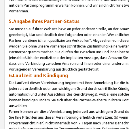
mit dem Partnerprogramm erwarten können, und wir sind nicht für etwa
vornehmen.
5.Angabe Ihres Partner-Status
Sie müssen auf Ihrer Website bzw. an jeder anderen Stelle, an der Am
genehmigt, klar und deutlich den folgenden oder einen im Wesentlichen
Partner verdiene ich an qualifizierten Verkäufen“. Abgesehen von die
werden Sie ohne unsere vorherige schriftliche Zustimmung keine weite
Partnerprogramm machen. Sie dürfen die zwischen uns und Ihnen best
(einschließlich der expliziten oder impliziten Aussage, dass Amazon Si
dass eine Verbindung zwischen Amazon und Ihnen oder einer anderen natü
vorliegenden Vereinbarung ausdrücklich gestattet ist.
6.Laufzeit und Kündigung
Die Laufzeit dieser Vereinbarung beginnt mit Ihrer Anmeldung für die 
jederzeit ordentlich oder aus wichtigem Grund durch schriftliche Kündi
automatisch und unter Ausschluss des Gerichtswegs), wobei eine solch
können kündigen, indem Sie sich über die Partner-Website in Ihrem Ko
auswählen.
Ferner können wir diese Vereinbarung jederzeit aus wichtigem Grund dur
Sie Ihre Pflichten aus dieser Vereinbarung erheblich verletzen; (b) wen
Programmrichtlinien) nicht innerhalb von 7 Tagen nach unserer Benachr
oder Haftungsansprüchen im Zusammenhang mit Ihrer Teilnahme am Pa