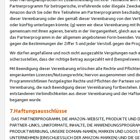
Partnerprogramm für betrügerische, irreführende oder illegale Zwecke
Amazon durch Sie oder Ihre Teilnahme am Partnerprogramm beschädig
dieser Vereinbarung oder den gemäß dieser Vereinbarung von den Vertr
oder künftig unterliegen könnte; (g) wenn wir diese Vereinbarung mit I
gemeinsam mit Ihnen agieren, bereits in der Vergangenheit, gleich aus
das Partnerprogramm in der allgemein angebotenen Form beenden. Vors
gegen die Bestimmungen der Ziffer 5 und jeder Verstoß gegen die Prog
Wir dürfen angefallene und noch nicht ausgezahlte Vergütungen nach 
sicherzustellen, dass der richtige Betrag ausgezahlt wird (beispielsw
Mit Beendigung dieser Vereinbarung erlöschen alle Rechte und Pflichte
eingeräumten Lizenzen/Nutzungsrechte; hiervon ausgenommen sind die in 
Programmrichtlinien festgelegten Rechte und Pflichten der Parteien sow
Vereinbarung, die nach Beendigung dieser Vereinbarung fortbestehen. D
entstandenen Verbindlichkeiten aus dieser Vereinbarung und der Haft
begangen wurde.
7.Haftungsausschlüsse
DAS PARTNERPROGRAMM, DIE AMAZON-WEBSITE, PRODUKTE UND DI
PARTNER-LINKS, LINKFORMATE, INHALTE, DIE ANWENDUNGSPROGR
PRODUKTWERBUNG, UNSERE DOMAIN-NAMEN, MARKEN UND LOGOS S
UNTERNEHMEN (EINSCHLIESSLICH DER AMAZON-MARKEN) UND DIE GE