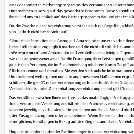
eines gesonderten Marketingprogramms des verbundenen Unternehmens
Unternehmen in Bezug auf das gesonderte Programm. Diese Vereinbarung
Ihnen und uns im Hinblick auf das Partnerprogramm dar und ersetzt al
Für die Zwecke dieser Vereinbarung verstehen sich die Begriffe „schließ
von „jedoch nicht beschränkt auf“.
Sämtliche Informationen in Bezug auf Amazon oder unsere verbunde
bereitstellen oder zugänglich machen und die nicht öffentlich bekannt bz
Informationen
“ von Amazon dar und verbleiben im alleinigen Eigent
wie dies angemessenerweise für die Erbringung Ihrer Leistungen gemäß d
juristischen Personen, die im Zusammenhang mit Ihrem Konto Zugriff au
Pflichten kennen und einhalten. Sie werden Vertrauliche Informationen 
Unternehmen) weitergeben und alle angemessenen Maßnahmen ergreifen
schützen, die gemäß dieser Vereinbarung nicht ausdrücklich zulässig is
Vertraulichkeits- oder Geheimhaltungsvereinbarungen und gilt für die
Das Verhältnis zwischen Ihnen und uns ist das unabhängiger Vertragspa
Joint-Venture, ein Vertretungsverhältnis, eine Franchisevereinbarung, 
unseren jeweiligen verbundenen Unternehmen und Ihnen. Sie sind ni
oder Zusagen abzugeben oder anzunehmen. Wenn Sie eine andere natürli
ermöglichen, Handlungen in Bezug auf den Gegenstand dieser Vereinbar
Ungeachtet anders lautender Bestimmungen in dieser Vereinbarung wird