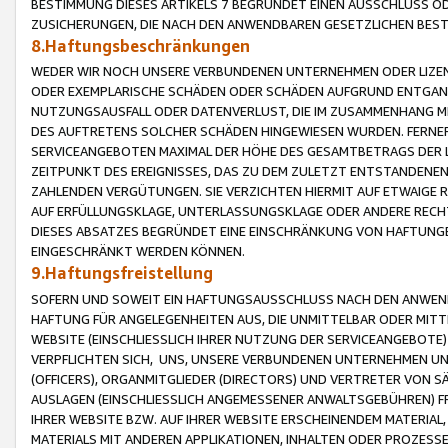
BESTIMMUNG DIESES ARTIKELS 7 BEGRÜNDET EINEN AUSSCHLUSS 
ZUSICHERUNGEN, DIE NACH DEN ANWENDBAREN GESETZLICHEN BE
8.Haftungsbeschränkungen
WEDER WIR NOCH UNSERE VERBUNDENEN UNTERNEHMEN ODER LIZEN
ODER EXEMPLARISCHE SCHÄDEN ODER SCHÄDEN AUFGRUND ENTGANG
NUTZUNGSAUSFALL ODER DATENVERLUST, DIE IM ZUSAMMENHANG MI
DES AUFTRETENS SOLCHER SCHÄDEN HINGEWIESEN WURDEN. FERN
SERVICEANGEBOTEN MAXIMAL DER HÖHE DES GESAMTBETRAGS DER 
ZEITPUNKT DES EREIGNISSES, DAS ZU DEM ZULETZT ENTSTANDENE
ZAHLENDEN VERGÜTUNGEN. SIE VERZICHTEN HIERMIT AUF ETWAIGE 
AUF ERFÜLLUNGSKLAGE, UNTERLASSUNGSKLAGE ODER ANDERE RECHT
DIESES ABSATZES BEGRÜNDET EINE EINSCHRÄNKUNG VON HAFTUNG
EINGESCHRÄNKT WERDEN KÖNNEN.
9.Haftungsfreistellung
SOFERN UND SOWEIT EIN HAFTUNGSAUSSCHLUSS NACH DEN ANWENDB
HAFTUNG FÜR ANGELEGENHEITEN AUS, DIE UNMITTELBAR ODER MITT
WEBSITE (EINSCHLIESSLICH IHRER NUTZUNG DER SERVICEANGEBOTE)
VERPFLICHTEN SICH, UNS, UNSERE VERBUNDENEN UNTERNEHMEN UN
(OFFICERS), ORGANMITGLIEDER (DIRECTORS) UND VERTRETER VON 
AUSLAGEN (EINSCHLIESSLICH ANGEMESSENER ANWALTSGEBÜHREN) FR
IHRER WEBSITE BZW. AUF IHRER WEBSITE ERSCHEINENDEM MATERIAL
MATERIALS MIT ANDEREN APPLIKATIONEN, INHALTEN ODER PROZESSE