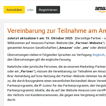
Anmelden
Registrieren
oder
Vereinbarung zur Teilnahme am 
zuletzt aktualisiert am
:
15. Oktober 2025
(Derzeitige Partner - 
Willkommen auf Amazons Partner-Website (die „
Partner-Website
“)
genannten Amazon-Gesellschaften („
Amazon
“ oder „
uns
“ oder ähnli
Übersetzungen stehen in folgenden Sprachen zur Verfügung :
Englisch
,
den Übersetzungen gilt die englische Fassung.
Natürliche oder juristische Personen, die an unserem Marketing-Partn
oder ein „
Partner
“), müssen die Vereinbarung zur Teilnahme am Ama
Ihrer Anmeldung auf bzw. Nutzung der Partner-Website stimmen Sie die
zu, die durch Bezugnahme einen wesentlichen Bestandteil dieser Verei
Partnerprogramm, die IP-Lizenz für das Partnerprogramm, den Vergütu
Partnerprogramm). Inhalte, die du auf der Website Amazon.com veröffe
des Verbots von Kundenrezensionen, die gegen eine Vergütung erstellt, 
durch.