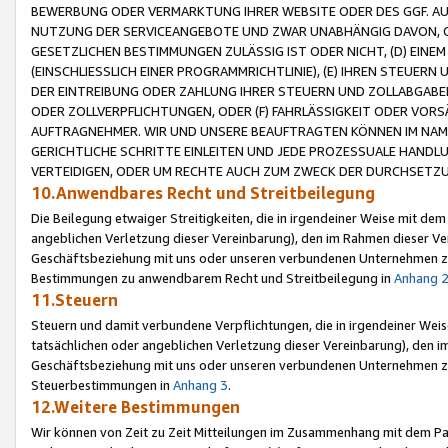
BEWERBUNG ODER VERMARKTUNG IHRER WEBSITE ODER DES GGF. AUF 
NUTZUNG DER SERVICEANGEBOTE UND ZWAR UNABHÄNGIG DAVON, O
GESETZLICHEN BESTIMMUNGEN ZULÄSSIG IST ODER NICHT, (D) EINE
(EINSCHLIESSLICH EINER PROGRAMMRICHTLINIE), (E) IHREN STEUER
DER EINTREIBUNG ODER ZAHLUNG IHRER STEUERN UND ZOLLABGAB
ODER ZOLLVERPFLICHTUNGEN, ODER (F) FAHRLÄSSIGKEIT ODER VORS
AUFTRAGNEHMER. WIR UND UNSERE BEAUFTRAGTEN KÖNNEN IM NAME
GERICHTLICHE SCHRITTE EINLEITEN UND JEDE PROZESSUALE HAND
VERTEIDIGEN, ODER UM RECHTE AUCH ZUM ZWECK DER DURCHSETZU
10.Anwendbares Recht und Streitbeilegung
Die Beilegung etwaiger Streitigkeiten, die in irgendeiner Weise mit de
angeblichen Verletzung dieser Vereinbarung), den im Rahmen dieser Ve
Geschäftsbeziehung mit uns oder unseren verbundenen Unternehmen zu
Bestimmungen zu anwendbarem Recht und Streitbeilegung in
Anhang 
11.Steuern
Steuern und damit verbundene Verpflichtungen, die in irgendeiner Wei
tatsächlichen oder angeblichen Verletzung dieser Vereinbarung), den 
Geschäftsbeziehung mit uns oder unseren verbundenen Unternehmen z
Steuerbestimmungen in
Anhang 3
.
12.Weitere Bestimmungen
Wir können von Zeit zu Zeit Mitteilungen im Zusammenhang mit dem Par