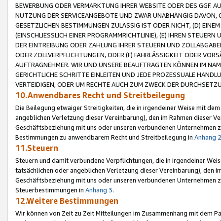
BEWERBUNG ODER VERMARKTUNG IHRER WEBSITE ODER DES GGF. AUF 
NUTZUNG DER SERVICEANGEBOTE UND ZWAR UNABHÄNGIG DAVON, O
GESETZLICHEN BESTIMMUNGEN ZULÄSSIG IST ODER NICHT, (D) EINE
(EINSCHLIESSLICH EINER PROGRAMMRICHTLINIE), (E) IHREN STEUER
DER EINTREIBUNG ODER ZAHLUNG IHRER STEUERN UND ZOLLABGAB
ODER ZOLLVERPFLICHTUNGEN, ODER (F) FAHRLÄSSIGKEIT ODER VORS
AUFTRAGNEHMER. WIR UND UNSERE BEAUFTRAGTEN KÖNNEN IM NAME
GERICHTLICHE SCHRITTE EINLEITEN UND JEDE PROZESSUALE HAND
VERTEIDIGEN, ODER UM RECHTE AUCH ZUM ZWECK DER DURCHSETZU
10.Anwendbares Recht und Streitbeilegung
Die Beilegung etwaiger Streitigkeiten, die in irgendeiner Weise mit de
angeblichen Verletzung dieser Vereinbarung), den im Rahmen dieser Ve
Geschäftsbeziehung mit uns oder unseren verbundenen Unternehmen zu
Bestimmungen zu anwendbarem Recht und Streitbeilegung in
Anhang 
11.Steuern
Steuern und damit verbundene Verpflichtungen, die in irgendeiner Wei
tatsächlichen oder angeblichen Verletzung dieser Vereinbarung), den 
Geschäftsbeziehung mit uns oder unseren verbundenen Unternehmen z
Steuerbestimmungen in
Anhang 3
.
12.Weitere Bestimmungen
Wir können von Zeit zu Zeit Mitteilungen im Zusammenhang mit dem Par