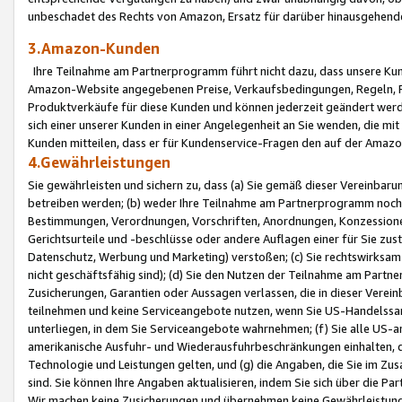
unbeschadet des Rechts von Amazon, Ersatz für darüber hinausgehen
3.Amazon-Kunden
Ihre Teilnahme am Partnerprogramm führt nicht dazu, dass unsere Kun
Amazon-Website angegebenen Preise, Verkaufsbedingungen, Regeln, Ri
Produktverkäufe für diese Kunden und können jederzeit geändert werde
sich einer unserer Kunden in einer Angelegenheit an Sie wenden, die 
Kunden mitteilen, dass er für Kundenservice-Fragen den auf der Ama
4.Gewährleistungen
Sie gewährleisten und sichern zu, dass (a) Sie gemäß dieser Vereinba
betreiben werden; (b) weder Ihre Teilnahme am Partnerprogramm noch d
Bestimmungen, Verordnungen, Vorschriften, Anordnungen, Konzessionen,
Gerichtsurteile und -beschlüsse oder andere Auflagen einer für Sie zu
Datenschutz, Werbung und Marketing) verstoßen; (c) Sie rechtswirksam 
nicht geschäftsfähig sind); (d) Sie den Nutzen der Teilnahme am Partne
Zusicherungen, Garantien oder Aussagen verlassen, die in dieser Verein
teilnehmen und keine Serviceangebote nutzen, wenn Sie US-Handelssa
unterliegen, in dem Sie Serviceangebote wahrnehmen; (f) Sie alle US
amerikanische Ausfuhr- und Wiederausfuhrbeschränkungen einhalten, 
Technologie und Leistungen gelten, und (g) die Angaben, die Sie im 
sind. Sie können Ihre Angaben aktualisieren, indem Sie sich über die 
Wir machen keine Zusicherungen und übernehmen keine Gewährleistun