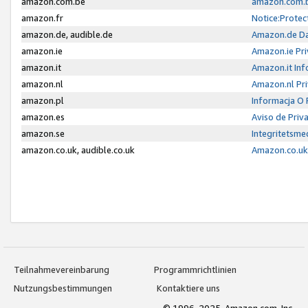
amazon.com.be
amazon.com.b
amazon.fr
Notice:Protec
amazon.de, audible.de
Amazon.de Da
amazon.ie
Amazon.ie Pri
amazon.it
Amazon.it Inf
amazon.nl
Amazon.nl Pri
amazon.pl
Informacja O
amazon.es
Aviso de Priv
amazon.se
Integritetsm
amazon.co.uk, audible.co.uk
Amazon.co.uk 
Teilnahmevereinbarung
Programmrichtlinien
Nutzungsbestimmungen
Kontaktiere uns