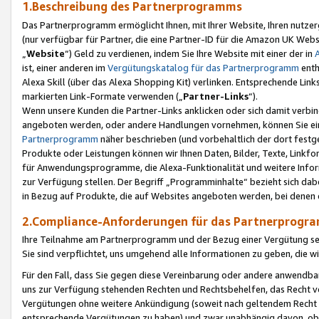
1.Beschreibung des Partnerprogramms
Das Partnerprogramm ermöglicht Ihnen, mit Ihrer Website, Ihren nutzer
(nur verfügbar für Partner, die eine Partner-ID für die Amazon UK We
„
Website
“) Geld zu verdienen, indem Sie Ihre Website mit einer der in
ist, einer anderen im
Vergütungskatalog für das Partnerprogramm
enth
Alexa Skill (über das Alexa Shopping Kit) verlinken. Entsprechende Lin
markierten Link-Formate verwenden („
Partner-Links
“).
Wenn unsere Kunden die Partner-Links anklicken oder sich damit verbi
angeboten werden, oder andere Handlungen vornehmen, können Sie eine
Partnerprogramm
näher beschrieben (und vorbehaltlich der dort festg
Produkte oder Leistungen können wir Ihnen Daten, Bilder, Texte, Linkfo
für Anwendungsprogramme, die Alexa-Funktionalität und weitere Inf
zur Verfügung stellen. Der Begriff „Programminhalte“ bezieht sich dabe
in Bezug auf Produkte, die auf Websites angeboten werden, bei denen 
2.Compliance-Anforderungen für das Partnerprog
Ihre Teilnahme am Partnerprogramm und der Bezug einer Vergütung setz
Sie sind verpflichtet, uns umgehend alle Informationen zu geben, die w
Für den Fall, dass Sie gegen diese Vereinbarung oder andere anwendba
uns zur Verfügung stehenden Rechten und Rechtsbehelfen, das Recht vo
Vergütungen ohne weitere Ankündigung (soweit nach geltendem Recht z
entsprechende Vergütungen zu haben) und zwar unabhängig davon, ob 