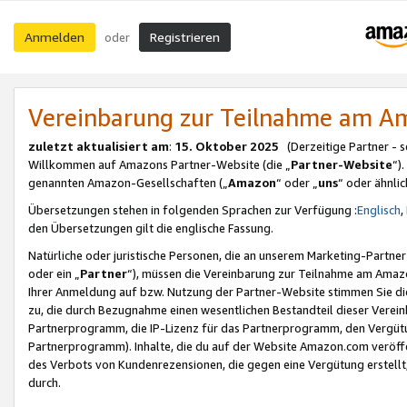
Anmelden
Registrieren
oder
Vereinbarung zur Teilnahme am 
zuletzt aktualisiert am
:
15. Oktober 2025
(Derzeitige Partner - 
Willkommen auf Amazons Partner-Website (die „
Partner-Website
“)
genannten Amazon-Gesellschaften („
Amazon
“ oder „
uns
“ oder ähnli
Übersetzungen stehen in folgenden Sprachen zur Verfügung :
Englisch
,
den Übersetzungen gilt die englische Fassung.
Natürliche oder juristische Personen, die an unserem Marketing-Partn
oder ein „
Partner
“), müssen die Vereinbarung zur Teilnahme am Ama
Ihrer Anmeldung auf bzw. Nutzung der Partner-Website stimmen Sie die
zu, die durch Bezugnahme einen wesentlichen Bestandteil dieser Verei
Partnerprogramm, die IP-Lizenz für das Partnerprogramm, den Vergütu
Partnerprogramm). Inhalte, die du auf der Website Amazon.com veröffe
des Verbots von Kundenrezensionen, die gegen eine Vergütung erstellt, 
durch.