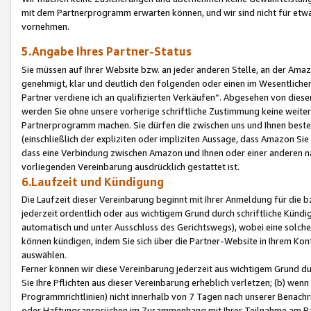
mit dem Partnerprogramm erwarten können, und wir sind nicht für etwa
vornehmen.
5.Angabe Ihres Partner-Status
Sie müssen auf Ihrer Website bzw. an jeder anderen Stelle, an der Am
genehmigt, klar und deutlich den folgenden oder einen im Wesentlichen
Partner verdiene ich an qualifizierten Verkäufen“. Abgesehen von die
werden Sie ohne unsere vorherige schriftliche Zustimmung keine weite
Partnerprogramm machen. Sie dürfen die zwischen uns und Ihnen best
(einschließlich der expliziten oder impliziten Aussage, dass Amazon Si
dass eine Verbindung zwischen Amazon und Ihnen oder einer anderen natü
vorliegenden Vereinbarung ausdrücklich gestattet ist.
6.Laufzeit und Kündigung
Die Laufzeit dieser Vereinbarung beginnt mit Ihrer Anmeldung für die 
jederzeit ordentlich oder aus wichtigem Grund durch schriftliche Kündi
automatisch und unter Ausschluss des Gerichtswegs), wobei eine solch
können kündigen, indem Sie sich über die Partner-Website in Ihrem Ko
auswählen.
Ferner können wir diese Vereinbarung jederzeit aus wichtigem Grund dur
Sie Ihre Pflichten aus dieser Vereinbarung erheblich verletzen; (b) wen
Programmrichtlinien) nicht innerhalb von 7 Tagen nach unserer Benachr
oder Haftungsansprüchen im Zusammenhang mit Ihrer Teilnahme am Pa