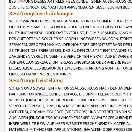
BESTIMMUNG DIESES ARTIKELS 7 BEGRÜNDET EINEN AUSSCHLUSS 
ZUSICHERUNGEN, DIE NACH DEN ANWENDBAREN GESETZLICHEN BE
8.Haftungsbeschränkungen
WEDER WIR NOCH UNSERE VERBUNDENEN UNTERNEHMEN ODER LIZEN
ODER EXEMPLARISCHE SCHÄDEN ODER SCHÄDEN AUFGRUND ENTGANG
NUTZUNGSAUSFALL ODER DATENVERLUST, DIE IM ZUSAMMENHANG MI
DES AUFTRETENS SOLCHER SCHÄDEN HINGEWIESEN WURDEN. FERN
SERVICEANGEBOTEN MAXIMAL DER HÖHE DES GESAMTBETRAGS DER 
ZEITPUNKT DES EREIGNISSES, DAS ZU DEM ZULETZT ENTSTANDENE
ZAHLENDEN VERGÜTUNGEN. SIE VERZICHTEN HIERMIT AUF ETWAIGE 
AUF ERFÜLLUNGSKLAGE, UNTERLASSUNGSKLAGE ODER ANDERE RECHT
DIESES ABSATZES BEGRÜNDET EINE EINSCHRÄNKUNG VON HAFTUNG
EINGESCHRÄNKT WERDEN KÖNNEN.
9.Haftungsfreistellung
SOFERN UND SOWEIT EIN HAFTUNGSAUSSCHLUSS NACH DEN ANWENDB
HAFTUNG FÜR ANGELEGENHEITEN AUS, DIE UNMITTELBAR ODER MITT
WEBSITE (EINSCHLIESSLICH IHRER NUTZUNG DER SERVICEANGEBOTE)
VERPFLICHTEN SICH, UNS, UNSERE VERBUNDENEN UNTERNEHMEN UN
(OFFICERS), ORGANMITGLIEDER (DIRECTORS) UND VERTRETER VON 
AUSLAGEN (EINSCHLIESSLICH ANGEMESSENER ANWALTSGEBÜHREN) FR
IHRER WEBSITE BZW. AUF IHRER WEBSITE ERSCHEINENDEM MATERIAL
MATERIALS MIT ANDEREN APPLIKATIONEN, INHALTEN ODER PROZESSE