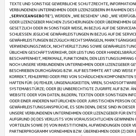
TEXTE UND SONSTIGE GEWERBLICHE SCHUTZRECHTE, INFORMATIONE
VERBUNDENEN UNTERNEHMEN ODER LIZENZGEBERN IM RAHMEN DES
„
SERVICEANGEBOTE
“), WERDEN „WIE BESEHEN“ UND „WIE VERFÜ
ODER LIZENZGEBER MACHEN ZUSICHERUNGEN ODER ÜBERNEHMEN GEW
GESETZLICH ODER IN SONSTIGER WEISE, IN BEZUG AUF DIE SERVI
SCHLIESSEN JEGLICHE GEWÄHRLEISTUNGEN IN BEZUG AUF DIE SERVI
GEWÄHRLEISTUNGEN BEZÜGLICH RECHTSMÄNGELN, MARKTGÄNGIGKEIT
VERWENDUNGSZWECK, NICHTVERLETZUNG SOWIE GEWÄHRLEISTUNGEN 
ÜBLICHEN GESCHÄFTSVERKEHR, DER LEISTUNG ODER HANDELSBRÄUCH
BESCHAFFENHEIT, MERKMALE, FUNKTIONEN, DEN LEISTUNGSUMFANG 
NOCH UNSERE VERBUNDENEN UNTERNEHMEN ODER LIZENZGEBER GEWÄ
BESCHRIEBEN DURCHGÄNGIG BZW. AUF BESTIMMTE ART UND WEISE
KORREKT, FEHLERFREI ODER FREI VON SCHÄDLICHEN KOMPONENTEN
HAFTEN FÜR: (A) FEHLER, UNGENAUIGKEITEN, VIREN, SCHADSOFTW
SYSTEMABSTÜRZE; ODER (B) UNBERECHTIGTE ZUGRIFFE AUF BZW. 
WEBSITE ODER VON DATEN, BILDERN, TEXTEN ODER SONSTIGEN INF
ODER EINER ANDEREN NATÜRLICHEN ODER JURISTISCHEN PERSON OD
GEWÄHRLEISTUNGSANSPRÜCHE, ES SEIN DENN, DIESE SIND IN DIES
UNSERE VERBUNDENEN UNTERNEHMEN ODER LIZENZGEBER FÜR EN
AUFGRUND (X) DES VERLUSTS VON VORAUSSICHTLICHEN GEWINNEN
VORTEILEN SOWIE (Y) VON INVESTITIONEN, AUFWENDUNGEN ODER VE
PARTNERPROGRAMM VORNEHMEN BZW. ÜBERNEHMEN ODER (Z) DER 