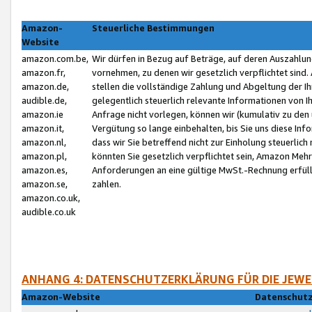
Amazon-
Steuerliche Bestimmungen
Website
amazon.com.be,
Wir dürfen in Bezug auf Beträge, auf deren Auszahlun
amazon.fr,
vornehmen, zu denen wir gesetzlich verpflichtet sind
amazon.de,
stellen die vollständige Zahlung und Abgeltung der 
audible.de,
gelegentlich steuerlich relevante Informationen von I
amazon.ie
Anfrage nicht vorlegen, können wir (kumulativ zu de
amazon.it,
Vergütung so lange einbehalten, bis Sie uns diese Inf
amazon.nl,
dass wir Sie betreffend nicht zur Einholung steuerlich 
amazon.pl,
könnten Sie gesetzlich verpflichtet sein, Amazon Meh
amazon.es,
Anforderungen an eine gültige MwSt.-Rechnung erfüllt
amazon.se,
zahlen.
amazon.co.uk,
audible.co.uk
ANHANG 4: DATENSCHUTZERKLÄRUNG FÜR DIE JEWE
Amazon-Website
Datenschutz