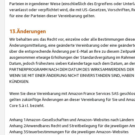
Parteien in irgendeiner Weise (einschließlich des Ergreifens oder Unt
veranlasst oder verpflichtet wird, die mit US-Gesetzen, Vorschriften,
für eine der Parteien dieser Vereinbarung gelten.
13.Änderungen
Wir behalten uns das Recht vor, einzelne oder alle Bestimmungen diese
Änderungsmitteilung, eine geänderte Vereinbarung oder eine geänderte 
über die entsprechende Änderung per E-Mail an Ihre zu diesem Zeitpun
ausgenommen etwaige Erhöhungen der Standardvergütung im Rahmen
Datum, jedoch frühestens sieben Kalendertage nach dem Datum, an de
PARTNERPROGRAMM NACH DEM DATUM DES WIRKSAMWERDENS DER Ä
WENN SIE MIT EINER ÄNDERUNG NICHT EINVERSTANDEN SIND, HABEN S
KÜNDIGEN.
Wenn Sie diese Vereinbarung mit Amazon France Services SAS geschlo
gelten zukünftige Änderungen an dieser Vereinbarung für Sie und Ama
Core S.à r.l. bezieht.
Anhang 1Amazon-Gesellschaften und Amazon-Websites nach Ländern
Anhang 2Anwendbares Recht und Streitbeilegung für die jeweiligen 
Anhang 3Steuerbestimmungen für die jeweiligen Amazon-Websites