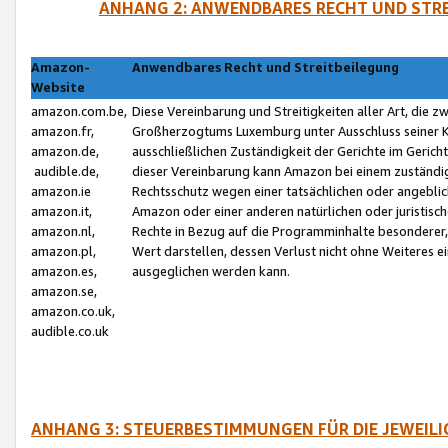
ANHANG 2: ANWENDBARES RECHT UND STRE
Amazon-
Anwendbares Recht und Streitbeilegung
Website
amazon.com.be,
Diese Vereinbarung und Streitigkeiten aller Art, die 
amazon.fr,
Großherzogtums Luxemburg unter Ausschluss seiner Kol
amazon.de,
ausschließlichen Zuständigkeit der Gerichte im Geri
audible.de,
dieser Vereinbarung kann Amazon bei einem zuständig
amazon.ie
Rechtsschutz wegen einer tatsächlichen oder angebli
amazon.it,
Amazon oder einer anderen natürlichen oder juristisc
amazon.nl,
Rechte in Bezug auf die Programminhalte besonderer,
amazon.pl,
Wert darstellen, dessen Verlust nicht ohne Weiteres e
amazon.es,
ausgeglichen werden kann.
amazon.se,
amazon.co.uk,
audible.co.uk
ANHANG 3: STEUERBESTIMMUNGEN FÜR DIE JEWEIL