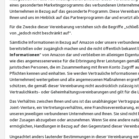
eines gesonderten Marketingprogramms des verbundenen Unternehmens
Unternehmen in Bezug auf das gesonderte Programm. Diese Vereinbarung
Ihnen und uns im Hinblick auf das Partnerprogramm dar und ersetzt al
Für die Zwecke dieser Vereinbarung verstehen sich die Begriffe „schließ
von „jedoch nicht beschränkt auf“.
Sämtliche Informationen in Bezug auf Amazon oder unsere verbunde
bereitstellen oder zugänglich machen und die nicht öffentlich bekannt bz
Informationen
“ von Amazon dar und verbleiben im alleinigen Eigent
wie dies angemessenerweise für die Erbringung Ihrer Leistungen gemäß d
juristischen Personen, die im Zusammenhang mit Ihrem Konto Zugriff au
Pflichten kennen und einhalten. Sie werden Vertrauliche Informationen 
Unternehmen) weitergeben und alle angemessenen Maßnahmen ergreifen
schützen, die gemäß dieser Vereinbarung nicht ausdrücklich zulässig is
Vertraulichkeits- oder Geheimhaltungsvereinbarungen und gilt für die
Das Verhältnis zwischen Ihnen und uns ist das unabhängiger Vertragspa
Joint-Venture, ein Vertretungsverhältnis, eine Franchisevereinbarung, 
unseren jeweiligen verbundenen Unternehmen und Ihnen. Sie sind ni
oder Zusagen abzugeben oder anzunehmen. Wenn Sie eine andere natürli
ermöglichen, Handlungen in Bezug auf den Gegenstand dieser Vereinbar
Ungeachtet anders lautender Bestimmungen in dieser Vereinbarung wird