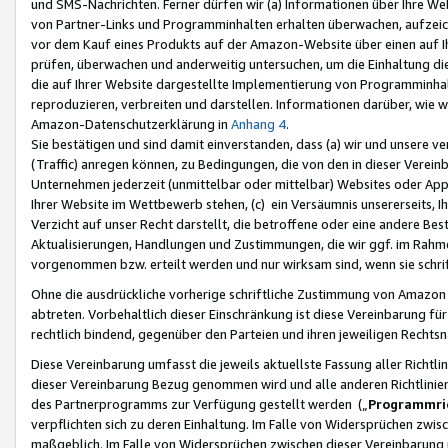
und SMS-Nachrichten. Ferner dürfen wir (a) Informationen über Ihre We
von Partner-Links und Programminhalten erhalten überwachen, aufzei
vor dem Kauf eines Produkts auf der Amazon-Website über einen auf Ih
prüfen, überwachen und anderweitig untersuchen, um die Einhaltung dies
die auf Ihrer Website dargestellte Implementierung von Programminhalt
reproduzieren, verbreiten und darstellen. Informationen darüber, wie w
Amazon-Datenschutzerklärung in
Anhang 4
.
Sie bestätigen und sind damit einverstanden, dass (a) wir und unsere 
(Traffic) anregen können, zu Bedingungen, die von den in dieser Vere
Unternehmen jederzeit (unmittelbar oder mittelbar) Websites oder Appl
Ihrer Website im Wettbewerb stehen, (c) ein Versäumnis unsererseits, I
Verzicht auf unser Recht darstellt, die betroffene oder eine andere B
Aktualisierungen, Handlungen und Zustimmungen, die wir ggf. im Rahme
vorgenommen bzw. erteilt werden und nur wirksam sind, wenn sie schri
Ohne die ausdrückliche vorherige schriftliche Zustimmung von Amazon
abtreten. Vorbehaltlich dieser Einschränkung ist diese Vereinbarung f
rechtlich bindend, gegenüber den Parteien und ihren jeweiligen Rech
Diese Vereinbarung umfasst die jeweils aktuellste Fassung aller Richtli
dieser Vereinbarung Bezug genommen wird und alle anderen Richtlinie
des Partnerprogramms zur Verfügung gestellt werden („
Programmric
verpflichten sich zu deren Einhaltung. Im Falle von Widersprüchen zwi
maßgeblich. Im Falle von Widersprüchen zwischen dieser Vereinbarun