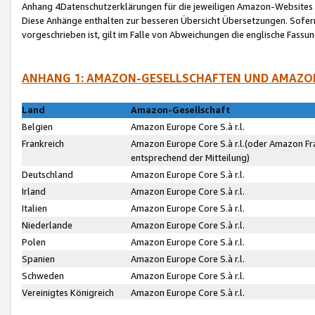
Anhang 4Datenschutzerklärungen für die jeweiligen Amazon-Websites
Diese Anhänge enthalten zur besseren Übersicht Übersetzungen. Sofe
vorgeschrieben ist, gilt im Falle von Abweichungen die englische Fass
ANHANG 1: AMAZON-GESELLSCHAFTEN UND AMAZO
Land
Amazon-Gesellschaft
Belgien
Amazon Europe Core S.à r.l.
Frankreich
Amazon Europe Core S.à r.l.(oder Amazon Fr
entsprechend der Mitteilung)
Deutschland
Amazon Europe Core S.à r.l.
Irland
Amazon Europe Core S.à r.l.
Italien
Amazon Europe Core S.à r.l.
Niederlande
Amazon Europe Core S.à r.l.
Polen
Amazon Europe Core S.à r.l.
Spanien
Amazon Europe Core S.à r.l.
Schweden
Amazon Europe Core S.à r.l.
Vereinigtes Königreich
Amazon Europe Core S.à r.l.