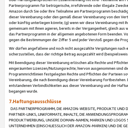
Partnerprogramm für betrügerische, irreführende oder illegale Zwecke
Amazon durch Sie oder Ihre Teilnahme am Partnerprogramm beschädig
dieser Vereinbarung oder den gemäß dieser Vereinbarung von den Vertr
oder künftig unterliegen könnte; (g) wenn wir diese Vereinbarung mit I
gemeinsam mit Ihnen agieren, bereits in der Vergangenheit, gleich aus
das Partnerprogramm in der allgemein angebotenen Form beenden. Vors
gegen die Bestimmungen der Ziffer 5 und jeder Verstoß gegen die Prog
Wir dürfen angefallene und noch nicht ausgezahlte Vergütungen nach 
sicherzustellen, dass der richtige Betrag ausgezahlt wird (beispielsw
Mit Beendigung dieser Vereinbarung erlöschen alle Rechte und Pflichte
eingeräumten Lizenzen/Nutzungsrechte; hiervon ausgenommen sind die in 
Programmrichtlinien festgelegten Rechte und Pflichten der Parteien sow
Vereinbarung, die nach Beendigung dieser Vereinbarung fortbestehen. D
entstandenen Verbindlichkeiten aus dieser Vereinbarung und der Haft
begangen wurde.
7.Haftungsausschlüsse
DAS PARTNERPROGRAMM, DIE AMAZON-WEBSITE, PRODUKTE UND DI
PARTNER-LINKS, LINKFORMATE, INHALTE, DIE ANWENDUNGSPROGR
PRODUKTWERBUNG, UNSERE DOMAIN-NAMEN, MARKEN UND LOGOS S
UNTERNEHMEN (EINSCHLIESSLICH DER AMAZON-MARKEN) UND DIE GE