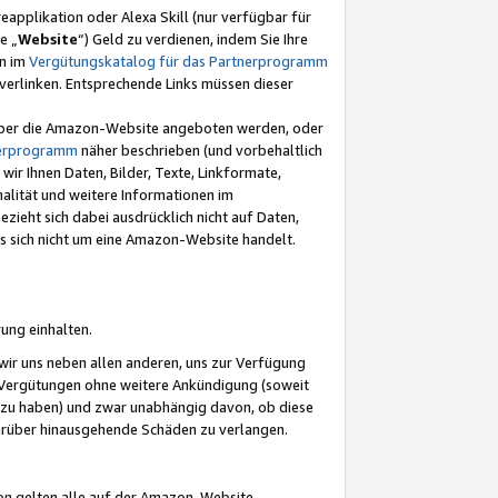
eapplikation oder Alexa Skill (nur verfügbar für
e „
Website
“) Geld zu verdienen, indem Sie Ihre
en im
Vergütungskatalog für das Partnerprogramm
t) verlinken. Entsprechende Links müssen dieser
e über die Amazon-Website angeboten werden, oder
nerprogramm
näher beschrieben (und vorbehaltlich
ir Ihnen Daten, Bilder, Texte, Linkformate,
alität und weitere Informationen im
zieht sich dabei ausdrücklich nicht auf Daten,
es sich nicht um eine Amazon-Website handelt.
rung einhalten.
ir uns neben allen anderen, uns zur Verfügung
n Vergütungen ohne weitere Ankündigung (soweit
 zu haben) und zwar unabhängig davon, ob diese
darüber hinausgehende Schäden zu verlangen.
on gelten alle auf der Amazon-Website