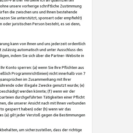
ohne unsere vorherige schriftliche Zustimmung
ürfen die zwischen uns und Ihnen bestehende
mazon Sie unterstützt, sponsert oder empfiehlt)
oder juristischen Person besteht, es sei denn,
arung kann von Ihnen und uns jederzeit ordentlich
t zulässig automatisch und unter Ausschluss des
gen, indem Sie sich über die Partner-Website in
hr Konto sperren: (a) wenn Sie Ihre Pflichten aus
eßlich Programmrichtlinien) nicht innerhalb von 7
ngsansprüchen im Zusammenhang mit Ihrer
ührende oder illegale Zwecke genutzt wurde; (e)
eschädigt werden könnte; (f) wenn wir der
rteien durchgeführten Tätigkeiten einer Pflicht
nen, die unserer Ansicht nach mit Ihnen verbunden
nto gesperrt haben) oder (h) wenn wir das
 (a) gilt jeder Verstoß gegen die Bestimmungen
ehalten, um sicherzustellen, dass der richtige