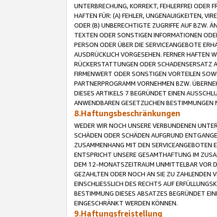
UNTERBRECHUNG, KORREKT, FEHLERFREI ODER 
HAFTEN FÜR: (A) FEHLER, UNGENAUIGKEITEN, 
ODER (B) UNBERECHTIGTE ZUGRIFFE AUF BZW. 
TEXTEN ODER SONSTIGEN INFORMATIONEN ODER 
PERSON ODER ÜBER DIE SERVICEANGEBOTE ERHA
AUSDRÜCKLICH VORGESEHEN. FERNER HAFTEN 
RÜCKERSTATTUNGEN ODER SCHADENSERSATZ AU
FIRMENWERT ODER SONSTIGEN VORTEILEN SOWIE
PARTNERPROGRAMM VORNEHMEN BZW. ÜBERNEHM
DIESES ARTIKELS 7 BEGRÜNDET EINEN AUSSCH
ANWENDBAREN GESETZLICHEN BESTIMMUNGEN 
8.Haftungsbeschränkungen
WEDER WIR NOCH UNSERE VERBUNDENEN UNTERN
SCHÄDEN ODER SCHÄDEN AUFGRUND ENTGANGENE
ZUSAMMENHANG MIT DEN SERVICEANGEBOTEN EN
ENTSPRICHT UNSERE GESAMTHAFTUNG IM ZUSAM
DEM 12-MONATSZEITRAUM UNMITTELBAR VOR DE
GEZAHLTEN ODER NOCH AN SIE ZU ZAHLENDEN V
EINSCHLIESSLICH DES RECHTS AUF ERFÜLLUNGS
BESTIMMUNG DIESES ABSATZES BEGRÜNDET EI
EINGESCHRÄNKT WERDEN KÖNNEN.
9.Haftungsfreistellung