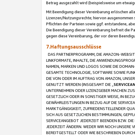
Betrag ausgezahlt wird (beispielsweise um etwai
Mit Beendigung dieser Vereinbarung erlöschen alle
Lizenzen/Nutzungsrechte; hiervon ausgenommen sind
Pflichten der Parteien sowie ggf. entstandene, ab
Die Beendigung dieser Vereinbarung befreit die P
gegen diese Vereinbarung, der vor deren Beendi
7.Haftungsausschlüsse
DAS PARTNERPROGRAMM, DIE AMAZON-WEBSITE,
LINKFORMATE, INHALTE, DIE ANWENDUNGSPRO
NAMEN, MARKEN UND LOGOS SOWIE DIE DOMAIN
GESAMTE TECHNOLOGIE, SOFTWARE SOWIE FUNKT
DIE VON ODER IM AUFTRAG VON AMAZON, UNS
GENUTZT WERDEN (INSGESAMT DIE „
SERVICEA
UNTERNEHMEN ODER LIZENZGEBER MACHEN ZUSI
GESETZLICH ODER IN SONSTIGER WEISE, IN BE
GEWÄHRLEISTUNGEN IN BEZUG AUF DIE SERVICE
MARKTGÄNGIGKEIT, ZUFRIEDENSTELLENDER QUA
SICH AUS GESETZLICHEN BESTIMMUNGEN, GEPFL
SERVICEANGEBOT JEDERZEIT BEENDEN BZW. DIE
JEDERZEIT ÄNDERN. WEDER WIR NOCH UNSERE 
BEREITGESTELLT ODER WIE BESCHRIEBEN DURC