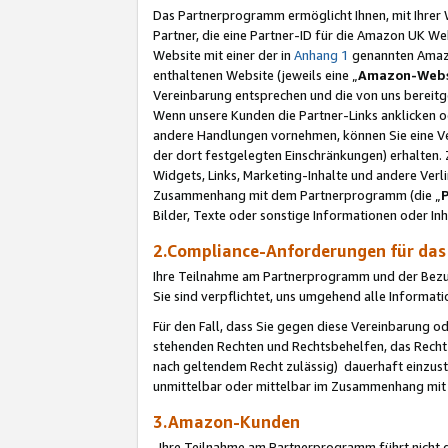
Das Partnerprogramm ermöglicht Ihnen, mit Ihrer W
Partner, die eine Partner-ID für die Amazon UK W
Website mit einer der in
Anhang 1
genannten Amazon
enthaltenen Website (jeweils eine „
Amazon-Webs
Vereinbarung entsprechen und die von uns bereitg
Wenn unsere Kunden die Partner-Links anklicken 
andere Handlungen vornehmen, können Sie eine Ver
der dort festgelegten Einschränkungen) erhalten. 
Widgets, Links, Marketing-Inhalte und andere Ver
Zusammenhang mit dem Partnerprogramm (die „
Bilder, Texte oder sonstige Informationen oder In
2.Compliance-Anforderungen für d
Ihre Teilnahme am Partnerprogramm und der Bezug 
Sie sind verpflichtet, uns umgehend alle Informat
Für den Fall, dass Sie gegen diese Vereinbarung 
stehenden Rechten und Rechtsbehelfen, das Recht
nach geltendem Recht zulässig) dauerhaft einzus
unmittelbar oder mittelbar im Zusammenhang mit
3.Amazon-Kunden
Ihre Teilnahme am Partnerprogramm führt nicht d