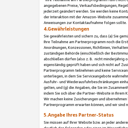
angegebenen Preise, Verkaufsbedingungen, Regeln
jederzeit geändert werden. Sie werden keine Konta
der Interaktion mit der Amazon-Website zusamme
Anweisungen zur Kontaktaufnahme folgen sollte.
4.Gewährleistungen
Sie gewährleisten und sichern zu, dass (a) Sie g
Ihre Teilnahme am Partnerprogramm noch die Erst
Anordnungen, Konzessionen, Richtlinien, Verhalten
zuständigen Behörde (einschließlich der Bestimmu
abschließen dürfen (also z. B. nicht minderjährig
eigenständig geprüft haben und sich nicht auf Zusi
Partnerprogramm teilnehmen und keine Servicean
unterliegen, in dem Sie Serviceangebote wahrneh
Ausfuhr- und Wiederausfuhrbeschränkungen einhal
gelten, und (g) die Angaben, die Sie im Zusammen
indem Sie sich über die Partner-Website in Ihrem
Wir machen keine Zusicherungen und übernehmen 
Partnerprogramm erwarten können, und wir sind n
5.Angabe Ihres Partner-Status
Sie müssen auf Ihrer Website bzw. an jeder ander
deutlich den folgenden oder einen im Wesentlichen