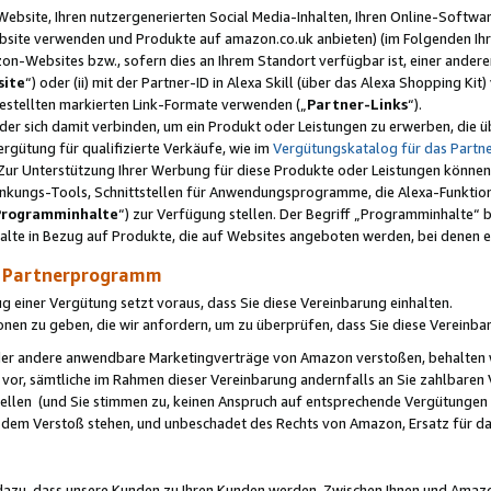
ebsite, Ihren nutzergenerierten Social Media-Inhalten, Ihren Online-Softwar
ebsite verwenden und Produkte auf amazon.co.uk anbieten) (im Folgenden Ihr
-Websites bzw., sofern dies an Ihrem Standort verfügbar ist, einer ander
ite
“) oder (ii) mit der Partner-ID in Alexa Skill (über das Alexa Shopping Ki
estellten markierten Link-Formate verwenden („
Partner-Links
“).
oder sich damit verbinden, um ein Produkt oder Leistungen zu erwerben, di
gütung für qualifizierte Verkäufe, wie im
Vergütungskatalog für das Part
Zur Unterstützung Ihrer Werbung für diese Produkte oder Leistungen können w
linkungs-Tools, Schnittstellen für Anwendungsprogramme, die Alexa-Funktion
Programminhalte
“) zur Verfügung stellen. Der Begriff „Programminhalte“ be
halte in Bezug auf Produkte, die auf Websites angeboten werden, bei denen 
as Partnerprogramm
einer Vergütung setzt voraus, dass Sie diese Vereinbarung einhalten.
ionen zu geben, die wir anfordern, um zu überprüfen, dass Sie diese Vereinba
oder andere anwendbare Marketingverträge von Amazon verstoßen, behalten w
 vor, sämtliche im Rahmen dieser Vereinbarung andernfalls an Sie zahlbare
tellen (und Sie stimmen zu, keinen Anspruch auf entsprechende Vergütungen
 dem Verstoß stehen, und unbeschadet des Rechts von Amazon, Ersatz für 
azu, dass unsere Kunden zu Ihren Kunden werden. Zwischen Ihnen und Amaz