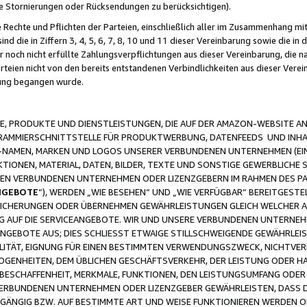
ge Stornierungen oder Rücksendungen zu berücksichtigen).
 Rechte und Pflichten der Parteien, einschließlich aller im Zusammenhang m
 die in Ziffern 3, 4, 5, 6, 7, 8, 10 und 11 dieser Vereinbarung sowie die in
er noch nicht erfüllte Zahlungsverpflichtungen aus dieser Vereinbarung, die
arteien nicht von den bereits entstandenen Verbindlichkeiten aus dieser Ver
gung begangen wurde.
 PRODUKTE UND DIENSTLEISTUNGEN, DIE AUF DER AMAZON-WEBSITE AN
GRAMMIERSCHNITTSTELLE FÜR PRODUKTWERBUNG, DATENFEEDS UND INH
-NAMEN, MARKEN UND LOGOS UNSERER VERBUNDENEN UNTERNEHMEN (EIN
IONEN, MATERIAL, DATEN, BILDER, TEXTE UND SONSTIGE GEWERBLICHE 
EREN VERBUNDENEN UNTERNEHMEN ODER LIZENZGEBERN IM RAHMEN DES 
NGEBOTE
“), WERDEN „WIE BESEHEN“ UND „WIE VERFÜGBAR“ BEREITGEST
CHERUNGEN ODER ÜBERNEHMEN GEWÄHRLEISTUNGEN GLEICH WELCHER AR
ZUG AUF DIE SERVICEANGEBOTE. WIR UND UNSERE VERBUNDENEN UNTERNEH
ANGEBOTE AUS; DIES SCHLIESST ETWAIGE STILLSCHWEIGENDE GEWÄHRLE
LITÄT, EIGNUNG FÜR EINEN BESTIMMTEN VERWENDUNGSZWECK, NICHTVER
OGENHEITEN, DEM ÜBLICHEN GESCHÄFTSVERKEHR, DER LEISTUNG ODER H
 BESCHAFFENHEIT, MERKMALE, FUNKTIONEN, DEN LEISTUNGSUMFANG ODER
VERBUNDENEN UNTERNEHMEN ODER LIZENZGEBER GEWÄHRLEISTEN, DASS D
HGÄNGIG BZW. AUF BESTIMMTE ART UND WEISE FUNKTIONIEREN WERDEN 