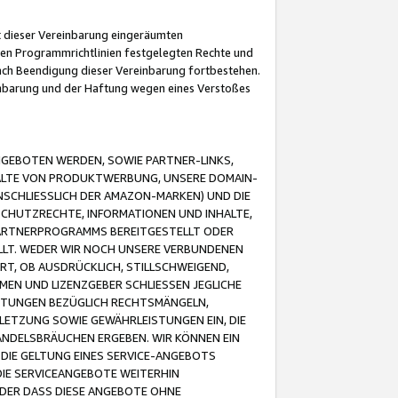
it dieser Vereinbarung eingeräumten
 den Programmrichtlinien festgelegten Rechte und
 nach Beendigung dieser Vereinbarung fortbestehen.
einbarung und der Haftung wegen eines Verstoßes
GEBOTEN WERDEN, SOWIE PARTNER-LINKS,
ALTE VON PRODUKTWERBUNG, UNSERE DOMAIN-
SCHLIESSLICH DER AMAZON-MARKEN) UND DIE
SCHUTZRECHTE, INFORMATIONEN UND INHALTE,
PARTNERPROGRAMMS BEREITGESTELLT ODER
ELLT. WEDER WIR NOCH UNSERE VERBUNDENEN
T, OB AUSDRÜCKLICH, STILLSCHWEIGEND,
MEN UND LIZENZGEBER SCHLIESSEN JEGLICHE
ISTUNGEN BEZÜGLICH RECHTSMÄNGELN,
LETZUNG SOWIE GEWÄHRLEISTUNGEN EIN, DIE
ANDELSBRÄUCHEN ERGEBEN. WIR KÖNNEN EIN
 DIE GELTUNG EINES SERVICE-ANGEBOTS
IE SERVICEANGEBOTE WEITERHIN
ODER DASS DIESE ANGEBOTE OHNE