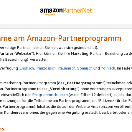
nahme am Amazon-Partnerprogramm
rzeitige Partner - sehen Sie
hier
, was sich geändert hat).
Partner-Website
“). Hier können Sie Ihre Marketing-Partner-Beziehung zu d
iche Bezeichnung) verwalten.
Verfügung :
Englisch
,
Französisch
,
Italienisch
,
Spanisch
und
Polnisch
. Im Fall
erem Marketing-Partner-Programm (das „
Partnerprogramm
“) teilnehmen od
on-Partnerprogramm (diese „
Vereinbarung
“) ohne Änderungen akzeptieren
 einschließlich den
Programmrichtlinien
(wie in Ziffer 12 definiert) zu, die 
raussetzungen für die Teilnahme am Partnerprogramm, die IP-Lizenz für das
s Partnerprogramm). Inhalte, die du auf der Website Amazon.com veröffentl
n Kundenrezensionen, die gegen eine Vergütung erstellt, bearbeitet oder ent
mms