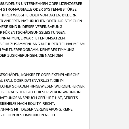
VERBUNDENEN UNTERNEHMEN ODER LIZENZGEBER
ICH STROMAUSFÄLLE ODER SYSTEMABSTÜRZE;
IHRER WEBSITE ODER VON DATEN, BILDERN,
ER ANDEREN NATÜRLICHEN ODER JURISTISCHEN
ESE SIND IN DIESER VEREINBARUNG
R FÜR ENTSCHÄDIGUNGSLEISTUNGEN,
EINNAHMEN, ERWARTETEN UMSÄTZEN,
SIE IM ZUSAMMENHANG MIT IHRER TEILNAHME AM
M PARTNERPROGRAMM. KEINE BESTIMMUNG
DER ZUSICHERUNGEN, DIE NACH DEN
GESCHÄDEN, KONKRETE ODER EXEMPLARISCHE
SFALL ODER DATENVERLUST, DIE IM
OLCHER SCHÄDEN HINGEWIESEN WURDEN. FERNER
BETRAGS DER LAUT DIESER VEREINBARUNG IN
HAFTUNGSANSPRUCH GEFÜHRT HAT, BEREITS
SBEHELFE NACH EQUITY-RECHT,
NHANG MIT DIESER VEREINBARUNG. KEINE
TZLICHEN BESTIMMUNGEN NICHT