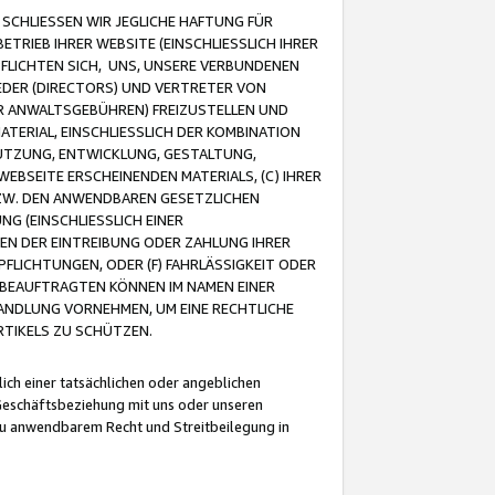
CHLIESSEN WIR JEGLICHE HAFTUNG FÜR
TRIEB IHRER WEBSITE (EINSCHLIESSLICH IHRER
FLICHTEN SICH, UNS, UNSERE VERBUNDENEN
EDER (DIRECTORS) UND VERTRETER VON
R ANWALTSGEBÜHREN) FREIZUSTELLEN UND
ATERIAL, EINSCHLIESSLICH DER KOMBINATION
NUTZUNG, ENTWICKLUNG, GESTALTUNG,
EBSEITE ERSCHEINENDEN MATERIALS, (C) IHRER
ZW. DEN ANWENDBAREN GESETZLICHEN
NG (EINSCHLIESSLICH EINER
BEN DER EINTREIBUNG ODER ZAHLUNG IHRER
LICHTUNGEN, ODER (F) FAHRLÄSSIGKEIT ODER
 BEAUFTRAGTEN KÖNNEN IM NAMEN EINER
HANDLUNG VORNEHMEN, UM EINE RECHTLICHE
TIKELS ZU SCHÜTZEN.
ich einer tatsächlichen oder angeblichen
Geschäftsbeziehung mit uns oder unseren
u anwendbarem Recht und Streitbeilegung in