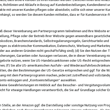
, Richtlinien und Abläufe in Bezug auf Kundenbestellungen, Kundendienst 
kte mit unseren Kunden pflegen oder abwickeln; sollte sich einer unserer Ku
nhängt, so werden Sie diesem Kunden mitteilen, dass er für Kundenservic
emäß dieser Vereinbarung am Partnerprogramm teilnehmen und Ihre Website er
ellung, Pflege oder der Betrieb Ihrer Website gegen anwendbare gesetzlich
skodizes, Branchenstandards, Selbstregulierungsregeln, Gerichtsurteile und 
ngen zu elektronischer Kommunikation, Datenschutz, Werbung und Marketing)
 oder aus anderen Gründen nicht geschäftsfähig sind); (d) Sie den Nutzen de
cherungen, Garantien oder Aussagen verlassen, die in dieser Vereinbarung nich
gebote nutzen, wenn Sie US-Handelssanktionen oder US-Recht entsprechen
men; (f) Sie alle US-amerikanischen Ausfuhr- und Wiederausfuhrbeschränkun
ten, die den Bestimmungen der US-Gesetze entsprechen und ggf. für die Wa
hang mit dem Partnerprogramm machen, jederzeit zutreffend und vollständig 
 Konto einloggen und „Kontoeinstellungen“ auswählen.
keine Gewährleistungen im Hinblick auf das Besucher- und Vergütungsvolu
icht für etwaige Handlungen verantwortlich, die Sie auf Grundlage solcher
en Stelle, an der Amazon ggf. die Darstellung oder sonstige Nutzung von Pr
 ähnlichen, nach dieser Vereinbarung zulässigen, Hinweis anbringen: „Als Ama