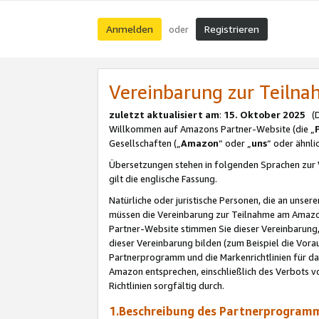
Anmelden
Registrieren
oder
Vereinbarung zur Teil
zuletzt aktualisiert am
:
15. Oktober 2025
(De
Willkommen auf Amazons Partner-Website (die „
Gesellschaften („
Amazon
“ oder „
uns
“ oder ähnl
Übersetzungen stehen in folgenden Sprachen zur 
gilt die englische Fassung.
Natürliche oder juristische Personen, die an uns
müssen die Vereinbarung zur Teilnahme am Amaz
Partner-Website stimmen Sie dieser Vereinbarung,
dieser Vereinbarung bilden (zum Beispiel die Vo
Partnerprogramm und die Markenrichtlinien für da
Amazon entsprechen, einschließlich des Verbots vo
Richtlinien sorgfältig durch.
1.Beschreibung des Partnerprogra