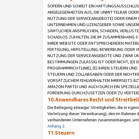
SOFERN UND SOWEIT EIN HAFTUNGSAUSSCHLUSS
ANGELEGENHEITEN AUS, DIE UNMITTELBAR ODER 
NUTZUNG DER SERVICEANGEBOTE) ODER EINEM V
UNTERNEHMEN UND LIZENZGEBER SOWIE UNSERE 
SÄMTLICHEN ANSPRÜCHEN, SCHÄDEN, VERLUSTE
SCHADLOS ZUHALTEN, DIE IM ZUSAMMENHANG STE
IHRER WEBSITE ODER ENTSPRECHENDEN MATERIA
FERTIGUNG, HERSTELLUNG, BEWERBUNG ODER VE
NUTZUNG DER SERVICEANGEBOTE UND ZWAR UN
BESTIMMUNGEN ZULÄSSIG IST ODER NICHT, (D) 
PROGRAMMRICHTLINIE), (E) IHREN STEUERN UN
STEUERN UND ZOLLABGABEN ODER DER NICHTER
VORSÄTZLICHEM FEHLVERHALTEN IHRERSEITS BZ
AMAZON PARTEI UND AUCH DURCH EIN SPEZIELL
FORDERUNG DURCHZUSETZEN ODER ZU VERTEIDI
10.Anwendbares Recht und Streitbe
Die Beilegung etwaiger Streitigkeiten, die in irg
Verletzung dieser Vereinbarung), den im Rahmen d
verbundenen Unternehmen zusammenhängen, unterl
Anhang 2
.
11.Steuern