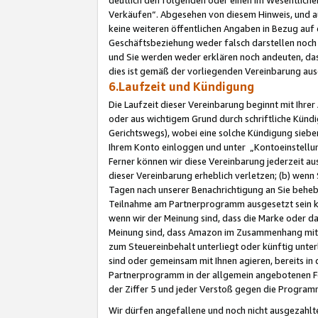
Verkäufen“. Abgesehen von diesem Hinweis, und a
keine weiteren öffentlichen Angaben in Bezug au
Geschäftsbeziehung weder falsch darstellen noch a
und Sie werden weder erklären noch andeuten, dass
dies ist gemäß der vorliegenden Vereinbarung ausd
6.Laufzeit und Kündigung
Die Laufzeit dieser Vereinbarung beginnt mit Ihre
oder aus wichtigem Grund durch schriftliche Kündi
Gerichtswegs), wobei eine solche Kündigung siebe
Ihrem Konto einloggen und unter „Kontoeinstellu
Ferner können wir diese Vereinbarung jederzeit aus
dieser Vereinbarung erheblich verletzen; (b) wenn
Tagen nach unserer Benachrichtigung an Sie behe
Teilnahme am Partnerprogramm ausgesetzt sein kö
wenn wir der Meinung sind, dass die Marke oder 
Meinung sind, dass Amazon im Zusammenhang mit d
zum Steuereinbehalt unterliegt oder künftig unter
sind oder gemeinsam mit Ihnen agieren, bereits in
Partnerprogramm in der allgemein angebotenen Fo
der Ziffer 5 und jeder Verstoß gegen die Programm
Wir dürfen angefallene und noch nicht ausgezahlt