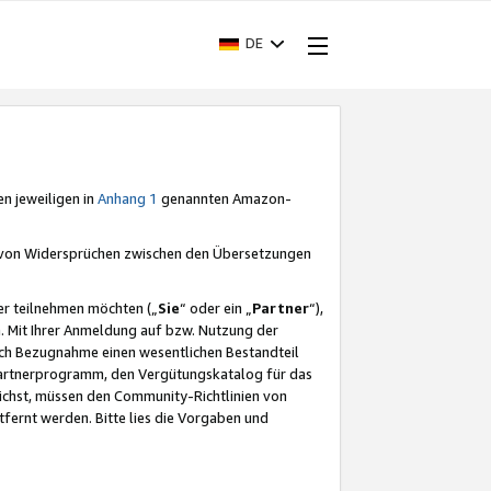
DE
en jeweiligen in
Anhang 1
genannten Amazon-
e von Widersprüchen zwischen den Übersetzungen
er teilnehmen möchten („
Sie
“ oder ein „
Partner
“),
. Mit Ihrer Anmeldung auf bzw. Nutzung der
durch Bezugnahme einen wesentlichen Bestandteil
 Partnerprogramm, den Vergütungskatalog für das
ichst, müssen den Community-Richtlinien von
fernt werden. Bitte lies die Vorgaben und