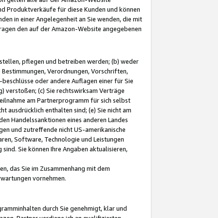
und Produktverkäufe für diese Kunden und können
nden in einer Angelegenheit an Sie wenden, die mit
e-Fragen den auf der Amazon-Website angegebenen
stellen, pflegen und betreiben werden; (b) weder
e Bestimmungen, Verordnungen, Vorschriften,
-beschlüsse oder andere Auflagen einer für Sie
 verstoßen; (c) Sie rechtswirksam Verträge
r Teilnahme am Partnerprogramm für sich selbst
t ausdrücklich enthalten sind; (e) Sie nicht am
den Handelssanktionen eines anderen Landes
gen und zutreffende nicht US-amerikanische
ren, Software, Technologie und Leistungen
sind. Sie können Ihre Angaben aktualisieren,
men, das Sie im Zusammenhang mit dem
 Erwartungen vornehmen.
ogramminhalten durch Sie genehmigt, klar und
zon-Partner verdiene ich an qualifizierten