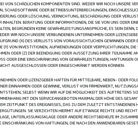
FREI VON SCHÄDLICHEN KOMPONENTEN SIND. WEDER WIR NOCH UNSERE 
VIREN, SCHADSOFTWARE ODER BETRIEBSUNTERBRECHUNGEN, EINSCHLIESSL
ÄNDERUNG ODER LÖSCHUNG, VERNICHTUNG, BESCHÄDIGUNG ODER VERLUST 
INHALTEN. BERATUNG ODER INFORMATIONEN, DIE SIE VON UNS ODER EIN
LTEN, BEGRÜNDEN KEINE GEWÄHRLEISTUNGSANSPRÜCHE, ES SEIN DENN, DI
WEDER WIR NOCH UNSERE VERBUNDENEN UNTERNEHMEN ODER LIZENZGEBE
FGRUND (X) DES VERLUSTS VON VORAUSSICHTLICHEN GEWINNEN ODER 
 (Y) VON INVESTITIONEN, AUFWENDUNGEN ODER VERPFLICHTUNGEN, DIE 
EN ODER (Z) DER BEENDIGUNG ODER AUSSETZUNG IHRER TEILNAHME A
LUSS ODER EINE EINSCHRÄNKUNG VON GEWÄHRLEISTUNGEN, HAFTUNGEN O
NICHT AUSGESCHLOSSEN ODER EINGESCHRÄNKT WERDEN KÖNNEN.
EHMEN ODER LIZENZGEBER HAFTEN FÜR MITTELBARE, NEBEN- ODER FOL
R EINNAHMEN ODER GEWINNE, VERLUST VON FIRMENWERT, NUTZUNGSAU
TSTEHEN, SELBST WENN WIR AUF DIE MÖGLICHKEIT DES AUFTRETENS S
MENHANG MIT DEN SERVICEANGEBOTEN MAXIMAL DER HÖHE DES GESAMT
M ZEITPUNKT DES EREIGNISSES, DAS ZU DEM ZULETZT ENTSTANDENEN 
ERGÜTUNGEN. SIE VERZICHTEN HIERMIT AUF ETWAIGE RECHTE UND RECHT
KLAGE, UNTERLASSUNGSKLAGE ODER ANDERE RECHTSBEHELFE IM ZUSAMME
NE EINSCHRÄNKUNG VON HAFTUNGEN, DIE NACH DEN ANWENDBAREN GESE