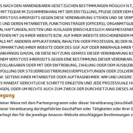
 NACH DEN ANWENDBAREN GESETZLICHEN BESTIMMUNGEN MÖGLICH IST, S
MITTELBAR IM ZUSAMMENHANG MIT DER ERSTELLUNG, PFLEGE ODER DEM BE
ERSTOSS IHRERSEITS GEGEN DIESE VEREINBARUNG STEHEN UND SIE VERP
UND DEREN MITARBEITER, FUNKTIONSTRÄGER (OFFICERS), ORGANMITGLI
N, HAFTUNGEN, KOSTEN UND AUSLAGEN (EINSCHLIESSLICH ANGEMESSENE
HEN MIT (A) IHRER WEBSITE BZW. AUF IHRER WEBSITE ERSCHEINENDEM M
LS MIT ANDEREN APPLIKATIONEN, INHALTEN ODER PROZESSEN, (B) DER 
RMARKTUNG IHRER WEBSITE ODER DES GGF. AUF ODER INNERHALB IHRER W
ABHÄNGIG DAVON, OB DIESE NUTZUNG GEMÄSS DIESER VEREINBARUNG B
EINEM VERSTOSS IHRERSEITS GEGEN EINE BESTIMMUNG DIESER VEREINBARU
D ZOLLABGABEN ODER MIT DER EINTREIBUNG, ZAHLUNG ODER DEM AUSBLEI
FÜLLUNG DER STEUERREGISTRIERUNGSVERPFLICHTUNGEN ODER ZOLLVERPF
W. SEITENS IHRER MITARBEITER ODER AUFTRAGNEHMER. WIR UND UNSERE
ES MANDAT GERICHTLICHE SCHRITTE EINLEITEN UND JEDE PROZESSUALE 
GEN, ODER UM RECHTE AUCH ZUM ZWECK DER DURCHSETZUNG DIESES AR
ilegung
endeiner Weise mit dem Partnerprogramm oder dieser Vereinbarung (einschließl
ieser Vereinbarung durchgeführten Geschäften oder Tätigkeiten oder Ihrer 
iegt den für die jeweilige Amazon-Website einschlägigen Bestimmungen z