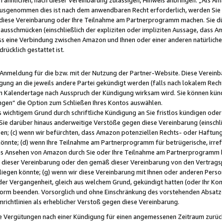
usgenommen dies ist nach dem anwendbaren Recht erforderlich, werden Sie 
f diese Vereinbarung oder Ihre Teilnahme am Partnerprogramm machen. Sie d
usschmücken (einschließlich der expliziten oder impliziten Aussage, dass A
 eine Verbindung zwischen Amazon und Ihnen oder einer anderen natürlichen 
rücklich gestattet ist.
r Anmeldung für die bzw. mit der Nutzung der Partner-Website. Diese Vereinb
gung an die jeweils andere Partei gekündigt werden (falls nach lokalem Rech
n Kalendertage nach Ausspruch der Kündigung wirksam wird. Sie können kündi
ngen“ die Option zum Schließen Ihres Kontos auswählen.
 wichtigem Grund durch schriftliche Kündigung an Sie fristlos kündigen oder I
 Sie darüber hinaus anderweitige Verstöße gegen diese Vereinbarung (einschli
ben; (c) wenn wir befürchten, dass Amazon potenziellen Rechts- oder Haftu
nnte; (d) wenn Ihre Teilnahme am Partnerprogramm für betrügerische, irref
das Ansehen von Amazon durch Sie oder Ihre Teilnahme am Partnerprogramm b
ieser Vereinbarung oder den gemäß dieser Vereinbarung von den Vertragspa
liegen könnte; (g) wenn wir diese Vereinbarung mit Ihnen oder anderen Perso
 der Vergangenheit, gleich aus welchem Grund, gekündigt hatten (oder Ihr Ko
rm beenden. Vorsorglich und ohne Einschränkung des vorstehenden Absatzes
richtlinien als erheblicher Verstoß gegen diese Vereinbarung.
e Vergütungen nach einer Kündigung für einen angemessenen Zeitraum zurückb