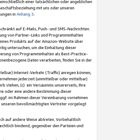
nschließlich einer tatsächlichen oder angeblichen
Geschäftsbeziehung mit uns oder unseren
mungen in
Anhang 3
.
schränkt auf E-Mails, Push- und SMS-Nachrichten.
ellung von Partner-Links und Programminhalten
 eines Produkts auf der Amazon-Website über
tig untersuchen, um die Einhaltung dieser
ntierung von Programminhalten als Best-Practice-
sonenbezogene Daten verarbeiten, finden Sie in der
telbar) Internet-Verkehr (Traffic) anregen können,
rnehmen jederzeit (unmittelbar oder mittelbar)
b stehen, (c) ein Versäumnis unsererseits, Ihre
fene oder eine andere Bestimmung dieser
r ggf. im Rahmen dieser Vereinbarung vornehmen
ch unseren bevollmächtigten Vertreter vorgelegt
ch auf andere Weise abtreten. Vorbehaltlich
rechtlich bindend, gegenüber den Parteien und