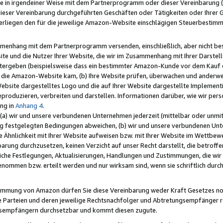
e in irgendeiner Weise mit dem Partnerprogramm oder dieser Vereinbarung (ei
ieser Vereinbarung durchgeführten Geschäften oder Tätigkeiten oder Ihrer 
liegen den für die jeweilige Amazon-Website einschlägigen Steuerbestim
mmenhang mit dem Partnerprogramm versenden, einschließlich, aber nicht be
site und die Nutzer Ihrer Website, die wir im Zusammenhang mit Ihrer Darst
itergeben (beispielsweise dass ein bestimmter Amazon-Kunde vor dem Kauf
uf die Amazon-Website kam, (b) Ihre Website prüfen, überwachen und anderwei
r Website dargestelltes Logo und die auf Ihrer Website dargestellte Impleme
reproduzieren, verbreiten und darstellen. Informationen darüber, wie wir per
ng in
Anhang 4
.
 (a) wir und unsere verbundenen Unternehmen jederzeit (mittelbar oder unmit
ng festgelegten Bedingungen abweichen, (b) wir und unsere verbundenen Unte
 Ähnlichkeit mit Ihrer Website aufweisen bzw. mit Ihrer Website im Wettbewer
barung durchzusetzen, keinen Verzicht auf unser Recht darstellt, die betrof
liche Festlegungen, Aktualisierungen, Handlungen und Zustimmungen, die wi
enommen bzw. erteilt werden und nur wirksam sind, wenn sie schriftlich dur
stimmung von Amazon dürfen Sie diese Vereinbarung weder Kraft Gesetzes no
die Parteien und deren jeweilige Rechtsnachfolger und Abtretungsempfänger 
ngsempfängern durchsetzbar und kommt diesen zugute.