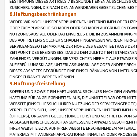
BESTIMMUNG DIESES ARTIKELS 7 BEGRÜNDET EINEN AUSSCHLUSS 
ZUSICHERUNGEN, DIE NACH DEN ANWENDBAREN GESETZLICHEN BE
8.Haftungsbeschränkungen
WEDER WIR NOCH UNSERE VERBUNDENEN UNTERNEHMEN ODER LIZEN
ODER EXEMPLARISCHE SCHÄDEN ODER SCHÄDEN AUFGRUND ENTGANG
NUTZUNGSAUSFALL ODER DATENVERLUST, DIE IM ZUSAMMENHANG MI
DES AUFTRETENS SOLCHER SCHÄDEN HINGEWIESEN WURDEN. FERN
SERVICEANGEBOTEN MAXIMAL DER HÖHE DES GESAMTBETRAGS DER 
ZEITPUNKT DES EREIGNISSES, DAS ZU DEM ZULETZT ENTSTANDENE
ZAHLENDEN VERGÜTUNGEN. SIE VERZICHTEN HIERMIT AUF ETWAIGE 
AUF ERFÜLLUNGSKLAGE, UNTERLASSUNGSKLAGE ODER ANDERE RECHT
DIESES ABSATZES BEGRÜNDET EINE EINSCHRÄNKUNG VON HAFTUNG
EINGESCHRÄNKT WERDEN KÖNNEN.
9.Haftungsfreistellung
SOFERN UND SOWEIT EIN HAFTUNGSAUSSCHLUSS NACH DEN ANWENDB
HAFTUNG FÜR ANGELEGENHEITEN AUS, DIE UNMITTELBAR ODER MITT
WEBSITE (EINSCHLIESSLICH IHRER NUTZUNG DER SERVICEANGEBOTE)
VERPFLICHTEN SICH, UNS, UNSERE VERBUNDENEN UNTERNEHMEN UN
(OFFICERS), ORGANMITGLIEDER (DIRECTORS) UND VERTRETER VON 
AUSLAGEN (EINSCHLIESSLICH ANGEMESSENER ANWALTSGEBÜHREN) FR
IHRER WEBSITE BZW. AUF IHRER WEBSITE ERSCHEINENDEM MATERIAL
MATERIALS MIT ANDEREN APPLIKATIONEN, INHALTEN ODER PROZESSE