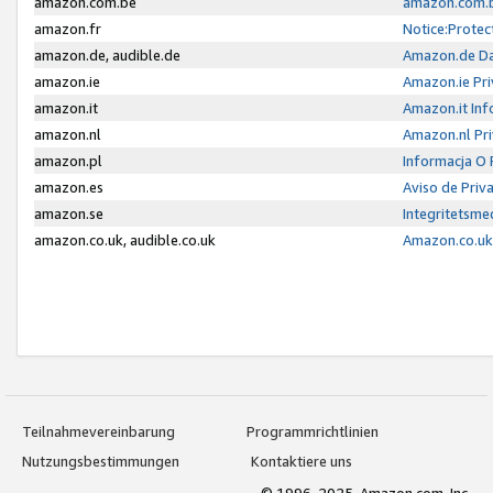
amazon.com.be
amazon.com.b
amazon.fr
Notice:Protec
amazon.de, audible.de
Amazon.de Da
amazon.ie
Amazon.ie Pri
amazon.it
Amazon.it Inf
amazon.nl
Amazon.nl Pri
amazon.pl
Informacja O
amazon.es
Aviso de Priv
amazon.se
Integritetsm
amazon.co.uk, audible.co.uk
Amazon.co.uk 
Teilnahmevereinbarung
Programmrichtlinien
Nutzungsbestimmungen
Kontaktiere uns