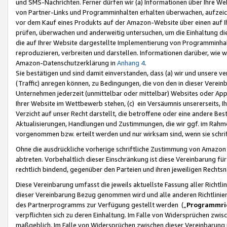
und SMS-Nachrichten. Ferner dürfen wir (a) Informationen über Ihre We
von Partner-Links und Programminhalten erhalten überwachen, aufzei
vor dem Kauf eines Produkts auf der Amazon-Website über einen auf Ih
prüfen, überwachen und anderweitig untersuchen, um die Einhaltung dies
die auf Ihrer Website dargestellte Implementierung von Programminhalt
reproduzieren, verbreiten und darstellen. Informationen darüber, wie w
Amazon-Datenschutzerklärung in
Anhang 4
.
Sie bestätigen und sind damit einverstanden, dass (a) wir und unsere 
(Traffic) anregen können, zu Bedingungen, die von den in dieser Vere
Unternehmen jederzeit (unmittelbar oder mittelbar) Websites oder Appl
Ihrer Website im Wettbewerb stehen, (c) ein Versäumnis unsererseits, I
Verzicht auf unser Recht darstellt, die betroffene oder eine andere B
Aktualisierungen, Handlungen und Zustimmungen, die wir ggf. im Rahme
vorgenommen bzw. erteilt werden und nur wirksam sind, wenn sie schri
Ohne die ausdrückliche vorherige schriftliche Zustimmung von Amazon
abtreten. Vorbehaltlich dieser Einschränkung ist diese Vereinbarung f
rechtlich bindend, gegenüber den Parteien und ihren jeweiligen Rech
Diese Vereinbarung umfasst die jeweils aktuellste Fassung aller Richtli
dieser Vereinbarung Bezug genommen wird und alle anderen Richtlinie
des Partnerprogramms zur Verfügung gestellt werden („
Programmric
verpflichten sich zu deren Einhaltung. Im Falle von Widersprüchen zwi
maßgeblich. Im Falle von Widersprüchen zwischen dieser Vereinbarun