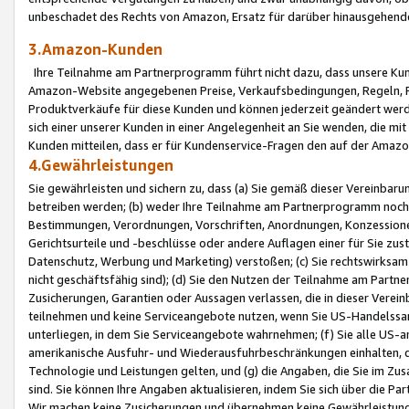
unbeschadet des Rechts von Amazon, Ersatz für darüber hinausgehen
3.Amazon-Kunden
Ihre Teilnahme am Partnerprogramm führt nicht dazu, dass unsere Kun
Amazon-Website angegebenen Preise, Verkaufsbedingungen, Regeln, Ri
Produktverkäufe für diese Kunden und können jederzeit geändert werde
sich einer unserer Kunden in einer Angelegenheit an Sie wenden, die 
Kunden mitteilen, dass er für Kundenservice-Fragen den auf der Ama
4.Gewährleistungen
Sie gewährleisten und sichern zu, dass (a) Sie gemäß dieser Vereinba
betreiben werden; (b) weder Ihre Teilnahme am Partnerprogramm noch d
Bestimmungen, Verordnungen, Vorschriften, Anordnungen, Konzessionen,
Gerichtsurteile und -beschlüsse oder andere Auflagen einer für Sie zu
Datenschutz, Werbung und Marketing) verstoßen; (c) Sie rechtswirksam 
nicht geschäftsfähig sind); (d) Sie den Nutzen der Teilnahme am Partne
Zusicherungen, Garantien oder Aussagen verlassen, die in dieser Verein
teilnehmen und keine Serviceangebote nutzen, wenn Sie US-Handelssa
unterliegen, in dem Sie Serviceangebote wahrnehmen; (f) Sie alle US
amerikanische Ausfuhr- und Wiederausfuhrbeschränkungen einhalten, 
Technologie und Leistungen gelten, und (g) die Angaben, die Sie im 
sind. Sie können Ihre Angaben aktualisieren, indem Sie sich über die 
Wir machen keine Zusicherungen und übernehmen keine Gewährleistun