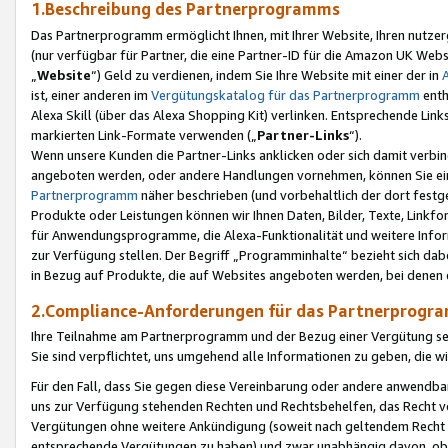
1.Beschreibung des Partnerprogramms
Das Partnerprogramm ermöglicht Ihnen, mit Ihrer Website, Ihren nutzer
(nur verfügbar für Partner, die eine Partner-ID für die Amazon UK We
„
Website
“) Geld zu verdienen, indem Sie Ihre Website mit einer der in
ist, einer anderen im
Vergütungskatalog für das Partnerprogramm
enth
Alexa Skill (über das Alexa Shopping Kit) verlinken. Entsprechende Lin
markierten Link-Formate verwenden („
Partner-Links
“).
Wenn unsere Kunden die Partner-Links anklicken oder sich damit verbi
angeboten werden, oder andere Handlungen vornehmen, können Sie eine
Partnerprogramm
näher beschrieben (und vorbehaltlich der dort festg
Produkte oder Leistungen können wir Ihnen Daten, Bilder, Texte, Linkfo
für Anwendungsprogramme, die Alexa-Funktionalität und weitere Inf
zur Verfügung stellen. Der Begriff „Programminhalte“ bezieht sich dabe
in Bezug auf Produkte, die auf Websites angeboten werden, bei denen 
2.Compliance-Anforderungen für das Partnerprog
Ihre Teilnahme am Partnerprogramm und der Bezug einer Vergütung setz
Sie sind verpflichtet, uns umgehend alle Informationen zu geben, die w
Für den Fall, dass Sie gegen diese Vereinbarung oder andere anwendba
uns zur Verfügung stehenden Rechten und Rechtsbehelfen, das Recht vo
Vergütungen ohne weitere Ankündigung (soweit nach geltendem Recht z
entsprechende Vergütungen zu haben) und zwar unabhängig davon, ob 