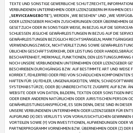
TEXTE UND SONSTIGE GEWERBLICHE SCHUTZRECHTE, INFORMATIONE
VERBUNDENEN UNTERNEHMEN ODER LIZENZGEBERN IM RAHMEN DES
„
SERVICEANGEBOTE
“), WERDEN „WIE BESEHEN“ UND „WIE VERFÜ
ODER LIZENZGEBER MACHEN ZUSICHERUNGEN ODER ÜBERNEHMEN GEW
GESETZLICH ODER IN SONSTIGER WEISE, IN BEZUG AUF DIE SERVI
SCHLIESSEN JEGLICHE GEWÄHRLEISTUNGEN IN BEZUG AUF DIE SERVI
GEWÄHRLEISTUNGEN BEZÜGLICH RECHTSMÄNGELN, MARKTGÄNGIGKEIT
VERWENDUNGSZWECK, NICHTVERLETZUNG SOWIE GEWÄHRLEISTUNGEN 
ÜBLICHEN GESCHÄFTSVERKEHR, DER LEISTUNG ODER HANDELSBRÄUCH
BESCHAFFENHEIT, MERKMALE, FUNKTIONEN, DEN LEISTUNGSUMFANG 
NOCH UNSERE VERBUNDENEN UNTERNEHMEN ODER LIZENZGEBER GEWÄ
BESCHRIEBEN DURCHGÄNGIG BZW. AUF BESTIMMTE ART UND WEISE
KORREKT, FEHLERFREI ODER FREI VON SCHÄDLICHEN KOMPONENTEN
HAFTEN FÜR: (A) FEHLER, UNGENAUIGKEITEN, VIREN, SCHADSOFTW
SYSTEMABSTÜRZE; ODER (B) UNBERECHTIGTE ZUGRIFFE AUF BZW. 
WEBSITE ODER VON DATEN, BILDERN, TEXTEN ODER SONSTIGEN INF
ODER EINER ANDEREN NATÜRLICHEN ODER JURISTISCHEN PERSON OD
GEWÄHRLEISTUNGSANSPRÜCHE, ES SEIN DENN, DIESE SIND IN DIES
UNSERE VERBUNDENEN UNTERNEHMEN ODER LIZENZGEBER FÜR EN
AUFGRUND (X) DES VERLUSTS VON VORAUSSICHTLICHEN GEWINNEN
VORTEILEN SOWIE (Y) VON INVESTITIONEN, AUFWENDUNGEN ODER VE
PARTNERPROGRAMM VORNEHMEN BZW. ÜBERNEHMEN ODER (Z) DER 