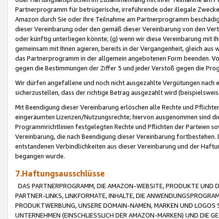
Partnerprogramm für betrügerische, irreführende oder illegale Zwecke
Amazon durch Sie oder Ihre Teilnahme am Partnerprogramm beschädig
dieser Vereinbarung oder den gemäß dieser Vereinbarung von den Vertr
oder künftig unterliegen könnte; (g) wenn wir diese Vereinbarung mit I
gemeinsam mit Ihnen agieren, bereits in der Vergangenheit, gleich aus
das Partnerprogramm in der allgemein angebotenen Form beenden. Vors
gegen die Bestimmungen der Ziffer 5 und jeder Verstoß gegen die Prog
Wir dürfen angefallene und noch nicht ausgezahlte Vergütungen nach 
sicherzustellen, dass der richtige Betrag ausgezahlt wird (beispielsw
Mit Beendigung dieser Vereinbarung erlöschen alle Rechte und Pflichte
eingeräumten Lizenzen/Nutzungsrechte; hiervon ausgenommen sind die in 
Programmrichtlinien festgelegten Rechte und Pflichten der Parteien sow
Vereinbarung, die nach Beendigung dieser Vereinbarung fortbestehen. D
entstandenen Verbindlichkeiten aus dieser Vereinbarung und der Haft
begangen wurde.
7.Haftungsausschlüsse
DAS PARTNERPROGRAMM, DIE AMAZON-WEBSITE, PRODUKTE UND DI
PARTNER-LINKS, LINKFORMATE, INHALTE, DIE ANWENDUNGSPROGR
PRODUKTWERBUNG, UNSERE DOMAIN-NAMEN, MARKEN UND LOGOS S
UNTERNEHMEN (EINSCHLIESSLICH DER AMAZON-MARKEN) UND DIE GE