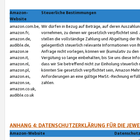
Amazon-
Steuerliche Bestimmungen
Website
amazon.com.be,
Wir dürfen in Bezug auf Beträge, auf deren Auszahlun
amazon.fr,
vornehmen, zu denen wir gesetzlich verpflichtet sind
amazon.de,
stellen die vollständige Zahlung und Abgeltung der 
audible.de,
gelegentlich steuerlich relevante Informationen von I
amazon.ie
Anfrage nicht vorlegen, können wir (kumulativ zu de
amazon.it,
Vergütung so lange einbehalten, bis Sie uns diese Inf
amazon.nl,
dass wir Sie betreffend nicht zur Einholung steuerlich 
amazon.pl,
könnten Sie gesetzlich verpflichtet sein, Amazon Meh
amazon.es,
Anforderungen an eine gültige MwSt.-Rechnung erfüllt
amazon.se,
zahlen.
amazon.co.uk,
audible.co.uk
ANHANG 4: DATENSCHUTZERKLÄRUNG FÜR DIE JEWE
Amazon-Website
Datenschutz