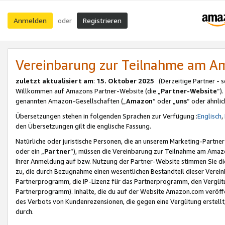
Anmelden
Registrieren
oder
Vereinbarung zur Teilnahme am 
zuletzt aktualisiert am
:
15. Oktober 2025
(Derzeitige Partner - 
Willkommen auf Amazons Partner-Website (die „
Partner-Website
“)
genannten Amazon-Gesellschaften („
Amazon
“ oder „
uns
“ oder ähnli
Übersetzungen stehen in folgenden Sprachen zur Verfügung :
Englisch
,
den Übersetzungen gilt die englische Fassung.
Natürliche oder juristische Personen, die an unserem Marketing-Partn
oder ein „
Partner
“), müssen die Vereinbarung zur Teilnahme am Ama
Ihrer Anmeldung auf bzw. Nutzung der Partner-Website stimmen Sie die
zu, die durch Bezugnahme einen wesentlichen Bestandteil dieser Verei
Partnerprogramm, die IP-Lizenz für das Partnerprogramm, den Vergütu
Partnerprogramm). Inhalte, die du auf der Website Amazon.com veröffe
des Verbots von Kundenrezensionen, die gegen eine Vergütung erstellt, 
durch.