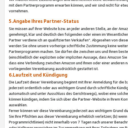
mit dem Partnerprogramm erwarten können, und wir sind nicht für etwa
vornehmen.
5.Angabe Ihres Partner-Status
Sie müssen auf Ihrer Website bzw. an jeder anderen Stelle, an der Am
genehmigt, klar und deutlich den folgenden oder einen im Wesentlichen
Partner verdiene ich an qualifizierten Verkäufen“. Abgesehen von die
werden Sie ohne unsere vorherige schriftliche Zustimmung keine weite
Partnerprogramm machen. Sie dürfen die zwischen uns und Ihnen best
(einschließlich der expliziten oder impliziten Aussage, dass Amazon Si
dass eine Verbindung zwischen Amazon und Ihnen oder einer anderen natü
vorliegenden Vereinbarung ausdrücklich gestattet ist.
6.Laufzeit und Kündigung
Die Laufzeit dieser Vereinbarung beginnt mit Ihrer Anmeldung für die 
jederzeit ordentlich oder aus wichtigem Grund durch schriftliche Kündi
automatisch und unter Ausschluss des Gerichtswegs), wobei eine solch
können kündigen, indem Sie sich über die Partner-Website in Ihrem Ko
auswählen.
Ferner können wir diese Vereinbarung jederzeit aus wichtigem Grund dur
Sie Ihre Pflichten aus dieser Vereinbarung erheblich verletzen; (b) wen
Programmrichtlinien) nicht innerhalb von 7 Tagen nach unserer Benachr
oder Haftungsansprüchen im Zusammenhang mit Ihrer Teilnahme am Pa