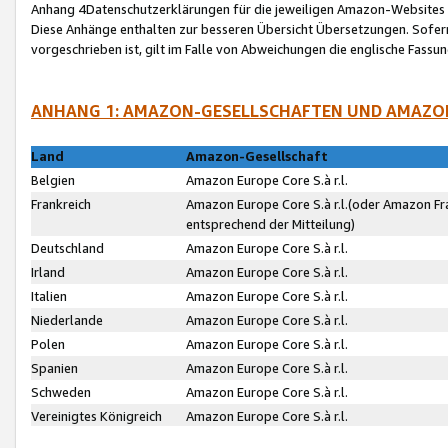
Anhang 4Datenschutzerklärungen für die jeweiligen Amazon-Websites
Diese Anhänge enthalten zur besseren Übersicht Übersetzungen. Sofe
vorgeschrieben ist, gilt im Falle von Abweichungen die englische Fass
ANHANG 1: AMAZON-GESELLSCHAFTEN UND AMAZO
Land
Amazon-Gesellschaft
Belgien
Amazon Europe Core S.à r.l.
Frankreich
Amazon Europe Core S.à r.l.(oder Amazon Fr
entsprechend der Mitteilung)
Deutschland
Amazon Europe Core S.à r.l.
Irland
Amazon Europe Core S.à r.l.
Italien
Amazon Europe Core S.à r.l.
Niederlande
Amazon Europe Core S.à r.l.
Polen
Amazon Europe Core S.à r.l.
Spanien
Amazon Europe Core S.à r.l.
Schweden
Amazon Europe Core S.à r.l.
Vereinigtes Königreich
Amazon Europe Core S.à r.l.