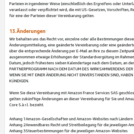
Parteien in irgendeiner Weise (einschließlich des Ergreifens oder Unt
veranlasst oder verpflichtet wird, die mit US-Gesetzen, Vorschriften,
für eine der Parteien dieser Vereinbarung gelten.
13.Änderungen
Wir behalten uns das Recht vor, einzelne oder alle Bestimmungen diese
Änderungsmitteilung, eine geänderte Vereinbarung oder eine geänderte 
über die entsprechende Änderung per E-Mail an Ihre zu diesem Zeitpun
ausgenommen etwaige Erhöhungen der Standardvergütung im Rahmen
Datum, jedoch frühestens sieben Kalendertage nach dem Datum, an de
PARTNERPROGRAMM NACH DEM DATUM DES WIRKSAMWERDENS DER Ä
WENN SIE MIT EINER ÄNDERUNG NICHT EINVERSTANDEN SIND, HABEN S
KÜNDIGEN.
Wenn Sie diese Vereinbarung mit Amazon France Services SAS geschlo
gelten zukünftige Änderungen an dieser Vereinbarung für Sie und Ama
Core S.à r.l. bezieht.
Anhang 1Amazon-Gesellschaften und Amazon-Websites nach Ländern
Anhang 2Anwendbares Recht und Streitbeilegung für die jeweiligen 
Anhang 3Steuerbestimmungen für die jeweiligen Amazon-Websites