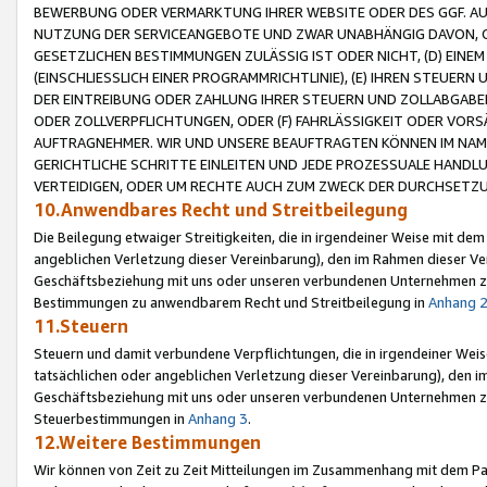
BEWERBUNG ODER VERMARKTUNG IHRER WEBSITE ODER DES GGF. AUF 
NUTZUNG DER SERVICEANGEBOTE UND ZWAR UNABHÄNGIG DAVON, O
GESETZLICHEN BESTIMMUNGEN ZULÄSSIG IST ODER NICHT, (D) EINE
(EINSCHLIESSLICH EINER PROGRAMMRICHTLINIE), (E) IHREN STEUER
DER EINTREIBUNG ODER ZAHLUNG IHRER STEUERN UND ZOLLABGAB
ODER ZOLLVERPFLICHTUNGEN, ODER (F) FAHRLÄSSIGKEIT ODER VORS
AUFTRAGNEHMER. WIR UND UNSERE BEAUFTRAGTEN KÖNNEN IM NAME
GERICHTLICHE SCHRITTE EINLEITEN UND JEDE PROZESSUALE HAND
VERTEIDIGEN, ODER UM RECHTE AUCH ZUM ZWECK DER DURCHSETZU
10.Anwendbares Recht und Streitbeilegung
Die Beilegung etwaiger Streitigkeiten, die in irgendeiner Weise mit de
angeblichen Verletzung dieser Vereinbarung), den im Rahmen dieser Ve
Geschäftsbeziehung mit uns oder unseren verbundenen Unternehmen zu
Bestimmungen zu anwendbarem Recht und Streitbeilegung in
Anhang 
11.Steuern
Steuern und damit verbundene Verpflichtungen, die in irgendeiner Wei
tatsächlichen oder angeblichen Verletzung dieser Vereinbarung), den 
Geschäftsbeziehung mit uns oder unseren verbundenen Unternehmen z
Steuerbestimmungen in
Anhang 3
.
12.Weitere Bestimmungen
Wir können von Zeit zu Zeit Mitteilungen im Zusammenhang mit dem Par