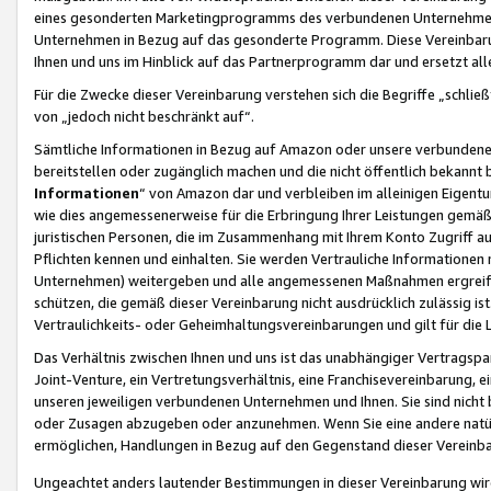
eines gesonderten Marketingprogramms des verbundenen Unternehmens
Unternehmen in Bezug auf das gesonderte Programm. Diese Vereinbarung
Ihnen und uns im Hinblick auf das Partnerprogramm dar und ersetzt al
Für die Zwecke dieser Vereinbarung verstehen sich die Begriffe „schließ
von „jedoch nicht beschränkt auf“.
Sämtliche Informationen in Bezug auf Amazon oder unsere verbunde
bereitstellen oder zugänglich machen und die nicht öffentlich bekannt bz
Informationen
“ von Amazon dar und verbleiben im alleinigen Eigent
wie dies angemessenerweise für die Erbringung Ihrer Leistungen gemäß d
juristischen Personen, die im Zusammenhang mit Ihrem Konto Zugriff au
Pflichten kennen und einhalten. Sie werden Vertrauliche Informationen 
Unternehmen) weitergeben und alle angemessenen Maßnahmen ergreifen
schützen, die gemäß dieser Vereinbarung nicht ausdrücklich zulässig is
Vertraulichkeits- oder Geheimhaltungsvereinbarungen und gilt für die
Das Verhältnis zwischen Ihnen und uns ist das unabhängiger Vertragspa
Joint-Venture, ein Vertretungsverhältnis, eine Franchisevereinbarung, 
unseren jeweiligen verbundenen Unternehmen und Ihnen. Sie sind ni
oder Zusagen abzugeben oder anzunehmen. Wenn Sie eine andere natürli
ermöglichen, Handlungen in Bezug auf den Gegenstand dieser Vereinbar
Ungeachtet anders lautender Bestimmungen in dieser Vereinbarung wird