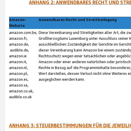
ANHANG 2: ANWENDBARES RECHT UND STRE
Amazon-
Anwendbares Recht und Streitbeilegung
Website
amazon.com.be,
Diese Vereinbarung und Streitigkeiten aller Art, die 
amazon.fr,
Großherzogtums Luxemburg unter Ausschluss seiner Kol
amazon.de,
ausschließlichen Zuständigkeit der Gerichte im Geri
audible.de,
dieser Vereinbarung kann Amazon bei einem zuständig
amazon.ie
Rechtsschutz wegen einer tatsächlichen oder angebli
amazon.it,
Amazon oder einer anderen natürlichen oder juristisc
amazon.nl,
Rechte in Bezug auf die Programminhalte besonderer,
amazon.pl,
Wert darstellen, dessen Verlust nicht ohne Weiteres e
amazon.es,
ausgeglichen werden kann.
amazon.se,
amazon.co.uk,
audible.co.uk
ANHANG 3: STEUERBESTIMMUNGEN FÜR DIE JEWEIL