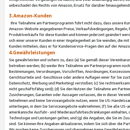
unbeschadet des Rechts von Amazon, Ersatz für darüber hinausgehen
3.Amazon-Kunden
Ihre Teilnahme am Partnerprogramm führt nicht dazu, dass unsere Kun
Amazon-Website angegebenen Preise, Verkaufsbedingungen, Regeln, Ri
Produktverkäufe für diese Kunden und können jederzeit geändert werde
sich einer unserer Kunden in einer Angelegenheit an Sie wenden, die 
Kunden mitteilen, dass er für Kundenservice-Fragen den auf der Ama
4.Gewährleistungen
Sie gewährleisten und sichern zu, dass (a) Sie gemäß dieser Vereinba
betreiben werden; (b) weder Ihre Teilnahme am Partnerprogramm noch d
Bestimmungen, Verordnungen, Vorschriften, Anordnungen, Konzessionen,
Gerichtsurteile und -beschlüsse oder andere Auflagen einer für Sie zu
Datenschutz, Werbung und Marketing) verstoßen; (c) Sie rechtswirksam 
nicht geschäftsfähig sind); (d) Sie den Nutzen der Teilnahme am Partne
Zusicherungen, Garantien oder Aussagen verlassen, die in dieser Verein
teilnehmen und keine Serviceangebote nutzen, wenn Sie US-Handelssa
unterliegen, in dem Sie Serviceangebote wahrnehmen; (f) Sie alle US
amerikanische Ausfuhr- und Wiederausfuhrbeschränkungen einhalten, 
Technologie und Leistungen gelten, und (g) die Angaben, die Sie im 
sind. Sie können Ihre Angaben aktualisieren, indem Sie sich über die 
Wir machen keine Zusicherungen und übernehmen keine Gewährleistun