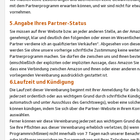
mit dem Partnerprogramm erwarten können, und wir sind nicht für etwa
vornehmen.
5.Angabe Ihres Partner-Status
Sie müssen auf Ihrer Website bzw. an jeder anderen Stelle, an der Am
genehmigt, klar und deutlich den folgenden oder einen im Wesentlichen
Partner verdiene ich an qualifizierten Verkäufen“. Abgesehen von die
werden Sie ohne unsere vorherige schriftliche Zustimmung keine weite
Partnerprogramm machen. Sie dürfen die zwischen uns und Ihnen best
(einschließlich der expliziten oder impliziten Aussage, dass Amazon Si
dass eine Verbindung zwischen Amazon und Ihnen oder einer anderen natü
vorliegenden Vereinbarung ausdrücklich gestattet ist.
6.Laufzeit und Kündigung
Die Laufzeit dieser Vereinbarung beginnt mit Ihrer Anmeldung für die 
jederzeit ordentlich oder aus wichtigem Grund durch schriftliche Kündi
automatisch und unter Ausschluss des Gerichtswegs), wobei eine solch
können kündigen, indem Sie sich über die Partner-Website in Ihrem Ko
auswählen.
Ferner können wir diese Vereinbarung jederzeit aus wichtigem Grund dur
Sie Ihre Pflichten aus dieser Vereinbarung erheblich verletzen; (b) wen
Programmrichtlinien) nicht innerhalb von 7 Tagen nach unserer Benachr
oder Haftungsansprüchen im Zusammenhang mit Ihrer Teilnahme am Pa