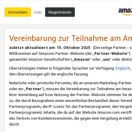
Anmelden
Registrieren
oder
Vereinbarung zur Teilnahme am 
zuletzt aktualisiert am
:
15. Oktober 2025
(Derzeitige Partner - 
Willkommen auf Amazons Partner-Website (die „
Partner-Website
“)
genannten Amazon-Gesellschaften („
Amazon
“ oder „
uns
“ oder ähnli
Übersetzungen stehen in folgenden Sprachen zur Verfügung :
Englisch
,
den Übersetzungen gilt die englische Fassung.
Natürliche oder juristische Personen, die an unserem Marketing-Partn
oder ein „
Partner
“), müssen die Vereinbarung zur Teilnahme am Ama
Ihrer Anmeldung auf bzw. Nutzung der Partner-Website stimmen Sie die
zu, die durch Bezugnahme einen wesentlichen Bestandteil dieser Verei
Partnerprogramm, die IP-Lizenz für das Partnerprogramm, den Vergütu
Partnerprogramm). Inhalte, die du auf der Website Amazon.com veröffe
des Verbots von Kundenrezensionen, die gegen eine Vergütung erstellt, 
durch.