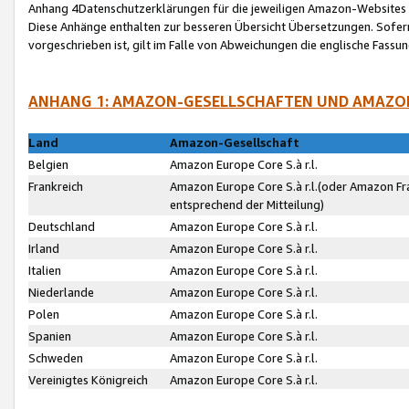
Anhang 4Datenschutzerklärungen für die jeweiligen Amazon-Websites
Diese Anhänge enthalten zur besseren Übersicht Übersetzungen. Sofe
vorgeschrieben ist, gilt im Falle von Abweichungen die englische Fass
ANHANG 1: AMAZON-GESELLSCHAFTEN UND AMAZO
Land
Amazon-Gesellschaft
Belgien
Amazon Europe Core S.à r.l.
Frankreich
Amazon Europe Core S.à r.l.(oder Amazon Fr
entsprechend der Mitteilung)
Deutschland
Amazon Europe Core S.à r.l.
Irland
Amazon Europe Core S.à r.l.
Italien
Amazon Europe Core S.à r.l.
Niederlande
Amazon Europe Core S.à r.l.
Polen
Amazon Europe Core S.à r.l.
Spanien
Amazon Europe Core S.à r.l.
Schweden
Amazon Europe Core S.à r.l.
Vereinigtes Königreich
Amazon Europe Core S.à r.l.