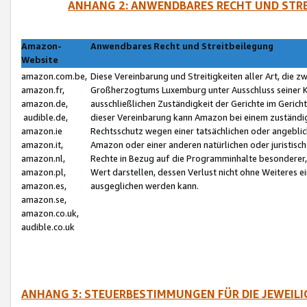
ANHANG 2: ANWENDBARES RECHT UND STRE
Amazon-
Anwendbares Recht und Streitbeilegung
Website
amazon.com.be,
Diese Vereinbarung und Streitigkeiten aller Art, die 
amazon.fr,
Großherzogtums Luxemburg unter Ausschluss seiner Kol
amazon.de,
ausschließlichen Zuständigkeit der Gerichte im Geri
audible.de,
dieser Vereinbarung kann Amazon bei einem zuständig
amazon.ie
Rechtsschutz wegen einer tatsächlichen oder angebli
amazon.it,
Amazon oder einer anderen natürlichen oder juristisc
amazon.nl,
Rechte in Bezug auf die Programminhalte besonderer,
amazon.pl,
Wert darstellen, dessen Verlust nicht ohne Weiteres e
amazon.es,
ausgeglichen werden kann.
amazon.se,
amazon.co.uk,
audible.co.uk
ANHANG 3: STEUERBESTIMMUNGEN FÜR DIE JEWEIL