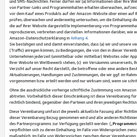
und SMS-Nachrichten. Ferner dürfen wir (a) Informationen über Ihre We
von Partner-Links und Programminhalten erhalten überwachen, aufzei
vor dem Kauf eines Produkts auf der Amazon-Website über einen auf Ih
prüfen, überwachen und anderweitig untersuchen, um die Einhaltung dies
die auf Ihrer Website dargestellte Implementierung von Programminhalt
reproduzieren, verbreiten und darstellen. Informationen darüber, wie w
Amazon-Datenschutzerklärung in
Anhang 4
.
Sie bestätigen und sind damit einverstanden, dass (a) wir und unsere 
(Traffic) anregen können, zu Bedingungen, die von den in dieser Vere
Unternehmen jederzeit (unmittelbar oder mittelbar) Websites oder Appl
Ihrer Website im Wettbewerb stehen, (c) ein Versäumnis unsererseits, I
Verzicht auf unser Recht darstellt, die betroffene oder eine andere B
Aktualisierungen, Handlungen und Zustimmungen, die wir ggf. im Rahme
vorgenommen bzw. erteilt werden und nur wirksam sind, wenn sie schri
Ohne die ausdrückliche vorherige schriftliche Zustimmung von Amazon
abtreten. Vorbehaltlich dieser Einschränkung ist diese Vereinbarung f
rechtlich bindend, gegenüber den Parteien und ihren jeweiligen Rech
Diese Vereinbarung umfasst die jeweils aktuellste Fassung aller Richtli
dieser Vereinbarung Bezug genommen wird und alle anderen Richtlinie
des Partnerprogramms zur Verfügung gestellt werden („
Programmric
verpflichten sich zu deren Einhaltung. Im Falle von Widersprüchen zwi
maßgeblich. Im Falle von Widersprüchen zwischen dieser Vereinbarun