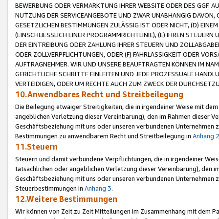
BEWERBUNG ODER VERMARKTUNG IHRER WEBSITE ODER DES GGF. AUF 
NUTZUNG DER SERVICEANGEBOTE UND ZWAR UNABHÄNGIG DAVON, O
GESETZLICHEN BESTIMMUNGEN ZULÄSSIG IST ODER NICHT, (D) EINE
(EINSCHLIESSLICH EINER PROGRAMMRICHTLINIE), (E) IHREN STEUER
DER EINTREIBUNG ODER ZAHLUNG IHRER STEUERN UND ZOLLABGAB
ODER ZOLLVERPFLICHTUNGEN, ODER (F) FAHRLÄSSIGKEIT ODER VORS
AUFTRAGNEHMER. WIR UND UNSERE BEAUFTRAGTEN KÖNNEN IM NAME
GERICHTLICHE SCHRITTE EINLEITEN UND JEDE PROZESSUALE HAND
VERTEIDIGEN, ODER UM RECHTE AUCH ZUM ZWECK DER DURCHSETZU
10.Anwendbares Recht und Streitbeilegung
Die Beilegung etwaiger Streitigkeiten, die in irgendeiner Weise mit de
angeblichen Verletzung dieser Vereinbarung), den im Rahmen dieser Ve
Geschäftsbeziehung mit uns oder unseren verbundenen Unternehmen zu
Bestimmungen zu anwendbarem Recht und Streitbeilegung in
Anhang 
11.Steuern
Steuern und damit verbundene Verpflichtungen, die in irgendeiner Wei
tatsächlichen oder angeblichen Verletzung dieser Vereinbarung), den 
Geschäftsbeziehung mit uns oder unseren verbundenen Unternehmen z
Steuerbestimmungen in
Anhang 3
.
12.Weitere Bestimmungen
Wir können von Zeit zu Zeit Mitteilungen im Zusammenhang mit dem Par