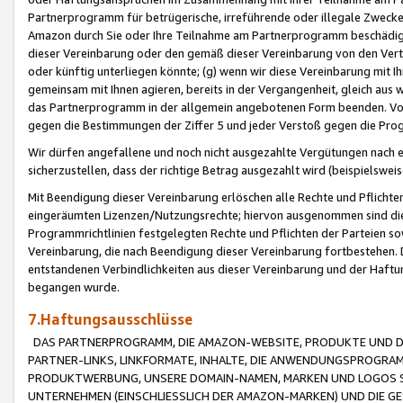
Partnerprogramm für betrügerische, irreführende oder illegale Zwecke
Amazon durch Sie oder Ihre Teilnahme am Partnerprogramm beschädig
dieser Vereinbarung oder den gemäß dieser Vereinbarung von den Vertr
oder künftig unterliegen könnte; (g) wenn wir diese Vereinbarung mit I
gemeinsam mit Ihnen agieren, bereits in der Vergangenheit, gleich aus
das Partnerprogramm in der allgemein angebotenen Form beenden. Vors
gegen die Bestimmungen der Ziffer 5 und jeder Verstoß gegen die Prog
Wir dürfen angefallene und noch nicht ausgezahlte Vergütungen nach 
sicherzustellen, dass der richtige Betrag ausgezahlt wird (beispielsw
Mit Beendigung dieser Vereinbarung erlöschen alle Rechte und Pflichte
eingeräumten Lizenzen/Nutzungsrechte; hiervon ausgenommen sind die in 
Programmrichtlinien festgelegten Rechte und Pflichten der Parteien sow
Vereinbarung, die nach Beendigung dieser Vereinbarung fortbestehen. D
entstandenen Verbindlichkeiten aus dieser Vereinbarung und der Haft
begangen wurde.
7.Haftungsausschlüsse
DAS PARTNERPROGRAMM, DIE AMAZON-WEBSITE, PRODUKTE UND DI
PARTNER-LINKS, LINKFORMATE, INHALTE, DIE ANWENDUNGSPROGR
PRODUKTWERBUNG, UNSERE DOMAIN-NAMEN, MARKEN UND LOGOS S
UNTERNEHMEN (EINSCHLIESSLICH DER AMAZON-MARKEN) UND DIE GE