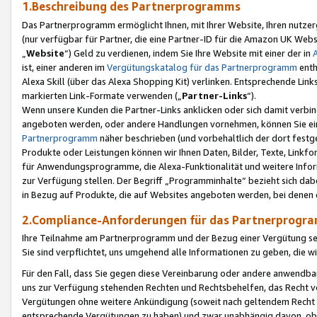
1.Beschreibung des Partnerprogramms
Das Partnerprogramm ermöglicht Ihnen, mit Ihrer Website, Ihren nutzer
(nur verfügbar für Partner, die eine Partner-ID für die Amazon UK We
„
Website
“) Geld zu verdienen, indem Sie Ihre Website mit einer der in
ist, einer anderen im
Vergütungskatalog für das Partnerprogramm
enth
Alexa Skill (über das Alexa Shopping Kit) verlinken. Entsprechende Lin
markierten Link-Formate verwenden („
Partner-Links
“).
Wenn unsere Kunden die Partner-Links anklicken oder sich damit verbi
angeboten werden, oder andere Handlungen vornehmen, können Sie eine
Partnerprogramm
näher beschrieben (und vorbehaltlich der dort festg
Produkte oder Leistungen können wir Ihnen Daten, Bilder, Texte, Linkfo
für Anwendungsprogramme, die Alexa-Funktionalität und weitere Inf
zur Verfügung stellen. Der Begriff „Programminhalte“ bezieht sich dabe
in Bezug auf Produkte, die auf Websites angeboten werden, bei denen 
2.Compliance-Anforderungen für das Partnerprog
Ihre Teilnahme am Partnerprogramm und der Bezug einer Vergütung setz
Sie sind verpflichtet, uns umgehend alle Informationen zu geben, die w
Für den Fall, dass Sie gegen diese Vereinbarung oder andere anwendba
uns zur Verfügung stehenden Rechten und Rechtsbehelfen, das Recht vo
Vergütungen ohne weitere Ankündigung (soweit nach geltendem Recht z
entsprechende Vergütungen zu haben) und zwar unabhängig davon, ob 