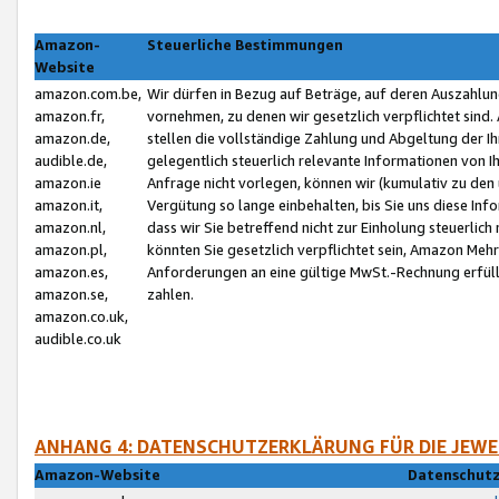
Amazon-
Steuerliche Bestimmungen
Website
amazon.com.be,
Wir dürfen in Bezug auf Beträge, auf deren Auszahlun
amazon.fr,
vornehmen, zu denen wir gesetzlich verpflichtet sind
amazon.de,
stellen die vollständige Zahlung und Abgeltung der 
audible.de,
gelegentlich steuerlich relevante Informationen von I
amazon.ie
Anfrage nicht vorlegen, können wir (kumulativ zu de
amazon.it,
Vergütung so lange einbehalten, bis Sie uns diese Inf
amazon.nl,
dass wir Sie betreffend nicht zur Einholung steuerlich 
amazon.pl,
könnten Sie gesetzlich verpflichtet sein, Amazon Meh
amazon.es,
Anforderungen an eine gültige MwSt.-Rechnung erfüllt
amazon.se,
zahlen.
amazon.co.uk,
audible.co.uk
ANHANG 4: DATENSCHUTZERKLÄRUNG FÜR DIE JEWE
Amazon-Website
Datenschutz