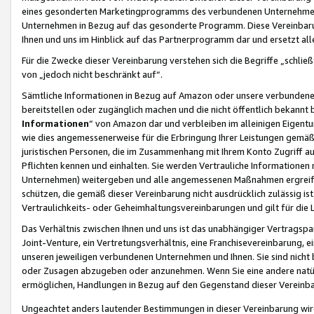
eines gesonderten Marketingprogramms des verbundenen Unternehmens
Unternehmen in Bezug auf das gesonderte Programm. Diese Vereinbarung
Ihnen und uns im Hinblick auf das Partnerprogramm dar und ersetzt al
Für die Zwecke dieser Vereinbarung verstehen sich die Begriffe „schließ
von „jedoch nicht beschränkt auf“.
Sämtliche Informationen in Bezug auf Amazon oder unsere verbunde
bereitstellen oder zugänglich machen und die nicht öffentlich bekannt bz
Informationen
“ von Amazon dar und verbleiben im alleinigen Eigent
wie dies angemessenerweise für die Erbringung Ihrer Leistungen gemäß d
juristischen Personen, die im Zusammenhang mit Ihrem Konto Zugriff au
Pflichten kennen und einhalten. Sie werden Vertrauliche Informationen 
Unternehmen) weitergeben und alle angemessenen Maßnahmen ergreifen
schützen, die gemäß dieser Vereinbarung nicht ausdrücklich zulässig is
Vertraulichkeits- oder Geheimhaltungsvereinbarungen und gilt für die
Das Verhältnis zwischen Ihnen und uns ist das unabhängiger Vertragspa
Joint-Venture, ein Vertretungsverhältnis, eine Franchisevereinbarung, 
unseren jeweiligen verbundenen Unternehmen und Ihnen. Sie sind ni
oder Zusagen abzugeben oder anzunehmen. Wenn Sie eine andere natürli
ermöglichen, Handlungen in Bezug auf den Gegenstand dieser Vereinbar
Ungeachtet anders lautender Bestimmungen in dieser Vereinbarung wird