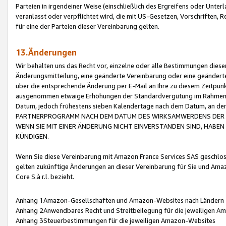
Parteien in irgendeiner Weise (einschließlich des Ergreifens oder Unt
veranlasst oder verpflichtet wird, die mit US-Gesetzen, Vorschriften,
für eine der Parteien dieser Vereinbarung gelten.
13.Änderungen
Wir behalten uns das Recht vor, einzelne oder alle Bestimmungen diese
Änderungsmitteilung, eine geänderte Vereinbarung oder eine geänderte 
über die entsprechende Änderung per E-Mail an Ihre zu diesem Zeitpun
ausgenommen etwaige Erhöhungen der Standardvergütung im Rahmen
Datum, jedoch frühestens sieben Kalendertage nach dem Datum, an de
PARTNERPROGRAMM NACH DEM DATUM DES WIRKSAMWERDENS DER Ä
WENN SIE MIT EINER ÄNDERUNG NICHT EINVERSTANDEN SIND, HABEN S
KÜNDIGEN.
Wenn Sie diese Vereinbarung mit Amazon France Services SAS geschlo
gelten zukünftige Änderungen an dieser Vereinbarung für Sie und Ama
Core S.à r.l. bezieht.
Anhang 1Amazon-Gesellschaften und Amazon-Websites nach Ländern
Anhang 2Anwendbares Recht und Streitbeilegung für die jeweiligen 
Anhang 3Steuerbestimmungen für die jeweiligen Amazon-Websites