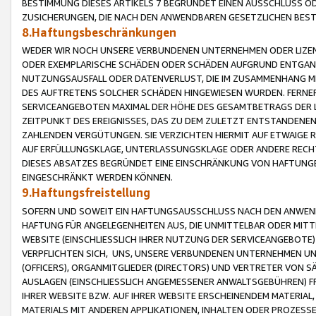
BESTIMMUNG DIESES ARTIKELS 7 BEGRÜNDET EINEN AUSSCHLUSS 
ZUSICHERUNGEN, DIE NACH DEN ANWENDBAREN GESETZLICHEN BE
8.Haftungsbeschränkungen
WEDER WIR NOCH UNSERE VERBUNDENEN UNTERNEHMEN ODER LIZEN
ODER EXEMPLARISCHE SCHÄDEN ODER SCHÄDEN AUFGRUND ENTGANG
NUTZUNGSAUSFALL ODER DATENVERLUST, DIE IM ZUSAMMENHANG MI
DES AUFTRETENS SOLCHER SCHÄDEN HINGEWIESEN WURDEN. FERN
SERVICEANGEBOTEN MAXIMAL DER HÖHE DES GESAMTBETRAGS DER 
ZEITPUNKT DES EREIGNISSES, DAS ZU DEM ZULETZT ENTSTANDENE
ZAHLENDEN VERGÜTUNGEN. SIE VERZICHTEN HIERMIT AUF ETWAIGE 
AUF ERFÜLLUNGSKLAGE, UNTERLASSUNGSKLAGE ODER ANDERE RECHT
DIESES ABSATZES BEGRÜNDET EINE EINSCHRÄNKUNG VON HAFTUNG
EINGESCHRÄNKT WERDEN KÖNNEN.
9.Haftungsfreistellung
SOFERN UND SOWEIT EIN HAFTUNGSAUSSCHLUSS NACH DEN ANWENDB
HAFTUNG FÜR ANGELEGENHEITEN AUS, DIE UNMITTELBAR ODER MITT
WEBSITE (EINSCHLIESSLICH IHRER NUTZUNG DER SERVICEANGEBOTE)
VERPFLICHTEN SICH, UNS, UNSERE VERBUNDENEN UNTERNEHMEN UN
(OFFICERS), ORGANMITGLIEDER (DIRECTORS) UND VERTRETER VON 
AUSLAGEN (EINSCHLIESSLICH ANGEMESSENER ANWALTSGEBÜHREN) FR
IHRER WEBSITE BZW. AUF IHRER WEBSITE ERSCHEINENDEM MATERIAL
MATERIALS MIT ANDEREN APPLIKATIONEN, INHALTEN ODER PROZESSE