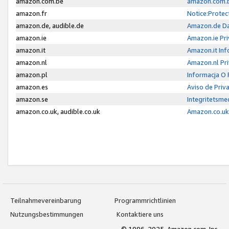
amazon.com.be
amazon.com.b
amazon.fr
Notice:Protec
amazon.de, audible.de
Amazon.de Da
amazon.ie
Amazon.ie Pri
amazon.it
Amazon.it Inf
amazon.nl
Amazon.nl Pri
amazon.pl
Informacja O
amazon.es
Aviso de Priv
amazon.se
Integritetsm
amazon.co.uk, audible.co.uk
Amazon.co.uk 
Teilnahmevereinbarung
Programmrichtlinien
Nutzungsbestimmungen
Kontaktiere uns