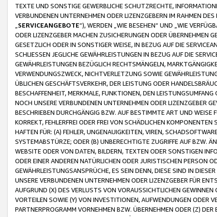
TEXTE UND SONSTIGE GEWERBLICHE SCHUTZRECHTE, INFORMATIONE
VERBUNDENEN UNTERNEHMEN ODER LIZENZGEBERN IM RAHMEN DES
„
SERVICEANGEBOTE
“), WERDEN „WIE BESEHEN“ UND „WIE VERFÜ
ODER LIZENZGEBER MACHEN ZUSICHERUNGEN ODER ÜBERNEHMEN GEW
GESETZLICH ODER IN SONSTIGER WEISE, IN BEZUG AUF DIE SERVI
SCHLIESSEN JEGLICHE GEWÄHRLEISTUNGEN IN BEZUG AUF DIE SERVI
GEWÄHRLEISTUNGEN BEZÜGLICH RECHTSMÄNGELN, MARKTGÄNGIGKEIT
VERWENDUNGSZWECK, NICHTVERLETZUNG SOWIE GEWÄHRLEISTUNGEN 
ÜBLICHEN GESCHÄFTSVERKEHR, DER LEISTUNG ODER HANDELSBRÄUCH
BESCHAFFENHEIT, MERKMALE, FUNKTIONEN, DEN LEISTUNGSUMFANG 
NOCH UNSERE VERBUNDENEN UNTERNEHMEN ODER LIZENZGEBER GEWÄ
BESCHRIEBEN DURCHGÄNGIG BZW. AUF BESTIMMTE ART UND WEISE
KORREKT, FEHLERFREI ODER FREI VON SCHÄDLICHEN KOMPONENTEN
HAFTEN FÜR: (A) FEHLER, UNGENAUIGKEITEN, VIREN, SCHADSOFTW
SYSTEMABSTÜRZE; ODER (B) UNBERECHTIGTE ZUGRIFFE AUF BZW. 
WEBSITE ODER VON DATEN, BILDERN, TEXTEN ODER SONSTIGEN INF
ODER EINER ANDEREN NATÜRLICHEN ODER JURISTISCHEN PERSON OD
GEWÄHRLEISTUNGSANSPRÜCHE, ES SEIN DENN, DIESE SIND IN DIES
UNSERE VERBUNDENEN UNTERNEHMEN ODER LIZENZGEBER FÜR EN
AUFGRUND (X) DES VERLUSTS VON VORAUSSICHTLICHEN GEWINNEN
VORTEILEN SOWIE (Y) VON INVESTITIONEN, AUFWENDUNGEN ODER VE
PARTNERPROGRAMM VORNEHMEN BZW. ÜBERNEHMEN ODER (Z) DER 