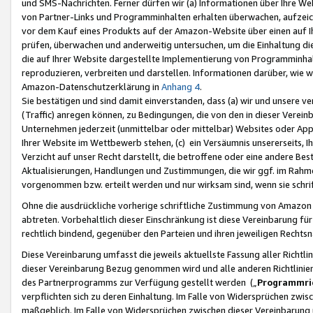
und SMS-Nachrichten. Ferner dürfen wir (a) Informationen über Ihre We
von Partner-Links und Programminhalten erhalten überwachen, aufzei
vor dem Kauf eines Produkts auf der Amazon-Website über einen auf Ih
prüfen, überwachen und anderweitig untersuchen, um die Einhaltung dies
die auf Ihrer Website dargestellte Implementierung von Programminhalt
reproduzieren, verbreiten und darstellen. Informationen darüber, wie w
Amazon-Datenschutzerklärung in
Anhang 4
.
Sie bestätigen und sind damit einverstanden, dass (a) wir und unsere 
(Traffic) anregen können, zu Bedingungen, die von den in dieser Vere
Unternehmen jederzeit (unmittelbar oder mittelbar) Websites oder Appl
Ihrer Website im Wettbewerb stehen, (c) ein Versäumnis unsererseits, I
Verzicht auf unser Recht darstellt, die betroffene oder eine andere B
Aktualisierungen, Handlungen und Zustimmungen, die wir ggf. im Rahme
vorgenommen bzw. erteilt werden und nur wirksam sind, wenn sie schri
Ohne die ausdrückliche vorherige schriftliche Zustimmung von Amazon
abtreten. Vorbehaltlich dieser Einschränkung ist diese Vereinbarung f
rechtlich bindend, gegenüber den Parteien und ihren jeweiligen Rech
Diese Vereinbarung umfasst die jeweils aktuellste Fassung aller Richtli
dieser Vereinbarung Bezug genommen wird und alle anderen Richtlinie
des Partnerprogramms zur Verfügung gestellt werden („
Programmric
verpflichten sich zu deren Einhaltung. Im Falle von Widersprüchen zwi
maßgeblich. Im Falle von Widersprüchen zwischen dieser Vereinbarun