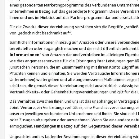
eines gesonderten Marketingprogramms des verbundenen Unternehmens
Unternehmen in Bezug auf das gesonderte Programm. Diese Vereinbarung
Ihnen und uns im Hinblick auf das Partnerprogramm dar und ersetzt al
Für die Zwecke dieser Vereinbarung verstehen sich die Begriffe „schließ
von „jedoch nicht beschränkt auf“.
Sämtliche Informationen in Bezug auf Amazon oder unsere verbunde
bereitstellen oder zugänglich machen und die nicht öffentlich bekannt bz
Informationen
“ von Amazon dar und verbleiben im alleinigen Eigent
wie dies angemessenerweise für die Erbringung Ihrer Leistungen gemäß d
juristischen Personen, die im Zusammenhang mit Ihrem Konto Zugriff au
Pflichten kennen und einhalten. Sie werden Vertrauliche Informationen 
Unternehmen) weitergeben und alle angemessenen Maßnahmen ergreifen
schützen, die gemäß dieser Vereinbarung nicht ausdrücklich zulässig is
Vertraulichkeits- oder Geheimhaltungsvereinbarungen und gilt für die
Das Verhältnis zwischen Ihnen und uns ist das unabhängiger Vertragspa
Joint-Venture, ein Vertretungsverhältnis, eine Franchisevereinbarung, 
unseren jeweiligen verbundenen Unternehmen und Ihnen. Sie sind ni
oder Zusagen abzugeben oder anzunehmen. Wenn Sie eine andere natürli
ermöglichen, Handlungen in Bezug auf den Gegenstand dieser Vereinbar
Ungeachtet anders lautender Bestimmungen in dieser Vereinbarung wird