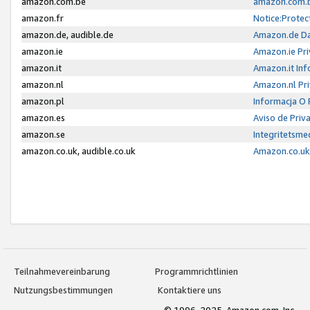
amazon.com.be
amazon.com.b
amazon.fr
Notice:Protec
amazon.de, audible.de
Amazon.de Da
amazon.ie
Amazon.ie Pri
amazon.it
Amazon.it Inf
amazon.nl
Amazon.nl Pri
amazon.pl
Informacja O
amazon.es
Aviso de Priv
amazon.se
Integritetsm
amazon.co.uk, audible.co.uk
Amazon.co.uk 
Teilnahmevereinbarung
Programmrichtlinien
Nutzungsbestimmungen
Kontaktiere uns