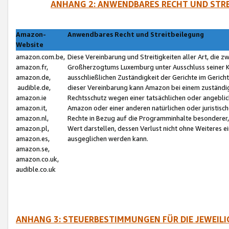
ANHANG 2: ANWENDBARES RECHT UND STRE
Amazon-
Anwendbares Recht und Streitbeilegung
Website
amazon.com.be,
Diese Vereinbarung und Streitigkeiten aller Art, die 
amazon.fr,
Großherzogtums Luxemburg unter Ausschluss seiner Kol
amazon.de,
ausschließlichen Zuständigkeit der Gerichte im Geri
audible.de,
dieser Vereinbarung kann Amazon bei einem zuständig
amazon.ie
Rechtsschutz wegen einer tatsächlichen oder angebli
amazon.it,
Amazon oder einer anderen natürlichen oder juristisc
amazon.nl,
Rechte in Bezug auf die Programminhalte besonderer,
amazon.pl,
Wert darstellen, dessen Verlust nicht ohne Weiteres e
amazon.es,
ausgeglichen werden kann.
amazon.se,
amazon.co.uk,
audible.co.uk
ANHANG 3: STEUERBESTIMMUNGEN FÜR DIE JEWEIL