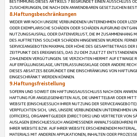
BESTIMMUNG DIESES ARTIKELS 7 BEGRÜNDET EINEN AUSSCHLUSS 
ZUSICHERUNGEN, DIE NACH DEN ANWENDBAREN GESETZLICHEN BE
8.Haftungsbeschränkungen
WEDER WIR NOCH UNSERE VERBUNDENEN UNTERNEHMEN ODER LIZEN
ODER EXEMPLARISCHE SCHÄDEN ODER SCHÄDEN AUFGRUND ENTGANG
NUTZUNGSAUSFALL ODER DATENVERLUST, DIE IM ZUSAMMENHANG MI
DES AUFTRETENS SOLCHER SCHÄDEN HINGEWIESEN WURDEN. FERN
SERVICEANGEBOTEN MAXIMAL DER HÖHE DES GESAMTBETRAGS DER 
ZEITPUNKT DES EREIGNISSES, DAS ZU DEM ZULETZT ENTSTANDENE
ZAHLENDEN VERGÜTUNGEN. SIE VERZICHTEN HIERMIT AUF ETWAIGE 
AUF ERFÜLLUNGSKLAGE, UNTERLASSUNGSKLAGE ODER ANDERE RECHT
DIESES ABSATZES BEGRÜNDET EINE EINSCHRÄNKUNG VON HAFTUNG
EINGESCHRÄNKT WERDEN KÖNNEN.
9.Haftungsfreistellung
SOFERN UND SOWEIT EIN HAFTUNGSAUSSCHLUSS NACH DEN ANWENDB
HAFTUNG FÜR ANGELEGENHEITEN AUS, DIE UNMITTELBAR ODER MITT
WEBSITE (EINSCHLIESSLICH IHRER NUTZUNG DER SERVICEANGEBOTE)
VERPFLICHTEN SICH, UNS, UNSERE VERBUNDENEN UNTERNEHMEN UN
(OFFICERS), ORGANMITGLIEDER (DIRECTORS) UND VERTRETER VON 
AUSLAGEN (EINSCHLIESSLICH ANGEMESSENER ANWALTSGEBÜHREN) FR
IHRER WEBSITE BZW. AUF IHRER WEBSITE ERSCHEINENDEM MATERIAL
MATERIALS MIT ANDEREN APPLIKATIONEN, INHALTEN ODER PROZESSE