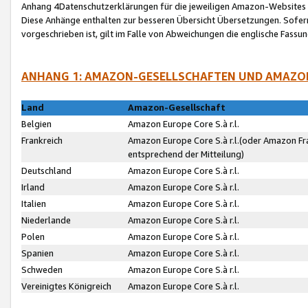
Anhang 4Datenschutzerklärungen für die jeweiligen Amazon-Websites
Diese Anhänge enthalten zur besseren Übersicht Übersetzungen. Sofe
vorgeschrieben ist, gilt im Falle von Abweichungen die englische Fass
ANHANG 1: AMAZON-GESELLSCHAFTEN UND AMAZO
Land
Amazon-Gesellschaft
Belgien
Amazon Europe Core S.à r.l.
Frankreich
Amazon Europe Core S.à r.l.(oder Amazon Fr
entsprechend der Mitteilung)
Deutschland
Amazon Europe Core S.à r.l.
Irland
Amazon Europe Core S.à r.l.
Italien
Amazon Europe Core S.à r.l.
Niederlande
Amazon Europe Core S.à r.l.
Polen
Amazon Europe Core S.à r.l.
Spanien
Amazon Europe Core S.à r.l.
Schweden
Amazon Europe Core S.à r.l.
Vereinigtes Königreich
Amazon Europe Core S.à r.l.