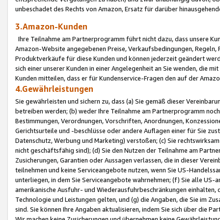
unbeschadet des Rechts von Amazon, Ersatz für darüber hinausgehen
3.Amazon-Kunden
Ihre Teilnahme am Partnerprogramm führt nicht dazu, dass unsere Kun
Amazon-Website angegebenen Preise, Verkaufsbedingungen, Regeln, Ri
Produktverkäufe für diese Kunden und können jederzeit geändert werde
sich einer unserer Kunden in einer Angelegenheit an Sie wenden, die 
Kunden mitteilen, dass er für Kundenservice-Fragen den auf der Ama
4.Gewährleistungen
Sie gewährleisten und sichern zu, dass (a) Sie gemäß dieser Vereinba
betreiben werden; (b) weder Ihre Teilnahme am Partnerprogramm noch d
Bestimmungen, Verordnungen, Vorschriften, Anordnungen, Konzessionen,
Gerichtsurteile und -beschlüsse oder andere Auflagen einer für Sie zu
Datenschutz, Werbung und Marketing) verstoßen; (c) Sie rechtswirksam 
nicht geschäftsfähig sind); (d) Sie den Nutzen der Teilnahme am Partne
Zusicherungen, Garantien oder Aussagen verlassen, die in dieser Verein
teilnehmen und keine Serviceangebote nutzen, wenn Sie US-Handelssa
unterliegen, in dem Sie Serviceangebote wahrnehmen; (f) Sie alle US
amerikanische Ausfuhr- und Wiederausfuhrbeschränkungen einhalten, 
Technologie und Leistungen gelten, und (g) die Angaben, die Sie im 
sind. Sie können Ihre Angaben aktualisieren, indem Sie sich über die 
Wir machen keine Zusicherungen und übernehmen keine Gewährleistun