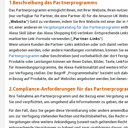
1.Beschreibung des Partnerprogramms
Das Partnerprogramm ermöglicht Ihnen, mit Ihrer Website, Ihren nutzer
(nur verfügbar für Partner, die eine Partner-ID für die Amazon UK We
„
Website
“) Geld zu verdienen, indem Sie Ihre Website mit einer der in
ist, einer anderen im
Vergütungskatalog für das Partnerprogramm
enth
Alexa Skill (über das Alexa Shopping Kit) verlinken. Entsprechende Lin
markierten Link-Formate verwenden („
Partner-Links
“).
Wenn unsere Kunden die Partner-Links anklicken oder sich damit verbi
angeboten werden, oder andere Handlungen vornehmen, können Sie eine
Partnerprogramm
näher beschrieben (und vorbehaltlich der dort festg
Produkte oder Leistungen können wir Ihnen Daten, Bilder, Texte, Linkfo
für Anwendungsprogramme, die Alexa-Funktionalität und weitere Inf
zur Verfügung stellen. Der Begriff „Programminhalte“ bezieht sich dabe
in Bezug auf Produkte, die auf Websites angeboten werden, bei denen 
2.Compliance-Anforderungen für das Partnerprog
Ihre Teilnahme am Partnerprogramm und der Bezug einer Vergütung setz
Sie sind verpflichtet, uns umgehend alle Informationen zu geben, die w
Für den Fall, dass Sie gegen diese Vereinbarung oder andere anwendba
uns zur Verfügung stehenden Rechten und Rechtsbehelfen, das Recht vo
Vergütungen ohne weitere Ankündigung (soweit nach geltendem Recht z
entsprechende Vergütungen zu haben) und zwar unabhängig davon, ob 