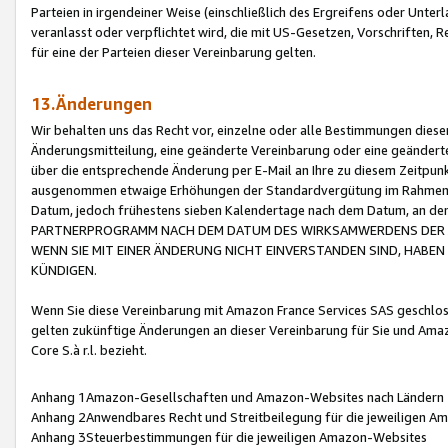
Parteien in irgendeiner Weise (einschließlich des Ergreifens oder Unt
veranlasst oder verpflichtet wird, die mit US-Gesetzen, Vorschriften,
für eine der Parteien dieser Vereinbarung gelten.
13.Änderungen
Wir behalten uns das Recht vor, einzelne oder alle Bestimmungen diese
Änderungsmitteilung, eine geänderte Vereinbarung oder eine geänderte 
über die entsprechende Änderung per E-Mail an Ihre zu diesem Zeitpun
ausgenommen etwaige Erhöhungen der Standardvergütung im Rahmen
Datum, jedoch frühestens sieben Kalendertage nach dem Datum, an de
PARTNERPROGRAMM NACH DEM DATUM DES WIRKSAMWERDENS DER Ä
WENN SIE MIT EINER ÄNDERUNG NICHT EINVERSTANDEN SIND, HABEN S
KÜNDIGEN.
Wenn Sie diese Vereinbarung mit Amazon France Services SAS geschlo
gelten zukünftige Änderungen an dieser Vereinbarung für Sie und Ama
Core S.à r.l. bezieht.
Anhang 1Amazon-Gesellschaften und Amazon-Websites nach Ländern
Anhang 2Anwendbares Recht und Streitbeilegung für die jeweiligen 
Anhang 3Steuerbestimmungen für die jeweiligen Amazon-Websites