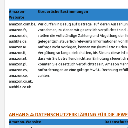
Amazon-
Steuerliche Bestimmungen
Website
amazon.com.be,
Wir dürfen in Bezug auf Beträge, auf deren Auszahlun
amazon.fr,
vornehmen, zu denen wir gesetzlich verpflichtet sind
amazon.de,
stellen die vollständige Zahlung und Abgeltung der 
audible.de,
gelegentlich steuerlich relevante Informationen von I
amazon.ie
Anfrage nicht vorlegen, können wir (kumulativ zu de
amazon.it,
Vergütung so lange einbehalten, bis Sie uns diese Inf
amazon.nl,
dass wir Sie betreffend nicht zur Einholung steuerlich 
amazon.pl,
könnten Sie gesetzlich verpflichtet sein, Amazon Meh
amazon.es,
Anforderungen an eine gültige MwSt.-Rechnung erfüllt
amazon.se,
zahlen.
amazon.co.uk,
audible.co.uk
ANHANG 4: DATENSCHUTZERKLÄRUNG FÜR DIE JEWE
Amazon-Website
Datenschutz