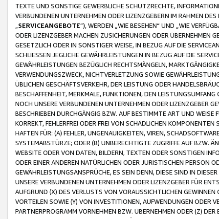
TEXTE UND SONSTIGE GEWERBLICHE SCHUTZRECHTE, INFORMATIONE
VERBUNDENEN UNTERNEHMEN ODER LIZENZGEBERN IM RAHMEN DES
„
SERVICEANGEBOTE
“), WERDEN „WIE BESEHEN“ UND „WIE VERFÜ
ODER LIZENZGEBER MACHEN ZUSICHERUNGEN ODER ÜBERNEHMEN GEW
GESETZLICH ODER IN SONSTIGER WEISE, IN BEZUG AUF DIE SERVI
SCHLIESSEN JEGLICHE GEWÄHRLEISTUNGEN IN BEZUG AUF DIE SERVI
GEWÄHRLEISTUNGEN BEZÜGLICH RECHTSMÄNGELN, MARKTGÄNGIGKEIT
VERWENDUNGSZWECK, NICHTVERLETZUNG SOWIE GEWÄHRLEISTUNGEN 
ÜBLICHEN GESCHÄFTSVERKEHR, DER LEISTUNG ODER HANDELSBRÄUCH
BESCHAFFENHEIT, MERKMALE, FUNKTIONEN, DEN LEISTUNGSUMFANG 
NOCH UNSERE VERBUNDENEN UNTERNEHMEN ODER LIZENZGEBER GEWÄ
BESCHRIEBEN DURCHGÄNGIG BZW. AUF BESTIMMTE ART UND WEISE
KORREKT, FEHLERFREI ODER FREI VON SCHÄDLICHEN KOMPONENTEN
HAFTEN FÜR: (A) FEHLER, UNGENAUIGKEITEN, VIREN, SCHADSOFTW
SYSTEMABSTÜRZE; ODER (B) UNBERECHTIGTE ZUGRIFFE AUF BZW. 
WEBSITE ODER VON DATEN, BILDERN, TEXTEN ODER SONSTIGEN INF
ODER EINER ANDEREN NATÜRLICHEN ODER JURISTISCHEN PERSON OD
GEWÄHRLEISTUNGSANSPRÜCHE, ES SEIN DENN, DIESE SIND IN DIES
UNSERE VERBUNDENEN UNTERNEHMEN ODER LIZENZGEBER FÜR EN
AUFGRUND (X) DES VERLUSTS VON VORAUSSICHTLICHEN GEWINNEN
VORTEILEN SOWIE (Y) VON INVESTITIONEN, AUFWENDUNGEN ODER VE
PARTNERPROGRAMM VORNEHMEN BZW. ÜBERNEHMEN ODER (Z) DER 