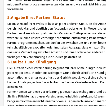
mit dem Partnerprogramm erwarten können, und wir sind nicht für etwa
vornehmen.
5.Angabe Ihres Partner-Status
Sie müssen auf Ihrer Website bzw. an jeder anderen Stelle, an der Am
genehmigt, klar und deutlich den folgenden oder einen im Wesentlichen
Partner verdiene ich an qualifizierten Verkäufen“. Abgesehen von die
werden Sie ohne unsere vorherige schriftliche Zustimmung keine weite
Partnerprogramm machen. Sie dürfen die zwischen uns und Ihnen best
(einschließlich der expliziten oder impliziten Aussage, dass Amazon Si
dass eine Verbindung zwischen Amazon und Ihnen oder einer anderen natü
vorliegenden Vereinbarung ausdrücklich gestattet ist.
6.Laufzeit und Kündigung
Die Laufzeit dieser Vereinbarung beginnt mit Ihrer Anmeldung für die 
jederzeit ordentlich oder aus wichtigem Grund durch schriftliche Kündi
automatisch und unter Ausschluss des Gerichtswegs), wobei eine solch
können kündigen, indem Sie sich über die Partner-Website in Ihrem Ko
auswählen.
Ferner können wir diese Vereinbarung jederzeit aus wichtigem Grund dur
Sie Ihre Pflichten aus dieser Vereinbarung erheblich verletzen; (b) wen
Programmrichtlinien) nicht innerhalb von 7 Tagen nach unserer Benachr
oder Haftungsansprüchen im Zusammenhang mit Ihrer Teilnahme am Pa