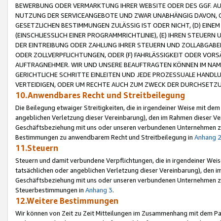
BEWERBUNG ODER VERMARKTUNG IHRER WEBSITE ODER DES GGF. AUF 
NUTZUNG DER SERVICEANGEBOTE UND ZWAR UNABHÄNGIG DAVON, O
GESETZLICHEN BESTIMMUNGEN ZULÄSSIG IST ODER NICHT, (D) EINE
(EINSCHLIESSLICH EINER PROGRAMMRICHTLINIE), (E) IHREN STEUER
DER EINTREIBUNG ODER ZAHLUNG IHRER STEUERN UND ZOLLABGAB
ODER ZOLLVERPFLICHTUNGEN, ODER (F) FAHRLÄSSIGKEIT ODER VORS
AUFTRAGNEHMER. WIR UND UNSERE BEAUFTRAGTEN KÖNNEN IM NAME
GERICHTLICHE SCHRITTE EINLEITEN UND JEDE PROZESSUALE HAND
VERTEIDIGEN, ODER UM RECHTE AUCH ZUM ZWECK DER DURCHSETZU
10.Anwendbares Recht und Streitbeilegung
Die Beilegung etwaiger Streitigkeiten, die in irgendeiner Weise mit de
angeblichen Verletzung dieser Vereinbarung), den im Rahmen dieser Ve
Geschäftsbeziehung mit uns oder unseren verbundenen Unternehmen zu
Bestimmungen zu anwendbarem Recht und Streitbeilegung in
Anhang 
11.Steuern
Steuern und damit verbundene Verpflichtungen, die in irgendeiner Wei
tatsächlichen oder angeblichen Verletzung dieser Vereinbarung), den 
Geschäftsbeziehung mit uns oder unseren verbundenen Unternehmen z
Steuerbestimmungen in
Anhang 3
.
12.Weitere Bestimmungen
Wir können von Zeit zu Zeit Mitteilungen im Zusammenhang mit dem Par