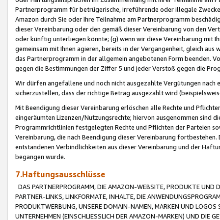
Partnerprogramm für betrügerische, irreführende oder illegale Zwecke
Amazon durch Sie oder Ihre Teilnahme am Partnerprogramm beschädig
dieser Vereinbarung oder den gemäß dieser Vereinbarung von den Vertr
oder künftig unterliegen könnte; (g) wenn wir diese Vereinbarung mit I
gemeinsam mit Ihnen agieren, bereits in der Vergangenheit, gleich aus
das Partnerprogramm in der allgemein angebotenen Form beenden. Vors
gegen die Bestimmungen der Ziffer 5 und jeder Verstoß gegen die Prog
Wir dürfen angefallene und noch nicht ausgezahlte Vergütungen nach 
sicherzustellen, dass der richtige Betrag ausgezahlt wird (beispielsw
Mit Beendigung dieser Vereinbarung erlöschen alle Rechte und Pflichte
eingeräumten Lizenzen/Nutzungsrechte; hiervon ausgenommen sind die in 
Programmrichtlinien festgelegten Rechte und Pflichten der Parteien sow
Vereinbarung, die nach Beendigung dieser Vereinbarung fortbestehen. D
entstandenen Verbindlichkeiten aus dieser Vereinbarung und der Haft
begangen wurde.
7.Haftungsausschlüsse
DAS PARTNERPROGRAMM, DIE AMAZON-WEBSITE, PRODUKTE UND DI
PARTNER-LINKS, LINKFORMATE, INHALTE, DIE ANWENDUNGSPROGR
PRODUKTWERBUNG, UNSERE DOMAIN-NAMEN, MARKEN UND LOGOS S
UNTERNEHMEN (EINSCHLIESSLICH DER AMAZON-MARKEN) UND DIE GE