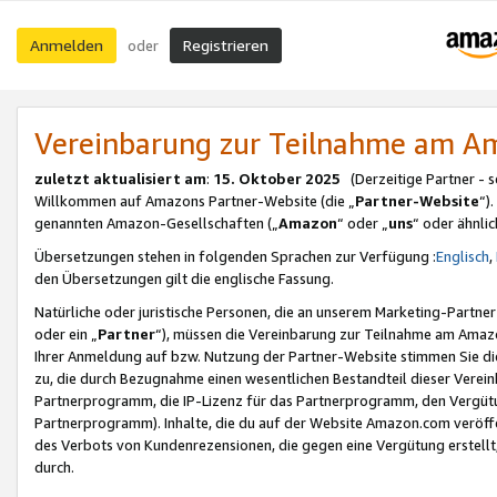
Anmelden
Registrieren
oder
Vereinbarung zur Teilnahme am 
zuletzt aktualisiert am
:
15. Oktober 2025
(Derzeitige Partner - 
Willkommen auf Amazons Partner-Website (die „
Partner-Website
“)
genannten Amazon-Gesellschaften („
Amazon
“ oder „
uns
“ oder ähnli
Übersetzungen stehen in folgenden Sprachen zur Verfügung :
Englisch
,
den Übersetzungen gilt die englische Fassung.
Natürliche oder juristische Personen, die an unserem Marketing-Partn
oder ein „
Partner
“), müssen die Vereinbarung zur Teilnahme am Ama
Ihrer Anmeldung auf bzw. Nutzung der Partner-Website stimmen Sie die
zu, die durch Bezugnahme einen wesentlichen Bestandteil dieser Verei
Partnerprogramm, die IP-Lizenz für das Partnerprogramm, den Vergütu
Partnerprogramm). Inhalte, die du auf der Website Amazon.com veröffe
des Verbots von Kundenrezensionen, die gegen eine Vergütung erstellt, 
durch.