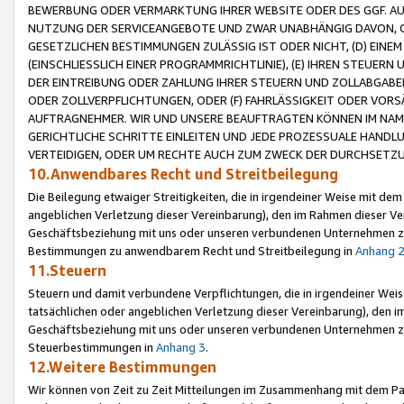
BEWERBUNG ODER VERMARKTUNG IHRER WEBSITE ODER DES GGF. AUF 
NUTZUNG DER SERVICEANGEBOTE UND ZWAR UNABHÄNGIG DAVON, O
GESETZLICHEN BESTIMMUNGEN ZULÄSSIG IST ODER NICHT, (D) EINE
(EINSCHLIESSLICH EINER PROGRAMMRICHTLINIE), (E) IHREN STEUER
DER EINTREIBUNG ODER ZAHLUNG IHRER STEUERN UND ZOLLABGAB
ODER ZOLLVERPFLICHTUNGEN, ODER (F) FAHRLÄSSIGKEIT ODER VORS
AUFTRAGNEHMER. WIR UND UNSERE BEAUFTRAGTEN KÖNNEN IM NAME
GERICHTLICHE SCHRITTE EINLEITEN UND JEDE PROZESSUALE HAND
VERTEIDIGEN, ODER UM RECHTE AUCH ZUM ZWECK DER DURCHSETZU
10.Anwendbares Recht und Streitbeilegung
Die Beilegung etwaiger Streitigkeiten, die in irgendeiner Weise mit de
angeblichen Verletzung dieser Vereinbarung), den im Rahmen dieser Ve
Geschäftsbeziehung mit uns oder unseren verbundenen Unternehmen zu
Bestimmungen zu anwendbarem Recht und Streitbeilegung in
Anhang 
11.Steuern
Steuern und damit verbundene Verpflichtungen, die in irgendeiner Wei
tatsächlichen oder angeblichen Verletzung dieser Vereinbarung), den 
Geschäftsbeziehung mit uns oder unseren verbundenen Unternehmen z
Steuerbestimmungen in
Anhang 3
.
12.Weitere Bestimmungen
Wir können von Zeit zu Zeit Mitteilungen im Zusammenhang mit dem Par