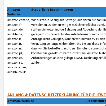
Amazon-
Steuerliche Bestimmungen
Website
amazon.com.be,
Wir dürfen in Bezug auf Beträge, auf deren Auszahlun
amazon.fr,
vornehmen, zu denen wir gesetzlich verpflichtet sind
amazon.de,
stellen die vollständige Zahlung und Abgeltung der 
audible.de,
gelegentlich steuerlich relevante Informationen von I
amazon.ie
Anfrage nicht vorlegen, können wir (kumulativ zu de
amazon.it,
Vergütung so lange einbehalten, bis Sie uns diese Inf
amazon.nl,
dass wir Sie betreffend nicht zur Einholung steuerlich 
amazon.pl,
könnten Sie gesetzlich verpflichtet sein, Amazon Meh
amazon.es,
Anforderungen an eine gültige MwSt.-Rechnung erfüllt
amazon.se,
zahlen.
amazon.co.uk,
audible.co.uk
ANHANG 4: DATENSCHUTZERKLÄRUNG FÜR DIE JEWE
Amazon-Website
Datenschutz