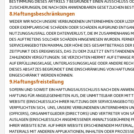
BESTIMMUNG DIESES ARTIKELS 7 BEGRÜNDET EINEN AUSSCHLUSS 
ZUSICHERUNGEN, DIE NACH DEN ANWENDBAREN GESETZLICHEN BE
8.Haftungsbeschränkungen
WEDER WIR NOCH UNSERE VERBUNDENEN UNTERNEHMEN ODER LIZEN
ODER EXEMPLARISCHE SCHÄDEN ODER SCHÄDEN AUFGRUND ENTGANG
NUTZUNGSAUSFALL ODER DATENVERLUST, DIE IM ZUSAMMENHANG MI
DES AUFTRETENS SOLCHER SCHÄDEN HINGEWIESEN WURDEN. FERN
SERVICEANGEBOTEN MAXIMAL DER HÖHE DES GESAMTBETRAGS DER 
ZEITPUNKT DES EREIGNISSES, DAS ZU DEM ZULETZT ENTSTANDENE
ZAHLENDEN VERGÜTUNGEN. SIE VERZICHTEN HIERMIT AUF ETWAIGE 
AUF ERFÜLLUNGSKLAGE, UNTERLASSUNGSKLAGE ODER ANDERE RECHT
DIESES ABSATZES BEGRÜNDET EINE EINSCHRÄNKUNG VON HAFTUNG
EINGESCHRÄNKT WERDEN KÖNNEN.
9.Haftungsfreistellung
SOFERN UND SOWEIT EIN HAFTUNGSAUSSCHLUSS NACH DEN ANWENDB
HAFTUNG FÜR ANGELEGENHEITEN AUS, DIE UNMITTELBAR ODER MITT
WEBSITE (EINSCHLIESSLICH IHRER NUTZUNG DER SERVICEANGEBOTE)
VERPFLICHTEN SICH, UNS, UNSERE VERBUNDENEN UNTERNEHMEN UN
(OFFICERS), ORGANMITGLIEDER (DIRECTORS) UND VERTRETER VON 
AUSLAGEN (EINSCHLIESSLICH ANGEMESSENER ANWALTSGEBÜHREN) FR
IHRER WEBSITE BZW. AUF IHRER WEBSITE ERSCHEINENDEM MATERIAL
MATERIALS MIT ANDEREN APPLIKATIONEN, INHALTEN ODER PROZESSE