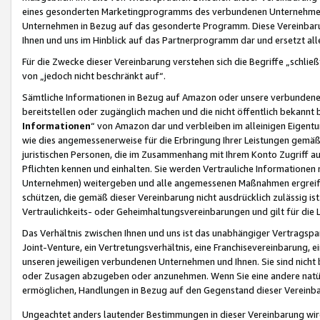
eines gesonderten Marketingprogramms des verbundenen Unternehmens
Unternehmen in Bezug auf das gesonderte Programm. Diese Vereinbarung
Ihnen und uns im Hinblick auf das Partnerprogramm dar und ersetzt al
Für die Zwecke dieser Vereinbarung verstehen sich die Begriffe „schließ
von „jedoch nicht beschränkt auf“.
Sämtliche Informationen in Bezug auf Amazon oder unsere verbunde
bereitstellen oder zugänglich machen und die nicht öffentlich bekannt bz
Informationen
“ von Amazon dar und verbleiben im alleinigen Eigent
wie dies angemessenerweise für die Erbringung Ihrer Leistungen gemäß d
juristischen Personen, die im Zusammenhang mit Ihrem Konto Zugriff au
Pflichten kennen und einhalten. Sie werden Vertrauliche Informationen 
Unternehmen) weitergeben und alle angemessenen Maßnahmen ergreifen
schützen, die gemäß dieser Vereinbarung nicht ausdrücklich zulässig is
Vertraulichkeits- oder Geheimhaltungsvereinbarungen und gilt für die
Das Verhältnis zwischen Ihnen und uns ist das unabhängiger Vertragspa
Joint-Venture, ein Vertretungsverhältnis, eine Franchisevereinbarung, 
unseren jeweiligen verbundenen Unternehmen und Ihnen. Sie sind ni
oder Zusagen abzugeben oder anzunehmen. Wenn Sie eine andere natürli
ermöglichen, Handlungen in Bezug auf den Gegenstand dieser Vereinbar
Ungeachtet anders lautender Bestimmungen in dieser Vereinbarung wird