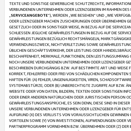
TEXTE UND SONSTIGE GEWERBLICHE SCHUTZRECHTE, INFORMATIONE
VERBUNDENEN UNTERNEHMEN ODER LIZENZGEBERN IM RAHMEN DES
„
SERVICEANGEBOTE
“), WERDEN „WIE BESEHEN“ UND „WIE VERFÜ
ODER LIZENZGEBER MACHEN ZUSICHERUNGEN ODER ÜBERNEHMEN GEW
GESETZLICH ODER IN SONSTIGER WEISE, IN BEZUG AUF DIE SERVI
SCHLIESSEN JEGLICHE GEWÄHRLEISTUNGEN IN BEZUG AUF DIE SERVI
GEWÄHRLEISTUNGEN BEZÜGLICH RECHTSMÄNGELN, MARKTGÄNGIGKEIT
VERWENDUNGSZWECK, NICHTVERLETZUNG SOWIE GEWÄHRLEISTUNGEN 
ÜBLICHEN GESCHÄFTSVERKEHR, DER LEISTUNG ODER HANDELSBRÄUCH
BESCHAFFENHEIT, MERKMALE, FUNKTIONEN, DEN LEISTUNGSUMFANG 
NOCH UNSERE VERBUNDENEN UNTERNEHMEN ODER LIZENZGEBER GEWÄ
BESCHRIEBEN DURCHGÄNGIG BZW. AUF BESTIMMTE ART UND WEISE
KORREKT, FEHLERFREI ODER FREI VON SCHÄDLICHEN KOMPONENTEN
HAFTEN FÜR: (A) FEHLER, UNGENAUIGKEITEN, VIREN, SCHADSOFTW
SYSTEMABSTÜRZE; ODER (B) UNBERECHTIGTE ZUGRIFFE AUF BZW. 
WEBSITE ODER VON DATEN, BILDERN, TEXTEN ODER SONSTIGEN INF
ODER EINER ANDEREN NATÜRLICHEN ODER JURISTISCHEN PERSON OD
GEWÄHRLEISTUNGSANSPRÜCHE, ES SEIN DENN, DIESE SIND IN DIES
UNSERE VERBUNDENEN UNTERNEHMEN ODER LIZENZGEBER FÜR EN
AUFGRUND (X) DES VERLUSTS VON VORAUSSICHTLICHEN GEWINNEN
VORTEILEN SOWIE (Y) VON INVESTITIONEN, AUFWENDUNGEN ODER VE
PARTNERPROGRAMM VORNEHMEN BZW. ÜBERNEHMEN ODER (Z) DER 