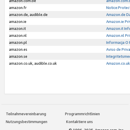
amazon.com.be
amazon.com.b
amazon.fr
Notice:Protec
amazon.de, audible.de
Amazon.de Da
amazon.ie
Amazon.ie Pri
amazon.it
Amazon.it Inf
amazon.nl
Amazon.nl Pri
amazon.pl
Informacja O
amazon.es
Aviso de Priv
amazon.se
Integritetsm
amazon.co.uk, audible.co.uk
Amazon.co.uk 
Teilnahmevereinbarung
Programmrichtlinien
Nutzungsbestimmungen
Kontaktiere uns