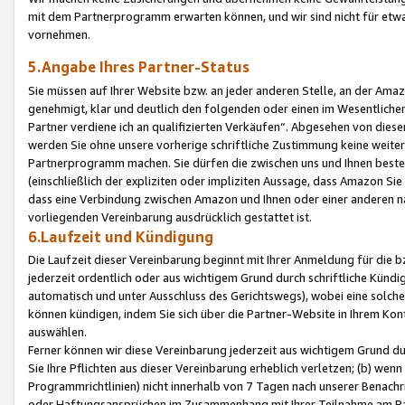
mit dem Partnerprogramm erwarten können, und wir sind nicht für etwa
vornehmen.
5.Angabe Ihres Partner-Status
Sie müssen auf Ihrer Website bzw. an jeder anderen Stelle, an der Am
genehmigt, klar und deutlich den folgenden oder einen im Wesentlichen
Partner verdiene ich an qualifizierten Verkäufen“. Abgesehen von die
werden Sie ohne unsere vorherige schriftliche Zustimmung keine weite
Partnerprogramm machen. Sie dürfen die zwischen uns und Ihnen best
(einschließlich der expliziten oder impliziten Aussage, dass Amazon Si
dass eine Verbindung zwischen Amazon und Ihnen oder einer anderen natü
vorliegenden Vereinbarung ausdrücklich gestattet ist.
6.Laufzeit und Kündigung
Die Laufzeit dieser Vereinbarung beginnt mit Ihrer Anmeldung für die 
jederzeit ordentlich oder aus wichtigem Grund durch schriftliche Kündi
automatisch und unter Ausschluss des Gerichtswegs), wobei eine solch
können kündigen, indem Sie sich über die Partner-Website in Ihrem Ko
auswählen.
Ferner können wir diese Vereinbarung jederzeit aus wichtigem Grund dur
Sie Ihre Pflichten aus dieser Vereinbarung erheblich verletzen; (b) wen
Programmrichtlinien) nicht innerhalb von 7 Tagen nach unserer Benachr
oder Haftungsansprüchen im Zusammenhang mit Ihrer Teilnahme am Pa