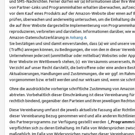
und SMS-Nachrichten. Ferner dürfen wir (a) Informationen über Ihre We
von Partner-Links und Programminhalten erhalten überwachen, aufzei
vor dem Kauf eines Produkts auf der Amazon-Website über einen auf Ih
prüfen, überwachen und anderweitig untersuchen, um die Einhaltung dies
die auf Ihrer Website dargestellte Implementierung von Programminhalt
reproduzieren, verbreiten und darstellen. Informationen darüber, wie w
Amazon-Datenschutzerklärung in
Anhang 4
.
Sie bestätigen und sind damit einverstanden, dass (a) wir und unsere 
(Traffic) anregen können, zu Bedingungen, die von den in dieser Vere
Unternehmen jederzeit (unmittelbar oder mittelbar) Websites oder Appl
Ihrer Website im Wettbewerb stehen, (c) ein Versäumnis unsererseits, I
Verzicht auf unser Recht darstellt, die betroffene oder eine andere B
Aktualisierungen, Handlungen und Zustimmungen, die wir ggf. im Rahme
vorgenommen bzw. erteilt werden und nur wirksam sind, wenn sie schri
Ohne die ausdrückliche vorherige schriftliche Zustimmung von Amazon
abtreten. Vorbehaltlich dieser Einschränkung ist diese Vereinbarung f
rechtlich bindend, gegenüber den Parteien und ihren jeweiligen Rech
Diese Vereinbarung umfasst die jeweils aktuellste Fassung aller Richtli
dieser Vereinbarung Bezug genommen wird und alle anderen Richtlinie
des Partnerprogramms zur Verfügung gestellt werden („
Programmric
verpflichten sich zu deren Einhaltung. Im Falle von Widersprüchen zwi
maßgeblich. Im Falle von Widersprüchen zwischen dieser Vereinbarun