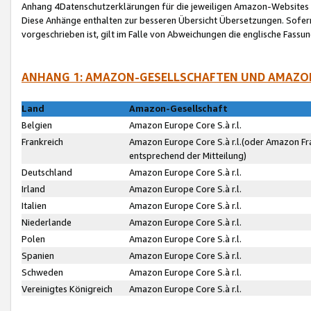
Anhang 4Datenschutzerklärungen für die jeweiligen Amazon-Websites
Diese Anhänge enthalten zur besseren Übersicht Übersetzungen. Sofe
vorgeschrieben ist, gilt im Falle von Abweichungen die englische Fass
ANHANG 1: AMAZON-GESELLSCHAFTEN UND AMAZO
Land
Amazon-Gesellschaft
Belgien
Amazon Europe Core S.à r.l.
Frankreich
Amazon Europe Core S.à r.l.(oder Amazon Fr
entsprechend der Mitteilung)
Deutschland
Amazon Europe Core S.à r.l.
Irland
Amazon Europe Core S.à r.l.
Italien
Amazon Europe Core S.à r.l.
Niederlande
Amazon Europe Core S.à r.l.
Polen
Amazon Europe Core S.à r.l.
Spanien
Amazon Europe Core S.à r.l.
Schweden
Amazon Europe Core S.à r.l.
Vereinigtes Königreich
Amazon Europe Core S.à r.l.