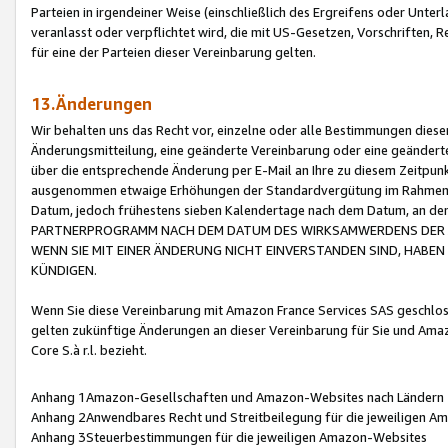
Parteien in irgendeiner Weise (einschließlich des Ergreifens oder Unt
veranlasst oder verpflichtet wird, die mit US-Gesetzen, Vorschriften,
für eine der Parteien dieser Vereinbarung gelten.
13.Änderungen
Wir behalten uns das Recht vor, einzelne oder alle Bestimmungen diese
Änderungsmitteilung, eine geänderte Vereinbarung oder eine geänderte 
über die entsprechende Änderung per E-Mail an Ihre zu diesem Zeitpun
ausgenommen etwaige Erhöhungen der Standardvergütung im Rahmen
Datum, jedoch frühestens sieben Kalendertage nach dem Datum, an de
PARTNERPROGRAMM NACH DEM DATUM DES WIRKSAMWERDENS DER Ä
WENN SIE MIT EINER ÄNDERUNG NICHT EINVERSTANDEN SIND, HABEN S
KÜNDIGEN.
Wenn Sie diese Vereinbarung mit Amazon France Services SAS geschlo
gelten zukünftige Änderungen an dieser Vereinbarung für Sie und Ama
Core S.à r.l. bezieht.
Anhang 1Amazon-Gesellschaften und Amazon-Websites nach Ländern
Anhang 2Anwendbares Recht und Streitbeilegung für die jeweiligen 
Anhang 3Steuerbestimmungen für die jeweiligen Amazon-Websites