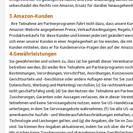
unbeschadet des Rechts von Amazon, Ersatz für darüber hinausgehen
3.Amazon-Kunden
Ihre Teilnahme am Partnerprogramm führt nicht dazu, dass unsere Kun
Amazon-Website angegebenen Preise, Verkaufsbedingungen, Regeln, Ri
Produktverkäufe für diese Kunden und können jederzeit geändert werde
sich einer unserer Kunden in einer Angelegenheit an Sie wenden, die 
Kunden mitteilen, dass er für Kundenservice-Fragen den auf der Ama
4.Gewährleistungen
Sie gewährleisten und sichern zu, dass (a) Sie gemäß dieser Vereinba
betreiben werden; (b) weder Ihre Teilnahme am Partnerprogramm noch d
Bestimmungen, Verordnungen, Vorschriften, Anordnungen, Konzessionen,
Gerichtsurteile und -beschlüsse oder andere Auflagen einer für Sie zu
Datenschutz, Werbung und Marketing) verstoßen; (c) Sie rechtswirksam 
nicht geschäftsfähig sind); (d) Sie den Nutzen der Teilnahme am Partne
Zusicherungen, Garantien oder Aussagen verlassen, die in dieser Verein
teilnehmen und keine Serviceangebote nutzen, wenn Sie US-Handelssa
unterliegen, in dem Sie Serviceangebote wahrnehmen; (f) Sie alle US
amerikanische Ausfuhr- und Wiederausfuhrbeschränkungen einhalten, 
Technologie und Leistungen gelten, und (g) die Angaben, die Sie im 
sind. Sie können Ihre Angaben aktualisieren, indem Sie sich über die 
Wir machen keine Zusicherungen und übernehmen keine Gewährleistun