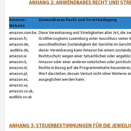
ANHANG 2: ANWENDBARES RECHT UND STRE
Amazon-
Anwendbares Recht und Streitbeilegung
Website
amazon.com.be,
Diese Vereinbarung und Streitigkeiten aller Art, die 
amazon.fr,
Großherzogtums Luxemburg unter Ausschluss seiner Kol
amazon.de,
ausschließlichen Zuständigkeit der Gerichte im Geri
audible.de,
dieser Vereinbarung kann Amazon bei einem zuständig
amazon.ie
Rechtsschutz wegen einer tatsächlichen oder angebli
amazon.it,
Amazon oder einer anderen natürlichen oder juristisc
amazon.nl,
Rechte in Bezug auf die Programminhalte besonderer,
amazon.pl,
Wert darstellen, dessen Verlust nicht ohne Weiteres e
amazon.es,
ausgeglichen werden kann.
amazon.se,
amazon.co.uk,
audible.co.uk
ANHANG 3: STEUERBESTIMMUNGEN FÜR DIE JEWEIL