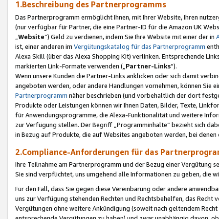
1.Beschreibung des Partnerprogramms
Das Partnerprogramm ermöglicht Ihnen, mit Ihrer Website, Ihren nutzer
(nur verfügbar für Partner, die eine Partner-ID für die Amazon UK We
„
Website
“) Geld zu verdienen, indem Sie Ihre Website mit einer der in
ist, einer anderen im
Vergütungskatalog für das Partnerprogramm
enth
Alexa Skill (über das Alexa Shopping Kit) verlinken. Entsprechende Lin
markierten Link-Formate verwenden („
Partner-Links
“).
Wenn unsere Kunden die Partner-Links anklicken oder sich damit verbi
angeboten werden, oder andere Handlungen vornehmen, können Sie eine
Partnerprogramm
näher beschrieben (und vorbehaltlich der dort festg
Produkte oder Leistungen können wir Ihnen Daten, Bilder, Texte, Linkfo
für Anwendungsprogramme, die Alexa-Funktionalität und weitere Inf
zur Verfügung stellen. Der Begriff „Programminhalte“ bezieht sich dabe
in Bezug auf Produkte, die auf Websites angeboten werden, bei denen 
2.Compliance-Anforderungen für das Partnerprog
Ihre Teilnahme am Partnerprogramm und der Bezug einer Vergütung setz
Sie sind verpflichtet, uns umgehend alle Informationen zu geben, die w
Für den Fall, dass Sie gegen diese Vereinbarung oder andere anwendba
uns zur Verfügung stehenden Rechten und Rechtsbehelfen, das Recht vo
Vergütungen ohne weitere Ankündigung (soweit nach geltendem Recht z
entsprechende Vergütungen zu haben) und zwar unabhängig davon, ob 