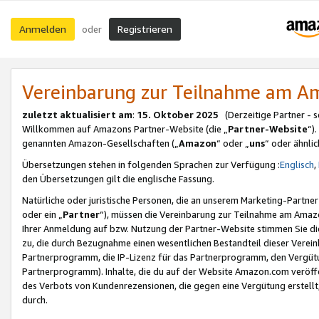
Anmelden
Registrieren
oder
Vereinbarung zur Teilnahme am 
zuletzt aktualisiert am
:
15. Oktober 2025
(Derzeitige Partner - 
Willkommen auf Amazons Partner-Website (die „
Partner-Website
“)
genannten Amazon-Gesellschaften („
Amazon
“ oder „
uns
“ oder ähnli
Übersetzungen stehen in folgenden Sprachen zur Verfügung :
Englisch
,
den Übersetzungen gilt die englische Fassung.
Natürliche oder juristische Personen, die an unserem Marketing-Partn
oder ein „
Partner
“), müssen die Vereinbarung zur Teilnahme am Ama
Ihrer Anmeldung auf bzw. Nutzung der Partner-Website stimmen Sie die
zu, die durch Bezugnahme einen wesentlichen Bestandteil dieser Verei
Partnerprogramm, die IP-Lizenz für das Partnerprogramm, den Vergütu
Partnerprogramm). Inhalte, die du auf der Website Amazon.com veröffe
des Verbots von Kundenrezensionen, die gegen eine Vergütung erstellt, 
durch.