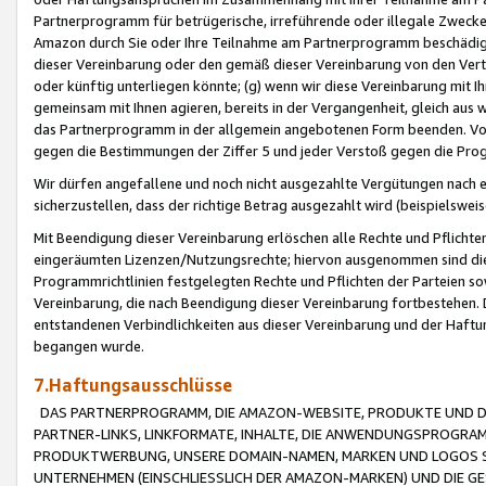
Partnerprogramm für betrügerische, irreführende oder illegale Zwecke
Amazon durch Sie oder Ihre Teilnahme am Partnerprogramm beschädig
dieser Vereinbarung oder den gemäß dieser Vereinbarung von den Vertr
oder künftig unterliegen könnte; (g) wenn wir diese Vereinbarung mit I
gemeinsam mit Ihnen agieren, bereits in der Vergangenheit, gleich aus
das Partnerprogramm in der allgemein angebotenen Form beenden. Vors
gegen die Bestimmungen der Ziffer 5 und jeder Verstoß gegen die Prog
Wir dürfen angefallene und noch nicht ausgezahlte Vergütungen nach 
sicherzustellen, dass der richtige Betrag ausgezahlt wird (beispielsw
Mit Beendigung dieser Vereinbarung erlöschen alle Rechte und Pflichte
eingeräumten Lizenzen/Nutzungsrechte; hiervon ausgenommen sind die in 
Programmrichtlinien festgelegten Rechte und Pflichten der Parteien sow
Vereinbarung, die nach Beendigung dieser Vereinbarung fortbestehen. D
entstandenen Verbindlichkeiten aus dieser Vereinbarung und der Haft
begangen wurde.
7.Haftungsausschlüsse
DAS PARTNERPROGRAMM, DIE AMAZON-WEBSITE, PRODUKTE UND DI
PARTNER-LINKS, LINKFORMATE, INHALTE, DIE ANWENDUNGSPROGR
PRODUKTWERBUNG, UNSERE DOMAIN-NAMEN, MARKEN UND LOGOS S
UNTERNEHMEN (EINSCHLIESSLICH DER AMAZON-MARKEN) UND DIE GE