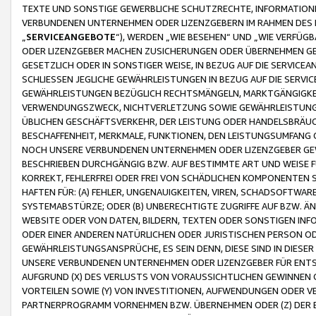
TEXTE UND SONSTIGE GEWERBLICHE SCHUTZRECHTE, INFORMATIONE
VERBUNDENEN UNTERNEHMEN ODER LIZENZGEBERN IM RAHMEN DES
„
SERVICEANGEBOTE
“), WERDEN „WIE BESEHEN“ UND „WIE VERFÜ
ODER LIZENZGEBER MACHEN ZUSICHERUNGEN ODER ÜBERNEHMEN GEW
GESETZLICH ODER IN SONSTIGER WEISE, IN BEZUG AUF DIE SERVI
SCHLIESSEN JEGLICHE GEWÄHRLEISTUNGEN IN BEZUG AUF DIE SERVI
GEWÄHRLEISTUNGEN BEZÜGLICH RECHTSMÄNGELN, MARKTGÄNGIGKEIT
VERWENDUNGSZWECK, NICHTVERLETZUNG SOWIE GEWÄHRLEISTUNGEN 
ÜBLICHEN GESCHÄFTSVERKEHR, DER LEISTUNG ODER HANDELSBRÄUCH
BESCHAFFENHEIT, MERKMALE, FUNKTIONEN, DEN LEISTUNGSUMFANG 
NOCH UNSERE VERBUNDENEN UNTERNEHMEN ODER LIZENZGEBER GEWÄ
BESCHRIEBEN DURCHGÄNGIG BZW. AUF BESTIMMTE ART UND WEISE
KORREKT, FEHLERFREI ODER FREI VON SCHÄDLICHEN KOMPONENTEN
HAFTEN FÜR: (A) FEHLER, UNGENAUIGKEITEN, VIREN, SCHADSOFTW
SYSTEMABSTÜRZE; ODER (B) UNBERECHTIGTE ZUGRIFFE AUF BZW. 
WEBSITE ODER VON DATEN, BILDERN, TEXTEN ODER SONSTIGEN INF
ODER EINER ANDEREN NATÜRLICHEN ODER JURISTISCHEN PERSON OD
GEWÄHRLEISTUNGSANSPRÜCHE, ES SEIN DENN, DIESE SIND IN DIES
UNSERE VERBUNDENEN UNTERNEHMEN ODER LIZENZGEBER FÜR EN
AUFGRUND (X) DES VERLUSTS VON VORAUSSICHTLICHEN GEWINNEN
VORTEILEN SOWIE (Y) VON INVESTITIONEN, AUFWENDUNGEN ODER VE
PARTNERPROGRAMM VORNEHMEN BZW. ÜBERNEHMEN ODER (Z) DER 