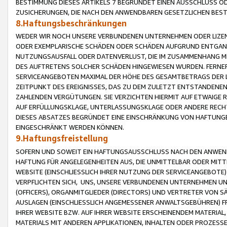
BESTIMMUNG DIESES ARTIKELS 7 BEGRÜNDET EINEN AUSSCHLUSS 
ZUSICHERUNGEN, DIE NACH DEN ANWENDBAREN GESETZLICHEN BE
8.Haftungsbeschränkungen
WEDER WIR NOCH UNSERE VERBUNDENEN UNTERNEHMEN ODER LIZEN
ODER EXEMPLARISCHE SCHÄDEN ODER SCHÄDEN AUFGRUND ENTGANG
NUTZUNGSAUSFALL ODER DATENVERLUST, DIE IM ZUSAMMENHANG MI
DES AUFTRETENS SOLCHER SCHÄDEN HINGEWIESEN WURDEN. FERN
SERVICEANGEBOTEN MAXIMAL DER HÖHE DES GESAMTBETRAGS DER 
ZEITPUNKT DES EREIGNISSES, DAS ZU DEM ZULETZT ENTSTANDENE
ZAHLENDEN VERGÜTUNGEN. SIE VERZICHTEN HIERMIT AUF ETWAIGE 
AUF ERFÜLLUNGSKLAGE, UNTERLASSUNGSKLAGE ODER ANDERE RECHT
DIESES ABSATZES BEGRÜNDET EINE EINSCHRÄNKUNG VON HAFTUNG
EINGESCHRÄNKT WERDEN KÖNNEN.
9.Haftungsfreistellung
SOFERN UND SOWEIT EIN HAFTUNGSAUSSCHLUSS NACH DEN ANWENDB
HAFTUNG FÜR ANGELEGENHEITEN AUS, DIE UNMITTELBAR ODER MITT
WEBSITE (EINSCHLIESSLICH IHRER NUTZUNG DER SERVICEANGEBOTE)
VERPFLICHTEN SICH, UNS, UNSERE VERBUNDENEN UNTERNEHMEN UN
(OFFICERS), ORGANMITGLIEDER (DIRECTORS) UND VERTRETER VON 
AUSLAGEN (EINSCHLIESSLICH ANGEMESSENER ANWALTSGEBÜHREN) FR
IHRER WEBSITE BZW. AUF IHRER WEBSITE ERSCHEINENDEM MATERIAL
MATERIALS MIT ANDEREN APPLIKATIONEN, INHALTEN ODER PROZESSE