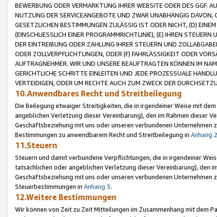
BEWERBUNG ODER VERMARKTUNG IHRER WEBSITE ODER DES GGF. AUF 
NUTZUNG DER SERVICEANGEBOTE UND ZWAR UNABHÄNGIG DAVON, O
GESETZLICHEN BESTIMMUNGEN ZULÄSSIG IST ODER NICHT, (D) EINE
(EINSCHLIESSLICH EINER PROGRAMMRICHTLINIE), (E) IHREN STEUER
DER EINTREIBUNG ODER ZAHLUNG IHRER STEUERN UND ZOLLABGAB
ODER ZOLLVERPFLICHTUNGEN, ODER (F) FAHRLÄSSIGKEIT ODER VORS
AUFTRAGNEHMER. WIR UND UNSERE BEAUFTRAGTEN KÖNNEN IM NAME
GERICHTLICHE SCHRITTE EINLEITEN UND JEDE PROZESSUALE HAND
VERTEIDIGEN, ODER UM RECHTE AUCH ZUM ZWECK DER DURCHSETZU
10.Anwendbares Recht und Streitbeilegung
Die Beilegung etwaiger Streitigkeiten, die in irgendeiner Weise mit de
angeblichen Verletzung dieser Vereinbarung), den im Rahmen dieser Ve
Geschäftsbeziehung mit uns oder unseren verbundenen Unternehmen zu
Bestimmungen zu anwendbarem Recht und Streitbeilegung in
Anhang 
11.Steuern
Steuern und damit verbundene Verpflichtungen, die in irgendeiner Wei
tatsächlichen oder angeblichen Verletzung dieser Vereinbarung), den 
Geschäftsbeziehung mit uns oder unseren verbundenen Unternehmen z
Steuerbestimmungen in
Anhang 3
.
12.Weitere Bestimmungen
Wir können von Zeit zu Zeit Mitteilungen im Zusammenhang mit dem Par