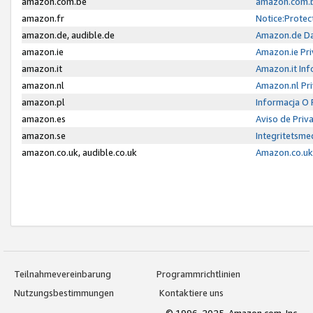
amazon.com.be
amazon.com.b
amazon.fr
Notice:Protec
amazon.de, audible.de
Amazon.de Da
amazon.ie
Amazon.ie Pri
amazon.it
Amazon.it Inf
amazon.nl
Amazon.nl Pri
amazon.pl
Informacja O
amazon.es
Aviso de Priv
amazon.se
Integritetsm
amazon.co.uk, audible.co.uk
Amazon.co.uk 
Teilnahmevereinbarung
Programmrichtlinien
Nutzungsbestimmungen
Kontaktiere uns