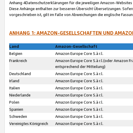
Anhang 4Datenschutzerklärungen für die jeweiligen Amazon-Websites
Diese Anhänge enthalten zur besseren Übersicht Übersetzungen. Sofe
vorgeschrieben ist, gilt im Falle von Abweichungen die englische Fass
ANHANG 1: AMAZON-GESELLSCHAFTEN UND AMAZO
Land
Amazon-Gesellschaft
Belgien
Amazon Europe Core S.à r.l.
Frankreich
Amazon Europe Core S.à r.l.(oder Amazon Fr
entsprechend der Mitteilung)
Deutschland
Amazon Europe Core S.à r.l.
Irland
Amazon Europe Core S.à r.l.
Italien
Amazon Europe Core S.à r.l.
Niederlande
Amazon Europe Core S.à r.l.
Polen
Amazon Europe Core S.à r.l.
Spanien
Amazon Europe Core S.à r.l.
Schweden
Amazon Europe Core S.à r.l.
Vereinigtes Königreich
Amazon Europe Core S.à r.l.