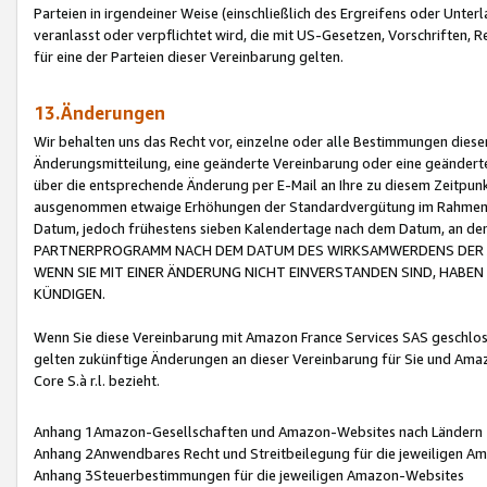
Parteien in irgendeiner Weise (einschließlich des Ergreifens oder Unt
veranlasst oder verpflichtet wird, die mit US-Gesetzen, Vorschriften,
für eine der Parteien dieser Vereinbarung gelten.
13.Änderungen
Wir behalten uns das Recht vor, einzelne oder alle Bestimmungen diese
Änderungsmitteilung, eine geänderte Vereinbarung oder eine geänderte 
über die entsprechende Änderung per E-Mail an Ihre zu diesem Zeitpun
ausgenommen etwaige Erhöhungen der Standardvergütung im Rahmen
Datum, jedoch frühestens sieben Kalendertage nach dem Datum, an de
PARTNERPROGRAMM NACH DEM DATUM DES WIRKSAMWERDENS DER Ä
WENN SIE MIT EINER ÄNDERUNG NICHT EINVERSTANDEN SIND, HABEN S
KÜNDIGEN.
Wenn Sie diese Vereinbarung mit Amazon France Services SAS geschlo
gelten zukünftige Änderungen an dieser Vereinbarung für Sie und Ama
Core S.à r.l. bezieht.
Anhang 1Amazon-Gesellschaften und Amazon-Websites nach Ländern
Anhang 2Anwendbares Recht und Streitbeilegung für die jeweiligen 
Anhang 3Steuerbestimmungen für die jeweiligen Amazon-Websites