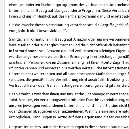
eines gesonderten Marketingprogramms des verbundenen Unternehmens
Unternehmen in Bezug auf das gesonderte Programm. Diese Vereinbarung
Ihnen und uns im Hinblick auf das Partnerprogramm dar und ersetzt al
Für die Zwecke dieser Vereinbarung verstehen sich die Begriffe „schließ
von „jedoch nicht beschränkt auf“.
Sämtliche Informationen in Bezug auf Amazon oder unsere verbunde
bereitstellen oder zugänglich machen und die nicht öffentlich bekannt bz
Informationen
“ von Amazon dar und verbleiben im alleinigen Eigent
wie dies angemessenerweise für die Erbringung Ihrer Leistungen gemäß d
juristischen Personen, die im Zusammenhang mit Ihrem Konto Zugriff au
Pflichten kennen und einhalten. Sie werden Vertrauliche Informationen 
Unternehmen) weitergeben und alle angemessenen Maßnahmen ergreifen
schützen, die gemäß dieser Vereinbarung nicht ausdrücklich zulässig is
Vertraulichkeits- oder Geheimhaltungsvereinbarungen und gilt für die
Das Verhältnis zwischen Ihnen und uns ist das unabhängiger Vertragspa
Joint-Venture, ein Vertretungsverhältnis, eine Franchisevereinbarung, 
unseren jeweiligen verbundenen Unternehmen und Ihnen. Sie sind ni
oder Zusagen abzugeben oder anzunehmen. Wenn Sie eine andere natürli
ermöglichen, Handlungen in Bezug auf den Gegenstand dieser Vereinbar
Ungeachtet anders lautender Bestimmungen in dieser Vereinbarung wird