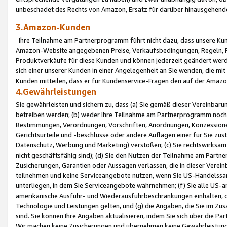
unbeschadet des Rechts von Amazon, Ersatz für darüber hinausgehen
3.Amazon-Kunden
Ihre Teilnahme am Partnerprogramm führt nicht dazu, dass unsere Kun
Amazon-Website angegebenen Preise, Verkaufsbedingungen, Regeln, Ri
Produktverkäufe für diese Kunden und können jederzeit geändert werde
sich einer unserer Kunden in einer Angelegenheit an Sie wenden, die 
Kunden mitteilen, dass er für Kundenservice-Fragen den auf der Ama
4.Gewährleistungen
Sie gewährleisten und sichern zu, dass (a) Sie gemäß dieser Vereinba
betreiben werden; (b) weder Ihre Teilnahme am Partnerprogramm noch d
Bestimmungen, Verordnungen, Vorschriften, Anordnungen, Konzessionen,
Gerichtsurteile und -beschlüsse oder andere Auflagen einer für Sie zu
Datenschutz, Werbung und Marketing) verstoßen; (c) Sie rechtswirksam 
nicht geschäftsfähig sind); (d) Sie den Nutzen der Teilnahme am Partne
Zusicherungen, Garantien oder Aussagen verlassen, die in dieser Verein
teilnehmen und keine Serviceangebote nutzen, wenn Sie US-Handelssa
unterliegen, in dem Sie Serviceangebote wahrnehmen; (f) Sie alle US
amerikanische Ausfuhr- und Wiederausfuhrbeschränkungen einhalten, 
Technologie und Leistungen gelten, und (g) die Angaben, die Sie im 
sind. Sie können Ihre Angaben aktualisieren, indem Sie sich über die 
Wir machen keine Zusicherungen und übernehmen keine Gewährleistun