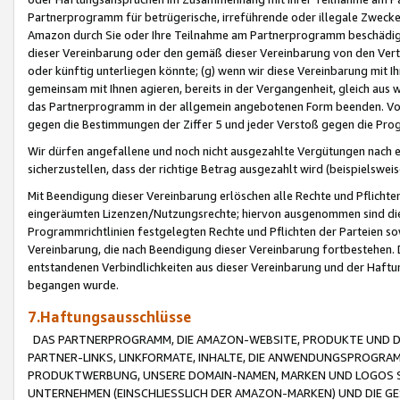
Partnerprogramm für betrügerische, irreführende oder illegale Zwecke
Amazon durch Sie oder Ihre Teilnahme am Partnerprogramm beschädig
dieser Vereinbarung oder den gemäß dieser Vereinbarung von den Vertr
oder künftig unterliegen könnte; (g) wenn wir diese Vereinbarung mit I
gemeinsam mit Ihnen agieren, bereits in der Vergangenheit, gleich aus
das Partnerprogramm in der allgemein angebotenen Form beenden. Vors
gegen die Bestimmungen der Ziffer 5 und jeder Verstoß gegen die Prog
Wir dürfen angefallene und noch nicht ausgezahlte Vergütungen nach 
sicherzustellen, dass der richtige Betrag ausgezahlt wird (beispielsw
Mit Beendigung dieser Vereinbarung erlöschen alle Rechte und Pflichte
eingeräumten Lizenzen/Nutzungsrechte; hiervon ausgenommen sind die in 
Programmrichtlinien festgelegten Rechte und Pflichten der Parteien sow
Vereinbarung, die nach Beendigung dieser Vereinbarung fortbestehen. D
entstandenen Verbindlichkeiten aus dieser Vereinbarung und der Haft
begangen wurde.
7.Haftungsausschlüsse
DAS PARTNERPROGRAMM, DIE AMAZON-WEBSITE, PRODUKTE UND DI
PARTNER-LINKS, LINKFORMATE, INHALTE, DIE ANWENDUNGSPROGR
PRODUKTWERBUNG, UNSERE DOMAIN-NAMEN, MARKEN UND LOGOS S
UNTERNEHMEN (EINSCHLIESSLICH DER AMAZON-MARKEN) UND DIE GE