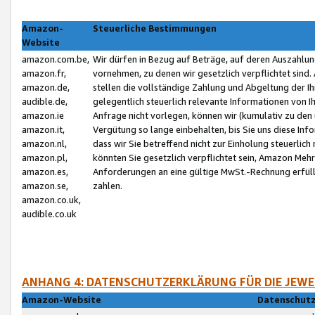
Amazon-
Steuerliche Bestimmungen
Website
amazon.com.be,
Wir dürfen in Bezug auf Beträge, auf deren Auszahlun
amazon.fr,
vornehmen, zu denen wir gesetzlich verpflichtet sind
amazon.de,
stellen die vollständige Zahlung und Abgeltung der 
audible.de,
gelegentlich steuerlich relevante Informationen von I
amazon.ie
Anfrage nicht vorlegen, können wir (kumulativ zu de
amazon.it,
Vergütung so lange einbehalten, bis Sie uns diese Inf
amazon.nl,
dass wir Sie betreffend nicht zur Einholung steuerlich 
amazon.pl,
könnten Sie gesetzlich verpflichtet sein, Amazon Meh
amazon.es,
Anforderungen an eine gültige MwSt.-Rechnung erfüllt
amazon.se,
zahlen.
amazon.co.uk,
audible.co.uk
ANHANG 4: DATENSCHUTZERKLÄRUNG FÜR DIE JEWE
Amazon-Website
Datenschutz