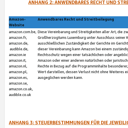
ANHANG 2: ANWENDBARES RECHT UND STRE
Amazon-
Anwendbares Recht und Streitbeilegung
Website
amazon.com.be,
Diese Vereinbarung und Streitigkeiten aller Art, die 
amazon.fr,
Großherzogtums Luxemburg unter Ausschluss seiner Kol
amazon.de,
ausschließlichen Zuständigkeit der Gerichte im Geri
audible.de,
dieser Vereinbarung kann Amazon bei einem zuständig
amazon.ie
Rechtsschutz wegen einer tatsächlichen oder angebli
amazon.it,
Amazon oder einer anderen natürlichen oder juristisc
amazon.nl,
Rechte in Bezug auf die Programminhalte besonderer,
amazon.pl,
Wert darstellen, dessen Verlust nicht ohne Weiteres e
amazon.es,
ausgeglichen werden kann.
amazon.se,
amazon.co.uk,
audible.co.uk
ANHANG 3: STEUERBESTIMMUNGEN FÜR DIE JEWEIL