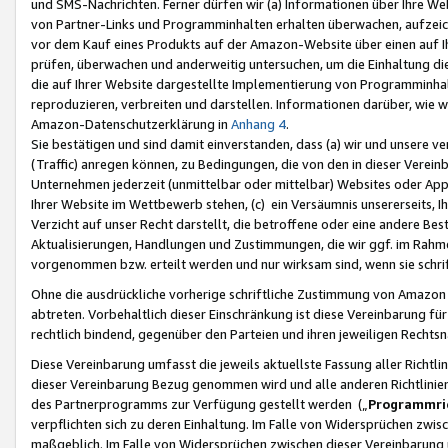
und SMS-Nachrichten. Ferner dürfen wir (a) Informationen über Ihre We
von Partner-Links und Programminhalten erhalten überwachen, aufzei
vor dem Kauf eines Produkts auf der Amazon-Website über einen auf Ih
prüfen, überwachen und anderweitig untersuchen, um die Einhaltung dies
die auf Ihrer Website dargestellte Implementierung von Programminhalt
reproduzieren, verbreiten und darstellen. Informationen darüber, wie w
Amazon-Datenschutzerklärung in
Anhang 4
.
Sie bestätigen und sind damit einverstanden, dass (a) wir und unsere 
(Traffic) anregen können, zu Bedingungen, die von den in dieser Vere
Unternehmen jederzeit (unmittelbar oder mittelbar) Websites oder Appl
Ihrer Website im Wettbewerb stehen, (c) ein Versäumnis unsererseits, I
Verzicht auf unser Recht darstellt, die betroffene oder eine andere B
Aktualisierungen, Handlungen und Zustimmungen, die wir ggf. im Rahme
vorgenommen bzw. erteilt werden und nur wirksam sind, wenn sie schri
Ohne die ausdrückliche vorherige schriftliche Zustimmung von Amazon
abtreten. Vorbehaltlich dieser Einschränkung ist diese Vereinbarung f
rechtlich bindend, gegenüber den Parteien und ihren jeweiligen Rech
Diese Vereinbarung umfasst die jeweils aktuellste Fassung aller Richtli
dieser Vereinbarung Bezug genommen wird und alle anderen Richtlinie
des Partnerprogramms zur Verfügung gestellt werden („
Programmric
verpflichten sich zu deren Einhaltung. Im Falle von Widersprüchen zwi
maßgeblich. Im Falle von Widersprüchen zwischen dieser Vereinbarun