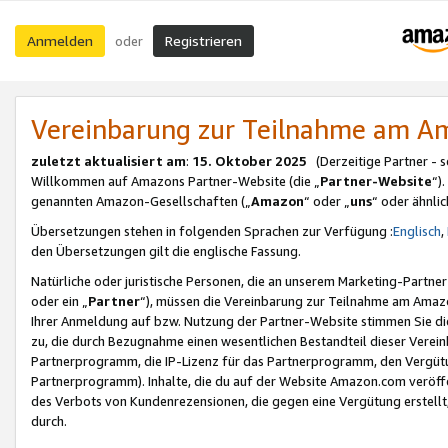
Anmelden
Registrieren
oder
Vereinbarung zur Teilnahme am 
zuletzt aktualisiert am
:
15. Oktober 2025
(Derzeitige Partner - 
Willkommen auf Amazons Partner-Website (die „
Partner-Website
“)
genannten Amazon-Gesellschaften („
Amazon
“ oder „
uns
“ oder ähnli
Übersetzungen stehen in folgenden Sprachen zur Verfügung :
Englisch
,
den Übersetzungen gilt die englische Fassung.
Natürliche oder juristische Personen, die an unserem Marketing-Partn
oder ein „
Partner
“), müssen die Vereinbarung zur Teilnahme am Ama
Ihrer Anmeldung auf bzw. Nutzung der Partner-Website stimmen Sie die
zu, die durch Bezugnahme einen wesentlichen Bestandteil dieser Verei
Partnerprogramm, die IP-Lizenz für das Partnerprogramm, den Vergütu
Partnerprogramm). Inhalte, die du auf der Website Amazon.com veröffe
des Verbots von Kundenrezensionen, die gegen eine Vergütung erstellt, 
durch.