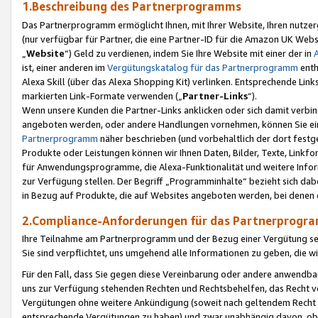
1.Beschreibung des Partnerprogramms
Das Partnerprogramm ermöglicht Ihnen, mit Ihrer Website, Ihren nutzer
(nur verfügbar für Partner, die eine Partner-ID für die Amazon UK We
„
Website
“) Geld zu verdienen, indem Sie Ihre Website mit einer der in
ist, einer anderen im
Vergütungskatalog für das Partnerprogramm
enth
Alexa Skill (über das Alexa Shopping Kit) verlinken. Entsprechende Lin
markierten Link-Formate verwenden („
Partner-Links
“).
Wenn unsere Kunden die Partner-Links anklicken oder sich damit verbi
angeboten werden, oder andere Handlungen vornehmen, können Sie eine
Partnerprogramm
näher beschrieben (und vorbehaltlich der dort festg
Produkte oder Leistungen können wir Ihnen Daten, Bilder, Texte, Linkfo
für Anwendungsprogramme, die Alexa-Funktionalität und weitere Inf
zur Verfügung stellen. Der Begriff „Programminhalte“ bezieht sich dabe
in Bezug auf Produkte, die auf Websites angeboten werden, bei denen 
2.Compliance-Anforderungen für das Partnerprog
Ihre Teilnahme am Partnerprogramm und der Bezug einer Vergütung setz
Sie sind verpflichtet, uns umgehend alle Informationen zu geben, die w
Für den Fall, dass Sie gegen diese Vereinbarung oder andere anwendba
uns zur Verfügung stehenden Rechten und Rechtsbehelfen, das Recht vo
Vergütungen ohne weitere Ankündigung (soweit nach geltendem Recht z
entsprechende Vergütungen zu haben) und zwar unabhängig davon, ob 