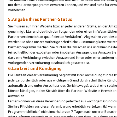
mit dem Partnerprogramm erwarten können, und wir sind nicht für etwa
vornehmen.
5.Angabe Ihres Partner-Status
Sie müssen auf Ihrer Website bzw. an jeder anderen Stelle, an der Am
genehmigt, klar und deutlich den folgenden oder einen im Wesentlichen
Partner verdiene ich an qualifizierten Verkäufen“. Abgesehen von die
werden Sie ohne unsere vorherige schriftliche Zustimmung keine weite
Partnerprogramm machen. Sie dürfen die zwischen uns und Ihnen best
(einschließlich der expliziten oder impliziten Aussage, dass Amazon Si
dass eine Verbindung zwischen Amazon und Ihnen oder einer anderen natü
vorliegenden Vereinbarung ausdrücklich gestattet ist.
6.Laufzeit und Kündigung
Die Laufzeit dieser Vereinbarung beginnt mit Ihrer Anmeldung für die 
jederzeit ordentlich oder aus wichtigem Grund durch schriftliche Kündi
automatisch und unter Ausschluss des Gerichtswegs), wobei eine solch
können kündigen, indem Sie sich über die Partner-Website in Ihrem Ko
auswählen.
Ferner können wir diese Vereinbarung jederzeit aus wichtigem Grund dur
Sie Ihre Pflichten aus dieser Vereinbarung erheblich verletzen; (b) wen
Programmrichtlinien) nicht innerhalb von 7 Tagen nach unserer Benachr
oder Haftungsansprüchen im Zusammenhang mit Ihrer Teilnahme am Pa