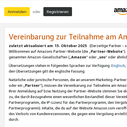
Anmelden
Registrieren
oder
Vereinbarung zur Teilnahme am 
zuletzt aktualisiert am
:
15. Oktober 2025
(Derzeitige Partner - 
Willkommen auf Amazons Partner-Website (die „
Partner-Website
“)
genannten Amazon-Gesellschaften („
Amazon
“ oder „
uns
“ oder ähnli
Übersetzungen stehen in folgenden Sprachen zur Verfügung :
Englisch
,
den Übersetzungen gilt die englische Fassung.
Natürliche oder juristische Personen, die an unserem Marketing-Partn
oder ein „
Partner
“), müssen die Vereinbarung zur Teilnahme am Ama
Ihrer Anmeldung auf bzw. Nutzung der Partner-Website stimmen Sie die
zu, die durch Bezugnahme einen wesentlichen Bestandteil dieser Verei
Partnerprogramm, die IP-Lizenz für das Partnerprogramm, den Vergütu
Partnerprogramm). Inhalte, die du auf der Website Amazon.com veröffe
des Verbots von Kundenrezensionen, die gegen eine Vergütung erstellt, 
durch.