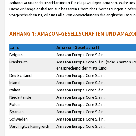
Anhang 4Datenschutzerklärungen für die jeweiligen Amazon-Websites
Diese Anhänge enthalten zur besseren Übersicht Übersetzungen. Sofe
vorgeschrieben ist, gilt im Falle von Abweichungen die englische Fass
ANHANG 1: AMAZON-GESELLSCHAFTEN UND AMAZO
Land
Amazon-Gesellschaft
Belgien
Amazon Europe Core S.à r.l.
Frankreich
Amazon Europe Core S.à r.l.(oder Amazon Fr
entsprechend der Mitteilung)
Deutschland
Amazon Europe Core S.à r.l.
Irland
Amazon Europe Core S.à r.l.
Italien
Amazon Europe Core S.à r.l.
Niederlande
Amazon Europe Core S.à r.l.
Polen
Amazon Europe Core S.à r.l.
Spanien
Amazon Europe Core S.à r.l.
Schweden
Amazon Europe Core S.à r.l.
Vereinigtes Königreich
Amazon Europe Core S.à r.l.