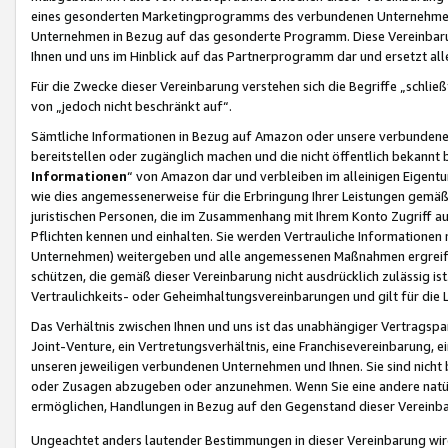
eines gesonderten Marketingprogramms des verbundenen Unternehmens
Unternehmen in Bezug auf das gesonderte Programm. Diese Vereinbarung
Ihnen und uns im Hinblick auf das Partnerprogramm dar und ersetzt al
Für die Zwecke dieser Vereinbarung verstehen sich die Begriffe „schließ
von „jedoch nicht beschränkt auf“.
Sämtliche Informationen in Bezug auf Amazon oder unsere verbunde
bereitstellen oder zugänglich machen und die nicht öffentlich bekannt bz
Informationen
“ von Amazon dar und verbleiben im alleinigen Eigent
wie dies angemessenerweise für die Erbringung Ihrer Leistungen gemäß d
juristischen Personen, die im Zusammenhang mit Ihrem Konto Zugriff au
Pflichten kennen und einhalten. Sie werden Vertrauliche Informationen 
Unternehmen) weitergeben und alle angemessenen Maßnahmen ergreifen
schützen, die gemäß dieser Vereinbarung nicht ausdrücklich zulässig is
Vertraulichkeits- oder Geheimhaltungsvereinbarungen und gilt für die
Das Verhältnis zwischen Ihnen und uns ist das unabhängiger Vertragspa
Joint-Venture, ein Vertretungsverhältnis, eine Franchisevereinbarung, 
unseren jeweiligen verbundenen Unternehmen und Ihnen. Sie sind ni
oder Zusagen abzugeben oder anzunehmen. Wenn Sie eine andere natürli
ermöglichen, Handlungen in Bezug auf den Gegenstand dieser Vereinbar
Ungeachtet anders lautender Bestimmungen in dieser Vereinbarung wird