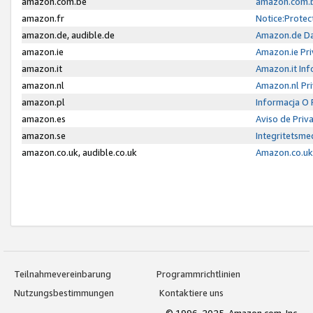
amazon.com.be
amazon.com.b
amazon.fr
Notice:Protec
amazon.de, audible.de
Amazon.de Da
amazon.ie
Amazon.ie Pri
amazon.it
Amazon.it Inf
amazon.nl
Amazon.nl Pri
amazon.pl
Informacja O
amazon.es
Aviso de Priv
amazon.se
Integritetsm
amazon.co.uk, audible.co.uk
Amazon.co.uk 
Teilnahmevereinbarung
Programmrichtlinien
Nutzungsbestimmungen
Kontaktiere uns