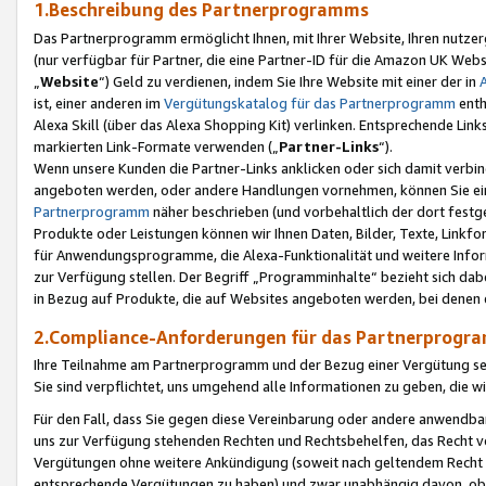
1.Beschreibung des Partnerprogramms
Das Partnerprogramm ermöglicht Ihnen, mit Ihrer Website, Ihren nutzer
(nur verfügbar für Partner, die eine Partner-ID für die Amazon UK We
„
Website
“) Geld zu verdienen, indem Sie Ihre Website mit einer der in
ist, einer anderen im
Vergütungskatalog für das Partnerprogramm
enth
Alexa Skill (über das Alexa Shopping Kit) verlinken. Entsprechende Lin
markierten Link-Formate verwenden („
Partner-Links
“).
Wenn unsere Kunden die Partner-Links anklicken oder sich damit verbi
angeboten werden, oder andere Handlungen vornehmen, können Sie eine
Partnerprogramm
näher beschrieben (und vorbehaltlich der dort festg
Produkte oder Leistungen können wir Ihnen Daten, Bilder, Texte, Linkfo
für Anwendungsprogramme, die Alexa-Funktionalität und weitere Inf
zur Verfügung stellen. Der Begriff „Programminhalte“ bezieht sich dabe
in Bezug auf Produkte, die auf Websites angeboten werden, bei denen 
2.Compliance-Anforderungen für das Partnerprog
Ihre Teilnahme am Partnerprogramm und der Bezug einer Vergütung setz
Sie sind verpflichtet, uns umgehend alle Informationen zu geben, die w
Für den Fall, dass Sie gegen diese Vereinbarung oder andere anwendba
uns zur Verfügung stehenden Rechten und Rechtsbehelfen, das Recht vo
Vergütungen ohne weitere Ankündigung (soweit nach geltendem Recht z
entsprechende Vergütungen zu haben) und zwar unabhängig davon, ob 