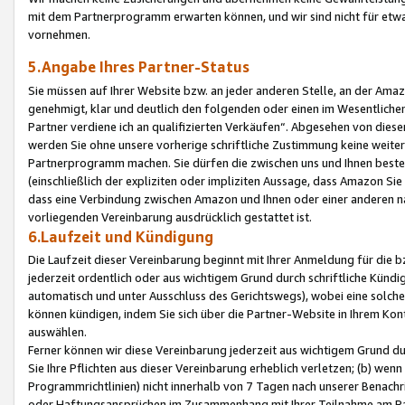
mit dem Partnerprogramm erwarten können, und wir sind nicht für etwa
vornehmen.
5.Angabe Ihres Partner-Status
Sie müssen auf Ihrer Website bzw. an jeder anderen Stelle, an der Am
genehmigt, klar und deutlich den folgenden oder einen im Wesentlichen
Partner verdiene ich an qualifizierten Verkäufen“. Abgesehen von die
werden Sie ohne unsere vorherige schriftliche Zustimmung keine weite
Partnerprogramm machen. Sie dürfen die zwischen uns und Ihnen best
(einschließlich der expliziten oder impliziten Aussage, dass Amazon Si
dass eine Verbindung zwischen Amazon und Ihnen oder einer anderen natü
vorliegenden Vereinbarung ausdrücklich gestattet ist.
6.Laufzeit und Kündigung
Die Laufzeit dieser Vereinbarung beginnt mit Ihrer Anmeldung für die 
jederzeit ordentlich oder aus wichtigem Grund durch schriftliche Kündi
automatisch und unter Ausschluss des Gerichtswegs), wobei eine solch
können kündigen, indem Sie sich über die Partner-Website in Ihrem Ko
auswählen.
Ferner können wir diese Vereinbarung jederzeit aus wichtigem Grund dur
Sie Ihre Pflichten aus dieser Vereinbarung erheblich verletzen; (b) wen
Programmrichtlinien) nicht innerhalb von 7 Tagen nach unserer Benachr
oder Haftungsansprüchen im Zusammenhang mit Ihrer Teilnahme am Pa