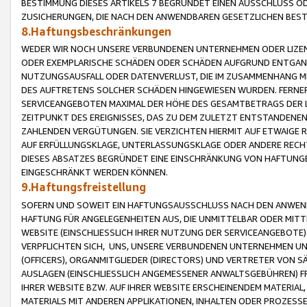
BESTIMMUNG DIESES ARTIKELS 7 BEGRÜNDET EINEN AUSSCHLUSS 
ZUSICHERUNGEN, DIE NACH DEN ANWENDBAREN GESETZLICHEN BE
8.Haftungsbeschränkungen
WEDER WIR NOCH UNSERE VERBUNDENEN UNTERNEHMEN ODER LIZEN
ODER EXEMPLARISCHE SCHÄDEN ODER SCHÄDEN AUFGRUND ENTGANG
NUTZUNGSAUSFALL ODER DATENVERLUST, DIE IM ZUSAMMENHANG MI
DES AUFTRETENS SOLCHER SCHÄDEN HINGEWIESEN WURDEN. FERN
SERVICEANGEBOTEN MAXIMAL DER HÖHE DES GESAMTBETRAGS DER 
ZEITPUNKT DES EREIGNISSES, DAS ZU DEM ZULETZT ENTSTANDENE
ZAHLENDEN VERGÜTUNGEN. SIE VERZICHTEN HIERMIT AUF ETWAIGE 
AUF ERFÜLLUNGSKLAGE, UNTERLASSUNGSKLAGE ODER ANDERE RECHT
DIESES ABSATZES BEGRÜNDET EINE EINSCHRÄNKUNG VON HAFTUNG
EINGESCHRÄNKT WERDEN KÖNNEN.
9.Haftungsfreistellung
SOFERN UND SOWEIT EIN HAFTUNGSAUSSCHLUSS NACH DEN ANWENDB
HAFTUNG FÜR ANGELEGENHEITEN AUS, DIE UNMITTELBAR ODER MITT
WEBSITE (EINSCHLIESSLICH IHRER NUTZUNG DER SERVICEANGEBOTE)
VERPFLICHTEN SICH, UNS, UNSERE VERBUNDENEN UNTERNEHMEN UN
(OFFICERS), ORGANMITGLIEDER (DIRECTORS) UND VERTRETER VON 
AUSLAGEN (EINSCHLIESSLICH ANGEMESSENER ANWALTSGEBÜHREN) FR
IHRER WEBSITE BZW. AUF IHRER WEBSITE ERSCHEINENDEM MATERIAL
MATERIALS MIT ANDEREN APPLIKATIONEN, INHALTEN ODER PROZESSE