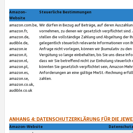
Amazon-
Steuerliche Bestimmungen
Website
amazon.com.be,
Wir dürfen in Bezug auf Beträge, auf deren Auszahlun
amazon.fr,
vornehmen, zu denen wir gesetzlich verpflichtet sind
amazon.de,
stellen die vollständige Zahlung und Abgeltung der 
audible.de,
gelegentlich steuerlich relevante Informationen von I
amazon.ie
Anfrage nicht vorlegen, können wir (kumulativ zu de
amazon.it,
Vergütung so lange einbehalten, bis Sie uns diese Inf
amazon.nl,
dass wir Sie betreffend nicht zur Einholung steuerlich 
amazon.pl,
könnten Sie gesetzlich verpflichtet sein, Amazon Meh
amazon.es,
Anforderungen an eine gültige MwSt.-Rechnung erfüllt
amazon.se,
zahlen.
amazon.co.uk,
audible.co.uk
ANHANG 4: DATENSCHUTZERKLÄRUNG FÜR DIE JEWE
Amazon-Website
Datenschutz