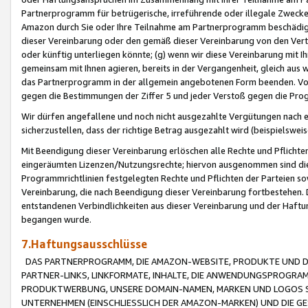
Partnerprogramm für betrügerische, irreführende oder illegale Zwecke
Amazon durch Sie oder Ihre Teilnahme am Partnerprogramm beschädig
dieser Vereinbarung oder den gemäß dieser Vereinbarung von den Vertr
oder künftig unterliegen könnte; (g) wenn wir diese Vereinbarung mit I
gemeinsam mit Ihnen agieren, bereits in der Vergangenheit, gleich aus
das Partnerprogramm in der allgemein angebotenen Form beenden. Vors
gegen die Bestimmungen der Ziffer 5 und jeder Verstoß gegen die Prog
Wir dürfen angefallene und noch nicht ausgezahlte Vergütungen nach 
sicherzustellen, dass der richtige Betrag ausgezahlt wird (beispielsw
Mit Beendigung dieser Vereinbarung erlöschen alle Rechte und Pflichte
eingeräumten Lizenzen/Nutzungsrechte; hiervon ausgenommen sind die in 
Programmrichtlinien festgelegten Rechte und Pflichten der Parteien sow
Vereinbarung, die nach Beendigung dieser Vereinbarung fortbestehen. D
entstandenen Verbindlichkeiten aus dieser Vereinbarung und der Haft
begangen wurde.
7.Haftungsausschlüsse
DAS PARTNERPROGRAMM, DIE AMAZON-WEBSITE, PRODUKTE UND DI
PARTNER-LINKS, LINKFORMATE, INHALTE, DIE ANWENDUNGSPROGR
PRODUKTWERBUNG, UNSERE DOMAIN-NAMEN, MARKEN UND LOGOS S
UNTERNEHMEN (EINSCHLIESSLICH DER AMAZON-MARKEN) UND DIE GE