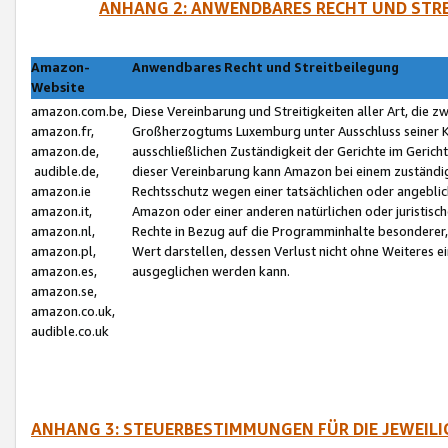
ANHANG 2: ANWENDBARES RECHT UND STRE
Amazon-
Anwendbares Recht und Streitbeilegung
Website
amazon.com.be,
Diese Vereinbarung und Streitigkeiten aller Art, die 
amazon.fr,
Großherzogtums Luxemburg unter Ausschluss seiner Kol
amazon.de,
ausschließlichen Zuständigkeit der Gerichte im Geri
audible.de,
dieser Vereinbarung kann Amazon bei einem zuständig
amazon.ie
Rechtsschutz wegen einer tatsächlichen oder angebli
amazon.it,
Amazon oder einer anderen natürlichen oder juristisc
amazon.nl,
Rechte in Bezug auf die Programminhalte besonderer,
amazon.pl,
Wert darstellen, dessen Verlust nicht ohne Weiteres e
amazon.es,
ausgeglichen werden kann.
amazon.se,
amazon.co.uk,
audible.co.uk
ANHANG 3: STEUERBESTIMMUNGEN FÜR DIE JEWEIL