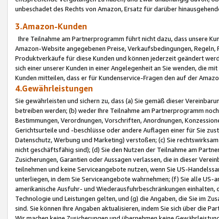
unbeschadet des Rechts von Amazon, Ersatz für darüber hinausgehen
3.Amazon-Kunden
Ihre Teilnahme am Partnerprogramm führt nicht dazu, dass unsere Kun
Amazon-Website angegebenen Preise, Verkaufsbedingungen, Regeln, Ri
Produktverkäufe für diese Kunden und können jederzeit geändert werde
sich einer unserer Kunden in einer Angelegenheit an Sie wenden, die 
Kunden mitteilen, dass er für Kundenservice-Fragen den auf der Ama
4.Gewährleistungen
Sie gewährleisten und sichern zu, dass (a) Sie gemäß dieser Vereinba
betreiben werden; (b) weder Ihre Teilnahme am Partnerprogramm noch d
Bestimmungen, Verordnungen, Vorschriften, Anordnungen, Konzessionen,
Gerichtsurteile und -beschlüsse oder andere Auflagen einer für Sie zu
Datenschutz, Werbung und Marketing) verstoßen; (c) Sie rechtswirksam 
nicht geschäftsfähig sind); (d) Sie den Nutzen der Teilnahme am Partne
Zusicherungen, Garantien oder Aussagen verlassen, die in dieser Verein
teilnehmen und keine Serviceangebote nutzen, wenn Sie US-Handelssa
unterliegen, in dem Sie Serviceangebote wahrnehmen; (f) Sie alle US
amerikanische Ausfuhr- und Wiederausfuhrbeschränkungen einhalten, 
Technologie und Leistungen gelten, und (g) die Angaben, die Sie im 
sind. Sie können Ihre Angaben aktualisieren, indem Sie sich über die 
Wir machen keine Zusicherungen und übernehmen keine Gewährleistun