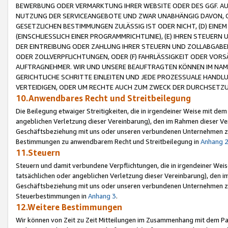
BEWERBUNG ODER VERMARKTUNG IHRER WEBSITE ODER DES GGF. AUF 
NUTZUNG DER SERVICEANGEBOTE UND ZWAR UNABHÄNGIG DAVON, O
GESETZLICHEN BESTIMMUNGEN ZULÄSSIG IST ODER NICHT, (D) EINE
(EINSCHLIESSLICH EINER PROGRAMMRICHTLINIE), (E) IHREN STEUER
DER EINTREIBUNG ODER ZAHLUNG IHRER STEUERN UND ZOLLABGAB
ODER ZOLLVERPFLICHTUNGEN, ODER (F) FAHRLÄSSIGKEIT ODER VORS
AUFTRAGNEHMER. WIR UND UNSERE BEAUFTRAGTEN KÖNNEN IM NAME
GERICHTLICHE SCHRITTE EINLEITEN UND JEDE PROZESSUALE HAND
VERTEIDIGEN, ODER UM RECHTE AUCH ZUM ZWECK DER DURCHSETZU
10.Anwendbares Recht und Streitbeilegung
Die Beilegung etwaiger Streitigkeiten, die in irgendeiner Weise mit de
angeblichen Verletzung dieser Vereinbarung), den im Rahmen dieser Ve
Geschäftsbeziehung mit uns oder unseren verbundenen Unternehmen zu
Bestimmungen zu anwendbarem Recht und Streitbeilegung in
Anhang 
11.Steuern
Steuern und damit verbundene Verpflichtungen, die in irgendeiner Wei
tatsächlichen oder angeblichen Verletzung dieser Vereinbarung), den 
Geschäftsbeziehung mit uns oder unseren verbundenen Unternehmen z
Steuerbestimmungen in
Anhang 3
.
12.Weitere Bestimmungen
Wir können von Zeit zu Zeit Mitteilungen im Zusammenhang mit dem Par