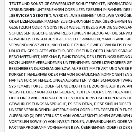
TEXTE UND SONSTIGE GEWERBLICHE SCHUTZRECHTE, INFORMATIONE
VERBUNDENEN UNTERNEHMEN ODER LIZENZGEBERN IM RAHMEN DES
„
SERVICEANGEBOTE
“), WERDEN „WIE BESEHEN“ UND „WIE VERFÜ
ODER LIZENZGEBER MACHEN ZUSICHERUNGEN ODER ÜBERNEHMEN GEW
GESETZLICH ODER IN SONSTIGER WEISE, IN BEZUG AUF DIE SERVI
SCHLIESSEN JEGLICHE GEWÄHRLEISTUNGEN IN BEZUG AUF DIE SERVI
GEWÄHRLEISTUNGEN BEZÜGLICH RECHTSMÄNGELN, MARKTGÄNGIGKEIT
VERWENDUNGSZWECK, NICHTVERLETZUNG SOWIE GEWÄHRLEISTUNGEN 
ÜBLICHEN GESCHÄFTSVERKEHR, DER LEISTUNG ODER HANDELSBRÄUCH
BESCHAFFENHEIT, MERKMALE, FUNKTIONEN, DEN LEISTUNGSUMFANG 
NOCH UNSERE VERBUNDENEN UNTERNEHMEN ODER LIZENZGEBER GEWÄ
BESCHRIEBEN DURCHGÄNGIG BZW. AUF BESTIMMTE ART UND WEISE
KORREKT, FEHLERFREI ODER FREI VON SCHÄDLICHEN KOMPONENTEN
HAFTEN FÜR: (A) FEHLER, UNGENAUIGKEITEN, VIREN, SCHADSOFTW
SYSTEMABSTÜRZE; ODER (B) UNBERECHTIGTE ZUGRIFFE AUF BZW. 
WEBSITE ODER VON DATEN, BILDERN, TEXTEN ODER SONSTIGEN INF
ODER EINER ANDEREN NATÜRLICHEN ODER JURISTISCHEN PERSON OD
GEWÄHRLEISTUNGSANSPRÜCHE, ES SEIN DENN, DIESE SIND IN DIES
UNSERE VERBUNDENEN UNTERNEHMEN ODER LIZENZGEBER FÜR EN
AUFGRUND (X) DES VERLUSTS VON VORAUSSICHTLICHEN GEWINNEN
VORTEILEN SOWIE (Y) VON INVESTITIONEN, AUFWENDUNGEN ODER VE
PARTNERPROGRAMM VORNEHMEN BZW. ÜBERNEHMEN ODER (Z) DER 