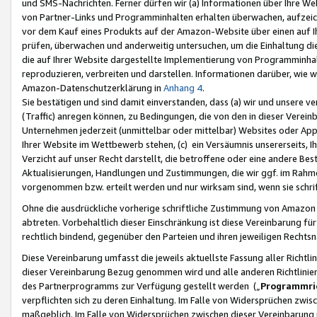
und SMS-Nachrichten. Ferner dürfen wir (a) Informationen über Ihre We
von Partner-Links und Programminhalten erhalten überwachen, aufzei
vor dem Kauf eines Produkts auf der Amazon-Website über einen auf Ih
prüfen, überwachen und anderweitig untersuchen, um die Einhaltung dies
die auf Ihrer Website dargestellte Implementierung von Programminhalt
reproduzieren, verbreiten und darstellen. Informationen darüber, wie w
Amazon-Datenschutzerklärung in
Anhang 4
.
Sie bestätigen und sind damit einverstanden, dass (a) wir und unsere 
(Traffic) anregen können, zu Bedingungen, die von den in dieser Vere
Unternehmen jederzeit (unmittelbar oder mittelbar) Websites oder Appl
Ihrer Website im Wettbewerb stehen, (c) ein Versäumnis unsererseits, I
Verzicht auf unser Recht darstellt, die betroffene oder eine andere B
Aktualisierungen, Handlungen und Zustimmungen, die wir ggf. im Rahme
vorgenommen bzw. erteilt werden und nur wirksam sind, wenn sie schri
Ohne die ausdrückliche vorherige schriftliche Zustimmung von Amazon
abtreten. Vorbehaltlich dieser Einschränkung ist diese Vereinbarung f
rechtlich bindend, gegenüber den Parteien und ihren jeweiligen Rech
Diese Vereinbarung umfasst die jeweils aktuellste Fassung aller Richtli
dieser Vereinbarung Bezug genommen wird und alle anderen Richtlinie
des Partnerprogramms zur Verfügung gestellt werden („
Programmric
verpflichten sich zu deren Einhaltung. Im Falle von Widersprüchen zwi
maßgeblich. Im Falle von Widersprüchen zwischen dieser Vereinbarun