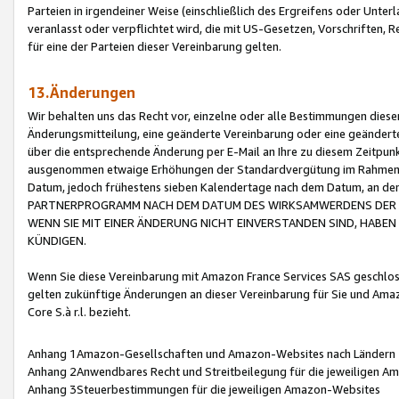
Parteien in irgendeiner Weise (einschließlich des Ergreifens oder Unt
veranlasst oder verpflichtet wird, die mit US-Gesetzen, Vorschriften,
für eine der Parteien dieser Vereinbarung gelten.
13.Änderungen
Wir behalten uns das Recht vor, einzelne oder alle Bestimmungen diese
Änderungsmitteilung, eine geänderte Vereinbarung oder eine geänderte 
über die entsprechende Änderung per E-Mail an Ihre zu diesem Zeitpun
ausgenommen etwaige Erhöhungen der Standardvergütung im Rahmen
Datum, jedoch frühestens sieben Kalendertage nach dem Datum, an de
PARTNERPROGRAMM NACH DEM DATUM DES WIRKSAMWERDENS DER Ä
WENN SIE MIT EINER ÄNDERUNG NICHT EINVERSTANDEN SIND, HABEN S
KÜNDIGEN.
Wenn Sie diese Vereinbarung mit Amazon France Services SAS geschlo
gelten zukünftige Änderungen an dieser Vereinbarung für Sie und Ama
Core S.à r.l. bezieht.
Anhang 1Amazon-Gesellschaften und Amazon-Websites nach Ländern
Anhang 2Anwendbares Recht und Streitbeilegung für die jeweiligen 
Anhang 3Steuerbestimmungen für die jeweiligen Amazon-Websites