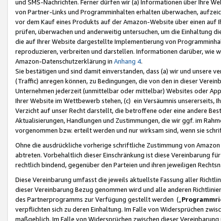
und SMS-Nachrichten. Ferner dürfen wir (a) Informationen über Ihre We
von Partner-Links und Programminhalten erhalten überwachen, aufzei
vor dem Kauf eines Produkts auf der Amazon-Website über einen auf Ih
prüfen, überwachen und anderweitig untersuchen, um die Einhaltung dies
die auf Ihrer Website dargestellte Implementierung von Programminhalt
reproduzieren, verbreiten und darstellen. Informationen darüber, wie w
Amazon-Datenschutzerklärung in
Anhang 4
.
Sie bestätigen und sind damit einverstanden, dass (a) wir und unsere 
(Traffic) anregen können, zu Bedingungen, die von den in dieser Vere
Unternehmen jederzeit (unmittelbar oder mittelbar) Websites oder Appl
Ihrer Website im Wettbewerb stehen, (c) ein Versäumnis unsererseits, I
Verzicht auf unser Recht darstellt, die betroffene oder eine andere B
Aktualisierungen, Handlungen und Zustimmungen, die wir ggf. im Rahme
vorgenommen bzw. erteilt werden und nur wirksam sind, wenn sie schri
Ohne die ausdrückliche vorherige schriftliche Zustimmung von Amazon
abtreten. Vorbehaltlich dieser Einschränkung ist diese Vereinbarung f
rechtlich bindend, gegenüber den Parteien und ihren jeweiligen Rech
Diese Vereinbarung umfasst die jeweils aktuellste Fassung aller Richtli
dieser Vereinbarung Bezug genommen wird und alle anderen Richtlinie
des Partnerprogramms zur Verfügung gestellt werden („
Programmric
verpflichten sich zu deren Einhaltung. Im Falle von Widersprüchen zwi
maßgeblich. Im Falle von Widersprüchen zwischen dieser Vereinbarun