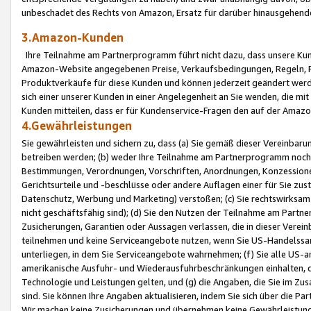
unbeschadet des Rechts von Amazon, Ersatz für darüber hinausgehen
3.Amazon-Kunden
Ihre Teilnahme am Partnerprogramm führt nicht dazu, dass unsere Kun
Amazon-Website angegebenen Preise, Verkaufsbedingungen, Regeln, Ri
Produktverkäufe für diese Kunden und können jederzeit geändert werde
sich einer unserer Kunden in einer Angelegenheit an Sie wenden, die 
Kunden mitteilen, dass er für Kundenservice-Fragen den auf der Ama
4.Gewährleistungen
Sie gewährleisten und sichern zu, dass (a) Sie gemäß dieser Vereinba
betreiben werden; (b) weder Ihre Teilnahme am Partnerprogramm noch d
Bestimmungen, Verordnungen, Vorschriften, Anordnungen, Konzessionen,
Gerichtsurteile und -beschlüsse oder andere Auflagen einer für Sie zu
Datenschutz, Werbung und Marketing) verstoßen; (c) Sie rechtswirksam 
nicht geschäftsfähig sind); (d) Sie den Nutzen der Teilnahme am Partne
Zusicherungen, Garantien oder Aussagen verlassen, die in dieser Verein
teilnehmen und keine Serviceangebote nutzen, wenn Sie US-Handelssa
unterliegen, in dem Sie Serviceangebote wahrnehmen; (f) Sie alle US
amerikanische Ausfuhr- und Wiederausfuhrbeschränkungen einhalten, 
Technologie und Leistungen gelten, und (g) die Angaben, die Sie im 
sind. Sie können Ihre Angaben aktualisieren, indem Sie sich über die 
Wir machen keine Zusicherungen und übernehmen keine Gewährleistun