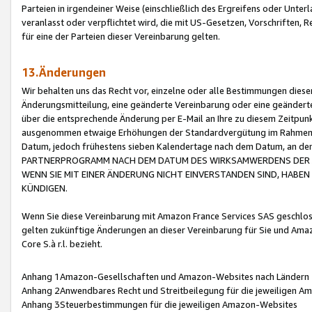
Parteien in irgendeiner Weise (einschließlich des Ergreifens oder Unt
veranlasst oder verpflichtet wird, die mit US-Gesetzen, Vorschriften,
für eine der Parteien dieser Vereinbarung gelten.
13.Änderungen
Wir behalten uns das Recht vor, einzelne oder alle Bestimmungen diese
Änderungsmitteilung, eine geänderte Vereinbarung oder eine geänderte 
über die entsprechende Änderung per E-Mail an Ihre zu diesem Zeitpun
ausgenommen etwaige Erhöhungen der Standardvergütung im Rahmen
Datum, jedoch frühestens sieben Kalendertage nach dem Datum, an de
PARTNERPROGRAMM NACH DEM DATUM DES WIRKSAMWERDENS DER Ä
WENN SIE MIT EINER ÄNDERUNG NICHT EINVERSTANDEN SIND, HABEN S
KÜNDIGEN.
Wenn Sie diese Vereinbarung mit Amazon France Services SAS geschlo
gelten zukünftige Änderungen an dieser Vereinbarung für Sie und Ama
Core S.à r.l. bezieht.
Anhang 1Amazon-Gesellschaften und Amazon-Websites nach Ländern
Anhang 2Anwendbares Recht und Streitbeilegung für die jeweiligen 
Anhang 3Steuerbestimmungen für die jeweiligen Amazon-Websites