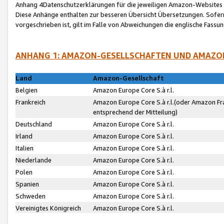
Anhang 4Datenschutzerklärungen für die jeweiligen Amazon-Websites
Diese Anhänge enthalten zur besseren Übersicht Übersetzungen. Sofe
vorgeschrieben ist, gilt im Falle von Abweichungen die englische Fass
ANHANG 1: AMAZON-GESELLSCHAFTEN UND AMAZO
Land
Amazon-Gesellschaft
Belgien
Amazon Europe Core S.à r.l.
Frankreich
Amazon Europe Core S.à r.l.(oder Amazon Fr
entsprechend der Mitteilung)
Deutschland
Amazon Europe Core S.à r.l.
Irland
Amazon Europe Core S.à r.l.
Italien
Amazon Europe Core S.à r.l.
Niederlande
Amazon Europe Core S.à r.l.
Polen
Amazon Europe Core S.à r.l.
Spanien
Amazon Europe Core S.à r.l.
Schweden
Amazon Europe Core S.à r.l.
Vereinigtes Königreich
Amazon Europe Core S.à r.l.