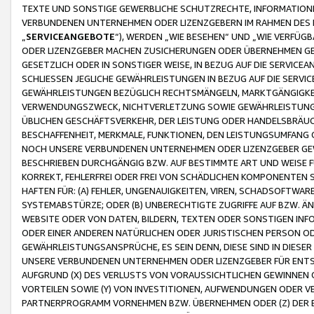
TEXTE UND SONSTIGE GEWERBLICHE SCHUTZRECHTE, INFORMATIONE
VERBUNDENEN UNTERNEHMEN ODER LIZENZGEBERN IM RAHMEN DES
„
SERVICEANGEBOTE
“), WERDEN „WIE BESEHEN“ UND „WIE VERFÜ
ODER LIZENZGEBER MACHEN ZUSICHERUNGEN ODER ÜBERNEHMEN GEW
GESETZLICH ODER IN SONSTIGER WEISE, IN BEZUG AUF DIE SERVI
SCHLIESSEN JEGLICHE GEWÄHRLEISTUNGEN IN BEZUG AUF DIE SERVI
GEWÄHRLEISTUNGEN BEZÜGLICH RECHTSMÄNGELN, MARKTGÄNGIGKEIT
VERWENDUNGSZWECK, NICHTVERLETZUNG SOWIE GEWÄHRLEISTUNGEN 
ÜBLICHEN GESCHÄFTSVERKEHR, DER LEISTUNG ODER HANDELSBRÄUCH
BESCHAFFENHEIT, MERKMALE, FUNKTIONEN, DEN LEISTUNGSUMFANG 
NOCH UNSERE VERBUNDENEN UNTERNEHMEN ODER LIZENZGEBER GEWÄ
BESCHRIEBEN DURCHGÄNGIG BZW. AUF BESTIMMTE ART UND WEISE
KORREKT, FEHLERFREI ODER FREI VON SCHÄDLICHEN KOMPONENTEN
HAFTEN FÜR: (A) FEHLER, UNGENAUIGKEITEN, VIREN, SCHADSOFTW
SYSTEMABSTÜRZE; ODER (B) UNBERECHTIGTE ZUGRIFFE AUF BZW. 
WEBSITE ODER VON DATEN, BILDERN, TEXTEN ODER SONSTIGEN INF
ODER EINER ANDEREN NATÜRLICHEN ODER JURISTISCHEN PERSON OD
GEWÄHRLEISTUNGSANSPRÜCHE, ES SEIN DENN, DIESE SIND IN DIES
UNSERE VERBUNDENEN UNTERNEHMEN ODER LIZENZGEBER FÜR EN
AUFGRUND (X) DES VERLUSTS VON VORAUSSICHTLICHEN GEWINNEN
VORTEILEN SOWIE (Y) VON INVESTITIONEN, AUFWENDUNGEN ODER VE
PARTNERPROGRAMM VORNEHMEN BZW. ÜBERNEHMEN ODER (Z) DER 