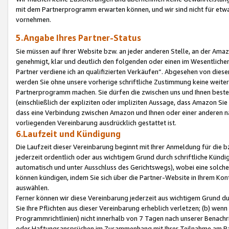
mit dem Partnerprogramm erwarten können, und wir sind nicht für etwa
vornehmen.
5.Angabe Ihres Partner-Status
Sie müssen auf Ihrer Website bzw. an jeder anderen Stelle, an der Am
genehmigt, klar und deutlich den folgenden oder einen im Wesentlichen
Partner verdiene ich an qualifizierten Verkäufen“. Abgesehen von die
werden Sie ohne unsere vorherige schriftliche Zustimmung keine weite
Partnerprogramm machen. Sie dürfen die zwischen uns und Ihnen best
(einschließlich der expliziten oder impliziten Aussage, dass Amazon Si
dass eine Verbindung zwischen Amazon und Ihnen oder einer anderen natü
vorliegenden Vereinbarung ausdrücklich gestattet ist.
6.Laufzeit und Kündigung
Die Laufzeit dieser Vereinbarung beginnt mit Ihrer Anmeldung für die 
jederzeit ordentlich oder aus wichtigem Grund durch schriftliche Kündi
automatisch und unter Ausschluss des Gerichtswegs), wobei eine solch
können kündigen, indem Sie sich über die Partner-Website in Ihrem Ko
auswählen.
Ferner können wir diese Vereinbarung jederzeit aus wichtigem Grund dur
Sie Ihre Pflichten aus dieser Vereinbarung erheblich verletzen; (b) wen
Programmrichtlinien) nicht innerhalb von 7 Tagen nach unserer Benachr
oder Haftungsansprüchen im Zusammenhang mit Ihrer Teilnahme am Pa