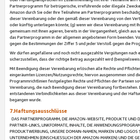
Partnerprogramm für betrügerische, irreführende oder illegale Zwecke
Amazon durch Sie oder Ihre Teilnahme am Partnerprogramm beschädig
dieser Vereinbarung oder den gemäß dieser Vereinbarung von den Vertr
oder künftig unterliegen könnte; (g) wenn wir diese Vereinbarung mit I
gemeinsam mit Ihnen agieren, bereits in der Vergangenheit, gleich aus
das Partnerprogramm in der allgemein angebotenen Form beenden. Vors
gegen die Bestimmungen der Ziffer 5 und jeder Verstoß gegen die Prog
Wir dürfen angefallene und noch nicht ausgezahlte Vergütungen nach 
sicherzustellen, dass der richtige Betrag ausgezahlt wird (beispielsw
Mit Beendigung dieser Vereinbarung erlöschen alle Rechte und Pflichte
eingeräumten Lizenzen/Nutzungsrechte; hiervon ausgenommen sind die in 
Programmrichtlinien festgelegten Rechte und Pflichten der Parteien sow
Vereinbarung, die nach Beendigung dieser Vereinbarung fortbestehen. D
entstandenen Verbindlichkeiten aus dieser Vereinbarung und der Haft
begangen wurde.
7.Haftungsausschlüsse
DAS PARTNERPROGRAMM, DIE AMAZON-WEBSITE, PRODUKTE UND DI
PARTNER-LINKS, LINKFORMATE, INHALTE, DIE ANWENDUNGSPROGR
PRODUKTWERBUNG, UNSERE DOMAIN-NAMEN, MARKEN UND LOGOS S
UNTERNEHMEN (EINSCHLIESSLICH DER AMAZON-MARKEN) UND DIE GE