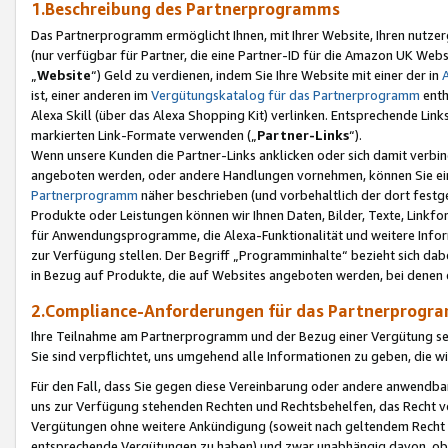
1.Beschreibung des Partnerprogramms
Das Partnerprogramm ermöglicht Ihnen, mit Ihrer Website, Ihren nutzer
(nur verfügbar für Partner, die eine Partner-ID für die Amazon UK We
„
Website
“) Geld zu verdienen, indem Sie Ihre Website mit einer der in
ist, einer anderen im
Vergütungskatalog für das Partnerprogramm
enth
Alexa Skill (über das Alexa Shopping Kit) verlinken. Entsprechende Lin
markierten Link-Formate verwenden („
Partner-Links
“).
Wenn unsere Kunden die Partner-Links anklicken oder sich damit verbi
angeboten werden, oder andere Handlungen vornehmen, können Sie eine
Partnerprogramm
näher beschrieben (und vorbehaltlich der dort festg
Produkte oder Leistungen können wir Ihnen Daten, Bilder, Texte, Linkfo
für Anwendungsprogramme, die Alexa-Funktionalität und weitere Inf
zur Verfügung stellen. Der Begriff „Programminhalte“ bezieht sich dabe
in Bezug auf Produkte, die auf Websites angeboten werden, bei denen 
2.Compliance-Anforderungen für das Partnerprog
Ihre Teilnahme am Partnerprogramm und der Bezug einer Vergütung setz
Sie sind verpflichtet, uns umgehend alle Informationen zu geben, die w
Für den Fall, dass Sie gegen diese Vereinbarung oder andere anwendba
uns zur Verfügung stehenden Rechten und Rechtsbehelfen, das Recht vo
Vergütungen ohne weitere Ankündigung (soweit nach geltendem Recht z
entsprechende Vergütungen zu haben) und zwar unabhängig davon, ob 