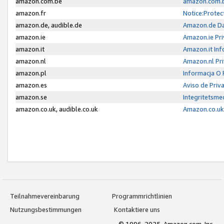
amazon.com.be
amazon.com.b
amazon.fr
Notice:Protec
amazon.de, audible.de
Amazon.de Da
amazon.ie
Amazon.ie Pri
amazon.it
Amazon.it Inf
amazon.nl
Amazon.nl Pri
amazon.pl
Informacja O
amazon.es
Aviso de Priv
amazon.se
Integritetsm
amazon.co.uk, audible.co.uk
Amazon.co.uk 
Teilnahmevereinbarung
Programmrichtlinien
Nutzungsbestimmungen
Kontaktiere uns