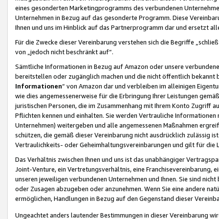
eines gesonderten Marketingprogramms des verbundenen Unternehmens
Unternehmen in Bezug auf das gesonderte Programm. Diese Vereinbarung
Ihnen und uns im Hinblick auf das Partnerprogramm dar und ersetzt al
Für die Zwecke dieser Vereinbarung verstehen sich die Begriffe „schließ
von „jedoch nicht beschränkt auf“.
Sämtliche Informationen in Bezug auf Amazon oder unsere verbunde
bereitstellen oder zugänglich machen und die nicht öffentlich bekannt bz
Informationen
“ von Amazon dar und verbleiben im alleinigen Eigent
wie dies angemessenerweise für die Erbringung Ihrer Leistungen gemäß d
juristischen Personen, die im Zusammenhang mit Ihrem Konto Zugriff au
Pflichten kennen und einhalten. Sie werden Vertrauliche Informationen 
Unternehmen) weitergeben und alle angemessenen Maßnahmen ergreifen
schützen, die gemäß dieser Vereinbarung nicht ausdrücklich zulässig is
Vertraulichkeits- oder Geheimhaltungsvereinbarungen und gilt für die
Das Verhältnis zwischen Ihnen und uns ist das unabhängiger Vertragspa
Joint-Venture, ein Vertretungsverhältnis, eine Franchisevereinbarung, 
unseren jeweiligen verbundenen Unternehmen und Ihnen. Sie sind ni
oder Zusagen abzugeben oder anzunehmen. Wenn Sie eine andere natürli
ermöglichen, Handlungen in Bezug auf den Gegenstand dieser Vereinbar
Ungeachtet anders lautender Bestimmungen in dieser Vereinbarung wird