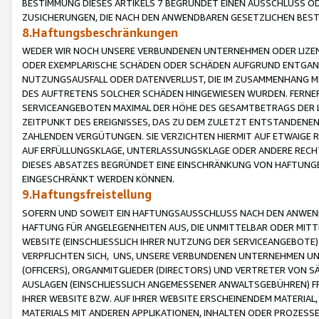
BESTIMMUNG DIESES ARTIKELS 7 BEGRÜNDET EINEN AUSSCHLUSS 
ZUSICHERUNGEN, DIE NACH DEN ANWENDBAREN GESETZLICHEN BE
8.Haftungsbeschränkungen
WEDER WIR NOCH UNSERE VERBUNDENEN UNTERNEHMEN ODER LIZEN
ODER EXEMPLARISCHE SCHÄDEN ODER SCHÄDEN AUFGRUND ENTGANG
NUTZUNGSAUSFALL ODER DATENVERLUST, DIE IM ZUSAMMENHANG MI
DES AUFTRETENS SOLCHER SCHÄDEN HINGEWIESEN WURDEN. FERN
SERVICEANGEBOTEN MAXIMAL DER HÖHE DES GESAMTBETRAGS DER 
ZEITPUNKT DES EREIGNISSES, DAS ZU DEM ZULETZT ENTSTANDENE
ZAHLENDEN VERGÜTUNGEN. SIE VERZICHTEN HIERMIT AUF ETWAIGE 
AUF ERFÜLLUNGSKLAGE, UNTERLASSUNGSKLAGE ODER ANDERE RECHT
DIESES ABSATZES BEGRÜNDET EINE EINSCHRÄNKUNG VON HAFTUNG
EINGESCHRÄNKT WERDEN KÖNNEN.
9.Haftungsfreistellung
SOFERN UND SOWEIT EIN HAFTUNGSAUSSCHLUSS NACH DEN ANWENDB
HAFTUNG FÜR ANGELEGENHEITEN AUS, DIE UNMITTELBAR ODER MITT
WEBSITE (EINSCHLIESSLICH IHRER NUTZUNG DER SERVICEANGEBOTE)
VERPFLICHTEN SICH, UNS, UNSERE VERBUNDENEN UNTERNEHMEN UN
(OFFICERS), ORGANMITGLIEDER (DIRECTORS) UND VERTRETER VON 
AUSLAGEN (EINSCHLIESSLICH ANGEMESSENER ANWALTSGEBÜHREN) FR
IHRER WEBSITE BZW. AUF IHRER WEBSITE ERSCHEINENDEM MATERIAL
MATERIALS MIT ANDEREN APPLIKATIONEN, INHALTEN ODER PROZESSE