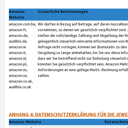
Amazon-
Steuerliche Bestimmungen
Website
amazon.com.be,
Wir dürfen in Bezug auf Beträge, auf deren Auszahlun
amazon.fr,
vornehmen, zu denen wir gesetzlich verpflichtet sind
amazon.de,
stellen die vollständige Zahlung und Abgeltung der 
audible.de,
gelegentlich steuerlich relevante Informationen von I
amazon.ie
Anfrage nicht vorlegen, können wir (kumulativ zu de
amazon.it,
Vergütung so lange einbehalten, bis Sie uns diese Inf
amazon.nl,
dass wir Sie betreffend nicht zur Einholung steuerlich 
amazon.pl,
könnten Sie gesetzlich verpflichtet sein, Amazon Meh
amazon.es,
Anforderungen an eine gültige MwSt.-Rechnung erfüllt
amazon.se,
zahlen.
amazon.co.uk,
audible.co.uk
ANHANG 4: DATENSCHUTZERKLÄRUNG FÜR DIE JEWE
Amazon-Website
Datenschutz