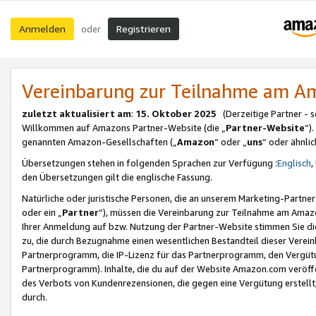
Anmelden
Registrieren
oder
Vereinbarung zur Teilnahme am 
zuletzt aktualisiert am
:
15. Oktober 2025
(Derzeitige Partner - 
Willkommen auf Amazons Partner-Website (die „
Partner-Website
“)
genannten Amazon-Gesellschaften („
Amazon
“ oder „
uns
“ oder ähnli
Übersetzungen stehen in folgenden Sprachen zur Verfügung :
Englisch
,
den Übersetzungen gilt die englische Fassung.
Natürliche oder juristische Personen, die an unserem Marketing-Partn
oder ein „
Partner
“), müssen die Vereinbarung zur Teilnahme am Ama
Ihrer Anmeldung auf bzw. Nutzung der Partner-Website stimmen Sie die
zu, die durch Bezugnahme einen wesentlichen Bestandteil dieser Verei
Partnerprogramm, die IP-Lizenz für das Partnerprogramm, den Vergütu
Partnerprogramm). Inhalte, die du auf der Website Amazon.com veröffe
des Verbots von Kundenrezensionen, die gegen eine Vergütung erstellt, 
durch.