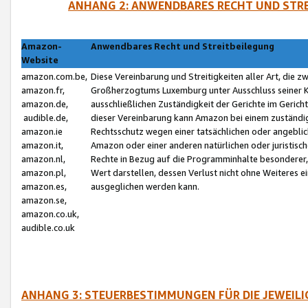
ANHANG 2: ANWENDBARES RECHT UND STRE
Amazon-
Anwendbares Recht und Streitbeilegung
Website
amazon.com.be,
Diese Vereinbarung und Streitigkeiten aller Art, die 
amazon.fr,
Großherzogtums Luxemburg unter Ausschluss seiner Kol
amazon.de,
ausschließlichen Zuständigkeit der Gerichte im Geri
audible.de,
dieser Vereinbarung kann Amazon bei einem zuständig
amazon.ie
Rechtsschutz wegen einer tatsächlichen oder angebli
amazon.it,
Amazon oder einer anderen natürlichen oder juristisc
amazon.nl,
Rechte in Bezug auf die Programminhalte besonderer,
amazon.pl,
Wert darstellen, dessen Verlust nicht ohne Weiteres e
amazon.es,
ausgeglichen werden kann.
amazon.se,
amazon.co.uk,
audible.co.uk
ANHANG 3: STEUERBESTIMMUNGEN FÜR DIE JEWEIL