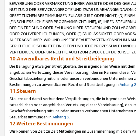
BEWERBUNG ODER VERMARKTUNG IHRER WEBSITE ODER DES GGF. AUF 
NUTZUNG DER SERVICEANGEBOTE UND ZWAR UNABHÄNGIG DAVON, O
GESETZLICHEN BESTIMMUNGEN ZULÄSSIG IST ODER NICHT, (D) EINE
(EINSCHLIESSLICH EINER PROGRAMMRICHTLINIE), (E) IHREN STEUER
DER EINTREIBUNG ODER ZAHLUNG IHRER STEUERN UND ZOLLABGAB
ODER ZOLLVERPFLICHTUNGEN, ODER (F) FAHRLÄSSIGKEIT ODER VORS
AUFTRAGNEHMER. WIR UND UNSERE BEAUFTRAGTEN KÖNNEN IM NAME
GERICHTLICHE SCHRITTE EINLEITEN UND JEDE PROZESSUALE HAND
VERTEIDIGEN, ODER UM RECHTE AUCH ZUM ZWECK DER DURCHSETZU
10.Anwendbares Recht und Streitbeilegung
Die Beilegung etwaiger Streitigkeiten, die in irgendeiner Weise mit de
angeblichen Verletzung dieser Vereinbarung), den im Rahmen dieser Ve
Geschäftsbeziehung mit uns oder unseren verbundenen Unternehmen zu
Bestimmungen zu anwendbarem Recht und Streitbeilegung in
Anhang 
11.Steuern
Steuern und damit verbundene Verpflichtungen, die in irgendeiner Wei
tatsächlichen oder angeblichen Verletzung dieser Vereinbarung), den 
Geschäftsbeziehung mit uns oder unseren verbundenen Unternehmen z
Steuerbestimmungen in
Anhang 3
.
12.Weitere Bestimmungen
Wir können von Zeit zu Zeit Mitteilungen im Zusammenhang mit dem Par