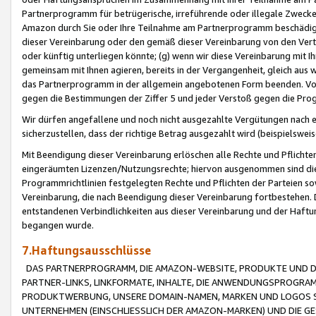
Partnerprogramm für betrügerische, irreführende oder illegale Zwecke
Amazon durch Sie oder Ihre Teilnahme am Partnerprogramm beschädig
dieser Vereinbarung oder den gemäß dieser Vereinbarung von den Vertr
oder künftig unterliegen könnte; (g) wenn wir diese Vereinbarung mit I
gemeinsam mit Ihnen agieren, bereits in der Vergangenheit, gleich aus
das Partnerprogramm in der allgemein angebotenen Form beenden. Vors
gegen die Bestimmungen der Ziffer 5 und jeder Verstoß gegen die Prog
Wir dürfen angefallene und noch nicht ausgezahlte Vergütungen nach 
sicherzustellen, dass der richtige Betrag ausgezahlt wird (beispielsw
Mit Beendigung dieser Vereinbarung erlöschen alle Rechte und Pflichte
eingeräumten Lizenzen/Nutzungsrechte; hiervon ausgenommen sind die in 
Programmrichtlinien festgelegten Rechte und Pflichten der Parteien sow
Vereinbarung, die nach Beendigung dieser Vereinbarung fortbestehen. D
entstandenen Verbindlichkeiten aus dieser Vereinbarung und der Haft
begangen wurde.
7.Haftungsausschlüsse
DAS PARTNERPROGRAMM, DIE AMAZON-WEBSITE, PRODUKTE UND DI
PARTNER-LINKS, LINKFORMATE, INHALTE, DIE ANWENDUNGSPROGR
PRODUKTWERBUNG, UNSERE DOMAIN-NAMEN, MARKEN UND LOGOS S
UNTERNEHMEN (EINSCHLIESSLICH DER AMAZON-MARKEN) UND DIE GE