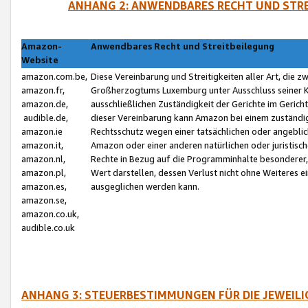
ANHANG 2: ANWENDBARES RECHT UND STRE
Amazon-
Anwendbares Recht und Streitbeilegung
Website
amazon.com.be,
Diese Vereinbarung und Streitigkeiten aller Art, die 
amazon.fr,
Großherzogtums Luxemburg unter Ausschluss seiner Kol
amazon.de,
ausschließlichen Zuständigkeit der Gerichte im Geri
audible.de,
dieser Vereinbarung kann Amazon bei einem zuständig
amazon.ie
Rechtsschutz wegen einer tatsächlichen oder angebli
amazon.it,
Amazon oder einer anderen natürlichen oder juristisc
amazon.nl,
Rechte in Bezug auf die Programminhalte besonderer,
amazon.pl,
Wert darstellen, dessen Verlust nicht ohne Weiteres e
amazon.es,
ausgeglichen werden kann.
amazon.se,
amazon.co.uk,
audible.co.uk
ANHANG 3: STEUERBESTIMMUNGEN FÜR DIE JEWEIL