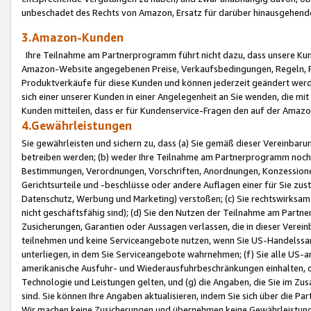
unbeschadet des Rechts von Amazon, Ersatz für darüber hinausgehen
3.Amazon-Kunden
Ihre Teilnahme am Partnerprogramm führt nicht dazu, dass unsere Kun
Amazon-Website angegebenen Preise, Verkaufsbedingungen, Regeln, Ri
Produktverkäufe für diese Kunden und können jederzeit geändert werde
sich einer unserer Kunden in einer Angelegenheit an Sie wenden, die 
Kunden mitteilen, dass er für Kundenservice-Fragen den auf der Ama
4.Gewährleistungen
Sie gewährleisten und sichern zu, dass (a) Sie gemäß dieser Vereinba
betreiben werden; (b) weder Ihre Teilnahme am Partnerprogramm noch d
Bestimmungen, Verordnungen, Vorschriften, Anordnungen, Konzessionen,
Gerichtsurteile und -beschlüsse oder andere Auflagen einer für Sie zu
Datenschutz, Werbung und Marketing) verstoßen; (c) Sie rechtswirksam 
nicht geschäftsfähig sind); (d) Sie den Nutzen der Teilnahme am Partne
Zusicherungen, Garantien oder Aussagen verlassen, die in dieser Verein
teilnehmen und keine Serviceangebote nutzen, wenn Sie US-Handelssa
unterliegen, in dem Sie Serviceangebote wahrnehmen; (f) Sie alle US
amerikanische Ausfuhr- und Wiederausfuhrbeschränkungen einhalten, 
Technologie und Leistungen gelten, und (g) die Angaben, die Sie im 
sind. Sie können Ihre Angaben aktualisieren, indem Sie sich über die 
Wir machen keine Zusicherungen und übernehmen keine Gewährleistun