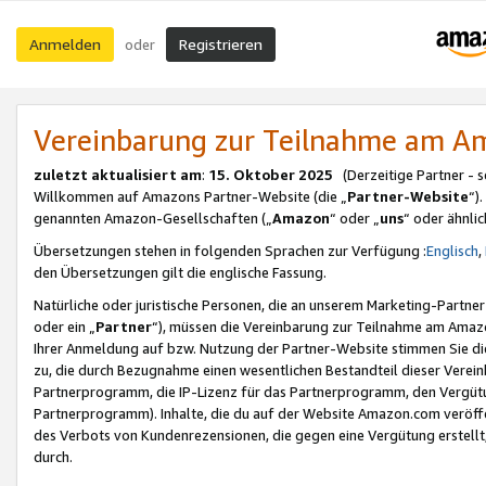
Anmelden
Registrieren
oder
Vereinbarung zur Teilnahme am 
zuletzt aktualisiert am
:
15. Oktober 2025
(Derzeitige Partner - 
Willkommen auf Amazons Partner-Website (die „
Partner-Website
“)
genannten Amazon-Gesellschaften („
Amazon
“ oder „
uns
“ oder ähnli
Übersetzungen stehen in folgenden Sprachen zur Verfügung :
Englisch
,
den Übersetzungen gilt die englische Fassung.
Natürliche oder juristische Personen, die an unserem Marketing-Partn
oder ein „
Partner
“), müssen die Vereinbarung zur Teilnahme am Ama
Ihrer Anmeldung auf bzw. Nutzung der Partner-Website stimmen Sie die
zu, die durch Bezugnahme einen wesentlichen Bestandteil dieser Verei
Partnerprogramm, die IP-Lizenz für das Partnerprogramm, den Vergütu
Partnerprogramm). Inhalte, die du auf der Website Amazon.com veröffe
des Verbots von Kundenrezensionen, die gegen eine Vergütung erstellt, 
durch.