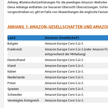
Anhang 4Datenschutzerklärungen für die jeweiligen Amazon-Websites
Diese Anhänge enthalten zur besseren Übersicht Übersetzungen. Sofe
vorgeschrieben ist, gilt im Falle von Abweichungen die englische Fass
ANHANG 1: AMAZON-GESELLSCHAFTEN UND AMAZO
Land
Amazon-Gesellschaft
Belgien
Amazon Europe Core S.à r.l.
Frankreich
Amazon Europe Core S.à r.l.(oder Amazon Fr
entsprechend der Mitteilung)
Deutschland
Amazon Europe Core S.à r.l.
Irland
Amazon Europe Core S.à r.l.
Italien
Amazon Europe Core S.à r.l.
Niederlande
Amazon Europe Core S.à r.l.
Polen
Amazon Europe Core S.à r.l.
Spanien
Amazon Europe Core S.à r.l.
Schweden
Amazon Europe Core S.à r.l.
Vereinigtes Königreich
Amazon Europe Core S.à r.l.