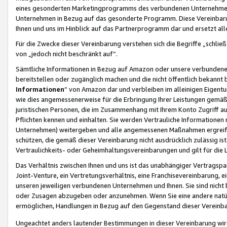
eines gesonderten Marketingprogramms des verbundenen Unternehmens
Unternehmen in Bezug auf das gesonderte Programm. Diese Vereinbarung
Ihnen und uns im Hinblick auf das Partnerprogramm dar und ersetzt al
Für die Zwecke dieser Vereinbarung verstehen sich die Begriffe „schließ
von „jedoch nicht beschränkt auf“.
Sämtliche Informationen in Bezug auf Amazon oder unsere verbunde
bereitstellen oder zugänglich machen und die nicht öffentlich bekannt bz
Informationen
“ von Amazon dar und verbleiben im alleinigen Eigent
wie dies angemessenerweise für die Erbringung Ihrer Leistungen gemäß d
juristischen Personen, die im Zusammenhang mit Ihrem Konto Zugriff au
Pflichten kennen und einhalten. Sie werden Vertrauliche Informationen 
Unternehmen) weitergeben und alle angemessenen Maßnahmen ergreifen
schützen, die gemäß dieser Vereinbarung nicht ausdrücklich zulässig is
Vertraulichkeits- oder Geheimhaltungsvereinbarungen und gilt für die
Das Verhältnis zwischen Ihnen und uns ist das unabhängiger Vertragspa
Joint-Venture, ein Vertretungsverhältnis, eine Franchisevereinbarung, 
unseren jeweiligen verbundenen Unternehmen und Ihnen. Sie sind ni
oder Zusagen abzugeben oder anzunehmen. Wenn Sie eine andere natürli
ermöglichen, Handlungen in Bezug auf den Gegenstand dieser Vereinbar
Ungeachtet anders lautender Bestimmungen in dieser Vereinbarung wird