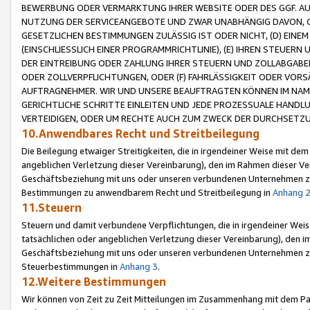
BEWERBUNG ODER VERMARKTUNG IHRER WEBSITE ODER DES GGF. AUF 
NUTZUNG DER SERVICEANGEBOTE UND ZWAR UNABHÄNGIG DAVON, O
GESETZLICHEN BESTIMMUNGEN ZULÄSSIG IST ODER NICHT, (D) EINE
(EINSCHLIESSLICH EINER PROGRAMMRICHTLINIE), (E) IHREN STEUER
DER EINTREIBUNG ODER ZAHLUNG IHRER STEUERN UND ZOLLABGAB
ODER ZOLLVERPFLICHTUNGEN, ODER (F) FAHRLÄSSIGKEIT ODER VORS
AUFTRAGNEHMER. WIR UND UNSERE BEAUFTRAGTEN KÖNNEN IM NAME
GERICHTLICHE SCHRITTE EINLEITEN UND JEDE PROZESSUALE HAND
VERTEIDIGEN, ODER UM RECHTE AUCH ZUM ZWECK DER DURCHSETZU
10.Anwendbares Recht und Streitbeilegung
Die Beilegung etwaiger Streitigkeiten, die in irgendeiner Weise mit de
angeblichen Verletzung dieser Vereinbarung), den im Rahmen dieser Ve
Geschäftsbeziehung mit uns oder unseren verbundenen Unternehmen zu
Bestimmungen zu anwendbarem Recht und Streitbeilegung in
Anhang 
11.Steuern
Steuern und damit verbundene Verpflichtungen, die in irgendeiner Wei
tatsächlichen oder angeblichen Verletzung dieser Vereinbarung), den 
Geschäftsbeziehung mit uns oder unseren verbundenen Unternehmen z
Steuerbestimmungen in
Anhang 3
.
12.Weitere Bestimmungen
Wir können von Zeit zu Zeit Mitteilungen im Zusammenhang mit dem Par