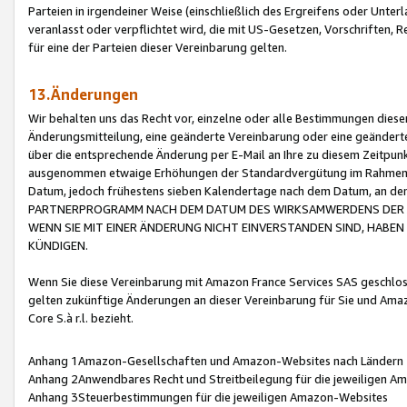
Parteien in irgendeiner Weise (einschließlich des Ergreifens oder Unt
veranlasst oder verpflichtet wird, die mit US-Gesetzen, Vorschriften,
für eine der Parteien dieser Vereinbarung gelten.
13.Änderungen
Wir behalten uns das Recht vor, einzelne oder alle Bestimmungen diese
Änderungsmitteilung, eine geänderte Vereinbarung oder eine geänderte 
über die entsprechende Änderung per E-Mail an Ihre zu diesem Zeitpun
ausgenommen etwaige Erhöhungen der Standardvergütung im Rahmen
Datum, jedoch frühestens sieben Kalendertage nach dem Datum, an de
PARTNERPROGRAMM NACH DEM DATUM DES WIRKSAMWERDENS DER Ä
WENN SIE MIT EINER ÄNDERUNG NICHT EINVERSTANDEN SIND, HABEN S
KÜNDIGEN.
Wenn Sie diese Vereinbarung mit Amazon France Services SAS geschlo
gelten zukünftige Änderungen an dieser Vereinbarung für Sie und Ama
Core S.à r.l. bezieht.
Anhang 1Amazon-Gesellschaften und Amazon-Websites nach Ländern
Anhang 2Anwendbares Recht und Streitbeilegung für die jeweiligen 
Anhang 3Steuerbestimmungen für die jeweiligen Amazon-Websites