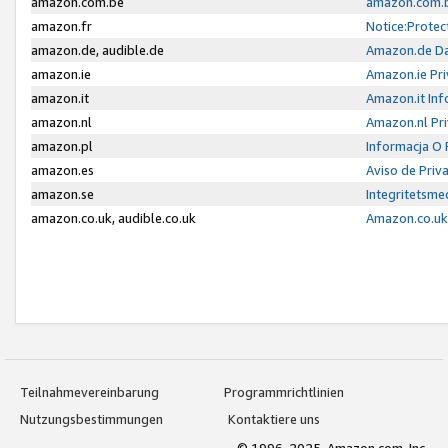
amazon.com.be
amazon.com.b
amazon.fr
Notice:Protec
amazon.de, audible.de
Amazon.de Da
amazon.ie
Amazon.ie Pri
amazon.it
Amazon.it Inf
amazon.nl
Amazon.nl Pri
amazon.pl
Informacja O
amazon.es
Aviso de Priv
amazon.se
Integritetsm
amazon.co.uk, audible.co.uk
Amazon.co.uk 
Teilnahmevereinbarung
Programmrichtlinien
Nutzungsbestimmungen
Kontaktiere uns