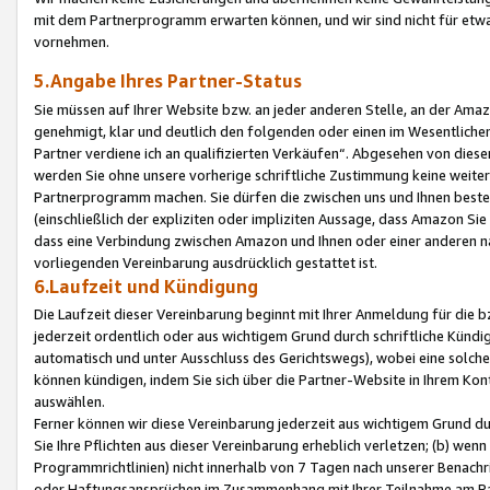
mit dem Partnerprogramm erwarten können, und wir sind nicht für etwa
vornehmen.
5.Angabe Ihres Partner-Status
Sie müssen auf Ihrer Website bzw. an jeder anderen Stelle, an der Am
genehmigt, klar und deutlich den folgenden oder einen im Wesentlichen
Partner verdiene ich an qualifizierten Verkäufen“. Abgesehen von die
werden Sie ohne unsere vorherige schriftliche Zustimmung keine weite
Partnerprogramm machen. Sie dürfen die zwischen uns und Ihnen best
(einschließlich der expliziten oder impliziten Aussage, dass Amazon Si
dass eine Verbindung zwischen Amazon und Ihnen oder einer anderen natü
vorliegenden Vereinbarung ausdrücklich gestattet ist.
6.Laufzeit und Kündigung
Die Laufzeit dieser Vereinbarung beginnt mit Ihrer Anmeldung für die 
jederzeit ordentlich oder aus wichtigem Grund durch schriftliche Kündi
automatisch und unter Ausschluss des Gerichtswegs), wobei eine solch
können kündigen, indem Sie sich über die Partner-Website in Ihrem Ko
auswählen.
Ferner können wir diese Vereinbarung jederzeit aus wichtigem Grund dur
Sie Ihre Pflichten aus dieser Vereinbarung erheblich verletzen; (b) wen
Programmrichtlinien) nicht innerhalb von 7 Tagen nach unserer Benachr
oder Haftungsansprüchen im Zusammenhang mit Ihrer Teilnahme am Pa