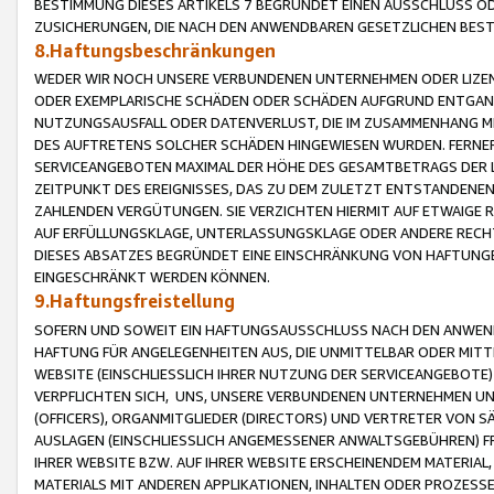
BESTIMMUNG DIESES ARTIKELS 7 BEGRÜNDET EINEN AUSSCHLUSS 
ZUSICHERUNGEN, DIE NACH DEN ANWENDBAREN GESETZLICHEN BE
8.Haftungsbeschränkungen
WEDER WIR NOCH UNSERE VERBUNDENEN UNTERNEHMEN ODER LIZEN
ODER EXEMPLARISCHE SCHÄDEN ODER SCHÄDEN AUFGRUND ENTGANG
NUTZUNGSAUSFALL ODER DATENVERLUST, DIE IM ZUSAMMENHANG MI
DES AUFTRETENS SOLCHER SCHÄDEN HINGEWIESEN WURDEN. FERN
SERVICEANGEBOTEN MAXIMAL DER HÖHE DES GESAMTBETRAGS DER 
ZEITPUNKT DES EREIGNISSES, DAS ZU DEM ZULETZT ENTSTANDENE
ZAHLENDEN VERGÜTUNGEN. SIE VERZICHTEN HIERMIT AUF ETWAIGE 
AUF ERFÜLLUNGSKLAGE, UNTERLASSUNGSKLAGE ODER ANDERE RECHT
DIESES ABSATZES BEGRÜNDET EINE EINSCHRÄNKUNG VON HAFTUNG
EINGESCHRÄNKT WERDEN KÖNNEN.
9.Haftungsfreistellung
SOFERN UND SOWEIT EIN HAFTUNGSAUSSCHLUSS NACH DEN ANWENDB
HAFTUNG FÜR ANGELEGENHEITEN AUS, DIE UNMITTELBAR ODER MITT
WEBSITE (EINSCHLIESSLICH IHRER NUTZUNG DER SERVICEANGEBOTE)
VERPFLICHTEN SICH, UNS, UNSERE VERBUNDENEN UNTERNEHMEN UN
(OFFICERS), ORGANMITGLIEDER (DIRECTORS) UND VERTRETER VON 
AUSLAGEN (EINSCHLIESSLICH ANGEMESSENER ANWALTSGEBÜHREN) FR
IHRER WEBSITE BZW. AUF IHRER WEBSITE ERSCHEINENDEM MATERIAL
MATERIALS MIT ANDEREN APPLIKATIONEN, INHALTEN ODER PROZESSE