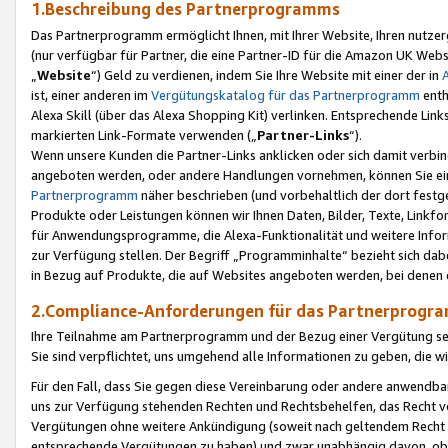
1.Beschreibung des Partnerprogramms
Das Partnerprogramm ermöglicht Ihnen, mit Ihrer Website, Ihren nutzer
(nur verfügbar für Partner, die eine Partner-ID für die Amazon UK We
„
Website
“) Geld zu verdienen, indem Sie Ihre Website mit einer der in
ist, einer anderen im
Vergütungskatalog für das Partnerprogramm
enth
Alexa Skill (über das Alexa Shopping Kit) verlinken. Entsprechende Lin
markierten Link-Formate verwenden („
Partner-Links
“).
Wenn unsere Kunden die Partner-Links anklicken oder sich damit verbi
angeboten werden, oder andere Handlungen vornehmen, können Sie eine
Partnerprogramm
näher beschrieben (und vorbehaltlich der dort festg
Produkte oder Leistungen können wir Ihnen Daten, Bilder, Texte, Linkfo
für Anwendungsprogramme, die Alexa-Funktionalität und weitere Inf
zur Verfügung stellen. Der Begriff „Programminhalte“ bezieht sich dabe
in Bezug auf Produkte, die auf Websites angeboten werden, bei denen 
2.Compliance-Anforderungen für das Partnerprog
Ihre Teilnahme am Partnerprogramm und der Bezug einer Vergütung setz
Sie sind verpflichtet, uns umgehend alle Informationen zu geben, die w
Für den Fall, dass Sie gegen diese Vereinbarung oder andere anwendba
uns zur Verfügung stehenden Rechten und Rechtsbehelfen, das Recht vo
Vergütungen ohne weitere Ankündigung (soweit nach geltendem Recht z
entsprechende Vergütungen zu haben) und zwar unabhängig davon, ob 