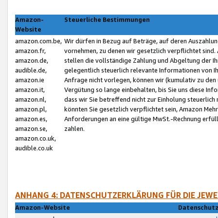
Amazon-
Steuerliche Bestimmungen
Website
amazon.com.be,
Wir dürfen in Bezug auf Beträge, auf deren Auszahlun
amazon.fr,
vornehmen, zu denen wir gesetzlich verpflichtet sind
amazon.de,
stellen die vollständige Zahlung und Abgeltung der 
audible.de,
gelegentlich steuerlich relevante Informationen von I
amazon.ie
Anfrage nicht vorlegen, können wir (kumulativ zu de
amazon.it,
Vergütung so lange einbehalten, bis Sie uns diese Inf
amazon.nl,
dass wir Sie betreffend nicht zur Einholung steuerlich 
amazon.pl,
könnten Sie gesetzlich verpflichtet sein, Amazon Meh
amazon.es,
Anforderungen an eine gültige MwSt.-Rechnung erfüllt
amazon.se,
zahlen.
amazon.co.uk,
audible.co.uk
ANHANG 4: DATENSCHUTZERKLÄRUNG FÜR DIE JEWE
Amazon-Website
Datenschutz