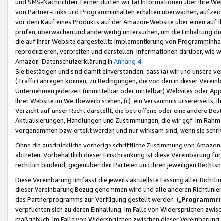
und SMS-Nachrichten. Ferner dürfen wir (a) Informationen über Ihre We
von Partner-Links und Programminhalten erhalten überwachen, aufzei
vor dem Kauf eines Produkts auf der Amazon-Website über einen auf Ih
prüfen, überwachen und anderweitig untersuchen, um die Einhaltung dies
die auf Ihrer Website dargestellte Implementierung von Programminhalt
reproduzieren, verbreiten und darstellen. Informationen darüber, wie w
Amazon-Datenschutzerklärung in
Anhang 4
.
Sie bestätigen und sind damit einverstanden, dass (a) wir und unsere 
(Traffic) anregen können, zu Bedingungen, die von den in dieser Vere
Unternehmen jederzeit (unmittelbar oder mittelbar) Websites oder Appl
Ihrer Website im Wettbewerb stehen, (c) ein Versäumnis unsererseits, I
Verzicht auf unser Recht darstellt, die betroffene oder eine andere B
Aktualisierungen, Handlungen und Zustimmungen, die wir ggf. im Rahme
vorgenommen bzw. erteilt werden und nur wirksam sind, wenn sie schri
Ohne die ausdrückliche vorherige schriftliche Zustimmung von Amazon
abtreten. Vorbehaltlich dieser Einschränkung ist diese Vereinbarung f
rechtlich bindend, gegenüber den Parteien und ihren jeweiligen Rech
Diese Vereinbarung umfasst die jeweils aktuellste Fassung aller Richtli
dieser Vereinbarung Bezug genommen wird und alle anderen Richtlinie
des Partnerprogramms zur Verfügung gestellt werden („
Programmric
verpflichten sich zu deren Einhaltung. Im Falle von Widersprüchen zwi
maßgeblich. Im Falle von Widersprüchen zwischen dieser Vereinbarun