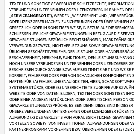
TEXTE UND SONSTIGE GEWERBLICHE SCHUTZRECHTE, INFORMATIONE
VERBUNDENEN UNTERNEHMEN ODER LIZENZGEBERN IM RAHMEN DES
„
SERVICEANGEBOTE
“), WERDEN „WIE BESEHEN“ UND „WIE VERFÜ
ODER LIZENZGEBER MACHEN ZUSICHERUNGEN ODER ÜBERNEHMEN GEW
GESETZLICH ODER IN SONSTIGER WEISE, IN BEZUG AUF DIE SERVI
SCHLIESSEN JEGLICHE GEWÄHRLEISTUNGEN IN BEZUG AUF DIE SERVI
GEWÄHRLEISTUNGEN BEZÜGLICH RECHTSMÄNGELN, MARKTGÄNGIGKEIT
VERWENDUNGSZWECK, NICHTVERLETZUNG SOWIE GEWÄHRLEISTUNGEN 
ÜBLICHEN GESCHÄFTSVERKEHR, DER LEISTUNG ODER HANDELSBRÄUCH
BESCHAFFENHEIT, MERKMALE, FUNKTIONEN, DEN LEISTUNGSUMFANG 
NOCH UNSERE VERBUNDENEN UNTERNEHMEN ODER LIZENZGEBER GEWÄ
BESCHRIEBEN DURCHGÄNGIG BZW. AUF BESTIMMTE ART UND WEISE
KORREKT, FEHLERFREI ODER FREI VON SCHÄDLICHEN KOMPONENTEN
HAFTEN FÜR: (A) FEHLER, UNGENAUIGKEITEN, VIREN, SCHADSOFTW
SYSTEMABSTÜRZE; ODER (B) UNBERECHTIGTE ZUGRIFFE AUF BZW. 
WEBSITE ODER VON DATEN, BILDERN, TEXTEN ODER SONSTIGEN INF
ODER EINER ANDEREN NATÜRLICHEN ODER JURISTISCHEN PERSON OD
GEWÄHRLEISTUNGSANSPRÜCHE, ES SEIN DENN, DIESE SIND IN DIES
UNSERE VERBUNDENEN UNTERNEHMEN ODER LIZENZGEBER FÜR EN
AUFGRUND (X) DES VERLUSTS VON VORAUSSICHTLICHEN GEWINNEN
VORTEILEN SOWIE (Y) VON INVESTITIONEN, AUFWENDUNGEN ODER VE
PARTNERPROGRAMM VORNEHMEN BZW. ÜBERNEHMEN ODER (Z) DER 