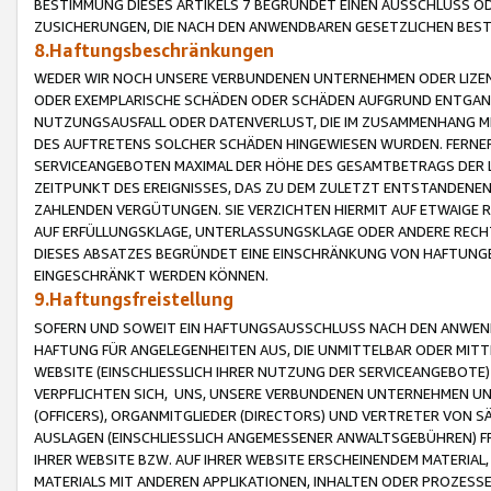
BESTIMMUNG DIESES ARTIKELS 7 BEGRÜNDET EINEN AUSSCHLUSS 
ZUSICHERUNGEN, DIE NACH DEN ANWENDBAREN GESETZLICHEN BE
8.Haftungsbeschränkungen
WEDER WIR NOCH UNSERE VERBUNDENEN UNTERNEHMEN ODER LIZEN
ODER EXEMPLARISCHE SCHÄDEN ODER SCHÄDEN AUFGRUND ENTGANG
NUTZUNGSAUSFALL ODER DATENVERLUST, DIE IM ZUSAMMENHANG MI
DES AUFTRETENS SOLCHER SCHÄDEN HINGEWIESEN WURDEN. FERN
SERVICEANGEBOTEN MAXIMAL DER HÖHE DES GESAMTBETRAGS DER 
ZEITPUNKT DES EREIGNISSES, DAS ZU DEM ZULETZT ENTSTANDENE
ZAHLENDEN VERGÜTUNGEN. SIE VERZICHTEN HIERMIT AUF ETWAIGE 
AUF ERFÜLLUNGSKLAGE, UNTERLASSUNGSKLAGE ODER ANDERE RECHT
DIESES ABSATZES BEGRÜNDET EINE EINSCHRÄNKUNG VON HAFTUNG
EINGESCHRÄNKT WERDEN KÖNNEN.
9.Haftungsfreistellung
SOFERN UND SOWEIT EIN HAFTUNGSAUSSCHLUSS NACH DEN ANWENDB
HAFTUNG FÜR ANGELEGENHEITEN AUS, DIE UNMITTELBAR ODER MITT
WEBSITE (EINSCHLIESSLICH IHRER NUTZUNG DER SERVICEANGEBOTE)
VERPFLICHTEN SICH, UNS, UNSERE VERBUNDENEN UNTERNEHMEN UN
(OFFICERS), ORGANMITGLIEDER (DIRECTORS) UND VERTRETER VON 
AUSLAGEN (EINSCHLIESSLICH ANGEMESSENER ANWALTSGEBÜHREN) FR
IHRER WEBSITE BZW. AUF IHRER WEBSITE ERSCHEINENDEM MATERIAL
MATERIALS MIT ANDEREN APPLIKATIONEN, INHALTEN ODER PROZESSE