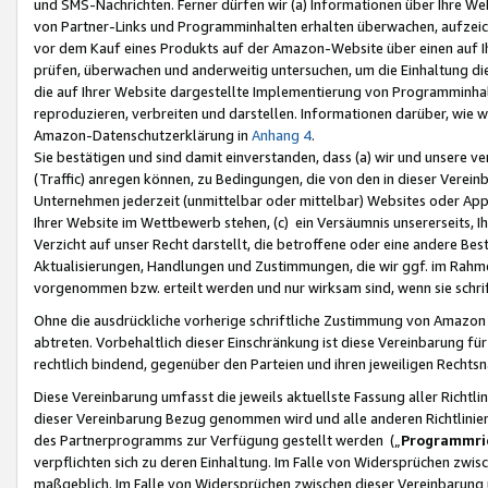
und SMS-Nachrichten. Ferner dürfen wir (a) Informationen über Ihre We
von Partner-Links und Programminhalten erhalten überwachen, aufzei
vor dem Kauf eines Produkts auf der Amazon-Website über einen auf Ih
prüfen, überwachen und anderweitig untersuchen, um die Einhaltung dies
die auf Ihrer Website dargestellte Implementierung von Programminhalt
reproduzieren, verbreiten und darstellen. Informationen darüber, wie w
Amazon-Datenschutzerklärung in
Anhang 4
.
Sie bestätigen und sind damit einverstanden, dass (a) wir und unsere 
(Traffic) anregen können, zu Bedingungen, die von den in dieser Vere
Unternehmen jederzeit (unmittelbar oder mittelbar) Websites oder Appl
Ihrer Website im Wettbewerb stehen, (c) ein Versäumnis unsererseits, I
Verzicht auf unser Recht darstellt, die betroffene oder eine andere B
Aktualisierungen, Handlungen und Zustimmungen, die wir ggf. im Rahme
vorgenommen bzw. erteilt werden und nur wirksam sind, wenn sie schri
Ohne die ausdrückliche vorherige schriftliche Zustimmung von Amazon
abtreten. Vorbehaltlich dieser Einschränkung ist diese Vereinbarung f
rechtlich bindend, gegenüber den Parteien und ihren jeweiligen Rech
Diese Vereinbarung umfasst die jeweils aktuellste Fassung aller Richtli
dieser Vereinbarung Bezug genommen wird und alle anderen Richtlinie
des Partnerprogramms zur Verfügung gestellt werden („
Programmric
verpflichten sich zu deren Einhaltung. Im Falle von Widersprüchen zwi
maßgeblich. Im Falle von Widersprüchen zwischen dieser Vereinbarun