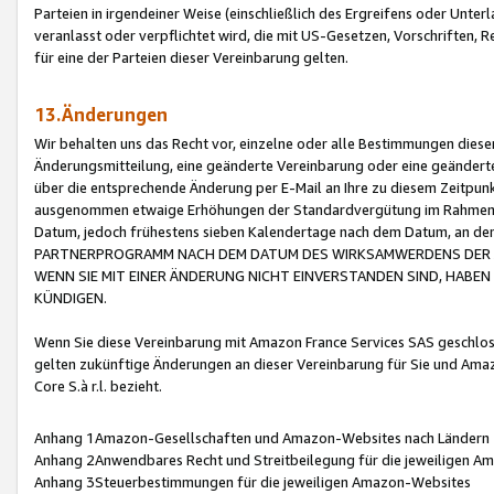
Parteien in irgendeiner Weise (einschließlich des Ergreifens oder Unt
veranlasst oder verpflichtet wird, die mit US-Gesetzen, Vorschriften,
für eine der Parteien dieser Vereinbarung gelten.
13.Änderungen
Wir behalten uns das Recht vor, einzelne oder alle Bestimmungen diese
Änderungsmitteilung, eine geänderte Vereinbarung oder eine geänderte 
über die entsprechende Änderung per E-Mail an Ihre zu diesem Zeitpun
ausgenommen etwaige Erhöhungen der Standardvergütung im Rahmen
Datum, jedoch frühestens sieben Kalendertage nach dem Datum, an de
PARTNERPROGRAMM NACH DEM DATUM DES WIRKSAMWERDENS DER Ä
WENN SIE MIT EINER ÄNDERUNG NICHT EINVERSTANDEN SIND, HABEN S
KÜNDIGEN.
Wenn Sie diese Vereinbarung mit Amazon France Services SAS geschlo
gelten zukünftige Änderungen an dieser Vereinbarung für Sie und Ama
Core S.à r.l. bezieht.
Anhang 1Amazon-Gesellschaften und Amazon-Websites nach Ländern
Anhang 2Anwendbares Recht und Streitbeilegung für die jeweiligen 
Anhang 3Steuerbestimmungen für die jeweiligen Amazon-Websites