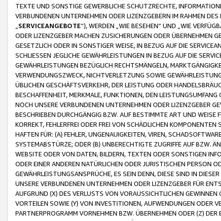
TEXTE UND SONSTIGE GEWERBLICHE SCHUTZRECHTE, INFORMATIONE
VERBUNDENEN UNTERNEHMEN ODER LIZENZGEBERN IM RAHMEN DES
„
SERVICEANGEBOTE
“), WERDEN „WIE BESEHEN“ UND „WIE VERFÜ
ODER LIZENZGEBER MACHEN ZUSICHERUNGEN ODER ÜBERNEHMEN GEW
GESETZLICH ODER IN SONSTIGER WEISE, IN BEZUG AUF DIE SERVI
SCHLIESSEN JEGLICHE GEWÄHRLEISTUNGEN IN BEZUG AUF DIE SERVI
GEWÄHRLEISTUNGEN BEZÜGLICH RECHTSMÄNGELN, MARKTGÄNGIGKEIT
VERWENDUNGSZWECK, NICHTVERLETZUNG SOWIE GEWÄHRLEISTUNGEN 
ÜBLICHEN GESCHÄFTSVERKEHR, DER LEISTUNG ODER HANDELSBRÄUCH
BESCHAFFENHEIT, MERKMALE, FUNKTIONEN, DEN LEISTUNGSUMFANG 
NOCH UNSERE VERBUNDENEN UNTERNEHMEN ODER LIZENZGEBER GEWÄ
BESCHRIEBEN DURCHGÄNGIG BZW. AUF BESTIMMTE ART UND WEISE
KORREKT, FEHLERFREI ODER FREI VON SCHÄDLICHEN KOMPONENTEN
HAFTEN FÜR: (A) FEHLER, UNGENAUIGKEITEN, VIREN, SCHADSOFTW
SYSTEMABSTÜRZE; ODER (B) UNBERECHTIGTE ZUGRIFFE AUF BZW. 
WEBSITE ODER VON DATEN, BILDERN, TEXTEN ODER SONSTIGEN INF
ODER EINER ANDEREN NATÜRLICHEN ODER JURISTISCHEN PERSON OD
GEWÄHRLEISTUNGSANSPRÜCHE, ES SEIN DENN, DIESE SIND IN DIES
UNSERE VERBUNDENEN UNTERNEHMEN ODER LIZENZGEBER FÜR EN
AUFGRUND (X) DES VERLUSTS VON VORAUSSICHTLICHEN GEWINNEN
VORTEILEN SOWIE (Y) VON INVESTITIONEN, AUFWENDUNGEN ODER VE
PARTNERPROGRAMM VORNEHMEN BZW. ÜBERNEHMEN ODER (Z) DER 