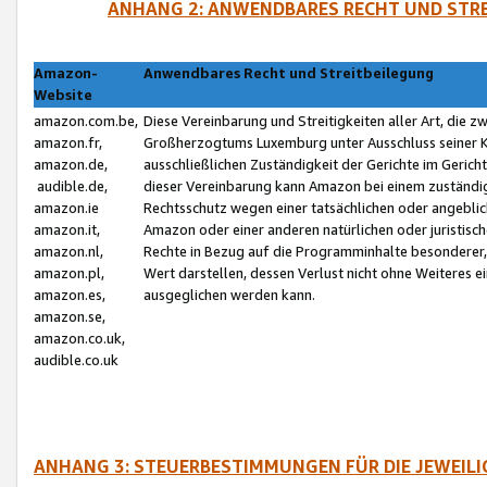
ANHANG 2: ANWENDBARES RECHT UND STRE
Amazon-
Anwendbares Recht und Streitbeilegung
Website
amazon.com.be,
Diese Vereinbarung und Streitigkeiten aller Art, die 
amazon.fr,
Großherzogtums Luxemburg unter Ausschluss seiner Kol
amazon.de,
ausschließlichen Zuständigkeit der Gerichte im Geri
audible.de,
dieser Vereinbarung kann Amazon bei einem zuständig
amazon.ie
Rechtsschutz wegen einer tatsächlichen oder angebli
amazon.it,
Amazon oder einer anderen natürlichen oder juristisc
amazon.nl,
Rechte in Bezug auf die Programminhalte besonderer,
amazon.pl,
Wert darstellen, dessen Verlust nicht ohne Weiteres e
amazon.es,
ausgeglichen werden kann.
amazon.se,
amazon.co.uk,
audible.co.uk
ANHANG 3: STEUERBESTIMMUNGEN FÜR DIE JEWEIL