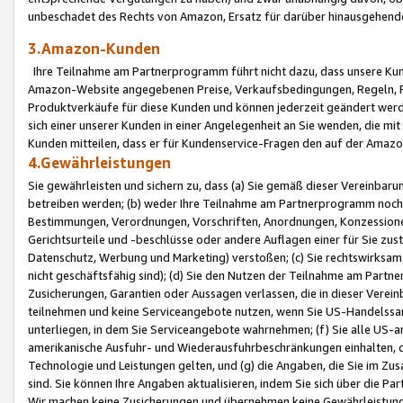
unbeschadet des Rechts von Amazon, Ersatz für darüber hinausgehen
3.Amazon-Kunden
Ihre Teilnahme am Partnerprogramm führt nicht dazu, dass unsere Kun
Amazon-Website angegebenen Preise, Verkaufsbedingungen, Regeln, Ri
Produktverkäufe für diese Kunden und können jederzeit geändert werde
sich einer unserer Kunden in einer Angelegenheit an Sie wenden, die 
Kunden mitteilen, dass er für Kundenservice-Fragen den auf der Ama
4.Gewährleistungen
Sie gewährleisten und sichern zu, dass (a) Sie gemäß dieser Vereinba
betreiben werden; (b) weder Ihre Teilnahme am Partnerprogramm noch d
Bestimmungen, Verordnungen, Vorschriften, Anordnungen, Konzessionen,
Gerichtsurteile und -beschlüsse oder andere Auflagen einer für Sie zu
Datenschutz, Werbung und Marketing) verstoßen; (c) Sie rechtswirksam 
nicht geschäftsfähig sind); (d) Sie den Nutzen der Teilnahme am Partne
Zusicherungen, Garantien oder Aussagen verlassen, die in dieser Verein
teilnehmen und keine Serviceangebote nutzen, wenn Sie US-Handelssa
unterliegen, in dem Sie Serviceangebote wahrnehmen; (f) Sie alle US
amerikanische Ausfuhr- und Wiederausfuhrbeschränkungen einhalten, 
Technologie und Leistungen gelten, und (g) die Angaben, die Sie im 
sind. Sie können Ihre Angaben aktualisieren, indem Sie sich über die 
Wir machen keine Zusicherungen und übernehmen keine Gewährleistun