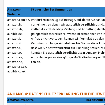
Amazon-
Steuerliche Bestimmungen
Website
amazon.com.be,
Wir dürfen in Bezug auf Beträge, auf deren Auszahlun
amazon.fr,
vornehmen, zu denen wir gesetzlich verpflichtet sind
amazon.de,
stellen die vollständige Zahlung und Abgeltung der 
audible.de,
gelegentlich steuerlich relevante Informationen von I
amazon.ie
Anfrage nicht vorlegen, können wir (kumulativ zu de
amazon.it,
Vergütung so lange einbehalten, bis Sie uns diese Inf
amazon.nl,
dass wir Sie betreffend nicht zur Einholung steuerlich 
amazon.pl,
könnten Sie gesetzlich verpflichtet sein, Amazon Meh
amazon.es,
Anforderungen an eine gültige MwSt.-Rechnung erfüllt
amazon.se,
zahlen.
amazon.co.uk,
audible.co.uk
ANHANG 4: DATENSCHUTZERKLÄRUNG FÜR DIE JEWE
Amazon-Website
Datenschutz