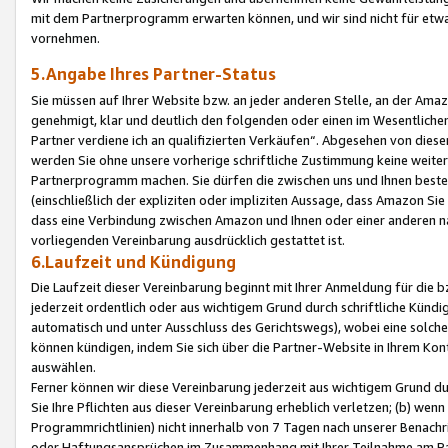
mit dem Partnerprogramm erwarten können, und wir sind nicht für etwa
vornehmen.
5.Angabe Ihres Partner-Status
Sie müssen auf Ihrer Website bzw. an jeder anderen Stelle, an der Am
genehmigt, klar und deutlich den folgenden oder einen im Wesentlichen
Partner verdiene ich an qualifizierten Verkäufen“. Abgesehen von die
werden Sie ohne unsere vorherige schriftliche Zustimmung keine weite
Partnerprogramm machen. Sie dürfen die zwischen uns und Ihnen best
(einschließlich der expliziten oder impliziten Aussage, dass Amazon Si
dass eine Verbindung zwischen Amazon und Ihnen oder einer anderen natü
vorliegenden Vereinbarung ausdrücklich gestattet ist.
6.Laufzeit und Kündigung
Die Laufzeit dieser Vereinbarung beginnt mit Ihrer Anmeldung für die 
jederzeit ordentlich oder aus wichtigem Grund durch schriftliche Kündi
automatisch und unter Ausschluss des Gerichtswegs), wobei eine solch
können kündigen, indem Sie sich über die Partner-Website in Ihrem Ko
auswählen.
Ferner können wir diese Vereinbarung jederzeit aus wichtigem Grund dur
Sie Ihre Pflichten aus dieser Vereinbarung erheblich verletzen; (b) wen
Programmrichtlinien) nicht innerhalb von 7 Tagen nach unserer Benachr
oder Haftungsansprüchen im Zusammenhang mit Ihrer Teilnahme am Pa