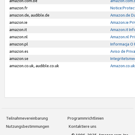
amazon.com.be
amazon.com.b
amazon.fr
Notice:Protec
amazon.de, audible.de
Amazon.de Da
amazon.ie
Amazon.ie Pri
amazon.it
Amazon.it Inf
amazon.nl
Amazon.nl Pri
amazon.pl
Informacja O
amazon.es
Aviso de Priv
amazon.se
Integritetsm
amazon.co.uk, audible.co.uk
Amazon.co.uk 
Teilnahmevereinbarung
Programmrichtlinien
Nutzungsbestimmungen
Kontaktiere uns