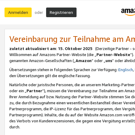
Anmelden
Registrieren
oder
Vereinbarung zur Teilnahme am 
zuletzt aktualisiert am
:
15. Oktober 2025
(Derzeitige Partner - 
Willkommen auf Amazons Partner-Website (die „
Partner-Website
“)
genannten Amazon-Gesellschaften („
Amazon
“ oder „
uns
“ oder ähnli
Übersetzungen stehen in folgenden Sprachen zur Verfügung :
Englisch
,
den Übersetzungen gilt die englische Fassung.
Natürliche oder juristische Personen, die an unserem Marketing-Partn
oder ein „
Partner
“), müssen die Vereinbarung zur Teilnahme am Ama
Ihrer Anmeldung auf bzw. Nutzung der Partner-Website stimmen Sie die
zu, die durch Bezugnahme einen wesentlichen Bestandteil dieser Verei
Partnerprogramm, die IP-Lizenz für das Partnerprogramm, den Vergütu
Partnerprogramm). Inhalte, die du auf der Website Amazon.com veröffe
des Verbots von Kundenrezensionen, die gegen eine Vergütung erstellt, 
durch.