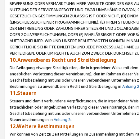
BEWERBUNG ODER VERMARKTUNG IHRER WEBSITE ODER DES GGF. AUF 
NUTZUNG DER SERVICEANGEBOTE UND ZWAR UNABHÄNGIG DAVON, O
GESETZLICHEN BESTIMMUNGEN ZULÄSSIG IST ODER NICHT, (D) EINE
(EINSCHLIESSLICH EINER PROGRAMMRICHTLINIE), (E) IHREN STEUER
DER EINTREIBUNG ODER ZAHLUNG IHRER STEUERN UND ZOLLABGAB
ODER ZOLLVERPFLICHTUNGEN, ODER (F) FAHRLÄSSIGKEIT ODER VORS
AUFTRAGNEHMER. WIR UND UNSERE BEAUFTRAGTEN KÖNNEN IM NAME
GERICHTLICHE SCHRITTE EINLEITEN UND JEDE PROZESSUALE HAND
VERTEIDIGEN, ODER UM RECHTE AUCH ZUM ZWECK DER DURCHSETZU
10.Anwendbares Recht und Streitbeilegung
Die Beilegung etwaiger Streitigkeiten, die in irgendeiner Weise mit de
angeblichen Verletzung dieser Vereinbarung), den im Rahmen dieser Ve
Geschäftsbeziehung mit uns oder unseren verbundenen Unternehmen zu
Bestimmungen zu anwendbarem Recht und Streitbeilegung in
Anhang 
11.Steuern
Steuern und damit verbundene Verpflichtungen, die in irgendeiner Wei
tatsächlichen oder angeblichen Verletzung dieser Vereinbarung), den 
Geschäftsbeziehung mit uns oder unseren verbundenen Unternehmen z
Steuerbestimmungen in
Anhang 3
.
12.Weitere Bestimmungen
Wir können von Zeit zu Zeit Mitteilungen im Zusammenhang mit dem Par