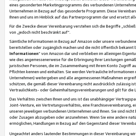
eines gesonderten Marketingprogramms des verbundenen Unternehmens
Unternehmen in Bezug auf das gesonderte Programm. Diese Vereinbarung
Ihnen und uns im Hinblick auf das Partnerprogramm dar und ersetzt al
Für die Zwecke dieser Vereinbarung verstehen sich die Begriffe „schließ
von „jedoch nicht beschränkt auf“.
Sämtliche Informationen in Bezug auf Amazon oder unsere verbunde
bereitstellen oder zugänglich machen und die nicht öffentlich bekannt bz
Informationen
“ von Amazon dar und verbleiben im alleinigen Eigent
wie dies angemessenerweise für die Erbringung Ihrer Leistungen gemäß d
juristischen Personen, die im Zusammenhang mit Ihrem Konto Zugriff au
Pflichten kennen und einhalten. Sie werden Vertrauliche Informationen 
Unternehmen) weitergeben und alle angemessenen Maßnahmen ergreifen
schützen, die gemäß dieser Vereinbarung nicht ausdrücklich zulässig is
Vertraulichkeits- oder Geheimhaltungsvereinbarungen und gilt für die
Das Verhältnis zwischen Ihnen und uns ist das unabhängiger Vertragspa
Joint-Venture, ein Vertretungsverhältnis, eine Franchisevereinbarung, 
unseren jeweiligen verbundenen Unternehmen und Ihnen. Sie sind ni
oder Zusagen abzugeben oder anzunehmen. Wenn Sie eine andere natürli
ermöglichen, Handlungen in Bezug auf den Gegenstand dieser Vereinbar
Ungeachtet anders lautender Bestimmungen in dieser Vereinbarung wird