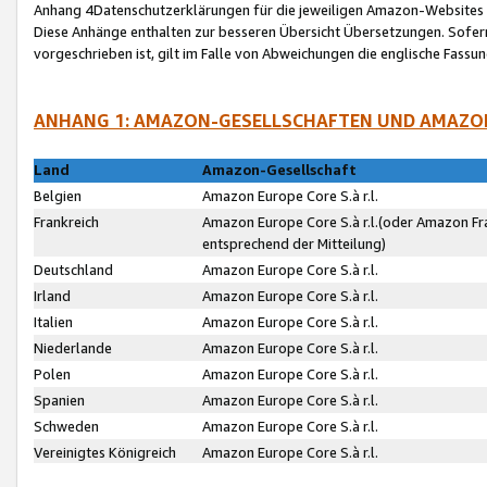
Anhang 4Datenschutzerklärungen für die jeweiligen Amazon-Websites
Diese Anhänge enthalten zur besseren Übersicht Übersetzungen. Sofe
vorgeschrieben ist, gilt im Falle von Abweichungen die englische Fass
ANHANG 1: AMAZON-GESELLSCHAFTEN UND AMAZO
Land
Amazon-Gesellschaft
Belgien
Amazon Europe Core S.à r.l.
Frankreich
Amazon Europe Core S.à r.l.(oder Amazon Fr
entsprechend der Mitteilung)
Deutschland
Amazon Europe Core S.à r.l.
Irland
Amazon Europe Core S.à r.l.
Italien
Amazon Europe Core S.à r.l.
Niederlande
Amazon Europe Core S.à r.l.
Polen
Amazon Europe Core S.à r.l.
Spanien
Amazon Europe Core S.à r.l.
Schweden
Amazon Europe Core S.à r.l.
Vereinigtes Königreich
Amazon Europe Core S.à r.l.