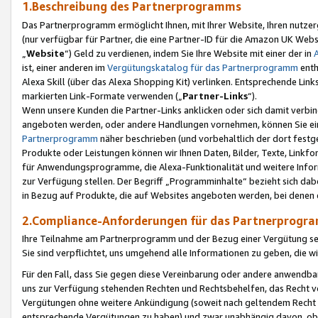
1.Beschreibung des Partnerprogramms
Das Partnerprogramm ermöglicht Ihnen, mit Ihrer Website, Ihren nutzer
(nur verfügbar für Partner, die eine Partner-ID für die Amazon UK We
„
Website
“) Geld zu verdienen, indem Sie Ihre Website mit einer der in
ist, einer anderen im
Vergütungskatalog für das Partnerprogramm
enth
Alexa Skill (über das Alexa Shopping Kit) verlinken. Entsprechende Lin
markierten Link-Formate verwenden („
Partner-Links
“).
Wenn unsere Kunden die Partner-Links anklicken oder sich damit verbi
angeboten werden, oder andere Handlungen vornehmen, können Sie eine
Partnerprogramm
näher beschrieben (und vorbehaltlich der dort festg
Produkte oder Leistungen können wir Ihnen Daten, Bilder, Texte, Linkfo
für Anwendungsprogramme, die Alexa-Funktionalität und weitere Inf
zur Verfügung stellen. Der Begriff „Programminhalte“ bezieht sich dabe
in Bezug auf Produkte, die auf Websites angeboten werden, bei denen 
2.Compliance-Anforderungen für das Partnerprog
Ihre Teilnahme am Partnerprogramm und der Bezug einer Vergütung setz
Sie sind verpflichtet, uns umgehend alle Informationen zu geben, die w
Für den Fall, dass Sie gegen diese Vereinbarung oder andere anwendba
uns zur Verfügung stehenden Rechten und Rechtsbehelfen, das Recht vo
Vergütungen ohne weitere Ankündigung (soweit nach geltendem Recht z
entsprechende Vergütungen zu haben) und zwar unabhängig davon, ob 